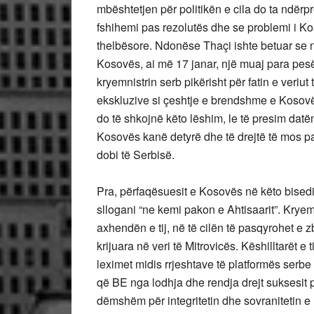
mbështetjen për politikën e cila do ta ndër
fshihemi pas rezolutës dhe se problemi i Kos
thelbësore. Ndonëse Thaçi ishte betuar se n
Kosovës, ai më 17 janar, një muaj para pesë 
kryemnistrin serb pikërisht për fatin e veriut 
ekskluzive si çeshtje e brendshme e Kosovës,
do të shkojnë këto lëshim, le të presim datën
Kosovës kanë detyrë dhe të drejtë të mos paj
dobi të Serbisë.
Pra, përfaqësuesit e Kosovës në këto bisedi
sllogani “ne kemi pakon e Ahtisaarit”. Krye
axhendën e tij, në të cilën të pasqyrohet e 
krijuara në veri të Mitrovicës. Këshilltarët e 
leximet midis rrjeshtave të platformës serb
që BE nga lodhja dhe rendja drejt suksesit 
dëmshëm për integritetin dhe sovranitetin e