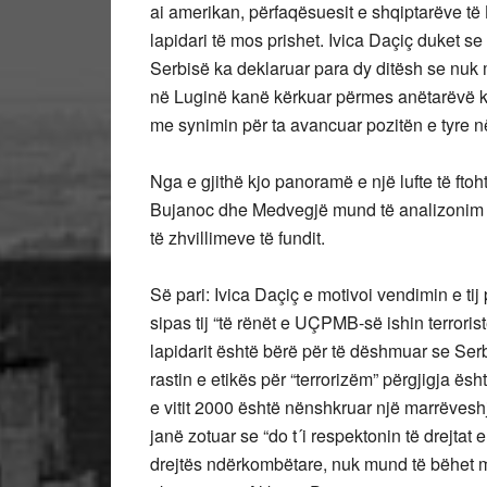
ai amerikan, përfaqësuesit e shqiptarëve 
lapidari të mos prishet. Ivica Daçiç duket se
Serbisë ka deklaruar para dy ditësh se nuk
në Luginë kanë kërkuar përmes anëtarëvë k
me synimin për ta avancuar pozitën e tyre në
Nga e gjithë kjo panoramë e një lufte të ft
Bujanoc dhe Medvegjë mund të analizonim d
të zhvillimeve të fundit.
Së pari: Ivica Daçiç e motivoi vendimin e tij
sipas tij “të rënët e UÇPMB-së ishin terroristë
lapidarit është bërë për të dëshmuar se Serbia
rastin e etikës për “terrorizëm” përgjigja ë
e vitit 2000 është nënshkruar një marrëveshj
janë zotuar se “do t´i respektonin të drejta
drejtës ndërkombëtare, nuk mund të bëhet më