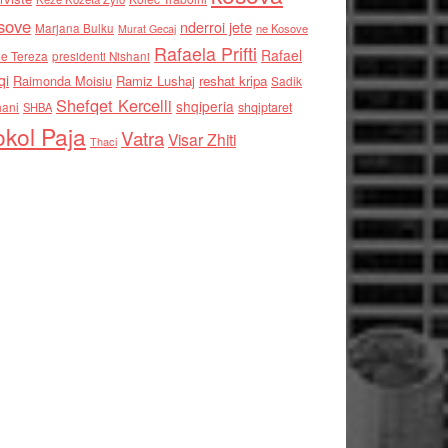
sove
nderroi jete
Marjana Bulku
ne Kosove
Murat Gecaj
Rafaela Prifti
Rafael
e Tereza
presidenti Nishani
qi
Raimonda Moisiu
Ramiz Lushaj
reshat kripa
Sadik
Shefqet Kercelli
shqiperia
hani
shqiptaret
SHBA
kol Paja
Vatra
Visar Zhiti
Thaci