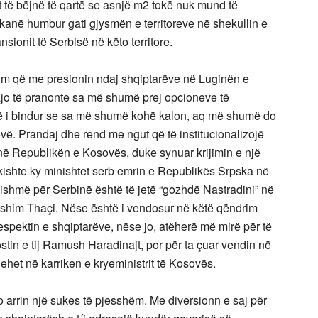
të bëjnë të qartë se asnjë m2 tokë nuk mund të
kanë humbur gati gjysmën e territoreve në shekullin e
nsionit të Serbisë në këto territore.
llim që me presionin ndaj shqiptarëve në Luginën e
jo të pranonte sa më shumë prej opcioneve të
të i bindur se sa më shumë kohë kalon, aq më shumë do
ë. Prandaj dhe rend me ngut që të institucionalizojë
në Republikën e Kosovës, duke synuar krijimin e një
ta kishte ky minishtet serb emrin e Republikës Srpska në
sishmë për Serbinë është të jetë “gozhdë Nastradini” në
Hashim Thaçi. Nëse është i vendosur në këtë qëndrim
respektin e shqiptarëve, nëse jo, atëherë më mirë për të
ostin e tij Ramush Haradinajt, por për ta çuar vendin në
hehet në karriken e kryeministrit të Kosovës.
 arrin një sukes të pjesshëm. Me diversionn e saj për