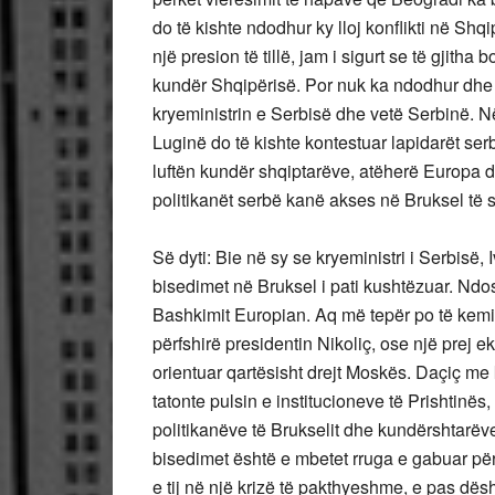
do të kishte ndodhur ky lloj konflikti në Shq
një presion të tillë, jam i sigurt se të gjitha
kundër Shqipërisë. Por nuk ka ndodhur dhe nu
kryeministrin e Serbisë dhe vetë Serbinë. N
Luginë do të kishte kontestuar lapidarët ser
luftën kundër shqiptarëve, atëherë Europa 
politikanët serbë kanë akses në Bruksel të s
Së dyti: Bie në sy se kryeministri i Serbisë,
bisedimet në Bruksel i pati kushtëzuar. Ndos
Bashkimit Europian. Aq më tepër po të kemi 
përfshirë presidentin Nikoliç, ose një prej e
orientuar qartësisht drejt Moskës. Daçiç me
tatonte pulsin e institucioneve të Prishtinës
politikanëve të Brukselit dhe kundërshtarëve
bisedimet është e mbetet rruga e gabuar për
e tij në një krizë të pakthyeshme, e pas dësht