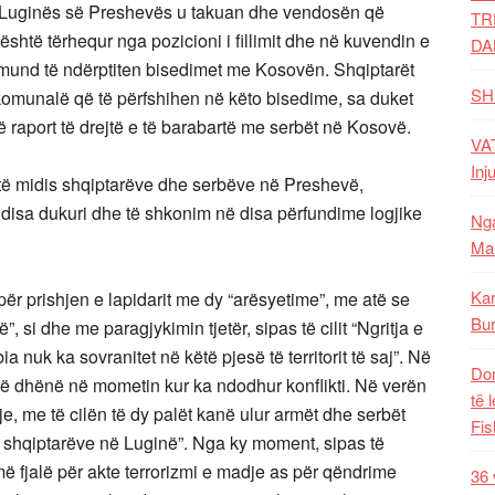
të Luginës së Preshevës u takuan dhe vendosën që
TR
 është tërhequr nga pozicioni i fillimit dhe në kuvendin e
DA
 mund të ndërptiten bisedimet me Kosovën. Shqiptarët
SH
omunalë që të përfshihen në këto bisedime, sa duket
 raport të drejtë e të barabartë me serbët në Kosovë.
VAT
Inj
ohtë midis shqiptarëve dhe serbëve në Preshevë,
isa dukuri dhe të shkonim në disa përfundime logjike
Nga
Mal
Kar
 për prishjen e lapidarit me dy “arësyetime”, me atë se
Bur
”, si dhe me paragjykimin tjetër, sipas të cilit “Ngritja e
 nuk ka sovranitet në këtë pjesë të territorit të saj”. Në
Dom
shtë dhënë në mometin kur ka ndodhur konflikti. Në verën
të 
e, me të cilën të dy palët kanë ulur armët dhe serbët
Fis
t e shqiptarëve në Luginë”. Nga ky moment, sipas të
 fjalë për akte terrorizmi e madje as për qëndrime
36 