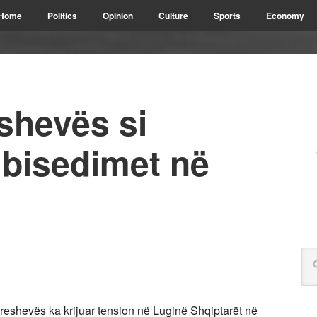
Home
Politics
Opinion
Culture
Sports
Economy
eshevës si
 bisedimet në
eshevës ka krijuar tension në Luginë Shqiptarët në