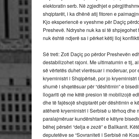
elektoratin serb. Në zgjedhjet e përgjithshme 
shqiptarët, i ka dhënë atij fitoren e paimagj
Kjo eksperiencë e vyeshme për Daçiç përdoret
Preshevë. Ndryshe nuk ka si të shpjegohet 
nuk është ndjerë sa i përket këtij lloj konflikti
Së treti: Zoti Daçiç po përdor Preshevën ed
destabilizohet rajoni. Me ultimatumin e tij, 
së vërtetës duhet vlerësuar i moderuar, por 
kryeministri i Shqipërisë, por jo kryeministr
shumë i shqetësuar për “dështimin” e bised
llogariti që me këtë presion të mobilizojë e
dhe të fajësojë shqiptarët për dështimin e 
atëherë kryeministri i Serbisë u tërhoq dhe
paralajmëruar kundërshtarët e këtyre bised
bëhej përsëri “delja e zezë” e Ballkanit. Kë
deputetëve se “Sovraniteti i Serbisë në Kos