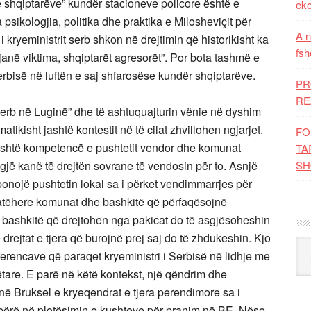
 e shqiptarëve” kundër stacioneve policore është e
eko
psikologjia, politika dhe praktika e Milosheviçit për
A n
i kryeministrit serb shkon në drejtimin që historikisht ka
fsh
 janë viktima, shqiptarët agresorët”. Por bota tashmë e
Serbisë në luftën e saj shfarosëse kundër shqiptarëve.
PR
RE
 serb në Luginë” dhe të ashtuquajturin vënie në dyshim
atikisht jashtë kontestit në të cilat zhvillohen ngjarjet.
FO
shtë kompetencë e pushtetit vendor dhe komunat
TA
ë kanë të drejtën sovrane të vendosin për to. Asnjë
SH
onojë pushtetin lokal sa i përket vendimmarrjes për
, atëhere komunat dhe bashkitë që përfaqësojnë
 bashkitë që drejtohen nga pakicat do të asgjësoheshin
 drejtat e tjera që burojnë prej saj do të zhdukeshin. Kjo
Kat
iferencave që paraqet kryeministri i Serbisë në lidhje me
are. E parë në këtë kontekst, një qëndrim dhe
 në Bruksel e kryeqendrat e tjera perendimore sa i
 bërë në plotësimin e kushteve për pranim në BE. Nëse