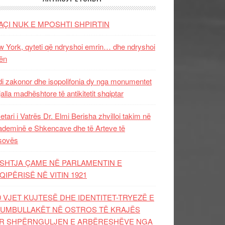
AÇI NUK E MPOSHTI SHPIRTIN
 York, qyteti që ndryshoi emrin… dhe ndryshoi
ën
i zakonor dhe isopolifonia dy nga monumentet
jalla madhështore të antikitetit shqiptar
etari i Vatrës Dr. Elmi Berisha zhvilloi takim në
deminë e Shkencave dhe të Arteve të
sovës
SHTJA ÇAME NË PARLAMENTIN E
QIPËRISË NË VITIN 1921
0 VJET KUJTESË DHE IDENTITET-TRYEZË E
UMBULLAKËT NË OSTROS TË KRAJËS
R SHPËRNGULJEN E ARBËRESHËVE NGA