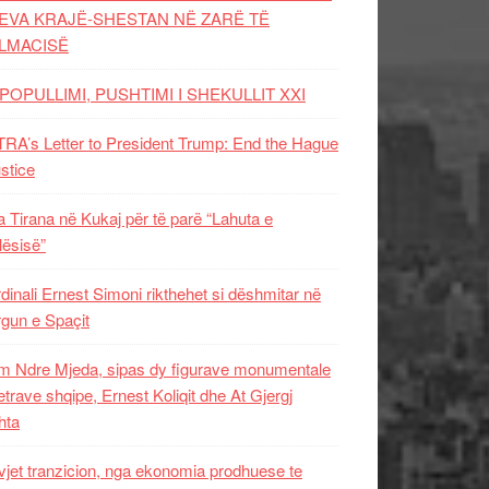
EVA KRAJË-SHESTAN NË ZARË TË
LMACISË
POPULLIMI, PUSHTIMI I SHEKULLIT XXI
RA’s Letter to President Trump: End the Hague
ustice
 Tirana në Kukaj për të parë “Lahuta e
ësisë”
dinali Ernest Simoni rikthehet si dëshmitar në
gun e Spaçit
 Ndre Mjeda, sipas dy figurave monumentale
letrave shqipe, Ernest Koliqit dhe At Gjergj
hta
vjet tranzicion, nga ekonomia prodhuese te