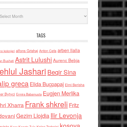
iv
TAGS
arben llalla
alfons Grishaj
Anton Cefa
no kolonjari
Astrit Lulushi
Aurenc Bebja
an Bushati
ehlul Jashari
Beqir Sina
alip greca
Elida Buçpapaj
Elmi Berisha
Eugjen Merlika
er Bytyci
Ermira Babamusta
Frank shkreli
hri Xharra
Fritz
Ilir Levonja
Gezim Llojdia
dovani
kosova
rviste
Kolec Traboini
Keze Kozeta Zylo