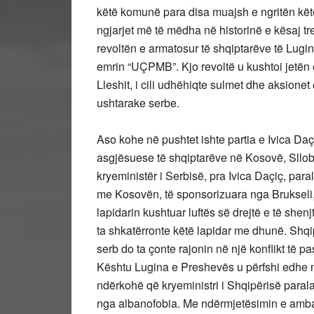
këtë komunë para disa muajsh e ngritën kët
ngjarjet më të mëdha në historinë e kësaj tr
revoltën e armatosur të shqiptarëve të Lugin
emrin “UÇPMB”. Kjo revoltë u kushtoi jetën
Lleshit, i cili udhëhiqte sulmet dhe aksione
ushtarake serbe.
Aso kohe në pushtet ishte partia e Ivica Daç
asgjësuese të shqiptarëve në Kosovë, Sllob
kryeministër i Serbisë, pra Ivica Daçiç, paral
me Kosovën, të sponsorizuara nga Brukseli,
lapidarin kushtuar luftës së drejtë e të shenj
ta shkatërronte këtë lapidar me dhunë. Shqipt
serb do ta çonte rajonin në një konflikt të 
Kështu Lugina e Preshevës u përfshi edhe 
ndërkohë që kryeministri i Shqipërisë parala
nga albanofobia. Me ndërmjetësimin e amb