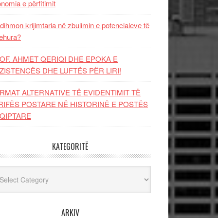
nomia e përfitimit
dihmon krijimtaria në zbulimin e potencialeve të
ehura?
OF. AHMET QERIQI DHE EPOKA E
ZISTENCЁS DHE LUFTЁS PЁR LIRI!
RMAT ALTERNATIVE TË EVIDENTIMIT TË
RIFËS POSTARE NË HISTORINË E POSTËS
QIPTARE
KATEGORITË
egoritë
ARKIV