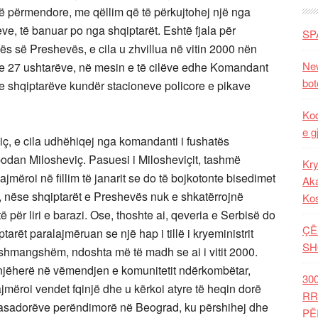
ë përmendore, me qëllim që të përkujtohej një nga
eve, të banuar po nga shqiptarët. Eshtë fjala për
SP
ës së Preshevës, e cila u zhvillua në vitin 2000 nën
New
 e 27 ushtarëve, në mesin e të cilëve edhe Komandant
bot
t e shqiptarëve kundër stacioneve policore e pikave
Kod
e g
iç, e cila udhëhiqej nga komandanti i fushatës
odan Milosheviç. Pasuesi i Milosheviçit, tashmë
Kry
ajmëroi në fillim të janarit se do të bojkotonte bisedimet
Aka
 nëse shqiptarët e Preshevës nuk e shkatërrojnë
Ko
të për liri e barazi. Ose, thoshte ai, qeveria e Serbisë do
ÇË
arët paralajmëruan se një hap i tillë i kryeministrit
SH
pashmangshëm, ndoshta më të madh se ai i vitit 2000.
njëherë në vëmendjen e komunitetit ndërkombëtar,
30
jmëroi vendet fqinjë dhe u kërkoi atyre të heqin dorë
RR
asadorëve perëndimorë në Beograd, ku përshihej dhe
PË