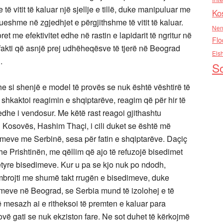
të vitit të kaluar një sjellje e tillë, duke manipuluar me
Ko
nueshme në zgjedhjet e përgjithshme të vitit të kaluar.
Nen
 me efektivitet edhe në rastin e lapidarit të ngritur në
Flo
fakti që asnjë prej udhëheqësve të tjerë në Beograd
Els
.
So
he si shenjë e model të provës se nuk është vështirë të
ai shkaktoi reagimin e shqiptarëve, reagim që për hir të
edhe i vendosur. Me këtë rast reagoi gjithashtu
i i Kosovës, Hashim Thaçi, i cili duket se është më
imeve me Serbinë, sesa për fatin e shqiptarëve. Daçiç
dhe Prishtinën, me qëllim që ajo të refuzojë bisedimet
këtyre bisedimeve. Kur u pa se kjo nuk po ndodh,
 mbrojti me shumë takt rrugën e bisedimeve, duke
imeve në Beograd, se Serbia mund të izolohej e të
të mesazh ai e ritheksoi të premten e kaluar para
ovë gati se nuk ekziston fare. Ne sot duhet të kërkojmë