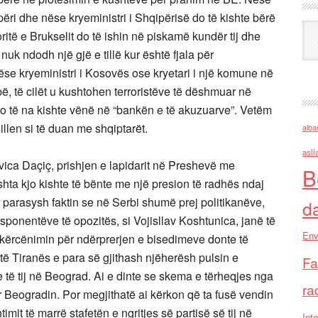
ipëri dhe nëse kryeministri i Shqipërisë do të kishte bërë
Ark
 boritë e Brukselit do të ishin në piskamë kundër tij dhe
k ndodh një gjë e tillë kur është fjala për
ëse kryeministri i Kosovës ose kryetari i një komune në
bë, të cilët u kushtohen terroristëve të dëshmuar në
do të na kishte vënë në “bankën e të akuzuarve”. Vetëm
illen si të duan me shqiptarët.
alba
asll
 Ivica Daçiç, prishjen e lapidarit në Preshevë me
B
hta kjo kishte të bënte me një presion të radhës ndaj
parasysh faktin se në Serbi shumë prej politikanëve,
d
ksponentëve të opozitës, si Vojisllav Koshtunica, janë të
Env
 kërcënimin për ndërprerjen e bisedimeve donte të
, të Tiranës e para së gjithash njëherësh pulsin e
Fa
 të tij në Beograd. Ai e dinte se skema e tërheqjes nga
ra
 Beogradin. Por megjithatë ai kërkon që ta fusë vendin
imit të marrë stafetën e ngritjes së partisë së tij në
Inte