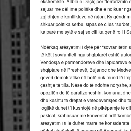
ekstremiste. Alibia e Daçiç për “terrorizmin
sajuar me qëllime politike dhe e ndikuar nga 
zgjidhjen e konflikteve në rajon. Ky qëndrim 
shkuar politika serbe, sipas së cilës “serbët
ka parë me sytë e saj se cili ka qenë roli i 
Ndërkaq arësyetimi i dytë për “sovranitetin
të këtij sovraniteti nga shqiptarët është autom
Vendosja e përmendoreve dhe lapidarëve ë
shqiptare në Preshevë, Bujanoc dhe Medvegj
qeveri demokratike në botë nuk mund të imp
çeshtje të tilla. Nëse do të ndohte ndryshe
opozitën do të paralizoheshin, komunat dhe
dhe kështu të drejtat e vetëqeverisjes dhe të
logjikë duhet t´i kushtojë në pikëpamje të d
pakicat, krahasuar me konventat ndërkombët
arësyetim i tillë duhet marrë në konsideratë
përket vlerësimit të hapave që Beogradi ka