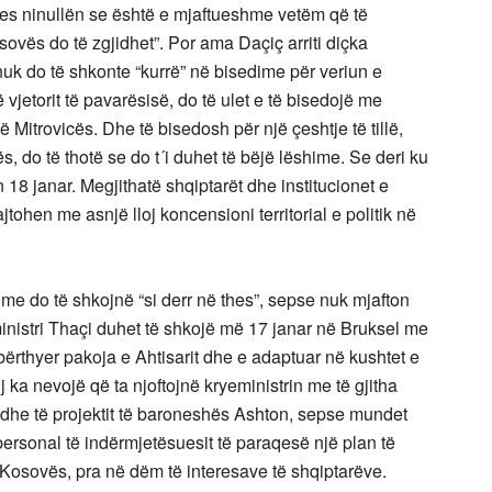
pres ninullën se është e mjaftueshme vetëm që të
ovës do të zgjidhet”. Por ama Daçiç arriti diçka
uk do të shkonte “kurrë” në bisedime për veriun e
vjetorit të pavarësisë, do të ulet e të bisedojë me
të Mitrovicës. Dhe të bisedosh për një çeshtje të tillë,
 do të thotë se do t´i duhet të bëjë lëshime. Se deri ku
 18 janar. Megjithatë shqiptarët dhe institucionet e
tohen me asnjë lloj koncensioni territorial e politik në
me do të shkojnë “si derr në thes”, sepse nuk mjafton
ministri Thaçi duhet të shkojë më 17 janar në Bruksel me
zbërthyer pakoja e Ahtisarit dhe e adaptuar në kushtet e
tij ka nevojë që ta njoftojnë kryeministrin me të gjitha
e dhe të projektit të baroneshës Ashton, sepse mundet
personal të indërmjetësuesit të paraqesë një plan të
 Kosovës, pra në dëm të interesave të shqiptarëve.