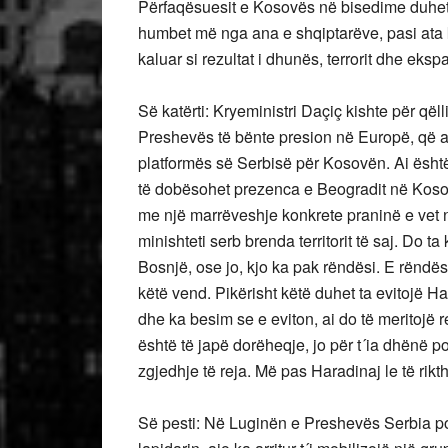
Përfaqësuesit e Kosovës në bisedime duhet 
humbet më nga ana e shqiptarëve, pasi ata 
kaluar si rezultat i dhunës, terrorit dhe ekspa
Së katërti: Kryeministri Daçiç kishte për që
Preshevës të bënte presion në Europë, që a
platformës së Serbisë për Kosovën. Ai ësh
të dobësohet prezenca e Beogradit në Kosov
me një marrëveshje konkrete praninë e vet 
minishteti serb brenda territorit të saj. Do 
Bosnjë, ose jo, kjo ka pak rëndësi. E rëndë
këtë vend. Pikërisht këtë duhet ta evitojë 
dhe ka besim se e eviton, ai do të meritojë 
është të japë dorëheqje, jo për t´ia dhënë p
zgjedhje të reja. Më pas Haradinaj le të rikt
Së pesti: Në Luginën e Preshevës Serbia po