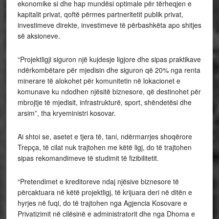
ekonomike si dhe hap mundësi optimale për tërheqjen e
kapitalit privat, qoftë përmes partneritetit publik privat,
investimeve direkte, investimeve të përbashkëta apo shitjes
së aksioneve.
“Projektligji siguron një kujdesje ligjore dhe sipas praktikave
ndërkombëtare për mjedisin dhe siguron që 20% nga renta
minerare të alokohet për komunitetin në lokacionet e
komunave ku ndodhen njësitë biznesore, që destinohet për
mbrojtje të mjedisit, infrastrukturë, sport, shëndetësi dhe
arsim”, tha kryeministri kosovar.
Ai shtoi se, asetet e tjera të, tani, ndërmarrjes shoqërore
Trepça, të cilat nuk trajtohen me këtë ligj, do të trajtohen
sipas rekomandimeve të studimit të fizibilitetit.
“Pretendimet e kreditoreve ndaj njësive biznesore të
përcaktuara në këtë projektligj, të krijuara deri në ditën e
hyrjes në fuqi, do të trajtohen nga Agjencia Kosovare e
Privatizimit në cilësinë e administratorit dhe nga Dhoma e