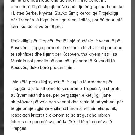
procedurë të përshpejtuar.Në anën tjetër grupi parlamentar
i Listës Serbe, kryetari Slavko Simiç kërkoi që Projektligji
për Trepçën të hiqet fare nga rendi i ditës, por 86 deputetë
ishin kundër e vetëm 8 pro.
Projektligji për Trepçën është i një rëndësie të veçantë për
Kosovën, Trepça paraqet një sinonim të zhvillimit por edhe
të sakrificës dhe flijimit për Kosovën, tha kryeministri Isa
Mustafa sot pasdite në seancën plenare të Kuvendit të
Kosovës, duke bërë prezantimin.
“Me këtë projektligj synojmë të hapim të ardhmen për
Trepçën e jo ta kthejmë të kaluarën e Trepçës”, u shpreh
ai.Kryeministri tha se, për përgatitjen e këtij ligji, janë
shfrytëzuar përvoja nga vendet dhe raste të ndryshme, për
të gjetur një zgjidhje e cila ndihmon zhvillimin ekonomik,
respekton kriteret e ekonomisë së tregut dhe mbron
interesat e punonjësve, përkatësisht të minatorëve të
Trepçës.