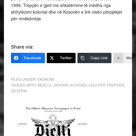
1999, Trepçën e gjeti me shkatërrime të mëdha nga
shfrytëzimi kolonial dhe në Kosovën e lirë nisën përpjekjet
për rimëkëmbje.
Share via:
Facebook
Twitter
Copy Link
More
FILED UNDER:
EKONOMI
TAGGED WITH:
BEHLUL JASHARI
,
KUVENDI
,
LIGJI PER TREPCEN
,
QEVERIA