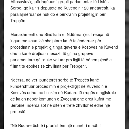
Milosavleviç, përfaqëues i grupit parlamentar të Listës
Serbe, që ka 11 deputetë në Kuvendin 120 anëtarësh, ka
paralajmëruar se nuk do e përkrahin projektligjin për
Trepçën.
Menaxhmenti dhe Sindikata e Ndërmarrjes Trepça në
jugun me shumicë shqiptare kanë falënderuar për
procedimin e projektligjit nga qeveria e Kosovës në Kuvend
dhe u kanë drejtuar mesazh të gjitha grupeve
parlamentare që “duke votuar pro ligjit të bëhen pjesë e
fillimit të epokës së zhvillimit për Trepçën”.
Ndërsa, në veri punëtorët serbë të Trepçës kanë
kundërshtuar procedimin e projektligjit në Kuvendin e
Kosovës edhe me bllokim në Rudare të rrugës magjistrale
që kalon nëpër komunën e Zveçanit dhe drejt kufirit me
Serbinë, ndërsa sot në ditën e tretë zhvillohet edhe një
protestë.
“Në Rudare është i pranishëm një numër i madh i