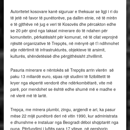
Autoritetet kosovare kanë siguruar e theksuar se ligji i ri do
të jetë në favor të punëtorëve, pa dallim etnie, në të mirën
e të gjithëve në jug e veri të Kosovës dhe përcakton edhe
se 20 për qind nga taksat minerare do të ndahen për
komunitetin, përkatësisht për komunat, në të cilat veprojnë
njësitë organizative të Trepçës, në mënyrë që t’i ndihmohet
atje ndërtimit të infrastrukturës, objekteve të arsimit,
kulturës, shëndetësisë dhe përgjithësisht zhvillimit.
Pasuria minerare e nëntokës së Trepçës arrin vlerën së
paku 13 miliardë euro, sipas një studimi të fizibilitetit të
kryer nga ekpertë vendorë dhe ndërkombëtarë, vite më
parë, por mendohet se është edhe shumë më e madhe e
në vlerë më të lartë.
Trepça, me minera plumbi, zingu, argjendi e ari, ka pasur
mëse 22 mijë punëtorë deri në vitin 1990, kur administrata
e dhunshme e instaluar nga Beogradi dëboi shqiptarët nga
puna. Përfundimi i luftës para 17 viteve, në qershorin