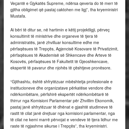
Veçantë e Gjykatës Supreme, ndërsa qeveria do të merr të
gjitha obligimet që pastaj caktohen me ligj”, tha kryeministri
Mustafa.
Ai bëri të ditur se, në hartimin e këtij projektligji, përveç
konsultimit të ministrive dhe organeve të tjera të
administratës, janë zhvilluar konsultime edhe me
përfaqësues të Trepçës, Agjencisë Kosovare të Privatizimit,
përfaqësues të Akademisë së Shkencave dhe Arteve të
Kosovës, përfaqësues të Fakultetit të Gjeoshkencave,
ekspertë të pavarur dhe njohës të çështjeve pronësore.
“Gjithashtu, është shfrytëzuar mbështetja profesionale e
institucioneve dhe organizatave përkatëse vendore dhe
ndërkombëtare, përfshirë ekspertët ndërkombëtarë të
thirrur nga Komisioni Parlamentar për Zhvillim Ekonomik,
pastaj janë shfrytëzuar të dhënat e gjashtë studimeve të
rastit të cilat janë drejtuar nga komisioni parlamentar, nga
të cilat ne kemi marrë përvojat e vendeve të tjera lidhur me
raste të ngjashme sikurse i Trepçës”, tha kryeministri.