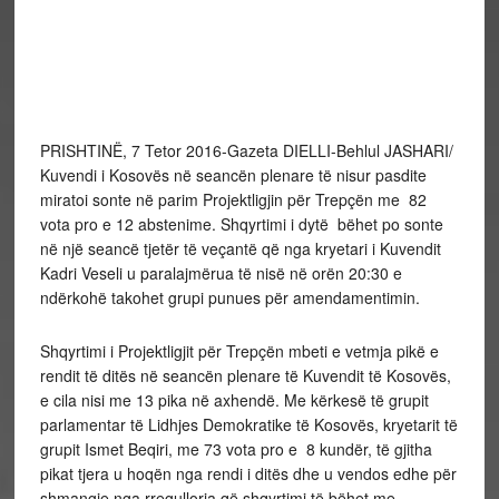
PRISHTINË, 7 Tetor 2016-Gazeta DIELLI-Behlul JASHARI/
Kuvendi i Kosovës në seancën plenare të nisur pasdite
miratoi sonte në parim Projektligjin për Trepçën me 82
vota pro e 12 abstenime. Shqyrtimi i dytë bëhet po sonte
në një seancë tjetër të veçantë që nga kryetari i Kuvendit
Kadri Veseli u paralajmërua të nisë në orën 20:30 e
ndërkohë takohet grupi punues për amendamentimin.
Shqyrtimi i Projektligjit për Trepçën mbeti e vetmja pikë e
rendit të ditës në seancën plenare të Kuvendit të Kosovës,
e cila nisi me 13 pika në axhendë. Me kërkesë të grupit
parlamentar të Lidhjes Demokratike të Kosovës, kryetarit të
grupit Ismet Beqiri, me 73 vota pro e 8 kundër, të gjitha
pikat tjera u hoqën nga rendi i ditës dhe u vendos edhe për
shmangie nga rregullorja që shqyrtimi të bëhet me