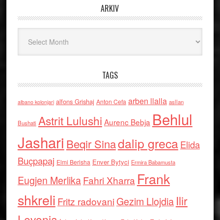
ARKIV
Arkiv
TAGS
arben llalla
alfons Grishaj
Anton Cefa
asllan
albano kolonjari
Behlul
Astrit Lulushi
Aurenc Bebja
Bushati
Jashari
dalip greca
Beqir Sina
Elida
Buçpapaj
Enver Bytyci
Elmi Berisha
Ermira Babamusta
Frank
Eugjen Merlika
Fahri Xharra
shkreli
Ilir
Gezim Llojdia
Fritz radovani
Levonja