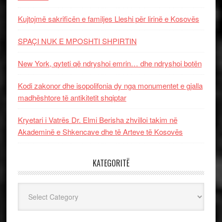
Kujtojmë sakrificën e familjes Lleshi për lirinë e Kosovës
SPAÇI NUK E MPOSHTI SHPIRTIN
New York, qyteti që ndryshoi emrin… dhe ndryshoi botën
Kodi zakonor dhe isopolifonia dy nga monumentet e gjalla
madhështore të antikitetit shqiptar
Kryetari i Vatrës Dr. Elmi Berisha zhvilloi takim në
Akademinë e Shkencave dhe të Arteve të Kosovës
KATEGORITË
Kategoritë