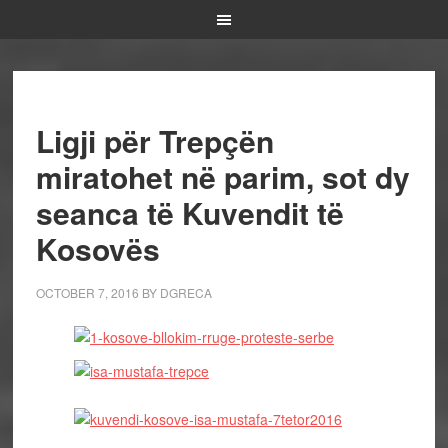
Ligji për Trepçën
miratohet në parim, sot dy
seanca të Kuvendit të
Kosovës
OCTOBER 7, 2016
BY
DGRECA