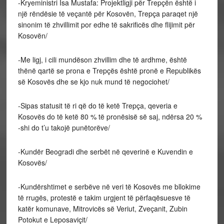
-Kryeministri Isa Mustafa: Projektligji për Trepçën është i
një rëndësie të veçantë për Kosovën, Trepça paraqet një
sinonim të zhvillimit por edhe të sakrificës dhe flijimit për
Kosovën/
-Me ligj, i cili mundëson zhvillim dhe të ardhme, është
thënë qartë se prona e Trepçës është pronë e Republikës
së Kosovës dhe se kjo nuk mund të negociohet/
-Sipas statusit të ri që do të ketë Trepça, qeveria e
Kosovës do të ketë 80 % të pronësisë së saj, ndërsa 20 %
-shi do t’u takojë punëtorëve/
-Kundër Beogradi dhe serbët në qeverinë e Kuvendin e
Kosovës/
-Kundërshtimet e serbëve në veri të Kosovës me bllokime
të rrugës, protestë e takim urgjent të përfaqësuesve të
katër komunave, Mitrovicës së Veriut, Zveçanit, Zubin
Potokut e Leposaviçit/