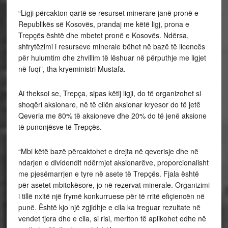
“Ligji përcakton qartë se resurset minerare janë pronë e
Republikës së Kosovës, prandaj me këtë ligj, prona e
Trepçës është dhe mbetet pronë e Kosovës. Ndërsa,
shfrytëzimi i resurseve minerale bëhet në bazë të licencës
për hulumtim dhe zhvillim të lëshuar në përputhje me ligjet
në fuqi”, tha kryeministri Mustafa.
Ai theksoi se, Trepça, sipas këtij ligji, do të organizohet si
shoqëri aksionare, në të cilën aksionar kryesor do të jetë
Qeveria me 80% të aksioneve dhe 20% do të jenë aksione
të punonjësve të Trepçës.
“Mbi këtë bazë përcaktohet e drejta në qeverisje dhe në
ndarjen e dividendit ndërmjet aksionarëve, proporcionalisht
me pjesëmarrjen e tyre në asete të Trepçës. Fjala është
për asetet mbitokësore, jo në rezervat minerale. Organizimi
i tillë nxitë një frymë konkurruese për të rritë efiçiencën në
punë. Është kjo një zgjidhje e cila ka treguar rezultate në
vendet tjera dhe e cila, si risi, meriton të aplikohet edhe në