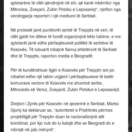
qytetarëve të cilët qëndrojnë në shi, që kanë mbërritur nga
Mitrovica, Zveçani, Zubin Potoku e Leposaviçi”, njofton nga
vendngjarja reporteri i një mediumi të Serbisë.
Në protestë janë punëtorët serbë të Trepçës në veri, të
cilët gjatë tre ditëve të fundit organizojnë këto tubime, e me
qytetarët janë edhe përfaqësuesit politikë të serbëve të
Kosovës. Të tubuarit mbajnë flamuj shtetërorë të Serbisë
dhe të Trepçës, raporton media e Beogradit.
Për të kundërshtuar ligjin e Kosovës për Trepçën sot po
mbahet edhe një takim urgjent i përfaqësuesve të katër
komunave veriore të Kosovës me shumicë serbe,
Mitrovicës së Veriut, Zveçanit, Zubin Potokut e Leposaviçit.
Drejtori i Zyrës për Kosovën në qeverinë e Serbisë, Marko
Gjuriç ka deklaruar se, “autoritetet e Prishtinës përmes
projektligjit për Trepçën duan ta nacionalizojnë atë
kombinat, por kjo nuk do iu kalojë dhe se Beogradi do e
mbrojë në çdo mënyrë”.