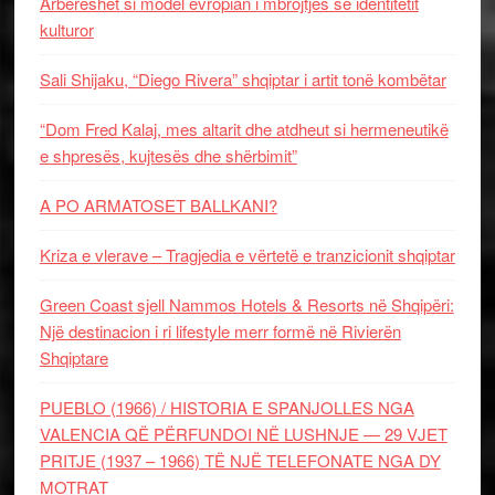
Arbëreshët si model evropian i mbrojtjes së identitetit
kulturor
Sali Shijaku, “Diego Rivera” shqiptar i artit tonë kombëtar
“Dom Fred Kalaj, mes altarit dhe atdheut si hermeneutikë
e shpresës, kujtesës dhe shërbimit”
A PO ARMATOSET BALLKANI?
Kriza e vlerave – Tragjedia e vërtetë e tranzicionit shqiptar
Green Coast sjell Nammos Hotels & Resorts në Shqipëri:
Një destinacion i ri lifestyle merr formë në Rivierën
Shqiptare
PUEBLO (1966) / HISTORIA E SPANJOLLES NGA
VALENCIA QË PËRFUNDOI NË LUSHNJE — 29 VJET
PRITJE (1937 – 1966) TË NJË TELEFONATE NGA DY
MOTRAT