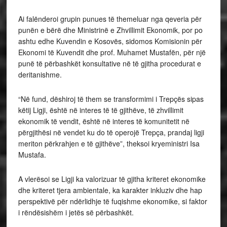
Ai falënderoi grupin punues të themeluar nga qeveria për
punën e bërë dhe Ministrinë e Zhvillimit Ekonomik, por po
ashtu edhe Kuvendin e Kosovës, sidomos Komisionin për
Ekonomi të Kuvendit dhe prof. Muhamet Mustafën, për një
punë të përbashkët konsultative në të gjitha procedurat e
deritanishme.
“Në fund, dëshiroj të them se transformimi i Trepçës sipas
këtij Ligji, është në interes të të gjithëve, të zhvillimit
ekonomik të vendit, është në interes të komunitetit në
përgjithësi në vendet ku do të operojë Trepça, prandaj ligji
meriton përkrahjen e të gjithëve”, theksoi kryeministri Isa
Mustafa.
A vlerësoi se Ligji ka valorizuar të gjitha kriteret ekonomike
dhe kriteret tjera ambientale, ka karakter inkluziv dhe hap
perspektivë për ndërlidhje të fuqishme ekonomike, si faktor
i rëndësishëm i jetës së përbashkët.