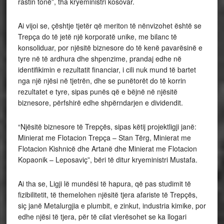
rastin tonë”, tha kryeministri kosovar.
Ai vijoi se, çështje tjetër që meriton të nënvizohet është se
Trepça do të jetë një korporatë unike, me bilanc të
konsoliduar, por njësitë biznesore do të kenë pavarësinë e
tyre në të ardhura dhe shpenzime, prandaj edhe në
identifikimin e rezultatit financiar, i cili nuk mund të bartet
nga një njësi në tjetrën, dhe se punëtorët do të korrin
rezultatet e tyre, sipas punës që e bëjnë në njësitë
biznesore, përfshirë edhe shpërndarjen e dividendit.
“Njësitë biznesore të Trepçës, sipas këtij projektligji janë:
Minierat me Flotacion Trepça – Stan Tërg, Minierat me
Flotacion Kishnicë dhe Artanë dhe Minierat me Flotacion
Kopaonik – Leposaviç”, bëri të ditur kryeministri Mustafa.
Ai tha se, Ligji lë mundësi të hapura, që pas studimit të
fizibilitetit, të themelohen njësitë tjera afariste të Trepçës,
siç janë Metalurgjia e plumbit, e zinkut, industria kimike, por
edhe njësi të tjera, për të cilat vlerësohet se ka llogari