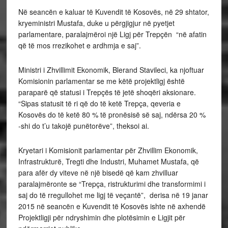
Në seancën e kaluar të Kuvendit të Kosovës, në 29 shtator,
kryeministri Mustafa, duke u përgjigjur në pyetjet
parlamentare, paralajmëroi një Ligj për Trepçën “në afatin
që të mos rrezikohet e ardhmja e saj”.
Ministri i Zhvillimit Ekonomik, Blerand Stavileci, ka njoftuar
Komisionin parlamentar se me këtë projektligj është
paraparë që statusi i Trepçës të jetë shoqëri aksionare.
“Sipas statusit të ri që do të ketë Trepça, qeveria e
Kosovës do të ketë 80 % të pronësisë së saj, ndërsa 20 %
-shi do t’u takojë punëtorëve”, theksoi ai.
Kryetari i Komisionit parlamentar për Zhvillim Ekonomik,
Infrastrukturë, Tregti dhe Industri, Muhamet Mustafa, që
para afër dy viteve në një bisedë që kam zhvilluar
paralajmëronte se “Trepça, ristrukturimi dhe transformimi i
saj do të rregullohet me ligj të veçantë”, derisa në 19 janar
2015 në seancën e Kuvendit të Kosovës ishte në axhendë
Projektligji për ndryshimin dhe plotësimin e Ligjit për