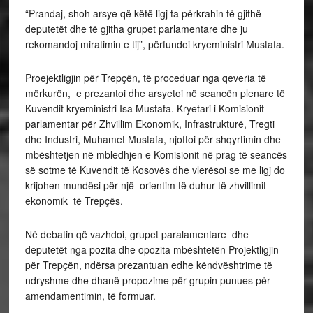
“Prandaj, shoh arsye që këtë ligj ta përkrahin të gjithë
deputetët dhe të gjitha grupet parlamentare dhe ju
rekomandoj miratimin e tij”, përfundoi kryeministri Mustafa.
Proejektligjin për Trepçën, të proceduar nga qeveria të
mërkurën, e prezantoi dhe arsyetoi në seancën plenare të
Kuvendit kryeministri Isa Mustafa. Kryetari i Komisionit
parlamentar për Zhvillim Ekonomik, Infrastrukturë, Tregti
dhe Industri, Muhamet Mustafa, njoftoi për shqyrtimin dhe
mbështetjen në mbledhjen e Komisionit në prag të seancës
së sotme të Kuvendit të Kosovës dhe vlerësoi se me ligj do
krijohen mundësi për një orientim të duhur të zhvillimit
ekonomik të Trepçës.
Në debatin që vazhdoi, grupet paralamentare dhe
deputetët nga pozita dhe opozita mbështetën Projektligjin
për Trepçën, ndërsa prezantuan edhe këndvështrime të
ndryshme dhe dhanë propozime për grupin punues për
amendamentimin, të formuar.