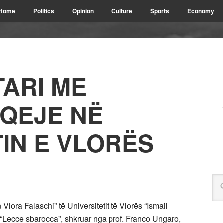
Home
Politics
Opinion
Culture
Sports
Economy
TARI ME
QEJE NË
IN E VLORËS
lora Falaschi” të Universitetit të Vlorës “Ismail
ik “Lecce sbarocca”, shkruar nga prof. Franco Ungaro,