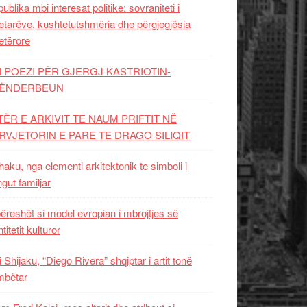
ublika mbi interesat politike: sovraniteti i
etarëve, kushtetutshmëria dhe përgjegjësia
etërore
I POEZI PËR GJERGJ KASTRIOTIN-
ËNDERBEUN
TËR E ARKIVIT TE NAUM PRIFTIT NË
RVJETORIN E PARE TE DRAGO SILIQIT
aku, nga elementi arkitektonik te simboli i
ngut familjar
ëreshët si model evropian i mbrojtjes së
titetit kulturor
i Shijaku, “Diego Rivera” shqiptar i artit tonë
mbëtar