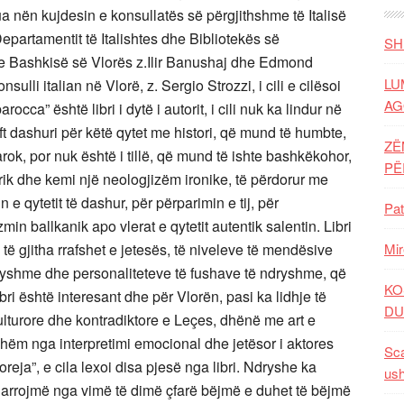
lua nën kujdesin e konsullatës së përgjithshme të Italisë
 Departamentit të Italishtes dhe Bibliotekës së
SH
t e Bashkisë së Vlorës z.Ilir Banushaj dhe Edmond
LU
sulli italian në Vlorë, z. Sergio Strozzi, i cili e cilësoi
AG
cca” është libri i dytë i autorit, i cili nuk ka lindur në
t dashuri për këtë qytet me histori, që mund të humbte,
ZË
barok, por nuk është i tillë, që mund të ishte bashkëkohor,
P
aforik dhe kemi një neologjizëm ironike, të përdorur me
e qytetit të dashur, për përparimin e tij, për
Pat
in ballkanik apo vlerat e qytetit autentik salentin. Libri
ë gjitha rrafshet e jetesës, të niveleve të mendësive
Mir
dryshme dhe personaliteteve të fushave të ndryshme, që
KO
ibri është interesant dhe për Vlorën, pasi ka lidhje të
DU
ulturore dhe kontradiktore e Leçes, dhënë me art e
shëm nga interpretimi emocional dhe jetësor i aktores
Sca
ja”, e cila lexoi disa pjesë nga libri. Ndryshe ka
ush
harrojmë nga vimë të dimë çfarë bëjmë e duhet të bëjmë