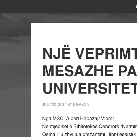
NJË VEPRIM
MESAZHE PA
UNIVERSITET
JULY 30, 2014
BY
DGRECA
Nga MSC. Albert Habazaj/ Vlore/
Në mjediset e Bibliotekës Qendrore “Nermin V
Qemali” u zhvillua prezantimi i librit eseist