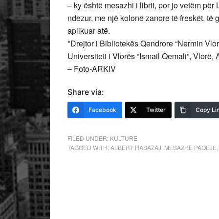
– ky është mesazhi i librit, por jo vetëm pë
ndezur, me një kolonë zanore të freskët, të 
aplikuar atë.
*Drejtor i Bibliotekës Qendrore “Nermin Vlo
Universiteti i Vlorës “Ismail Qemali”, Vlorë,
– Foto-ARKIV
Share via:
Facebook
Twitter
Copy Li
FILED UNDER:
KULTURE
TAGGED WITH:
ALBERT HABAZAJ
,
MESAZHE PAQEJE