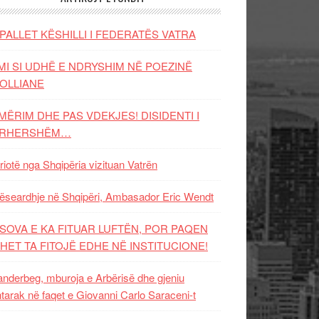
PALLET KËSHILLI I FEDERATËS VATRA
MI SI UDHË E NDRYSHIM NË POEZINË
OLLIANE
MËRIM DHE PAS VDEKJES! DISIDENTI I
ËRHERSHËM…
riotë nga Shqipëria vizituan Vatrën
ëseardhje në Shqipëri, Ambasador Eric Wendt
SOVA E KA FITUAR LUFTËN, POR PAQEN
HET TA FITOJË EDHE NË INSTITUCIONE!
nderbeg, mburoja e Arbërisë dhe gjeniu
tarak në faqet e Giovanni Carlo Saraceni-t