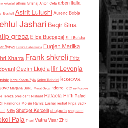
arben llalla
alfons Grishaj
Anton Cefa
no kolonjari
Astrit Lulushi
Aurenc Bebja
an Bushati
ehlul Jashari
Beqir Sina
alip greca
Elida Buçpapaj
Elmi Berisha
Eugjen Merlika
er Bytyci
Ermira Babamusta
Frank shkreli
hri Xharra
Fritz
Ilir Levonja
Gezim Llojdia
dovani
kosova
rviste
Kolec Traboini
Keze Kozeta Zylo
sove
nderroi jete
Marjana Bulku
ne Kosove
Murat Gecaj
Rafaela Prifti
Rafael
e Tereza
presidenti Nishani
qi
Raimonda Moisiu
Ramiz Lushaj
reshat kripa
Sadik
Shefqet Kercelli
shqiperia
hani
shqiptaret
SHBA
kol Paja
Vatra
Visar Zhiti
Thaci