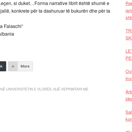
r Leçen, si duket…Forma narrative librit është shumë e
Rep
qyt
gjallë, konkrete për ta dashuruar të bukurën dhe për ta
sht
ra Falaschi”
TR
 Albania
SK
LE
PE
nk
More
Oxh
tru
,
NË UNIVERSITETIN E VLORËS
,
NJË VEPRIMTARI ME
Arb
iden
Sal
ko