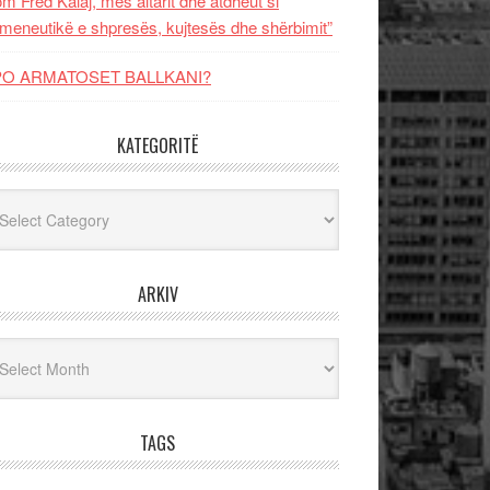
m Fred Kalaj, mes altarit dhe atdheut si
meneutikë e shpresës, kujtesës dhe shërbimit”
PO ARMATOSET BALLKANI?
KATEGORITË
egoritë
ARKIV
iv
TAGS