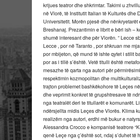
krijues teatror dhe shkrimtar. Takimi u zhvil
në Vlorë, të Institutit Italian të Kulturës dhe
Universitetit. Morën pjesë dhe nënkryetarë
Breshanaj. Prezantimin e librit e bëri ish – kon
shumë interesant dhe për Vlorën. ” Lecce sbaro
Lecce , por në Taranto , por shkruan me mjaf
por mbijeton, që mund të ishte qytet i stilit 
por as i tillë s’është. Vetë titulli është met
mesazhe të qarta nga autori për përmirësimin 
respektimin kozmopolitan dhe multikulturalizm
trajton problemet bashkëkohore të Leçes në t
dhe veprimit konkret të grupshtresave të n
nga teatralët deri te titullarët e komunarët. L
ndërsjellta midis Leçes dhe Vlorës. Klima k
realizëm nga autori, erdhi më bukur e natyr
Alessandra Crocco e kompanisë teatrore “Kore
qenë Leçe nga ç’është sot, ndaj s’duhet të 