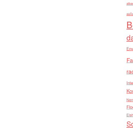
alba
asll
B
d
Env
Fa
ra
Inte
Ko
Nen
Flo
Els
So