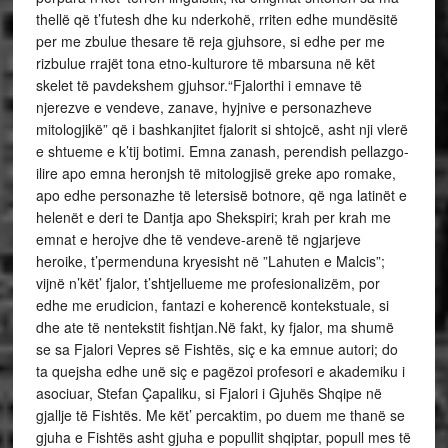
thellë që t’futesh dhe ku nderkohë, rriten edhe mundësitë
per me zbulue thesare të reja gjuhsore, si edhe per me
rizbulue rrajët tona etno-kulturore të mbarsuna në kët
skelet të pavdekshem gjuhsor.“Fjalorthi i emnave të
njerezve e vendeve, zanave, hyjnive e personazheve
mitologjikë” që i bashkanjitet fjalorit si shtojcë, asht nji vlerë
e shtueme e k’tij botimi. Emna zanash, perendish pellazgo-
ilire apo emna heronjsh të mitologjisë greke apo romake,
apo edhe personazhe të letersisë botnore, që nga latinët e
helenët e deri te Dantja apo Shekspiri; krah per krah me
emnat e herojve dhe të vendeve-arenë të ngjarjeve
heroike, t’permenduna kryesisht në ”Lahuten e Malcis”;
vijnë n’kët’ fjalor, t’shtjellueme me profesionalizëm, por
edhe me erudicion, fantazi e koherencë kontekstuale, si
dhe ate të nentekstit fishtjan.Në fakt, ky fjalor, ma shumë
se sa Fjalori Vepres së Fishtës, siç e ka emnue autori; do
ta quejsha edhe unë siç e pagëzoi profesori e akademiku i
asociuar, Stefan Çapaliku, si Fjalori i Gjuhës Shqipe në
gjallje të Fishtës. Me kët’ percaktim, po duem me thanë se
gjuha e Fishtës asht gjuha e popullit shqiptar, popull mes të