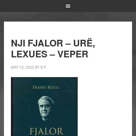
NJI FJALOR – URË,
LEXUES – VEPER
MAY 12, 2022
BY
S P