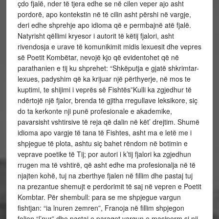
çdo fjalë, nder të tjera edhe se në cilen veper ajo asht
pordorë, apo kontekstin në të cilin asht përshi në vargje,
deri edhe shprehje apo idioma që e permbajnë atë fjalë.
Natyrisht qëllimi kryesor i autorit të këtij fjalori, asht
rivendosja e urave të komunikimit midis lexuesit dhe vepres
së Poetit Kombëtar, nevojë kjo që evidentohet që në
parathanien e tij ku shprehet: “Shkëputja e gjatë shkrimtar-
lexues, padyshim që ka krijuar një përthyerje, në mos te
kuptimi, te shijimi i veprës së Fishtës”Kulli ka zgjedhur të
ndërtojë një fjalor, brenda të gjitha rregullave leksikore, siç
do ta kerkonte nji punë profesionale e akademike,
pavarsisht vshtirsive të reja që dalin në kët’ drejtim. Shumë
idioma apo vargje të tana të Fishtes, asht ma e letë me i
shpjegue të plota, ashtu siç bahet rëndom në botimin e
veprave poetike të Tij; por autori i k’tij fjalori ka zgjedhun
rrugen ma të vshtirë, që asht edhe ma profesionalja në të
njajten kohë, tuj na zberthye fjalen në fillim dhe pastaj tuj
na prezantue shemujt e perdorimit të saj në vepren e Poetit
Kombtar. Për shembull: para se me shpjegue vargun
fishtjan: “ia lnuren zemren”, Franoja në fillim shpjegon
foljen “l’nur” dhe pastaj e paraqet vargun e masiperm si nji