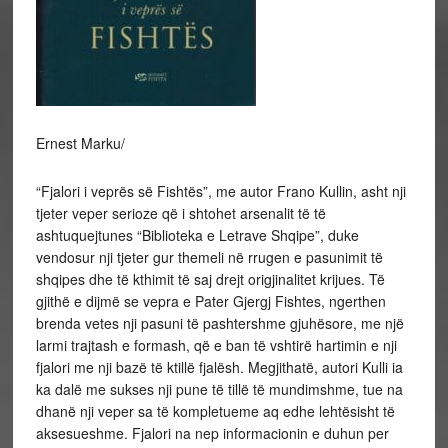
Ernest Marku/
“Fjalori i veprës së Fishtës”, me autor Frano Kullin, asht nji
tjeter veper serioze që i shtohet arsenalit të të
ashtuquejtunes “Biblioteka e Letrave Shqipe”, duke
vendosur nji tjeter gur themeli në rrugen e pasunimit të
shqipes dhe të kthimit të saj drejt origjinalitet krijues. Të
gjithë e dijmë se vepra e Pater Gjergj Fishtes, ngerthen
brenda vetes nji pasuni të pashtershme gjuhësore, me një
larmi trajtash e formash, që e ban të vshtirë hartimin e nji
fjalori me nji bazë të ktillë fjalësh. Megjithatë, autori Kulli ia
ka dalë me sukses nji pune të tillë të mundimshme, tue na
dhanë nji veper sa të kompletueme aq edhe lehtësisht të
aksesueshme. Fjalori na nep informacionin e duhun per