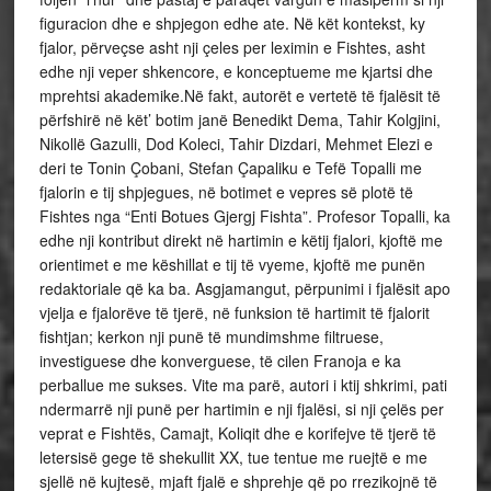
figuracion dhe e shpjegon edhe ate. Në kët kontekst, ky
fjalor, përveçse asht nji çeles per leximin e Fishtes, asht
edhe nji veper shkencore, e konceptueme me kjartsi dhe
mprehtsi akademike.Në fakt, autorët e vertetë të fjalësit të
përfshirë në kët’ botim janë Benedikt Dema, Tahir Kolgjini,
Nikollë Gazulli, Dod Koleci, Tahir Dizdari, Mehmet Elezi e
deri te Tonin Çobani, Stefan Çapaliku e Tefë Topalli me
fjalorin e tij shpjegues, në botimet e vepres së plotë të
Fishtes nga “Enti Botues Gjergj Fishta”. Profesor Topalli, ka
edhe nji kontribut direkt në hartimin e këtij fjalori, kjoftë me
orientimet e me këshillat e tij të vyeme, kjoftë me punën
redaktoriale që ka ba. Asgjamangut, përpunimi i fjalësit apo
vjelja e fjalorëve të tjerë, në funksion të hartimit të fjalorit
fishtjan; kerkon nji punë të mundimshme filtruese,
investiguese dhe konverguese, të cilen Franoja e ka
perballue me sukses. Vite ma parë, autori i ktij shkrimi, pati
ndermarrë nji punë per hartimin e nji fjalësi, si nji çelës per
veprat e Fishtës, Camajt, Koliqit dhe e korifejve të tjerë të
letersisë gege të shekullit XX, tue tentue me ruejtë e me
sjellë në kujtesë, mjaft fjalë e shprehje që po rrezikojnë të