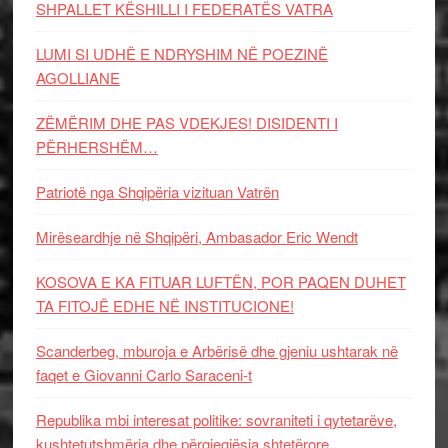
SHPALLET KËSHILLI I FEDERATËS VATRA
LUMI SI UDHË E NDRYSHIM NË POEZINË
AGOLLIANE
ZËMËRIM DHE PAS VDEKJES! DISIDENTI I
PËRHERSHËM…
Patriotë nga Shqipëria vizituan Vatrën
Mirëseardhje në Shqipëri, Ambasador Eric Wendt
KOSOVA E KA FITUAR LUFTËN, POR PAQEN DUHET
TA FITOJË EDHE NË INSTITUCIONE!
Scanderbeg, mburoja e Arbërisë dhe gjeniu ushtarak në
faqet e Giovanni Carlo Saraceni-t
Republika mbi interesat politike: sovraniteti i qytetarëve,
kushtetutshmëria dhe përgjegjësia shtetërore