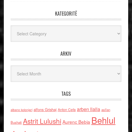
KATEGORITË
Kategoritë
ARKIV
Arkiv
TAGS
arben llalla
alfons Grishaj
Anton Cefa
asllan
albano kolonjari
Behlul
Astrit Lulushi
Aurenc Bebja
Bushati