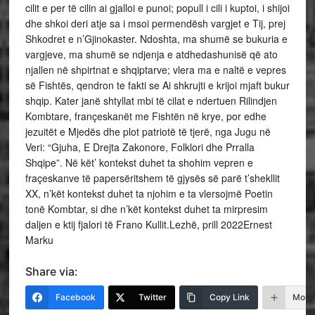
cilit e per të cilin ai gjalloi e punoi; popull i cili i kuptoi, i shijoi
dhe shkoi deri atje sa i msoi permendësh vargjet e Tij, prej
Shkodret e n’Gjinokaster. Ndoshta, ma shumë se bukuria e
vargjeve, ma shumë se ndjenja e atdhedashunisë që ato
njallen në shpirtnat e shqiptarve; vlera ma e naltë e vepres
së Fishtës, qendron te fakti se Ai shkrujti e krijoi mjaft bukur
shqip. Kater janë shtyllat mbi të cilat e ndertuen Rilindjen
Kombtare, françeskanët me Fishtën në krye, por edhe
jezuitët e Mjedës dhe plot patriotë të tjerë, nga Jugu në
Veri: “Gjuha, E Drejta Zakonore, Folklori dhe Prralla
Shqipe”. Në kët’ kontekst duhet ta shohim vepren e
fraçeskanve të papersëritshem të gjysës së parë t’shekllit
XX, n’kët kontekst duhet ta njohim e ta vlersojmë Poetin
tonë Kombtar, si dhe n’kët kontekst duhet ta mirpresim
daljen e ktij fjalori të Frano Kullit.Lezhë, prill 2022Ernest
Marku
Share via:
Facebook
Twitter
Copy Link
More