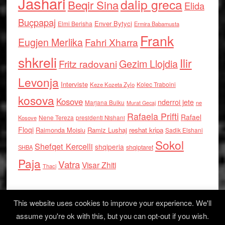
Jashari
dalip greca
Beqir Sina
Elida
Buçpapaj
Enver Bytyci
Elmi Berisha
Ermira Babamusta
Frank
Eugjen Merlika
Fahri Xharra
shkreli
Ilir
Gezim Llojdia
Fritz radovani
Levonja
Interviste
Kolec Traboini
Keze Kozeta Zylo
kosova
Kosove
nderroi jete
Marjana Bulku
ne
Murat Gecaj
Rafaela Prifti
Rafael
Nene Tereza
Kosove
presidenti Nishani
Floqi
Raimonda Moisiu
Ramiz Lushaj
reshat kripa
Sadik Elshani
Sokol
Shefqet Kercelli
shqiperia
shqiptaret
SHBA
Paja
Vatra
Visar Zhiti
Thaci
This website uses cookies to improve your experience. We'll
assume you're ok with this, but you can opt-out if you wish.