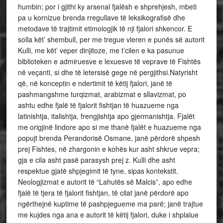
humbin; por i gjithi ky arsenal fjalësh e shprehjesh, mbeti
pa u kornizue brenda rregullave të leksikografisë dhe
metodave të trajtimit etimologjik të nji fjalori shkencor. E
solla kët’ shembull, per me tregue vleren e punës së autorit
Kulli, me kët’ veper dinjitoze, me t’cilen e ka pasunue
biblioteken e admiruesve e lexuesve të veprave të Fishtës
në veçanti, si dhe të letersisë gege në pergjithsi.Natyrisht
që, në konceptin e ndertimit të këtij fjalori, janë të
pashmangshme turqizmat, arabizmat e sllavizmat, po
ashtu edhe fjalë të fjalorit fishtjan të huazueme nga
latinishtja, italishtja, frengjishtja apo gjermanishtja. Fjalët
me origjinë lindore apo si me thanë fjalët e huazueme nga
popujt brenda Perandorisë Osmane, janë përdorë shpesh
prej Fishtes, në zhargonin e kohës kur asht shkrue vepra;
gja e cila asht pasë parasysh prej z. Kulli dhe asht
respektue gjatë shpjegimit të tyne, sipas kontekstit.
Neologjizmat e autorit të “Lahutës së Malcis”, apo edhe
fjalë të tjera të fjalorit fishtjan, të cilat janë përdorë apo
ngërthejnë kuptime të pashpjegueme ma parë; janë trajtue
me kujdes nga ana e autorit të këtij fjalori, duke i shplalue