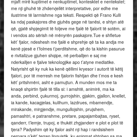
mjaft mirë kuptimet e nenkuptimet, kontesktet e nentekstet;
me nji ghuhë të zhdervjellët interpretative, por edhe me
ilustrime të larmishme nga teksti. Respekti që Frano Kulli
ka ndaj paskajores dhe gjuhës gege në tanësi, e shtyn atë
që, gjatë shpjegimit të foljeve me fjalë të fjalorit të sotëm, ai
i vendos ato sërish në mënyrën paskajore.Tue e shfletue
kët’ fjalor, ndeshesh me fjalë e shprehje që ta ka andja me
kenë pjesë e t’folmes t’perditshme, që do ta kishin pasurue
e rivitalizue gjuhen shqipe, në perballjen e saj me
nderkalljen e fjalve teknologjike apo t’atyne mediatike.
Natyrisht që ky nuk ka kenë qëllimi kryesor i autorit të këtij
fjalori, por të merresh me fjalorin fishtjan dhe t’mos e kesh
kët’ pritshmëni, asht e pamujtun. A munden mos me ta
knaqë shpirtin fjalë të tilla si: i amshtë, animirë, ma ka
anda, perbind, çukurmoj, gurrojshin, gjakim, gjallon, knellet,
ia kande, kacagjelas, kulihum, lazdrues, mbamendje,
mirakande, mirgjendje, mungullojshin, prujshem,
pamashtri, e patranshme, pretare, papajambajtas, ryset,
qanderr, t’lemje, trupoj, e thukët zhgjanderr e plot e plot të
tjera? Padyshim që ky fjalor asht nji hap i randsishem
perpara n’kët’ terren linguistik, ku enigmat shtohen sa ma