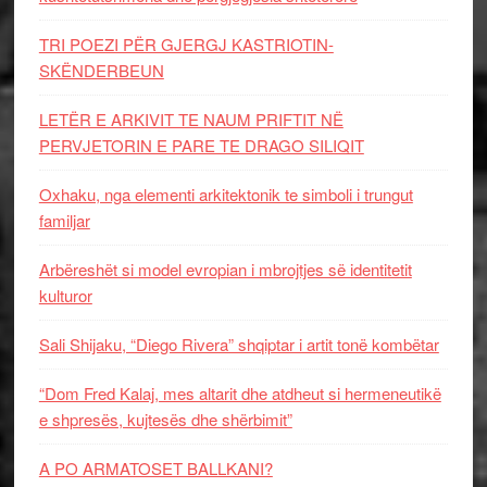
TRI POEZI PËR GJERGJ KASTRIOTIN-
SKËNDERBEUN
LETËR E ARKIVIT TE NAUM PRIFTIT NË
PERVJETORIN E PARE TE DRAGO SILIQIT
Oxhaku, nga elementi arkitektonik te simboli i trungut
familjar
Arbëreshët si model evropian i mbrojtjes së identitetit
kulturor
Sali Shijaku, “Diego Rivera” shqiptar i artit tonë kombëtar
“Dom Fred Kalaj, mes altarit dhe atdheut si hermeneutikë
e shpresës, kujtesës dhe shërbimit”
A PO ARMATOSET BALLKANI?