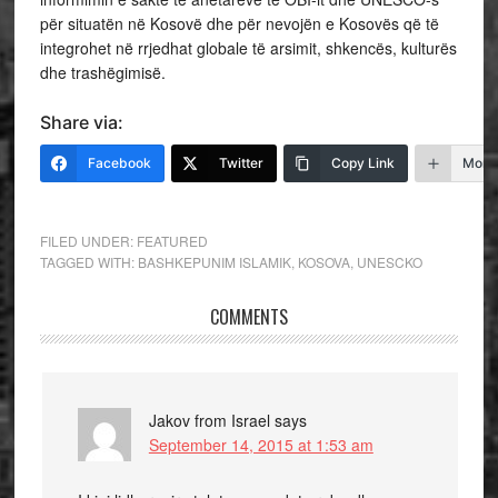
për situatën në Kosovë dhe për nevojën e Kosovës që të
integrohet në rrjedhat globale të arsimit, shkencës, kulturës
dhe trashëgimisë.
Share via:
Facebook
Twitter
Copy Link
More
FILED UNDER:
FEATURED
TAGGED WITH:
BASHKEPUNIM ISLAMIK
,
KOSOVA
,
UNESCKO
COMMENTS
Jakov from Israel
says
September 14, 2015 at 1:53 am