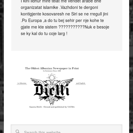
I kini lidhur mire telat me vendet arabe dhe
organizatat islamike .Vazhdoni te dergoni
kontigjente kosovaresh ne Siri se ne rregull jini
.Po Europa ,a do tu bej sehir per nje kohe te
gjate me kte sistem ???????????Nuk e besoje
se ky kal do tu coje larg !