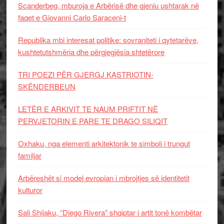
Scanderbeg, mburoja e Arbërisë dhe gjeniu ushtarak në
faqet e Giovanni Carlo Saraceni-t
Republika mbi interesat politike: sovraniteti i qytetarëve,
kushtetutshmëria dhe përgjegjësia shtetërore
TRI POEZI PËR GJERGJ KASTRIOTIN-
SKËNDERBEUN
LETËR E ARKIVIT TE NAUM PRIFTIT NË
PERVJETORIN E PARE TE DRAGO SILIQIT
Oxhaku, nga elementi arkitektonik te simboli i trungut
familjar
Arbëreshët si model evropian i mbrojtjes së identitetit
kulturor
Sali Shijaku, “Diego Rivera” shqiptar i artit tonë kombëtar