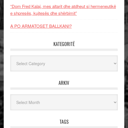
“Dom Fred Kalaj, mes altarit dhe atdheut si hermeneutikë
e shpresës, kujtesës dhe shërbimit”
A PO ARMATOSET BALLKANI?
KATEGORITË
Kategoritë
ARKIV
Arkiv
TAGS