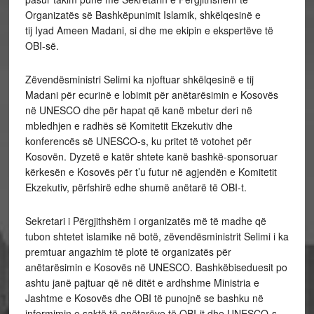
Organizatës së Bashkëpunimit Islamik, shkëlqesinë e
tij Iyad Ameen Madani, si dhe me ekipin e ekspertëve të
OBI-së.
Zëvendësministri Selimi ka njoftuar shkëlqesinë e tij
Madani për ecurinë e lobimit për anëtarësimin e Kosovës
në UNESCO dhe për hapat që kanë mbetur deri në
mbledhjen e radhës së Komitetit Ekzekutiv dhe
konferencës së UNESCO-s, ku pritet të votohet për
Kosovën. Dyzetë e katër shtete kanë bashkë-sponsoruar
kërkesën e Kosovës për t’u futur në agjendën e Komitetit
Ekzekutiv, përfshirë edhe shumë anëtarë të OBI-t.
Sekretari i Përgjithshëm i organizatës më të madhe që
tubon shtetet islamike në botë, zëvendësministrit Selimi i ka
premtuar angazhim të plotë të organizatës për
anëtarësimin e Kosovës në UNESCO. Bashkëbiseduesit po
ashtu janë pajtuar që në ditët e ardhshme Ministria e
Jashtme e Kosovës dhe OBI të punojnë se bashku në
informimin e saktë të anëtarëve të OBI-it dhe UNESCO-s