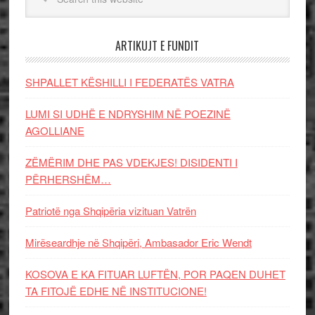
ARTIKUJT E FUNDIT
SHPALLET KËSHILLI I FEDERATËS VATRA
LUMI SI UDHË E NDRYSHIM NË POEZINË
AGOLLIANE
ZËMËRIM DHE PAS VDEKJES! DISIDENTI I
PËRHERSHËM…
Patriotë nga Shqipëria vizituan Vatrën
Mirëseardhje në Shqipëri, Ambasador Eric Wendt
KOSOVA E KA FITUAR LUFTËN, POR PAQEN DUHET
TA FITOJË EDHE NË INSTITUCIONE!