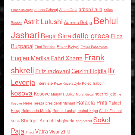
arben llalla
alfons Grishaj
Anton Cefa
asllan
albano kolonjari
Behlul
Astrit Lulushi
Aurenc Bebja
Bushati
Jashari
dalip greca
Beqir Sina
Elida
Buçpapaj
Enver Bytyci
Elmi Berisha
Ermira Babamusta
Frank
Eugjen Merlika
Fahri Xharra
shkreli
Ilir
Gezim Llojdia
Fritz radovani
Levonja
Interviste
Kolec Traboini
Keze Kozeta Zylo
kosova
Kosove
nderroi jete
Marjana Bulku
ne
Murat Gecaj
Rafaela Prifti
Rafael
Nene Tereza
Kosove
presidenti Nishani
Floqi
Raimonda Moisiu
Ramiz Lushaj
reshat kripa
Sadik Elshani
Sokol
Shefqet Kercelli
shqiperia
shqiptaret
SHBA
Paja
Vatra
Visar Zhiti
Thaci