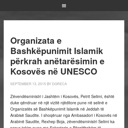
Organizata e
Bashkëpunimit Islamik
përkrah anëtarësimin e
Kosovës në UNESCO
SEPTEMBER 13, 2015
BY
DGRECA
Zëvendësministri i Jashtëm i Kosovës, Petrit Selimi, është
duke qëndruar në një vizitë njëditore pune në selinë e
Organizatës së Bashkëpunimit Islamik në Jeddah të
Arabisë Saudite. I shoqëruar nga Ambasadori i Kosovës në
Arabinë Saudite, Rexhep Boja, zëvendësministri Selimi ka
pasur takim pune me Sekretarin e Përgjithshëm të