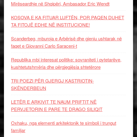
Mirëseardhje në Shqipëri, Ambasador Eric Wendt
KOSOVA E KA FITUAR LUFTËN, POR PAQEN DUHET
TA FITOJË EDHE NË INSTITUCIONE!
Scanderbeg, mburoja e Arbërisë dhe gjeniu ushtarak në
faqet e Giovanni Carlo Saraceni-t
Republika mbi interesat politike: sovraniteti i qytetarëve,
kushtetutshmëria dhe përgjegjësia shtetërore
TRI POEZI PËR GJERGJ KASTRIOTIN-
SKËNDERBEUN
LETËR E ARKIVIT TE NAUM PRIFTIT NË
PERVJETORIN E PARE TE DRAGO SILIQIT
Oxhaku, nga elementi arkitektonik te simboli i trungut
familjar