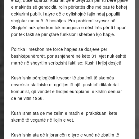
e makinës së genocidit, rolin përkatës dhe më pas të bëhej
deklarimi publik i atyre që e dyfishojnë fajin ndaj popullit
shqiptar me anë të heshtjes. Pra problemi kryesor në
Shqipëri nuk qëndron tek mungesa e dëshirës për ti hapur,
por tek fakti se për çfarë funksioni shërben kjo hapje.
Politika i mëshon me forcë hapjes së dosjeve për
bashkëpunërorët, por asnjëherë në këto 31 vjet nuk është
marrë në shqyrtim seriozisht fakti se: Kush i krijoj dosjet!
Kush ishin përgjegjësit kryesor të zbatimit të skemës
enveriste-staliniste e ngritjes të një pushteti diktatorial
komunist, që vendet e lindjes europiane e kishin denuar
që në vitin 1956.
Kush ishin ata që me zellin e madh e praktikuan këtë
skemë të veçantë në llojin e vet.
Kush ishin ata që injorancën e tyre e vunë në zbatim të