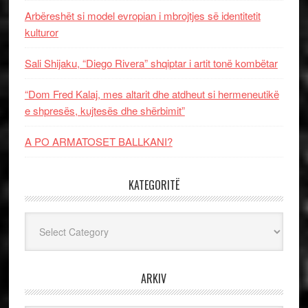
Arbëreshët si model evropian i mbrojtjes së identitetit
kulturor
Sali Shijaku, “Diego Rivera” shqiptar i artit tonë kombëtar
“Dom Fred Kalaj, mes altarit dhe atdheut si hermeneutikë
e shpresës, kujtesës dhe shërbimit”
A PO ARMATOSET BALLKANI?
KATEGORITË
Kategoritë
ARKIV