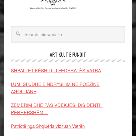
ARTIKUJT E FUNDIT
SHPALLET KËSHILLI I FEDERATËS VATRA
LUMI SI UDHË E NDRYSHIM NË POEZINË
AGOLLIANE
ZËMËRIM DHE PAS VDEKJES! DISIDENTI I
PËRHERSHËM…
Patriotë nga Shqipëria vizituan Vatrën