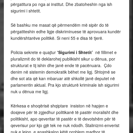
përgatitura po nga ai institut. Dhe zbatoheshin nga ish
sigurimi i shtetit.
Së bashku me masat që përmendëm më sipër do të
përgatiteshin edhe ligje diskriminuese të aprovuara kundër
kundërshtarëve politikë. Si neni 55 e disa të tjerë.
Policia sekrete e quajtur
‘Sigurimi i Shtetit’
në fillimet e
pluralizmit do të deklarohej publikisht sikur u dënua, por
strukturat e tij ishin dhe janë ende të pacënuara. Çdo
denim në sistemin demokratik bëhet me ligj. Shtojmë se
dhe sot ata që kan mbaruar atë shkollë janë deputet në
parlamentin aktual. Pra kjo strukturë kriminale ish sigurimi
nuk u dënua me ligj.
Kërkesa e shoqërisë shqiptare insiston në hapjen e
dosjeve për të zgjedhur politikanë të pastër moralisht dhe
politikisht, apo qeveritar të pastër e të devotshëm për të
qeverisur por kjo gjë tek ne nuk ndodh. Stalinizmi-enverist
nuk e lejon, e anashkalon këtë problem madhor të