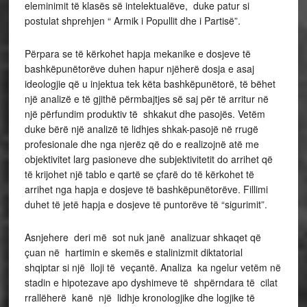
eleminimit të klasës së intelektualëve, duke patur si
postulat shprehjen “ Armik i Popullit dhe i Partisë”.
Përpara se të kërkohet hapja mekanike e dosjeve të
bashkëpunëtorëve duhen hapur njëherë dosja e asaj
ideologjie që u injektua tek këta bashkëpunëtorë, të bëhet
një analizë e të gjithë përmbajtjes së saj për të arritur në
një përfundim produktiv të shkakut dhe pasojës. Vetëm
duke bërë një analizë të lidhjes shkak-pasojë në rrugë
profesionale dhe nga njerëz që do e realizojnë atë me
objektivitet larg pasioneve dhe subjektivitetit do arrihet që
të krijohet një tablo e qartë se çfarë do të kërkohet të
arrihet nga hapja e dosjeve të bashkëpunëtorëve. Fillimi
duhet të jetë hapja e dosjeve të puntorëve të “sigurimit”.
Asnjehere deri më sot nuk janë analizuar shkaqet që
çuan në hartimin e skemës e stalinizmit diktatorial
shqiptar si një lloji të veçantë. Analiza ka ngelur vetëm në
stadin e hipotezave apo dyshimeve të shpërndara të cilat
rrallëherë kanë një lidhje kronologjike dhe logjike të