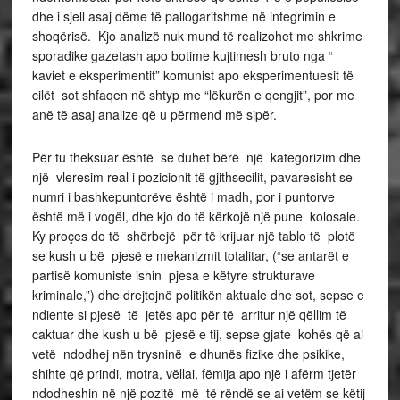
dhe i sjell asaj dëme të pallogaritshme në integrimin e
shoqërisë. Kjo analizë nuk mund të realizohet me shkrime
sporadike gazetash apo botime kujtimesh bruto nga “
kaviet e eksperimentit” komunist apo eksperimentuesit të
cilët sot shfaqen në shtyp me “lëkurën e qengjit”, por me
anë të asaj analize që u përmend më sipër.
Për tu theksuar është se duhet bërë një kategorizim dhe
një vleresim real i pozicionit të gjithsecilit, pavaresisht se
numri i bashkepuntorëve është i madh, por i puntorve
është më i vogël, dhe kjo do të kërkojë një pune kolosale.
Ky proçes do të shërbejë për të krijuar një tablo të plotë
se kush u bë pjesë e mekanizmit totalitar, (“se antarët e
partisë komuniste ishin pjesa e këtyre strukturave
kriminale,”) dhe drejtojnë politikën aktuale dhe sot, sepse e
ndiente si pjesë të jetës apo për të arritur një qëllim të
caktuar dhe kush u bë pjesë e tij, sepse gjate kohës që ai
vetë ndodhej nën trysninë e dhunës fizike dhe psikike,
shihte që prindi, motra, vëllai, fëmija apo një i afërm tjetër
ndodheshin në një pozitë më të rëndë se ai vetëm se këtij