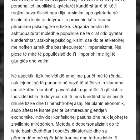
personaliteti publikisht, qytetarët kundërshtarë të këtij
regjimi pavarësisht nga dija, arsimimi apo qytetaria që
kishin ata ishin te detyruar te provonin këto trauma
përçmime psikologjike e fizike. Organizoheshin të
ashtuquajturat mbledhje popullore në të cilat cdo qytetar
kundërshtar, atakohej psikologjikisht, ose do të etiketohej
me nofkën armik dhe bashkëpunëtor i imperializmit. Një
pjese të mirë të popullësisë do t’i imponohi me ligj të
gjunglës dhe votimi.
Në aspektin fizik individi dënohej me punët më të rënda,
nuk lejohej që të punonte në bazë të aftësive, reklamohej
me etiketën “dembel” pavarësisht nga aftësitë që kishte.
Individët ishin të detyruar që të mos kundërshtonin asnjë
dhunë fizike dhe t’i nënshtrohej asaj. Në planin ekonomik,
sado aftësi të kishte për të përmirësuar gjendjen
ekonomike, individit i konfiskohej pasuria dhe nuk lejohej të
zhvillonte mirëqënien. Metoda e depersonalizimit do të
ishte bashkëudhëtar i epokës diktatoriale dhe sa
përmendëm më sipër këto trauma dhe tortura ishin të