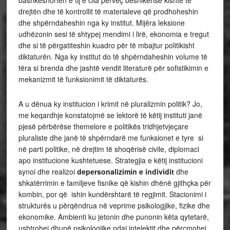
drejtën dhe të kontrollit të materialeve që prodhoheshin
dhe shpërndaheshin nga ky institut. Mijëra leksione
udhëzonin sesi të shtypej mendimi i lirë, ekonomia e tregut
dhe si të përgatiteshin kuadro për të mbajtur politikisht
diktaturën. Nga ky institut do të shpërndaheshin volume të
tëra si brenda dhe jashtë vendit literaturë për sofistikimin e
mekanizmit të funksionimit të diktaturës.
A u dënua ky institucion i krimit në pluralizmin politik? Jo,
me keqardhje konstatojmë se lektorë të këtij instituti janë
pjesë përbërëse themelore e politikës tridhjetvjeçare
pluraliste dhe janë të shpërndarë me funksionet e tyre si
në parti politike, në drejtim të shoqërisë civile, diplomaci
apo institucione kushtetuese. Strategjia e këtij institucioni
synoi dhe realizoi
depersonalizimin e
individit
dhe
shkatërrimin e familjeve fisnike
që kishin dhënë gjithçka për
kombin, por që ishin kundërshtarë të regjimit. Stacionimi i
strukturës u përqëndrua në veprime psikologjike, fizike dhe
ekonomike. Ambienti ku jetonin dhe punonin këta qytetarë,
ushtrohej dhunë psikologjike ndaj intelektit dhe përçmohej