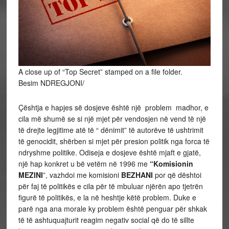
A close up of “Top Secret” stamped on a file folder.
Besim NDREGJONI/
Çështja e hapjes së dosjeve është një problem madhor, e
cila më shumë se si një mjet për vendosjen në vend të një
të drejte legjitime atë të “ dënimit” të autorëve të ushtrimit
të genocidit, shërben si mjet për presion politik nga forca të
ndryshme politike. Odiseja e dosjeve është mjaft e gjatë,
një hap konkret u bë vetëm në 1996 me
“Komisionin
MEZINI
”, vazhdoi me komisioni
BEZHANI
por që dështoi
për faj të politikës e cila për të mbuluar njërën apo tjetrën
figurë të politikës, e la në heshtje këtë problem. Duke e
parë nga ana morale ky problem është penguar për shkak
të të ashtuquajturit reagim negativ social që do të sillte