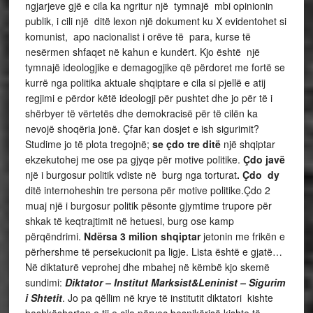
ngjarjeve gjë e cila ka ngritur një tymnajë mbi opinionin
publik, i cili një ditë lexon një dokument ku X evidentohet si
komunist, apo nacionalist i orëve të para, kurse të
nesërmen shfaqet në kahun e kundërt. Kjo është një
tymnajë ideologjike e demagogjike që përdoret me fortë se
kurrë nga politika aktuale shqiptare e cila si pjellë e atij
regjimi e përdor këtë ideologji për pushtet dhe jo për të i
shërbyer të vërtetës dhe demokracisë për të cilën ka
nevojë shoqëria jonë. Çfar kan dosjet e ish sigurimit?
Studime jo të plota tregojnë;
se çdo tre ditë
një shqiptar
ekzekutohej me ose pa gjyqe për motive politike.
Çdo javë
një i burgosur politik vdiste në burg nga torturat
. Çdo dy
ditë internoheshin tre persona për motive politike.Çdo 2
muaj një i burgosur politik pësonte gjymtime trupore për
shkak të keqtrajtimit në hetuesi, burg ose kamp
përqëndrimi.
Ndërsa 3 milion shqiptar
jetonin me frikën e
përhershme të persekucionit pa ligje. Lista është e gjatë…
Në diktaturë veprohej dhe mbahej në këmbë kjo skemë
sundimi:
Diktator –
Institut Marksist&Leninist – Sigurim
i Shtetit
. Jo pa qëllim në krye të institutit diktatori kishte
bashkëshorten e tij e cila përveç besnikërisë kishte të