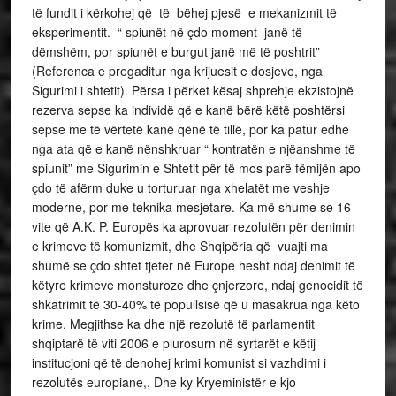
të fundit i kërkohej që të bëhej pjesë e mekanizmit të
eksperimentit. “ spiunët në çdo moment janë të
dëmshëm, por spiunët e burgut janë më të poshtrit”
(Referenca e pregaditur nga krijuesit e dosjeve, nga
Sigurimi i shtetit). Përsa i përket kësaj shprehje ekzistojnë
rezerva sepse ka individë që e kanë bërë këtë poshtërsi
sepse me të vërtetë kanë qënë të tillë, por ka patur edhe
nga ata që e kanë nënshkruar “ kontratën e njëanshme të
spiunit” me Sigurimin e Shtetit për të mos parë fëmijën apo
çdo të afërm duke u torturuar nga xhelatët me veshje
moderne, por me teknika mesjetare. Ka më shume se 16
vite që A.K. P. Europës ka aprovuar rezolutën për denimin
e krimeve të komunizmit, dhe Shqipëria që vuajti ma
shumë se çdo shtet tjeter në Europe hesht ndaj denimit të
këtyre krimeve monsturoze dhe çnjerzore, ndaj genocidit të
shkatrimit të 30-40% të popullsisë që u masakrua nga këto
krime. Megjithse ka dhe një rezolutë të parlamentit
shqiptarë të viti 2006 e plurosurn në syrtarët e këtij
institucjoni që të denohej krimi komunist si vazhdimi i
rezolutës europiane,. Dhe ky Kryeministër e kjo