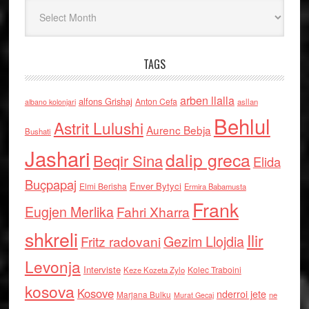
Arkiv
TAGS
arben llalla
alfons Grishaj
Anton Cefa
asllan
albano kolonjari
Behlul
Astrit Lulushi
Aurenc Bebja
Bushati
Jashari
dalip greca
Beqir Sina
Elida
Buçpapaj
Enver Bytyci
Elmi Berisha
Ermira Babamusta
Frank
Eugjen Merlika
Fahri Xharra
shkreli
Ilir
Gezim Llojdia
Fritz radovani
Levonja
Interviste
Kolec Traboini
Keze Kozeta Zylo
kosova
Kosove
nderroi jete
Marjana Bulku
ne
Murat Gecaj