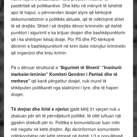
pastërtisë së politikanëve. Dhe këtu në mënyrë të fshehtë
apo të hapur, u përmenden dosjet atyre që kërkojnë
dekomunistizimin e politikës aktuale, që të ndërtojmë shtet
të së drejtës. Shteti i së drejtës dënon kriminelin që është
punëtori i sigurimit e ka krijuar dosjen dhe bashkëpunëtorin
që i ka shërbyer kësaj dosje. Por PS dhe PD kërkojnë
dënimin e bashkëpunëtorit në krim duke mbrojtur kriminelin
që organizoi dhe kreu krimin.
Pa u dënuar strukturat e
‘Sigurimit të Shtetit’ “Institutit
marksist-leninist” Komiteti Qendror i Partisë dhe të
rretheve”
që kanë përgatitur dosjet, nuk mund të
shkëputen politikanët nga stalinizmi i tyre, dhe të hapen
dosjet.
Të drejtat dhe liritë e njeriut
gjatë këtij 31 vjeçari nuk u
zbatuan për ish të përndjekurit politikë, të cilët luftuan një
gjysëm shekulli për to. Politika e komunistizuar luan rolin
më negativ në këtë drejtim. Ajo dezinformon komunitetin
ndërkombëtar për këtë shtresë që është 1/3 e popullësisë