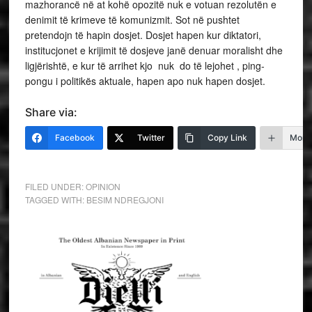
mazhorancë në at kohë opozitë nuk e votuan rezolutën e
denimit të krimeve të komunizmit. Sot në pushtet
pretendojn të hapin dosjet. Dosjet hapen kur diktatori,
institucjonet e krijimit të dosjeve janë denuar moralisht dhe
ligjërishtë, e kur të arrihet kjo nuk do të lejohet , ping-
pongu i politikës aktuale, hapen apo nuk hapen dosjet.
Share via:
Facebook
Twitter
Copy Link
More
FILED UNDER:
OPINION
TAGGED WITH:
BESIM NDREGJONI