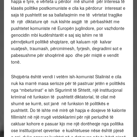
hapja e tyre, e vërteta u përdor më shumë për interesa të
klasës politike postkomuniste e cila ka përdorur interesat e
saja të pushtetit se sa ballafaqimin me të vërtetat tragjike
të një diktature që nuk kishte asgjë të përbashkët me
pushtetet komuniste në Europën juglindore, por vazhdonte
genocidin mbi kudërshtarët e saj siq ishim ne të
përndjekurit politikë shqiptare, që kaluam një kalvar
vuatjesh, traumash, përcmimesh, fyrjesh, degradimi sot e
pabesushme për shoqërinë apo dhe për miqtë e vendit
tonë.
Shqipëria është vendi i vetëm ish-komunist Stalinist e cila
nuk ka marrë masa serioze për të pastruar jetën e politikës
nga “mbeturinat” e ish Sigurimit të Shtetit, një institucjonal
kriminal në funksion të pushtetit diktatorial, të cilat më
shumë se kurrë, sot janë në funksion të politikës e
pushtetit. Do të ishte më mirë që hapja e dosjeve të kalonte
fillimisht në një rrugë vetdeklarimi për një periudhë të
caktuar kohore e pasuar kjo me një dorëheqje nga politika
ose institucjonet qeverise e kushtetuese nëse është pjesë
e saj, duke sqaruar kushtet që e detyruan për tu bërë pjesë