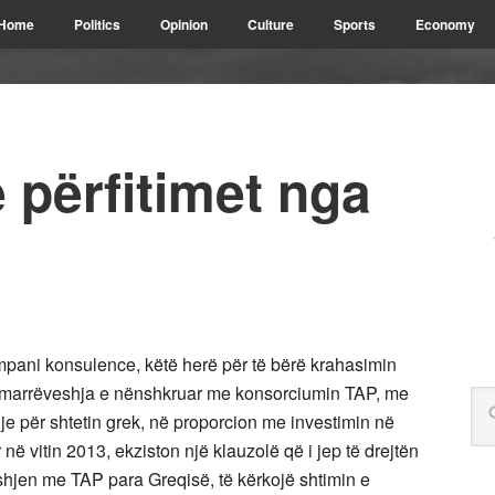
Home
Politics
Opinion
Culture
Sports
Economy
 përfitimet nga
ompani konsulence, këtë herë për të bërë krahasimin
ga marrëveshja e nënshkruar me konsorciumin TAP, me
hje për shtetin grek, në proporcion me investimin në
në vitin 2013, ekziston një klauzolë që i jep të drejtën
shjen me TAP para Greqisë, të kërkojë shtimin e