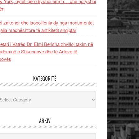
 York, qyteti që ndryshoi emrin… dhe ndryshoi
ën
i zakonor dhe isopolifonia dy nga monumentet
jalla madhështore të antikitetit shqiptar
etari i Vatrës Dr. Elmi Berisha zhvilloi takim në
deminë e Shkencave dhe të Arteve të
sovës
KATEGORITË
egoritë
ARKIV
iv