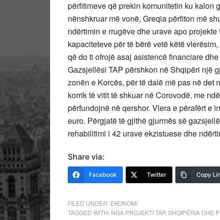
përfitimeve që prekin komunitetin ku kalon 
nënshkruar më vonë, Greqia përfiton më shum
ndërtimin e rrugëve dhe urave apo projekte 
kapaciteteve për të bërë vetë këtë vlerësim,
që do ti ofrojë asaj asistencë financiare dh
Gazsjellësi TAP përshkon në Shqipëri një gju
zonën e Korcës, për të dalë më pas në det 
korrik të vitit të shkuar në Corovodë, me ndë
përfundojnë në qershor. Vlera e përafërt e in
euro. Përgjatë të gjithë gjurmës së gazsjellë
rehabilitimi i 42 urave ekzistuese dhe ndërtim
Share via:
Facebook
Twitter
Copy Li
FILED UNDER:
EKONOMI
TAGGED WITH:
NGA PROJEKTI TAP
,
SHQIPËRIA DHE P