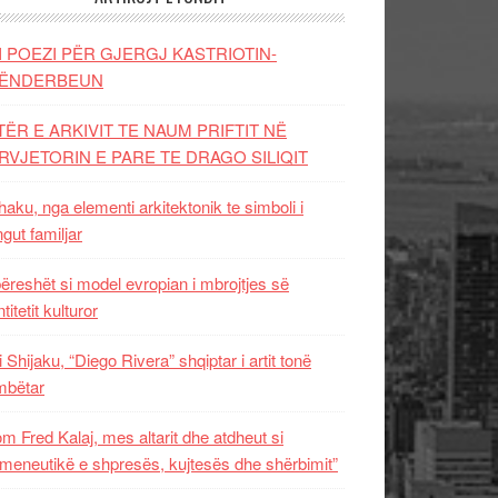
I POEZI PËR GJERGJ KASTRIOTIN-
ËNDERBEUN
TËR E ARKIVIT TE NAUM PRIFTIT NË
RVJETORIN E PARE TE DRAGO SILIQIT
aku, nga elementi arkitektonik te simboli i
ngut familjar
ëreshët si model evropian i mbrojtjes së
titetit kulturor
i Shijaku, “Diego Rivera” shqiptar i artit tonë
mbëtar
m Fred Kalaj, mes altarit dhe atdheut si
meneutikë e shpresës, kujtesës dhe shërbimit”