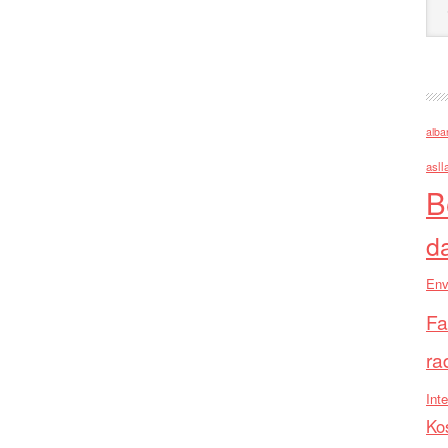
alba
asll
B
d
Env
Fa
ra
Inte
Ko