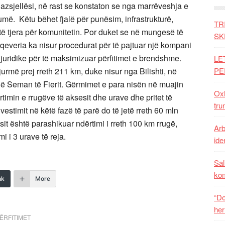
gazsjellësi, në rast se konstaton se nga marrëveshja e
ë. Këtu bëhet fjalë për punësim, infrastrukturë,
TR
të tjera për komunitetin. Por duket se në mungesë të
SK
 qeveria ka nisur procedurat për të pajtuar një kompani
e juridike për të maksimizuar përfitimet e brendshme.
LE
rmë prej rreth 211 km, duke nisur nga Bilishti, në
PE
në Seman të Fierit. Gërmimet e para nisën në muajin
Oxh
rtimin e rrugëve të aksesit dhe urave dhe pritet të
tru
vestimit në këtë fazë të parë do të jetë rreth 60 mln
sit është parashikuar ndërtimi i rreth 100 km rrugë,
Arb
i i 3 urave të reja.
iden
Sal
ko
nk
More
“Do
her
ËRFITIMET