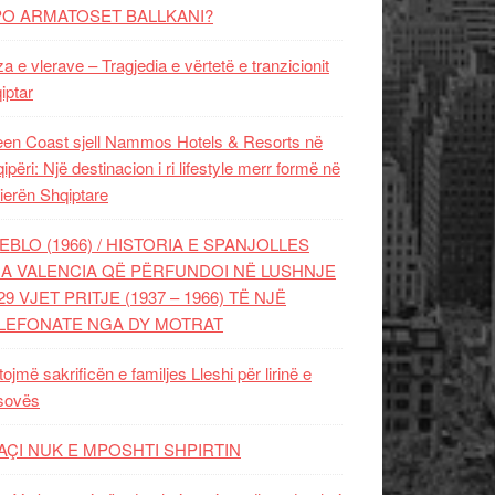
PO ARMATOSET BALLKANI?
za e vlerave – Tragjedia e vërtetë e tranzicionit
iptar
en Coast sjell Nammos Hotels & Resorts në
ipëri: Një destinacion i ri lifestyle merr formë në
ierën Shqiptare
EBLO (1966) / HISTORIA E SPANJOLLES
A VALENCIA QË PËRFUNDOI NË LUSHNJE
29 VJET PRITJE (1937 – 1966) TË NJË
LEFONATE NGA DY MOTRAT
tojmë sakrificën e familjes Lleshi për lirinë e
sovës
AÇI NUK E MPOSHTI SHPIRTIN