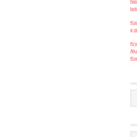
New
bot
Kod
e g
Kry
Aka
Ko
Kat
Ark