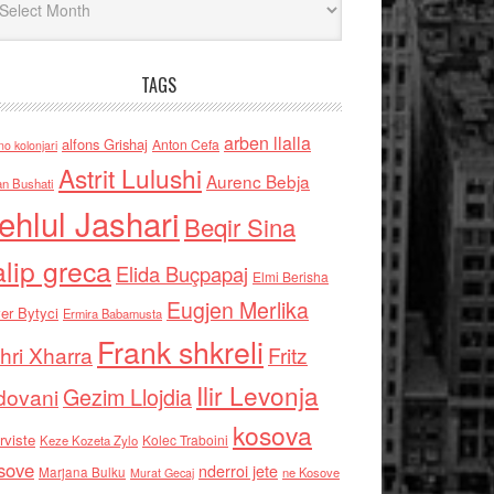
TAGS
arben llalla
alfons Grishaj
Anton Cefa
no kolonjari
Astrit Lulushi
Aurenc Bebja
an Bushati
ehlul Jashari
Beqir Sina
alip greca
Elida Buçpapaj
Elmi Berisha
Eugjen Merlika
er Bytyci
Ermira Babamusta
Frank shkreli
hri Xharra
Fritz
Ilir Levonja
Gezim Llojdia
dovani
kosova
rviste
Kolec Traboini
Keze Kozeta Zylo
sove
nderroi jete
Marjana Bulku
ne Kosove
Murat Gecaj