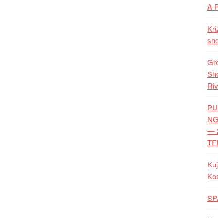
A 
Kri
shq
Gre
Shq
Riv
PU
NG
— 
TE
Kuj
Ko
SP