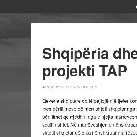
Shqipëria dhe
projekti TAP
JANUARY 26, 2016
BY
DGRECA
Qeveria shqiptare do të pajtojë një tjetër k
mes përfitimeve që merr shteti shqiptar n
përfitimet që rrjedhin nga e njëjta marrëves
secilin shtet. Në marrëveshjen e nënshkruar 
shtetit shqiptar që e ka nënshkruar marrëve