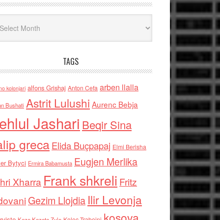
iv
TAGS
arben llalla
alfons Grishaj
Anton Cefa
no kolonjari
Astrit Lulushi
Aurenc Bebja
an Bushati
ehlul Jashari
Beqir Sina
alip greca
Elida Buçpapaj
Elmi Berisha
Eugjen Merlika
er Bytyci
Ermira Babamusta
Frank shkreli
hri Xharra
Fritz
Ilir Levonja
Gezim Llojdia
dovani
kosova
rviste
Kolec Traboini
Keze Kozeta Zylo