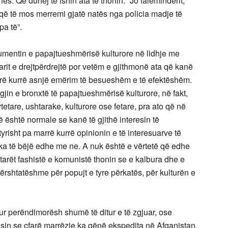
onës. Që duhej të ishin ata të thonin: “Jo faleminderit,
ë që të mos merremi gjatë natës nga policia madje të
a të”.
ntin e papajtueshmërisë kulturore në lidhje me
arit e drejtpërdrejtë por vetëm e gjithmonë ata që kanë
arrë kurrë asnjë emërim të besueshëm e të efektëshëm.
igjin e bronxtë të papajtueshmërisë kulturore, në fakt,
ytetare, ushtarake, kulturore ose fetare, pra ato që në
 është normale se kanë të gjithë interesin të
yrisht pa marrë kurrë opinionin e të interesuarve të
që ka të bëjë edhe me ne. A nuk është e vërtetë që edhe
tarët fashistë e komunistë thonin se e kalbura dhe e
ërshtatëshme për popujt e tyre përkatës, për kulturën e
 perëndimorësh shumë të ditur e të zgjuar, ose
risin se çfarë marrëzie ka qënë ekspedita në Afganistan,