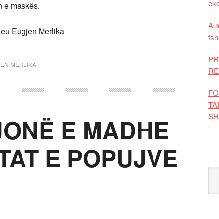
eko
n e maskës.
A n
ktheu Eugjen Merlika
fsh
PR
EN MERLIKA
RE
FO
TA
SH
 JONË E MADHE
TAT E POPUJVE
Kat