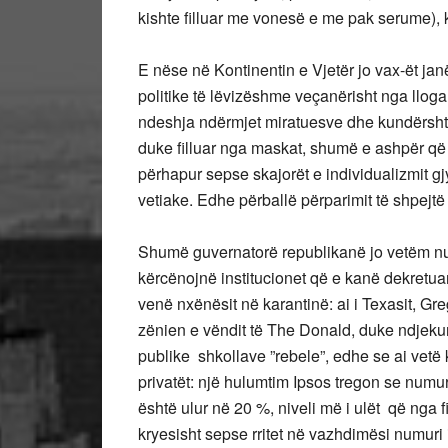
kishte filluar me vonesë e me pak serume), k
E nëse në Kontinentin e Vjetër jo vax-ët jan
politike të lëvizëshme veçanërisht nga llogar
ndeshja ndërmjet miratuesve dhe kundërshta
duke filluar nga maskat, shumë e ashpër që n
përhapur sepse skajorët e individualizmit gj
vetiake. Edhe përballë përparimit të shpejtë 
Shumë guvernatorë republikanë jo vetëm nuk
kërcënojnë institucionet që e kanë dekretuar
venë nxënësit në karantinë: ai i Texasit, Gr
zënien e vëndit të The Donald, duke ndjekur
publike shkollave ”rebele”, edhe se ai vetë 
privatët: një hulumtim Ipsos tregon se numu
është ulur në 20 %, niveli më i ulët që nga fi
kryesisht sepse rritet në vazhdimësi numuri