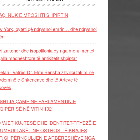
AÇI NUK E MPOSHTI SHPIRTIN
 York, qyteti që ndryshoi emrin… dhe ndryshoi
ën
i zakonor dhe isopolifonia dy nga monumentet
jalla madhështore të antikitetit shqiptar
etari i Vatrës Dr. Elmi Berisha zhvilloi takim në
deminë e Shkencave dhe të Arteve të
sovës
SHTJA ÇAME NË PARLAMENTIN E
QIPËRISË NË VITIN 1921
0 VJET KUJTESË DHE IDENTITET-TRYEZË E
UMBULLAKËT NË OSTROS TË KRAJËS
R SHPËRNGULJEN E ARBËRESHËVE NGA