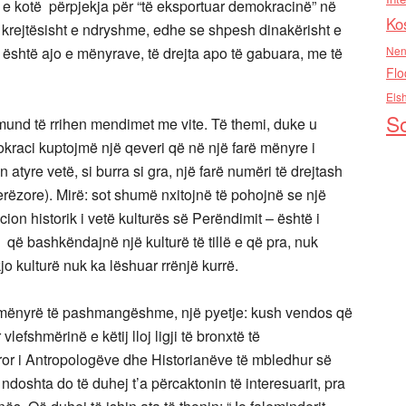
e e kotë përpjekja për “të eksportuar demokracinë” në
Ko
 krejtësisht e ndryshme, edhe se shpesh dinakërisht e
 është ajo e mënyrave, të drejta apo të gabuara, me të
Nen
Flo
Els
So
 të rrihen mendimet me vite. Të themi, duke u
mokraci kuptojmë një qeveri që në një farë mënyre i
 atyre vetë, si burra si gra, një farë numëri të drejtash
jerëzore). Mirë: sot shumë nxitojnë të pohojnë se një
ucion historik i vetë kulturës së Perëndimit – është i
që bashkëndajnë një kulturë të tillë e që pra, nuk
o kulturë nuk ka lëshuar rrënjë kurrë.
nyrë të pashmangëshme, një pyetje: kush vendos që
efshmërinë e këtij lloj ligji të bronxtë të
or i Antropologëve dhe Historianëve të mbledhur së
oshta do të duhej t’a përcaktonin të interesuarit, pra