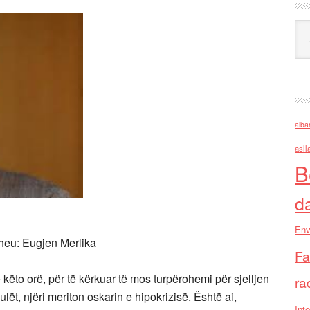
Ark
alba
asll
B
d
Env
theu: Eugjen Merlika
Fa
 këto orë, për të kërkuar të mos turpërohemi për sjelljen
ra
lët, njëri meriton oskarin e hipokrizisë. Është ai,
Inte