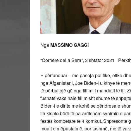
Nga
MASSIMO GAGGI
“Corriere della Sera”, 3 shtator 2021 Përk
E përfunduar – me pasoja politike, etike dh
nga Afganistani, Joe Biden-i u kthye të me
të përballojë që nga fillimi i mandatit të tij
fushatë vaksinale fillimisht shumë të shpejtë
Biden-i e dinte me kohë se qëndresa e shum
t’a kishte bërë të pa-arritshëm synimin e pa
festës kombëtare të 4 korrikut. Shpresonte gjit
muajt e mëpastajmë, por tashmë, me të vaks