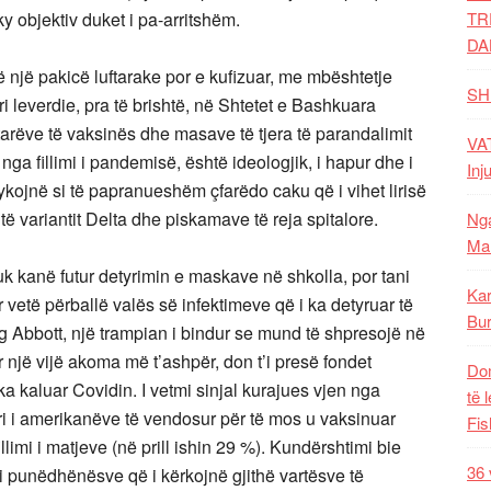
y objektiv duket i pa-arritshëm.
TR
DA
ë një pakicë luftarake por e kufizuar, me mbështetje
SH
i leverdie, pra të brishtë, në Shtetet e Bashkuara
rëve të vaksinës dhe masave të tjera të parandalimit
VAT
ga fillimi i pandemisë, është ideologjik, i hapur dhe i
Inj
ykojnë si të papranueshëm çfarëdo caku që i vihet lirisë
të variantit Delta dhe piskamave të reja spitalore.
Nga
Mal
 kanë futur detyrimin e maskave në shkolla, por tani
Kar
 vetë përballë valës së infektimeve që i ka detyruar të
Bur
eg Abbott, një trampian i bindur se mund të shpresojë në
 një vijë akoma më t’ashpër, don t’i presë fondet
Dom
ka kaluar Covidin. I vetmi sinjal kurajues vjen nga
të 
ri i amerikanëve të vendosur për të mos u vaksinuar
Fis
llimi i matjeve (në prill ishin 29 %). Kundërshtimi bie
36 
 i punëdhënësve që i kërkojnë gjithë vartësve të