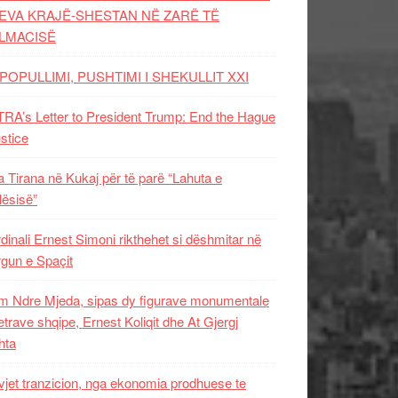
EVA KRAJË-SHESTAN NË ZARË TË
LMACISË
POPULLIMI, PUSHTIMI I SHEKULLIT XXI
RA’s Letter to President Trump: End the Hague
ustice
 Tirana në Kukaj për të parë “Lahuta e
ësisë”
dinali Ernest Simoni rikthehet si dëshmitar në
gun e Spaçit
 Ndre Mjeda, sipas dy figurave monumentale
letrave shqipe, Ernest Koliqit dhe At Gjergj
hta
vjet tranzicion, nga ekonomia prodhuese te