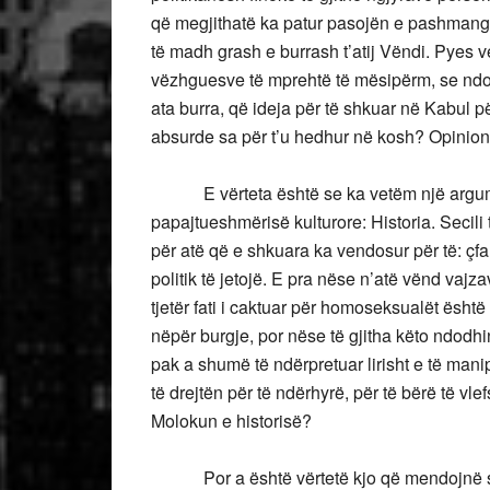
që megjithatë ka patur pasojën e pashmangësh
të madh grash e burrash t’atij Vëndi. Pyes 
vëzhguesve të mprehtë të mësipërm, se ndos
ata burra, që ideja për të shkuar në Kabul p
absurde sa për t’u hedhur në kosh? Opinion
E vërteta është se ka vetëm një argumen
papajtueshmërisë kulturore: Historia. Secili 
për atë që e shkuara ka vendosur për të: çfarë
politik të jetojë. E pra nëse n’atë vënd vajz
tjetër fati i caktuar për homoseksualët është
nëpër burgje, por nëse të gjitha këto ndodhin
pak a shumë të ndërpretuar lirisht e të man
të drejtën për të ndërhyrë, për të bërë të v
Molokun e historisë?
Por a është vërtetë kjo që mendojnë sot 