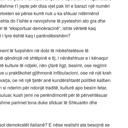
me t’i jepte për disa vjet pak liri e barazi një numëri
vetveten se përse kurrë nuk u ka shkuar ndërmënd
hta do t’ishte e nevojshme të pyeteshin ato gra dhe
ër të “eksportuar demokracinë”, ishte vërtetë kaq
i i tyre është kaq i parëndësishëm?
t të fuqishëm në dobi të mbështetësve të
të qëndrojë në shtëpinë e tij, i nënështruar e i kënaqur
 kulture të ndjeki, nën çfarë ligji, besimi, ose regjimi
ave u praktikohet gjithmonë infibulacioni, ose në një krah
 varja, oe në një tjetër anë kundërshtarët politikë kalben
 si nderim për ndonjë traditë, kulturë apo besim fetar,
ipuluar, kush jemi ne perëndimorët për të përvehtësuar
lefshme parimet tona duke sfiduar të Shkuarën dhe
demokratët italianë? E nëse realisht ata besojnë se