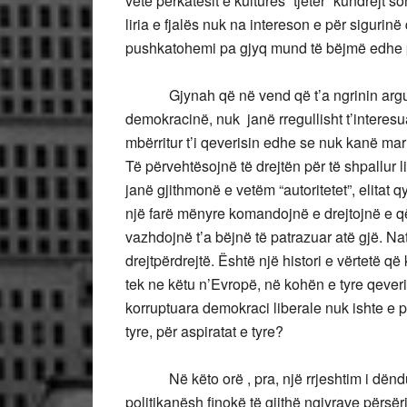
vetë përkatësit e kulturës “tjetër” kundrejt s
liria e fjalës nuk na intereson e për sigurin
pushkatohemi pa gjyq mund të bëjmë edhe p
Gjynah që në vend që t’a ngrinin argume
demokracinë, nuk janë rregullisht t’interesu
mbërritur t’i qeverisin edhe se nuk kanë m
Të përvehtësojnë të drejtën për të shpallur l
janë gjithmonë e vetëm “autoritetet”, elitat q
një farë mënyre komandojnë e drejtojnë e që
vazhdojnë t’a bëjnë të patrazuar atë gjë. Nat
drejtpërdrejtë. Është një histori e vërtetë 
tek ne këtu n’Evropë, në kohën e tyre qeveri
korruptuara demokraci liberale nuk ishte e p
tyre, për aspiratat e tyre?
Në këto orë , pra, një rrjeshtim i dëndur
politikanësh finokë të gjithë ngjyrave përsë