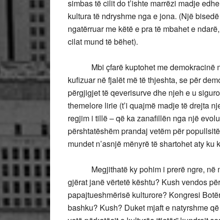
simbas të cilit do t’ishte marrëzi madje edh
kultura të ndryshme nga e jona. (Një bisedë
ngatërruar me këtë e pra të mbahet e ndarë,
cilat mund të bëhet).
Mbi çfarë kuptohet me demokracinë mund
kufizuar në fjalët më të thjeshta, se për de
përgjigjet të qeverisurve dhe njeh e u siguron
themelore lirie (t’i quajmë madje të drejta n
regjim i tillë – që ka zanafillën nga një evol
përshtatëshëm prandaj vetëm për popullsitë 
mundet n’asnjë mënyrë të shartohet aty ku kj
Megjithatë ky pohim i prerë ngre, në më
gjërat janë vërtetë kështu? Kush vendos për vl
papajtueshmërisë kulturore? Kongresi Botër
bashku? Kush? Duket mjaft e natyrshme që nd