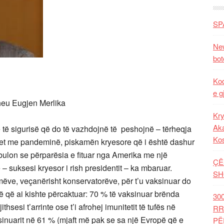
SP
New
bot
Kod
e g
theu Eugjen Merlika
Kry
Aka
e të sigurisë që do të vazhdojnë të peshojnë – tërheqja
Ko
rret me pandeminë, piskamën kryesore që i është dashur
. Zbulon se përparësia e fituar nga Amerika me një
ÇË
 – suksesi kryesor i rish presidentit – ka mbaruar.
SH
ëve, veçanërisht konservatorëve, për t’u vaksinuar do
rë që ai kishte përcaktuar: 70 % të vaksinuar brënda
30
hsesi t’arrinte ose t’i afrohej imunitetit të tufës në
RR
inuarit në 61 % (mjaft më pak se sa një Evropë që e
PË