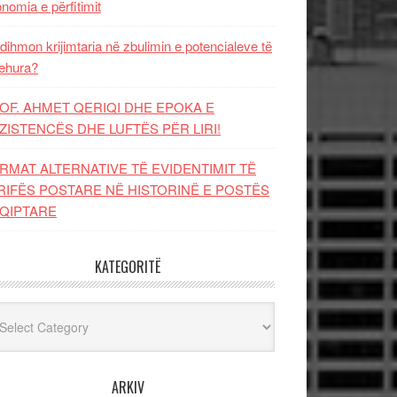
nomia e përfitimit
dihmon krijimtaria në zbulimin e potencialeve të
ehura?
OF. AHMET QERIQI DHE EPOKA E
ZISTENCЁS DHE LUFTЁS PЁR LIRI!
RMAT ALTERNATIVE TË EVIDENTIMIT TË
RIFËS POSTARE NË HISTORINË E POSTËS
QIPTARE
KATEGORITË
egoritë
ARKIV