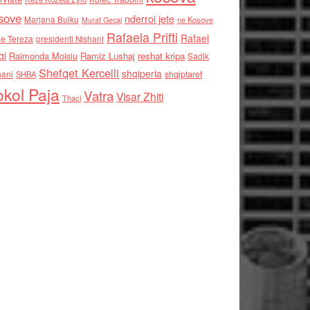
sove
nderroi jete
Marjana Bulku
ne Kosove
Murat Gecaj
Rafaela Prifti
Rafael
e Tereza
presidenti Nishani
qi
Raimonda Moisiu
Ramiz Lushaj
reshat kripa
Sadik
Shefqet Kercelli
shqiperia
hani
shqiptaret
SHBA
kol Paja
Vatra
Visar Zhiti
Thaci