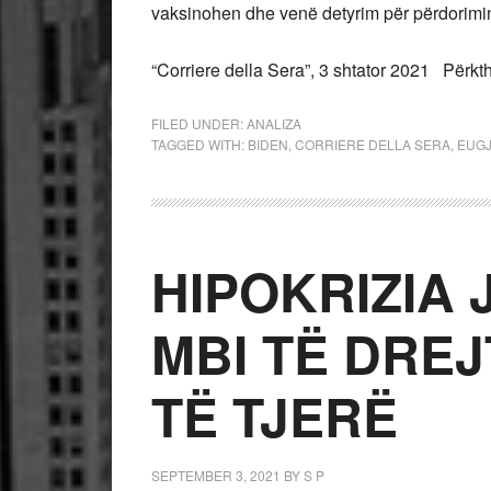
vaksinohen dhe venë detyrim për përdorimi
“Corriere della Sera”, 3 shtator 2021 Për
FILED UNDER:
ANALIZA
TAGGED WITH:
BIDEN
,
CORRIERE DELLA SERA
,
EUGJ
HIPOKRIZIA
MBI TË DREJ
TË TJERË
SEPTEMBER 3, 2021
BY
S P