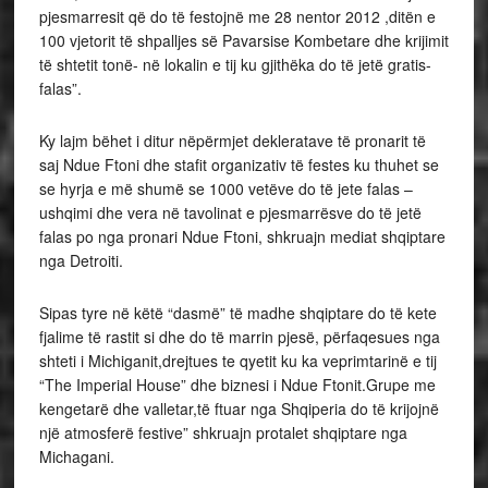
pjesmarresit që do të festojnë me 28 nentor 2012 ,ditën e
100 vjetorit të shpalljes së Pavarsise Kombetare dhe krijimit
të shtetit tonë- në lokalin e tij ku gjithëka do të jetë gratis-
falas”.
Ky lajm bëhet i ditur nëpërmjet dekleratave të pronarit të
saj Ndue Ftoni dhe stafit organizativ të festes ku thuhet se
se hyrja e më shumë se 1000 vetëve do të jete falas –
ushqimi dhe vera në tavolinat e pjesmarrësve do të jetë
falas po nga pronari Ndue Ftoni, shkruajn mediat shqiptare
nga Detroiti.
Sipas tyre në këtë “dasmë” të madhe shqiptare do të kete
fjalime të rastit si dhe do të marrin pjesë, përfaqesues nga
shteti i Michiganit,drejtues te qyetit ku ka veprimtarinë e tij
“The Imperial House” dhe biznesi i Ndue Ftonit.Grupe me
kengetarë dhe valletar,të ftuar nga Shqiperia do të krijojnë
një atmosferë festive” shkruajn protalet shqiptare nga
Michagani.