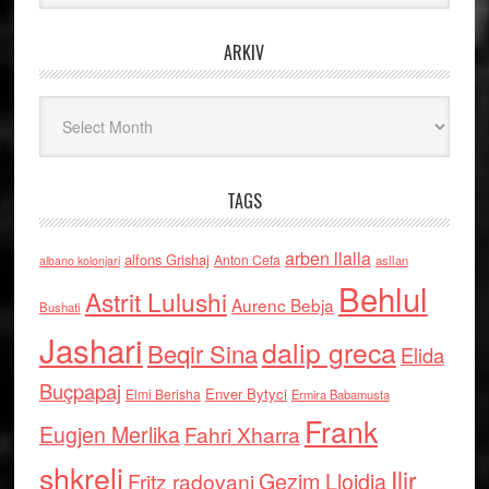
ARKIV
Arkiv
TAGS
arben llalla
alfons Grishaj
Anton Cefa
asllan
albano kolonjari
Behlul
Astrit Lulushi
Aurenc Bebja
Bushati
Jashari
dalip greca
Beqir Sina
Elida
Buçpapaj
Enver Bytyci
Elmi Berisha
Ermira Babamusta
Frank
Eugjen Merlika
Fahri Xharra
shkreli
Ilir
Gezim Llojdia
Fritz radovani