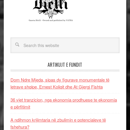
ARTIKUJT E FUNDIT
Dom Ndre Mjeda, sipas dy figurave monumentale të
letrave shqipe, Ernest Koliqit dhe At Gjergj Fishta
36 vjet tranzicion, nga ekonomia prodhuese te ekonomia
e përfitimit
A ndihmon krijimtaria në zbulimin e potencialeve të
fshehura?