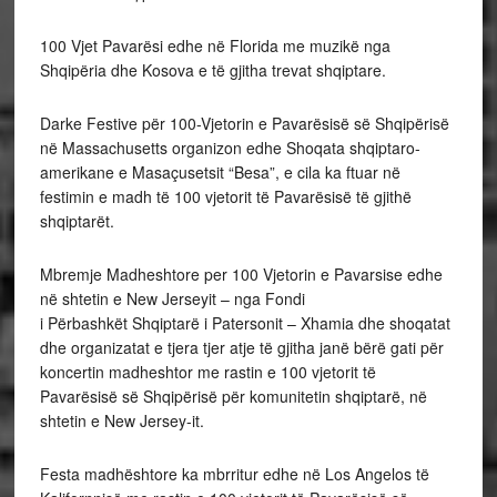
100 Vjet Pavarësi edhe në Florida me muzikë nga
Shqipëria dhe Kosova e të gjitha trevat shqiptare.
Darke Festive për 100-Vjetorin e Pavarësisë së Shqipërisë
në Massachusetts organizon edhe Shoqata shqiptaro-
amerikane e Masaçusetsit “Besa”, e cila ka ftuar në
festimin e madh të 100 vjetorit të Pavarësisë të gjithë
shqiptarët.
Mbremje Madheshtore per 100 Vjetorin e Pavarsise edhe
në shtetin e New Jerseyit – nga Fondi
i Përbashkët Shqiptarë i Patersonit – Xhamia dhe shoqatat
dhe organizatat e tjera tjer atje të gjitha janë bërë gati për
koncertin madheshtor me rastin e 100 vjetorit të
Pavarësisë së Shqipërisë për komunitetin shqiptarë, në
shtetin e New Jersey-it.
Festa madhështore ka mbrritur edhe në Los Angelos të