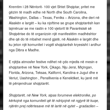
Kremtim i 28 Nëntorit- 100 vjet Shtet Shqiptar, pritet me
gëzim të madh edhe në North dhe South Carolina,
Washington, Dallas – Texas, Feniks – Arizona, dhe deri në
Alaskën e largët – ku ka njoftime se grupe shqiptarësh kan
lajmëruar se me rastin e 100 vjetorit të Pavarësisë së
Shqipërise do të organizoin një manifestëim madhështor
dhe që do të mbahet mend gjatë, në Alaskën e largët dhe
ku jeton një komunitet i vogël shqiptarësh kryesisht i ardhur
nga Dibra e Madhe.
E njëjta atmosfer festive ndihet në çdo mjedis në mesin e
shqiptarëve në New York, Çikago, Nju Jersi, Miçingan,
Florida, Arizona, Teksas, Kaliforni, Karolina e Jugut dhe e
Veriut, Uashington , Pensillvenia e Kenektiket, ku janë më
të përqendruar shqiptarët.
Shqiptarët, në New York, sipas forumeve elektronike, po
kërkojnë nga komuniteti që të ndriçojnë në ngjyrë të kuqe,
njërën prej ndërtesave më të lartë në qytet – gradacilen –