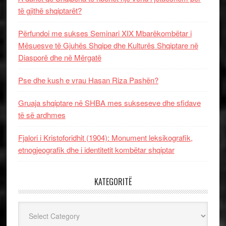
të gjithë shqiptarët?
Përfundoi me sukses Seminari XIX Mbarëkombëtar i
Mësuesve të Gjuhës Shqipe dhe Kulturës Shqiptare në
Diasporë dhe në Mërgatë
Pse dhe kush e vrau Hasan Riza Pashën?
Gruaja shqiptare në SHBA mes sukseseve dhe sfidave
të së ardhmes
Fjalori i Kristoforidhit (1904): Monument leksikografik,
etnogjeografik dhe i identitetit kombëtar shqiptar
KATEGORITË
Kategoritë