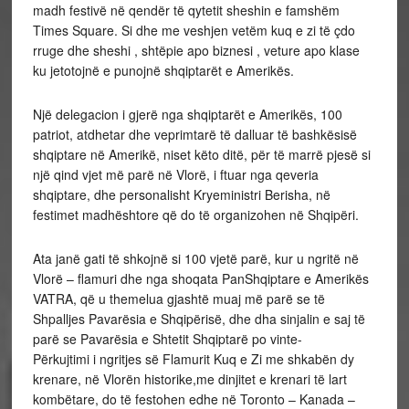
madh festivë në qendër të qytetit sheshin e famshëm
Times Square. Si dhe me veshjen vetëm kuq e zi të çdo
rruge dhe sheshi , shtëpie apo biznesi , veture apo klase
ku jetotojnë e punojnë shqiptarët e Amerikës.
Një delegacion i gjerë nga shqiptarët e Amerikës, 100
patriot, atdhetar dhe veprimtarë të dalluar të bashkësisë
shqiptare në Amerikë, niset këto ditë, për të marrë pjesë si
një qind vjet më parë në Vlorë, i ftuar nga qeveria
shqiptare, dhe personalisht Kryeministri Berisha, në
festimet madhështore që do të organizohen në Shqipëri.
Ata janë gati të shkojnë si 100 vjetë parë, kur u ngritë në
Vlorë – flamuri dhe nga shoqata PanShqiptare e Amerikës
VATRA, që u themelua gjashtë muaj më parë se të
Shpalljes Pavarësia e Shqipërisë, dhe dha sinjalin e saj të
parë se Pavarësia e Shtetit Shqiptarë po vinte-
Përkujtimi i ngritjes së Flamurit Kuq e Zi me shkabën dy
krenare, në Vlorën historike,me dinjitet e krenari të lart
kombëtare, do të festohen edhe në Toronto – Kanada –