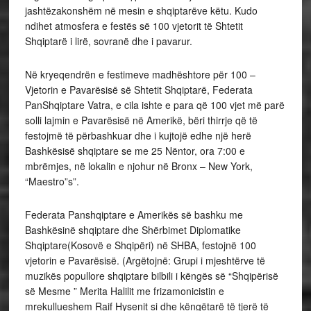
jashtëzakonshëm në mesin e shqiptarëve këtu. Kudo
ndihet atmosfera e festës së 100 vjetorit të Shtetit
Shqiptarë i lirë, sovranë dhe i pavarur.
Në kryeqendrën e festimeve madhështore për 100 –
Vjetorin e Pavarësisë së Shtetit Shqiptarë, Federata
PanShqiptare Vatra, e cila ishte e para që 100 vjet më parë
solli lajmin e Pavarësisë në Amerikë, bëri thirrje që të
festojmë të përbashkuar dhe i kujtojë edhe një herë
Bashkësisë shqiptare se me 25 Nëntor, ora 7:00 e
mbrëmjes, në lokalin e njohur në Bronx – New York,
“Maestro”s”.
Federata Panshqiptare e Amerikës së bashku me
Bashkësinë shqiptare dhe Shërbimet Diplomatike
Shqiptare(Kosovë e Shqipëri) në SHBA, festojnë 100
vjetorin e Pavarësisë. (Argëtojnë: Grupi i mjeshtërve të
muzikës popullore shqiptare bilbili i këngës së “Shqipërisë
së Mesme ” Merita Halilit me frizamonicistin e
mrekullueshem Raif Hysenit si dhe këngëtarë të tjerë të