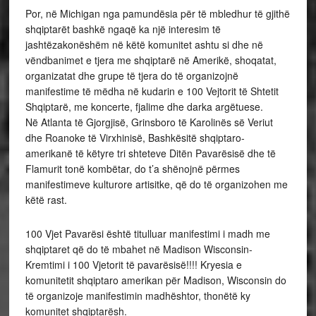
Por, në Michigan nga pamundësia për të mbledhur të gjithë
shqiptarët bashkë ngaqë ka një interesim të
jashtëzakonëshëm në këtë komunitet ashtu si dhe në
vëndbanimet e tjera me shqiptarë në Amerikë, shoqatat,
organizatat dhe grupe të tjera do të organizojnë
manifestime të mëdha në kudarin e 100 Vejtorit të Shtetit
Shqiptarë, me koncerte, fjalime dhe darka argëtuese.
Në Atlanta të Gjorgjisë, Grinsboro të Karolinës së Veriut
dhe Roanoke të Virxhinisë, Bashkësitë shqiptaro-
amerikanë të këtyre tri shteteve Ditën Pavarësisë dhe të
Flamurit tonë kombëtar, do t’a shënojnë përmes
manifestimeve kulturore artisitke, që do të organizohen me
këtë rast.
100 Vjet Pavarësi është titulluar manifestimi i madh me
shqiptaret që do të mbahet në Madison Wisconsin-
Kremtimi i 100 Vjetorit të pavarësisë!!!! Kryesia e
komunitetit shqiptaro amerikan për Madison, Wisconsin do
të organizoje manifestimin madhështor, thonëtë ky
komunitet shqiptarësh.