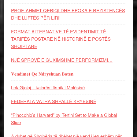
PROF. AHMET QERIQI DHE EPOKA E REZISTENCЁS
DHE LUFTЁS PЁR LIRI!
FORMAT ALTERNATIVE TË EVIDENTIMIT TË
TARIFËS POSTARE NË HISTORINË E POSTËS
SHQIPTARE
NJË SPROVË E GUXIMSHME PERFORMIZMI…
𝐕𝐞𝐧𝐝𝐢𝐦𝐞𝐭 𝐐𝐞̈ 𝐍𝐝𝐫𝐲𝐬𝐡𝐮𝐚𝐧 𝐁𝐨𝐭𝐞̈𝐧
Lek Gjolaj – kalorësi fisnik i Malësisë
FEDERATA VATRA SHPALLË KRYESINË
“Pinocchio’s Harvard” by Tertini Set to Make a Global
Slice
A duhet që Shqipëria të ribëhet një vend i jetueshëm për