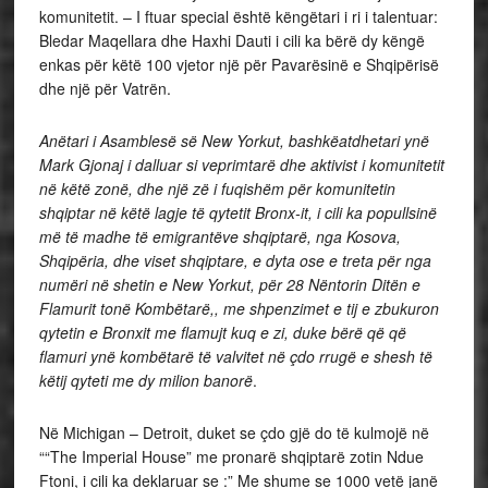
komunitetit. – I ftuar special është këngëtari i ri i talentuar:
Bledar Maqellara dhe Haxhi Dauti i cili ka bërë dy këngë
enkas për këtë 100 vjetor një për Pavarësinë e Shqipërisë
dhe një për Vatrën.
Anëtari i Asamblesë së New Yorkut, bashkëatdhetari ynë
Mark Gjonaj i dalluar si veprimtarë dhe aktivist i komunitetit
në këtë zonë, dhe një zë i fuqishëm për komunitetin
shqiptar në këtë lagje të qytetit Bronx-it, i cili ka popullsinë
më të madhe të emigrantëve shqiptarë, nga Kosova,
Shqipëria, dhe viset shqiptare, e dyta ose e treta për nga
numëri në shetin e New Yorkut, për 28 Nëntorin Ditën e
Flamurit tonë Kombëtarë,, me shpenzimet e tij e zbukuron
qytetin e Bronxit me flamujt kuq e zi, duke bërë që që
flamuri ynë kombëtarë të valvitet në çdo rrugë e shesh të
këtij qyteti me dy milion banorë
.
Në Michigan – Detroit, duket se çdo gjë do të kulmojë në
““The Imperial House” me pronarë shqiptarë zotin Ndue
Ftoni, i cili ka deklaruar se :” Me shume se 1000 vetë janë