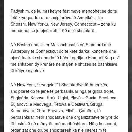
Padyshim, që kulmi i këtyre festimeve mendohet se do të
jetë kryeqendra e re shqiptarëve të Amerikës, Tre-
Shtetshi, New Yorku, New Jersey, Connecticut – zona ku
mendohet se jetojnë rreth 150 mijë shqiptarë.
Në Boston dhe Uster Massachusetts në Stamford dhe
Waterbury të Connecticut do të ketë darka, koncerte dhe
pjesë teatrale si dhe do të bëhet ngritja e Flamurit Kuq e Zi
me shkabën dy krenare në majën e shtizës së bashkisive
të këtyre qyteteve.
Në New York, “kryeqyteti” i Shqiptarëve të Amerikës,
shqiptarët do të jenë të përbashkuar nga të gjitha trojet,
Shqipëria, Kosova, Kraja Ulqini, Plavë – Gucia, Presheva,
Bujanovci e Medvegja, Tetova e Gostivari, Struga,
Kumanova e Dibra, Preveza, Filati – Çamëria, të
përbashkuar rreth shoqatave dhe organizatatve të tyre do
të festojnë në mënyrën më madhështore. Në çdo shoqat,
organizat dhe grupe shqiptarësh ka një interesim të