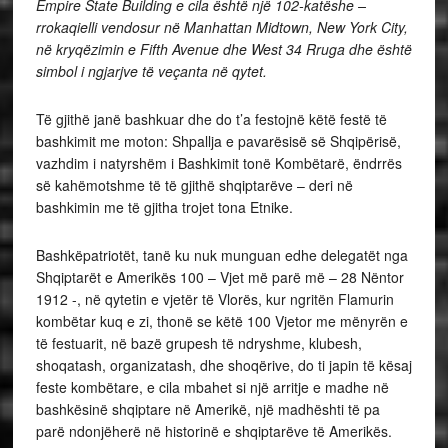
Empire State Building e cila është një 102-katëshe –
rrokaqielli vendosur në Manhattan Midtown, New York City,
në kryqëzimin e Fifth Avenue dhe West 34 Rruga dhe është
simbol i ngjarjve të veçanta në qytet.
Të gjithë janë bashkuar dhe do t’a festojnë këtë festë të
bashkimit me moton: Shpallja e pavarësisë së Shqipërisë,
vazhdim i natyrshëm i Bashkimit tonë Kombëtarë, ëndrrës
së kahëmotshme të të gjithë shqiptarëve – deri në
bashkimin me të gjitha trojet tona Etnike.
Bashkëpatriotët, tanë ku nuk munguan edhe delegatët nga
Shqiptarët e Amerikës 100 – Vjet më parë më – 28 Nëntor
1912 -, në qytetin e vjetër të Vlorës, kur ngritën Flamurin
kombëtar kuq e zi, thonë se këtë 100 Vjetor me mënyrën e
të festuarit, në bazë grupesh të ndryshme, klubesh,
shoqatash, organizatash, dhe shoqërive, do ti japin të kësaj
feste kombëtare, e cila mbahet si një arritje e madhe në
bashkësinë shqiptare në Amerikë, një madhështi të pa
parë ndonjëherë në historinë e shqiptarëve të Amerikës.