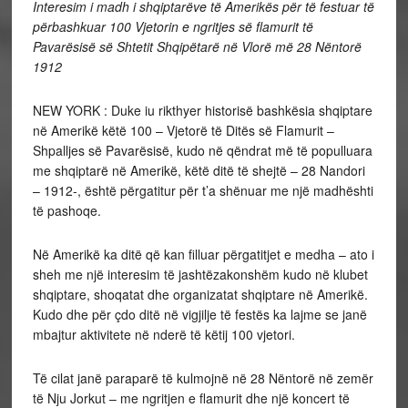
Interesim i madh i shqiptarëve të Amerikës për të festuar të
përbashkuar 100 Vjetorin e ngritjes së flamurit të
Pavarësisë së Shtetit Shqipëtarë në Vlorë më 28 Nëntorë
1912
NEW YORK : Duke iu rikthyer historisë bashkësia shqiptare
në Amerikë këtë 100 – Vjetorë të Ditës së Flamurit –
Shpalljes së Pavarësisë, kudo në qëndrat më të populluara
me shqiptarë në Amerikë, këtë ditë të shejtë – 28 Nandori
– 1912-, është përgatitur për t’a shënuar me një madhështi
të pashoqe.
Në Amerikë ka ditë që kan filluar përgatitjet e medha – ato i
sheh me një interesim të jashtëzakonshëm kudo në klubet
shqiptare, shoqatat dhe organizatat shqiptare në Amerikë.
Kudo dhe për çdo ditë në vigjilje të festës ka lajme se janë
mbajtur aktivitete në nderë të këtij 100 vjetori.
Të cilat janë paraparë të kulmojnë në 28 Nëntorë në zemër
të Nju Jorkut – me ngritjen e flamurit dhe një koncert të