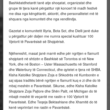
Bashkëatdhetarët tanë atje shoqatat, organizatat dhe
grupe të tjera kanë përgatitur një koncert të madh festivë
me disa nga këngëtarët, aktorët, dhe personalitetet më të
shquara nga komuniteti dhe nga vendlindja.
Gazetat e komunitetit Illyria, Bota Sot, dhe Dielli janë duke
u përgatitur për daljen me numra special kushtuar 100
Vjetorit të Pavarësisë së Shqipërisë.
Njëhereshit, masat janë marrë edhe për ngritjen e flamurit
shqiptarë në shtizën e Bashkisë së Torontos si në New
York, dhe në Boston – Uster Massachusetts në Stamford
dhe Waterbury të Connecticut, dhe qytetet e tjera në SHBA.
Kisha Katolike Shqiptare Zoja e Shkodrës në Kumbonën e
saj sipas traditës bënë ngritjen e flamurit kuq e zi dhe do të
mbaj meshën e Pavarësisë. Sikurse, edhe Kisha Katolike
Shqiptare Zoja Pajtore dhe Shën Palit, në Michigan do të
mbajë meshë të veçantë me rastin e 100 Vjetorit të
Pavarësisë. Edhe Teqeja Bektashiane dhe Xhamitë do të
kenë veprimtari me rastin e Pavarësisë.