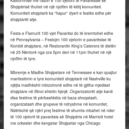
Kalifornnisë me rastin e 100 vjetorit të Pavarësisë së
Shqipërisë thuhet në një njoftim të këtij komuniteti.
Komuniteti shqiptarë ka “hapur” dyert e festës edhe për
shqiptarët atje.
Festa e Flamurit 100 vjet Pavarësi do të kremtohet edhe
në Pennsylvania – Festojm 100 vjetorin e pavarësise të
Kombit shqiptare, në Restorantin King’s Caterers të dielën
në 25 Nëntorë nga ora 5pm deri në 11pm thuhet në një
njoftim të tyre.
Mbremje e Madhe Shqipetare në Tennessee e kan quajtur
manfestimin e tyre komuniteti shqiptarë në Nashville ku
njëjta madhështi mbizotronë edhe në të gjitha mjediset
shqiptare në Illinoi shtetin fqinjë .Organizatorët atje kanë
disa festime të përbashkëta në baza shoqatash,
organizatash dhe grupeve të ndryshme në komunitet,
Ndërkohë që njëri prej festime të shumta mbahet në nder
të 100 vjetorit të pavarësis së Shqipëris në Marriott hotel
me orkester dhe kengetar Shqipetar nga Chicago