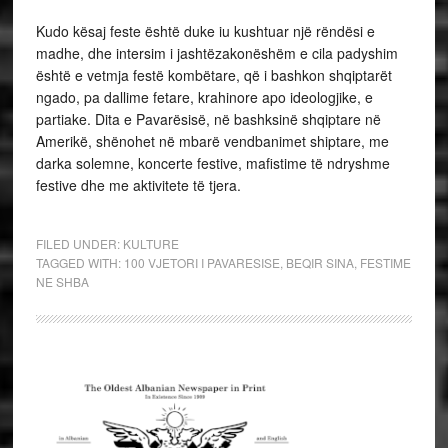
Kudo kësaj feste është duke iu kushtuar një rëndësi e
madhe, dhe intersim i jashtëzakonëshëm e cila padyshim
është e vetmja festë kombëtare, që i bashkon shqiptarët
ngado, pa dallime fetare, krahinore apo ideologjike, e
partiake. Dita e Pavarësisë, në bashksinë shqiptare në
Amerikë, shënohet në mbarë vendbanimet shiptare, me
darka solemne, koncerte festive, mafistime të ndryshme
festive dhe me aktivitete të tjera.
FILED UNDER:
KULTURE
TAGGED WITH:
100 VJETORI I PAVARESISE
,
BEQIR SINA
,
FESTIME
NE SHBA