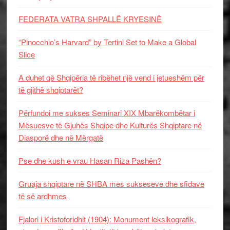
FEDERATA VATRA SHPALLË KRYESINË
“Pinocchio’s Harvard” by Tertini Set to Make a Global
Slice
A duhet që Shqipëria të ribëhet një vend i jetueshëm për
të gjithë shqiptarët?
Përfundoi me sukses Seminari XIX Mbarëkombëtar i
Mësuesve të Gjuhës Shqipe dhe Kulturës Shqiptare në
Diasporë dhe në Mërgatë
Pse dhe kush e vrau Hasan Riza Pashën?
Gruaja shqiptare në SHBA mes sukseseve dhe sfidave
të së ardhmes
Fjalori i Kristoforidhit (1904): Monument leksikografik,