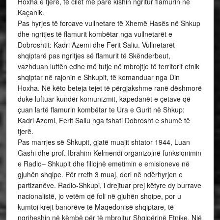
Hoxha e tjerë, të cilët më parë kishin ngritur flamurin në
Kaçanik.
Pas hyrjes të forcave vullnetare të Xhemë Hasës në Shkup
dhe ngritjes të flamurit kombëtar nga vullnetarët e
Dobroshtit: Kadri Azemi dhe Ferit Saliu. Vullnetarët
shqiptarë pas ngritjes së flamurit të Skënderbeut,
vazhduan luftën edhe më tutje në mbrojtje të territorit etnik
shqiptar në rajonin e Shkupit, të komanduar nga Din
Hoxha. Në këto beteja tejet të përgjakshme ranë dëshmorë
duke luftuar kundër komunizmit, kapedanët e çetave që
çuan lartë flamurin kombëtar te Ura e Gurit në Shkup:
Kadri Azemi, Ferit Saliu nga fshati Dobrosht e shumë të
tjerë.
Pas marrjes së Shkupit, gjatë muajit shtator 1944, Luan
Gashi dhe prof. Ibrahim Kelmendi organizojnë funksionimin
e Radio– Shkupit dhe fillojnë emetimin e emisioneve në
gjuhën shqipe. Për rreth 3 muaj, deri në ndërhyrjen e
partizanëve. Radio-Shkupi, i drejtuar prej këtyre dy burrave
nacionalistë, jo vetëm që foli në gjuhën shqipe, por u
kumtoi krejt banorëve të Maqedonisë shqiptare, të
ngriheshin në këmbë për të mbrojtur Shqipërinë Etnike. Një