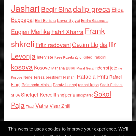
Jashari
dalip greca
Beqir Sina
Elida
Buçpapaj
Enver Bytyci
Elmi Berisha
Ermira Babamusta
Frank
Eugjen Merlika
Fahri Xharra
shkreli
Ilir
Gezim Llojdia
Fritz radovani
Levonja
Interviste
Kolec Traboini
Keze Kozeta Zylo
kosova
Kosove
nderroi jete
Marjana Bulku
ne
Murat Gecaj
Rafaela Prifti
Rafael
Nene Tereza
Kosove
presidenti Nishani
Floqi
Raimonda Moisiu
Ramiz Lushaj
reshat kripa
Sadik Elshani
Sokol
Shefqet Kercelli
shqiperia
shqiptaret
SHBA
Paja
Vatra
Visar Zhiti
Thaci
This website uses cookies to improve your experience. We'll