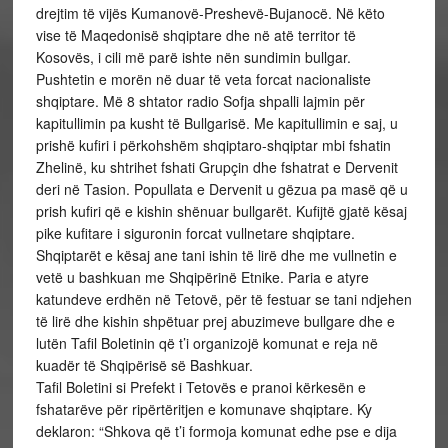
drejtim të vijës Kumanovë-Preshevë-Bujanocë. Në këto
vise të Maqedonisë shqiptare dhe në atë territor të
Kosovës, i cili më parë ishte nën sundimin bullgar.
Pushtetin e morën në duar të veta forcat nacionaliste
shqiptare. Më 8 shtator radio Sofja shpalli lajmin për
kapitullimin pa kusht të Bullgarisë. Me kapitullimin e saj, u
prishë kufiri i përkohshëm shqiptaro-shqiptar mbi fshatin
Zhelinë, ku shtrihet fshati Grupçin dhe fshatrat e Dervenit
deri në Tasion. Popullata e Dervenit u gëzua pa masë që u
prish kufiri që e kishin shënuar bullgarët. Kufijtë gjatë kësaj
pike kufitare i siguronin forcat vullnetare shqiptare.
Shqiptarët e kësaj ane tani ishin të lirë dhe me vullnetin e
vetë u bashkuan me Shqipërinë Etnike. Paria e atyre
katundeve erdhën në Tetovë, për të festuar se tani ndjehen
të lirë dhe kishin shpëtuar prej abuzimeve bullgare dhe e
lutën Tafil Boletinin që t’i organizojë komunat e reja në
kuadër të Shqipërisë së Bashkuar.
Tafil Boletini si Prefekt i Tetovës e pranoi kërkesën e
fshatarëve për ripërtëritjen e komunave shqiptare. Ky
deklaron: “Shkova që t’i formoja komunat edhe pse e dija