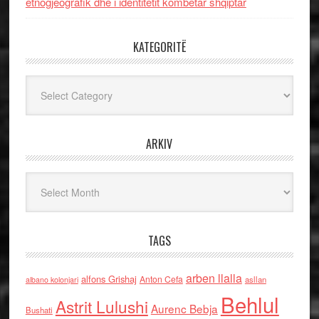
etnogjeografik dhe i identitetit kombëtar shqiptar
KATEGORITË
Kategoritë
ARKIV
Arkiv
TAGS
arben llalla
alfons Grishaj
Anton Cefa
asllan
albano kolonjari
Behlul
Astrit Lulushi
Aurenc Bebja
Bushati