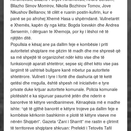
Bllazho Simov Momirov, Nikolla Bozhinov Tomov, Jove
Nikushov Bellianov, të cilët e ruanin postin-kufirin, kur e
panë se po afrohej Xhemë Hasa u shpërndanë. Vullnetarët
e Xhemës, kapën dy nga këta: Bogda Icevskin dhe Andrea
Sersemin, i dërguan te Xhemoja, por ky i lëshoi në të
njëjtën ditë.
Popullsia e kësaj ane pa dallim feje e kombësie i priti
autoritetet shqiptare me gëzim të madh dhe me shpresë që
sa më shpejtë të organizohet ndër këto vise dhe të
funksionojë aparati shtetëror, sepse siç dihet këto vise pas
largimit të ushtrisë bullgare kanë mbetur pa autoritete
shtetërore. Vullneti i tyre i fortë dhe dashuria që të ketë
qetësi dhe rregulla, është shpesh në iniciativën e tyre
private duke krijuar autoritete komunale. Policia komunale
plotësisht e ka siguruar pasurinë jetën dhe nderin e
banorëve të këtyre vendbanimeve. Kënaqësia më e madhe
ishte: “që të gjithë banorët e këtyre trojeve pa dallim feje e
kombësie kërkonin bashkimin e plotë të këtyre viseve me
nënën Shqipëri”. Gazeta “Zani i Sharrit” me rastin e çlirimit
të territoreve shqiptare shkruan: Prefekti i Tetovës Tafil