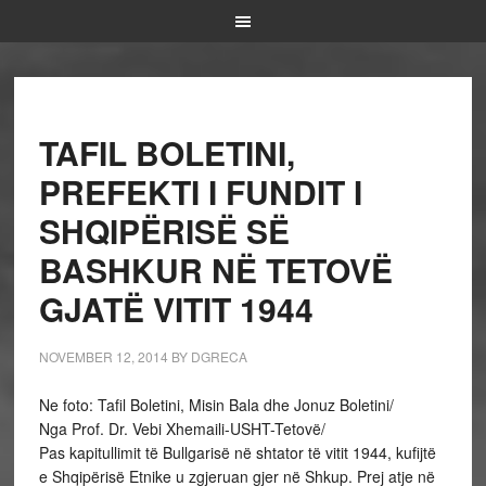
TAFIL BOLETINI,
PREFEKTI I FUNDIT I
SHQIPËRISË SË
BASHKUR NË TETOVË
GJATË VITIT 1944
NOVEMBER 12, 2014
BY
DGRECA
Ne foto: Tafil Boletini, Misin Bala dhe Jonuz Boletini/
Nga Prof. Dr. Vebi Xhemaili-USHT-Tetovë/
Pas kapitullimit të Bullgarisë në shtator të vitit 1944, kufijtë
e Shqipërisë Etnike u zgjeruan gjer në Shkup. Prej atje në