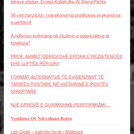
letrave shqipe, Ernest Koliqit dhe At Gjergj Fishta
36 vjet tranzicion, nga ekonomia prodhuese te ekonomia
e përfitimit
A ndihmon krijimtaria në zbulimin e potencialeve të
fshehura?
PROF. AHMET QERIQI DHE EPOKA E REZISTENCЁS
DHE LUFTЁS PЁR LIRI!
FORMAT ALTERNATIVE TË EVIDENTIMIT TË
TARIFËS POSTARE NË HISTORINË E POSTËS
SHQIPTARE
NJË SPROVË E GUXIMSHME PERFORMIZMI…
𝐕𝐞𝐧𝐝𝐢𝐦𝐞𝐭 𝐐𝐞̈ 𝐍𝐝𝐫𝐲𝐬𝐡𝐮𝐚𝐧 𝐁𝐨𝐭𝐞̈𝐧
Lek Gjolaj – kalorësi fisnik i Malësisë