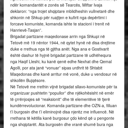
ndër komandantët e zonës së Tearcës, Miftar Ivaja
deklaron: “nga trojet shqiptare mblidheshin vullnetarë dhe
shkonin në Shkup për ruajtjen e kufirit nga depërtimi i
forcave komuniste, komanda ishte te stacioni i trenit në
Hanrievë-Tasjan”.
Brigadat partizane maqedonase arrin nga Shkupi në
Tetovë më 19 nëntor 1944, në qytet hynë në disa drejtime
duke e rrethua nga të gjitha anët. Nga ana e Gostivarit
është dashur të hyjnë brigadat partizane të udhëhequra
nga Haqif Lleshi, ku kanë qenë edhe Nexhat dhe Qemal
Agolli, por ata janë “vonuar” sipas urdhrit të Shtabit
Maqedonas dhe kanë arritur më vonë, duke u vendosur në
shkollën Bujqësore.
Në Tetovë me rrethin vijnë brigadat sllavo-komuniste për ta
organizuar pushtetin “popullor” dhe njëkohësisht në emër
të çrrënjosjes së “reaksionit” dhe të elementëve të tjerë
kundërrevolucionar. Komanda partizane dhe OZN-a, filluan
t’i burgosin dhe t’i eliminojnë disa njerëz me influencë. Në
rrethana të këtilla kanë burgosur çdo kënd që u pengonte
nga shqiptarët. Ata burgosën dhe vranë shumë bura nga