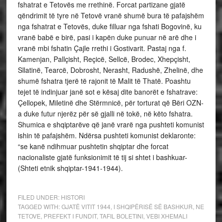
fshatrat e Tetovës me rrethinë. Forcat partizane gjatë
qëndrimit të tyre në Tetovë vranë shumë bura të pafajshëm
nga fshatrat e Tetovës, duke filluar nga fshati Bogovinë, ku
vranë babë e birë, pasi i kapën duke punuar në arë dhe i
vranë mbi fshatin Çajle rrethi i Gostivarit. Pastaj nga f.
Kamenjan, Pallçisht, Reçicë, Sellcë, Brodec, Xhepçisht,
Sllatinë, Tearcë, Dobrosht, Nerasht, Radushë, Zhelinë, dhe
shumë fshatra tjerë të rajonit të Malit të Thatë. Poashtu
tejet të indinjuar janë sot e kësaj dite banorët e fshatrave:
Çellopek, Miletinë dhe Stërmnicë, për torturat që Bëri OZN-
a duke futur njerëz për së gjalli në tokë, në këto fshatra.
Shumica e shqiptarëve që janë vrarë nga pushteti komunist
ishin të pafajshëm. Ndërsa pushteti komunist deklaronte:
“se kanë ndihmuar pushtetin shqiptar dhe forcat
nacionaliste gjatë funksionimit të tij si shtet i bashkuar-
(Shteti etnik shqiptar-1941-1944).
FILED UNDER:
HISTORI
TAGGED WITH:
GJATË VITIT 1944
,
I SHQIPËRISË SË BASHKUR
,
NE
TETOVE
,
PREFEKT I FUNDIT
,
TAFIL BOLETINI
,
VEBI XHEMALI