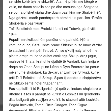
se ishte kohë tejet e shkurtë”. Ata më pritën me këngë e
valle, ne duam shkolla shqipe dhe mësues nga Shqipëria,
se po na prishet gjuha dhe duam bashkim me Shqipërinë”.
Nga gëzimi i madh pandërprerë përsëritnin parullën “Rroftë
Shqipëria e bashkuar”.
Tafil Boletininë mes-Prefekt i fundit në Tetovë, gjatë vitit
1944
Popull i mrekullueshëm punëtor dhe patriotë. Njëra
komunë quhej Saraj, ishte pranë Shkupit, buzë lumit Vardar
te stacioni i trenit për Tetovë. Ah se ç’kufij natyral, që me
plot të drejtë mund te quhet etnik nga Shkupi drejt jugut,
maleve të Thata, krahut te djathtë të Vardarit, kah lindja e
drejtë në Ohër. Shkupi në luftën e Dytë Botërore ka pasur
më shumë shqiptarë, ka deklaruar Emin bej Shkupi, kur e
priti Tafil Boletinin në Shkup. Sipas tij qendra e shqiptarëve
në Shkup është hotel “Kapanhan”.
Pas kapitullimit të Bullgarisë një çetë vullnetare shqiptare e
Xhemë Hasës u paraqit në kufirin e Leshkës ku qëndronin
disa bullgarë për ruajtjen e kufirit, te stacioni afër Leshkës:
Bogda Incevski, Tome, Risto Giorgev, Tode Gigov
Avramovski, Bllazhe Forçev Avramovski, Andro Sersem,