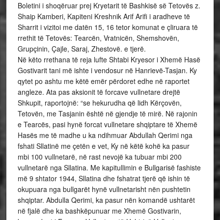
Boletini i shoqëruar prej Kryetarit të Bashkisë së Tetovës z.
Shaip Kamberi, Kapiteni Kreshnik Arif Arifi i aradheve të
Sharrit i vizitoi me datën 15, 16 tetor komunat e çliruara të
rrethit të Tetovës: Tearcën, Vratnicën, Shemshovën,
Grupçinin, Çajle, Saraj, Zhestovë. e tjerë.
Në këto rrethana të reja lufte Shtabi Kryesor i Xhemë Hasë
Gostivarit tani më ishte i vendosur në Hanrievë-Tasjan. Ky
qytet po ashtu me këtë emër përdoret edhe në raportet
angleze. Ata pas aksionit të forcave vullnetare drejtë
Shkupit, raportojnë: “se hekurudha që lidh Kërçovën,
Tetovën, me Tasjanin është në gjendje të mirë. Në rajonin
e Tearcës, pasi hynë forcat vullnetare shqiptare të Xhemë
Hasës me të madhe u ka ndihmuar Abdullah Qerimi nga
fshati Sllatinë me çetën e vet, Ky në këtë kohë ka pasur
mbi 100 vullnetarë, në rast nevojë ka tubuar mbi 200
vullnetarë nga Sllatina. Me kapitullimin e Bullgarisë fashiste
më 9 shtator 1944, Sllatina dhe fshatrat tjerë që ishin të
okupuara nga bullgarët hynë vullnetarisht nën pushtetin
shqiptar. Abdulla Qerimi, ka pasur nën komandë ushtarët
në fjalë dhe ka bashkëpunuar me Xhemë Gostivarin,