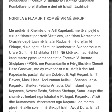
komandant i Forcave Vullnetare të Ushtrisë Vullnetare
Kombëtare, prej Sllatine e deri në fshatin Jazhincë.
NGRITJA E FLAMURIT KOMBËTAR NË SHKUP
Me urdhër të Xhemës dhe Arif Kapetanit, me të shpejtë u
çliruan fshatrat për rreth Vratnicës, kah fshati Nerasht dhe
Orashje depërtuan në fshatin Radushë, në drejtim të
Shkupit, duke ngritur flamurin kombëtar të Skënderbeut te
Ura e Gurit më 12 shtator 1944. Në këtë akt madhështor
kanë marrë pjesë komandantët e Forcave Vullnetare
Shqiptare (FVSH), me Komandantin e Përgjithshëm Xhemë
Hasë Gostivari, me dy zëvendësit e tij: Mefaili dhe Arif
Kapedanin, pastaj, Bajram Dobërdolli, Aqif Reçani, Izmit
Raveni, Musli Hasa, Abduraman Kullaku, Shaban Jahja-
Kaçaniku, Shefket Fetahu-Arnaqia, Daim Islami nga
Kopanica, Nevzat Roshi, Selman Shehapi, Sami Jakupi dhe
shumë vullnetarë nga fshatrat e Pollogut, Kaçanikut Vitisë
dhe Kumanovës. Veprimtarët nga Kaçaniku që morën
pjesë në aktin solemn të Shkupit ishin: Avdyl Dura, Ismail