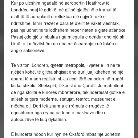
Kur po uleshim ngadalë në aeroportin Heathrow të
Londrës, ndaj të gdhirë, në gjithë gjatësinë e krahut të
djathtë të aeroplanit u reflektua një ngjyrë rozë e
ndritshme. Ishin rrezet e para të diellit të vakët vjeshtak,
pas një udhëtimi të lodhshëm nëpër natën e gjatë atlantike.
Pastaj çdo gjë u mbulua nga mjegulla e dendur dhe një shi
i imët e I mërzitshëm na dha mirëseardhjen në tokën e
anglo-saksonëve.
Të vizitoni Londrën, qytetin metropolit, i vjetër e i ri në të
njëjtën kohë, të gjitha shqisat dhe truri juaj kthehen në një
aparat të madh regjistrimi. Ju ecni tërë emocion në rrugët
ku ka shkelur Shekspiri, Dikensi dhe Çurcilli. Ju mahniteni
që nga stolitë e kurorës mbretërore, tek ndërtesat gotike e
stilesh të tjera moderne, statujat, teatrot, muzeumet e
mëdha etj. Deri tek zhurma e rrëmuja e rrugëve të
ngushtuara nga rryma pa fund e makinave dhe e
autobuzëve të kuq dykatësh.
E kundërta ndodh kur hyn në Oksford mbas një udhëtimi