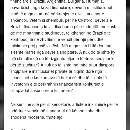
financiare si Brazili, Argjentina, Bullgaria, Rumania,
pavarësisht nga krizat financiare, qeveria e institucionet,
janë të angazhuar në përkrahjen e nivelit arsimor e
shkencor. Vetëm si shembull, për në Oksford, qeveria e
Brazilit financon çdo vit disa bursa për studentët, me kusht
që me mbarimin e studimeve, të kthehen në Brazil e të
kontribuojnë në zhvillimin e vendit për një periudhë
minimale prej pesë vjetësh. Një angazhim i tillë deri tani
s’është marrë nga qeveria shqiptare. A nuk do të ishte ky
një stimulim që do të rizgjonte etjen e të rinjve shqiptarë
për të studiuar? A nuk do të ishte më mirë sikur diaspora
shqiptare e institucionet private të hiqnin dorë nga
financimet e konkurseve të bukurisë dhe të fillonin të
investonin e të përkrahnin financiarisht konkurset e
olimpiadat shkencore e kulturore?
Ne kemi nevojë për shkencëtarë, artistë e inxhinierë për të
ndërtuar vendin në standartet që kërkon koha dhe
shoqëria moderne, thotë ajo.