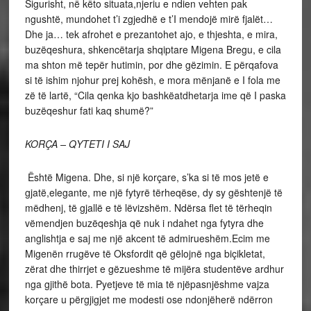
Sigurisht, në këto situata,njeriu e ndien vehten pak
ngushtë, mundohet t’i zgjedhë e t’I mendojë mirë fjalët…
Dhe ja… tek afrohet e prezantohet ajo, e thjeshta, e mira,
buzëqeshura, shkencëtarja shqiptare Migena Bregu, e cila
ma shton më tepër hutimin, por dhe gëzimin. E përqafova
si të ishim njohur prej kohësh, e mora mënjanë e I fola me
zë të lartë, “Cila qenka kjo bashkëatdhetarja ime që I paska
buzëqeshur fati kaq shumë?”
KORÇA – QYTETI I SAJ
Është Migena. Dhe, si një korçare, s’ka si të mos jetë e
gjatë,elegante, me një fytyrë tërheqëse, dy sy gështenjë të
mëdhenj, të gjallë e të lëvizshëm. Ndërsa flet të tërheqin
vëmendjen buzëqeshja që nuk i ndahet nga fytyra dhe
anglishtja e saj me një akcent të admirueshëm.Ecim me
Migenën rrugëve të Oksfordit që gëlojnë nga biçikletat,
zërat dhe thirrjet e gëzueshme të mijëra studentëve ardhur
nga gjithë bota. Pyetjeve të mia të njëpasnjëshme vajza
korçare u përgjigjet me modesti ose ndonjëherë ndërron