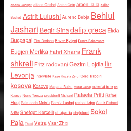
arben llalla
alfons Grishaj
Anton Cefa
asllan
albano kolonjari
Behlul
Astrit Lulushi
Aurenc Bebja
Bushati
Jashari
dalip greca
Beqir Sina
Elida
Buçpapaj
Enver Bytyci
Elmi Berisha
Ermira Babamusta
Frank
Eugjen Merlika
Fahri Xharra
shkreli
Ilir
Gezim Llojdia
Fritz radovani
Levonja
Interviste
Kolec Traboini
Keze Kozeta Zylo
kosova
Kosove
nderroi jete
Marjana Bulku
ne
Murat Gecaj
Rafaela Prifti
Rafael
Nene Tereza
Kosove
presidenti Nishani
Floqi
Raimonda Moisiu
Ramiz Lushaj
reshat kripa
Sadik Elshani
Sokol
Shefqet Kercelli
shqiperia
shqiptaret
SHBA
Paja
Vatra
Visar Zhiti
Thaci