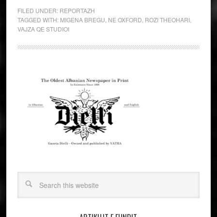
FILED UNDER:
REPORTAZH
TAGGED WITH:
MIGENA BREGU
,
NE OXFORD
,
ROZI THEOHARI
,
VAJZA QE STUDIOI