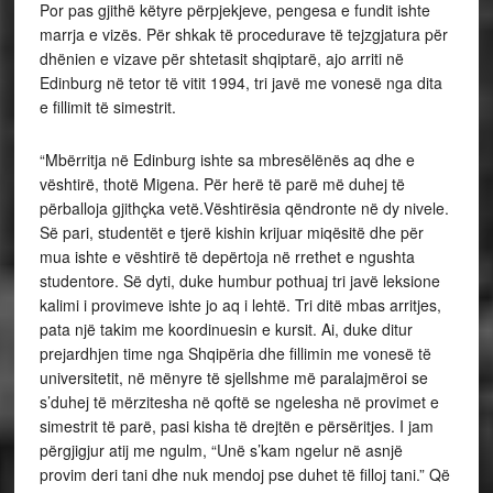
Por pas gjithë këtyre përpjekjeve, pengesa e fundit ishte
marrja e vizës. Për shkak të procedurave të tejzgjatura për
dhënien e vizave për shtetasit shqiptarë, ajo arriti në
Edinburg në tetor të vitit 1994, tri javë me vonesë nga dita
e fillimit të simestrit.
“Mbërritja në Edinburg ishte sa mbresëlënës aq dhe e
vështirë, thotë Migena. Për herë të parë më duhej të
përballoja gjithçka vetë.Vështirësia qëndronte në dy nivele.
Së pari, studentët e tjerë kishin krijuar miqësitë dhe për
mua ishte e vështirë të depërtoja në rrethet e ngushta
studentore. Së dyti, duke humbur pothuaj tri javë leksione
kalimi i provimeve ishte jo aq i lehtë. Tri ditë mbas arritjes,
pata një takim me koordinuesin e kursit. Ai, duke ditur
prejardhjen time nga Shqipëria dhe fillimin me vonesë të
universitetit, në mënyre të sjellshme më paralajmëroi se
s’duhej të mërzitesha në qoftë se ngelesha në provimet e
simestrit të parë, pasi kisha të drejtën e përsëritjes. I jam
përgjigjur atij me ngulm, “Unë s’kam ngelur në asnjë
provim deri tani dhe nuk mendoj pse duhet të filloj tani.” Që