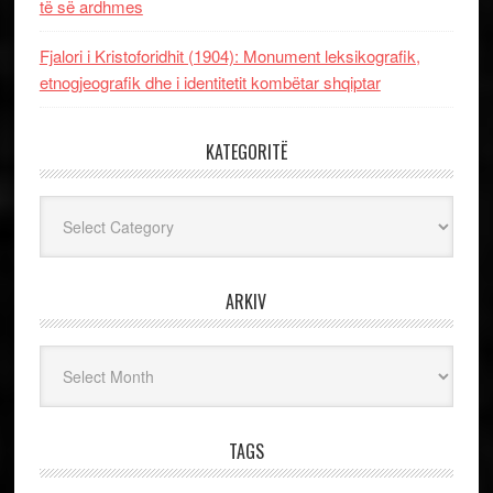
të së ardhmes
Fjalori i Kristoforidhit (1904): Monument leksikografik,
etnogjeografik dhe i identitetit kombëtar shqiptar
KATEGORITË
Kategoritë
ARKIV
Arkiv
TAGS