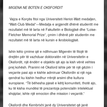
MIGENA NE BOTEN E OKSFORDIT
Vajza e Korçës fitoi nga Universiteti Heriot-Watt medaljen,
“Watt-Club Medal”—Medalja e argjendit dhënë studentit me
rezultatet më të larta në Fakultetin e Biologjisë dhe “Loise-
Fletcher Memorial Prize”, çmim i dhënë për studentin me
rezultatet më të larta në kursin e ikrobiologjisë.
Ishin këto çmime që e ndihmuan Migenën të fitojë të
drejtën për të vazhduar doktoratën në Universitetin e
Oksfordit, një ëndërr e objektiv që ajo ia kish vënë vehtes
prej kohësh. Pranimi në Oksford ishte për të një gëzim i
veçante pasi ajo e kishte admiruar Oksfordin si një nga
qendrat ku kishin hedhur rrënjë arsimi dhe kultura
europiane. “Të bëhesha pjesë e këtij komuniteti, thotë ajo,
ku të kisha mundësi të prezantoja potencialin intelektual
shqiptar, ishte një emocion dhe mission i veçantë.”
Oksfordi dhe Kembrixhi janë dy Universitetet që janë