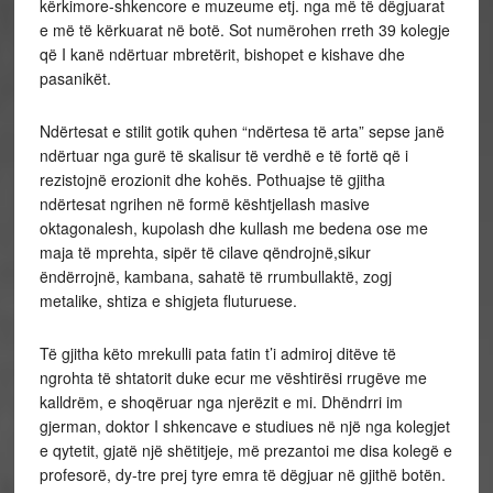
kërkimore-shkencore e muzeume etj. nga më të dëgjuarat
e më të kërkuarat në botë. Sot numërohen rreth 39 kolegje
që I kanë ndërtuar mbretërit, bishopet e kishave dhe
pasanikët.
Ndërtesat e stilit gotik quhen “ndërtesa të arta” sepse janë
ndërtuar nga gurë të skalisur të verdhë e të fortë që i
rezistojnë erozionit dhe kohës. Pothuajse të gjitha
ndërtesat ngrihen në formë kështjellash masive
oktagonalesh, kupolash dhe kullash me bedena ose me
maja të mprehta, sipër të cilave qëndrojnë,sikur
ëndërrojnë, kambana, sahatë të rrumbullaktë, zogj
metalike, shtiza e shigjeta fluturuese.
Të gjitha këto mrekulli pata fatin t’i admiroj ditëve të
ngrohta të shtatorit duke ecur me vështirësi rrugëve me
kalldrëm, e shoqëruar nga njerëzit e mi. Dhëndrri im
gjerman, doktor I shkencave e studiues në një nga kolegjet
e qytetit, gjatë një shëtitjeje, më prezantoi me disa kolegë e
profesorë, dy-tre prej tyre emra të dëgjuar në gjithë botën.