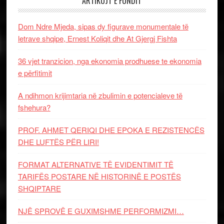
ARTIKUJT E FUNDIT
Dom Ndre Mjeda, sipas dy figurave monumentale të
letrave shqipe, Ernest Koliqit dhe At Gjergj Fishta
36 vjet tranzicion, nga ekonomia prodhuese te ekonomia
e përfitimit
A ndihmon krijimtaria në zbulimin e potencialeve të
fshehura?
PROF. AHMET QERIQI DHE EPOKA E REZISTENCЁS
DHE LUFTЁS PЁR LIRI!
FORMAT ALTERNATIVE TË EVIDENTIMIT TË
TARIFËS POSTARE NË HISTORINË E POSTËS
SHQIPTARE
NJË SPROVË E GUXIMSHME PERFORMIZMI…