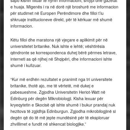
sapo kishin filluar të hynin informacioni, shtypi dhe gazetat
e huaja. Migenës i ra në dorë një broshurë me informacion
për studimet në Europen Perëndimore dhe filloi t’iu
shkruaje institucioneve direkt, për të kërkuar më shumë
informacion.
Këtu filloi dhe maratona një vjeçare e aplikimit për në
universitetet britanike. Nuk ishte e lehtë; vështirësia
qëndronte se korrespondenca duhej bërë përmes letrave,
interneti as që njihej në Shqipëri, dhe informacioni ishte
shumë i kufizuar.
“Kur më erdhën rezultatet e pranimit nga tri universitete
britanike, thotë ajo, me të vërtetë, më dukej e
pabesueshme. Zgjodha Universitetin Heriot-Watt në
Edinburg për degën Mikrobiologji. Kisha lexuar për
kryeqytetin e Skocisë që ishte shumë i bukur prandaj nuk
hezitova të zgjidhja Edinburgun. Zgjodha mikrobilogjinë si
degën që do të më jepte mundësinë për të eksploruar
zhvillimet e fundit në shkencat biologjike.”