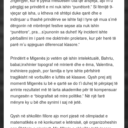
zhgënjyer, kur e pyeta mësuesen cila qe arsyeja, ajo m’u
përgjigj se prindërit e mi nuk ishin “punëtorë.” Si fëmijë 9-
vjeçar që isha, u ktheva në shtëpi duke qarë dhe e
indinjuar u thashë prindërve se ishte faji i tyre që mua s’më
dërgonin në mbrëmjet festive sepse ata nuk ishin
“punëtore”, pra…s’punonin sa duhet! Ky incident ishte
përballimi im i parë me doktrinën proletare, kur për herë të
parë m’u spjeguan diferencat klasore.”
Prindërit e Migenës jo vetëm që ishin intelektualë, Bahriu,
babai,inxhinier topograf në minierë dhe e ëma, Valentina,
inxhiniere pyjesh, por familja e tyre ishte përfshirë
tragjikisht në vorbullën e luftës së klasave. Qysh prej atij
momenti Migenës iu bë e qartë se do t’i duhej të përpiqej të
arrinte rezultatet më të larta akademike për të kompensuar
mungesën e “biografisë së mire politike.” Në një farë
mënyre ky u bë dhe synimi i saj në jetë.
Qysh në shkollën fillore ajo mori pjesë në olimpiadat e
matematikës e në konkurset e letërsisë, që organizoheshin