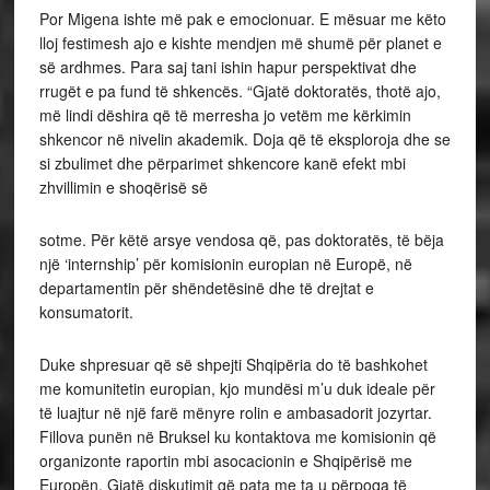
Por Migena ishte më pak e emocionuar. E mësuar me këto
lloj festimesh ajo e kishte mendjen më shumë për planet e
së ardhmes. Para saj tani ishin hapur perspektivat dhe
rrugët e pa fund të shkencës. “Gjatë doktoratës, thotë ajo,
më lindi dëshira që të merresha jo vetëm me kërkimin
shkencor në nivelin akademik. Doja që të eksploroja dhe se
si zbulimet dhe përparimet shkencore kanë efekt mbi
zhvillimin e shoqërisë së
sotme. Për këtë arsye vendosa që, pas doktoratës, të bëja
një ‘internship’ për komisionin europian në Europë, në
departamentin për shëndetësinë dhe të drejtat e
konsumatorit.
Duke shpresuar që së shpejti Shqipëria do të bashkohet
me komunitetin europian, kjo mundësi m’u duk ideale për
të luajtur në një farë mënyre rolin e ambasadorit jozyrtar.
Fillova punën në Bruksel ku kontaktova me komisionin që
organizonte raportin mbi asocacionin e Shqipërisë me
Europën. Gjatë diskutimit që pata me ta u përpoqa të