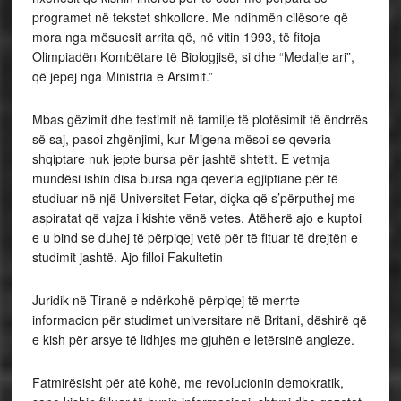
programet në tekstet shkollore. Me ndihmën cilësore që
mora nga mësuesit arrita që, në vitin 1993, të fitoja
Olimpiadën Kombëtare të Biologjisë, si dhe “Medalje ari”,
që jepej nga Ministria e Arsimit.”
Mbas gëzimit dhe festimit në familje të plotësimit të ëndrrës
së saj, pasoi zhgënjimi, kur Migena mësoi se qeveria
shqiptare nuk jepte bursa për jashtë shtetit. E vetmja
mundësi ishin disa bursa nga qeveria egjiptiane për të
studiuar në një Universitet Fetar, diçka që s’përputhej me
aspiratat që vajza i kishte vënë vetes. Atëherë ajo e kuptoi
e u bind se duhej të përpiqej vetë për të fituar të drejtën e
studimit jashtë. Ajo filloi Fakultetin
Juridik në Tiranë e ndërkohë përpiqej të merrte
informacion për studimet universitare në Britani, dëshirë që
e kish për arsye të lidhjes me gjuhën e letërsinë angleze.
Fatmirësisht për atë kohë, me revolucionin demokratik,