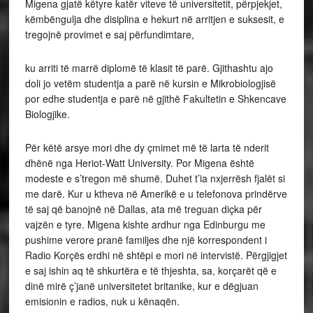
Migena gjatë këtyre katër viteve të universitetit, përpjekjet,
këmbëngulja dhe disiplina e hekurt në arritjen e suksesit, e
tregojnë provimet e saj përfundimtare,
ku arriti të marrë diplomë të klasit të parë. Gjithashtu ajo
doli jo vetëm studentja a parë në kursin e Mikrobiologjisë
por edhe studentja e parë në gjithë Fakultetin e Shkencave
Biologjike.
Për këtë arsye mori dhe dy çmimet më të larta të nderit
dhënë nga Heriot-Watt University. Por Migena është
modeste e s’tregon më shumë. Duhet t’ia nxjerrësh fjalët si
me darë. Kur u ktheva në Amerikë e u telefonova prindërve
të saj që banojnë në Dallas, ata më treguan diçka për
vajzën e tyre. Migena kishte ardhur nga Edinburgu me
pushime verore pranë familjes dhe një korrespondent i
Radio Korçës erdhi në shtëpi e mori në intervistë. Përgjigjet
e saj ishin aq të shkurtëra e të thjeshta, sa, korçarët që e
dinë mirë ç’janë universitetet britanike, kur e dëgjuan
emisionin e radios, nuk u kënaqën.