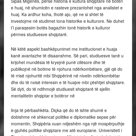
Sipas Migenës, përse historia e kultura shqiptare në botën
e huaj, në shumicën e rasteve prezantohet nga analistet e
huaj. Ka ardhur koha, thotë ajo, që ne si shtet të
investojme në studimet tona historike e kulturore. Ne duhet
t’i paraqesim botës bagazhin tonë historik e kulturor
përmes studiuesve shqiptarë.
Në këtë aspekt bashkëpunimet me institucionet e huaja
kanë avantazhe të disaanshme. Së pari, studiuesve tanë u
krijohet mundësia të kryejnë punë cilësore dhe të
publikojnë në botime të njohura ndërkombëtare, gjë që do
të rrisë njohuritë mbi Shqipërinë në nivelin ndërkombëtar
dhe do të nxisë interesin e të huajve mbi çështjet shqiptare.
Së dyti, do të ndihmojë studiuesit shqiptarë të sjellin
mentalitetin shqiptar e botëror në
linja të përbashkëta. Diçka që do të ishte shumë e
dobishme në shkencat politike e diplomatike sepse për
momentin, Shqipëria vuan ndjeshëm nga një mospërputhje
e gjuhës politike shqiptare me atë europiane. Universiteti i