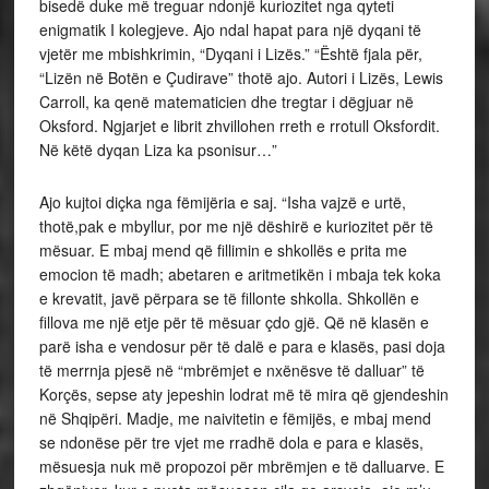
bisedë duke më treguar ndonjë kuriozitet nga qyteti
enigmatik I kolegjeve. Ajo ndal hapat para një dyqani të
vjetër me mbishkrimin, “Dyqani i Lizës.” “Është fjala për,
“Lizën në Botën e Çudirave” thotë ajo. Autori i Lizës, Lewis
Carroll, ka qenë matematicien dhe tregtar i dëgjuar në
Oksford. Ngjarjet e librit zhvillohen rreth e rrotull Oksfordit.
Në këtë dyqan Liza ka psonisur…”
Ajo kujtoi diçka nga fëmijëria e saj. “Isha vajzë e urtë,
thotë,pak e mbyllur, por me një dëshirë e kuriozitet për të
mësuar. E mbaj mend që fillimin e shkollës e prita me
emocion të madh; abetaren e aritmetikën i mbaja tek koka
e krevatit, javë përpara se të fillonte shkolla. Shkollën e
fillova me një etje për të mësuar çdo gjë. Që në klasën e
parë isha e vendosur për të dalë e para e klasës, pasi doja
të merrnja pjesë në “mbrëmjet e nxënësve të dalluar” të
Korçës, sepse aty jepeshin lodrat më të mira që gjendeshin
në Shqipëri. Madje, me naivitetin e fëmijës, e mbaj mend
se ndonëse për tre vjet me rradhë dola e para e klasës,
mësuesja nuk më propozoi për mbrëmjen e të dalluarve. E