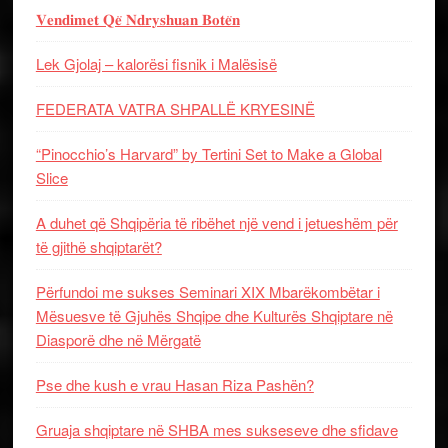
𝐕𝐞𝐧𝐝𝐢𝐦𝐞𝐭 𝐐𝐞̈ 𝐍𝐝𝐫𝐲𝐬𝐡𝐮𝐚𝐧 𝐁𝐨𝐭𝐞̈𝐧
Lek Gjolaj – kalorësi fisnik i Malësisë
FEDERATA VATRA SHPALLË KRYESINË
“Pinocchio’s Harvard” by Tertini Set to Make a Global
Slice
A duhet që Shqipëria të ribëhet një vend i jetueshëm për
të gjithë shqiptarët?
Përfundoi me sukses Seminari XIX Mbarëkombëtar i
Mësuesve të Gjuhës Shqipe dhe Kulturës Shqiptare në
Diasporë dhe në Mërgatë
Pse dhe kush e vrau Hasan Riza Pashën?
Gruaja shqiptare në SHBA mes sukseseve dhe sfidave