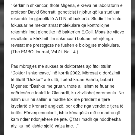
“Kërkimin shkencor, thotë Migena, e kreva në laboratorin e
profesor David Sherratt, geneticist i njohur që ka studiuar
rekombinim gjenetik të A D N në bakteria. Studimi im ishte
fokusuar në mekanizmat molekulare që kontrollojnë
rekombinimet gjenetike në bakterien E.Coli. Mbas tre viteve
rezultatet e kërkimit tim shkencor i botuam në një nga
revistat më prestigjoze në fushën e biologjisë molekulare.
(The EMBO Journal, Vol.21 No 14.)
Pas mbrojtjes me sukses të doktoratës ajo fitoi titullin
“Doktor i shkencave,” në korrik 2002. Mbresat e dorëzimit
të titullit “Doktor,” atë ditë, i përshkruan Bahriu, babai i
Migenës: “Bashkë me gruan, thotë ai, ishim të ftuar në
ndërtesën e teatrit te Oksfordit, ku zhvillohej ceremonia. Ne
ishim ulur në sallën e madhe tok me prindërit e tjerë
kryelartë e krenarë anglezë, por edhe nga vendet e tjera të
botës. Përveç emocionit, ishte kënaqësia më e madhe që
kam ndier ndonjëherë në jetë. Ç’fat i madh që ndodhesha
aty, ku më kishte sjellë vajza ime…”