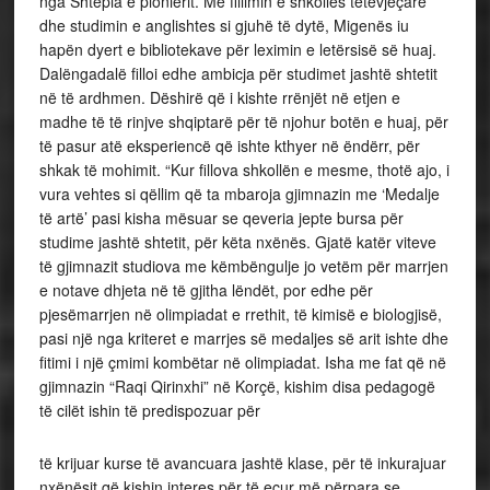
nga Shtëpia e pionierit. Me fillimin e shkollës tetëvjeçare
dhe studimin e anglishtes si gjuhë të dytë, Migenës iu
hapën dyert e bibliotekave për leximin e letërsisë së huaj.
Dalëngadalë filloi edhe ambicja për studimet jashtë shtetit
në të ardhmen. Dëshirë që i kishte rrënjët në etjen e
madhe të të rinjve shqiptarë për të njohur botën e huaj, për
të pasur atë eksperiencë që ishte kthyer në ëndërr, për
shkak të mohimit. “Kur fillova shkollën e mesme, thotë ajo, i
vura vehtes si qëllim që ta mbaroja gjimnazin me ‘Medalje
të artë’ pasi kisha mësuar se qeveria jepte bursa për
studime jashtë shtetit, për këta nxënës. Gjatë katër viteve
të gjimnazit studiova me këmbëngulje jo vetëm për marrjen
e notave dhjeta në të gjitha lëndët, por edhe për
pjesëmarrjen në olimpiadat e rrethit, të kimisë e biologjisë,
pasi një nga kriteret e marrjes së medaljes së arit ishte dhe
fitimi i një çmimi kombëtar në olimpiadat. Isha me fat që në
gjimnazin “Raqi Qirinxhi” në Korçë, kishim disa pedagogë
të cilët ishin të predispozuar për
të krijuar kurse të avancuara jashtë klase, për të inkurajuar
nxënësit që kishin interes për të ecur më përpara se