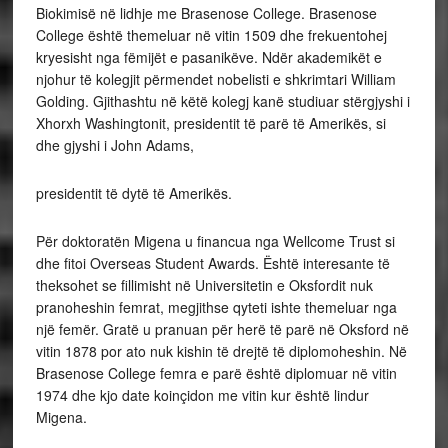
Biokimisë në lidhje me Brasenose College. Brasenose
College është themeluar në vitin 1509 dhe frekuentohej
kryesisht nga fëmijët e pasanikëve. Ndër akademikët e
njohur të kolegjit përmendet nobelisti e shkrimtari William
Golding. Gjithashtu në këtë kolegj kanë studiuar stërgjyshi i
Xhorxh Washingtonit, presidentit të parë të Amerikës, si
dhe gjyshi i John Adams,
presidentit të dytë të Amerikës.
Për doktoratën Migena u financua nga Wellcome Trust si
dhe fitoi Overseas Student Awards. Është interesante të
theksohet se fillimisht në Universitetin e Oksfordit nuk
pranoheshin femrat, megjithse qyteti ishte themeluar nga
një femër. Gratë u pranuan për herë të parë në Oksford në
vitin 1878 por ato nuk kishin të drejtë të diplomoheshin. Në
Brasenose College femra e parë është diplomuar në vitin
1974 dhe kjo date koinçidon me vitin kur është lindur
Migena.