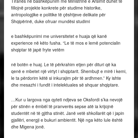
Tiranës në bashkëpunim me Ministrinë e Arsimit duhet të
fillojnë projekte konkrete për studime historike,
antropologjike e politike të çështjeve delikate për
Shqipërinë, duke ofruar mundësi studimi
e bashkëpunimi me universitetet e huaja që kanë
experience në këto fusha. “Le të mos e lemë potencialin
shqiptar të japë fryte vetëm
në botën e huaj. Le të përkrahim etjen për dituri që ka
qenë e mbetet një virtyt i shqiptarit. Shembujt e mirë i kemi,
le ta përdorim këtë si inkurajim për të ardhmen.” Ky ishte
dhe mesazhi i fundit i intelektuales së shquar shqiptare.
…Kur u largova nga qyteti ndjeva se Oksfordi s’ka nevojë
për stinën e ëmbël të pranverës sepse atë ia krijojnë
studentët në të gjitha stinët. Janë vetë shkollarët që i japin
gjallëri, energji e bukuri ambientit. Një nga këto lule është
dhe Migena jonë.