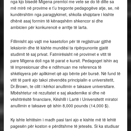
nga kjo bisedë Migena premtoi me vete se do të dilte sa
më mirë në provime e t’u tregonte pedagogëve atje, se, në
kundërshtim nga paragjykimet, shkolla shqiptare i kishte
dhënë asaj formim të kënaqshëm shkencor si dhe
ambicien për konkurencë e arritje të larta.
Fillimisht ajo vajti me kasetofon për të regjistruar gjithë
leksionin dhe të kishte mundësi ta ripërpunonte gjatë
studimit të saj privat. Fatmirësisht në provimet e vitit të
pare Migena doli nga të parat e kursit. Pedagoget ishin aq
të impresionuar dhe e ndihmuan me referenca të
shkëlqyera për aplikimet që ajo bënte për bursë. Në fund të
vitit të parë ajo takoi zëvendës principialin e universitetit,
Dr.Brown, te cilit i kërkoi anullimin e taksave universitare.
Mbështetur në rezultatet e saj akademike si dhe në
vështirësitë financiare, Këshilli i Lartë i Universitetit miratoi
anullimin e taksave që ishin 8,000 pounds (14,000 $).
Ky ishte lehtësim i madh pasi tani ajo e kishte më të lehtë
pagesën për koston e përditshme të jetesës. Si ka studiuar