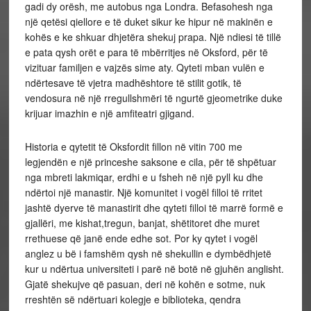
gadi dy orësh, me autobus nga Londra. Befasohesh nga
një qetësi qiellore e të duket sikur ke hipur në makinën e
kohës e ke shkuar dhjetëra shekuj prapa. Një ndiesi të tillë
e pata qysh orët e para të mbërritjes në Oksford, për të
vizituar familjen e vajzës sime aty. Qyteti mban vulën e
ndërtesave të vjetra madhështore të stilit gotik, të
vendosura në një rregullshmëri të ngurtë gjeometrike duke
krijuar imazhin e një amfiteatri gjigand.
Historia e qytetit të Oksfordit fillon në vitin 700 me
legjendën e një princeshe saksone e cila, për të shpëtuar
nga mbreti lakmiqar, erdhi e u fsheh në një pyll ku dhe
ndërtoi një manastir. Një komunitet i vogël filloi të rritet
jashtë dyerve të manastirit dhe qyteti filloi të marrë formë e
gjallëri, me kishat,tregun, banjat, shëtitoret dhe muret
rrethuese që janë ende edhe sot. Por ky qytet i vogël
anglez u bë i famshëm qysh në shekullin e dymbëdhjetë
kur u ndërtua universiteti i parë në botë në gjuhën anglisht.
Gjatë shekujve që pasuan, deri në kohën e sotme, nuk
rreshtën së ndërtuari kolegje e biblioteka, qendra