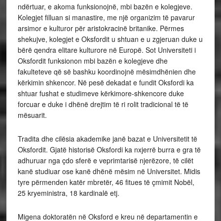
ndërtuar, e akoma funksionojnë, mbi bazën e kolegjeve.
Kolegjet filluan si manastire, me një organizim të pavarur
arsimor e kulturor për aristokracinë britanike. Përmes
shekujve, kolegjet e Oksfordit u shtuan e u zgjeruan duke u
bërë qendra elitare kulturore në Europë. Sot Universiteti i
Oksfordit funksionon mbi bazën e kolegjeve dhe
fakulteteve që së bashku koordinojnë mësimdhënien dhe
kërkimin shkencor. Në pesë dekadat e fundit Oksfordi ka
shtuar fushat e studimeve kërkimore-shkencore duke
forcuar e duke i dhënë drejtim të ri rolit tradicional të të
mësuarit.
Tradita dhe cilësia akademike janë bazat e Universitetit të
Oksfordit. Gjatë historisë Oksfordi ka nxjerrë burra e gra të
adhuruar nga çdo sferë e veprimtarisë njerëzore, të cilët
kanë studiuar ose kanë dhënë mësim në Universitet. Midis
tyre përmenden katër mbretër, 46 fitues të çmimit Nobël,
25 kryeministra, 18 kardinalë etj.
Migena doktoratën në Oksford e kreu në departamentin e