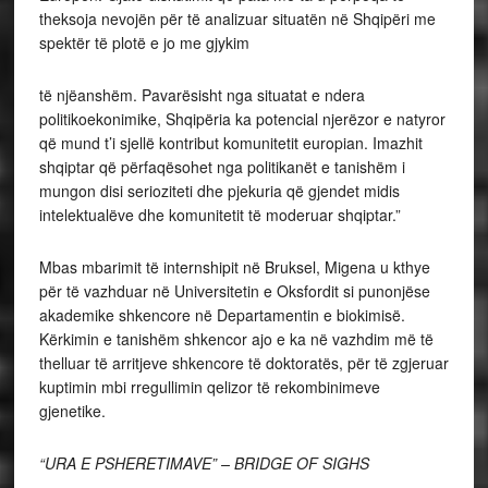
theksoja nevojën për të analizuar situatën në Shqipëri me
spektër të plotë e jo me gjykim
të njëanshëm. Pavarësisht nga situatat e ndera
politikoekonimike, Shqipëria ka potencial njerëzor e natyror
që mund t’i sjellë kontribut komunitetit europian. Imazhit
shqiptar që përfaqësohet nga politikanët e tanishëm i
mungon disi serioziteti dhe pjekuria që gjendet midis
intelektualëve dhe komunitetit të moderuar shqiptar.”
Mbas mbarimit të internshipit në Bruksel, Migena u kthye
për të vazhduar në Universitetin e Oksfordit si punonjëse
akademike shkencore në Departamentin e biokimisë.
Kërkimin e tanishëm shkencor ajo e ka në vazhdim më të
thelluar të arritjeve shkencore të doktoratës, për të zgjeruar
kuptimin mbi rregullimin qelizor të rekombinimeve
gjenetike.
“URA E PSHERETIMAVE” – BRIDGE OF SIGHS