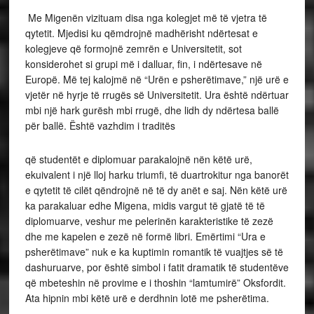
Me Migenën vizituam disa nga kolegjet më të vjetra të
qytetit. Mjedisi ku qëmdrojnë madhërisht ndërtesat e
kolegjeve që formojnë zemrën e Universitetit, sot
konsiderohet si grupi më i dalluar, fin, i ndërtesave në
Europë. Më tej kalojmë në “Urën e psherëtimave,” një urë e
vjetër në hyrje të rrugës së Universitetit. Ura është ndërtuar
mbi një hark gurësh mbi rrugë, dhe lidh dy ndërtesa ballë
për ballë. Është vazhdim i traditës
që studentët e diplomuar parakalojnë nën këtë urë,
ekuivalent i një lloj harku triumfi, të duartrokitur nga banorët
e qytetit të cilët qëndrojnë në të dy anët e saj. Nën këtë urë
ka parakaluar edhe Migena, midis vargut të gjatë të të
diplomuarve, veshur me pelerinën karakteristike të zezë
dhe me kapelen e zezë në formë libri. Emërtimi “Ura e
psherëtimave” nuk e ka kuptimin romantik të vuajtjes së të
dashuruarve, por është simbol i fatit dramatik të studentëve
që mbeteshin në provime e i thoshin “lamtumirë” Oksfordit.
Ata hipnin mbi këtë urë e derdhnin lotë me psherëtima.