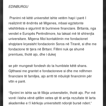
EDINBURGU
Pranimi në këtë universitet ishte vetëm hapi i parë I
realizimit të ëndrrës së Migenes, mbasi egzistonte
vështirësia e sigurimit të burimeve financiare. Britania, nga
vendet e Europës Perëndimore, ka taksat më të shtrenjta
universitare. Migena filloi kontaktimin me fondacionet
shqiptare kryesisht fondacionin Soros në Tiranë, si dhe me
fondacione të tjera në Britani. Fillimi nuk qe shumë
premtues, thotë ajo, dhe i dukej
se për mungesë fondesh do ta humbiste këtë shans.
Gjithsesi me grantet e fondacioneve si dhe me ndihmen
financiare të familjes, ajo arriti të mbulojë financimin për
vitin e parë.
“Synimi im ishte sa të filloja universitetin, thotë ajo. Por më
vonë i kisha vënë qëllim vetes që të arrija rezultate të larta
akademike e t’i kërkoja universitetit ndonjë bursë nderi.”