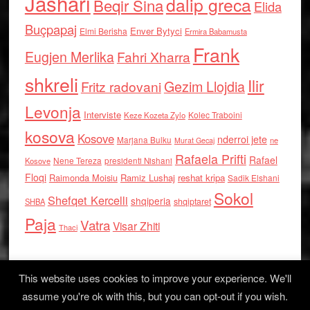
Jashari
dalip greca
Beqir Sina
Elida
Buçpapaj
Enver Bytyci
Elmi Berisha
Ermira Babamusta
Frank
Eugjen Merlika
Fahri Xharra
shkreli
Ilir
Gezim Llojdia
Fritz radovani
Levonja
Interviste
Kolec Traboini
Keze Kozeta Zylo
kosova
Kosove
nderroi jete
Marjana Bulku
ne
Murat Gecaj
Rafaela Prifti
Rafael
Nene Tereza
Kosove
presidenti Nishani
Floqi
Raimonda Moisiu
Ramiz Lushaj
reshat kripa
Sadik Elshani
Sokol
Shefqet Kercelli
shqiperia
shqiptaret
SHBA
Paja
Vatra
Visar Zhiti
Thaci
This website uses cookies to improve your experience. We'll
assume you're ok with this, but you can opt-out if you wish.