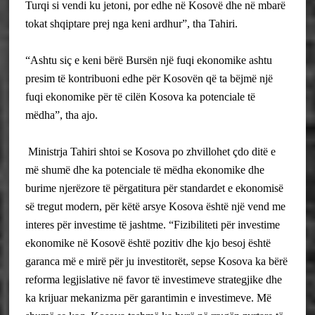
Turqi si vendi ku jetoni, por edhe në Kosovë dhe në mbarë
tokat shqiptare prej nga keni ardhur”, tha Tahiri.
“Ashtu siç e keni bërë Bursën një fuqi ekonomike ashtu
presim të kontribuoni edhe për Kosovën që ta bëjmë një
fuqi ekonomike për të cilën Kosova ka potenciale të
mëdha”, tha ajo.
Ministrja Tahiri shtoi se Kosova po zhvillohet çdo ditë e
më shumë dhe ka potenciale të mëdha ekonomike dhe
burime njerëzore të përgatitura për standardet e ekonomisë
së tregut modern, për këtë arsye Kosova është një vend me
interes për investime të jashtme. “Fizibiliteti për investime
ekonomike në Kosovë është pozitiv dhe kjo besoj është
garanca më e mirë për ju investitorët, sepse Kosova ka bërë
reforma legjislative në favor të investimeve strategjike dhe
ka krijuar mekanizma për garantimin e investimeve. Më