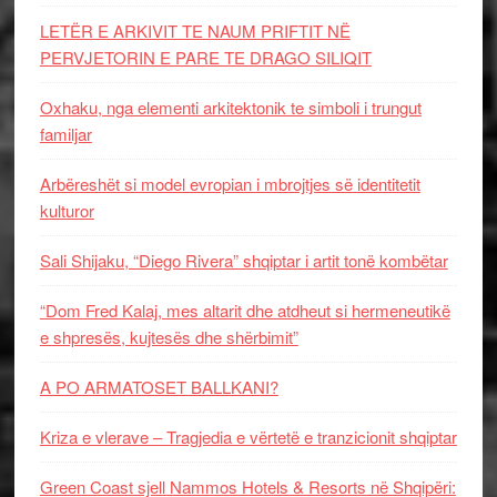
LETËR E ARKIVIT TE NAUM PRIFTIT NË
PERVJETORIN E PARE TE DRAGO SILIQIT
Oxhaku, nga elementi arkitektonik te simboli i trungut
familjar
Arbëreshët si model evropian i mbrojtjes së identitetit
kulturor
Sali Shijaku, “Diego Rivera” shqiptar i artit tonë kombëtar
“Dom Fred Kalaj, mes altarit dhe atdheut si hermeneutikë
e shpresës, kujtesës dhe shërbimit”
A PO ARMATOSET BALLKANI?
Kriza e vlerave – Tragjedia e vërtetë e tranzicionit shqiptar
Green Coast sjell Nammos Hotels & Resorts në Shqipëri: