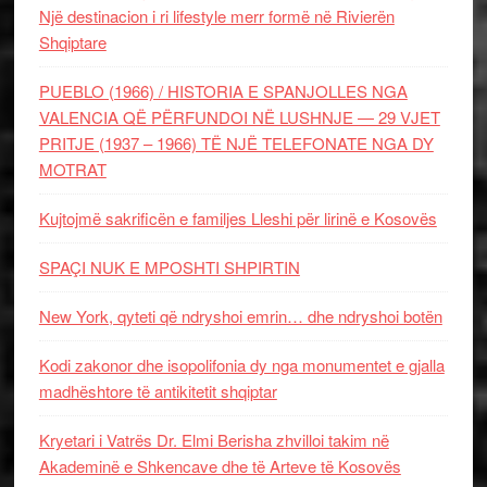
Një destinacion i ri lifestyle merr formë në Rivierën
Shqiptare
PUEBLO (1966) / HISTORIA E SPANJOLLES NGA
VALENCIA QË PËRFUNDOI NË LUSHNJE — 29 VJET
PRITJE (1937 – 1966) TË NJË TELEFONATE NGA DY
MOTRAT
Kujtojmë sakrificën e familjes Lleshi për lirinë e Kosovës
SPAÇI NUK E MPOSHTI SHPIRTIN
New York, qyteti që ndryshoi emrin… dhe ndryshoi botën
Kodi zakonor dhe isopolifonia dy nga monumentet e gjalla
madhështore të antikitetit shqiptar
Kryetari i Vatrës Dr. Elmi Berisha zhvilloi takim në
Akademinë e Shkencave dhe të Arteve të Kosovës