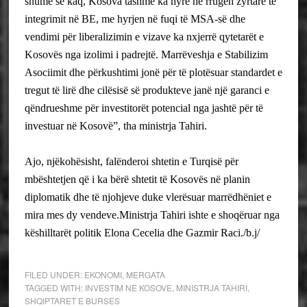
shumë se kaq, Kosova tashmë ka hyrë në rrugën zyrtare të
integrimit në BE, me hyrjen në fuqi të MSA-së dhe
vendimi për liberalizimin e vizave ka nxjerrë qytetarët e
Kosovës nga izolimi i padrejtë. Marrëveshja e Stabilizim
Asociimit dhe përkushtimi jonë për të plotësuar standardet e
tregut të lirë dhe cilësisë së produkteve janë një garanci e
qëndrueshme për investitorët potencial nga jashtë për të
investuar në Kosovë”, tha ministrja Tahiri.
Ajo, njëkohësisht, falënderoi shtetin e Turqisë për
mbështetjen që i ka bërë shtetit të Kosovës në planin
diplomatik dhe të njohjeve duke vlerësuar marrëdhëniet e
mira mes dy vendeve.
Ministrja Tahiri ishte e shoqëruar nga
këshilltarët politik Elona Cecelia dhe Gazmir Raci./b.j/
FILED UNDER:
EKONOMI
,
MERGATA
TAGGED WITH:
INVESTIM NE KOSOVE
,
MINISTRJA TAHIRI
,
SHQIPTARET E BURSES