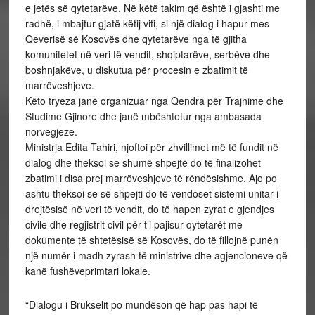
e jetës së qytetarëve. Në këtë takim që është i gjashti me
radhë, i mbajtur gjatë këtij viti, si një dialog i hapur mes
Qeverisë së Kosovës dhe qytetarëve nga të gjitha
komunitetet në veri të vendit, shqiptarëve, serbëve dhe
boshnjakëve, u diskutua për procesin e zbatimit të
marrëveshjeve.
Këto tryeza janë organizuar nga Qendra për Trajnime dhe
Studime Gjinore dhe janë mbështetur nga ambasada
norvegjeze.
Ministrja Edita Tahiri, njoftoi për zhvillimet më të fundit në
dialog dhe theksoi se shumë shpejtë do të finalizohet
zbatimi i disa prej marrëveshjeve të rëndësishme. Ajo po
ashtu theksoi se së shpejti do të vendoset sistemi unitar i
drejtësisë në veri të vendit, do të hapen zyrat e gjendjes
civile dhe regjistrit civil për t’i pajisur qytetarët me
dokumente të shtetësisë së Kosovës, do të fillojnë punën
një numër i madh zyrash të ministrive dhe agjencioneve që
kanë fushëveprimtari lokale.
“Dialogu i Brukselit po mundëson që hap pas hapi të