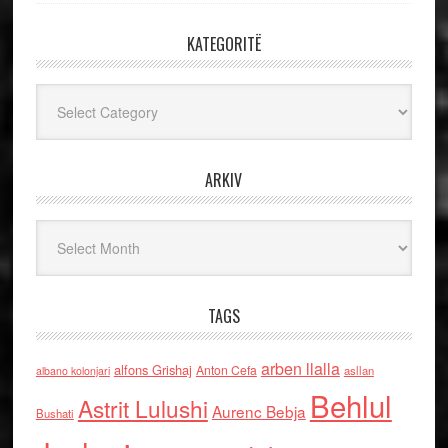
KATEGORITË
Kategoritë
ARKIV
Arkiv
TAGS
arben llalla
alfons Grishaj
Anton Cefa
asllan
albano kolonjari
Behlul
Astrit Lulushi
Aurenc Bebja
Bushati