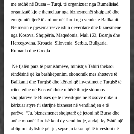
me radhë në Bursa – Turqi, të organizuar nga Rumelisiad,
organizatë kjo e themeluar nga biznesmenët shqiptarë dhe
emigrantët tjerë të ardhur në Turqi nga vendet e Ballkanit.
Në mesin e pjesëmarrësve ishin qeveritarë dhe biznesmenë
nga Kosova, Shqipëria, Maqedonia, Mali i Zi, Bosnja dhe
Hercegovina, Kroacia, Sllovenia, Serbia, Bullgaria,
Rumania dhe Greqia.
Në fjalën para të pranishmëve, ministrja Tahiri theksoi
rëndësinë që ka bashkëpunimi ekonomik mes shteteve të
Ballkanit dhe Turqisë dhe kërkoi që investimet e Turqisë të
rriten edhe në Kosovë duke u bërë thirrje sidomos
shqiptarëve të Bursës që të investojnë në Kosovë duke u
kërkuar atyre t’i shtrijnë bizneset në vendlindjen e të
parëve. “Ju, biznesmenët shqiptarë që jetoni në Bursa dhe
anë e mbanë Turqisë keni dy vendlindje, andaj, ky është një
obligim i dyfishtë për ju, sepse ju takon që të investoni në