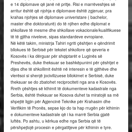
e 14 diplomave që janë në pritje. Risi e marrëveshjes së
arritur është që njohja e diplomave është zgjeruar, pra
krahas njohjes së diplomave univeristare ( bachelor,
master dhe doktoraturë) do të njihen edhe diplomat e
shkollave të mesme dhe shkollave vokacionale/kualifikuese
të të gjitha niveleve, sipas standardeve evropiane.
Në këtë takim, ministrja Tahiri ngriti çështjen e qëndrimit
bllokues të Serbisë për tekstet shkollore që qeveria e
Kosovës i ka dërguar për shqiptarët e Luginës së
Preshevës, duke theksuar se bashkëpunimi për çështjet e
dijes dhe të shkollimit është në interesin e të gjithëve dhe
vlerësoi si shenjë jocivilizuese bllokimet e Serbisë, duke
theksuar se do zbatohet reciprociteti nga ana e Kosovës.
Rreth çështjes së kthimit të dokumenteve kadastrale nga
Serbia, është theksuar se Kosova duhet ta miratojë sa më
shpejtë ligjin për Agjencinë Teknike për Krahasim dhe
Verifikim të Pronës, sepse kjo do ta hap rrugën për kthimin
e dokumenteve kadastrale që i ka marrë Serbia gjatë
luftës. Po ashtu, u kërkua edhe nga Serbia që të
përshpejtojë procesin e përgatitjeve për kthimin e tyre.