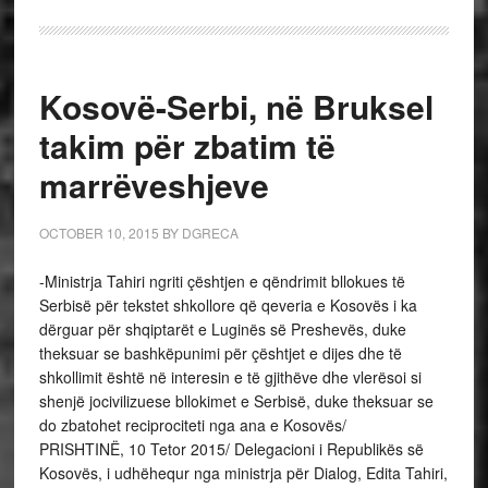
Kosovë-Serbi, në Bruksel
takim për zbatim të
marrëveshjeve
OCTOBER 10, 2015
BY
DGRECA
-Ministrja Tahiri ngriti çështjen e qëndrimit bllokues të
Serbisë për tekstet shkollore që qeveria e Kosovës i ka
dërguar për shqiptarët e Luginës së Preshevës, duke
theksuar se bashkëpunimi për çështjet e dijes dhe të
shkollimit është në interesin e të gjithëve dhe vlerësoi si
shenjë jocivilizuese bllokimet e Serbisë, duke theksuar se
do zbatohet reciprociteti nga ana e Kosovës/
PRISHTINË, 10 Tetor 2015/ Delegacioni i Republikës së
Kosovës, i udhëhequr nga ministrja për Dialog, Edita Tahiri,