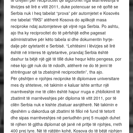
të drejtën për reciprocitet që sigurohet nga Marrëveshja e
lëvizjes së lirë e vitit 2011, duke potencuar se në qoftë se
Serbia nuk i heq tabelat “prova” për automjetet e Kosovës
me tabelat “RKS” atëherë Kosova do aplikojë masa
reciproke ndaj automjeteve që vijnë nga Serbia. Po ashtu,
ajo tha ky reciprocitet do të përfshijë edhe pagesat
administrative për këto tabela si dhe dokumentin hyrje-
dalje për qytetarët e Serbisë. “Lehtësimi i lëvizjes së lirë
është në interes të qytetarëve, prandaj Serbia është
dashur ta bëjë një gjë të tillë duke hequr këto pengesa, por
nëse kjo gjë nuk do të ndodh, atëherë ne do të jemi të
shtrënguar që ta zbatojmë reciprocitetin”, tha ajo.
Për çështjen e njohjes reciproke të diplomave universitare
mes dy shteteve, në takimin e kaluar ishte arritur një
marrëveshje me të cilën është hapur rruga e zhbllokimit të
zbatimit të marrëveshjes për diploma të vitit 2011, por të
cilën Serbia nuk e kishte zbatuar asnjëherë. Në takimin e
djeshëm u dakordua që zbatimi të filloi në fund të tetorit
dhe sipas marrëveshjes në periudhën prej 5 muajsh duhet
të njihen të gjitha diplomat që janë në pritje të njohjes, rreth
400 prej tyre. Në të njëjtën kohë, Kosova do të bëjë njohjen