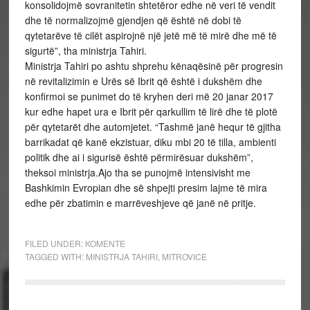
konsolidojmë sovranitetin shtetëror edhe në veri të vendit
dhe të normalizojmë gjendjen që është në dobi të
qytetarëve të cilët aspirojnë një jetë më të mirë dhe më të
sigurtë”, tha ministrja Tahiri.
Ministrja Tahiri po ashtu shprehu kënaqësinë për progresin
në revitalizimin e Urës së Ibrit që është i dukshëm dhe
konfirmoi se punimet do të kryhen deri më 20 janar 2017
kur edhe hapet ura e Ibrit për qarkullim të lirë dhe të plotë
për qytetarët dhe automjetet. “Tashmë janë hequr të gjitha
barrikadat që kanë ekzistuar, diku mbi 20 të tilla, ambienti
politik dhe ai i sigurisë është përmirësuar dukshëm”,
theksoi ministrja.Ajo tha se punojmë intensivisht me
Bashkimin Evropian dhe së shpejti presim lajme të mira
edhe për zbatimin e marrëveshjeve që janë në pritje.
FILED UNDER:
KOMENTE
TAGGED WITH:
MINISTRJA TAHIRI
,
MITROVICE