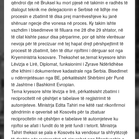
qëndroi dje në Bruksel ku mori pjesë në takimin e radhës të
dialogut teknik me delegacionin e Serbisë në lidhje me
procesin e zbatimit të disa prej marrëveshjeve ku janë
shënuar ngecje dhe vonesa në proces. Ky takim ishte
vazhdim i bisedimeve të filluara me 28 dhe 29 shtator, në
të cilat kishte pasur disa përparime, por që ishte vlerësuar
nevoja për të precizuar më tej hapat drejt përshpejtimit të
procesit të zbatimit, bën të ditur njoftimi i dërguar sot nga
Kryeministria kosovare. Theksohet se,temat kryesore ishin
Lëvizja e Lirë, Diplomat, funksionimi i Zyrave Ndërlidhëse
dhe kthimi i dokumenteve kadastrale nga Serbia. Bisedimet
u ndërmjetësuan nga BE, përkatësisht Shërbimi për Punë
të Jashtme i Bashkimit Evropian.
Tema kryesore ishte lëvizja e lirë, përkatësisht zbatimi i
reciprocitetit në çështjet e tabelave të regjistrimit të
automjeteve. Ministrja Edita Tahiri me këtë rast rikonfirmoi
qëndrimin e qeverisë së Kosovës për ta zbatuar
reciprocitetin në çështjen e tabelave të automjeteve ku
njoftoi se afati i fundit do të jetë fundi i tetorit. Ministrja
Tahiri theksoi se pala e Kosovës ka vendosur ta shfrytëzojë