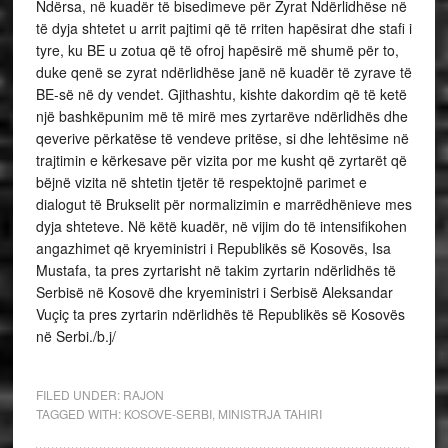
Ndërsa, në kuadër të bisedimeve për Zyrat Ndërlidhëse në
të dyja shtetet u arrit pajtimi që të rriten hapësirat dhe stafi i
tyre, ku BE u zotua që të ofroj hapësirë më shumë për to,
duke qenë se zyrat ndërlidhëse janë në kuadër të zyrave të
BE-së në dy vendet. Gjithashtu, kishte dakordim që të ketë
një bashkëpunim më të mirë mes zyrtarëve ndërlidhës dhe
qeverive përkatëse të vendeve pritëse, si dhe lehtësime në
trajtimin e kërkesave për vizita por me kusht që zyrtarët që
bëjnë vizita në shtetin tjetër të respektojnë parimet e
dialogut të Brukselit për normalizimin e marrëdhënieve mes
dyja shteteve. Në këtë kuadër, në vijim do të intensifikohen
angazhimet që kryeministri i Republikës së Kosovës, Isa
Mustafa, ta pres zyrtarisht në takim zyrtarin ndërlidhës të
Serbisë në Kosovë dhe kryeministri i Serbisë Aleksandar
Vuçiç ta pres zyrtarin ndërlidhës të Republikës së Kosovës
në Serbi./b.j/
FILED UNDER:
RAJON
TAGGED WITH:
KOSOVE-SERBI
,
MINISTRJA TAHIRI