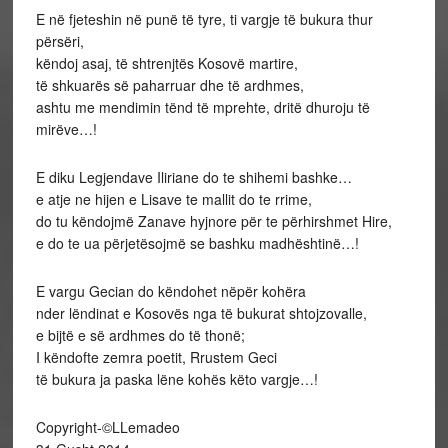
E në fjeteshin në punë të tyre, ti vargje të bukura thur
përsëri,
këndoj asaj, të shtrenjtës Kosovë martire,
të shkuarës së paharruar dhe të ardhmes,
ashtu me mendimin tënd të mprehte, dritë dhuroju të
mirëve…!
E diku Legjendave Iliriane do te shihemi bashke…
e atje ne hijen e Lisave te mallit do te rrime,
do tu këndojmë Zanave hyjnore për te përhirshmet Hire,
e do te ua përjetësojmë se bashku madhështinë…!
E vargu Gecian do këndohet nëpër kohëra
nder lëndinat e Kosovës nga të bukurat shtojzovalle,
e bijtë e së ardhmes do të thonë;
I këndofte zemra poetit, Rrustem Geci
të bukura ja paska lëne kohës këto vargje…!
Copyright-©LLemadeo