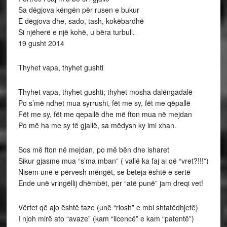
Sa dëgjova këngën për rusen e bukur
E dëgjova dhe, sado, tash, kokëbardhë
Si njëherë e një kohë, u bëra turbull.
19 gusht 2014
Thyhet vapa, thyhet gushti
Thyhet vapa, thyhet gushti; thyhet mosha dalëngadalë
Po s’më ndhet mua syrrushi, fët me sy, fët me qëpallë
Fët me sy, fët me qepallë dhe më fton mua në mejdan
Po më ha me sy të gjallë, sa mëdysh ky imi xhan.
Sos më fton në mejdan, po më bën dhe isharet
Sikur gjasme mua “s’ma mban” ( vallë ka faj ai që “vret?!!!”)
Nisem unë e përvesh mëngët, se beteja është e sertë
Ende unë vringëllij dhëmbët, për “atë punë” jam dreqi vet!
Vërtet që ajo është taze (unë “riosh” e mbi shtatëdhjetë)
I njoh mirë ato “avaze” (kam “licencë” e kam “patentë”)