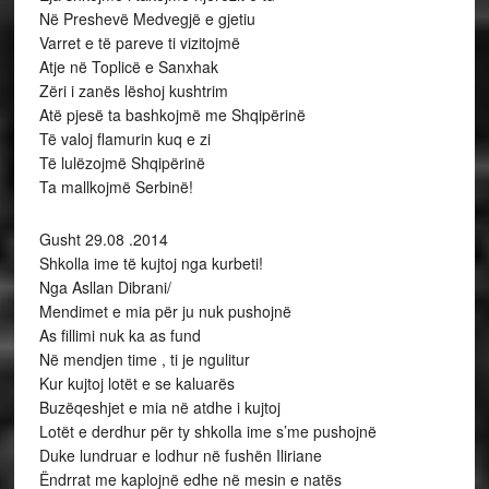
Në Preshevë Medvegjë e gjetiu
Varret e të pareve ti vizitojmë
Atje në Toplicë e Sanxhak
Zëri i zanës lëshoj kushtrim
Atë pjesë ta bashkojmë me Shqipërinë
Të valoj flamurin kuq e zi
Të lulëzojmë Shqipërinë
Ta mallkojmë Serbinë!
Gusht 29.08 .2014
Shkolla ime të kujtoj nga kurbeti!
Nga Asllan Dibrani/
Mendimet e mia për ju nuk pushojnë
As fillimi nuk ka as fund
Në mendjen time , ti je ngulitur
Kur kujtoj lotët e se kaluarës
Buzëqeshjet e mia në atdhe i kujtoj
Lotët e derdhur për ty shkolla ime s’me pushojnë
Duke lundruar e lodhur në fushën Iliriane
Ëndrrat me kaplojnë edhe në mesin e natës