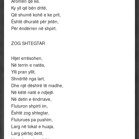
Aromën që ke.
Ky yll që bën dritë,
Që shumë kohë e ke prit,
Është dhuratë për jetën,
Për ëndërren në shpirt.
ZOG SHTEGTAR
Hijet errësohen,
Në terrin e natës,
Ylli pran yllit,
Shndritë nga lart,
Dhe një dëshirë të madhe,
Në këtë natë e ndjejë.
Në detin e ëndrrave,
Fluturon shpirti im,
Është zog shtegtar,
Fluturues pa pushim,
Larg në tokat e huaja,
Larg përtej detit,