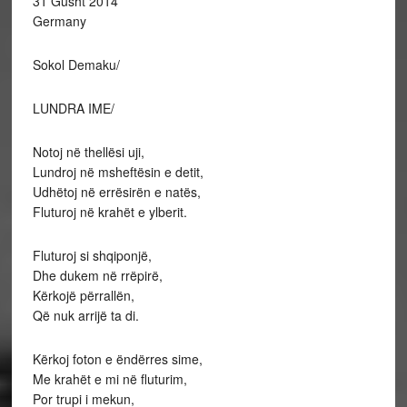
31 Gusht 2014
Germany
Sokol Demaku/
LUNDRA IME/
Notoj në thellësi uji,
Lundroj në msheftësin e detit,
Udhëtoj në errësirën e natës,
Fluturoj në krahët e ylberit.
Fluturoj si shqiponjë,
Dhe dukem në rrëpirë,
Kërkojë përrallën,
Që nuk arrijë ta di.
Kërkoj foton e ëndërres sime,
Me krahët e mi në fluturim,
Por trupi i mekun,