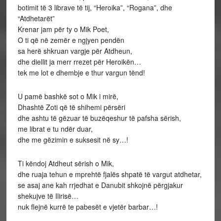
botimit të 3 librave të tij, “Heroika”, “Rogana”, dhe
“Atdhetarët”
Krenar jam për ty o Mik Poet,
O ti që në zemër e ngjyen pendën
sa herë shkruan vargje për Atdheun,
dhe diellit ja merr rrezet për Heroikën…
tek me lot e dhembje e thur vargun tënd!
U pamë bashkë sot o Mik i mirë,
Dhashtë Zoti që të shihemi përsëri
dhe ashtu të gëzuar të buzëqeshur të pafsha sërish,
me librat e tu ndër duar,
dhe me gëzimin e suksesit në sy…!
Ti këndoj Atdheut sërish o Mik,
dhe ruaja tehun e mprehtë fjalës shpatë të vargut atdhetar,
se asaj ane kah rrjedhat e Danubit shkojnë përgjakur
shekujve të Ilirisë…
nuk flejnë kurrë te pabesët e vjetër barbar…!