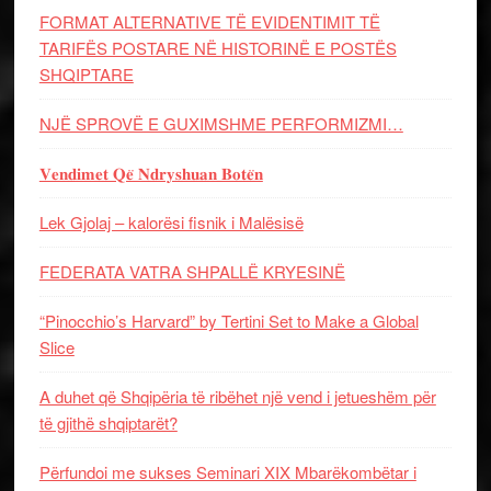
FORMAT ALTERNATIVE TË EVIDENTIMIT TË
TARIFËS POSTARE NË HISTORINË E POSTËS
SHQIPTARE
NJË SPROVË E GUXIMSHME PERFORMIZMI…
𝐕𝐞𝐧𝐝𝐢𝐦𝐞𝐭 𝐐𝐞̈ 𝐍𝐝𝐫𝐲𝐬𝐡𝐮𝐚𝐧 𝐁𝐨𝐭𝐞̈𝐧
Lek Gjolaj – kalorësi fisnik i Malësisë
FEDERATA VATRA SHPALLË KRYESINË
“Pinocchio’s Harvard” by Tertini Set to Make a Global
Slice
A duhet që Shqipëria të ribëhet një vend i jetueshëm për
të gjithë shqiptarët?
Përfundoi me sukses Seminari XIX Mbarëkombëtar i