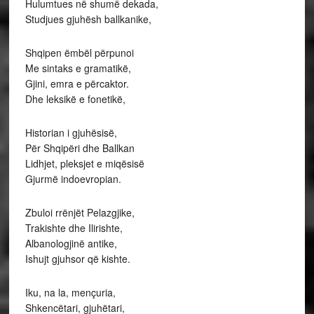
Hulumtues në shumë dekada,
Studjues gjuhësh ballkanike,
Shqipen ëmbël përpunoi
Me sintaks e gramatikë,
Gjini, emra e përcaktor.
Dhe leksikë e fonetikë,
Historian i gjuhësisë,
Për Shqipëri dhe Ballkan
Lidhjet, pleksjet e miqësisë
Gjurmë indoevropian.
Zbuloi rrënjët Pelazgjike,
Trakishte dhe Ilirishte,
Albanologjinë antike,
Ishujt gjuhsor që kishte.
Iku, na la, mençuria,
Shkencëtari, gjuhëtari,