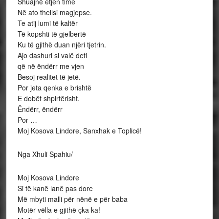
Shuajnë etjen time
Në ato thellsi magjepse.
Te atij lumi të kaltër
Të kopshti të gjelbertë
Ku të gjithë duan njëri tjetrin.
Ajo dashuri si valë deti
që në ëndërr me vjen
Besoj realitet të jetë.
Por jeta qenka e brishtë
E dobët shpirtërisht.
Êndërr, ëndërr
Por …
Moj Kosova Lindore, Sanxhak e Toplicë!
Nga Xhuli Spahiu/
Moj Kosova Lindore
Si të kanë lanë pas dore
Më mbyti malli për nënë e për baba
Motër vëlla e gjithë çka ka!