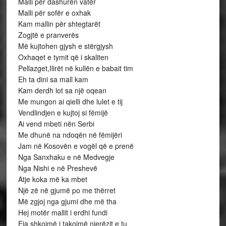
Malli për dashurën vatër
Malli për sofër e oxhak
Kam mallin për shtegtarët
Zogjtë e pranverës
Më kujtohen gjysh e stërgjysh
Oxhaqet e tymit që i skaliten
Pellazget,Ilirët në kullën e babait tim
Eh ta dini sa mall kam
Kam derdh lot sa një oqean
Me mungon ai qielli dhe lulet e tij
Vendlindjen e kujtoj si fëmijë
Ai vend mbeti nën Serbi
Me dhunë na ndoqën në fëmijëri
Jam në Kosovën e vogël që e prenë
Nga Sanxhaku e në Medvegje
Nga Nishi e në Preshevë
Atje koka më ka mbet
Një zë në gjumë po me thërret
Më zgjoj nga gjumi dhe më tha
Hej motër mallit i erdhi fundi
Eja shkojmë i takojmë njerëzit e tu