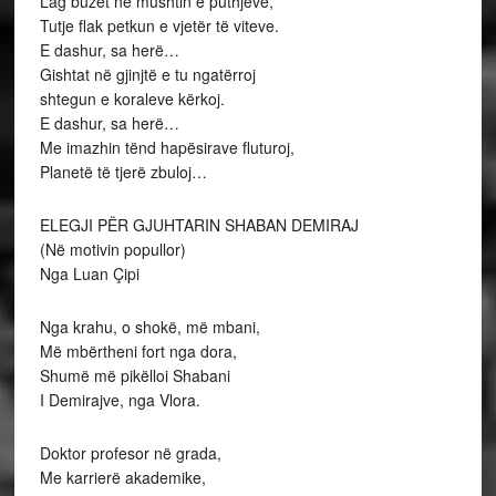
Lag buzët në mushtin e puthjeve,
Tutje flak petkun e vjetër të viteve.
E dashur, sa herë…
Gishtat në gjinjtë e tu ngatërroj
shtegun e koraleve kërkoj.
E dashur, sa herë…
Me imazhin tënd hapësirave fluturoj,
Planetë të tjerë zbuloj…
ELEGJI PËR GJUHTARIN SHABAN DEMIRAJ
(Në motivin popullor)
Nga Luan Çipi
Nga krahu, o shokë, më mbani,
Më mbërtheni fort nga dora,
Shumë më pikëlloi Shabani
I Demirajve, nga Vlora.
Doktor profesor në grada,
Me karrierë akademike,