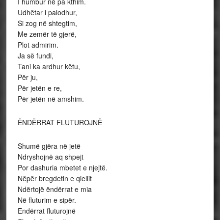
I humbur në pa kthim.
Udhëtar i palodhur,
Si zog në shtegtim,
Me zemër të gjerë,
Plot admirim.
Ja së fundi,
Tani ka ardhur këtu,
Për ju,
Për jetën e re,
Për jetën në amshim.
ËNDËRRAT FLUTUROJNË
Shumë gjëra në jetë
Ndryshojnë aq shpejt
Por dashuria mbetet e njejtë.
Nëpër bregdetin e qiellit
Ndërtojë ëndërrat e mia
Në fluturim e sipër.
Endërrat fluturojnë