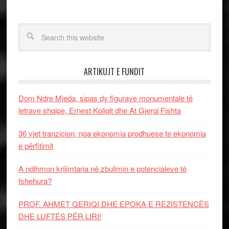
ARTIKUJT E FUNDIT
Dom Ndre Mjeda, sipas dy figurave monumentale të
letrave shqipe, Ernest Koliqit dhe At Gjergj Fishta
36 vjet tranzicion, nga ekonomia prodhuese te ekonomia
e përfitimit
A ndihmon krijimtaria në zbulimin e potencialeve të
fshehura?
PROF. AHMET QERIQI DHE EPOKA E REZISTENCЁS
DHE LUFTЁS PЁR LIRI!