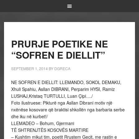
PRURJE POETIKE NE
“SOFREN E DIELLIT”
SEPTEMBER 1, 2014
BY
DGRECA
NE SOFREN E DIELLIT: LLEMANDO, SOKOL DEMAKU,
Xhuli Spahiu, Asllan DIBRANI, Perparim HYSI, Ramiz
LUSHAJ,Kristaq TURTULLI, Luan Çipi…./
Foto ilustruese: Pikturë nga Asllan Dibrani motiv një
nxënëse kosovare që braktisi shkollën nga barbaria serbe
dhe iku në kurbet!/
LLEMADEO – Bohum, Gjermani
TË SHTRENJTËS KOSOVËS MARTIRE
– Kushtim mikut tim, poetit Rrustem Gecit, me rastin e