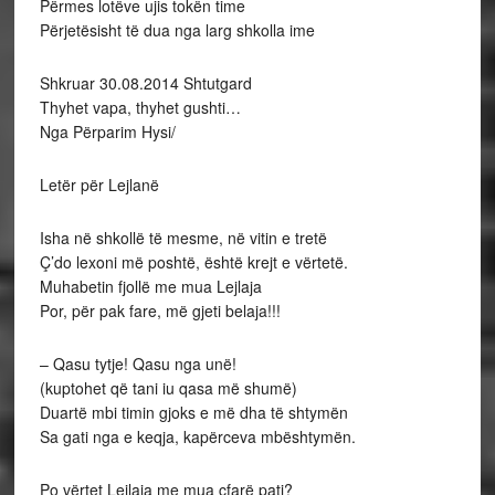
Përmes lotëve ujis tokën time
Përjetësisht të dua nga larg shkolla ime
Shkruar 30.08.2014 Shtutgard
Thyhet vapa, thyhet gushti…
Nga Përparim Hysi/
Letër për Lejlanë
Isha në shkollë të mesme, në vitin e tretë
Ç’do lexoni më poshtë, është krejt e vërtetë.
Muhabetin fjollë me mua Lejlaja
Por, për pak fare, më gjeti belaja!!!
– Qasu tytje! Qasu nga unë!
(kuptohet që tani iu qasa më shumë)
Duartë mbi timin gjoks e më dha të shtymën
Sa gati nga e keqja, kapërceva mbështymën.
Po vërtet Lejlaja me mua çfarë pati?