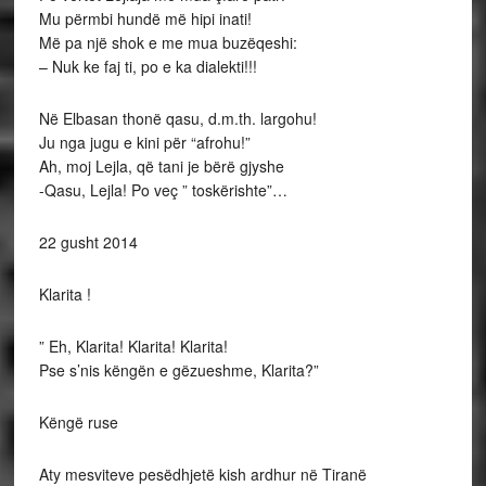
Mu përmbi hundë më hipi inati!
Më pa një shok e me mua buzëqeshi:
– Nuk ke faj ti, po e ka dialekti!!!
Në Elbasan thonë qasu, d.m.th. largohu!
Ju nga jugu e kini për “afrohu!”
Ah, moj Lejla, që tani je bërë gjyshe
-Qasu, Lejla! Po veç ” toskërishte”…
22 gusht 2014
Klarita !
” Eh, Klarita! Klarita! Klarita!
Pse s’nis këngën e gëzueshme, Klarita?”
Këngë ruse
Aty mesviteve pesëdhjetë kish ardhur në Tiranë