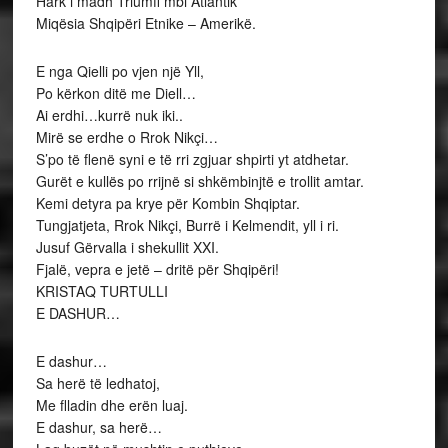
Hark i madh Triumfi mbi Atlantik
Miqësia Shqipëri Etnike – Amerikë.
E nga Qielli po vjen një Yll,
Po kërkon ditë me Diell…
Ai erdhi…kurrë nuk iki..
Mirë se erdhe o Rrok Nikçi…
S’po të flenë syni e të rri zgjuar shpirti yt atdhetar.
Gurët e kullës po rrijnë si shkëmbinjtë e trollit amtar.
Kemi detyra pa krye për Kombin Shqiptar.
Tungjatjeta, Rrok Nikçi, Burrë i Kelmendit, yll i ri.
Jusuf Gërvalla i shekullit XXI.
Fjalë, vepra e jetë – dritë për Shqipëri!
KRISTAQ TURTULLI
E DASHUR…
E dashur…
Sa herë të ledhatoj,
Me flladin dhe erën luaj.
E dashur, sa herë…