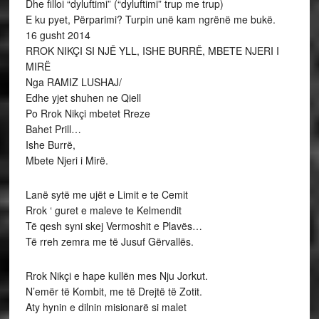
Dhe filloi “dyluftimi” (“dyluftimi” trup me trup)
E ku pyet, Përparimi? Turpin unë kam ngrënë me bukë.
16 gusht 2014
RROK NIKÇI SI NJË YLL, ISHE BURRË, MBETE NJERI I
MIRË
Nga RAMIZ LUSHAJ/
Edhe yjet shuhen ne Qiell
Po Rrok Nikçi mbetet Rreze
Bahet Prill…
Ishe Burrë,
Mbete Njeri i Mirë.
Lanë sytë me ujët e Limit e te Cemit
Rrok ‘ guret e maleve te Kelmendit
Të qesh syni skej Vermoshit e Plavës…
Të rreh zemra me të Jusuf Gërvallës.
Rrok Nikçi e hape kullën mes Nju Jorkut.
N’emër të Kombit, me të Drejtë të Zotit.
Aty hynin e dilnin misionarë si malet