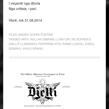
I veçantë nga dituria
Nga urtësia, i pari.
Vlorë, më 31.08.2014
FILED UNDER:
SOFRA POETIKE
TAGGED WITH:
ASLLAN DIBRANI
,
LUAN CIPI
,
NE SOFREN E
DIELLIT: LLEMANDO
,
PERPARIM HYSI
,
RAMIZ LUSHAJ
,
SOKOL
DEMAKU
,
XHULI SPAHIU