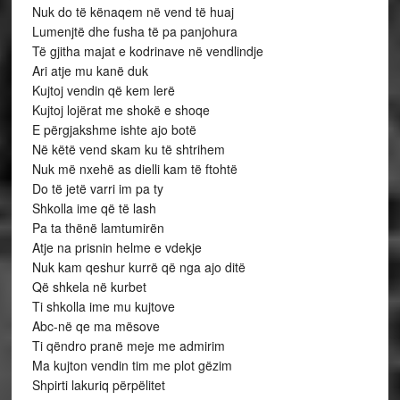
Nuk do të kënaqem në vend të huaj
Lumenjtë dhe fusha të pa panjohura
Të gjitha majat e kodrinave në vendlindje
Ari atje mu kanë duk
Kujtoj vendin që kem lerë
Kujtoj lojërat me shokë e shoqe
E përgjakshme ishte ajo botë
Në këtë vend skam ku të shtrihem
Nuk më nxehë as dielli kam të ftohtë
Do të jetë varri im pa ty
Shkolla ime që të lash
Pa ta thënë lamtumirën
Atje na prisnin helme e vdekje
Nuk kam qeshur kurrë që nga ajo ditë
Që shkela në kurbet
Ti shkolla ime mu kujtove
Abc-në qe ma mësove
Ti qëndro pranë meje me admirim
Ma kujton vendin tim me plot gëzim
Shpirti lakuriq përpëlitet