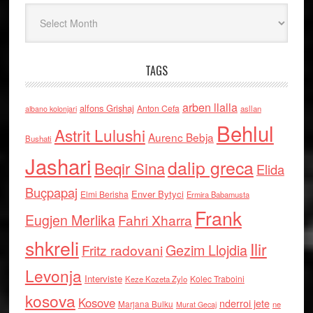
Arkiv
TAGS
arben llalla
alfons Grishaj
Anton Cefa
asllan
albano kolonjari
Behlul
Astrit Lulushi
Aurenc Bebja
Bushati
Jashari
dalip greca
Beqir Sina
Elida
Buçpapaj
Enver Bytyci
Elmi Berisha
Ermira Babamusta
Frank
Eugjen Merlika
Fahri Xharra
shkreli
Ilir
Gezim Llojdia
Fritz radovani
Levonja
Interviste
Kolec Traboini
Keze Kozeta Zylo
kosova
Kosove
nderroi jete
Marjana Bulku
ne
Murat Gecaj