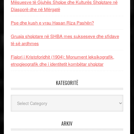
Mësuesve të Gjuhës Shqipe dhe Kulturës Shqiptare në
Diasporë dhe në Mërgatë
Pse dhe kush e vrau Hasan Riza Pashën?
Gruaja shqiptare në SHBA mes sukseseve dhe sfidave
të së ardhmes
Fjalori i Kristoforidhit (1904): Monument leksikografik,
etnogjeografik dhe i identitetit kombëtar shqiptar
KATEGORITË
Kategoritë
ARKIV