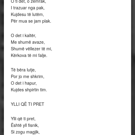
O ti det, o zemrak,
I trazuar nga pak,
Kujdesu të lutëm,
Për mua se jam plak.
O det i kaltër,
Me shumë avaze,
Shumë vëllezer të mi,
Kërkova të mi falje.
Të bëra lutje,
Por jo me shkrim,
O det i hapur,
Kujdes shpirtin tim.
YLLI QË TI PRET
Ylli që ti pret,
Është yll fisnik,
Si zogu magjik,