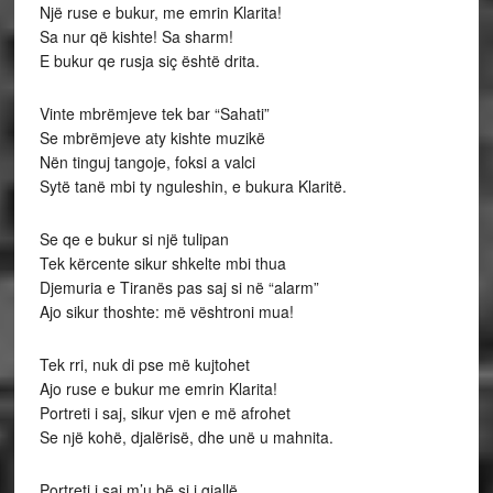
Një ruse e bukur, me emrin Klarita!
Sa nur që kishte! Sa sharm!
E bukur qe rusja siç është drita.
Vinte mbrëmjeve tek bar “Sahati”
Se mbrëmjeve aty kishte muzikë
Nën tinguj tangoje, foksi a valci
Sytë tanë mbi ty nguleshin, e bukura Klaritë.
Se qe e bukur si një tulipan
Tek kërcente sikur shkelte mbi thua
Djemuria e Tiranës pas saj si në “alarm”
Ajo sikur thoshte: më vështroni mua!
Tek rri, nuk di pse më kujtohet
Ajo ruse e bukur me emrin Klarita!
Portreti i saj, sikur vjen e më afrohet
Se një kohë, djalërisë, dhe unë u mahnita.
Portreti i saj m’u bë si i gjallë