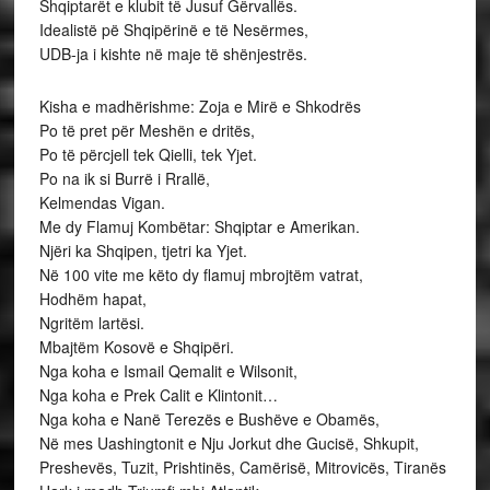
Shqiptarët e klubit të Jusuf Gërvallës.
Idealistë pë Shqipërinë e të Nesërmes,
UDB-ja i kishte në maje të shënjestrës.
Kisha e madhërishme: Zoja e Mirë e Shkodrës
Po të pret për Meshën e dritës,
Po të përcjell tek Qielli, tek Yjet.
Po na ik si Burrë i Rrallë,
Kelmendas Vigan.
Me dy Flamuj Kombëtar: Shqiptar e Amerikan.
Njëri ka Shqipen, tjetri ka Yjet.
Në 100 vite me këto dy flamuj mbrojtëm vatrat,
Hodhëm hapat,
Ngritëm lartësi.
Mbajtëm Kosovë e Shqipëri.
Nga koha e Ismail Qemalit e Wilsonit,
Nga koha e Prek Calit e Klintonit…
Nga koha e Nanë Terezës e Bushëve e Obamës,
Në mes Uashingtonit e Nju Jorkut dhe Gucisë, Shkupit,
Preshevës, Tuzit, Prishtinës, Camërisë, Mitrovicës, Tiranës