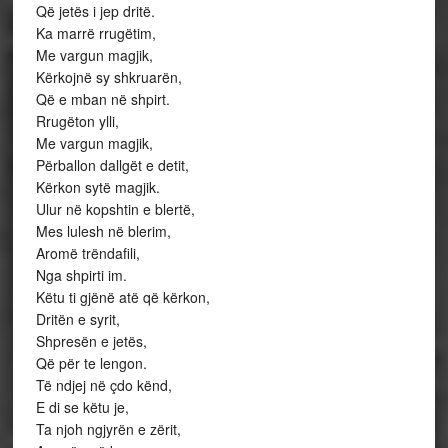
Që jetës i jep dritë.
Ka marrë rrugëtim,
Me vargun magjik,
Kërkojnë sy shkruarën,
Që e mban në shpirt.
Rrugëton ylli,
Me vargun magjik,
Përballon dallgët e detit,
Kërkon sytë magjik.
Ulur në kopshtin e blertë,
Mes lulesh në blerim,
Aromë trëndafili,
Nga shpirti im.
Këtu ti gjënë atë që kërkon,
Dritën e syrit,
Shpresën e jetës,
Që për te lengon.
Të ndjej në çdo kënd,
E di se këtu je,
Ta njoh ngjyrën e zërit,