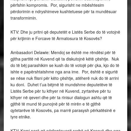
përfshin kompromis. Por, sigurisht ne mbështesim
përdorimin e ndryshimeve kushtetuese për ta mundësuar
transformimin.
KTV: Dhe ju pritni që deputetët e Listës Serbe do të votojnë
për krijimin e Forcave të Armatosura të Kosovës?
Ambasadori Delawie: Mendoj se është me rëndësi për të
gjitha partitë në Kuvend që ta diskutojnë këtë çështje. Nuk
do të bëj parashikim se kush do të votojë për çka, kjo do të
ishte e papërshtatshme nga ana ime. Por, është e sigurtë
se nëse nuk flisni për këto çështje, atëherë nuk do të arrini
ku doni. Duhet t’ua bëjmë të mundshme deputetëve të
Listës Serbe për tu kthyer në Kuvend, zyrtarëve për tu
kthyer në qeveri dhe për ta rinisur dialogun ashtu që të
gjithë të mund të punojnë për të mirën e të gjithë
qytetarëve të Kosovës, pa marrë parasysh përkatësinë e
tyre etnike.
KTV: Kemi parë që përfaqësuesit serbë në Kosovë dhe nga