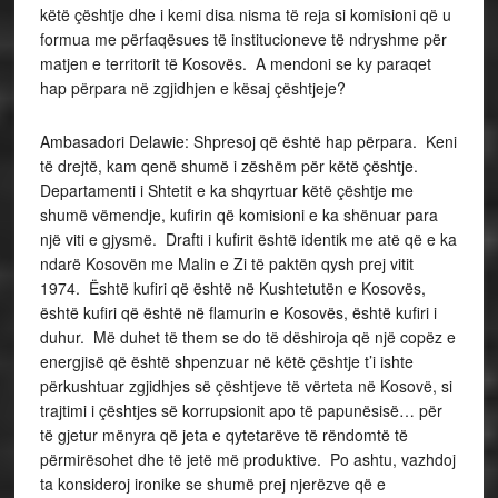
këtë çështje dhe i kemi disa nisma të reja si komisioni që u
formua me përfaqësues të institucioneve të ndryshme për
matjen e territorit të Kosovës. A mendoni se ky paraqet
hap përpara në zgjidhjen e kësaj çështjeje?
Ambasadori Delawie: Shpresoj që është hap përpara. Keni
të drejtë, kam qenë shumë i zëshëm për këtë çështje.
Departamenti i Shtetit e ka shqyrtuar këtë çështje me
shumë vëmendje, kufirin që komisioni e ka shënuar para
një viti e gjysmë. Drafti i kufirit është identik me atë që e ka
ndarë Kosovën me Malin e Zi të paktën qysh prej vitit
1974. Është kufiri që është në Kushtetutën e Kosovës,
është kufiri që është në flamurin e Kosovës, është kufiri i
duhur. Më duhet të them se do të dëshiroja që një copëz e
energjisë që është shpenzuar në këtë çështje t’i ishte
përkushtuar zgjidhjes së çështjeve të vërteta në Kosovë, si
trajtimi i çështjes së korrupsionit apo të papunësisë… për
të gjetur mënyra që jeta e qytetarëve të rëndomtë të
përmirësohet dhe të jetë më produktive. Po ashtu, vazhdoj
ta konsideroj ironike se shumë prej njerëzve që e