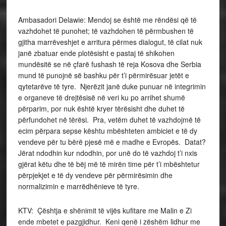
Ambasadori Delawie: Mendoj se është me rëndësi që të
vazhdohet të punohet; të vazhdohen të përmbushen të
gjitha marrëveshjet e arritura përmes dialogut, të cilat nuk
janë zbatuar ende plotësisht e pastaj të shikohen
mundësitë se në çfarë fushash të reja Kosova dhe Serbia
mund të punojnë së bashku për t’i përmirësuar jetët e
qytetarëve të tyre. Njerëzit janë duke punuar në integrimin
e organeve të drejtësisë në veri ku po arrihet shumë
përparim, por nuk është kryer tërësisht dhe duhet të
përfundohet në tërësi. Pra, vetëm duhet të vazhdojmë të
ecim përpara sepse kështu mbështeten ambiciet e të dy
vendeve për tu bërë pjesë më e madhe e Evropës. Datat?
Jërat ndodhin kur ndodhin, por unë do të vazhdoj t’i nxis
gjërat këtu dhe të bëj më të mirën time për t’i mbështetur
përpjekjet e të dy vendeve për përmirësimin dhe
normalizimin e marrëdhënieve të tyre.
KTV: Çështja e shënimit të vijës kufitare me Malin e Zi
ende mbetet e pazgjidhur. Keni qenë i zëshëm lidhur me