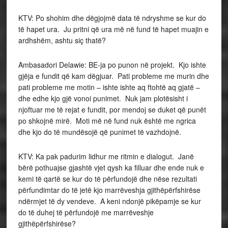
KTV: Po shohim dhe dëgjojmë data të ndryshme se kur do
të hapet ura. Ju pritni që ura më në fund të hapet muajin e
ardhshëm, ashtu siç thatë?
Ambasadori Delawie: BE-ja po punon në projekt. Kjo ishte
gjëja e fundit që kam dëgjuar. Pati probleme me murin dhe
pati probleme me motin – ishte ishte aq ftohtë aq gjatë –
dhe edhe kjo gjë vonoi punimet. Nuk jam plotësisht i
njoftuar me të rejat e fundit, por mendoj se duket që punët
po shkojnë mirë. Moti më në fund nuk është me ngrica
dhe kjo do të mundësojë që punimet të vazhdojnë.
KTV: Ka pak padurim lidhur me ritmin e dialogut. Janë
bërë pothuajse gjashtë vjet qysh ka filluar dhe ende nuk e
kemi të qartë se kur do të përfundojë dhe nëse rezultati
përfundimtar do të jetë kjo marrëveshja gjithëpërfshirëse
ndërmjet të dy vendeve. A keni ndonjë pikëpamje se kur
do të duhej të përfundojë me marrëveshje
gjithëpërfshirëse?