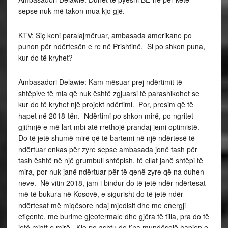
sepse nuk më takon mua kjo gjë.
KTV: Siç keni paralajmëruar, ambasada amerikane po
punon për ndërtesën e re në Prishtinë. Si po shkon puna,
kur do të kryhet?
Ambasadori Delawie: Kam mësuar prej ndërtimit të
shtëpive të mia që nuk është zgjuarsi të parashikohet se
kur do të kryhet një projekt ndërtimi. Por, presim që të
hapet në 2018-tën. Ndërtimi po shkon mirë, po ngritet
gjithnjë e më lart mbi atë rrethojë prandaj jemi optimistë.
Do të jetë shumë mirë që të bartemi në një ndërtesë të
ndërtuar enkas për zyre sepse ambasada jonë tash për
tash është në një grumbull shtëpish, të cilat janë shtëpi të
mira, por nuk janë ndërtuar për të qenë zyre që na duhen
neve. Në vitin 2018, jam i bindur do të jetë ndër ndërtesat
më të bukura në Kosovë, e sigurisht do të jetë ndër
ndërtesat më miqësore ndaj mjedisit dhe me energji
efiçente, me burime gjeotermale dhe gjëra të tilla, pra do të
jetë mjaft e mirë. Kjo po ashtu do t’na mundësojë hapjen e