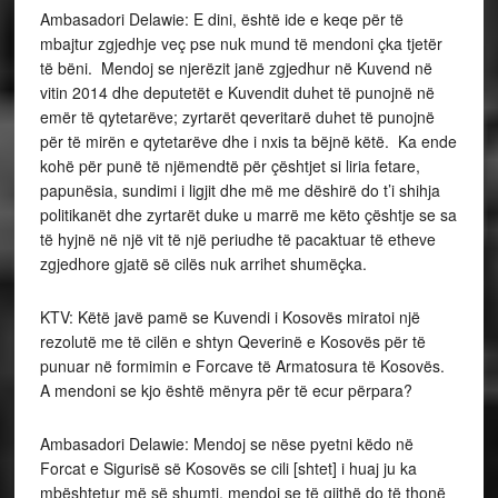
Ambasadori Delawie: E dini, është ide e keqe për të
mbajtur zgjedhje veç pse nuk mund të mendoni çka tjetër
të bëni. Mendoj se njerëzit janë zgjedhur në Kuvend në
vitin 2014 dhe deputetët e Kuvendit duhet të punojnë në
emër të qytetarëve; zyrtarët qeveritarë duhet të punojnë
për të mirën e qytetarëve dhe i nxis ta bëjnë këtë. Ka ende
kohë për punë të njëmendtë për çështjet si liria fetare,
papunësia, sundimi i ligjit dhe më me dëshirë do t’i shihja
politikanët dhe zyrtarët duke u marrë me këto çështje se sa
të hyjnë në një vit të një periudhe të pacaktuar të etheve
zgjedhore gjatë së cilës nuk arrihet shumëçka.
KTV: Këtë javë pamë se Kuvendi i Kosovës miratoi një
rezolutë me të cilën e shtyn Qeverinë e Kosovës për të
punuar në formimin e Forcave të Armatosura të Kosovës.
A mendoni se kjo është mënyra për të ecur përpara?
Ambasadori Delawie: Mendoj se nëse pyetni këdo në
Forcat e Sigurisë së Kosovës se cili [shtet] i huaj ju ka
mbështetur më së shumti, mendoj se të gjithë do të thonë