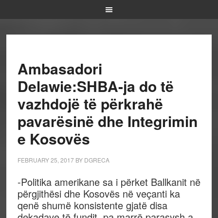
Ambasadori
Delawie:SHBA-ja do të
vazhdojë të përkrahë
pavarësinë dhe Integrimin
e Kosovës
FEBRUARY 25, 2017
BY
DGRECA
-Politika amerikane sa i përket Ballkanit në
përgjithësi dhe Kosovës në veçanti ka
qenë shumë konsistente gjatë disa
dekadave të fundit, pa marrë parasysh a