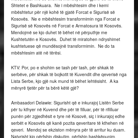
Shtetet e Bashkuara. Ne i mbështesim dhe i kemi
mbështetur për një kohë të gjatë Forcat e Sigurisë së
Kosovës. Ne e mbështesim transformimin nga Forcat e
Sigurisë së Kosovës në Forcat e Armatosura të Kosovës.
Mendojmë se kjo duhet të bëhet në përputhje me
Kushtetutën e Kosovës. Duhet të miratohen ndryshimet
kushtetuese që mundësojnë transformimin. Ne do ta
mbështesim atë në tërësi.
KTV: Por, po e shohim se tash për tash, për shkak të
serbëve, për shkak të bojkotit të Kuvendit dhe qeverisë nga
Lista Serbe, kjo gjë nuk mund të bëhet lehtësisht. A ka
mënyrë tjetër për ta bërë këtë gjë?
Ambasadori Delawie: Sigurisht që e inkurajoj Listën Serbe
për tu kthyer në Kuvend dhe për të filluar, për të rifilluar
punën për zgjedhësit e tyre në Kosovë, siç i inkurajoj edhe
serbët e Kosovës që kanë pozita qeveritare të kthehen në
qeveri. Mendoj se ekziston mënyra për të arritur ku duam.
Natyrisht kjo përfshin diskutim, përfshin bashkëpunim,