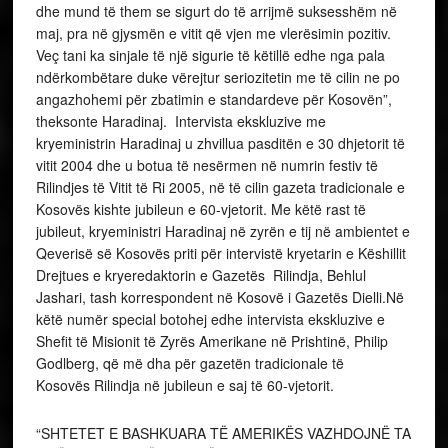
dhe mund të them se sigurt do të arrijmë suksesshëm në
maj, pra në gjysmën e vitit që vjen me vlerësimin pozitiv.
Veç tani ka sinjale të një sigurie të këtillë edhe nga pala
ndërkombëtare duke vërejtur seriozitetin me të cilin ne po
angazhohemi për zbatimin e standardeve për Kosovën”,
theksonte Haradinaj. Intervista ekskluzive me
kryeministrin Haradinaj u zhvillua pasditën e 30 dhjetorit të
vitit 2004 dhe u botua të nesërmen në numrin festiv të
Rilindjes të Vitit të Ri 2005, në të cilin gazeta tradicionale e
Kosovës kishte jubileun e 60-vjetorit. Me këtë rast të
jubileut, kryeministri Haradinaj në zyrën e tij në ambientet e
Qeverisë së Kosovës priti për intervistë kryetarin e Këshillit
Drejtues e kryeredaktorin e Gazetës Rilindja, Behlul
Jashari, tash korrespondent në Kosovë i Gazetës Dielli.Në
këtë numër special botohej edhe intervista ekskluzive e
Shefit të Misionit të Zyrës Amerikane në Prishtinë, Philip
Godlberg, që më dha për gazetën tradicionale të
Kosovës Rilindja në jubileun e saj të 60-vjetorit.
“SHTETET E BASHKUARA TË AMERIKËS VAZHDOJNË TA