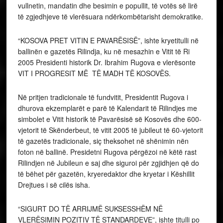
vullnetin, mandatin dhe besimin e popullit, të votës së lirë
të zgjedhjeve të vlerësuara ndërkombëtarisht demokratike.
“KOSOVA PRET VITIN E PAVARËSISË”, ishte kryetitulli në
ballinën e gazetës Rilindja, ku në mesazhin e Vitit të Ri
2005 Presidenti historik Dr. Ibrahim Rugova e vlerësonte
VIT I PROGRESIT MË TË MADH TË KOSOVËS.
Në pritjen tradicionale të fundvitit, Presidentit Rugova i
dhurova ekzemplarët e parë të Kalendarit të Rilindjes me
simbolet e Vitit historik të Pavarësisë së Kosovës dhe 600-
vjetorit të Skënderbeut, të vitit 2005 të jubileut të 60-vjetorit
të gazetës tradicionale, siç theksohet në shënimin nën
foton në ballinë. Presidetni Rugova përgëzoi në këtë rast
Rilindjen në Jubileun e saj dhe siguroi për zgjidhjen që do
të bëhet për gazetën, kryeredaktor dhe kryetar i Këshillit
Drejtues i së cilës isha.
“SIGURT DO TË ARRIJMË SUKSESSHËM NË
VLERËSIMIN POZITIV TË STANDARDEVE”, ishte titulli po