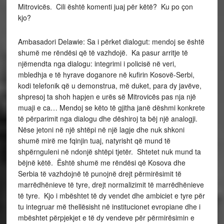
Mitrovicës. Cili është komenti juaj për këtë? Ku po çon
kjo?
Ambasadori Delawie: Sa i përket dialogut: mendoj se është
shumë me rëndësi që të vazhdojë. Ka pasur arritje të
njëmendta nga dialogu: integrimi i policisë në veri,
mbledhja e të hyrave doganore në kufirin Kosovë-Serbi,
kodi telefonik që u demonstrua, më duket, para dy javëve,
shpresoj ta shoh hapjen e urës së Mitrovicës pas nja një
muaji e ca… Mendoj se këto të gjitha janë dëshmi konkrete
të përparimit nga dialogu dhe dëshiroj ta bëj një analogji.
Nëse jetoni në një shtëpi në një lagje dhe nuk shkoni
shumë mirë me fqinjin tuaj, natyrisht që mund të
shpërnguleni në ndonjë shtëpi tjetër. Shtetet nuk mund ta
bëjnë këtë. Është shumë me rëndësi që Kosova dhe
Serbia të vazhdojnë të punojnë drejt përmirësimit të
marrëdhënieve të tyre, drejt normalizimit të marrëdhënieve
të tyre. Kjo i mbështet të dy vendet dhe ambiciet e tyre për
tu integruar më thellësisht në institucionet evropiane dhe i
mbështet përpjekjet e të dy vendeve për përmirësimin e