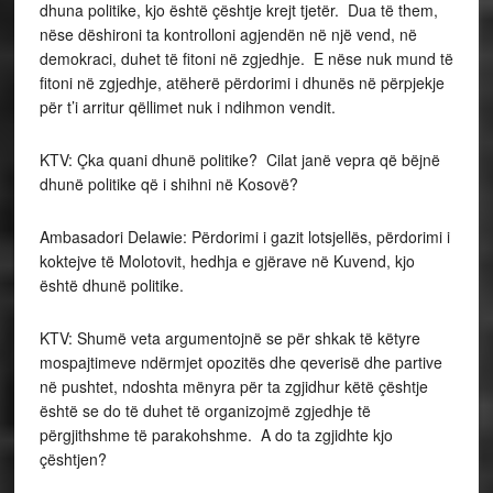
dhuna politike, kjo është çështje krejt tjetër. Dua të them,
nëse dëshironi ta kontrolloni agjendën në një vend, në
demokraci, duhet të fitoni në zgjedhje. E nëse nuk mund të
fitoni në zgjedhje, atëherë përdorimi i dhunës në përpjekje
për t’i arritur qëllimet nuk i ndihmon vendit.
KTV: Çka quani dhunë politike? Cilat janë vepra që bëjnë
dhunë politike që i shihni në Kosovë?
Ambasadori Delawie: Përdorimi i gazit lotsjellës, përdorimi i
koktejve të Molotovit, hedhja e gjërave në Kuvend, kjo
është dhunë politike.
KTV: Shumë veta argumentojnë se për shkak të këtyre
mospajtimeve ndërmjet opozitës dhe qeverisë dhe partive
në pushtet, ndoshta mënyra për ta zgjidhur këtë çështje
është se do të duhet të organizojmë zgjedhje të
përgjithshme të parakohshme. A do ta zgjidhte kjo
çështjen?