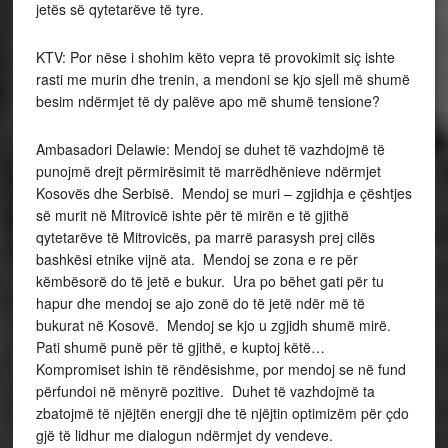
jetës së qytetarëve të tyre.
KTV: Por nëse i shohim këto vepra të provokimit siç ishte
rasti me murin dhe trenin, a mendoni se kjo sjell më shumë
besim ndërmjet të dy palëve apo më shumë tensione?
Ambasadori Delawie: Mendoj se duhet të vazhdojmë të
punojmë drejt përmirësimit të marrëdhënieve ndërmjet
Kosovës dhe Serbisë. Mendoj se muri – zgjidhja e çështjes
së murit në Mitrovicë ishte për të mirën e të gjithë
qytetarëve të Mitrovicës, pa marrë parasysh prej cilës
bashkësi etnike vijnë ata. Mendoj se zona e re për
këmbësorë do të jetë e bukur. Ura po bëhet gati për tu
hapur dhe mendoj se ajo zonë do të jetë ndër më të
bukurat në Kosovë. Mendoj se kjo u zgjidh shumë mirë.
Pati shumë punë për të gjithë, e kuptoj këtë…
Kompromiset ishin të rëndësishme, por mendoj se në fund
përfundoi në mënyrë pozitive. Duhet të vazhdojmë ta
zbatojmë të njëjtën energji dhe të njëjtin optimizëm për çdo
gjë të lidhur me dialogun ndërmjet dy vendeve.