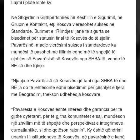
Lajmi i plotë ishte ky:
Në Shqyrtimin Gjithpërfshirës në Këshillin e Sigurimit, në
Grupin e Kontaktit, etj. Kosova vlerësohet sukses në
Standarde. Burimet e “Rilindjes” janë të sigurta se
bisedimet për statusin final të Kosovës do të sjellin
Pavarësinë, madje vlerësimi sukses i standardeve ka
mundësi të pasohet me fillimin edhe më të shpejtë të
njohjes së Pavarësisë së Kosovës nga SHBA-të, vende të
BE-së dhe fqinje.
“Njohja e Pavarësisë së Kosovës që tani nga SHBA-të dhe
BE-ja do të lehtësonte edhe bisedimet për çështjet e tjera
me Beogradin”, thekson udhëheqja kosovare.
“Pavarësia e Kosovës është interesi dhe garancia për të
gjithë qytetarët, për të gjitha komunitetet e saj, mundëson
një zhvillim më të shpejtë dhe perspektivat e integrimeve
euroatlantike, si dhe qetëson rajonin”. Ky është qëndrimi
unanim i institucioneve të Kosovës, që pavarësinë e kanë