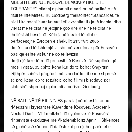
MBËSHTESIN NJË KOSOVË DEMOKRATIKE DHE
TOLERANTE”, citohej diplomati amerikan në ballinë e në
titull të intervistës, ku Godlberg theksonte: “Standardet, të
cilat i ka specifikuar komuniteti evroatlantik janë idealet dhe
vlerat me të cilat ne jetojmë çdo ditë dhe në të cilat ne
thellësisht besojmë. Këto janë idealet të cilat e
përfaqësojnë Evropën e shekullit 21”. “Viti 2005
do të mund të ishte një vit shumë vendimtar për Kosovën
pasi që është vit kur ne do të lëvizim
drejt një faze të re të procesit në Kosovë. Në kuptimin që
mesi i vitit 2005 është koha kur do të bëhet Shqyrtimi
Gjithpërfshirës i progresit në standarde, dhe me shpresë
se prej kësaj do të rezultojë edhe fillimi i bisedave për
statusin”, shprehej diplomati amerikan Godlberg.
NË BALLINË TË RILINDJES paralajmëroheshin edhe:
“Mesazhi i kryetarit të Kuvendit të Kosovës, Akademik
Nexhat Daci – Vit i realizimit të synimeve të Kosovës”,
“Intervistë ekskluzive me Akademik Idriz Ajetin – Shkencës
së gjuhësisë s’mund t’i dalësh zot pa njohur parimet e