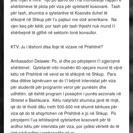
shërbimeve të plota për viza për qytetarët kosovarë. Tash
për tash, shumica e qytetarëve të Kosovës duhet të
shkojnë në Shkup për t’u pajisur me vizë amerikane. Na
vjen keq për këtë, por tash për tash thjesht nuk mund t’i
shërbejmë të gjithë në sektorin tonë konsullor.
KTV: Ju i lëshoni disa lloje të vizave në Prishtinë?
Ambasadori Delawie: Po, si dhe po përpiqemi t’i zgjerojmë
shërbimet. Qytetarët mbi moshën 60-vjeçare mund të vijnë
këtu në Prishtinë në vend se të shkojnë në Shkup. Para
disa ditëve lajmëruam se do t’i bëjmë intervistat për viza
për studentë për programin veror për punësim dhe
udhëtim, që është program i posaçëm i punës sezonale në
Shtetet e Bashkuara. Këtu natyrisht shumica janë të rinjë,
që do të thotë diku rreth 500-600 më shumë kërkues për
viza që do të shqyrtohen në Prishtinë e jo në Shkup. Po
përpiqemi t’ua lehtësojmë qytetarëve kosovarë për të
ardhur këtu për intervista për viza, por çelësi vërtetë do të
jetë përfundimi i ambasadës së re.