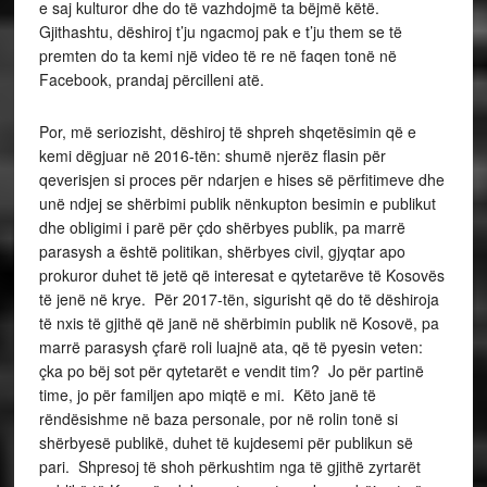
e saj kulturor dhe do të vazhdojmë ta bëjmë këtë.
Gjithashtu, dëshiroj t’ju ngacmoj pak e t’ju them se të
premten do ta kemi një video të re në faqen tonë në
Facebook, prandaj përcilleni atë.
Por, më seriozisht, dëshiroj të shpreh shqetësimin që e
kemi dëgjuar në 2016-tën: shumë njerëz flasin për
qeverisjen si proces për ndarjen e hises së përfitimeve dhe
unë ndjej se shërbimi publik nënkupton besimin e publikut
dhe obligimi i parë për çdo shërbyes publik, pa marrë
parasysh a është politikan, shërbyes civil, gjyqtar apo
prokuror duhet të jetë që interesat e qytetarëve të Kosovës
të jenë në krye. Për 2017-tën, sigurisht që do të dëshiroja
të nxis të gjithë që janë në shërbimin publik në Kosovë, pa
marrë parasysh çfarë roli luajnë ata, që të pyesin veten:
çka po bëj sot për qytetarët e vendit tim? Jo për partinë
time, jo për familjen apo miqtë e mi. Këto janë të
rëndësishme në baza personale, por në rolin tonë si
shërbyesë publikë, duhet të kujdesemi për publikun së
pari. Shpresoj të shoh përkushtim nga të gjithë zyrtarët