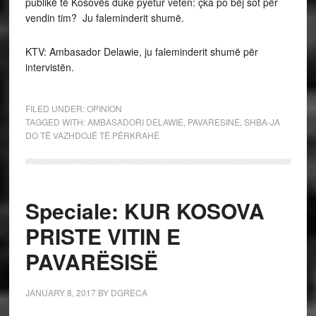
publikë të Kosovës duke pyetur veten: çka po bëj sot për
vendin tim? Ju faleminderit shumë.
KTV: Ambasador Delawie, ju faleminderit shumë për
intervistën.
FILED UNDER:
OPINION
TAGGED WITH:
AMBASADORI DELAWIE
,
PAVARESINE
,
SHBA-JA
DO TË VAZHDOJË TË PËRKRAHË
Speciale: KUR KOSOVA
PRISTE VITIN E
PAVARËSISË
JANUARY 8, 2017
BY
DGRECA