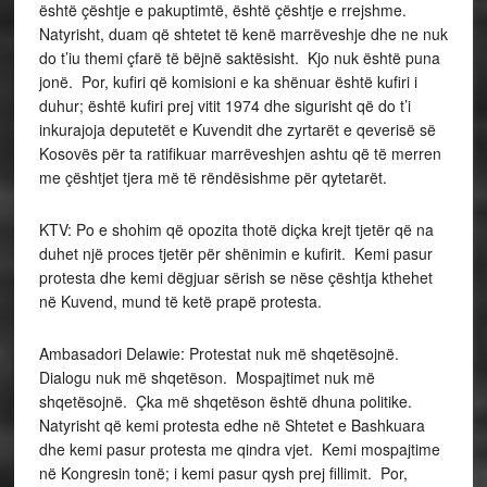
është çështje e pakuptimtë, është çështje e rrejshme.
Natyrisht, duam që shtetet të kenë marrëveshje dhe ne nuk
do t’iu themi çfarë të bëjnë saktësisht. Kjo nuk është puna
jonë. Por, kufiri që komisioni e ka shënuar është kufiri i
duhur; është kufiri prej vitit 1974 dhe sigurisht që do t’i
inkurajoja deputetët e Kuvendit dhe zyrtarët e qeverisë së
Kosovës për ta ratifikuar marrëveshjen ashtu që të merren
me çështjet tjera më të rëndësishme për qytetarët.
KTV: Po e shohim që opozita thotë diçka krejt tjetër që na
duhet një proces tjetër për shënimin e kufirit. Kemi pasur
protesta dhe kemi dëgjuar sërish se nëse çështja kthehet
në Kuvend, mund të ketë prapë protesta.
Ambasadori Delawie: Protestat nuk më shqetësojnë.
Dialogu nuk më shqetëson. Mospajtimet nuk më
shqetësojnë. Çka më shqetëson është dhuna politike.
Natyrisht që kemi protesta edhe në Shtetet e Bashkuara
dhe kemi pasur protesta me qindra vjet. Kemi mospajtime
në Kongresin tonë; i kemi pasur qysh prej fillimit. Por,