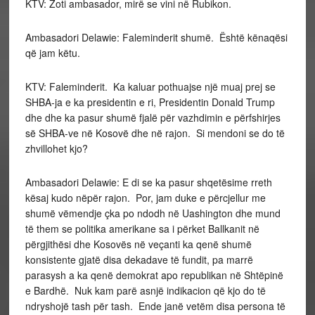
KTV: Zoti ambasador, mirë se vini në Rubikon.
Ambasadori Delawie: Faleminderit shumë. Është kënaqësi
që jam këtu.
KTV: Faleminderit. Ka kaluar pothuajse një muaj prej se
SHBA-ja e ka presidentin e ri, Presidentin Donald Trump
dhe dhe ka pasur shumë fjalë për vazhdimin e përfshirjes
së SHBA-ve në Kosovë dhe në rajon. Si mendoni se do të
zhvillohet kjo?
Ambasadori Delawie: E di se ka pasur shqetësime rreth
kësaj kudo nëpër rajon. Por, jam duke e përcjellur me
shumë vëmendje çka po ndodh në Uashington dhe mund
të them se politika amerikane sa i përket Ballkanit në
përgjithësi dhe Kosovës në veçanti ka qenë shumë
konsistente gjatë disa dekadave të fundit, pa marrë
parasysh a ka qenë demokrat apo republikan në Shtëpinë
e Bardhë. Nuk kam parë asnjë indikacion që kjo do të
ndryshojë tash për tash. Ende janë vetëm disa persona të