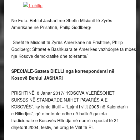
Ne Foto: Behlul Jashari me Shefin Misionit të Zyrës
Amerikane në Prishtinë, Philip Godlberg/
-Shefit të Misionit të Zyrës Amerikane në Prishtinë, Philip
Godlberg: Shtetet e Bashkuara të Amerikës vazhdojnë ta mbësht
një Kosovë demokratike dhe tolerante/
SPECIALE-Gazeta DIELLI nga korrespondenti në
Kosovë Behlul JASHARI
PRISHTINË, 8 Janar 2017/ “KOSOVA VLERËSOHET
SUKSES NË STANDARDE NJIHET PAVARËSIA E
KOSOVËS”, ky ishte titulli – “Lajmi i vitit 2005 në Kalendarin
e Rilindjes”, që e botonte edhe në ballinë gazeta
tradicionale e Kosovës Rilindja në numrin special të 31
dhjetorit 2004, festiv, në prag të Vitit të Ri.