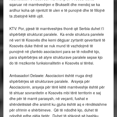
sqaruar në marrëveshjen e Brukselit dhe mendoj se ka
ardhur koha që njerëzit të ulen e të punojnë dhe të fillojnë
ta zbatojnë këtë ujdi.
KTV: Por, pjesë të marrëveshjes thonë që Serbia duhet t’i
shpërbëjë strukturat paralele. Ka ende struktura parelele
në veri të Kosovës dhe kemi dëgjuar zyrtarët qeveritarë të
Kosovës duke thënë se nuk mund të vazhdojmë të
punojmë në çfarëdo asociacioni para se të ndodhë kjo,
para shpërbërjes së atyre strukturave paralele sepse kjo
do të rrezikonte funksionalitetin e Kosovës si tërësi.
Ambasadori Delawie: Asociacioni është rruga drejt
shpërbërjes së strukturave paralele. Arsyeja për
Asociacionin, arsyeja për tërë këtë marrëveshje është për
të shtuar sovranitetin e Kosovës mbi tërë territorin e saj
dhe për të marrë parasysh, në veçanti, fushat e
shëndetësisë dhe arsimit ku gjuha është aq e rëndësishme
për ofrimin e shërbimeve. Që të ndodhë kjo, duhet të
ndodhë edhe gjëja tjetër. Duhet të shkojnë së bashku.