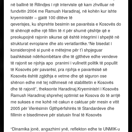
në ballinë të Rilindjes i një interviste që kam zhvilluar në
fundvitin 2004 me Ramush Haradinaj, në kohën kur ishte
kryeministër – gjatë 100 ditëve të
qeverisjes, ku shprehte besimin se pavarësia e Kosovës do
të shënojë edhe një fillim të ri për shumë çështje që e
preokupojnë rajonin sikurse që është integrimi i shpejtë në
strukturat evropiane dhe ato veriatlantike.“Ne bisedat i
konsiderojmë si punë e mëtejme për t’i shpjeguar
bashkësisë ndërkombëtare dhe të gjithëve edhe vendeve
të rajonit se njohja apo pranimi i vullnetit politik të popullit
të Kosovës për pavarësi, pra njohja e pavarësisë së
Kosovës është zgjidhja e vetme dhe që siguron ose
shënon edhe më tej ndihmesë në stabilitetin e Kosovës
dhe të rajonit”, theksonte Haradinaj.Kryeministri i Kosovës
Ramush Haradinaj shprehej optimist se Kosova do të arrijë
me sukses e me kohë në cakun e caktuar për mesin e vitit
2005 për Vlerësimin Gjithpërfshirës të Standardeve dhe
fillimin e bisedimeve për statusin final të Kosovës
“Dinamika jonë, angazhimi ynë, reflekton edhe te UNMIK-u