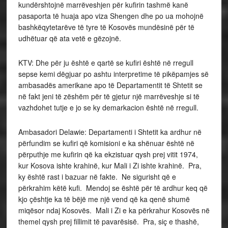
kundërshtojnë marrëveshjen për kufirin tashmë kanë
pasaporta të huaja apo viza Shengen dhe po ua mohojnë
bashkëqytetarëve të tyre të Kosovës mundësinë për të
udhëtuar që ata vetë e gëzojnë.
KTV: Dhe për ju është e qartë se kufiri është në rregull
sepse kemi dëgjuar po ashtu interpretime të pikëpamjes së
ambasadës amerikane apo të Departamentit të Shtetit se
në fakt jeni të zëshëm për të gjetur një marrëveshje si të
vazhdohet tutje e jo se ky demarkacion është në rregull.
Ambasadori Delawie: Departamenti i Shtetit ka ardhur në
përfundim se kufiri që komisioni e ka shënuar është në
përputhje me kufirin që ka ekzistuar qysh prej vitit 1974,
kur Kosova ishte krahinë, kur Mali i Zi ishte krahinë. Pra,
ky është rast i bazuar në fakte. Ne sigurisht që e
përkrahim këtë kufi. Mendoj se është për të ardhur keq që
kjo çështje ka të bëjë me një vend që ka qenë shumë
miqësor ndaj Kosovës. Mali i Zi e ka përkrahur Kosovës në
themel qysh prej fillimit të pavarësisë. Pra, siç e thashë,