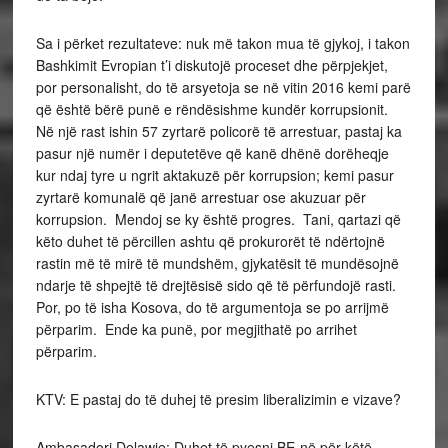
Sa i përket rezultateve: nuk më takon mua të gjykoj, i takon
Bashkimit Evropian t’i diskutojë proceset dhe përpjekjet,
por personalisht, do të arsyetoja se në vitin 2016 kemi parë
që është bërë punë e rëndësishme kundër korrupsionit.
Në një rast ishin 57 zyrtarë policorë të arrestuar, pastaj ka
pasur një numër i deputetëve që kanë dhënë dorëheqje
kur ndaj tyre u ngrit aktakuzë për korrupsion; kemi pasur
zyrtarë komunalë që janë arrestuar ose akuzuar për
korrupsion. Mendoj se ky është progres. Tani, qartazi që
këto duhet të përcillen ashtu që prokurorët të ndërtojnë
rastin më të mirë të mundshëm, gjykatësit të mundësojnë
ndarje të shpejtë të drejtësisë sido që të përfundojë rasti.
Por, po të isha Kosova, do të argumentoja se po arrijmë
përparim. Ende ka punë, por megjithatë po arrihet
përparim.
KTV: E pastaj do të duhej të presim liberalizimin e vizave?
Ambasadori Delawie: Duhet të pyesni BE-në për këtë