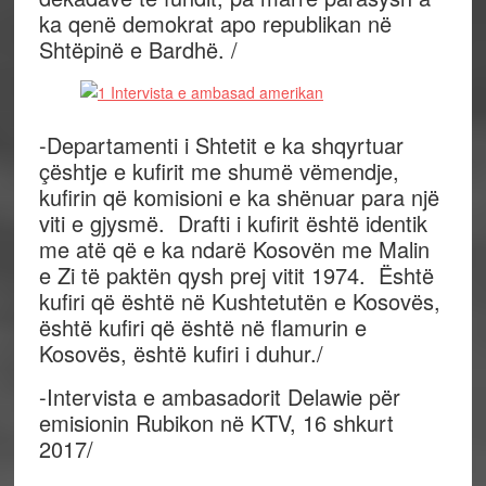
ka qenë demokrat apo republikan në
Shtëpinë e Bardhë. /
-Departamenti i Shtetit e ka shqyrtuar
çështje e kufirit me shumë vëmendje,
kufirin që komisioni e ka shënuar para një
viti e gjysmë. Drafti i kufirit është identik
me atë që e ka ndarë Kosovën me Malin
e Zi të paktën qysh prej vitit 1974. Është
kufiri që është në Kushtetutën e Kosovës,
është kufiri që është në flamurin e
Kosovës, është kufiri i duhur./
-Intervista e ambasadorit Delawie për
emisionin Rubikon në KTV, 16 shkurt
2017/