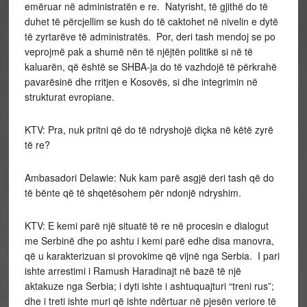
emëruar në administratën e re. Natyrisht, të gjithë do të
duhet të përcjellim se kush do të caktohet në nivelin e dytë
të zyrtarëve të administratës. Por, deri tash mendoj se po
veprojmë pak a shumë nën të njëjtën politikë si në të
kaluarën, që është se SHBA-ja do të vazhdojë të përkrahë
pavarësinë dhe rritjen e Kosovës, si dhe integrimin në
strukturat evropiane.
KTV: Pra, nuk pritni që do të ndryshojë diçka në këtë zyrë
të re?
Ambasadori Delawie: Nuk kam parë asgjë deri tash që do
të bënte që të shqetësohem për ndonjë ndryshim.
KTV: E kemi parë një situatë të re në procesin e dialogut
me Serbinë dhe po ashtu i kemi parë edhe disa manovra,
që u karakterizuan si provokime që vijnë nga Serbia. I pari
ishte arrestimi i Ramush Haradinajt në bazë të një
aktakuze nga Serbia; i dyti ishte i ashtuquajturi “treni rus”;
dhe i treti ishte muri që ishte ndërtuar në pjesën veriore të