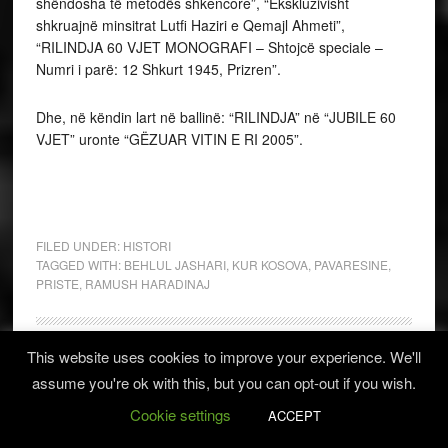
shëndosha të metodës shkencore”, “Ekskluzivisht
shkruajnë minsitrat Lutfi Haziri e Qemajl Ahmeti”,
“RILINDJA 60 VJET MONOGRAFI – Shtojcë speciale –
Numri i parë: 12 Shkurt 1945, Prizren”.
Dhe, në këndin lart në ballinë: “RILINDJA” në “JUBILE 60
VJET” uronte “GËZUAR VITIN E RI 2005”.
FILED UNDER:
HISTORI
TAGGED WITH:
BEHLUL JASHARI
,
KUR KOSOVA
,
PAVARESINE
,
PRISTE
,
RAMUSH HARADINAJ
This website uses cookies to improve your experience. We'll
Shtetet e Bashkuara
assume you're ok with this, but you can opt-out if you wish.
Cookie settings
festojnë 239 – Vjetorin e
ACCEPT