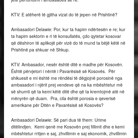
KTV: E atëherë të gjitha vizat do të jepen në Prishtinë?
Ambasadori Delawie: Por, kur ta hapim ndërtesën e re; kur
ta hapim sektorin e ri të konsullatës, çdo qytetar kosovar
që dëshiron të aplikojë për vizë do të mund ta bëjë këtë në
Prishtinë pa shkuar në Shkup.
KTV: Ambasador, nesër është ditë e madhe për Kosovën.
Është përvjetori i nëntë i Pavarësisë së Kosovës. Për
shikuesit e mi është me rëndësi të dëgjojnë porosinë nga
ambasadori i njërit prej vendeve që na ka mbështetur më
së shumti që ta kemi këtë ditë dhe që ta kremtojmë atë në
mënyrën që duam. Pra, cila është porosia e qeverisë
amerikane për Ditën e Pavarësisë së Kosovës?
Ambasadori Delawie: Së pari dua të them: Urime
ditëlindjen. Kemi qenë me Kosovën prej fillimit dhe e kemi
mbështetur rritjen e saj, zhvillimin e saj ekonomik, zhvillimin