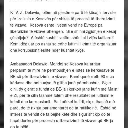
KTV: Z. Delawie, folëm në pjesën e parë të kësaj interviste
për izolimin e Kosovës për shkak të procesit të liberalizimit
të vizave. Kosova është i vetmi vend në Evropë pa
liberalizim të vizave Shengen. Si e shihni zgjidhjen e kësaj
çështjeje? A është kushti i vetëm shënimi i vijës kufitare?
Kemi dëgjuar po ashtu se edhe luftimi i krimit të organizuar
dhe korrupsionit është ndër kushtet kyçe.
Ambasadori Delawie: Mendoj se Kosova ka arritur
përparim të mirë në përmbushjen e listës së kërkesave të
BE-së për liberalizimin e vizave. Kanë qenë rreth 90 e ca
kërkesa dhe pothuajse të gjitha janë përmbushur. Siç e
dini, dy gjërat e fundit që BE-ja i kërkon janë kufiri me Malin
e Zi, për të cilin tashmë folëm dhe rezultatet në luftimin e
krimit dhe korrupsionit. Sa i përket kufirit, siç e thashë më
parë, do të nxisja parlamentarët që ta ratifikojnë. Është në
interes të vendit që ta bëjnë këtë dhe sigurisht kjo do të
hapë derën për procesin e liberalizimit të vizave që BE-ja
do ta bëjë.