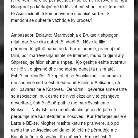
Beogradi po kërkojnë që të lëvizet më shpejt drejt formimit
të Asociacionit të komunave me shumicë serbe. Si
mendoni se duhet të vazhdojë ky proces?
Ambasadori Delawie: Marrëveshja e Brukselit shpjegon
mjaft qartë se çka duhet të ndodhë. Nëse ia filloj t’i
përmend të gjithë hapat do ta harroj ndonjë, prandaj më
falni, por marrëveshja është në internet, mund ta gjeni aty.
Shpresoj që fillon shumë shpejt. Kjo çështje është zvarritur
qe një vit e gjysmë dhe mendoj se duhet ta nisim atë.
Është me rëndësi të kuptohet se Asociacioni i komunave
me shumicë serbe është edhe në Planin e Ahtisaarit, që
solli pavarësinë e Kosovës. Qëndrimi i qeverisë sime është
se asociacioni nuk është në nivel ekzekutiv të çështjeve
qeveritare, është në përputhje me marrëveshjen e
Brukselit. Natyrisht që e mbështesim që ajo të jetë në
përputhje me Kushtetutën e Kosovës. Kur Përfaqësuesje e
Lartë e BE-së, Mogherini ishte këtu në pranverë, ajo po
ashtu tha se Asociacioni duhet të jetë në përputhje me
Kushtetutën e Kosovës. Ka mënyrë. Procesi është