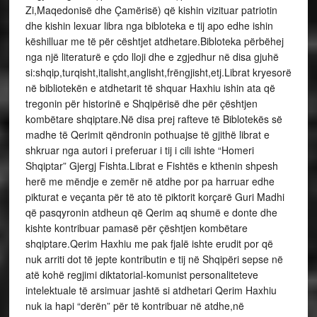
Zi,Maqedonisë dhe Çamërisë) që kishin vizituar patriotin
dhe kishin lexuar libra nga bibloteka e tij apo edhe ishin
këshilluar me të për cështjet atdhetare.Bibloteka përbëhej
nga një literaturë e çdo lloji dhe e zgjedhur në disa gjuhë
si:shqip,turqisht,italisht,anglisht,frëngjisht,etj.Librat kryesorë
në bibliotekën e atdhetarit të shquar Haxhiu ishin ata që
tregonin për historinë e Shqipërisë dhe për çështjen
kombëtare shqiptare.Në disa prej rafteve të Biblotekës së
madhe të Qerimit qëndronin pothuajse të gjithë librat e
shkruar nga autori i preferuar i tij i cili ishte “Homeri
Shqiptar” Gjergj Fishta.Librat e Fishtës e kthenin shpesh
herë me mëndje e zemër në atdhe por pa harruar edhe
pikturat e veçanta për të ato të piktorit korçarë Guri Madhi
që pasqyronin atdheun që Qerim aq shumë e donte dhe
kishte kontribuar pamasë për çështjen kombëtare
shqiptare.Qerim Haxhiu me pak fjalë ishte erudit por që
nuk arriti dot të jepte kontributin e tij në Shqipëri sepse në
atë kohë regjimi diktatorial-komunist personaliteteve
intelektuale të arsimuar jashtë si atdhetari Qerim Haxhiu
nuk ia hapi “derën” për të kontribuar në atdhe,në