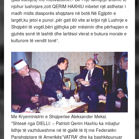
njohur lushnjare,zoti QERIM HAXHIU mbetet një atdhetar i
madh midis diasporës shqiptare në botë.Në Egjiptin e
largët,ku jetoi e punoi ,për gati 60 vite ai krijoi një Lushnje e
Shqipëri të vogël,bëri gjithçka për mësimin dhe përhapjen e
gjuhës sonë të lashtë dhe lartësoi vlerat e bukura morale e
kulturore të vendit tonë”.
Me Kryeministrin e Shqiperise Aleksander Meksi.
*Shtesë nga DIELLI: – Patrioti Qerim Haxhiu ka mbajtur
lidhje të vazhdueshme në të gjallë të tij me Federatën
Panshqiptare të Amerikës”VATRA” dhe ka bashkëpunuar