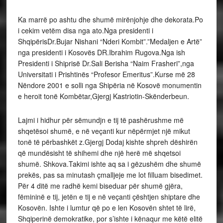
Ka marrë po ashtu dhe shumë mirënjohje dhe dekorata.Po
i cekim vetëm disa nga ato.Nga presidenti i
ShqipërisDr.Bujar Nishani “Nderi Kombit”.”Medaljen e Artë”
nga presidenti i Kosovës DR.Ibrahim Rugova.Nga ish
Presidenti i Shiprisë Dr.Sali Berisha “Naim Frasheri”,nga
Universitati i Prishtinës “Profesor Emeritus”.Kurse më 28
Nëndore 2001 e solli nga Shipëria në Kosovë monumentin
e heroit tonë Kombëtar,Gjergj Kastriotin-Skënderbeun.
Lajmi i hidhur për sëmundjn e tij të pashërushme më
shqetësoi shumë, e në veçanti kur nëpërmjet një mikut
tonë të përbashkët z.Gjergj Dodaj kishte shpreh dëshirën
që mundësisht të shihemi dhe një herë më shqetsoi
shumë. Shkova.Takimi ishte aq sa i gëzushëm dhe shumë
prekës, pas sa minutash çmalljeje me lot filluam bisedimet.
Për 4 ditë me radhë kemi biseduar për shumë gjëra,
fëmininë e tij, jetën e tij e në veçanti çështjen shiptare dhe
Kosovën. Ishte i lumtur që po e len Kosovën shtet të lirë,
Shqiperinë demokratike, por s’ishte i kënaqur me këtë elitë