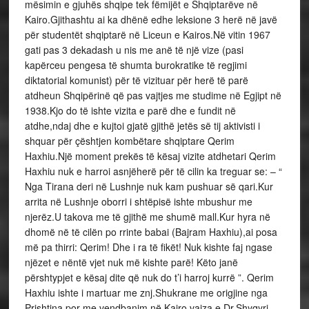
mësimin e gjuhës shqipe tek fëmijët e Shqiptarëve në
Kairo.Gjithashtu ai ka dhënë edhe leksione 3 herë në javë
për studentët shqiptarë në Liceun e Kairos.Në vitin 1967
gati pas 3 dekadash u nis me anë të një vize (pasi
kapërceu pengesa të shumta burokratike të regjimi
diktatorial komunist) për të vizituar për herë të parë
atdheun Shqipërinë që pas vajtjes me studime në Egjipt në
1938.Kjo do të ishte vizita e parë dhe e fundit në
atdhe,ndaj dhe e kujtoi gjatë gjithë jetës së tij aktivisti i
shquar për çështjen kombëtare shqiptare Qerim
Haxhiu.Një moment prekës të kësaj vizite atdhetari Qerim
Haxhiu nuk e harroi asnjëherë për të cilin ka treguar se: – “
Nga Tirana deri në Lushnje nuk kam pushuar së qari.Kur
arrita në Lushnje oborri i shtëpisë ishte mbushur me
njerëz.U takova me të gjithë me shumë mall.Kur hyra në
dhomë në të cilën po rrinte babai (Bajram Haxhiu),ai posa
më pa thirri: Qerim! Dhe i ra të fikët! Nuk kishte faj ngase
njëzet e nëntë vjet nuk më kishte parë! Këto janë
përshtypjet e kësaj dite që nuk do t’i harroj kurrë ”. Qerim
Haxhiu ishte i martuar me znj.Shukrane me origjine nga
Prishtina por me vendbanim në Kairo,vajza e Dr.Shyqyri