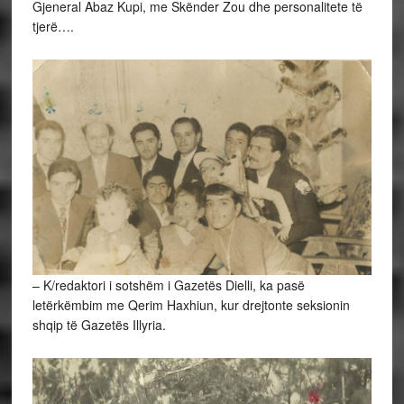
Gjeneral Abaz Kupi, me Skënder Zou dhe personalitete të
tjerë….
– K/redaktori i sotshëm i Gazetës Dielli, ka pasë
letërkëmbim me Qerim Haxhiun, kur drejtonte seksionin
shqip të Gazetës Illyria.