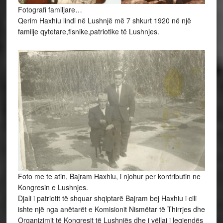
Fotografi familjare…
Qerim Haxhiu lindi në Lushnjë më 7 shkurt 1920 në një
familje qytetare,fisnike,patriotike të Lushnjes.
Foto me te atin, Bajram Haxhiu, i njohur per kontributin ne
Kongresin e Lushnjes.
Djali i patriotit të shquar shqiptarë Bajram bej Haxhiu i cili
ishte një nga anëtarët e Komisionit Nismëtar të Thirrjes dhe
Organizimit të Kongresit të Lushnjës dhe i vëllai i legjendës