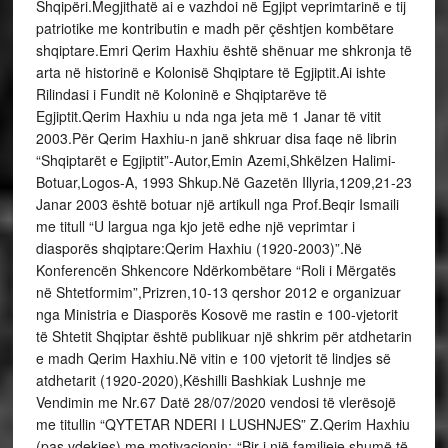
Shqipëri.Megjithatë ai e vazhdoi në Egjipt veprimtarinë e tij
patriotike me kontributin e madh për çështjen kombëtare
shqiptare.Emri Qerim Haxhiu është shënuar me shkronja të
arta në historinë e Kolonisë Shqiptare të Egjiptit.Ai ishte
Rilindasi i Fundit në Koloninë e Shqiptarëve të
Egjiptit.Qerim Haxhiu u nda nga jeta më 1 Janar të vitit
2003.Për Qerim Haxhiu-n janë shkruar disa faqe në librin
“Shqiptarët e Egjiptit”-Autor,Emin Azemi,Shkëlzen Halimi-
Botuar,Logos-A, 1993 Shkup.Në Gazetën Illyria,1209,21-23
Janar 2003 është botuar një artikull nga Prof.Beqir Ismaili
me titull “U largua nga kjo jetë edhe një veprimtar i
diasporës shqiptare:Qerim Haxhiu (1920-2003)”.Në
Konferencën Shkencore Ndërkombëtare “Roli i Mërgatës
në Shtetformim”,Prizren,10-13 qershor 2012 e organizuar
nga Ministria e Diasporës Kosovë me rastin e 100-vjetorit
të Shtetit Shqiptar është publikuar një shkrim për atdhetarin
e madh Qerim Haxhiu.Në vitin e 100 vjetorit të lindjes së
atdhetarit (1920-2020),Këshilli Bashkiak Lushnje me
Vendimin me Nr.67 Datë 28/07/2020 vendosi të vlerësojë
me titullin “QYTETAR NDERI I LUSHNJES” Z.Qerim Haxhiu
(pas vdekjes) me motivacionin:-“Bir i një familjeje shumë të