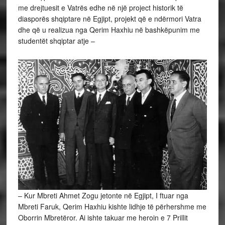
me drejtuesit e Vatrës edhe në një project historik të
diasporës shqiptare në Egjipt, projekt që e ndërmori Vatra
dhe që u realizua nga Qerim Haxhiu në bashkëpunim me
studentët shqiptar atje –
– Kur Mbreti Ahmet Zogu jetonte në Egjipt, I ftuar nga
Mbreti Faruk, Qerim Haxhiu kishte lidhje të përhershme me
Oborrin Mbretëror. Ai ishte takuar me heroin e 7 Prillit