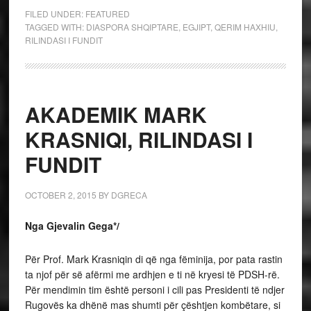
FILED UNDER:
FEATURED
TAGGED WITH:
DIASPORA SHQIPTARE
,
EGJIPT
,
QERIM HAXHIU
,
RILINDASI I FUNDIT
AKADEMIK MARK
KRASNIQI, RILINDASI I
FUNDIT
OCTOBER 2, 2015
BY
DGRECA
Nga Gjevalin Gega*/
Për Prof. Mark Krasniqin di që nga fëminija, por pata rastin
ta njof për së afërmi me ardhjen e ti në kryesi të PDSH-rë.
Për mendimin tim është personi i cili pas Presidenti të ndjer
Rugovës ka dhënë mas shumti për çështjen kombëtare, si