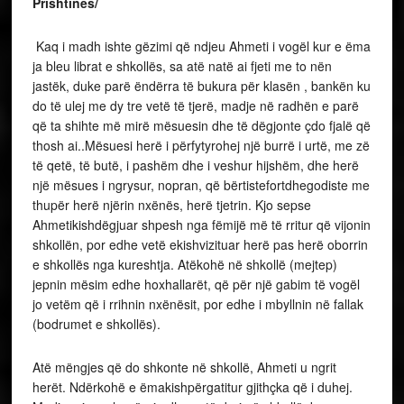
Prishtinës/
Kaq i madh ishte gëzimi që ndjeu Ahmeti i vogël kur e ëma
ja bleu librat e shkollës, sa atë natë ai fjeti me to nën
jastëk, duke parë ëndërra të bukura për klasën , bankën ku
do të ulej me dy tre vetë të tjerë, madje në radhën e parë
që ta shihte më mirë mësuesin dhe të dëgjonte çdo fjalë që
thosh ai..Mësuesi herë i përfytyrohej një burrë i urtë, me zë
të qetë, të butë, i pashëm dhe i veshur hijshëm, dhe herë
një mësues i ngrysur, nopran, që bërtistefortdhegodiste me
thupër herë njërin nxënës, herë tjetrin. Kjo sepse
Ahmetikishdëgjuar shpesh nga fëmijë më të rritur që vijonin
shkollën, por edhe vetë ekishvizituar herë pas herë oborrin
e shkollës nga kureshtja. Atëkohë në shkollë (mejtep)
jepnin mësim edhe hoxhallarët, që për një gabim të vogël
jo vetëm që i rrihnin nxënësit, por edhe i mbyllnin në fallak
(bodrumet e shkollës).
Atë mëngjes që do shkonte në shkollë, Ahmeti u ngrit
herët. Ndërkohë e ëmakishpërgatitur gjithçka që i duhej.