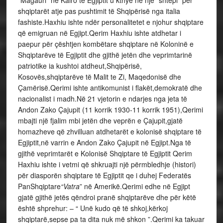
“Magauri” në Kairo të Egjiptit u kthye në një “shtëpi” për
shqiptarët atje pas pushtimit të Shqipërisë nga italia
fashiste.Haxhiu ishte ndër personalitetet e njohur shqiptare
që emigruan në Egjipt.Qerim Haxhiu ishte atdhetar i
paepur për çështjen kombëtare shqiptare në Koloninë e
Shqiptarëve të Egjiptit dhe gjithë jetën dhe veprimtarinë
patriotike ia kushtoi atdheut,Shqipërisë,
Kosovës,shqiptarëve të Malit te Zi, Maqedonisë dhe
Çamërisë.Qerimi ishte antikomunist i flakët,demokratë dhe
nacionalist i madh.Në 21 vjetorin e ndarjes nga jeta të
Andon Zako Çajupit (11 korrik 1930-11 korrik 1951),Qerimi
mbajti një fjalim mbi jetën dhe veprën e Çajupit,gjatë
homazheve që zhvilluan atdhetarët e kolonisë shqiptare të
Egjiptit,në varrin e Andon Zako Çajupit në Egjipt.Nga të
gjithë veprimtarët e Kolonisë Shqiptare të Egjiptit Qerim
Haxhiu ishte i vetmi që shkruajti një përmbledhje (histori)
për diasporën shqiptare të Egjiptit qe i duhej Federatës
PanShqiptare
“Vatra
” në Amerikë.Qerimi edhe në Egjipt
gjatë gjithë jetës qëndroi pranë shqiptarëve dhe për këtë
është shprehur: – “ Unë kudo që të shkoj,kërkoj
shqiptarë,sepse pa ta dita nuk më shkon ”.Qerimi ka takuar