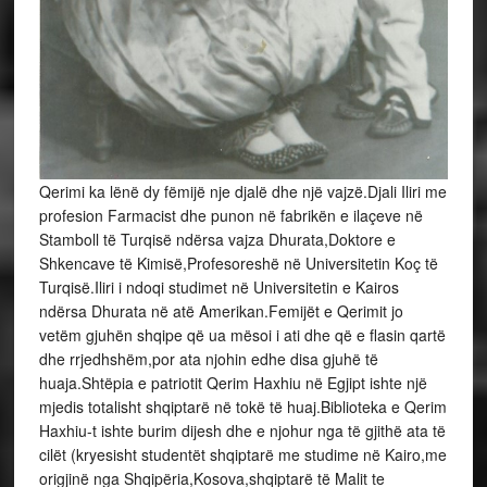
Qerimi ka lënë dy fëmijë nje djalë dhe një vajzë.Djali Iliri me
profesion Farmacist dhe punon në fabrikën e ilaçeve në
Stamboll të Turqisë ndërsa vajza Dhurata,Doktore e
Shkencave të Kimisë,Profesoreshë në Universitetin Koç të
Turqisë.Iliri i ndoqi studimet në Universitetin e Kairos
ndërsa Dhurata në atë Amerikan.Femijët e Qerimit jo
vetëm gjuhën shqipe që ua mësoi i ati dhe që e flasin qartë
dhe rrjedhshëm,por ata njohin edhe disa gjuhë të
huaja.Shtëpia e patriotit Qerim Haxhiu në Egjipt ishte një
mjedis totalisht shqiptarë në tokë të huaj.Biblioteka e Qerim
Haxhiu-t ishte burim dijesh dhe e njohur nga të gjithë ata të
cilët (kryesisht studentët shqiptarë me studime në Kairo,me
origjinë nga Shqipëria,Kosova,shqiptarë të Malit te