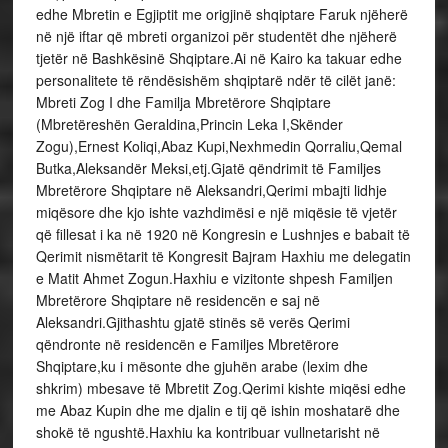
edhe Mbretin e Egjiptit me origjinë shqiptare Faruk njëherë
në një iftar që mbreti organizoi për studentët dhe njëherë
tjetër në Bashkësinë Shqiptare.Ai në Kairo ka takuar edhe
personalitete të rëndësishëm shqiptarë ndër të cilët janë:
Mbreti Zog I dhe Familja Mbretërore Shqiptare
(Mbretëreshën Geraldina,Princin Leka I,Skënder
Zogu),Ernest Koliqi,Abaz Kupi,Nexhmedin Qorraliu,Qemal
Butka,Aleksandër Meksi,etj.Gjatë qëndrimit të Familjes
Mbretërore Shqiptare në Aleksandri,Qerimi mbajti lidhje
miqësore dhe kjo ishte vazhdimësi e një miqësie të vjetër
që fillesat i ka në 1920 në Kongresin e Lushnjes e babait të
Qerimit nismëtarit të Kongresit Bajram Haxhiu me delegatin
e Matit Ahmet Zogun.Haxhiu e vizitonte shpesh Familjen
Mbretërore Shqiptare në residencën e saj në
Aleksandri.Gjithashtu gjatë stinës së verës Qerimi
qëndronte në residencën e Familjes Mbretërore
Shqiptare,ku i mësonte dhe gjuhën arabe (lexim dhe
shkrim) mbesave të Mbretit Zog.Qerimi kishte miqësi edhe
me Abaz Kupin dhe me djalin e tij që ishin moshatarë dhe
shokë të ngushtë.Haxhiu ka kontribuar vullnetarisht në