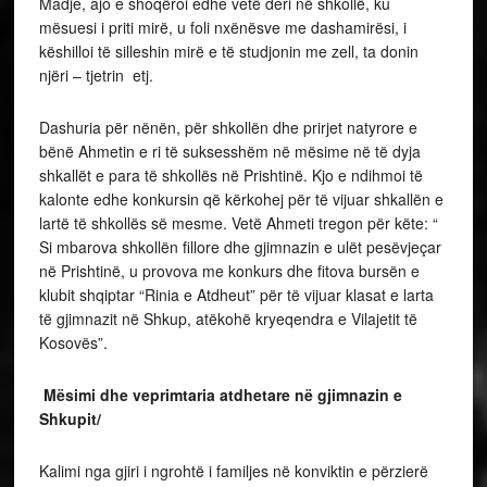
Madje, ajo e shoqëroi edhe vetë deri në shkollë, ku
mësuesi i priti mirë, u foli nxënësve me dashamirësi, i
këshilloi të silleshin mirë e të studjonin me zell, ta donin
njëri – tjetrin etj.
Dashuria për nënën, për shkollën dhe prirjet natyrore e
bënë Ahmetin e ri të suksesshëm në mësime në të dyja
shkallët e para të shkollës në Prishtinë. Kjo e ndihmoi të
kalonte edhe konkursin që kërkohej për të vijuar shkallën e
lartë të shkollës së mesme. Vetë Ahmeti tregon për këte: “
Si mbarova shkollën fillore dhe gjimnazin e ulët pesëvjeçar
në Prishtinë, u provova me konkurs dhe fitova bursën e
klubit shqiptar “Rinia e Atdheut” për të vijuar klasat e larta
të gjimnazit në Shkup, atëkohë kryeqendra e Vilajetit të
Kosovës”.
Mësimi dhe veprimtaria atdhetare në gjimnazin e
Shkupit/
Kalimi nga gjiri i ngrohtë i familjes në konviktin e përzierë