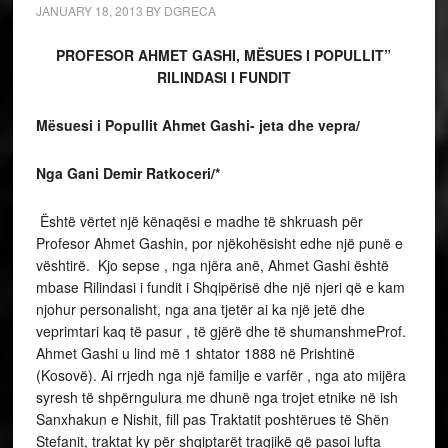
JANUARY 18, 2013
BY
DGRECA
PROFESOR AHMET GASHI, MËSUES I POPULLIT”
RILINDASI I FUNDIT
Mësuesi i Popullit Ahmet Gashi- jeta dhe vepra/
Nga
Gani Demir Ratkoceri/*
Është vërtet një kënaqësi e madhe të shkruash për
Profesor Ahmet Gashin, por njëkohësisht edhe një punë e
vështirë. Kjo sepse , nga njëra anë, Ahmet Gashi është
mbase Rilindasi i fundit i Shqipërisë dhe një njeri që e kam
njohur personalisht, nga ana tjetër ai ka një jetë dhe
veprimtari kaq të pasur , të gjërë dhe të shumanshmeProf.
Ahmet Gashi u lind më 1 shtator 1888 në Prishtinë
(Kosovë). Ai rrjedh nga një familje e varfër , nga ato mijëra
syresh të shpërngulura me dhunë nga trojet etnike në ish
Sanxhakun e Nishit, fill pas Traktatit poshtërues të Shën
Stefanit, traktat ky për shqiptarët tragjikë që pasoi lufta