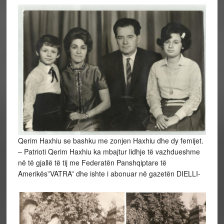
Qerim Haxhiu se bashku me zonjen Haxhiu dhe dy femijet.
– Patrioti Qerim Haxhiu ka mbajtur lidhje të vazhdueshme
në të gjallë të tij me Federatën Panshqiptare të
Amerikës”VATRA” dhe ishte i abonuar në gazetën DIELLI-