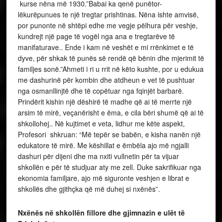
kurse nëna më 1930.”Babai ka qenë punëtor-
lëkurëpunues te një tregtar prishtinas. Nëna ishte amvisë,
por punonte në shtëpi edhe me vegje pëlhura për veshje,
kundrejt një page të vogël nga ana e tregtarëve të
manifaturave.. Ende i kam në veshët e mi rrënkimet e të
dyve, për shkak të punës së rendë që bënin dhe mjerimit të
familjes sonë.”Ahmeti i ri u rrit në këto kushte, por u edukua
me dashurinë për kombin dhe atdheun e vet të pushtuar
nga osmanllinjtë dhe të copëtuar nga fqinjët barbarë.
Prindërit kishin një dëshirë të madhe që ai të merrte një
arsim të mirë, veçanërisht e ëma, e cila bëri shumë që ai të
shkollohej.. Në kujtimet e veta, lidhur me këte aspekt,
Profesori shkruan: “Më tepër se babën, e kisha nanën një
edukatore të mirë. Me këshillat e ëmbëla ajo më ngjalli
dashuri për dijeni dhe ma nxiti vullnetin për ta vijuar
shkollën e për të studjuar aty me zell. Duke sakrifikuar nga
ekonomia familjare, ajo më siguronte veshjen e librat e
shkollës dhe gjithçka që më duhej si nxënës”.
Nxënës në shkollën fillore dhe gjimnazin e ulët të