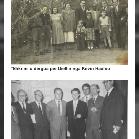
*Shkrimi u dergua per Diellin nga Kevin Haxhiu