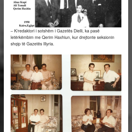
– K/redaktori i sotshëm i Gazetës Dielli, ka pasë
letërkëmbim me Qerim Haxhiun, kur drejtonte seksionin
shqip të Gazetës Illyria.