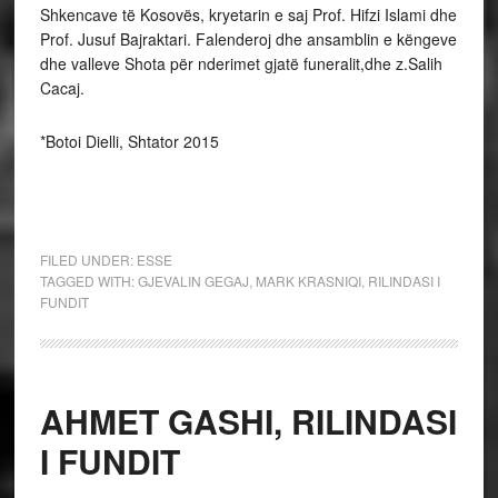
Shkencave të Kosovës, kryetarin e saj Prof. Hifzi Islami dhe
Prof. Jusuf Bajraktari. Falenderoj dhe ansamblin e këngeve
dhe valleve Shota për nderimet gjatë funeralit,dhe z.Salih
Cacaj.
*Botoi Dielli, Shtator 2015
FILED UNDER:
ESSE
TAGGED WITH:
GJEVALIN GEGAJ
,
MARK KRASNIQI
,
RILINDASI I
FUNDIT
AHMET GASHI, RILINDASI
I FUNDIT