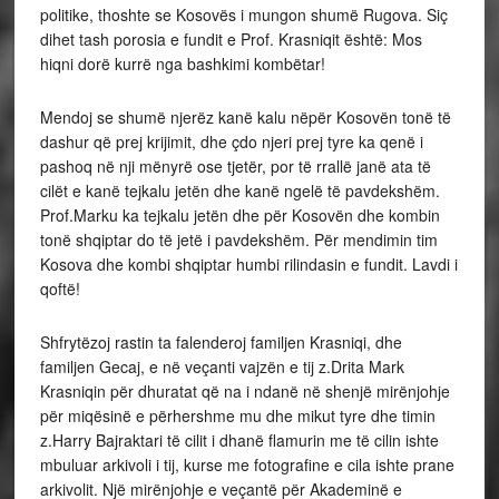
politike, thoshte se Kosovës i mungon shumë Rugova. Siç
dihet tash porosia e fundit e Prof. Krasniqit është: Mos
hiqni dorë kurrë nga bashkimi kombëtar!
Mendoj se shumë njerëz kanë kalu nëpër Kosovën tonë të
dashur që prej krijimit, dhe çdo njeri prej tyre ka qenë i
pashoq në nji mënyrë ose tjetër, por të rrallë janë ata të
cilët e kanë tejkalu jetën dhe kanë ngelë të pavdekshëm.
Prof.Marku ka tejkalu jetën dhe për Kosovën dhe kombin
tonë shqiptar do të jetë i pavdekshëm. Për mendimin tim
Kosova dhe kombi shqiptar humbi rilindasin e fundit. Lavdi i
qoftë!
Shfrytëzoj rastin ta falenderoj familjen Krasniqi, dhe
familjen Gecaj, e në veçanti vajzën e tij z.Drita Mark
Krasniqin për dhuratat që na i ndanë në shenjë mirënjohje
për miqësinë e përhershme mu dhe mikut tyre dhe timin
z.Harry Bajraktari të cilit i dhanë flamurin me të cilin ishte
mbuluar arkivoli i tij, kurse me fotografine e cila ishte prane
arkivolit. Një mirënjohje e veçantë për Akademinë e