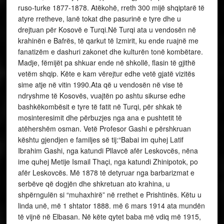
ruso-turke 1877-1878. Atëkohë, rreth 300 mijë shqiptarë të
atyre rretheve, lanë tokat dhe pasurinë e tyre dhe u
drejtuan për Kosovë e Turqi.Në Turqi ata u vendosën në
krahinën e Bafrës, të qarkut të Izmirit, ku ende ruajnë me
fanatizëm e dashuri zakonet dhe kulturën tonë kombëtare.
Madje, fëmijët pa shkuar ende në shkollë, flasin të gjithë
vetëm shqip. Këte e kam vërejtur edhe vetë gjatë vizitës
sime atje në vitin 1990.Ata që u vendosën në vise të
ndryshme të Kosovës, vuajtën po ashtu sikurse edhe
bashkëkombësit e tyre të fatit në Turqi, për shkak të
mosinteresimit dhe përbuzjes nga ana e pushtetit të
atëhershëm osman. Vetë Profesor Gashi e përshkruan
kështu gjendjen e familjes së tij:“Babai im quhej Latif
Ibrahim Gashi, nga katundi Pllavcë afër Leskovcës, nëna
ime quhej Metije Ismail Thaçi, nga katundi Zhinipotok, po
afër Leskovcës. Më 1878 të detyruar nga barbarizmat e
serbëve që dogjën dhe shkretuan ato krahina, u
shpërngulën si “muhaxhirë” në rrethet e Prishtinës. Këtu u
linda unë, më 1 shtator 1888. më 6 mars 1914 ata mundën
të vijnë në Elbasan. Në këte qytet baba më vdiq më 1915,