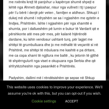
me nxënës krejt të panjohur u kapërcye shumë shpejt e
lehtë nga Ahmeti djaloshar, nisur nga vullneti i tij i paepur
për t’u bërë i denjë për veten , familjen e atdheun. Shkupi i
dukej më shumë i ndryshëm se sa i ngjashëm me qytetin e
lindjes, Prishtinën. Ishte i ngjashëm për nga xhamitë e
shumta, por i dallueshëm pë lumin e bukur të Vardarit që e
përshkonte atë mes për mes, për kalanë hijërëndë
dardane, ku ishin vendosur ushtarë turq, për lagjet me
shtëpi të grumbulluara dhe jo me mëhallë të veçantë si në
Prishtinë, me shtëpi të mbuluara me kashtë e pa dritare,
me ca copa xhami të ngjitura me baltë , ku jetonin të gjithë
të shpërngulurit nga viset e okupuara nga Serbia dhe që
shfrytëzoheshin nga pasanikët e Prishtinës.
Padyshim, dallimi më i rëndësishëm qe sepse në Shkup
shumica e popullsisë fliste shqip, në qytet e në rreth,
This website uses cookies to improve your experience. We'll
ndërsa në Prishtinë shqipja flitej vetëm në lagjen me
assume you're ok with this, but you can opt-out if you wish.
kësolla, “lagjen e muhaxhirëve”, si quhet ende sot.
Cookie settings
ACCEPT
Në konvikt jetonin nxënës nga Rumelia: maqedonë, grekë,