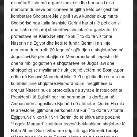
nismëtarë i shumë organizimeve si dhe hartues i disa
memorandumeve,peticioneve të gjitha këto për çështjen
kombëtare Shqiptare.Në 7 prill 1939 kundër okupimit të
Shqipërisë nga Italia fashiste Qerimi hartoi një peticion si
dhe ishte njëri prej studentëve shqiptarë organizator të
protestave në Kairo.Në vitin 1958 Tito do të vizitonte
Naserin në Egjypt dhe këtij të fundit Qerimi i nisi një
memorandum rreth 20 faqe për gjëndjen e shqiptarëve në
Jugosllavi.Në përmbajtjen e Memorandumit jepeshin të
dhëna mbi golgothën e shqiptarëve në Jugosllavi dhe
shpjegohej se myslimanë nuk jetojnë vetëm në Bosnje,por
edhe në Kosovë,Maqedoni,Mal të Zi e gjetiu dhe se ata me
kombësi janë shqiptarë.Memorandumi megjithëse iu
drejtua Naserit nuk u protokollua në zyrat e Institucionit të
Presidentit të Egjiptit por memorandumi u dorëzua në
Ambasadën Jugosllave.Kjo bëri që atdhetari Qerim Haxhiu
të arrestohej gjitmonë përkohësisht kur Tito do të vizitonte
Egjiptin.Në 9 korrik 1941 Qerimi do të shkruante poezinë
“Teqeja Magauri” kushtuar teqesë bektashiane shqiptare të
Baba Ahmet Serri Glina me origjinë nga Përmeti.Teqeja