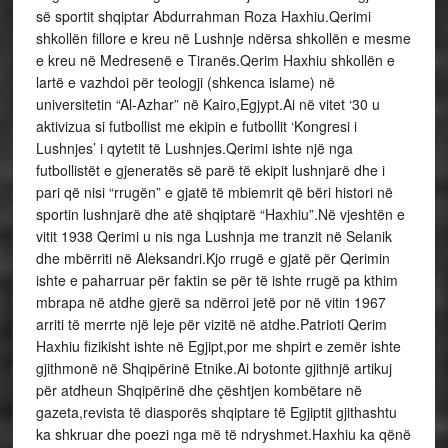
së sportit shqiptar Abdurrahman Roza Haxhiu.Qerimi
shkollën fillore e kreu në Lushnje ndërsa shkollën e mesme
e kreu në Medresenë e Tiranës.Qerim Haxhiu shkollën e
lartë e vazhdoi për teologji (shkenca islame) në
universitetin “Al-Azhar” në Kairo,Egjypt.Ai në vitet ‘30 u
aktivizua si futbollist me ekipin e futbollit ‘Kongresi i
Lushnjes’ i qytetit të Lushnjes.Qerimi ishte një nga
futbollistët e gjeneratës së parë të ekipit lushnjarë dhe i
pari që nisi “rrugën” e gjatë të mbiemrit që bëri histori në
sportin lushnjarë dhe atë shqiptarë “Haxhiu”.Në vjeshtën e
vitit 1938 Qerimi u nis nga Lushnja me tranzit në Selanik
dhe mbërriti në Aleksandri.Kjo rrugë e gjatë për Qerimin
ishte e paharruar për faktin se për të ishte rrugë pa kthim
mbrapa në atdhe gjerë sa ndërroi jetë por në vitin 1967
arriti të merrte një leje për vizitë në atdhe.Patrioti Qerim
Haxhiu fizikisht ishte në Egjipt,por me shpirt e zemër ishte
gjithmonë në Shqipërinë Etnike.Ai botonte gjithnjë artikuj
për atdheun Shqipërinë dhe çështjen kombëtare në
gazeta,revista të diasporës shqiptare të Egjiptit gjithashtu
ka shkruar dhe poezi nga më të ndryshmet.Haxhiu ka qënë