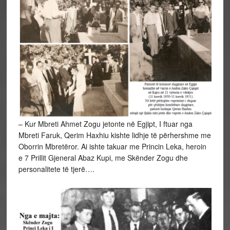
– Kur Mbreti Ahmet Zogu jetonte në Egjipt, I ftuar nga
Mbreti Faruk, Qerim Haxhiu kishte lidhje të përhershme me
Oborrin Mbretëror. Ai ishte takuar me Princin Leka, heroin
e 7 Prillit Gjeneral Abaz Kupi, me Skënder Zogu dhe
personalitete të tjerë….