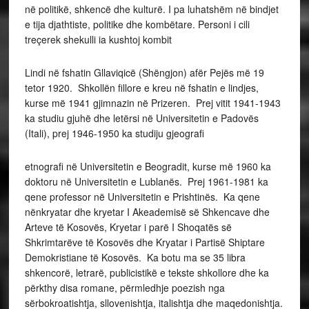
në politikë, shkencë dhe kulturë. I pa luhatshëm në bindjet
e tija djathtiste, politike dhe kombëtare. Personi i cili
treçerek shekulli ia kushtoj kombit
Lindi në fshatin Gllaviqicë (Shëngjon) afër Pejës më 19
tetor 1920. Shkollën fillore e kreu në fshatin e lindjes,
kurse më 1941 gjimnazin në Prizeren. Prej vitit 1941-1943
ka studiu gjuhë dhe letërsi në Universitetin e Padovës
(Itali), prej 1946-1950 ka studiju gjeografi
etnografi në Universitetin e Beogradit, kurse më 1960 ka
doktoru në Universitetin e Lublanës. Prej 1961-1981 ka
qene professor në Universitetin e Prishtinës. Ka qene
nënkryatar dhe kryetar I Akeademisë së Shkencave dhe
Arteve të Kosovës, Kryetar i parë I Shoqatës së
Shkrimtarëve të Kosovës dhe Kryatar i Partisë Shiptare
Demokristiane të Kosovës. Ka botu ma se 35 libra
shkencorë, letrarë, publicistikë e tekste shkollore dhe ka
përkthy disa romane, përmledhje poezish nga
sërbokroatishtja, sllovenishtja, italishtja dhe maqedonishtja.