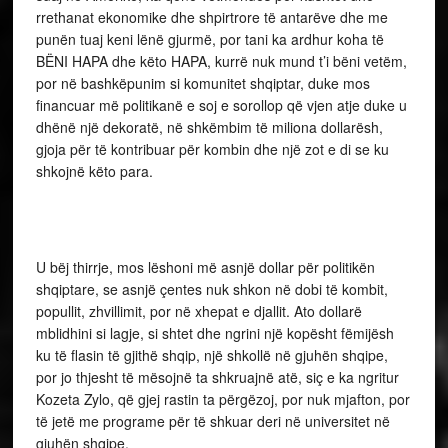
rrethanat ekonomike dhe shpirtrore të antarëve dhe me
punën tuaj keni lënë gjurmë, por tani ka ardhur koha të
BËNI HAPA dhe këto HAPA, kurrë nuk mund t’i bëni vetëm,
por në bashkëpunim si komunitet shqiptar, duke mos
financuar më politikanë e soj e sorollop që vjen atje duke u
dhënë një dekoratë, në shkëmbim të miliona dollarësh,
gjoja për të kontribuar për kombin dhe një zot e di se ku
shkojnë këto para.
U bëj thirrje, mos lëshoni më asnjë dollar për politikën
shqiptare, se asnjë çentes nuk shkon në dobi të kombit,
popullit, zhvillimit, por në xhepat e djallit. Ato dollarë
mblidhini si lagje, si shtet dhe ngrini një kopësht fëmijësh
ku të flasin të gjithë shqip, një shkollë në gjuhën shqipe,
por jo thjesht të mësojnë ta shkruajnë atë, siç e ka ngritur
Kozeta Zylo, që gjej rastin ta përgëzoj, por nuk mjafton, por
të jetë me programe për të shkuar deri në universitet në
gjuhën shqipe.