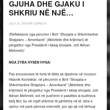
GJUHA DHE GJAKU I
SHKRIU NË NJË…
JULY 31, 2016
BY
DGRECA
(Refleksione nga perurimi I librit “Shoqata e Shkrimtarëve
Shqiptaro – Amerikanë” (Aktivitete dhe krijimtari) të
përgatitur nga Presidenti i kësaj shoqate, zoti Adnan
Mehmeti)/
NGA ZYBA HYSEN HYSA/
Pas emocioneve të forta të ditës së djeshme në muzeun
Historik Kombëtar, në përurimin e librit “Shoqata e
Shkrimtarëve Shqiptaro – Amerikanë” (Aktivitete dhe
krijimtari) të përgatitur nga Presidenti i kësaj shoqate, zoti
Adnan Mehmeti, sot në pushimin e pasdites ia kushtova
këtij libri, ku në mjaft shkrime të përfshira në të, isha e
njohur më parë përmes internetit, por ajo që më tërhoqi