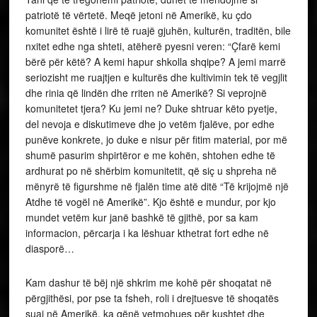
patriotë të vërtetë. Meqë jetoni në Amerikë, ku çdo
komunitet është i lirë të ruajë gjuhën, kulturën, traditën, bile
nxitet edhe nga shteti, atëherë pyesni veren: “Çfarë kemi
bërë për këtë? A kemi hapur shkolla shqipe? A jemi marrë
seriozisht me ruajtjen e kulturës dhe kultivimin tek të vegjlit
dhe rinia që lindën dhe rriten në Amerikë? Si veprojnë
komunitetet tjera? Ku jemi ne? Duke shtruar këto pyetje,
del nevoja e diskutimeve dhe jo vetëm fjalëve, por edhe
punëve konkrete, jo duke e nisur për fitim material, por më
shumë pasurim shpirtëror e me kohën, shtohen edhe të
ardhurat po në shërbim komunitetit, që siç u shpreha në
mënyrë të figurshme në fjalën time atë ditë “Të krijojmë një
Atdhe të vogël në Amerikë”. Kjo është e mundur, por kjo
mundet vetëm kur janë bashkë të gjithë, por sa kam
informacion, përcarja i ka lëshuar kthetrat fort edhe në
diasporë…
Kam dashur të bëj një shkrim me kohë për shoqatat në
përgjithësi, por pse ta fsheh, roli i drejtuesve të shoqatës
suaj në Amerikë, ka qënë vetmohues për kushtet dhe