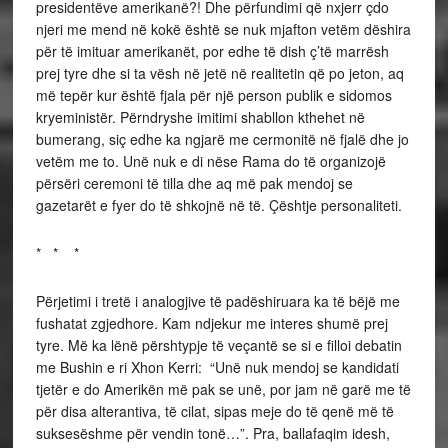
presidentëve amerikanë?! Dhe përfundimi që nxjerr çdo
njeri me mend në kokë është se nuk mjafton vetëm dëshira
për të imituar amerikanët, por edhe të dish ç’të marrësh
prej tyre dhe si ta vësh në jetë në realitetin që po jeton, aq
më tepër kur është fjala për një person publik e sidomos
kryeministër. Përndryshe imitimi shabllon kthehet në
bumerang, siç edhe ka ngjarë me cermonitë në fjalë dhe jo
vetëm me to. Unë nuk e di nëse Rama do të organizojë
përsëri ceremoni të tilla dhe aq më pak mendoj se
gazetarët e fyer do të shkojnë në të. Çështje personaliteti.
* * *
Përjetimi i tretë i analogjive të padëshiruara ka të bëjë me
fushatat zgjedhore. Kam ndjekur me interes shumë prej
tyre. Më ka lënë përshtypje të veçantë se si e filloi debatin
me Bushin e ri Xhon Kerri: “Unë nuk mendoj se kandidati
tjetër e do Amerikën më pak se unë, por jam në garë me të
për disa alterantiva, të cilat, sipas meje do të qenë më të
suksesëshme për vendin tonë…”. Pra, ballafaqim idesh,