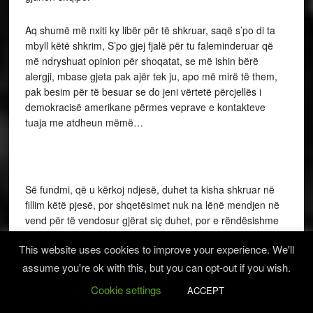
Aq shumë më nxiti ky libër për të shkruar, saqë s’po di ta
mbyll këtë shkrim, S’po gjej fjalë për tu faleminderuar që
më ndryshuat opinion për shoqatat, se më ishin bërë
alergji, mbase gjeta pak ajër tek ju, apo më mirë të them,
pak besim për të besuar se do jeni vërtetë përcjellës i
demokracisë amerikane përmes veprave e kontakteve
tuaja me atdheun mëmë…
Së fundmi, që u kërkoj ndjesë, duhet ta kisha shkruar në
fillim këtë pjesë, por shqetësimet nuk na lënë mendjen në
vend për të vendosur gjërat siç duhet, por e rëndësishme
është, që unë u kam ndjekur, si në aktivitete, si në
This website uses cookies to improve your experience. We'll
krijimtari, si në kontakte me individë të veçantë, duke
biseduar, marrë intervista, apo dhe kam qënë në përurime
assume you're ok with this, but you can opt-out if you wish.
librash dhe kjo më ka dhënë mundësi të njoh edhe
Cookie settings
ACCEPT
krijimtarinë e disa prej anëtarëve të kësaj shoqate. Vlen të
përmend këtu të madhin Gjekë Marinaj, i cili mundësoi në