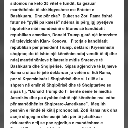
sidomos në këto 25 vitet e fundit, ka gëzuar
marrëdhënie të shkëlqyeshme me Shtetet e
Bashkuara. Dhe për çka? Duket se Zoti Rama është
futur në “pyllë pa kmesë” ndërsa iu përgjigj pyetjeve
hipotetike mbi mundësinë e fitores së kandidatit
republikan amerikan, Donald Trump gjatë një interviste
në televizionin Klan- Kosova. Fitorja e kandidatit
republikan për president Trump, deklaroi Kryeministri
shqiptar, do të ishte një kërcënim ndaj vendit të tij dhe
ndaj marrëdhënieve bilaterale midis Shteteve të
Bashkuara dhe Shqipërisë. Sipas agjencive të lajmeve
Rama u citua të jetë deklaruar jo vetëm si Edi Rama,
por si Kryeministër i Shqipërisë dhe si i tillë ai u
shpreh në emër të Shqipërisë dhe të Shqiptarëve se
sipas tij, “Donald Trump do t’i bënte dëme të mëdha
Amerikës dhe pa dyshim është një kërcënim real edhe
për marrëdhëniet Shqiptaro-Amerikane”. Megjith
peshën e rëndë të këtij prononcimi, Zoti Rama nuk dha
asnjë shpjegim dhe asnjë fakt për të jutsifikuar
deklaratën e tij se pse zgjedhja e mundëshme e