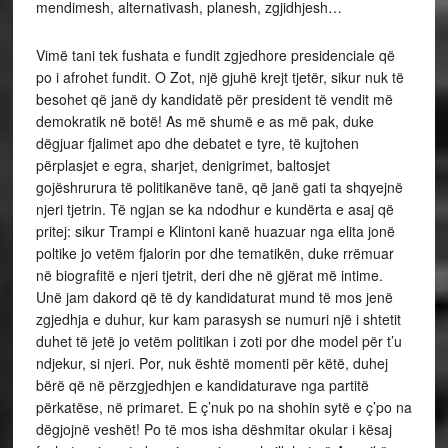
mendimesh, alternativash, planesh, zgjidhjesh…
Vimë tani tek fushata e fundit zgjedhore presidenciale që
po i afrohet fundit. O Zot, një gjuhë krejt tjetër, sikur nuk të
besohet që janë dy kandidatë për president të vendit më
demokratik në botë! As më shumë e as më pak, duke
dëgjuar fjalimet apo dhe debatet e tyre, të kujtohen
përplasjet e egra, sharjet, denigrimet, baltosjet
gojëshrurura të politikanëve tanë, që janë gati ta shqyejnë
njeri tjetrin. Të ngjan se ka ndodhur e kundërta e asaj që
pritej: sikur Trampi e Klintoni kanë huazuar nga elita jonë
poltike jo vetëm fjalorin por dhe tematikën, duke rrëmuar
në biografitë e njeri tjetrit, deri dhe në gjërat më intime.
Unë jam dakord që të dy kandidaturat mund të mos jenë
zgjedhja e duhur, kur kam parasysh se numuri një i shtetit
duhet të jetë jo vetëm politikan i zoti por dhe model për t’u
ndjekur, si njeri. Por, nuk është momenti për këtë, duhej
bërë që në përzgjedhjen e kandidaturave nga partitë
përkatëse, në primaret. E ç’nuk po na shohin sytë e ç’po na
dëgjojnë veshët! Po të mos isha dëshmitar okular i kësaj