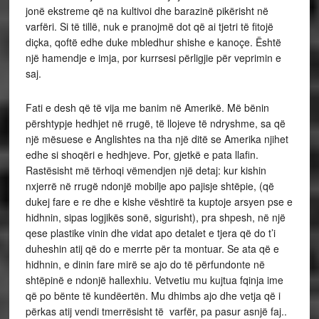
jonë ekstreme që na kultivoi dhe barazinë pikërisht në
varfëri. Si të tillë, nuk e pranojmë dot që ai tjetri të fitojë
diçka, qoftë edhe duke mbledhur shishe e kanoçe. Është
një hamendje e imja, por kurrsesi përligjie për veprimin e
saj.
Fati e desh që të vija me banim në Amerikë. Më bënin
përshtypje hedhjet në rrugë, të llojeve të ndryshme, sa që
një mësuese e Anglishtes na tha një ditë se Amerika njihet
edhe si shoqëri e hedhjeve. Por, gjetkë e pata llafin.
Rastësisht më tërhoqi vëmendjen një detaj: kur kishin
nxjerrë në rrugë ndonjë mobilje apo pajisje shtëpie, (që
dukej fare e re dhe e kishe vështirë ta kuptoje arsyen pse e
hidhnin, sipas logjikës sonë, sigurisht), pra shpesh, në një
qese plastike vinin dhe vidat apo detalet e tjera që do t’i
duheshin atij që do e merrte për ta montuar. Se ata që e
hidhnin, e dinin fare mirë se ajo do të përfundonte në
shtëpinë e ndonjë hallexhiu. Vetvetiu mu kujtua fqinja ime
që po bënte të kundëertën. Mu dhimbs ajo dhe vetja që i
përkas atij vendi tmerrësisht të varfër, pa pasur asnjë faj..