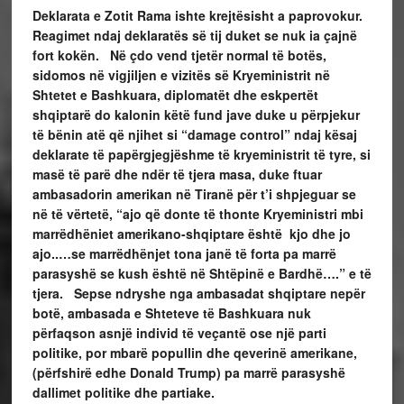
Deklarata e Zotit Rama ishte krejtësisht a paprovokur.
Reagimet ndaj deklaratës së tij duket se nuk ia çajnë
fort kokën. Në çdo vend tjetër normal të botës,
sidomos në vigjiljen e vizitës së Kryeministrit në
Shtetet e Bashkuara, diplomatët dhe eskpertët
shqiptarë do kalonin këtë fund jave duke u përpjekur
të bënin atë që njihet si “damage control” ndaj kësaj
deklarate të papërgjegjëshme të kryeministrit të tyre, si
masë të parë dhe ndër të tjera masa, duke ftuar
ambasadorin amerikan në Tiranë për t’i shpjeguar se
në të vërtetë, “ajo që donte të thonte Kryeministri mbi
marrëdhëniet amerikano-shqiptare është kjo dhe jo
ajo..…se marrëdhënjet tona janë të forta pa marrë
parasyshë se kush është në Shtëpinë e Bardhë….” e të
tjera. Sepse ndryshe nga ambasadat shqiptare nepër
botë, ambasada e Shteteve të Bashkuara nuk
përfaqson asnjë individ të veçantë ose një parti
politike, por mbarë popullin dhe qeverinë amerikane,
(përfshirë edhe Donald Trump) pa marrë parasyshë
dallimet politike dhe partiake.