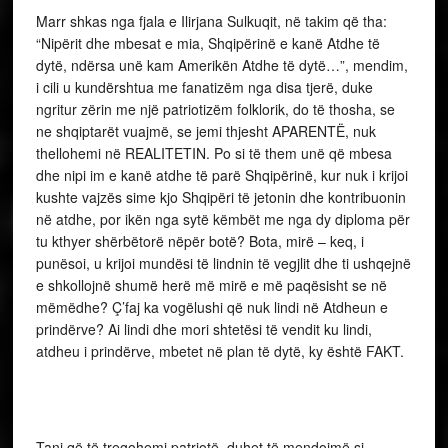
Marr shkas nga fjala e Ilirjana Sulkuqit, në takim që tha:
“Nipërit dhe mbesat e mia, Shqipërinë e kanë Atdhe të
dytë, ndërsa unë kam Amerikën Atdhe të dytë…”, mendim,
i cili u kundërshtua me fanatizëm nga disa tjerë, duke
ngritur zërin me një patriotizëm folklorik, do të thosha, se
ne shqiptarët vuajmë, se jemi thjesht APARENTË, nuk
thellohemi në REALITETIN. Po si të them unë që mbesa
dhe nipi im e kanë atdhe të parë Shqipërinë, kur nuk i krijoi
kushte vajzës sime kjo Shqipëri të jetonin dhe kontribuonin
në atdhe, por ikën nga sytë këmbët me nga dy diploma për
tu kthyer shërbëtorë nëpër botë? Bota, mirë – keq, i
punësoi, u krijoi mundësi të lindnin të vegjlit dhe ti ushqejnë
e shkollojnë shumë herë më mirë e më paqësisht se në
mëmëdhe? Ç’faj ka vogëlushi që nuk lindi në Atdheun e
prindërve? Ai lindi dhe mori shtetësi të vendit ku lindi,
atdheu i prindërve, mbetet në plan të dytë, ky është FAKT.
Tani që të tregohemi patriotë, duhet të mendojmë si