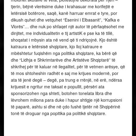
tjerin, bëjnë vlerësime duke i krahasuar me korifejtë e
letërsisë botërore, saqë, kanë harruar emrat e tyre, por
dikush quhet dhe vetquhet “Esenini i Elbasanit”, “Kafka e
Vlorës”… dhe nuk po shfaqet një autor të përfaqësohet me
dinjitet, me individualitetin e tij artistiK e pse ka të tillë,
shoqatat i mbysin ata në vend që ti ndriçojnë. Kjo është
katraura e letërsisë shqiptare, kjo lloj katraure e
mbështetur fuqishëm nga politika shqiptare, ka bërë që
dhe “Lidhja e Shkrimtarëve dhe Artistëve Shqiptarë” të
shkrihej për të kaluar në ilegalitet, për të vetmen arësye, që
të mos shtoheshin radhët e saj me krijues modernë, por
ata të jenë degë – degë, pa trung e rrënjë, në erë, ndërsa
krijuesit e ngritur me taksat e popullit, përsëri ata
sponsorizohen nga shteti, botohen tonelata libra dhe
lëvrohem miliona para duke i hapur shtigje një korrupsioni
të paparë, ashtu si dhe në çdo fushë tjetër në Shqipërinë
tonë të droguar nga popitika pa politikë shqiptare.