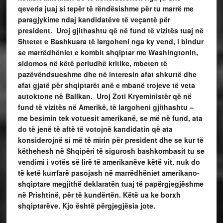
qeveria juaj si tepër të rëndësishme për tu marrë me
paragjykime ndaj kandidatëve të veçantë për
president. Uroj gjithashtu që në fund të vizitës tuaj në
Shtetet e Bashkuara të largoheni nga ky vend, i bindur
se marrëdhëniet e kombit shqiptar me Washingtonin,
sidomos në këtë periudhë kritike, mbeten të
pazëvëndsueshme dhe në interesin afat shkurtë dhe
afat gjatë për shqiptarët anë e mbanë trojeve të veta
autoktone në Ballkan. Uroj Zoti Kryeministër që në
fund të vizitës në Amerikë, të largoheni gjithashtu –
me besimin tek votuesit amerikanë, se më në fund, ata
do të jenë të aftë të votojnë kandidatin që ata
konsiderojnë si më të mirin për president dhe se kur të
këthehesh në Shqipëri të sigurosh bashkombasit tu se
vendimi i votës së lirë të amerikanëve këtë vit, nuk do
të ketë kurrfarë pasojash në marrëdhëniet amerikano-
shqiptare megjithë deklaratën tuaj të papërgjegjëshme
në Prishtinë, për të kundërtën. Këtë ua ke borxh
shqiptarëve. Kjo është përgjegjësia jote.