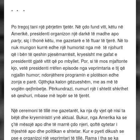
* * *
Po tregoj tani një përjetim tjetër. Në çdo fund viti, këtu në
Amerikë, presidenti organizon një darkë të madhe apo
party
, siç i thonë këtu, me gazetarë e të ftuar të tjerë. Në to
nuk mungon kurrë edhe një humorist nga më të njohurit
që i bën të qeshin pjesëmarrësit, kryesisht me gafat e
presidentit gjatë vitit që po mbyllet. Por, si të mos mjaftonte
kjo, vetë presidenti rrëfen episode nga veprimtaria e tij që
ngjallin humor; ndonjëhere programin e plotëson edhe
zonja e parë. Gjithçka kalon gëzueshëm, me as më të
voglën qejfmbetje. Përkundrazi, numuri një i shtetit shkrihet
së qeshuri, mbase më tepër se të tjerët.
Një ceremoni të tillë me gazetarët, ka nja dy vjet që nisi ta
bëjë dhe kryeministri ynë aktual. Bukur, nga Amerika ka se
ç’të mësojë apo dhe të marrë çdo njeri, qoftë qytetar i
thjeshtë apo dhe politikan e shtetar. Kur e pyeti dikush se
pse e organizoi një veprimtari të tillë, Rama i tha se ka