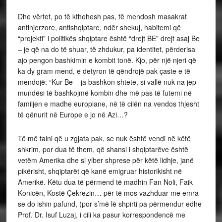
Dhe vërtet, po të kthehesh pas, të mendosh masakrat
antinjerzore, antishqiptare, ndër shekuj, habitemi që
“projekti” i politikës shqiptare është “drejt BE” drejt asaj Be
– je që na do të shuar, të zhdukur, pa identitet, përderisa
ajo pengon bashkimin e kombit tonë. Kjo, për një njeri që
ka dy gram mend, e detyron të qëndrojë pak çaste e të
mendojë: “Kur Be – ja bashkon shtete, si vallë nuk na jep
mundësi të bashkojmë kombin dhe më pas të futemi në
familjen e madhe europiane, në të cilën na vendos thjesht
të qënurit në Europe e jo në Azi…?
Të më falni që u zgjata pak, se nuk është vendi në këtë
shkrim, por dua të them, që shansi i shqiptarëve është
vetëm Amerika dhe si ylber shprese për këtë lidhje, janë
pikërisht, shqiptarët që kanë emigruar historikisht në
Amerikë. Këtu dua të përmend të madhin Fan Noli, Faik
Konicën, Kostë Çekrezin… për të mos vazhduar me emra
se do ishin pafund, (por s’më lë shpirti pa përmendur edhe
Prof. Dr. Isuf Luzaj, i cili ka pasur korrespondencë me