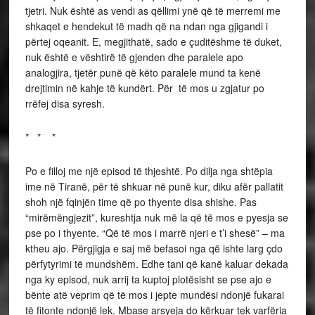
tjetri. Nuk është as vendi as qëllimi ynë që të merremi me
shkaqet e hendekut të madh që na ndan nga gjigandi i
përtej oqeanit. E, megjithatë, sado e çuditëshme të duket,
nuk është e vështirë të gjenden dhe paralele apo
analogjira, tjetër punë që këto paralele mund ta kenë
drejtimin në kahje të kundërt. Për të mos u zgjatur po
rrëfej disa syresh.
* * *
Po e filloj me një episod të thjeshtë. Po dilja nga shtëpia
ime në Tiranë, për të shkuar në punë kur, diku afër pallatit
shoh një fqinjën time që po thyente disa shishe. Pas
“mirëmëngjezit”, kureshtja nuk më la që të mos e pyesja se
pse po i thyente. “Që të mos i marrë njeri e t’i shesë” – ma
ktheu ajo. Përgjigja e saj më befasoi nga që ishte larg çdo
përfytyrimi të mundshëm. Edhe tani që kanë kaluar dekada
nga ky episod, nuk arrij ta kuptoj plotësisht se pse ajo e
bënte atë veprim që të mos i jepte mundësi ndonjë fukarai
të fitonte ndonjë lek. Mbase arsyeja do kërkuar tek varfëria