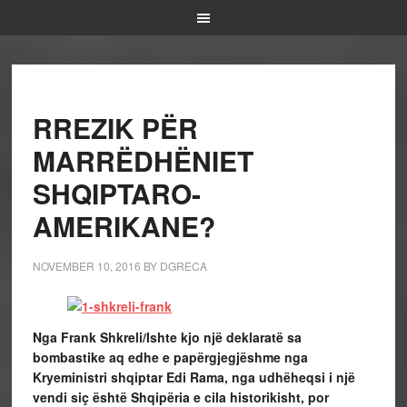
RREZIK PËR
MARRËDHËNIET
SHQIPTARO-
AMERIKANE?
NOVEMBER 10, 2016
BY
DGRECA
Nga Frank Shkreli/
Ishte kjo një deklaratë sa
bombastike aq edhe e papërgjegjëshme nga
Kryeministri shqiptar Edi Rama, nga udhëheqsi i një
vendi siç është Shqipëria e cila historikisht, por