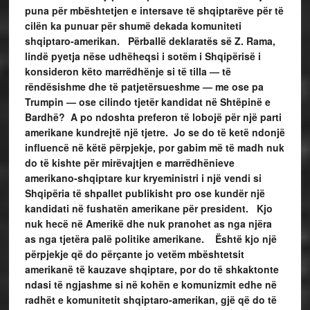
puna për mbështetjen e intersave të shqiptarëve për të
cilën ka punuar për shumë dekada komuniteti
shqiptaro-amerikan. Përballë deklaratës së Z. Rama,
lindë pyetja nëse udhëheqsi i sotëm i Shqipërisë i
konsideron këto marrëdhënje si të tilla — të
rëndësishme dhe të patjetërsueshme — me ose pa
Trumpin — ose cilindo tjetër kandidat në Shtëpinë e
Bardhë? A po ndoshta preferon të lobojë për një parti
amerikane kundrejtë një tjetre. Jo se do të ketë ndonjë
influencë në këtë përpjekje, por gabim më të madh nuk
do të kishte për mirëvajtjen e marrëdhënieve
amerikano-shqiptare kur kryeministri i një vendi si
Shqipëria të shpallet publikisht pro ose kundër një
kandidati në fushatën amerikane për president. Kjo
nuk hecë në Amerikë dhe nuk pranohet as nga njëra
as nga tjetëra palë politike amerikane. Është kjo një
përpjekje që do përçante jo vetëm mbështetsit
amerikanë të kauzave shqiptare, por do të shkaktonte
ndasi të ngjashme si në kohën e komunizmit edhe në
radhët e komunitetit shqiptaro-amerikan, gjë që do të