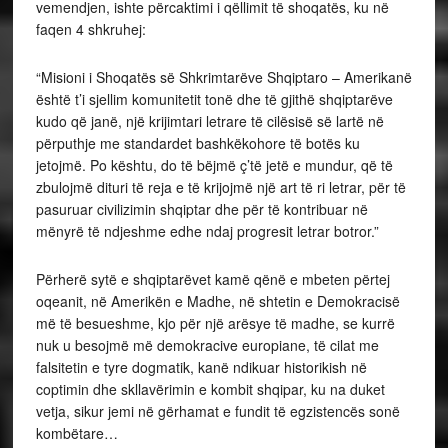
vemendjen, ishte përcaktimi i qëllimit të shoqatës, ku në
faqen 4 shkruhej:
“Misioni i Shoqatës së Shkrimtarëve Shqiptaro – Amerikanë
është t’i sjellim komunitetit tonë dhe të gjithë shqiptarëve
kudo që janë, një krijimtari letrare të cilësisë së lartë në
përputhje me standardet bashkëkohore të botës ku
jetojmë. Po kështu, do të bëjmë ç’të jetë e mundur, që të
zbulojmë dituri të reja e të krijojmë një art të ri letrar, për të
pasuruar civilizimin shqiptar dhe për të kontribuar në
mënyrë të ndjeshme edhe ndaj progresit letrar botror.”
Përherë sytë e shqiptarëvet kamë qënë e mbeten përtej
oqeanit, në Amerikën e Madhe, në shtetin e Demokracisë
më të besueshme, kjo për një arësye të madhe, se kurrë
nuk u besojmë më demokracive europiane, të cilat me
falsitetin e tyre dogmatik, kanë ndikuar historikish në
coptimin dhe skllavërimin e kombit shqipar, ku na duket
vetja, sikur jemi në gërhamat e fundit të egzistencës sonë
kombëtare…