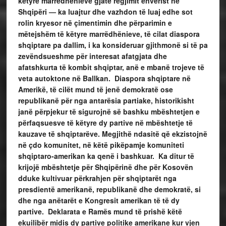
këtyre marrëdhënieve gjatë regjimit enverist në
Shqipëri — ka luajtur dhe vazhdon të luaj edhe sot
rolin kryesor në çimentimin dhe përparimin e
mëtejshëm të këtyre marrëdhënieve, të cilat diaspora
shqiptare pa dallim, i ka konsideruar gjithmonë si të pa
zevëndsueshme për interesat afatgjata dhe
afatshkurta të kombit shqiptar, anë e mbanë trojeve të
veta autoktone në Ballkan. Diaspora shqiptare në
Amerikë, të cilët mund të jenë demokratë ose
republikanë për nga antarësia partiake, historikisht
janë përpjekur të sigurojnë së bashku mbështetjen e
përfaqsuesve të këtyre dy partive në mbështetje të
kauzave të shqiptarëve. Megjithë ndasitë që ekzistojnë
në çdo komunitet, në këtë pikëpamje komuniteti
shqiptaro-amerikan ka qenë i bashkuar. Ka ditur të
krijojë mbështetje për Shqipërinë dhe për Kosovën
dduke kultivuar përkrahjen për shqiptarët nga
presdientë amerikanë, republikanë dhe demokratë, si
dhe nga anëtarët e Kongresit amerikan të të dy
partive. Deklarata e Ramës mund të prishë këtë
ekuilibër midis dy partive politike amerikane kur vjen