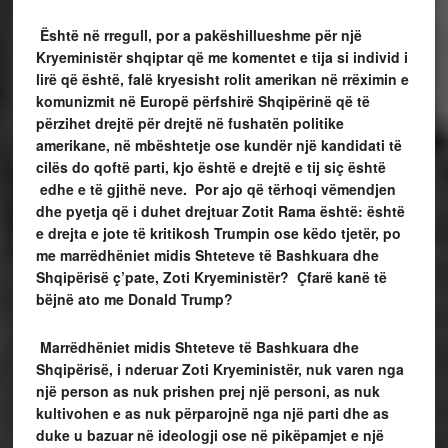
Është në rregull, por a pakëshillueshme për një
Kryeministër shqiptar që me komentet e tija si individ i
lirë që është, falë kryesisht rolit amerikan në rrëximin e
komunizmit në Europë përfshirë Shqipërinë që të
përzihet drejtë për drejtë në fushatën politike
amerikane, në mbështetje ose kundër një kandidati të
cilës do qoftë parti, kjo është e drejtë e tij siç është
edhe e të gjithë neve. Por ajo që tërhoqi vëmendjen
dhe pyetja që i duhet drejtuar Zotit Rama është: është
e drejta e jote të kritikosh Trumpin ose këdo tjetër, po
me marrëdhëniet midis Shteteve të Bashkuara dhe
Shqipërisë ç’pate, Zoti Kryeministër? Çfarë kanë të
bëjnë ato me Donald Trump?
Marrëdhëniet midis Shteteve të Bashkuara dhe
Shqipërisë, i nderuar Zoti Kryeministër, nuk varen nga
një person as nuk prishen prej një personi, as nuk
kultivohen e as nuk përparojnë nga një parti dhe as
duke u bazuar në ideologji ose në pikëpamjet e një