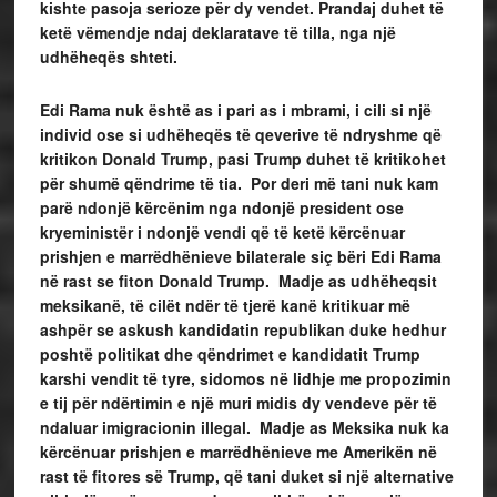
kishte pasoja serioze për dy vendet. Prandaj duhet të
ketë vëmendje ndaj deklaratave të tilla, nga një
udhëheqës shteti.
Edi Rama nuk është as i pari as i mbrami, i cili si një
individ ose si udhëheqës të qeverive të ndryshme që
kritikon Donald Trump, pasi Trump duhet të kritikohet
për shumë qëndrime të tia. Por deri më tani nuk kam
parë ndonjë kërcënim nga ndonjë president ose
kryeministër i ndonjë vendi që të ketë kërcënuar
prishjen e marrëdhënieve bilaterale siç bëri Edi Rama
në rast se fiton Donald Trump. Madje as udhëheqsit
meksikanë, të cilët ndër të tjerë kanë kritikuar më
ashpër se askush kandidatin republikan duke hedhur
poshtë politikat dhe qëndrimet e kandidatit Trump
karshi vendit të tyre, sidomos në lidhje me propozimin
e tij për ndërtimin e një muri midis dy vendeve për të
ndaluar imigracionin illegal. Madje as Meksika nuk ka
kërcënuar prishjen e marrëdhënieve me Amerikën në
rast të fitores së Trump, që tani duket si një alternative