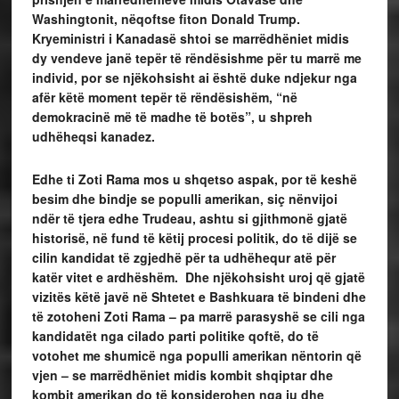
Washingtonit, nëqoftse fiton Donald Trump.
Kryeministri i Kanadasë shtoi se marrëdhëniet midis
dy vendeve janë tepër të rëndësishme për tu marrë me
individ, por se njëkohsisht ai është duke ndjekur nga
afër këtë moment tepër të rëndësishëm, “në
demokracinë më të madhe të botës”, u shpreh
udhëheqsi kanadez.
Edhe ti Zoti Rama mos u shqetso aspak, por të keshë
besim dhe bindje se populli amerikan, siç nënvijoi
ndër të tjera edhe Trudeau, ashtu si gjithmonë gjatë
historisë, në fund të këtij procesi politik, do të dijë se
cilin kandidat të zgjedhë për ta udhëhequr atë për
katër vitet e ardhëshëm. Dhe njëkohsisht uroj që gjatë
vizitës këtë javë në Shtetet e Bashkuara të bindeni dhe
të zotoheni Zoti Rama – pa marrë parasyshë se cili nga
kandidatët nga cilado parti politike qoftë, do të
votohet me shumicë nga populli amerikan nëntorin që
vjen – se marrëdhëniet midis kombit shqiptar dhe
kombit amerikan do të konsiderohen nga ju dhe