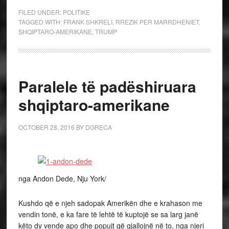
FILED UNDER:
POLITIKE
TAGGED WITH:
FRANK SHKRELI
,
RREZIK PER MARRDHENIET
,
SHQIPTARO-AMERIKANE
,
TRUMP
Paralele të padëshiruara
shqiptaro-amerikane
OCTOBER 28, 2016
BY
DGRECA
nga Andon Dede, Nju York/
Kushdo që e njeh sadopak Amerikën dhe e krahason me
vendin tonë, e ka fare të lehtë të kuptojë se sa larg janë
këto dy vende apo dhe popujt që gjallojnë në to, nga njeri