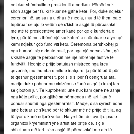
ndjekur shëmbullin e presidentit amerikan. Përsëri nuk
shoh asgjë për t’u kritikuar në gjithë këtë. Por, duke ndjekur
ceremoninë, aq sa na u dha në media, mund të them pa e
tepëruar se ajo jo vetëm që s’kishte asgjë të përbashkët
me atë të presidentëve amerikanë por qe e kundërta e
tyre, për të mos thënë një karikaturë e shëmtuar e atyre që
kemi ndjekur çdo fund viti këtu. Ceremonia përshkohej jo
nga humori, siç e donte rasti, por nga një nervozizëm, që
s’kishte asgjë të përbashkët me një mbrëmje festive të
fundvitit. Hedhje e pritje batutash mistrece nga kreu i
qeverisë, me thumba e mllefe inatçore, jo për të bërë për
të qeshur pjesëmarrësit, por si e si për t’i denigruar ata,
madje duke pohuar me cinizëm se “unë as që ju lexoj fare
se ç’botoni ju”. Të kuptohemi: unë nuk kam qënë në asnjë
nga këto pritje, por gjithë sa përmenda më lart i kanë
pohuar shumë nga pjesëmarrësit. Madje, disa syresh edhe
janë betuar se s’kanë për të shkuar më në pritje të tilla, aq
të fyer e kanë ndjerë veten. Natyrshëm del pyetja: pse e
organizoi kryeministri ynë artist atë pritje që, siç e
shtjelluam më lart, s’ka asgjë të përbashkët me ato të