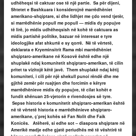
udhëheqsi të caktuar ose të një partie. Sa për dijeni,
Shtetet e Bashkuara i konsiderojnë marrëdhëniet
amerikano-shqiptare, si dhe lidhjet me çdo vend tjetër,
si marrëdhënie popull me popull — midis dy popujve
të lirë, jo midis udhëheqsish në kohë të caktuara as
midis partishë politike, bazuar në interesat e tyre
ideologjike afat shkurtë e sy qorrë.
Në të vërtetë,
deklarata e Kryeminsitrit Rama mbi marrëdhëniet
shqiptaro-amerikane në Kosovë është edhe një
shuplakë ndaj komunitetit shqiptaro-amerikan, të cilin
pritet ta vizitojë këtë javë. Them shuplakë ndaj këtij
komuniteti, i cili për një shekull punoi rëndë dhe me
gjithë zemër për ruajtjen dhe forcimin e këtyre
marrëdhënieve midis dy popujve, të cilat kohët e
fundit shënuan 25-vjetorin e rivendosjes së tyre.
Sepse historia e komunitetit shqiptaro-amerikan është
në të vërtetë historia e marrëdhënieve shqiptaro-
amerikane, ç’prej kohës së Fan Nolit dhe Faik
Konicës.
Atëherë, si edhe sot – diaspora shqiptare në
Amerikë madje edhe gjatë periudhës më të vështirë të