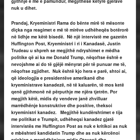
gjithnjë e më e pamundur, megjithëse këtyre gjërave
nuk u dihet.
Prandaj, Kryeministri Rama do bënte mirë të mësonte
diçka nga reagimet e më të mirëve udhëheqës botërorë
në lidhje me këtë bisedë. Në një intervistë me gazetën
Huffington Post, Kryeministri i ri i Kanadasë, Justin
Trudeau u shpreh se megjithë ndryshimet e mëdha
politike që ai ka me Donald Trump, nëqoftse është e
nevojshme ai do të gjëjë mënyrat për të punuar me të,
nëqoftse zgjidhet. Nuk është kjo hera e parë, shtoi ai,
që ideologjia e presidentëve amerikanë dhe
kryeministrave kanadezë, në të kaluarën, të mos ketë
qenë gjithmonë në përputhje me njëra tjetrën. Por
megjith këtë, midis dy vendeve janë zhvilluar
marrëdhënje konstruktive dhe positive, theksoi
kryeministri kanadez. Megjithë kundërshtimet e tija
me politikat e Trumpit, udhëheqsi kanadez gjatë
intervistës me Huffington Post as nuk e kritikoi as nuk
e mbështeti kandidatin Trump dhe as nuk kërcënoi
prishjen e marrëdhënieve midis Otavasë dhe