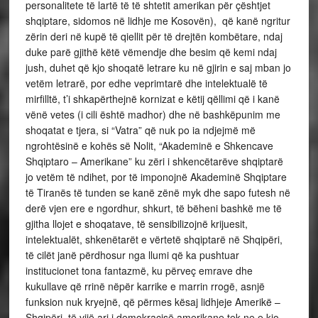
personalitete të lartë të të shtetit amerikan për çështjet
shqiptare, sidomos në lidhje me Kosovën), që kanë ngritur
zërin deri në kupë të qiellit për të drejtën kombëtare, ndaj
duke parë gjithë këtë vëmendje dhe besim që kemi ndaj
jush, duhet që kjo shoqatë letrare ku në gjirin e saj mban jo
vetëm letrarë, por edhe veprimtarë dhe intelektualë të
mirfilltë, t’i shkapërthejnë kornizat e këtij qëllimi që i kanë
vënë vetes (i cili është madhor) dhe në bashkëpunim me
shoqatat e tjera, si “Vatra” që nuk po ia ndjejmë më
ngrohtësinë e kohës së Nolit, “Akademinë e Shkencave
Shqiptaro – Amerikane” ku zëri i shkencëtarëve shqiptarë
jo vetëm të ndihet, por të imponojnë Akademinë Shqiptare
të Tiranës të tunden se kanë zënë myk dhe sapo futesh në
derë vjen ere e ngordhur, shkurt, të bëheni bashkë me të
gjitha llojet e shoqatave, të sensibilizojnë krijuesit,
intelektualët, shkenëtarët e vërtetë shqiptarë në Shqipëri,
të cilët janë përdhosur nga llumi që ka pushtuar
institucionet tona fantazmë, ku përveç emrave dhe
kukullave që rrinë nëpër karrike e marrin rrogë, asnjë
funksion nuk kryejnë, që përmes kësaj lidhjeje Amerikë –
Shqipëri, të vijë ari i demokracisë amerikane tek ne e kjo