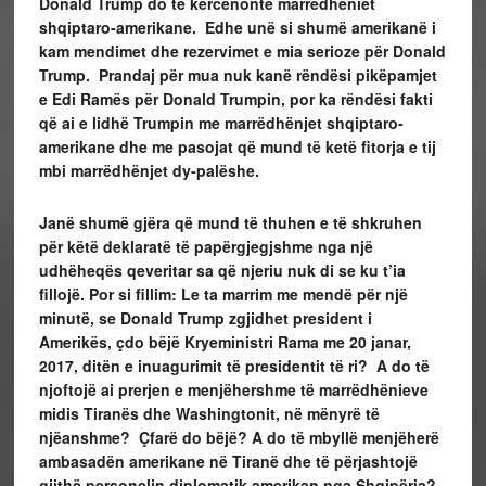
Donald Trump do të kërcënonte marrëdhëniet
shqiptaro-amerikane. Edhe unë si shumë amerikanë i
kam mendimet dhe rezervimet e mia serioze për Donald
Trump. Prandaj për mua nuk kanë rëndësi pikëpamjet
e Edi Ramës për Donald Trumpin, por ka rëndësi fakti
që ai e lidhë Trumpin me marrëdhënjet shqiptaro-
amerikane dhe me pasojat që mund të ketë fitorja e tij
mbi marrëdhënjet dy-palëshe.
Janë shumë gjëra që mund të thuhen e të shkruhen
për këtë deklaratë të papërgjegjshme nga një
udhëheqës qeveritar sa që njeriu nuk di se ku t’ia
fillojë. Por si fillim: Le ta marrim me mendë për një
minutë, se Donald Trump zgjidhet president i
Amerikës, çdo bëjë Kryeministri Rama me 20 janar,
2017, ditën e inuagurimit të presidentit të ri? A do të
njoftojë ai prerjen e menjëhershme të marrëdhënieve
midis Tiranës dhe Washingtonit, në mënyrë të
njëanshme? Çfarë do bëjë? A do të mbyllë menjëherë
ambasadën amerikane në Tiranë dhe të përjashtojë
gjithë personelin diplomatik amerikan nga Shqipëria?