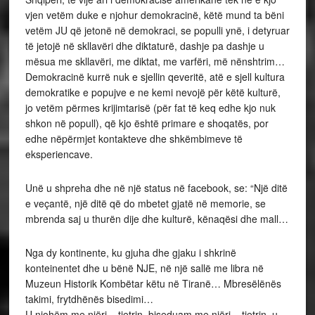
vjen vetëm duke e njohur demokracinë, këtë mund ta bëni
vetëm JU që jetonë në demokraci, se populli ynë, i detyruar
të jetojë në skllavëri dhe diktaturë, dashje pa dashje u
mësua me skllavëri, me diktat, me varfëri, më nënshtrim…
Demokracinë kurrë nuk e sjellin qeveritë, atë e sjell kultura
demokratike e popujve e ne kemi nevojë për këtë kulturë,
jo vetëm përmes krijimtarisë (për fat të keq edhe kjo nuk
shkon në popull), që kjo është primare e shoqatës, por
edhe nëpërmjet kontakteve dhe shkëmbimeve të
eksperiencave.
Unë u shpreha dhe në një status në facebook, se: “Një ditë
e veçantë, një ditë që do mbetet gjatë në memorie, se
mbrenda saj u thurën dije dhe kulturë, kënaqësi dhe mall…
Nga dy kontinente, ku gjuha dhe gjaku i shkrinë
konteinentet dhe u bënë NJE, në një sallë me libra në
Muzeun Historik Kombëtar këtu në Tiranë… Mbresëlënës
takimi, frytdhënës bisedimi…
U njohëm me njëri – tjetrin, biseduam me njëri – tjetrin, u