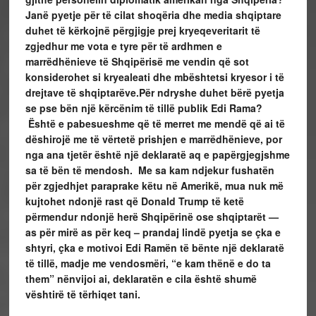
Janë pyetje për të cilat shoqëria dhe media shqiptare
duhet të kërkojnë përgjigje prej kryeqeveritarit të
zgjedhur me vota e tyre për të ardhmen e
marrëdhënieve të Shqipërisë me vendin që sot
konsiderohet si kryealeati dhe mbështetsi kryesor i të
drejtave të shqiptarëve.
Për ndryshe duhet bërë pyetja
se pse bën një kërcënim të tillë publik Edi Rama?
Është e pabesueshme që të merret me mendë që ai të
dëshirojë me të vërtetë prishjen e marrëdhënieve, por
nga ana tjetër është një deklaratë aq e papërgjegjshme
sa të bën të mendosh. Me sa kam ndjekur fushatën
për zgjedhjet paraprake këtu në Amerikë, mua nuk më
kujtohet ndonjë rast që Donald Trump të ketë
përmendur ndonjë herë Shqipërinë ose shqiptarët —
as për mirë as për keq – prandaj lindë pyetja se çka e
shtyri, çka e motivoi Edi Ramën të bënte një deklaratë
të tillë, madje me vendosmëri, “e kam thënë e do ta
them” nënvijoi ai, deklaratën e cila është shumë
vështirë të tërhiqet tani.