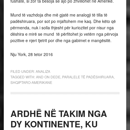
fushate, si zor ta besoja se ajo po zhvillohet në Amerikë.
Mund të vazhdoja dhe më gjatë me analogji të tilla të
padëshiruara, por sot po mjaftohem me kaq. Dhe këto që
përmenda, nuk i solla thjesht për kuriozitet por nisur nga
dëshira e mirë se mund të përfitohet jo vetëm nga përvoja
pozitive e njeri tjetrit por dhe nga gabimet e mangësitë.
Nju York, 28 tetor 2016
FILED UNDER:
ANALIZA
TAGGED WITH:
AND ON DEDE
,
PARALELE TË PADËSHIRUARA
,
SHQIPTARO-AMERIKANE
ARDHË NË TAKIM NGA
DY KONTINENTE, KU