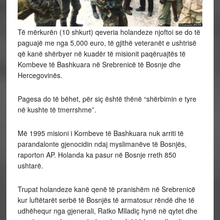
Të mërkurën (10 shkurt) qeveria holandeze njoftoi se do të
paguajë me nga 5,000 euro, të gjithë veteranët e ushtrisë
që kanë shërbyer në kuadër të misionit paqëruajtës të
Kombeve të Bashkuara në Srebrenicë të Bosnje dhe
Hercegovinës.
Pagesa do të bëhet, për siç është thënë “shërbimin e tyre
në kushte të tmerrshme”.
Më 1995 misioni i Kombeve të Bashkuara nuk arriti të
parandalonte gjenocidin ndaj myslimanëve të Bosnjës,
raporton AP. Holanda ka pasur në Bosnje rreth 850
ushtarë.
Trupat holandeze kanë qenë të pranishëm në Srebrenicë
kur luftëtarët serbë të Bosnjës të armatosur rëndë dhe të
udhëhequr nga gjenerali, Ratko Mlladiç hynë në qytet dhe