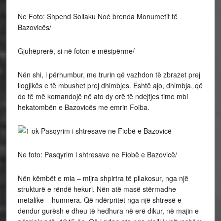
Ne Foto: Shpend Sollaku Noé brenda Monumetit të
Bazovicës/
Gjuhëprerë, si në foton e mësipërme/
Nën shi, i përhumbur, me trurin që vazhdon të zbrazet prej
llogjikës e të mbushet prej dhimbjes. Është ajo, dhimbja, që
do të më komandojë në ato dy orë të ndejtjes time mbi
hekatombën e Bazovicës me emrin Foiba.
Ne foto: Pasqyrim i shtresave ne Fiobë e Bazovicë/
Nën këmbët e mia – mijra shpirtra të pllakosur, nga një
strukturë e rëndë hekuri. Nën atë masë stërmadhe
metalike – humnera. Që ndërpritet nga një shtresë e
dendur gurësh e dheu të hedhura në erë dikur, në majin e