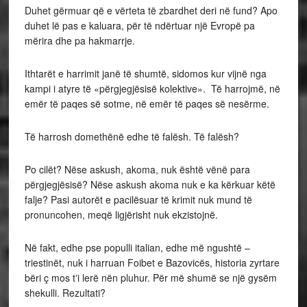
Duhet gërmuar që e vërteta të zbardhet deri në fund? Apo
duhet lë pas e kaluara, për të ndërtuar një Evropë pa
mërira dhe pa hakmarrje.
Ithtarët e harrimit janë të shumtë, sidomos kur vijnë nga
kampi i atyre të «përgjegjësisë kolektive». Të harrojmë, në
emër të paqes së sotme, në emër të paqes së nesërme.
Të harrosh domethënë edhe të falësh. Të falësh?
Po cilët? Nëse askush, akoma, nuk është vënë para
përgjegjësisë? Nëse askush akoma nuk e ka kërkuar këtë
falje? Pasi autorët e pacilësuar të krimit nuk mund të
pronuncohen, meqë ligjërisht nuk ekzistojnë.
Në fakt, edhe pse populli italian, edhe më ngushtë –
triestinët, nuk i harruan Foibet e Bazovicës, historia zyrtare
bëri ç mos tʼi lerë nën pluhur. Për më shumë se një gysëm
shekulli. Rezultati?