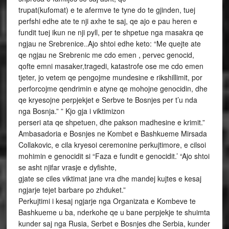
trupat(kufomat) e te afermve te tyne do te gjinden, tuej
perfshi edhe ate te nji axhe te saj, qe ajo e pau heren e
fundit tuej ikun ne nji pyll, per te shpetue nga masakra qe
ngjau ne Srebrenice..Ajo shtoi edhe keto: “Me quejte ate
qe ngjau ne Srebrenic me cdo emen , pervec genocid,
qofte emni masaker,tragedi, katastrofe ose me cdo emen
tjeter, jo vetem qe pengojme mundesine e rikshillimit, por
perforcojme qendrimin e atyne qe mohojne genocidin, dhe
qe kryesojne perpjekjet e Serbve te Bosnjes per t’u nda
nga Bosnja.” ” Kjo gja i viktimizon
perseri ata qe shpetuen, dhe pakson madhesine e krimit.”
Ambasadoria e Bosnjes ne Kombet e Bashkueme Mirsada
Collakovic, e cila kryesoi ceremonine perkujtimore, e cilsoi
mohimin e genocidit si “Faza e fundit e genocidit.’ “Ajo shtoi
se asht njifar vrasje e dyfishte,
gjate se ciles viktimat jane vra dhe mandej kujtes e kesaj
ngjarje tejet barbare po zhduket.”
Perkujtimi i kesaj ngjarje nga Organizata e Kombeve te
Bashkueme u ba, nderkohe qe u bane perpjekje te shuimta
kunder saj nga Rusia, Serbet e Bosnjes dhe Serbia, kunder