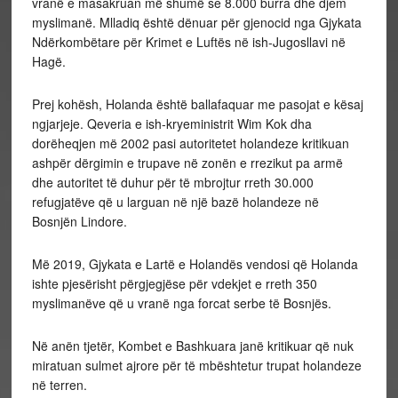
vranë e masakruan më shumë se 8.000 burra dhe djem
myslimanë. Mlladiq është dënuar për gjenocid nga Gjykata
Ndërkombëtare për Krimet e Luftës në ish-Jugosllavi në
Hagë.
Prej kohësh, Holanda është ballafaquar me pasojat e kësaj
ngjarjeje. Qeveria e ish-kryeministrit Wim Kok dha
dorëheqjen më 2002 pasi autoritetet holandeze kritikuan
ashpër dërgimin e trupave në zonën e rrezikut pa armë
dhe autoritet të duhur për të mbrojtur rreth 30.000
refugjatëve që u larguan në një bazë holandeze në
Bosnjën Lindore.
Më 2019, Gjykata e Lartë e Holandës vendosi që Holanda
ishte pjesërisht përgjegjëse për vdekjet e rreth 350
myslimanëve që u vranë nga forcat serbe të Bosnjës.
Në anën tjetër, Kombet e Bashkuara janë kritikuar që nuk
miratuan sulmet ajrore për të mbështetur trupat holandeze
në terren.