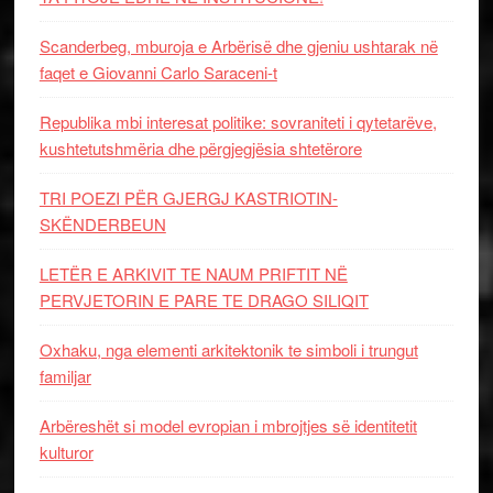
Scanderbeg, mburoja e Arbërisë dhe gjeniu ushtarak në
faqet e Giovanni Carlo Saraceni-t
Republika mbi interesat politike: sovraniteti i qytetarëve,
kushtetutshmëria dhe përgjegjësia shtetërore
TRI POEZI PËR GJERGJ KASTRIOTIN-
SKËNDERBEUN
LETËR E ARKIVIT TE NAUM PRIFTIT NË
PERVJETORIN E PARE TE DRAGO SILIQIT
Oxhaku, nga elementi arkitektonik te simboli i trungut
familjar
Arbëreshët si model evropian i mbrojtjes së identitetit
kulturor