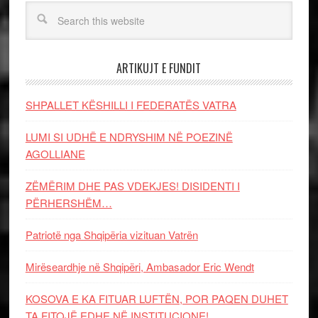
ARTIKUJT E FUNDIT
SHPALLET KËSHILLI I FEDERATËS VATRA
LUMI SI UDHË E NDRYSHIM NË POEZINË
AGOLLIANE
ZËMËRIM DHE PAS VDEKJES! DISIDENTI I
PËRHERSHËM…
Patriotë nga Shqipëria vizituan Vatrën
Mirëseardhje në Shqipëri, Ambasador Eric Wendt
KOSOVA E KA FITUAR LUFTËN, POR PAQEN DUHET
TA FITOJË EDHE NË INSTITUCIONE!