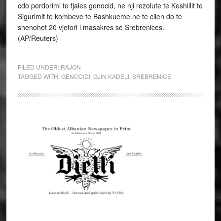
cdo perdorimi te fjales genocid, ne nji rezolute te Keshillit te
Sigurimit te kombeve te Bashkueme.ne te cilen do te
shenohet 20 vjetori i masakres se Srebrenices.
(AP/Reuters)
FILED UNDER:
RAJON
TAGGED WITH:
GENOCIDI
,
GJIN KADELI
,
SREBRENICE