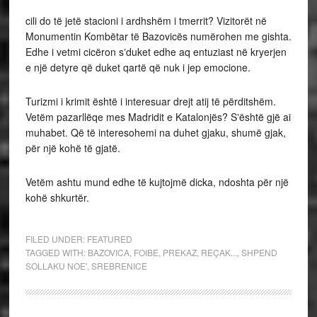
cili do të jetë stacioni i ardhshëm i tmerrit? Vizitorët në
Monumentin Kombëtar të Bazovicës numërohen me gishta.
Edhe i vetmi cicëron sʼduket edhe aq entuziast në kryerjen
e një detyre që duket qartë që nuk i jep emocione.
Turizmi i krimit është i interesuar drejt atij të përditshëm.
Vetëm pazarllëqe mes Madridit e Katalonjës? Sʼështë gjë ai
muhabet. Që të interesohemi na duhet gjaku, shumë gjak,
për një kohë të gjatë.
Vetëm ashtu mund edhe të kujtojmë dicka, ndoshta për një
kohë shkurtër.
FILED UNDER:
FEATURED
TAGGED WITH:
BAZOVICA
,
FOIBE
,
PREKAZ
,
REÇAK...
,
SHPEND
SOLLAKU NOE'
,
SREBRENICE