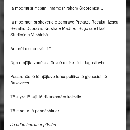
Ia mbërriti si mësim i mamëshirshëm Srebrenica…
Ia mbërritën si shqyerje e zemrave Prekazi, Reçaku, Izbica,
Rezalla, Dubrava, Krusha e Madhe, Rugova e Hasi,
Studimja e Vushtrisë…
Autorët e superkrimit?
Nga e njëjta zonë e afërsisë etnike– ish Jugosllavia.
Pasardhës të të njëjtave forca politike të gjenocidit të
Bazovicës.
Të atyre të fajit të dikurshmëm kolektiv.
Të mbetur të pandëshkuar.
Ja edhe harruam përsëri