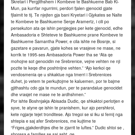
Skretari i Pergjithshem i Kombeve te Bashkueme Bab Ki-
Mun, pa kurrfar ngurrimi, perdori fjalen gjenocid gjate
fjlaimit te tij. Te njejten gja bani Kryetari i Gjykates se Nalte
te Kombeve te Bashkueme Serge Aramertz, i cili po
persekuton ata qe ishin pergjegjes per kete gjenocid, edhe
Ambasadoria e Shteteve te Bashkueme prane Kombeve te
Bashkueme Samantha Power, e cila ishte ne Bosnje, si
gazetare e pavarun, gjate kohes se vrasjeve ne mase, ne
korrik te 1995-ses Ambasadoria Power tha se “Ata qe
mohojne sot genocidin ne Srebrenice, vejne vehten ne nji
pozite te keqe dhe poshtnijne vehten.” “Ajo kerkoi qe
vendosmenia qe u shkaktue nga tmerri i Srebrenices
duhet, jo vetem te perkujtojme te kaluemen, por te bajme
gjithashtu cdo gja te mundun, per te parandalue genocidet
dhe vrasjet ne mase ne te ardhshmen.”
Por ishte Boshnjakja Abisada Dudic, qe shkaktoi perlotjen e
syve, te atyne qe ishin te pranishem, kur ajo pershkroi,
kete ngjarje tejet tronditese. Ajo tregoi se si iku si femij nga
shtepia e saj afer Srebrenices, me kujtime te
“Friges,gjakderdhjes dhe te zjarrit te luftes.” Dudic shtoi se ,
shpresa e familjes se saj asht, qe