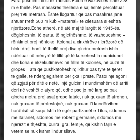
Para pushtimit titist të Triestes Foiba e Bazovicës ishte 228
m e thellë. Pas masakrës thellësia e saj është përcaktuar
prej 198 metrash. Është llogaritur që pas masakrës janë
shtuar rreth 500 m kub «material» të cilësuara si eshtra
njerëzore.Edhe atherë, në atë maj të largët të 1945-ës,
dëgjoheshin, të qarta, të ngjethëshme, të vazhdueshme –
rënkimet prej nëntoke. Kolonat a xinxhirëve njerëzorë që
binin drejt honit të thellë prej disa qindra metrash ishin
ndërtuar në mënyrë të tillë që të kurseheshin municionet
dhe koha e ekzekutimeve: në fillim të kolonës, në buzë të
gropës – ata që pushkatoheshin; lidhur pas tyre të tjerët –
të gjallë, të ndërgjegjshëm për çka i priste. Pasoi një agoni
që zgjati për ditë e netë, një gulcim i mundimshëm që arriti
deri në veshët e atyre që, edhe pse jo më larg se pak
qindra metra prej asaj grope fatale, nuk guxuan të afrohen,
nuk guxuan të protestojnë, nuk guxuan tʼi kundërvihen
hordhisë së kuqe.Ishin të egër partizanët e Titos, sidomos
me italianët, sidomos me robërit gjermanë, sidomos me
njerëzit e thjeshtë, burra, gra, fëmijë, që kishin fajin e
vetëm se nuk kishin lindur sllavë.