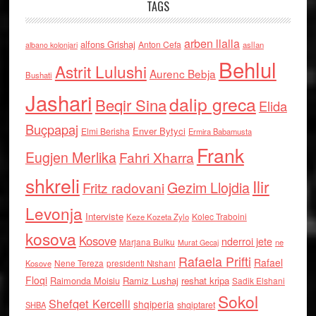
TAGS
arben llalla
alfons Grishaj
Anton Cefa
asllan
albano kolonjari
Behlul
Astrit Lulushi
Aurenc Bebja
Bushati
Jashari
dalip greca
Beqir Sina
Elida
Buçpapaj
Enver Bytyci
Elmi Berisha
Ermira Babamusta
Frank
Eugjen Merlika
Fahri Xharra
shkreli
Ilir
Gezim Llojdia
Fritz radovani
Levonja
Interviste
Kolec Traboini
Keze Kozeta Zylo
kosova
Kosove
nderroi jete
Marjana Bulku
ne
Murat Gecaj
Rafaela Prifti
Rafael
Nene Tereza
Kosove
presidenti Nishani
Floqi
Raimonda Moisiu
Ramiz Lushaj
reshat kripa
Sadik Elshani
Sokol
Shefqet Kercelli
shqiperia
shqiptaret
SHBA