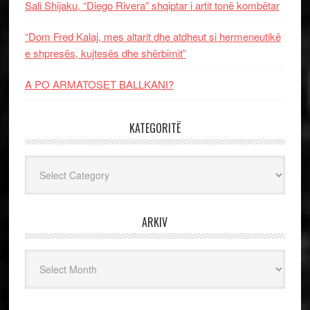
Sali Shijaku, “Diego Rivera” shqiptar i artit tonë kombëtar
“Dom Fred Kalaj, mes altarit dhe atdheut si hermeneutikë
e shpresës, kujtesës dhe shërbimit”
A PO ARMATOSET BALLKANI?
KATEGORITË
Kategoritë
ARKIV
Arkiv