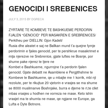
GENOCIDI I SREBENICES
JULY 3, 2015
BY
DGRECA
ZYRTARE TE KOMBEVE TE BASHKUEME PERDORIN
FJALEN “GENOCID” PER MASAKREN E SREBRENICES/
Perktheu per DIELLIN: Gjon Kadeli/
Rusia dhe aleatet e saj ne Ballkan mund t’a quejne fymje
perdorimin e fjales genocid, per te pershkrue masakrimet e
mija njerezve ne Srebrenice, gjate luftes ne Bosnje, por
shume pake njerez te tjere ne
Kombet e Bashkueme, ngurrojne t’a perdorin fjalen
genocid. Gjate debatit ne Asamblene e Pergjithshme te
Kombeve te Bashkueme, qe u mbajte me 1 korrik, mbi nji
rezolute, per te rikujtue 20 vjetorin e vrasjes se ma shume
se 8000 muslimanve Boshnjake, burra e djeme te ri,te cilet
mbas vrasjes u hodhen ne vorreza ne mase. Keto ishin
vrasjet ma te shumta ne mase, qe ngjane ne Europe, ga
Lufta e Dyte Botnore.