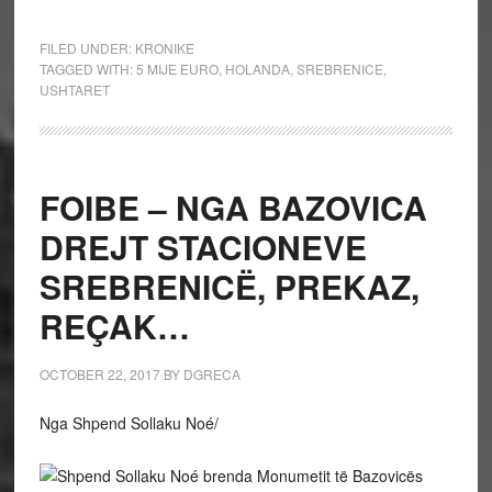
FILED UNDER:
KRONIKE
TAGGED WITH:
5 MIJE EURO
,
HOLANDA
,
SREBRENICE
,
USHTARET
FOIBE – NGA BAZOVICA
DREJT STACIONEVE
SREBRENICË, PREKAZ,
REÇAK…
OCTOBER 22, 2017
BY
DGRECA
Nga Shpend Sollaku Noé/