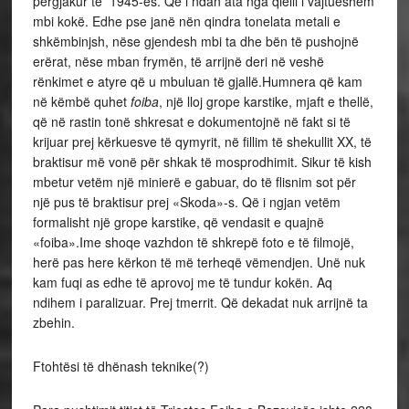
përgjakur të 1945-ës. Që i ndan ata nga qielli i vajtueshëm
mbi kokë. Edhe pse janë nën qindra tonelata metali e
shkëmbinjsh, nëse gjendesh mbi ta dhe bën të pushojnë
erërat, nëse mban frymën, të arrijnë deri në veshë
rënkimet e atyre që u mbuluan të gjallë.Humnera që kam
në këmbë quhet
foiba
, një lloj grope karstike, mjaft e thellë,
që në rastin tonë shkresat e dokumentojnë në fakt si të
krijuar prej kërkuesve të qymyrit, në fillim të shekullit XX, të
braktisur më vonë për shkak të mosprodhimit. Sikur të kish
mbetur vetëm një minierë e gabuar, do të flisnim sot për
një pus të braktisur prej «Skoda»-s. Që i ngjan vetëm
formalisht një grope karstike, që vendasit e quajnë
«foiba».Ime shoqe vazhdon të shkrepë foto e të filmojë,
herë pas here kërkon të më terheqë vëmendjen. Unë nuk
kam fuqi as edhe të aprovoj me të tundur kokën. Aq
ndihem i paralizuar. Prej tmerrit. Që dekadat nuk arrijnë ta
zbehin.
Ftohtësi të dhënash teknike(?)