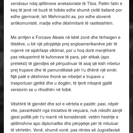
vendosur ndaj qëllimeve aneksioniste të Titos. Patën fatin e
keq të jenë në buzë të foibës edhe shumë civilë italianë por
edhe gjermanë, ish Wehrmacht-as, por edhe slovenë
antikomunistë, madje edhe dëshmitarë të rastësishëm.
Me arritjen e Forcave Aleate në këtë zonë dhe tërheqjen e
titistëve, u bë një përpjekje prej angloamerikanëve për të
nxjerrë në sipërfaqe viktimat, por u hoq dorë menjëherë
pas rekuperimit të kufomave të para, për shkak (apo
pretekst) të gjendjes së përçudnuar të asaj që kish mbetur
prej trupave dhe të pamundësisë për tʼu dhënë një emër.
Një palë e dëshmive thonë se mbetjet e trupave u
trasportuan gjetkë dhe u dogjën, të tjerë mbajnë gjallë
versionin se u rihodhën në foibë.
Vështirë të gjendet dhe sot e vërteta e pastër, pasi, nëpër
vite, pavarësisht nga iniciativa të veçuara, nuk ndodhi asnjë
gjest politik për tʼu marrë në konsideratë: vetëm heshtje e
qëllimshme apo diplomatike dhe përpjekje për të mbuluar
të vërtetën. Vonë, shumë vonë, pas rënies së Jugosllavisë