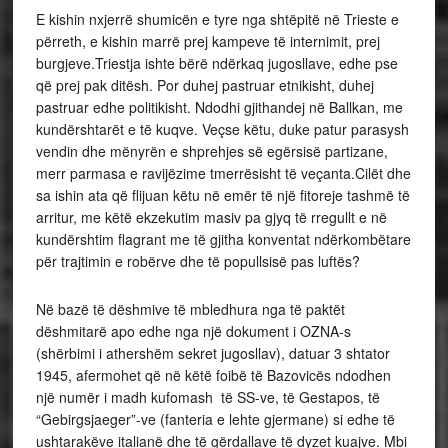
E kishin nxjerrë shumicën e tyre nga shtëpitë në Trieste e
përreth, e kishin marrë prej kampeve të internimit, prej
burgjeve.Triestja ishte bërë ndërkaq jugosllave, edhe pse
që prej pak ditësh. Por duhej pastruar etnikisht, duhej
pastruar edhe politikisht. Ndodhi gjithandej në Ballkan, me
kundërshtarët e të kuqve. Veçse këtu, duke patur parasysh
vendin dhe mënyrën e shprehjes së egërsisë partizane,
merr parmasa e ravijëzime tmerrësisht të veçanta.Cilët dhe
sa ishin ata që flijuan këtu në emër të një fitoreje tashmë të
arritur, me këtë ekzekutim masiv pa gjyq të rregullt e në
kundërshtim flagrant me të gjitha konventat ndërkombëtare
për trajtimin e robërve dhe të popullsisë pas luftës?
Në bazë të dëshmive të mbledhura nga të paktët
dëshmitarë apo edhe nga një dokument i OZNA-s
(shërbimi i athershëm sekret jugosllav), datuar 3 shtator
1945, afermohet që në këtë foibë të Bazovicës ndodhen
një numër i madh kufomash të SS-ve, të Gestapos, të
“Gebirgsjaeger”-ve (fanteria e lehte gjermane) si edhe të
ushtarakëve italianë dhe të gërdallave të dyzet kuajve. Mbi