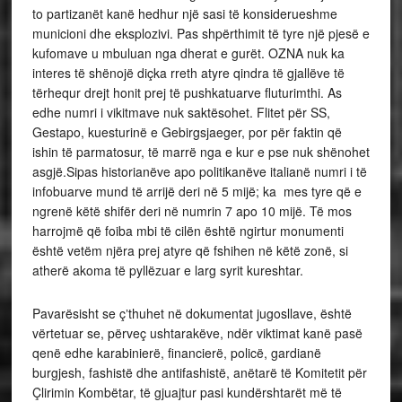
to partizanët kanë hedhur një sasi të konsiderueshme
municioni dhe eksplozivi. Pas shpërthimit të tyre një pjesë e
kufomave u mbuluan nga dherat e gurët. OZNA nuk ka
interes të shënojë diçka rreth atyre qindra të gjallëve të
tërhequr drejt honit prej të pushkatuarve fluturimthi. As
edhe numri i vikitmave nuk saktësohet. Flitet për SS,
Gestapo, kuesturinë e Gebirgsjaeger, por për faktin që
ishin të parmatosur, të marrë nga e kur e pse nuk shënohet
asgjë.Sipas historianëve apo politikanëve italianë numri i të
infobuarve mund të arrijë deri në 5 mijë; ka mes tyre që e
ngrenë këtë shifër deri në numrin 7 apo 10 mijë. Të mos
harrojmë që foiba mbi të cilën është ngirtur monumenti
është vetëm njëra prej atyre që fshihen në këtë zonë, si
atherë akoma të pyllëzuar e larg syrit kureshtar.
Pavarësisht se çʼthuhet në dokumentat jugosllave, është
vërtetuar se, përveç ushtarakëve, ndër viktimat kanë pasë
qenë edhe karabinierë, financierë, policë, gardianë
burgjesh, fashistë dhe antifashistë, anëtarë të Komitetit për
Çlirimin Kombëtar, të gjuajtur pasi kundërshtarët më të