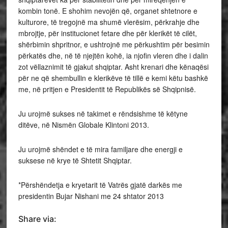
kombin tonë. E shohim nevojën që, organet shtetnore e
kulturore, të tregojnë ma shumë vlerësim, përkrahje dhe
mbrojtje, për institucionet fetare dhe për klerikët të cilët,
shërbimin shpritnor, e ushtrojnë me përkushtim për besimin
përkatës dhe, në të njejtën kohë, ia njofin vleren dhe i dalin
zot vëllaznimit të gjakut shqiptar. Asht krenari dhe kënaqësi
për ne që shembullin e klerikëve të tillë e kemi këtu bashkë
me, në pritjen e Presidentit të Republikës së Shqipnisë.
Ju urojmë sukses në takimet e rëndsishme të këtyne
ditëve, në Nismën Globale Klintoni 2013.
Ju urojmë shëndet e të mira familjare dhe energji e
suksese në krye të Shtetit Shqiptar.
*Përshëndetja e kryetarit të Vatrës gjatë darkës me
presidentin Bujar Nishani me 24 shtator 2013
Share via: