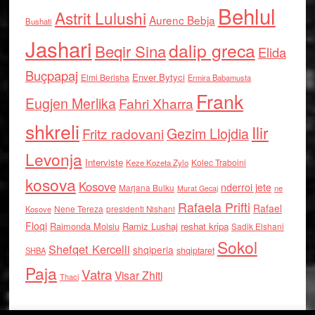
Behlul
Astrit Lulushi
Aurenc Bebja
Bushati
Jashari
dalip greca
Beqir Sina
Elida
Buçpapaj
Enver Bytyci
Elmi Berisha
Ermira Babamusta
Frank
Eugjen Merlika
Fahri Xharra
shkreli
Ilir
Gezim Llojdia
Fritz radovani
Levonja
Interviste
Kolec Traboini
Keze Kozeta Zylo
kosova
Kosove
nderroi jete
Marjana Bulku
ne
Murat Gecaj
Rafaela Prifti
Rafael
Nene Tereza
Kosove
presidenti Nishani
Floqi
Raimonda Moisiu
Ramiz Lushaj
reshat kripa
Sadik Elshani
Sokol
Shefqet Kercelli
shqiperia
shqiptaret
SHBA
Paja
Vatra
Visar Zhiti
Thaci