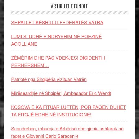
ARTIKUJT E FUNDIT
SHPALLET KËSHILLI I FEDERATËS VATRA
LUMI SI UDHË E NDRYSHIM NË POEZINË
AGOLLIANE
ZËMËRIM DHE PAS VDEKJES! DISIDENTI I
PËRHERSHËM…
Patriotë nga Shqipëria vizituan Vatrën
Mirëseardhje në Shqipëri, Ambasador Eric Wendt
KOSOVA E KA FITUAR LUFTËN, POR PAQEN DUHET
TA FITOJË EDHE NË INSTITUCIONE!
Scanderbeg, mburoja e Arbërisë dhe gjeniu ushtarak në
faqet e Giovanni Carlo Saraceni-t