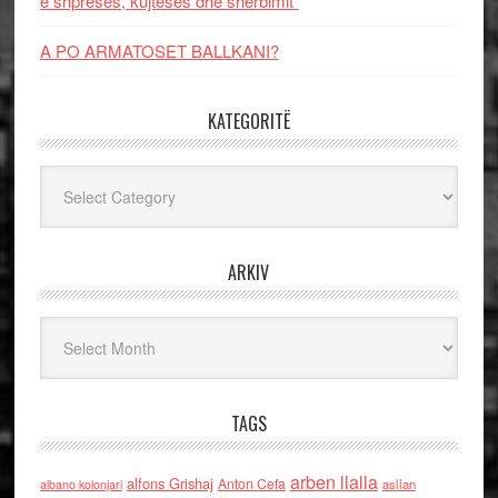
e shpresës, kujtesës dhe shërbimit”
A PO ARMATOSET BALLKANI?
KATEGORITË
Kategoritë
ARKIV
Arkiv
TAGS
arben llalla
alfons Grishaj
Anton Cefa
asllan
albano kolonjari