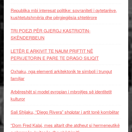
Republika mbi interesat politike: sovraniteti i qytetarëve,
kushtetutshmëria dhe përgjegjësia shtetërore
TRI POEZI PËR GJERGJ KASTRIOTIN-
SKËNDERBEUN
LETËR E ARKIVIT TE NAUM PRIFTIT NË
PERVJETORIN E PARE TE DRAGO SILIQIT
Oxhaku, nga elementi arkitektonik te simboli i trungut
familjar
Arbëreshët si model evropian i mbrojtjes së identitetit
kulturor
Sali Shijaku, “Diego Rivera” shqiptar i artit tonë kombëtar
“Dom Fred Kalaj, mes altarit dhe atdheut si hermeneutikë