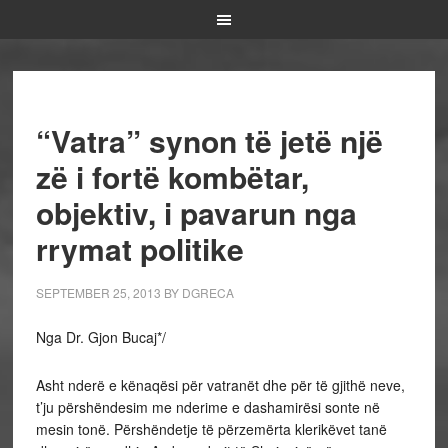
“Vatra” synon të jetë një
zë i fortë kombëtar,
objektiv, i pavarun nga
rrymat politike
SEPTEMBER 25, 2013
BY
DGRECA
Nga Dr. Gjon Bucaj*/
Asht nderë e kënaqësi për vatranët dhe për të gjithë neve,
t’ju përshëndesim me nderime e dashamirësi sonte në
mesin tonë. Përshëndetje të përzemërta klerikëvet tanë