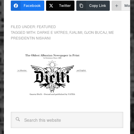
Facebook
Twitter
Copy Link
More
FILED UNDER:
FEATURED
TAGGED WITH:
DARKE E VATRES
,
FJALIMI
,
GJON BUCAJ
,
ME
PRESIDENTIN NISHANI