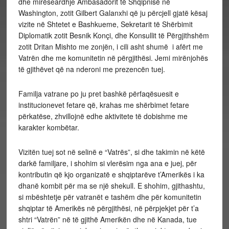
dhe mirëseardhje Ambasadorit të Shqipnisë në
Washington, zotit Gilbert Galanxhi që ju përcjell gjatë kësaj
vizite në Shtetet e Bashkueme, Sekretarit të Shërbimit
Diplomatik zotit Besnik Konçi, dhe Konsullit të Përgjithshëm
zotit Dritan Mishto me zonjën, i cili asht shumë i afërt me
Vatrën dhe me komunitetin në përgjithësi. Jemi mirënjohës
të gjithëvet që na nderoni me prezencën tuej.
Familja vatrane po ju pret bashkë përfaqësuesit e
institucionevet fetare që, krahas me shërbimet fetare
përkatëse, zhvillojnë edhe aktivitete të dobishme me
karakter kombëtar.
Vizitën tuej sot në selinë e “Vatrës”, si dhe takimin në këtë
darkë familjare, i shohim si vlerësim nga ana e juej, për
kontributin që kjo organizatë e shqiptarëve t’Amerikës i ka
dhanë kombit për ma se një shekull. E shohim, gjithashtu,
si mbështetje për vatranët e tashëm dhe për komunitetin
shqiptar të Amerikës në përgjithësi, në përpjekjet për t’a
shtri “Vatrën” në të gjithë Amerikën dhe në Kanada, tue