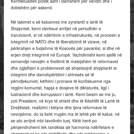
Konfliktualiteti politik asht i damshëm për vendin dhe i
dobishëm për askend.
Në takimet e së kaluemes me zyretarët e lartë të
Shqipnisë, kemi vlerësue arritjet në periudhën e
tranzicionit, si në ndërtimin e infrastrukurës, në procesin e
integrimit në NATO dhe të liberalizimit të vizave, në
përkrahjen e fuqishme të Kosovës për pavarësi, si dhe në
ecjen drejt integrimit në Europë. Vazhdimisht kemi sjellë në
vemendje nevojën e thellimit të matejshëm të reformavet
dhe zgjidhjen e problemevet që shqetsojnë shqiptarët si:
integrimi dhe damshpërblimi i shtresës së të
përndjekunvet, këthimi i pronave të konfiskueme nga
regjimi komunist, hapja e dosjeve të diktaturës, ligji i
lustracionit dhe korrupsioni i lartë. Kemi besim se me ju,
zoti President, në krye të shtetit dhe të Këshillit të Lartë të
Drejtësisë, realizimi i këtyne dhe tjera reformave të
nevojshme, do ta ketë rrugën ma të lehtë për të kalue, në
se ato arrijnë mbi tavolinën tuej. Këtë herë po
përqendrohemi tek randësia që harmonia ndërfetare e
shqiptarëvet ka për stabilitetin dhe për mirëqenjen e