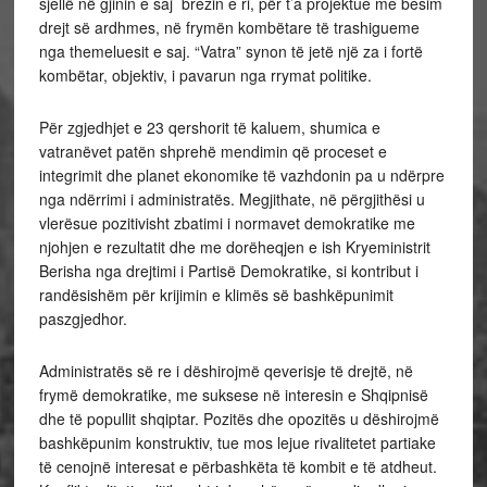
sjellë në gjinin e saj brezin e ri, për t’a projektue me besim
drejt së ardhmes, në frymën kombëtare të trashigueme
nga themeluesit e saj. “Vatra” synon të jetë një za i fortë
kombëtar, objektiv, i pavarun nga rrymat politike.
Për zgjedhjet e 23 qershorit të kaluem, shumica e
vatranëvet patën shprehë mendimin që proceset e
integrimit dhe planet ekonomike të vazhdonin pa u ndërpre
nga ndërrimi i administratës. Megjithate, në përgjithësi u
vlerësue pozitivisht zbatimi i normavet demokratike me
njohjen e rezultatit dhe me dorëheqjen e ish Kryeministrit
Berisha nga drejtimi i Partisë Demokratike, si kontribut i
randësishëm për krijimin e klimës së bashkëpunimit
paszgjedhor.
Administratës së re i dëshirojmë qeverisje të drejtë, në
frymë demokratike, me suksese në interesin e Shqipnisë
dhe të popullit shqiptar. Pozitës dhe opozitës u dëshirojmë
bashkëpunim konstruktiv, tue mos lejue rivalitetet partiake
të cenojnë interesat e përbashkëta të kombit e të atdheut.