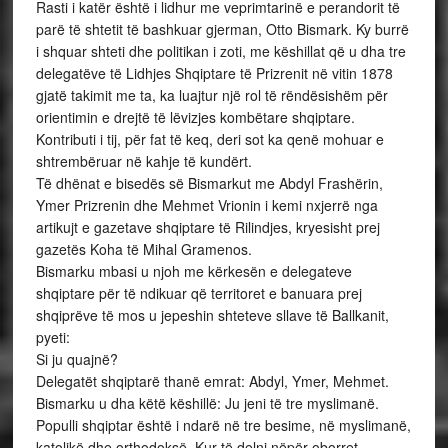
Rasti i katër është i lidhur me veprimtarinë e perandorit të
parë të shtetit të bashkuar gjerman, Otto Bismark. Ky burrë
i shquar shteti dhe politikan i zoti, me këshillat që u dha tre
delegatëve të Lidhjes Shqiptare të Prizrenit në vitin 1878
gjatë takimit me ta, ka luajtur një rol të rëndësishëm për
orientimin e drejtë të lëvizjes kombëtare shqiptare.
Kontributi i tij, për fat të keq, deri sot ka qenë mohuar e
shtrembëruar në kahje të kundërt.
Të dhënat e bisedës së Bismarkut me Abdyl Frashërin,
Ymer Prizrenin dhe Mehmet Vrionin i kemi nxjerrë nga
artikujt e gazetave shqiptare të Rilindjes, kryesisht prej
gazetës Koha të Mihal Gramenos.
Bismarku mbasi u njoh me kërkesën e delegateve
shqiptare për të ndikuar që territoret e banuara prej
shqiprëve të mos u jepeshin shteteve sllave të Ballkanit,
pyeti:
Si ju quajnë?
Delegatët shqiptarë thanë emrat: Abdyl, Ymer, Mehmet.
Bismarku u dha këtë këshillë: Ju jeni të tre myslimanë.
Populli shqiptar është i ndarë në tre besime, në myslimanë,
katolikë dhe orthodoksë. Kur të delni nëpër oborret