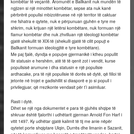
kombëtar të veçantë. Aromunët e Ballkanit nuk mundën të
ngjizen si një minotitet kombëtar, sepse ata nuk kanë
përbrërë popullsi mbizotëruese në një territor të caktuar
me fshatra e qytete, nuk e përpunuan gjuhën e tyre me
shkrim, nuk krijuan një letërsi kombëtare, nuk formuan një
flamur kombëtar dhe nuk zhvilluan një ideologji kombëtar
gjatë shekullit të XIX-të (shekulli gjatë të cilit popujt e
Ballkanit formuan ideologjitë e tyre kombëtare).
Me paj fjalë, dyndja e popujve gjermanikë i ktheu popullit
Ilir statusin e hershëm, atë të të qenit zot i vendit, kurse
popullsisë arumune i dha statusin e një popullsie
ardhacake, pra të një popullsie të dorës së dytë, që filloi të
jetonte në trojet e gadishillit si diasporë e jo si popull i
privilegjuar, që rrezikonte vendasit për t’i asimiluar.
Rasti i dytë.
Dihet se një nga dokumentet e para të gjuhës shqipe të
shkruar është fjalorthi i udhëtarit gjerman Arnold Fon Harf i
vitit 1497. Ky udhëtar gjatë kalimit të tij me anie nëpër
qytetet porte shqiptare Ulqin, Durrës dhe limanin e Sazanit,