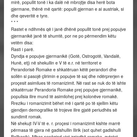
mirë, popullit tonë i ka dalë në mbrojtje disa herë bota
gjermane, thënë më qartë: populli gjerman e ai austriak, si
dhe qeveritë e tyre.
* * *
Rastet e ndihmës që i janë dhënë popullit tonë prej popujve
gjermanikë janë të shumtë, por ne po përmendim këtu
vetëm disa:
Rasti i parë.
Dyndja e popujve gjermanikë (Gotë, Ostrogotë, Vandalë,
Hunë, etj) në shekullin e V të e.r. në territoret e
Perandorisë Romake e shkatëruan këtë perandori dhe
sollën si pasojë çlirimin e popujve të saj dhe ndërprerjen e
proçesit asimilues të romanizimit. Në rast se nuk do të ishte
shkatërruar Perandoria Romake prej popujve gjermanikë,
popullsia ilire mund të asimilohej prej kolonëve romakë.
Rreziku i romanizimit bëhet më i qartë po të sjellim këtu
gjendjen demografike të trojeve ilire gjatë periudhës së
sundimit romak.
Në shekujt IV-V të e. r. proçesi i romanizimit kishte marrë
përmasa të gjera në gadishullin Ilirik (sot quhet gadishulli
Ballkanik). Mbas pesëqind vjet zgjedhë romake, qytetet