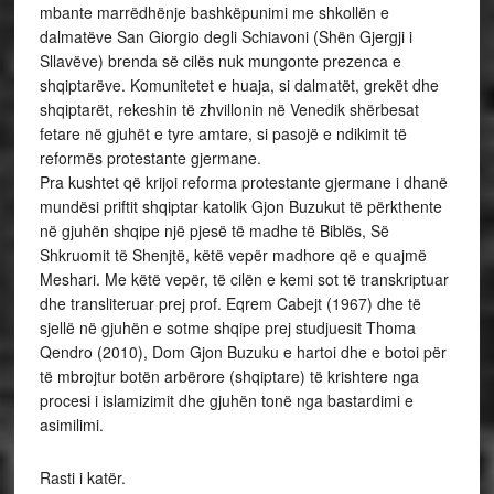
mbante marrëdhënje bashkëpunimi me shkollën e
dalmatëve San Giorgio degli Schiavoni (Shën Gjergji i
Sllavëve) brenda së cilës nuk mungonte prezenca e
shqiptarëve. Komunitetet e huaja, si dalmatët, grekët dhe
shqiptarët, rekeshin të zhvillonin në Venedik shërbesat
fetare në gjuhët e tyre amtare, si pasojë e ndikimit të
reformës protestante gjermane.
Pra kushtet që krijoi reforma protestante gjermane i dhanë
mundësi priftit shqiptar katolik Gjon Buzukut të përkthente
në gjuhën shqipe një pjesë të madhe të Biblës, Së
Shkruomit të Shenjtë, këtë vepër madhore që e quajmë
Meshari. Me këtë vepër, të cilën e kemi sot të transkriptuar
dhe transliteruar prej prof. Eqrem Cabejt (1967) dhe të
sjellë në gjuhën e sotme shqipe prej studjuesit Thoma
Qendro (2010), Dom Gjon Buzuku e hartoi dhe e botoi për
të mbrojtur botën arbërore (shqiptare) të krishtere nga
procesi i islamizimit dhe gjuhën tonë nga bastardimi e
asimilimi.
Rasti i katër.