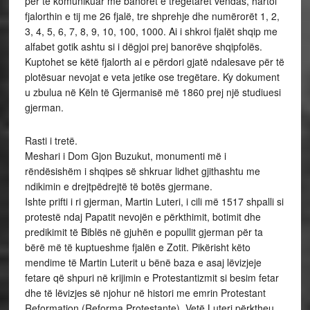
për të komunikuar me banorët e tregëtarët vendas, hartoi
fjalorthin e tij me 26 fjalë, tre shprehje dhe numërorët 1, 2,
3, 4, 5, 6, 7, 8, 9, 10, 100, 1000. Ai i shkroi fjalët shqip me
alfabet gotik ashtu si i dëgjoi prej banorëve shqipfolës.
Kuptohet se këtë fjalorth ai e përdori gjatë ndalesave për të
plotësuar nevojat e veta jetike ose tregëtare. Ky dokument
u zbulua në Këln të Gjermanisë më 1860 prej një studiuesi
gjerman.
Rasti i tretë.
Meshari i Dom Gjon Buzukut, monumenti më i
rëndësishëm i shqipes së shkruar lidhet gjithashtu me
ndikimin e drejtpëdrejtë të botës gjermane.
Ishte prifti i ri gjerman, Martin Luteri, i cili më 1517 shpalli si
protestë ndaj Papatit nevojën e përkthimit, botimit dhe
predikimit të Biblës në gjuhën e popullit gjerman për ta
bërë më të kuptueshme fjalën e Zotit. Pikërisht këto
mendime të Martin Luterit u bënë baza e asaj lëvizjeje
fetare që shpuri në krijimin e Protestantizmit si besim fetar
dhe të lëvizjes së njohur në histori me emrin Protestant
Reformation (Reforma Protestante). Vetë Luteri përktheu