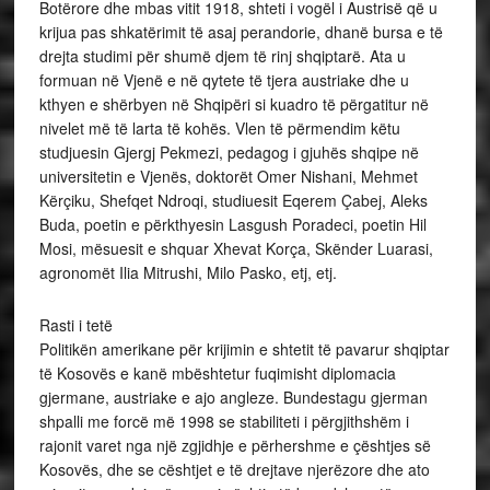
Botërore dhe mbas vitit 1918, shteti i vogël i Austrisë që u
krijua pas shkatërimit të asaj perandorie, dhanë bursa e të
drejta studimi për shumë djem të rinj shqiptarë. Ata u
formuan në Vjenë e në qytete të tjera austriake dhe u
kthyen e shërbyen në Shqipëri si kuadro të përgatitur në
nivelet më të larta të kohës. Vlen të përmendim këtu
studjuesin Gjergj Pekmezi, pedagog i gjuhës shqipe në
universitetin e Vjenës, doktorët Omer Nishani, Mehmet
Kërçiku, Shefqet Ndroqi, studiuesit Eqerem Çabej, Aleks
Buda, poetin e përkthyesin Lasgush Poradeci, poetin Hil
Mosi, mësuesit e shquar Xhevat Korça, Skënder Luarasi,
agronomët Ilia Mitrushi, Milo Pasko, etj, etj.
Rasti i tetë
Politikën amerikane për krijimin e shtetit të pavarur shqiptar
të Kosovës e kanë mbështetur fuqimisht diplomacia
gjermane, austriake e ajo angleze. Bundestagu gjerman
shpalli me forcë më 1998 se stabiliteti i përgjithshëm i
rajonit varet nga një zgjidhje e përhershme e çështjes së
Kosovës, dhe se cështjet e të drejtave njerëzore dhe ato