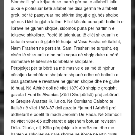
Stambollit që u krijua duke marrë gërmat e alfabetit latin
duke e plotësuar këtë alfabet me disa gërma të alfabetit
grek, për të pasqyruar me shkrim tingujt e gjuhës shqipe,
që nuk i kishte gjuha latine. Filloi kështu puna për botimin e
librave në gjuhën shqipe, sidomos puna për hartimin e
tekseve shkollore. Poetë të talentuar, të cilët shkruanin e
botonin vepra në gjuhë të huaja, si Vaso Pasha në italisht,
Naim Frashëri në persisht, Sami Frashëri në turqisht, etj
nisën të shkruanin e botonin vepra në shqip duke u bërë
nismetarë të letërsisë kombëtare shqiptare.
Përpjekjet për ta bërë sa më masive e sa më të njohur
çështjen kombëtare shqiptare shpunë edhe në botimin e
disa gazetave e revistave në gjuhën shqipe dhe në gjuhë
të huaj. Në Athinë doli në vitet 1879-80 shqip e greqisht
gazeta I Foni tis Alvanias (Zëri i Shqipërisë) prej arbërorit
të Greqisë Anastas Kullurioti. Në Corriliano Calabro të
Italisë në vitet 1883-87 doli gazeta Fjamuri i Arbërit prej
atdhetarit e poetit të madh Jeronim De Rada. Në Stamboll
në vitet 1884-85 atdhetarët e atjeshëm botuan revistën
Drita-Dituria, etj. Këto përpjekje u kurrorëzuan dhe me
hapjen e shkollës së parë shqipe në Korçë në vitin 1886