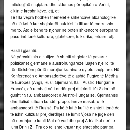
mitologjinë shqiptare dhe sidomos për epikën e Veriut,
ciklin e kreshnikëve, etj, etj.
Të tilla vepra hodhën themelet e shkencave albanologjike
në një kohë kur shqiptarët nuk kishin filluar të merreshin
me to. Ato e bënë të njohur në botën shkencore europiane
pasurinë tonë kulturore, gjuhësore, folklorike, letrare, etj.
Rasti i gjashtë.
Në përcaktimin e kufijve të shtetit shqiptar të pavarur
politikanët gjermanë e austrohungarezë luajtën një rol të
rëndësishëm për të mbrojtur krahina e qytete shqiptare. Në
Konferencën e Ambasadorëve të gjashtë Fuqive të Mëdha
të Europës (Angli, Rusi, Gjermani, Itali, Austro-Hungari e
Francë), që u mbajt në Londër prej dhjetorit 1912 deri në
gusht 1913, ambasadorët e Austro-Hungarisë, Gjermanisë
dhe Italisë luftuan kundër propozimeve makabre të
ambasadorit të Rusisë. Pa këtë luftë kufijtë e shtetit tonë do
të ishin kufizuar prej derdhjes së lumit Vjosa në jugë deri
në derdhjen e lumit Mat në veri dhe prej Adriatikut deri te
lumi Drin i Zi. Pra do të ishte krijuar një shtet shqiptar pa