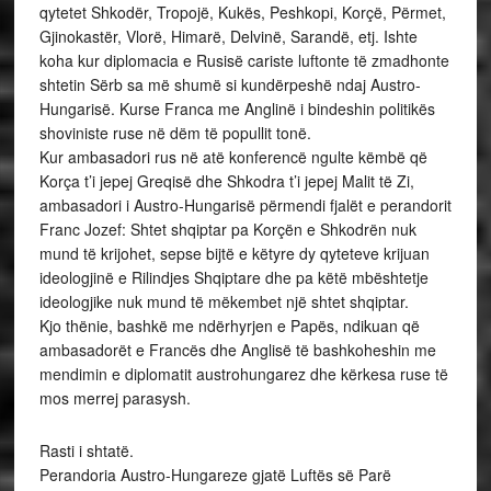
qytetet Shkodër, Tropojë, Kukës, Peshkopi, Korçë, Përmet,
Gjinokastër, Vlorë, Himarë, Delvinë, Sarandë, etj. Ishte
koha kur diplomacia e Rusisë cariste luftonte të zmadhonte
shtetin Sërb sa më shumë si kundërpeshë ndaj Austro-
Hungarisë. Kurse Franca me Anglinë i bindeshin politikës
shoviniste ruse në dëm të popullit tonë.
Kur ambasadori rus në atë konferencë ngulte këmbë që
Korça t’i jepej Greqisë dhe Shkodra t’i jepej Malit të Zi,
ambasadori i Austro-Hungarisë përmendi fjalët e perandorit
Franc Jozef: Shtet shqiptar pa Korçën e Shkodrën nuk
mund të krijohet, sepse bijtë e këtyre dy qyteteve krijuan
ideologjinë e Rilindjes Shqiptare dhe pa këtë mbështetje
ideologjike nuk mund të mëkembet një shtet shqiptar.
Kjo thënie, bashkë me ndërhyrjen e Papës, ndikuan që
ambasadorët e Francës dhe Anglisë të bashkoheshin me
mendimin e diplomatit austrohungarez dhe kërkesa ruse të
mos merrej parasysh.
Rasti i shtatë.
Perandoria Austro-Hungareze gjatë Luftës së Parë