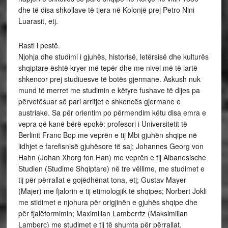
dhe të disa shkollave të tjera në Kolonjë prej Petro Nini
Luarasit, etj.
Rasti i pestë.
Njohja dhe studimi i gjuhës, historisë, letërsisë dhe kulturës
shqiptare është kryer më tepër dhe me nivel më të lartë
shkencor prej studiuesve të botës gjermane. Askush nuk
mund të merret me studimin e këtyre fushave të dijes pa
përvetësuar së pari arritjet e shkencës gjermane e
austriake. Sa për orientim po përmendim këtu disa emra e
vepra që kanë bërë epokë: profesori i Universitetit të
Berlinit Franc Bop me veprën e tij Mbi gjuhën shqipe në
lidhjet e farefisnisë gjuhësore të saj; Johannes Georg von
Hahn (Johan Xhorg fon Han) me veprën e tij Albanesische
Studien (Studime Shqiptare) në tre vëllime, me studimet e
tij për përrallat e gojëdhënat tona, etj; Gustav Mayer
(Majer) me fjalorin e tij etimologjik të shqipes; Norbert Jokli
me stidimet e njohura për origjinën e gjuhës shqipe dhe
për fjalëformimin; Maximilian Lamberrtz (Maksimilian
Lamberc) me studimet e tij të shumta për përrallat,