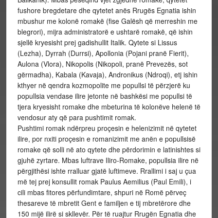
fushore bregdetare dhe qytetet anës Rrugës Egnatia ishin
mbushur me kolonë romakë (fise Galësh që merreshin me
blegrori), mijra administratorë e ushtarë romakë, që ishin
sjellë kryesisht prej gadishullit Italik. Qytete si Lissus
(Lezha), Dyrrah (Durrsi), Apollonia (Pojani pranë Fierit),
Aulona (Vlora), Nikopolis (Nikopoli, pranë Prevezës, sot
gërmadha), Kabala (Kavaja), Andronikus (Ndroqi), etj ishin
kthyer në qendra kozmopolite me popullsi të përzjerë ku
popullsia vendase ilire jetonte në bashkësi me popullsi të
tjera kryesisht romake dhe mbeturina të kolonëve helenë të
vendosur aty që para pushtimit romak.
Pushtimi romak ndërpreu proçesin e helenizimit në qytetet
ilire, por nxiti proçesin e romanizimit me anën e popullsisë
romake që solli në ato qytete dhe përdorimin e latinishtes si
gjuhë zyrtare. Mbas luftrave Iliro-Romake, popullsia ilire në
përgjithësi ishte rralluar gjatë luftimeve. Rrallimi i saj u çua
më tej prej konsullit romak Paulus Aemilius (Paul Emili), i
cili mbas fitores përfundimtare, shpuri në Romë përveç
thesareve të mbretit Gent e familjen e tij mbretërore dhe
150 mijë ilirë si skllevër. Për të ruajtur Rrugën Egnatia dhe