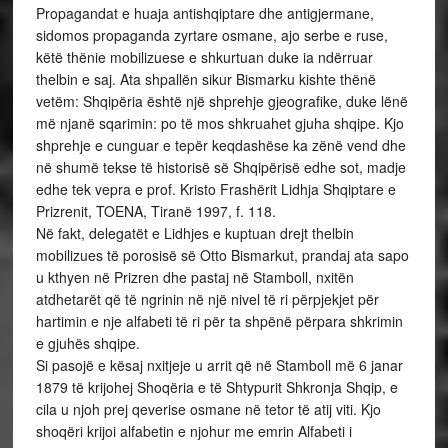
Propagandat e huaja antishqiptare dhe antigjermane,
sidomos propaganda zyrtare osmane, ajo serbe e ruse,
këtë thënie mobilizuese e shkurtuan duke ia ndërruar
thelbin e saj. Ata shpallën sikur Bismarku kishte thënë
vetëm: Shqipëria është një shprehje gjeografike, duke lënë
më njanë sqarimin: po të mos shkruahet gjuha shqipe. Kjo
shprehje e cunguar e tepër keqdashëse ka zënë vend dhe
në shumë tekse të historisë së Shqipërisë edhe sot, madje
edhe tek vepra e prof. Kristo Frashërit Lidhja Shqiptare e
Prizrenit, TOENA, Tiranë 1997, f. 118.
Në fakt, delegatët e Lidhjes e kuptuan drejt thelbin
mobilizues të porosisë së Otto Bismarkut, prandaj ata sapo
u kthyen në Prizren dhe pastaj në Stamboll, nxitën
atdhetarët që të ngrinin në një nivel të ri përpjekjet për
hartimin e nje alfabeti të ri për ta shpënë përpara shkrimin
e gjuhës shqipe.
Si pasojë e kësaj nxitjeje u arrit që në Stamboll më 6 janar
1879 të krijohej Shoqëria e të Shtypurit Shkronja Shqip, e
cila u njoh prej qeverise osmane në tetor të atij viti. Kjo
shoqëri krijoi alfabetin e njohur me emrin Alfabeti i