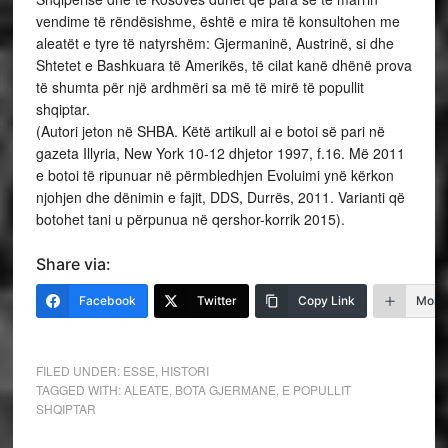
vendime të rëndësishme, është e mira të konsultohen me
aleatët e tyre të natyrshëm: Gjermaninë, Austrinë, si dhe
Shtetet e Bashkuara të Amerikës, të cilat kanë dhënë prova
të shumta për një ardhmëri sa më të mirë të popullit
shqiptar.
(Autori jeton në SHBA. Këtë artikull ai e botoi së pari në
gazeta Illyria, New York 10-12 dhjetor 1997, f.16. Më 2011
e botoi të ripunuar në përmbledhjen Evoluimi ynë kërkon
njohjen dhe dënimin e fajit, DDS, Durrës, 2011. Varianti që
botohet tani u përpunua në qershor-korrik 2015).
Share via:
Facebook
Twitter
Copy Link
More
FILED UNDER:
ESSE
,
HISTORI
TAGGED WITH:
ALEATE
,
BOTA GJERMANE
,
E POPULLIT
SHQIPTAR