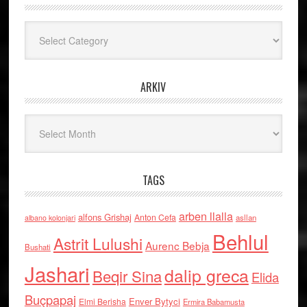
Kategoritë
ARKIV
Arkiv
TAGS
arben llalla
alfons Grishaj
Anton Cefa
asllan
albano kolonjari
Behlul
Astrit Lulushi
Aurenc Bebja
Bushati
Jashari
dalip greca
Beqir Sina
Elida
Buçpapaj
Enver Bytyci
Elmi Berisha
Ermira Babamusta