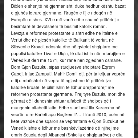
Biblën e shenjtë në gjermanisht, duke hedhur kështu bazat
e gjuhës letrare gjermane. Rrugën e tij e ndoqën në
Europën e shek. XVI e më vonë edhe shumë priftërinj e
besimtarë të devotshëm të besimit katolik roman.
Lëvizja e reformës protestante u shtri edhe në Italinë e
Veriut dhe në pjesën katolike të Ballkanit të veriut, në
Slloveni e Kroaci, ndoshta dhe në qytetet shqiptare me
popullsi katolike Tivar e Ulqin, të cilat ishin nën mbrojtjen e
Venedikut deri më 1571, kur ranë nën zgjedhën osmane.
Dom Gjon Buzuku, sipas studjuesve shqiptarë Eqrem
Çabej, Injac Zamputi, Mahir Domi, etj, për ta krijuar veprën
e tij u mbështet në vepra të ngjashme të priftërinjve
katolikë kroatë, të cilët ishin të lidhur drejtpërdrejt me
reformën protestante gjermane. Prej tyre Buzuku mori dhe
gërmat që i duheshin shtuar alfabeit të shqipes që i
mungonin alfabetit latin. Edhe studiuesi Ilia Karanxha në
veprën e re Barleti apo Beçikemi?… Tiranë 2010, ecën në
këtë vazhdë dhe sqaron se veprimtaria e Gjon Buzukut në
Venedik ishte e lidhur me bashkëvllazërinë që njihej me
emrin Scuola degli Albanesi (Shkolla e shqiptarëve) e cila