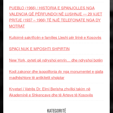
PUEBLO (1966) / HISTORIA E SPANJOLLES NGA
VALENCIA QË PËRFUNDOI NË LUSHNJE — 29 VJET
PRITJE (1937 – 1966) TË NJË TELEFONATE NGA DY
MOTRAT
Kujtojmë sakrificën e familjes Lleshi për lirinë e Kosovës
SPAÇI NUK E MPOSHTI SHPIRTIN
New York, qyteti që ndryshoi emrin… dhe ndryshoi botën
Kodi zakonor dhe isopolifonia dy nga monumentet e gjalla
madhështore të antikitetit shqiptar
Kryetari i Vatrës Dr. Elmi Berisha zhvilloi takim në
Akademinë e Shkencave dhe të Arteve të Kosovës
KATEGORITË