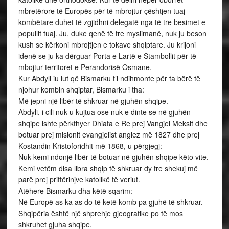
mbretërore të Europës për të mbrojtur çështjen tuaj
kombëtare duhet të zgjidhni delegatë nga të tre besimet e
popullit tuaj. Ju, duke qenë të tre myslimanë, nuk ju beson
kush se kërkoni mbrojtjen e tokave shqiptare. Ju krijoni
idenë se ju ka dërguar Porta e Lartë e Stambollit për të
mbojtur territoret e Perandorisë Osmane.
Kur Abdyli iu lut që Bismarku t’i ndihmonte për ta bërë të
njohur kombin shqiptar, Bismarku i tha:
Më jepni një libër të shkruar në gjuhën shqipe.
Abdyli, i cili nuk u kujtua ose nuk e dinte se në gjuhën
shqipe ishte përkthyer Dhiata e Re prej Vangjel Meksit dhe
botuar prej misionit evangjelist anglez më 1827 dhe prej
Kostandin Kristoforidhit më 1868, u përgjegj:
Nuk kemi ndonjë libër të botuar në gjuhën shqipe këto vite.
Kemi vetëm disa libra shqip të shkruar dy tre shekuj më
parë prej priftërinjve katolikë të veriut.
Atëhere Bismarku dha këtë sqarim:
Në Europë as ka as do të ketë komb pa gjuhë të shkruar.
Shqipëria është një shprehje gjeografike po të mos
shkruhet gjuha shqipe.