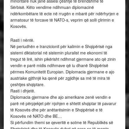
minoritare nuk janë assesi çështje të brendshme të
Sërbisë. Këto vendime ndihmuan diplomacinë
ndërkombëtare të ecte në rrugën e mbarë për ndërhyrjen e
armatosur të forcave të NATO-s, veprim që solli çlirimin e
Kosovës.
Rasti i nëntë.
Në periudhën e tranzicionit për kalimin e Shqipërisë nga
sistemi diktatorial në sistemin pluralist me ekonomi të
tregut të lirë, ishin pikërisht ndihmat gjermane ato që zinin
vendin e parë midis ndihmave që iu dhanë Shqipërisë
përmes Komunitetit Europian. Diplomacia gjermane e ajo
austriake gjithnjë ka qenë për zgjidhje sa më të mira të
çeshtjes shqiptare.
Rasti i dhjetë.
Diplomacia gjermane dhe ajo amerikane zenë vendin e
parë në përpjekjet për njohjen e shtetit shqiptar të pavarur
të Kosovës dhe për anëtarësimin e Shqipërisë e të
Kosovës në NATO dhe BE…
Si përfundim themi se qeveritë e sotme të Republikës së
Shqipërisë dhe të Kosovës duhet që para se të marrin