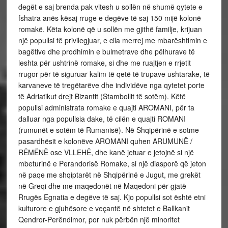
degët e saj brenda pak vitesh u sollën në shumë qytete e
fshatra anës kësaj rruge e degëve të saj 150 mijë kolonë
romakë. Këta kolonë që u sollën me gjithë familje, krijuan
një popullsi të privilegjuar, e cila merrej me mbarështimin e
bagëtive dhe prodhimin e bulmetrave dhe pëlhurave të
leshta për ushtrinë romake, si dhe me ruajtjen e rrjetit
rrugor për të siguruar kalim të qetë të trupave ushtarake, të
karvaneve të tregëtarëve dhe individëve nga qytetet porte
të Adriatikut drejt Bizantit (Stambollit të sotëm). Këtë
popullsi administrata romake e quajti AROMANI, për ta
dalluar nga popullsia dake, të cilën e quajti ROMANI
(rumunët e sotëm të Rumanisë). Në Shqipërinë e sotme
pasardhësit e kolonëve AROMANI quhen ARUMUNË /
RËMËNË ose VLLEHË, dhe kanë jetuar e jetojnë si një
mbeturinë e Perandorisë Romake, si një diasporë që jeton
në paqe me shqiptarët në Shqipërinë e Jugut, me grekët
në Greqi dhe me maqedonët në Maqedoni për gjatë
Rrugës Egnatia e degëve të saj. Kjo popullsi sot është etni
kulturore e gjuhësore e veçantë në shtetet e Ballkanit
Qendror-Perëndimor, por nuk përbën një minoritet