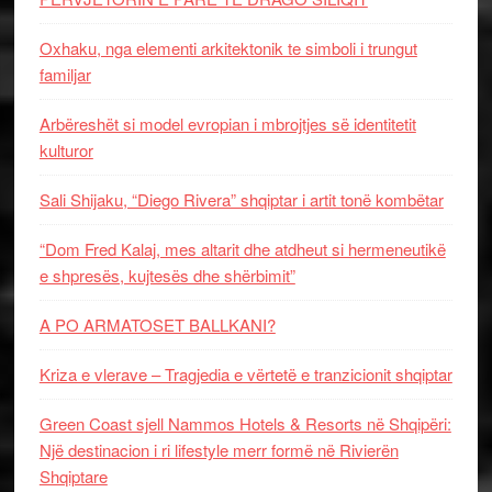
Oxhaku, nga elementi arkitektonik te simboli i trungut
familjar
Arbëreshët si model evropian i mbrojtjes së identitetit
kulturor
Sali Shijaku, “Diego Rivera” shqiptar i artit tonë kombëtar
“Dom Fred Kalaj, mes altarit dhe atdheut si hermeneutikë
e shpresës, kujtesës dhe shërbimit”
A PO ARMATOSET BALLKANI?
Kriza e vlerave – Tragjedia e vërtetë e tranzicionit shqiptar
Green Coast sjell Nammos Hotels & Resorts në Shqipëri:
Një destinacion i ri lifestyle merr formë në Rivierën
Shqiptare