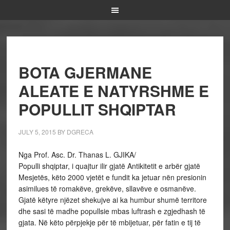
BOTA GJERMANE
ALEATE E NATYRSHME E
POPULLIT SHQIPTAR
JULY 5, 2015
BY
DGRECA
Nga Prof. Asc. Dr. Thanas L. GJIKA/
Populli shqiptar, i quajtur ilir gjatë Antikitetit e arbër gjatë
Mesjetës, këto 2000 vjetët e fundit ka jetuar nën presionin
asimilues të romakëve, grekëve, sllavëve e osmanëve.
Gjatë këtyre njëzet shekujve ai ka humbur shumë territore
dhe sasi të madhe popullsie mbas luftrash e zgjedhash të
gjata. Në këto përpjekje për të mbijetuar, për fatin e tij të