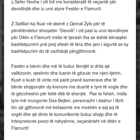
z.Sefer Hoxha i cili foli me konsideratë të veçantë për
devollinjtë dhe iu uroi atyre Festën e Flamurit.
Z.Salillari ka ftuar në skenë z.Qemal Zylo për të
përshëndetur shoqatën “Devolli” i cili pasi iu uroi devollinjve
për Ditën e Flamurit midis të tjerash tha se është kënaqësi
bashkëpunimi ynë prej vitesh të tëra dhe jam i sigurtë se ky
bashkëpunim do të vazhdojë përgjithmonë.
Festën e bënin dhe më të bukur fëmijët si drita që
vallëzonin, qeshnin dhe luanin të gëzuar me njeri-tjetrin.
Kush e kush të vinte më parë pranë kamerave dhe të
bënte shqiponjën dy krenore me duartë e tyre të vogla dhe
të gëzoheshin për këtë ditë të shenjtë. Pse ta fsheh, midis
tyre më mungonte Dea Bejleri, personazhi i dashur i librit
tim që gjithmonë më befasonte me moshën e saj aq të
vogël dhe që dinte të komunikonte bukur shqip dhe të
interpretonte poezi të ndryshme, veçanërisht në ditën e
Flamurit!