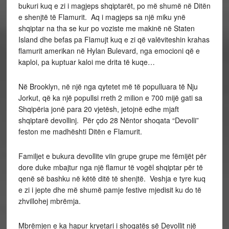
bukuri kuq e zi i magjeps shqiptarët, po më shumë në Ditën
e shenjtë të Flamurit. Aq i magjeps sa një miku ynë
shqiptar na tha se kur po voziste me makinë në Staten
Island dhe befas pa Flamujt kuq e zi që valëviteshin krahas
flamurit amerikan në Hylan Bulevard, nga emocioni që e
kaploi, pa kuptuar kaloi me drita të kuqe…
Në Brooklyn, në një nga qytetet më të populluara të Nju
Jorkut, që ka një popullsi rreth 2 milion e 700 mijë gati sa
Shqipëria jonë para 20 vjetësh, jetojnë edhe mjaft
shqiptarë devollinj. Për çdo 28 Nëntor shoqata “Devolli”
feston me madhështi Ditën e Flamurit.
Familjet e bukura devollite viin grupe grupe me fëmijët për
dore duke mbajtur nga një flamur të vogël shqiptar për të
qenë së bashku në këtë ditë të shenjtë. Veshja e tyre kuq
e zi i jepte dhe më shumë pamje festive mjedisit ku do të
zhvillohej mbrëmja.
Mbrëmjen e ka hapur kryetari i shoqatës së Devollit një