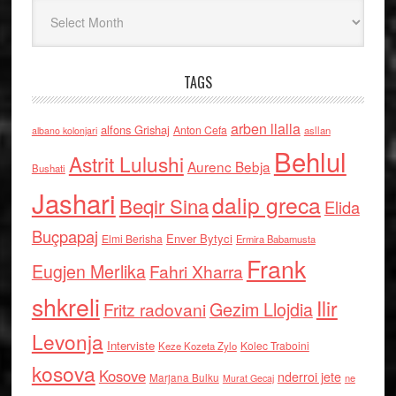
Arkiv
TAGS
arben llalla
alfons Grishaj
Anton Cefa
asllan
albano kolonjari
Behlul
Astrit Lulushi
Aurenc Bebja
Bushati
Jashari
dalip greca
Beqir Sina
Elida
Buçpapaj
Enver Bytyci
Elmi Berisha
Ermira Babamusta
Frank
Eugjen Merlika
Fahri Xharra
shkreli
Ilir
Gezim Llojdia
Fritz radovani
Levonja
Interviste
Kolec Traboini
Keze Kozeta Zylo
kosova
Kosove
nderroi jete
Marjana Bulku
ne
Murat Gecaj