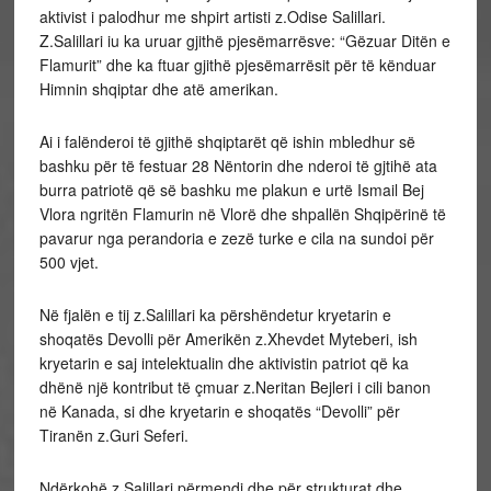
aktivist i palodhur me shpirt artisti z.Odise Salillari.
Z.Salillari iu ka uruar gjithë pjesëmarrësve: “Gëzuar Ditën e
Flamurit” dhe ka ftuar gjithë pjesëmarrësit për të kënduar
Himnin shqiptar dhe atë amerikan.
Ai i falënderoi të gjithë shqiptarët që ishin mbledhur së
bashku për të festuar 28 Nëntorin dhe nderoi të gjtihë ata
burra patriotë që së bashku me plakun e urtë Ismail Bej
Vlora ngritën Flamurin në Vlorë dhe shpallën Shqipërinë të
pavarur nga perandoria e zezë turke e cila na sundoi për
500 vjet.
Në fjalën e tij z.Salillari ka përshëndetur kryetarin e
shoqatës Devolli për Amerikën z.Xhevdet Myteberi, ish
kryetarin e saj intelektualin dhe aktivistin patriot që ka
dhënë një kontribut të çmuar z.Neritan Bejleri i cili banon
në Kanada, si dhe kryetarin e shoqatës “Devolli” për
Tiranën z.Guri Seferi.
Ndërkohë z.Salillari përmendi dhe për strukturat dhe