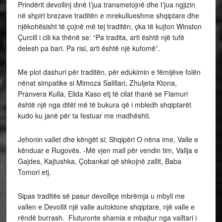
Prindërit devollinj dinë t’jua transmetojnë dhe t’jua ngjizin
në shpirt brezave traditën e mrekullueshme shqiptare dhe
njëkohësisht të çojnë më tej traditën, çka të kujton Winston
Çurcill i cili ka thënë se: “Pa tradita, arti është një tufë
delesh pa bari. Pa risi, arti është një kufomë”.
Me plot dashuri për traditën, për edukimin e fëmijëve folën
nënat simpatike si Mimoza Salillari, Zhuljeta Ktona,
Pranvera Kulla, Elida Kaso etj të cilat thanë se Flamuri
është një nga ditët më të bukura që i mbledh shqiptarët
kudo ku janë për ta festuar me madhështi.
Jehonin vallet dhe këngët si: Shqipëri O nëna ime, Valle e
kënduar e Rugovës. -Më vjen mall për vendin tim, Vallja e
Gajdes, Kajtushka, Çobankat që shkojnë zallit, Baba
Tomori etj.
Sipas traditës së pasur devolliçe mbrëmja u mbyll me
vallen e Devollit një valle autoktone shqiptare, një valle e
rëndë burrash. Fluturonte shamia e mbajtur nga valltari i