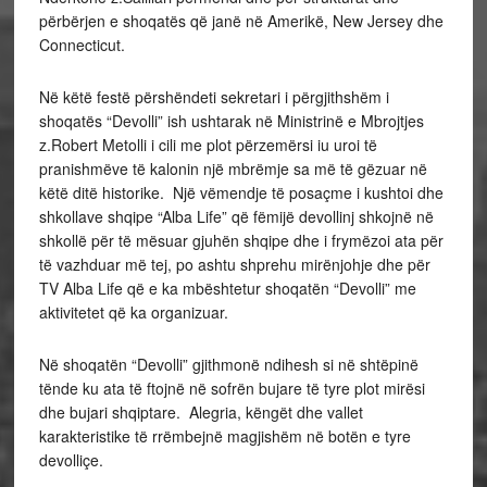
përbërjen e shoqatës që janë në Amerikë, New Jersey dhe
Connecticut.
Në këtë festë përshëndeti sekretari i përgjithshëm i
shoqatës “Devolli” ish ushtarak në Ministrinë e Mbrojtjes
z.Robert Metolli i cili me plot përzemërsi iu uroi të
pranishmëve të kalonin një mbrëmje sa më të gëzuar në
këtë ditë historike. Një vëmendje të posaçme i kushtoi dhe
shkollave shqipe “Alba Life” që fëmijë devollinj shkojnë në
shkollë për të mësuar gjuhën shqipe dhe i frymëzoi ata për
të vazhduar më tej, po ashtu shprehu mirënjohje dhe për
TV Alba Life që e ka mbështetur shoqatën “Devolli” me
aktivitetet që ka organizuar.
Në shoqatën “Devolli” gjithmonë ndihesh si në shtëpinë
tënde ku ata të ftojnë në sofrën bujare të tyre plot mirësi
dhe bujari shqiptare. Alegria, këngët dhe vallet
karakteristike të rrëmbejnë magjishëm në botën e tyre
devolliçe.