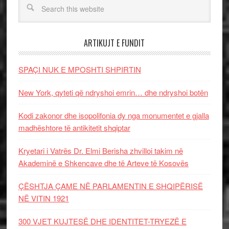
ARTIKUJT E FUNDIT
SPAÇI NUK E MPOSHTI SHPIRTIN
New York, qyteti që ndryshoi emrin… dhe ndryshoi botën
Kodi zakonor dhe isopolifonia dy nga monumentet e gjalla
madhështore të antikitetit shqiptar
Kryetari i Vatrës Dr. Elmi Berisha zhvilloi takim në
Akademinë e Shkencave dhe të Arteve të Kosovës
ÇËSHTJA ÇAME NË PARLAMENTIN E SHQIPËRISË
NË VITIN 1921
300 VJET KUJTESË DHE IDENTITET-TRYEZË E