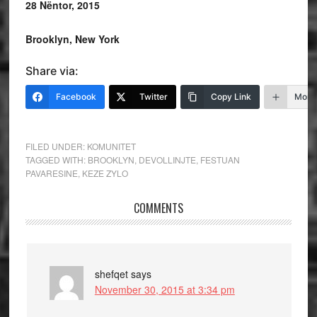
28 N
ë
ntor, 2015
Brooklyn, New York
Share via:
Facebook
Twitter
Copy Link
More
FILED UNDER:
KOMUNITET
TAGGED WITH:
BROOKLYN
,
DEVOLLINJTE
,
FESTUAN
PAVARESINE
,
KEZE ZYLO
COMMENTS
shefqet
says
November 30, 2015 at 3:34 pm