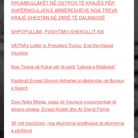
RRUMBULLAKËT NË OSTROS TË KRAJËS PËR
SHPËRNGULJEN E ARBËRESHËVE NGA TREVA
KRAJË-SHESTAN NË ZARË TË DALMACISË
SHPOPULLIMI, PUSHTIMI I SHEKULLIT XXI
VATRA’s Letter to President Trump: End the Hague
Injustice
Nga Tirana në Kukaj për të parë “Lahuta e Malësisë”
Kardinali Ernest Simoni rikthehet si dëshmitar në Burgun
e Spaçit
Dom Ndre Mjeda, sipas dy figurave monumentale të
letrave shqipe, Ernest Koliqit dhe At Gjergj Fishta
36 vjet tranzicion, nga ekonomia prodhuese te ekonomia
e përfitimit