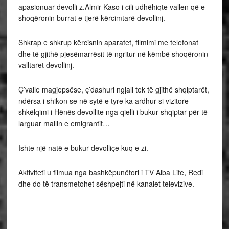
apasionuar devolli z.Almir Kaso i cili udhëhiqte vallen që e
shoqëronin burrat e tjerë kërcimtarë devollinj.
Shkrap e shkrup kërcisnin aparatet, filmimi me telefonat
dhe të gjithë pjesëmarrësit të ngritur në këmbë shoqëronin
valltaret devollinj.
Ç’valle magjepsëse, ç’dashuri ngjall tek të gjithë shqiptarët,
ndërsa i shikon se në sytë e tyre ka ardhur si vizitore
shkëlqimi i Hënës devollite nga qielli i bukur shqiptar për të
larguar mallin e emigrantit…
Ishte një natë e bukur devolliçe kuq e zi.
Aktiviteti u filmua nga bashkëpunëtori i TV Alba Life, Redi
dhe do të transmetohet sëshpejti në kanalet televizive.