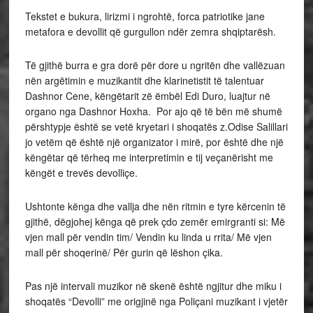
Tekstet e bukura, lirizmi i ngrohtë, forca patriotike jane
metafora e devollit që gurgullon ndër zemra shqiptarësh.
Të gjithë burra e gra dorë për dore u ngritën dhe vallëzuan
nën argëtimin e muzikantit dhe klarinetistit të talentuar
Dashnor Cene, këngëtarit zë ëmbël Edi Duro, luajtur në
organo nga Dashnor Hoxha. Por ajo që të bën më shumë
përshtypje është se vetë kryetari i shoqatës z.Odise Salillari
jo vetëm që është një organizator i mirë, por është dhe një
këngëtar që tërheq me interpretimin e tij veçanërisht me
këngët e trevës devolliçe.
Ushtonte kënga dhe vallja dhe nën ritmin e tyre kërcenin të
gjithë, dëgjohej kënga që prek çdo zemër emirgranti si: Më
vjen mall për vendin tim/ Vendin ku linda u rrita/ Më vjen
mall për shoqerinë/ Për gurin që lëshon çika.
Pas një intervali muzikor në skenë është ngjitur dhe miku i
shoqatës “Devolli” me origjinë nga Poliçani muzikant i vjetër