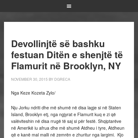
Devollinjtë së bashku
festuan Ditën e shenjtë të
Flamurit në Brooklyn, NY
NOVEMBER 30, 2015
BY
DGRECA
Nga Keze Kozeta Zylo/
Nju Jorku ndriti dhe më shumë në disa lagje si në Staten
Island, Brooklyn etj, nga ngjyrat e Flamurit kuq e zi që
valëviteshin në disa rrugë të saj si për festë. Shqiptarëve
në Amerikë iu afrua dhe më shumë Atdheu i tyre, Atdheun
që e kanë mal malli në zemrën e zhuritur nga largimi. Kjo