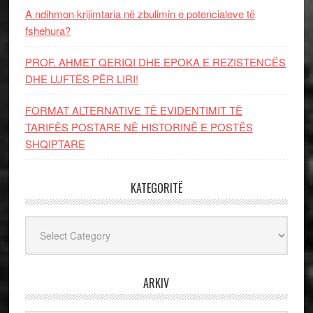
A ndihmon krijimtaria në zbulimin e potencialeve të
fshehura?
PROF. AHMET QERIQI DHE EPOKA E REZISTENCЁS
DHE LUFTЁS PЁR LIRI!
FORMAT ALTERNATIVE TË EVIDENTIMIT TË
TARIFËS POSTARE NË HISTORINË E POSTËS
SHQIPTARE
KATEGORITË
Kategoritë
ARKIV