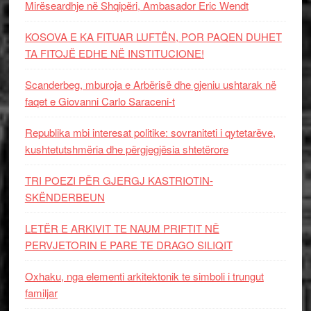
Mirëseardhje në Shqipëri, Ambasador Eric Wendt
KOSOVA E KA FITUAR LUFTËN, POR PAQEN DUHET
TA FITOJË EDHE NË INSTITUCIONE!
Scanderbeg, mburoja e Arbërisë dhe gjeniu ushtarak në
faqet e Giovanni Carlo Saraceni-t
Republika mbi interesat politike: sovraniteti i qytetarëve,
kushtetutshmëria dhe përgjegjësia shtetërore
TRI POEZI PËR GJERGJ KASTRIOTIN-
SKËNDERBEUN
LETËR E ARKIVIT TE NAUM PRIFTIT NË
PERVJETORIN E PARE TE DRAGO SILIQIT
Oxhaku, nga elementi arkitektonik te simboli i trungut
familjar