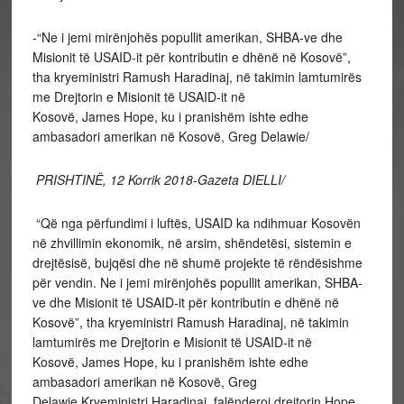
-“Ne i jemi mirënjohës popullit amerikan, SHBA-ve dhe
Misionit të USAID-it për kontributin e dhënë në Kosovë”,
tha kryeministri Ramush Haradinaj, në takimin lamtumirës
me Drejtorin e Misionit të USAID-it në
Kosovë, James Hope, ku i pranishëm ishte edhe
ambasadori amerikan në Kosovë, Greg Delawie/
PRISHTINË, 12 Korrik 2018-Gazeta DIELLI/
“Që nga përfundimi i luftës, USAID ka ndihmuar Kosovën
në zhvillimin ekonomik, në arsim, shëndetësi, sistemin e
drejtësisë, bujqësi dhe në shumë projekte të rëndësishme
për vendin. Ne i jemi mirënjohës popullit amerikan, SHBA-
ve dhe Misionit të USAID-it për kontributin e dhënë në
Kosovë”, tha kryeministri Ramush Haradinaj, në takimin
lamtumirës me Drejtorin e Misionit të USAID-it në
Kosovë, James Hope, ku i pranishëm ishte edhe
ambasadori amerikan në Kosovë, Greg
Delawie.Kryeministri Haradinaj, falënderoi drejtorin Hope