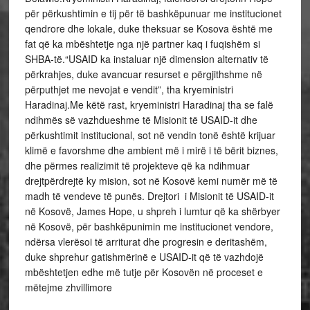
për përkushtimin e tij për të bashkëpunuar me institucionet
qendrore dhe lokale, duke theksuar se Kosova është me
fat që ka mbështetje nga një partner kaq i fuqishëm si
SHBA-të.“USAID ka instaluar një dimension alternativ të
përkrahjes, duke avancuar resurset e përgjithshme në
përputhjet me nevojat e vendit”, tha kryeministri
Haradinaj.Me këtë rast, kryeministri Haradinaj tha se falë
ndihmës së vazhdueshme të Misionit të USAID-it dhe
përkushtimit institucional, sot në vendin tonë është krijuar
klimë e favorshme dhe ambient më i mirë i të bërit biznes,
dhe përmes realizimit të projekteve që ka ndihmuar
drejtpërdrejtë ky mision, sot në Kosovë kemi numër më të
madh të vendeve të punës. Drejtori i Misionit të USAID-it
në Kosovë, James Hope, u shpreh i lumtur që ka shërbyer
në Kosovë, për bashkëpunimin me institucionet vendore,
ndërsa vlerësoi të arriturat dhe progresin e deritashëm,
duke shprehur gatishmërinë e USAID-it që të vazhdojë
mbështetjen edhe më tutje për Kosovën në proceset e
mëtejme zhvillimore