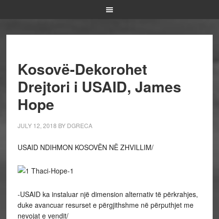
Kosovë-Dekorohet
Drejtori i USAID, James
Hope
JULY 12, 2018
BY
DGRECA
USAID NDIHMON KOSOVËN NË ZHVILLIM/
-USAID ka instaluar një dimension alternativ të përkrahjes,
duke avancuar resurset e përgjithshme në përputhjet me
nevojat e vendit/