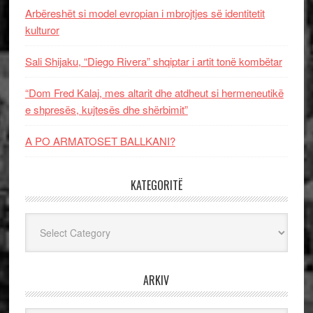
Arbëreshët si model evropian i mbrojtjes së identitetit
kulturor
Sali Shijaku, “Diego Rivera” shqiptar i artit tonë kombëtar
“Dom Fred Kalaj, mes altarit dhe atdheut si hermeneutikë
e shpresës, kujtesës dhe shërbimit”
A PO ARMATOSET BALLKANI?
KATEGORITË
Kategoritë
ARKIV