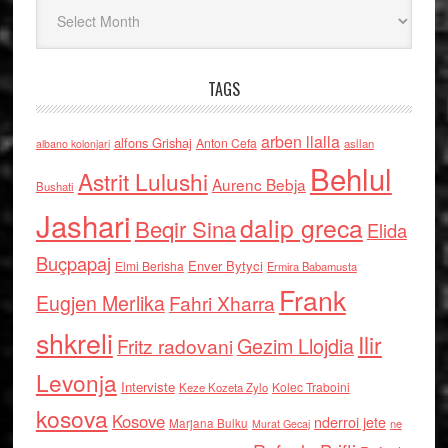
Arkiv
TAGS
arben llalla
alfons Grishaj
Anton Cefa
asllan
albano kolonjari
Behlul
Astrit Lulushi
Aurenc Bebja
Bushati
Jashari
dalip greca
Beqir Sina
Elida
Buçpapaj
Enver Bytyci
Elmi Berisha
Ermira Babamusta
Frank
Eugjen Merlika
Fahri Xharra
shkreli
Ilir
Gezim Llojdia
Fritz radovani
Levonja
Interviste
Kolec Traboini
Keze Kozeta Zylo
kosova
Kosove
nderroi jete
Marjana Bulku
ne
Murat Gecaj