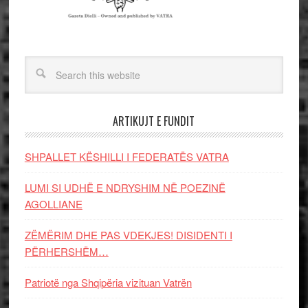
ARTIKUJT E FUNDIT
SHPALLET KËSHILLI I FEDERATËS VATRA
LUMI SI UDHË E NDRYSHIM NË POEZINË
AGOLLIANE
ZËMËRIM DHE PAS VDEKJES! DISIDENTI I
PËRHERSHËM…
Patriotë nga Shqipëria vizituan Vatrën