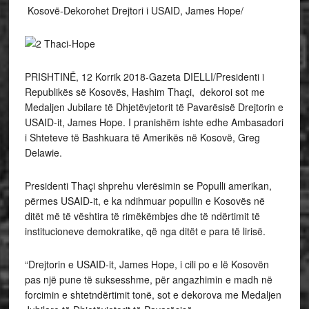
Kosovë-Dekorohet Drejtori i USAID, James Hope/
PRISHTINË, 12 Korrik 2018-Gazeta DIELLI/Presidenti i
Republikës së Kosovës, Hashim Thaçi, dekoroi sot me
Medaljen Jubilare të Dhjetëvjetorit të Pavarësisë Drejtorin e
USAID-it, James Hope. I pranishëm ishte edhe Ambasadori
i Shteteve të Bashkuara të Amerikës në Kosovë, Greg
Delawie.
Presidenti Thaçi shprehu vlerësimin se Populli amerikan,
përmes USAID-it, e ka ndihmuar popullin e Kosovës në
ditët më të vështira të rimëkëmbjes dhe të ndërtimit të
institucioneve demokratike, që nga ditët e para të lirisë.
“Drejtorin e USAID-it, James Hope, i cili po e lë Kosovën
pas një pune të suksesshme, për angazhimin e madh në
forcimin e shtetndërtimit tonë, sot e dekorova me Medaljen