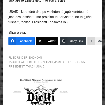
Jubilare të Dhjetëvjetorit të Pavarësisë.
USAID-i ka dhënë dhe po vazhdon të japë kontribut të
jashtëzakonshëm, me projekte të ndryshme, në të gjitha
fushat”, theksoi Presidenti i Kosovës./b.j/
Share via:
Facebook
Twitter
Copy Link
More
FILED UNDER:
EKONOMI
TAGGED WITH:
BEHLUL JASHARI
,
JAMES HOPE
,
KOSOVA
,
PRESIDENTI THAÇI
,
USAID