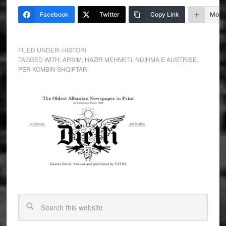
Facebook
Twitter
Copy Link
More
FILED UNDER:
HISTORI
TAGGED WITH:
ARSIM
,
HAZIR MEHMETI
,
NDIHMA E AUSTRISE
,
PER KOMBIN SHQIPTAR