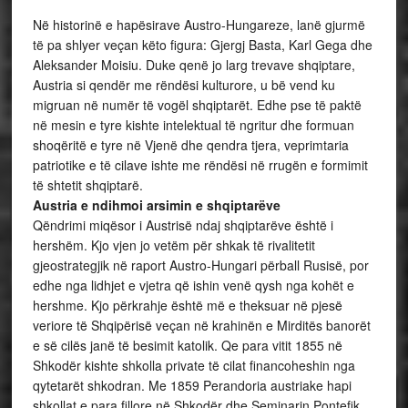
Në historinë e hapësirave Austro-Hungareze, lanë gjurmë
të pa shlyer veçan këto figura: Gjergj Basta, Karl Gega dhe
Aleksander Moisiu. Duke qenë jo larg trevave shqiptare,
Austria si qendër me rëndësi kulturore, u bë vend ku
migruan në numër të vogël shqiptarët. Edhe pse të paktë
në mesin e tyre kishte intelektual të ngritur dhe formuan
shoqëritë e tyre në Vjenë dhe qendra tjera, veprimtaria
patriotike e të cilave ishte me rëndësi në rrugën e formimit
të shtetit shqiptarë.
Austria e ndihmoi arsimin e shqiptarëve
Qëndrimi miqësor i Austrisë ndaj shqiptarëve është i
hershëm. Kjo vjen jo vetëm për shkak të rivalitetit
gjeostrategjik në raport Austro-Hungari përball Rusisë, por
edhe nga lidhjet e vjetra që ishin venë qysh nga kohët e
hershme. Kjo përkrahje është më e theksuar në pjesë
veriore të Shqipërisë veçan në krahinën e Mirditës banorët
e së cilës janë të besimit katolik. Qe para vitit 1855 në
Shkodër kishte shkolla private të cilat financoheshin nga
qytetarët shkodran. Me 1859 Perandoria austriake hapi
shkollat e para fillore në Shkodër dhe Seminarin Pontefik