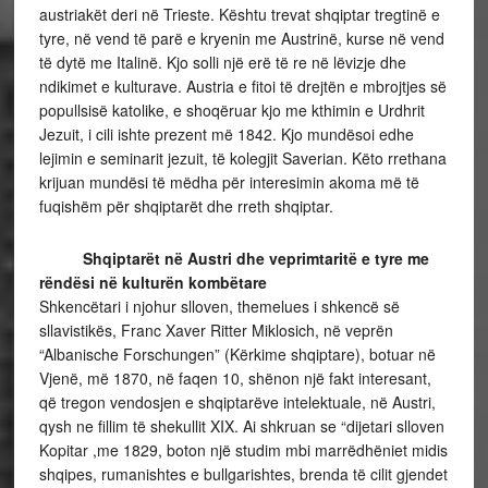
austriakët deri në Trieste. Kështu trevat shqiptar tregtinë e
tyre, në vend të parë e kryenin me Austrinë, kurse në vend
të dytë me Italinë. Kjo solli një erë të re në lëvizje dhe
ndikimet e kulturave. Austria e fitoi të drejtën e mbrojtjes së
popullsisë katolike, e shoqëruar kjo me kthimin e Urdhrit
Jezuit, i cili ishte prezent më 1842. Kjo mundësoi edhe
lejimin e seminarit jezuit, të kolegjit Saverian. Këto rrethana
krijuan mundësi të mëdha për interesimin akoma më të
fuqishëm për shqiptarët dhe rreth shqiptar.
Shqiptarët në Austri dhe veprimtaritë e tyre me
rëndësi në kulturën kombëtare
Shkencëtari i njohur slloven, themelues i shkencë së
sllavistikës, Franc Xaver Ritter Miklosich, në veprën
“Albanische Forschungen” (Kërkime shqiptare), botuar në
Vjenë, më 1870, në faqen 10, shënon një fakt interesant,
që tregon vendosjen e shqiptarëve intelektuale, në Austri,
qysh ne fillim të shekullit XIX. Ai shkruan se “dijetari slloven
Kopitar ,me 1829, boton një studim mbi marrëdhëniet midis
shqipes, rumanishtes e bullgarishtes, brenda të cilit gjendet