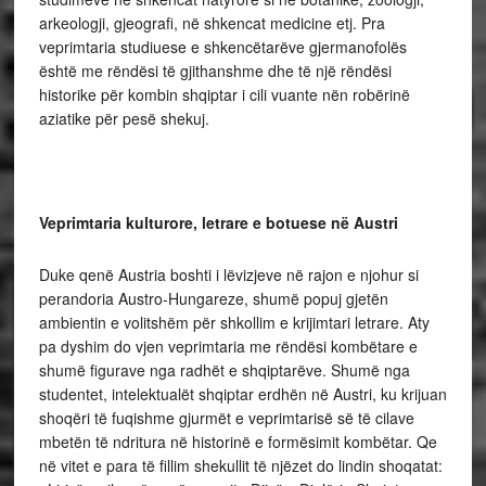
arkeologji, gjeografi, në shkencat medicine etj. Pra
veprimtaria studiuese e shkencëtarëve gjermanofolës
është me rëndësi të gjithanshme dhe të një rëndësi
historike për kombin shqiptar i cili vuante nën robërinë
aziatike për pesë shekuj.
Veprimtaria kulturore, letrare e botuese në Austri
Duke qenë Austria boshti i lëvizjeve në rajon e njohur si
perandoria Austro-Hungareze, shumë popuj gjetën
ambientin e volitshëm për shkollim e krijimtari letrare. Aty
pa dyshim do vjen veprimtaria me rëndësi kombëtare e
shumë figurave nga radhët e shqiptarëve. Shumë nga
studentet, intelektualët shqiptar erdhën në Austri, ku krijuan
shoqëri të fuqishme gjurmët e veprimtarisë së të cilave
mbetën të ndritura në historinë e formësimit kombëtar. Qe
në vitet e para të fillim shekullit të njëzet do lindin shoqatat: