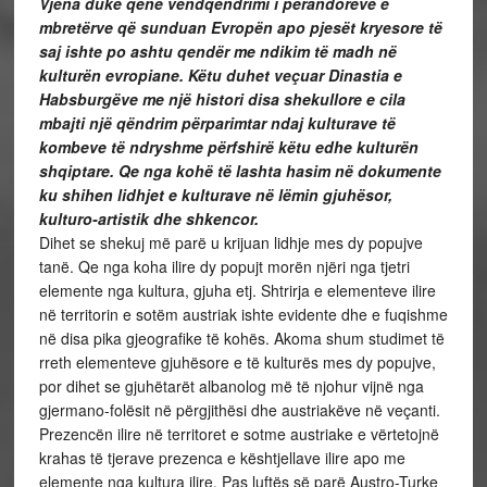
Vjena duke qenë vendqëndrimi i perandorëve e
mbretërve që sunduan Evropën apo pjesët kryesore të
saj ishte po ashtu qendër me ndikim të madh në
kulturën evropiane. Këtu duhet veçuar Dinastia e
Habsburgëve me një histori disa shekullore e cila
mbajti një qëndrim përparimtar ndaj kulturave të
kombeve të ndryshme përfshirë këtu edhe kulturën
shqiptare. Qe nga kohë të lashta hasim në dokumente
ku shihen lidhjet e kulturave në lëmin gjuhësor,
kulturo-artistik dhe shkencor.
Dihet se shekuj më parë u krijuan lidhje mes dy popujve
tanë. Qe nga koha ilire dy popujt morën njëri nga tjetri
elemente nga kultura, gjuha etj. Shtrirja e elementeve ilire
në territorin e sotëm austriak ishte evidente dhe e fuqishme
në disa pika gjeografike të kohës. Akoma shum studimet të
rreth elementeve gjuhësore e të kulturës mes dy popujve,
por dihet se gjuhëtarët albanolog më të njohur vijnë nga
gjermano-folësit në përgjithësi dhe austriakëve në veçanti.
Prezencën ilire në territoret e sotme austriake e vërtetojnë
krahas të tjerave prezenca e kështjellave ilire apo me
elemente nga kultura ilire. Pas luftës së parë Austro-Turke