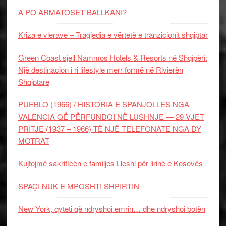
A PO ARMATOSET BALLKANI?
Kriza e vlerave – Tragjedia e vërtetë e tranzicionit shqiptar
Green Coast sjell Nammos Hotels & Resorts në Shqipëri:
Një destinacion i ri lifestyle merr formë në Rivierën
Shqiptare
PUEBLO (1966) / HISTORIA E SPANJOLLES NGA
VALENCIA QË PËRFUNDOI NË LUSHNJE — 29 VJET
PRITJE (1937 – 1966) TË NJË TELEFONATE NGA DY
MOTRAT
Kujtojmë sakrificën e familjes Lleshi për lirinë e Kosovës
SPAÇI NUK E MPOSHTI SHPIRTIN
New York, qyteti që ndryshoi emrin… dhe ndryshoi botën