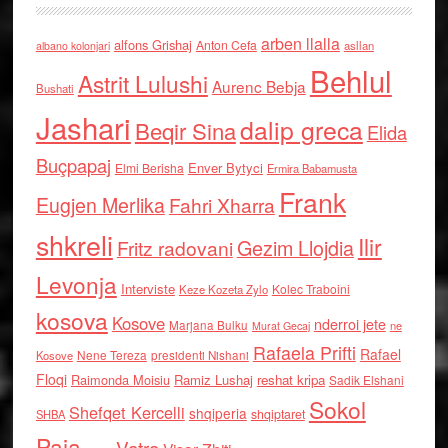
arben llalla
alfons Grishaj
Anton Cefa
asllan
albano kolonjari
Behlul
Astrit Lulushi
Aurenc Bebja
Bushati
Jashari
dalip greca
Beqir Sina
Elida
Buçpapaj
Enver Bytyci
Elmi Berisha
Ermira Babamusta
Frank
Eugjen Merlika
Fahri Xharra
shkreli
Ilir
Gezim Llojdia
Fritz radovani
Levonja
Interviste
Kolec Traboini
Keze Kozeta Zylo
kosova
Kosove
nderroi jete
Marjana Bulku
ne
Murat Gecaj
Rafaela Prifti
Rafael
Nene Tereza
Kosove
presidenti Nishani
Floqi
Raimonda Moisiu
Ramiz Lushaj
reshat kripa
Sadik Elshani
Sokol
Shefqet Kercelli
shqiperia
shqiptaret
SHBA
Paja
Vatra