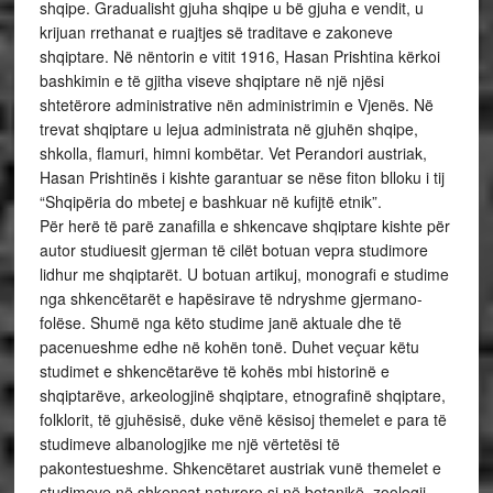
shqipe. Gradualisht gjuha shqipe u bë gjuha e vendit, u
krijuan rrethanat e ruajtjes së traditave e zakoneve
shqiptare. Në nëntorin e vitit 1916, Hasan Prishtina kërkoi
bashkimin e të gjitha viseve shqiptare në një njësi
shtetërore administrative nën administrimin e Vjenës. Në
trevat shqiptare u lejua administrata në gjuhën shqipe,
shkolla, flamuri, himni kombëtar. Vet Perandori austriak,
Hasan Prishtinës i kishte garantuar se nëse fiton blloku i tij
“Shqipëria do mbetej e bashkuar në kufijtë etnik”.
Për herë të parë zanafilla e shkencave shqiptare kishte për
autor studiuesit gjerman të cilët botuan vepra studimore
lidhur me shqiptarët. U botuan artikuj, monografi e studime
nga shkencëtarët e hapësirave të ndryshme gjermano-
folëse. Shumë nga këto studime janë aktuale dhe të
pacenueshme edhe në kohën tonë. Duhet veçuar këtu
studimet e shkencëtarëve të kohës mbi historinë e
shqiptarëve, arkeologjinë shqiptare, etnografinë shqiptare,
folklorit, të gjuhësisë, duke vënë kësisoj themelet e para të
studimeve albanologjike me një vërtetësi të
pakontestueshme. Shkencëtaret austriak vunë themelet e
studimeve në shkencat natyrore si në botanikë, zoologji,