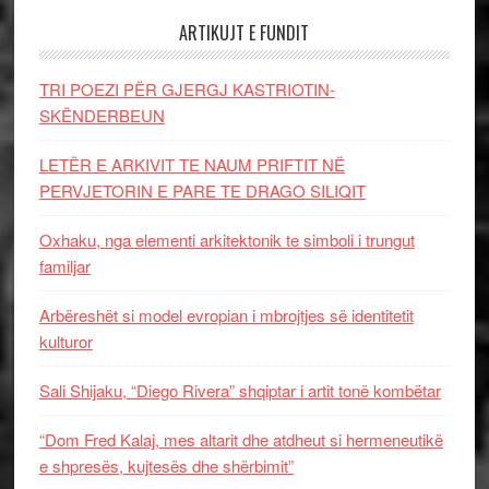
ARTIKUJT E FUNDIT
TRI POEZI PËR GJERGJ KASTRIOTIN-
SKËNDERBEUN
LETËR E ARKIVIT TE NAUM PRIFTIT NË
PERVJETORIN E PARE TE DRAGO SILIQIT
Oxhaku, nga elementi arkitektonik te simboli i trungut
familjar
Arbëreshët si model evropian i mbrojtjes së identitetit
kulturor
Sali Shijaku, “Diego Rivera” shqiptar i artit tonë kombëtar
“Dom Fred Kalaj, mes altarit dhe atdheut si hermeneutikë
e shpresës, kujtesës dhe shërbimit”