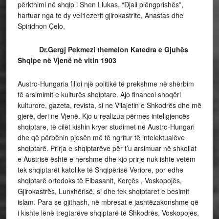
përkthimi në shqip i Shen Llukas, “Djali plëngprishës”,
hartuar nga te dy veI1ezerit gjirokastrite, Anastas dhe
Spiridhon Çelo,
Dr.Gergj Pekmezi themelon Katedra e Gjuhës
Shqipe në Vjenë në vitin 1903
Austro-Hungaria filloi një politikë të prekshme në shërbim
të arsimimit e kulturës shqiptare. Ajo financoi shoqëri
kulturore, gazeta, revista, si ne Vilajetin e Shkodrës dhe më
gjerë, deri ne Vjenë. Kjo u realizua përmes inteligjencës
shqiptare, të cilët kishin kryer studimet në Austro-Hungari
dhe që përbënin pjesën më të ngritur të intelektualëve
shqiptarë. Prirja e shqiptarëve për t’u arsimuar në shkollat
e Austrisë është e hershme dhe kjo prirje nuk ishte vetëm
tek shqiptarët katolike të Shqipërisë Veriore, por edhe
shqiptarë ortodoks të Elbasanit, Korçës , Voskopojës,
Gjirokastrës, Lunxhërisë, si dhe tek shqiptaret e besimit
islam. Para se gjithash, në mbresat e jashtëzakonshme që
i kishte lënë tregtarëve shqiptarë të Shkodrës, Voskopojës,