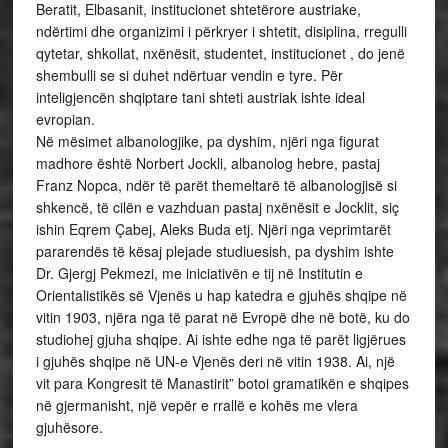
Beratit, Elbasanit, institucionet shtetërore austriake,
ndërtimi dhe organizimi i përkryer i shtetit, disiplina, rregulli
qytetar, shkollat, nxënësit, studentet, institucionet , do jenë
shembulli se si duhet ndërtuar vendin e tyre. Për
inteligjencën shqiptare tani shteti austriak ishte ideal
evropian.
Në mësimet albanologjike, pa dyshim, njëri nga figurat
madhore është Norbert Jockli, albanolog hebre, pastaj
Franz Nopca, ndër të parët themeltarë të albanologjisë si
shkencë, të cilën e vazhduan pastaj nxënësit e Jocklit, siç
ishin Eqrem Çabej, Aleks Buda etj. Njëri nga veprimtarët
pararendës të kësaj plejade studiuesish, pa dyshim ishte
Dr. Gjergj Pekmezi, me iniciativën e tij në Institutin e
Orientalistikës së Vjenës u hap katedra e gjuhës shqipe në
vitin 1903, njëra nga të parat në Evropë dhe në botë, ku do
studiohej gjuha shqipe. Ai ishte edhe nga të parët ligjërues
i gjuhës shqipe në UN-e Vjenës deri në vitin 1938. Ai, një
vit para Kongresit të Manastirit” botoi gramatikën e shqipes
në gjermanisht, një vepër e rrallë e kohës me vlera
gjuhësore.