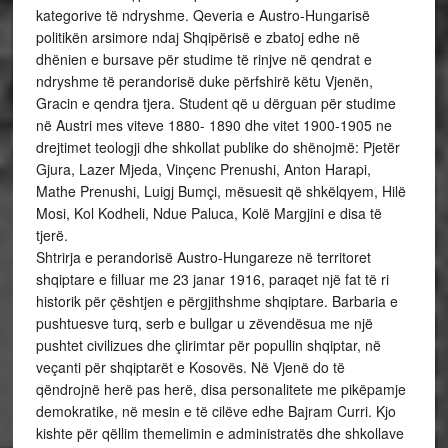
kategorive të ndryshme. Qeveria e Austro-Hungarisë
politikën arsimore ndaj Shqipërisë e zbatoj edhe në
dhënien e bursave për studime të rinjve në qendrat e
ndryshme të perandorisë duke përfshirë këtu Vjenën,
Gracin e qendra tjera. Student që u dërguan për studime
në Austri mes viteve 1880- 1890 dhe vitet 1900-1905 ne
drejtimet teologji dhe shkollat publike do shënojmë: Pjetër
Gjura, Lazer Mjeda, Vinçenc Prenushi, Anton Harapi,
Mathe Prenushi, Luigj Bumçi, mësuesit që shkëlqyem, Hilë
Mosi, Kol Kodheli, Ndue Paluca, Kolë Margjini e disa të
tjerë.
Shtrirja e perandorisë Austro-Hungareze në territoret
shqiptare e filluar me 23 janar 1916, paraqet një fat të ri
historik për çështjen e përgjithshme shqiptare. Barbaria e
pushtuesve turq, serb e bullgar u zëvendësua me një
pushtet civilizues dhe çlirimtar për popullin shqiptar, në
veçanti për shqiptarët e Kosovës. Në Vjenë do të
qëndrojnë herë pas herë, disa personalitete me pikëpamje
demokratike, në mesin e të cilëve edhe Bajram Curri. Kjo
kishte për qëllim themelimin e administratës dhe shkollave