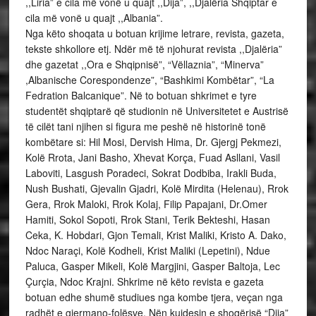
,,Liria” e cila më vonë u quajt ,,Dija”, ,,Djalëria Shqiptar e
cila më vonë u quajt ,,Albania”.
Nga këto shoqata u botuan krijime letrare, revista, gazeta,
tekste shkollore etj. Ndër më të njohurat revista ,,Djalëria”
dhe gazetat ,,Ora e Shqipnisë”, “Vëllaznia”, “Minerva”
,Albanische Corespondenze”, “Bashkimi Kombëtar”, “La
Fedration Balcanique”. Në to botuan shkrimet e tyre
studentët shqiptarë që studionin në Universitetet e Austrisë
të cilët tani njihen si figura me peshë në historinë tonë
kombëtare si: Hil Mosi, Dervish Hima, Dr. Gjergj Pekmezi,
Kolë Rrota, Jani Basho, Xhevat Korça, Fuad Asllani, Vasil
Laboviti, Lasgush Poradeci, Sokrat Dodbiba, Irakli Buda,
Nush Bushati, Gjevalin Gjadri, Kolë Mirdita (Helenau), Rrok
Gera, Rrok Maloki, Rrok Kolaj, Filip Papajani, Dr.Omer
Hamiti, Sokol Sopoti, Rrok Stani, Terik Bekteshi, Hasan
Ceka, K. Hobdari, Gjon Temali, Krist Maliki, Kristo A. Dako,
Ndoc Naraçi, Kolë Kodheli, Krist Maliki (Lepetini), Ndue
Paluca, Gasper Mikeli, Kolë Margjini, Gasper Baltoja, Lec
Çurçia, Ndoc Krajni. Shkrime në këto revista e gazeta
botuan edhe shumë studiues nga kombe tjera, veçan nga
radhët e gjermano-folësve. Nën kujdesin e shoqërisë “Dija”