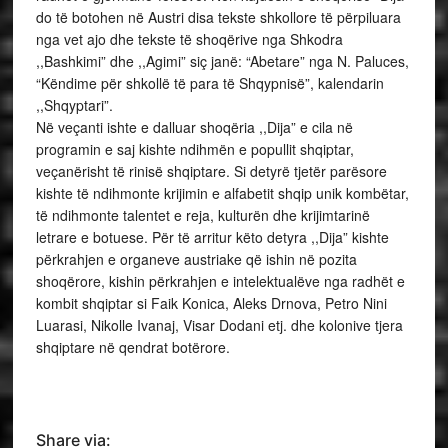
do të botohen në Austri disa tekste shkollore të përpiluara
nga vet ajo dhe tekste të shoqërive nga Shkodra
,,Bashkimi” dhe ,,Agimi” siç janë: “Abetare” nga N. Paluces,
“Këndime për shkollë të para të Shqypnisë”, kalendarin
,,Shqyptari”.
Në veçanti ishte e dalluar shoqëria ,,Dija” e cila në
programin e saj kishte ndihmën e popullit shqiptar,
veçanërisht të rinisë shqiptare. Si detyrë tjetër parësore
kishte të ndihmonte krijimin e alfabetit shqip unik kombëtar,
të ndihmonte talentet e reja, kulturën dhe krijimtarinë
letrare e botuese. Për të arritur këto detyra ,,Dija” kishte
përkrahjen e organeve austriake që ishin në pozita
shoqërore, kishin përkrahjen e intelektualëve nga radhët e
kombit shqiptar si Faik Konica, Aleks Drnova, Petro Nini
Luarasi, Nikolle Ivanaj, Visar Dodani etj. dhe kolonive tjera
shqiptare në qendrat botërore.
Share via: