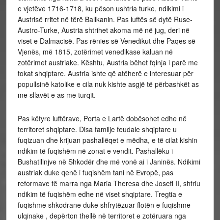
e vjetëve 1716-1718, ku pëson ushtria turke, ndikimi i
Austrisë rritet në tërë Ballkanin. Pas luftës së dytë Ruse-
Austro-Turke, Austria shtrihet akoma më në jug, deri në
viset e Dalmacisë. Pas rënies së Venedikut dhe Paqes së
Vjenës, më 1815, zotërimet venedikase kaluan në
zotërimet austriake. Kështu, Austria bëhet fqinja i parë me
tokat shqiptare. Austria ishte që atëherë e interesuar për
popullsinë katolike e cila nuk kishte asgjë të përbashkët as
me sllavët e as me turqit.
Pas këtyre luftërave, Porta e Lartë dobësohet edhe në
territoret shqiptare. Disa familje feudale shqiptare u
fuqizuan dhe krijuan pashallëqet e mëdha, e të cilat kishin
ndikim të fuqishëm në zonat e vendit. Pashallëku i
Bushatllinjve në Shkodër dhe më vonë ai i Janinës. Ndikimi
austriak duke qenë i fuqishëm tani në Evropë, pas
reformave të marra nga Maria Theresa dhe Josefi II, shtriu
ndikim të fuqishëm edhe në viset shqiptare. Tregtia e
fuqishme shkodrane duke shfrytëzuar flotën e fuqishme
ulqinake , depërton thellë në territoret e zotëruara nga