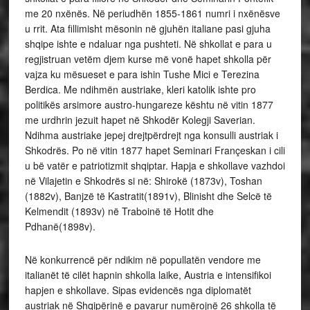
me 20 nxënës. Në periudhën 1855-1861 numri i nxënësve
u rrit. Ata fillimisht mësonin në gjuhën italiane pasi gjuha
shqipe ishte e ndaluar nga pushteti. Në shkollat e para u
regjistruan vetëm djem kurse më vonë hapet shkolla për
vajza ku mësueset e para ishin Tushe Mici e Terezina
Berdica. Me ndihmën austriake, kleri katolik ishte pro
politikës arsimore austro-hungareze kështu në vitin 1877
me urdhrin jezuit hapet në Shkodër Kolegji Saverian.
Ndihma austriake jepej drejtpërdrejt nga konsulli austriak i
Shkodrës. Po në vitin 1877 hapet Seminari Françeskan i cili
u bë vatër e patriotizmit shqiptar. Hapja e shkollave vazhdoi
në Vilajetin e Shkodrës si në: Shirokë (1873v), Toshan
(1882v), Banjzë të Kastratit(1891v), Blinisht dhe Selcë të
Kelmendit (1893v) në Traboinë të Hotit dhe
Pdhanë(1898v).
Në konkurrencë për ndikim në popullatën vendore me
italianët të cilët hapnin shkolla laike, Austria e intensifikoi
hapjen e shkollave. Sipas evidencës nga diplomatët
austriak në Shqipërinë e pavarur numërojnë 26 shkolla të