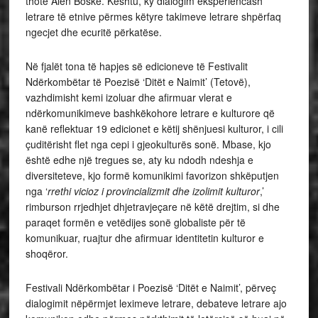
thotë Alen Boske. Kështu, ky dialogim eksperiencash
letrare të etnive përmes këtyre takimeve letrare shpërfaq
ngecjet dhe ecuritë përkatëse.
Në fjalët tona të hapjes së edicioneve të Festivalit
Ndërkombëtar të Poezisë ‘Ditët e Naimit’ (Tetovë),
vazhdimisht kemi izoluar dhe afirmuar vlerat e
ndërkomunikimeve bashkëkohore letrare e kulturore që
kanë reflektuar 19 edicionet e këtij shënjuesi kulturor, i cili
çuditërisht flet nga cepi i gjeokulturës sonë. Mbase, kjo
është edhe një tregues se, aty ku ndodh ndeshja e
diversiteteve, kjo formë komunikimi favorizon shkëputjen
nga ‘
rrethi vicioz i provincializmit dhe izolimit kulturor
,’
rimburson rrjedhjet dhjetravjeçare në këtë drejtim, si dhe
paraqet formën e vetëdijes sonë globaliste për të
komunikuar, ruajtur dhe afirmuar identitetin kulturor e
shoqëror.
Festivali Ndërkombëtar i Poezisë ‘Ditët e Naimit’, përveç
dialogimit nëpërmjet leximeve letrare, debateve letrare ajo