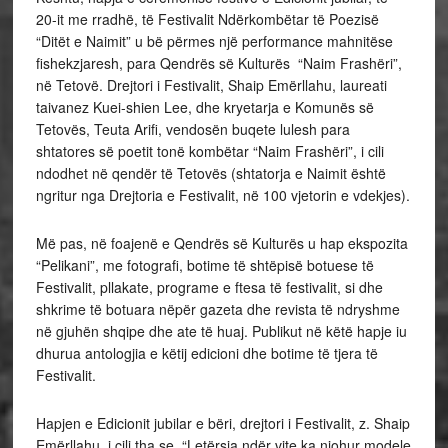
20-it me rradhë, të Festivalit Ndërkombëtar të Poezisë
“Ditët e Naimit” u bë përmes një performance mahnitëse
fishekzjaresh, para Qendrës së Kulturës “Naim Frashëri”,
në Tetovë. Drejtori i Festivalit, Shaip Emërllahu, laureati
taivanez Kuei-shien Lee, dhe kryetarja e Komunës së
Tetovës, Teuta Arifi, vendosën buqete lulesh para
shtatores së poetit tonë kombëtar “Naim Frashëri”, i cili
ndodhet në qendër të Tetovës (shtatorja e Naimit është
ngritur nga Drejtoria e Festivalit, në 100 vjetorin e vdekjes).
Më pas, në foajenë e Qendrës së Kulturës u hap ekspozita
“Pelikani”, me fotografi, botime të shtëpisë botuese të
Festivalit, pllakate, programe e ftesa të festivalit, si dhe
shkrime të botuara nëpër gazeta dhe revista të ndryshme
në gjuhën shqipe dhe ate të huaj. Publikut në këtë hapje iu
dhurua antologjia e këtij edicioni dhe botime të tjera të
Festivalit.
Hapjen e Edicionit jubilar e bëri, drejtori i Festivalit, z. Shaip
Emërllahu, i cili tha se, “Letërsia ndër vite ka njohur modele