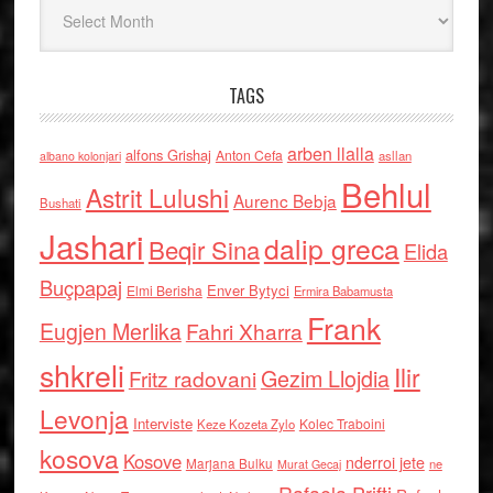
Arkiv
TAGS
arben llalla
alfons Grishaj
Anton Cefa
asllan
albano kolonjari
Behlul
Astrit Lulushi
Aurenc Bebja
Bushati
Jashari
dalip greca
Beqir Sina
Elida
Buçpapaj
Enver Bytyci
Elmi Berisha
Ermira Babamusta
Frank
Eugjen Merlika
Fahri Xharra
shkreli
Ilir
Gezim Llojdia
Fritz radovani
Levonja
Interviste
Kolec Traboini
Keze Kozeta Zylo
kosova
Kosove
nderroi jete
Marjana Bulku
ne
Murat Gecaj