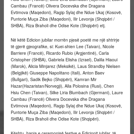
Cambau (Francë) Olivera Docevska dhe Dragana
Evtimova (Maqedoni), Ragip Sylaj dhe Ndue Ukaj (Kosovë,
Puntorie Muça Ziba (Maqedoni), Ilir Levonja (Shqipëri /
SHBA), Riza Braholi dhe Odise Kote (Shqipëri) etj.
Në këtë Edicion jubilar morrën pjesë poetë me një shtrirje
të gjerë gjeografike, si: Kuei-shien Lee (Taivan), Nicole
Barriere (Francë), Ricardo Rubio (Argjentinë), Carla
Cristopher (SHBA), Gabriela Elisha (Izrael), Dalila Hiaoui
(Marok), Alicia Minjarez (Meksikë), Laus Strandby Nielsen
(Belgjikë) Giuseppe Napolitano (Itali), Anton Baev
(Bullgari), Sadik Bejko (Shqipëri), Kamran Mir
Hazar(Hazaristan/Norvegji), Alla Polosina (Rusi), Chen
Hsiu Chen (Taivan), Silke Liria Blumbach (Gjermani), Laure
Cambau (Francë) Olivera Docevska dhe Dragana
Evtimova (Maqedoni), Ragip Sylaj dhe Ndue Ukaj (Kosovë,
Puntorie Muça Ziba (Maqedoni), Ilir Levonja (Shqipëri /
SHBA), Riza Braholi dhe Odise Kote (Shqipëri).
Kështu, hapja e ceremonisë festive e Edicionit jubilar, të