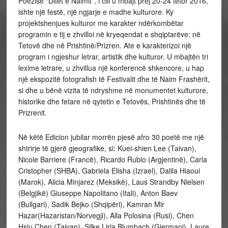
Poezisë “Ditët e Naimit”, i cili u mbajt prej 20-24 tetor 2016,
ishte një festë, një ngjarje e madhe kulturore. Ky
projektshenjues kulturor me karakter ndërkombëtar
programin e tij e zhvilloi në kryeqendat e shqiptarëve: në
Tetovë dhe në Prishtinë/Prizren. Ate e karakterizoi një
program i ngjeshur letrar, artistik dhe kulturor. U mbajtën tri
lexime letrare, u zhvillua një konferencë shkencore, u hap
një ekspozitë fotografish të Festivalit dhe të Naim Frashërit,
si dhe u bënë vizita të ndryshme në monumentet kulturore,
historike dhe fetare në qytetin e Tetovës, Prishtinës dhe të
Prizrenit.
Në këtë Edicion jubilar morrën pjesë afro 30 poetë me një
shtrirje të gjerë gjeografike, si: Kuei-shien Lee (Taivan),
Nicole Barriere (Francë), Ricardo Rubio (Argjentinë), Carla
Cristopher (SHBA), Gabriela Elisha (Izrael), Dalila Hiaoui
(Marok), Alicia Minjarez (Meksikë), Laus Strandby Nielsen
(Belgjikë) Giuseppe Napolitano (Itali), Anton Baev
(Bullgari), Sadik Bejko (Shqipëri), Kamran Mir
Hazar(Hazaristan/Norvegji), Alla Polosina (Rusi), Chen
Hsiu Chen (Taivan), Silke Liria Blumbach (Gjermani), Laure