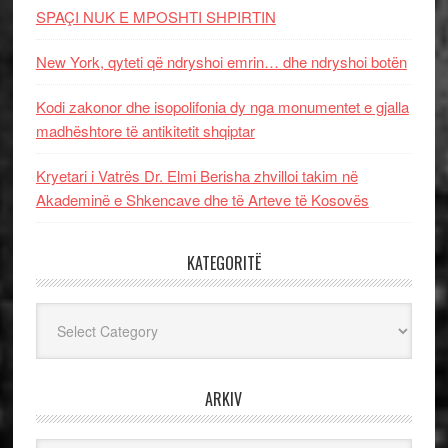
SPAÇI NUK E MPOSHTI SHPIRTIN
New York, qyteti që ndryshoi emrin… dhe ndryshoi botën
Kodi zakonor dhe isopolifonia dy nga monumentet e gjalla
madhështore të antikitetit shqiptar
Kryetari i Vatrës Dr. Elmi Berisha zhvilloi takim në
Akademinë e Shkencave dhe të Arteve të Kosovës
KATEGORITË
Kategoritë
ARKIV