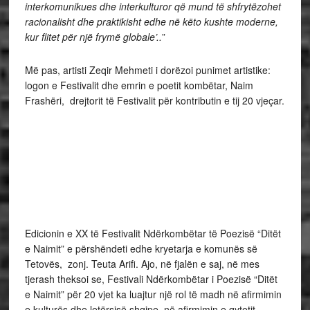
interkomunikues dhe interkulturor që mund të shfrytëzohet
racionalisht dhe praktikisht edhe në këto kushte moderne,
kur flitet për një frymë globale’..
”
Më pas, artisti Zeqir Mehmeti i dorëzoi punimet artistike:
logon e Festivalit dhe emrin e poetit kombëtar, Naim
Frashëri, drejtorit të Festivalit për kontributin e tij 20 vjeçar.
Edicionin e XX të Festivalit Ndërkombëtar të Poezisë “Ditët
e Naimit” e përshëndeti edhe kryetarja e komunës së
Tetovës, zonj. Teuta Arifi. Ajo, në fjalën e saj, në mes
tjerash theksoi se, Festivali Ndërkombëtar i Poezisë “Ditët
e Naimit” për 20 vjet ka luajtur një rol të madh në afirmimin
e kulturës dhe letërsisë shqipe, në afirmimin e qytetit