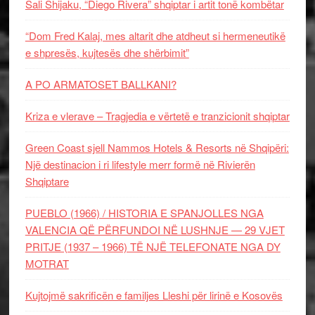
Sali Shijaku, “Diego Rivera” shqiptar i artit tonë kombëtar
“Dom Fred Kalaj, mes altarit dhe atdheut si hermeneutikë
e shpresës, kujtesës dhe shërbimit”
A PO ARMATOSET BALLKANI?
Kriza e vlerave – Tragjedia e vërtetë e tranzicionit shqiptar
Green Coast sjell Nammos Hotels & Resorts në Shqipëri:
Një destinacion i ri lifestyle merr formë në Rivierën
Shqiptare
PUEBLO (1966) / HISTORIA E SPANJOLLES NGA
VALENCIA QË PËRFUNDOI NË LUSHNJE — 29 VJET
PRITJE (1937 – 1966) TË NJË TELEFONATE NGA DY
MOTRAT
Kujtojmë sakrificën e familjes Lleshi për lirinë e Kosovës