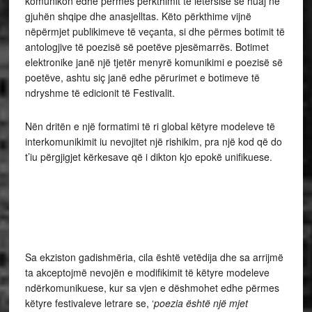
komunikon edhe përmes përkthimit të letërsisë së huaj në
gjuhën shqipe dhe anasjelltas. Këto përkthime vijnë
nëpërmjet publikimeve të veçanta, si dhe përmes botimit të
antologjive të poezisë së poetëve pjesëmarrës. Botimet
elektronike janë një tjetër menyrë komunikimi e poezisë së
poetëve, ashtu siç janë edhe përurimet e botimeve të
ndryshme të edicionit të Festivalit.
Nën dritën e një formatimi të ri global këtyre modeleve të
interkomunikimit iu nevojitet një rishikim, pra një kod që do
t’iu përgjigjet kërkesave që i dikton kjo epokë unifikuese.
Sa ekziston gadishmëria, cila është vetëdija dhe sa arrijmë
ta akceptojmë nevojën e modifikimit të këtyre modeleve
ndërkomunikuese, kur sa vjen e dëshmohet edhe përmes
këtyre festivaleve letrare se, ‘
poezia është një mjet