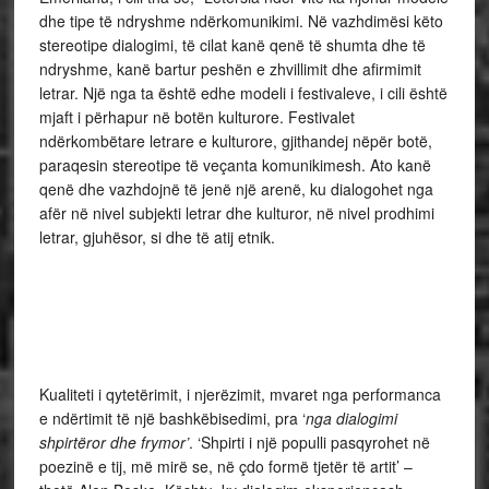
dhe tipe të ndryshme ndërkomunikimi. Në vazhdimësi këto
stereotipe dialogimi, të cilat kanë qenë të shumta dhe të
ndryshme, kanë bartur peshën e zhvillimit dhe afirmimit
letrar. Një nga ta është edhe modeli i festivaleve, i cili është
mjaft i përhapur në botën kulturore. Festivalet
ndërkombëtare letrare e kulturore, gjithandej nëpër botë,
paraqesin stereotipe të veçanta komunikimesh. Ato kanë
qenë dhe vazhdojnë të jenë një arenë, ku dialogohet nga
afër në nivel subjekti letrar dhe kulturor, në nivel prodhimi
letrar, gjuhësor, si dhe të atij etnik.
Kualiteti i qytetërimit, i njerëzimit, mvaret nga performanca
e ndërtimit të një bashkëbisedimi, pra ‘
nga dialogimi
shpirtëror dhe frymor’
. ‘Shpirti i një populli pasqyrohet në
poezinë e tij, më mirë se, në çdo formë tjetër të artit’ –