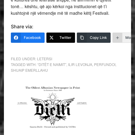
tonë… kështu, që ajo kërkoi nga institucionet që t’i
kushtojnë një vëmendje më të madhe këtij Festivali.
Share via:
Facebook
Twitter
Copy Link
More
FILED UNDER:
LETERSI
TAGGED WITH:
“DITËT E NAIMIT”
,
ILIR LEVONJA
,
PERFUNDOI
,
SHUAIP EMERLLAHU