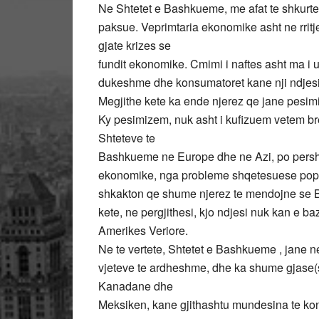
Ne Shtetet e Bashkueme, me afat te shkurte,
paksue. Veprimtaria ekonomike asht ne rritj
gjate krizes se
fundit ekonomike. Cmimi i naftes asht ma i u
dukeshme dhe konsumatoret kane nji ndjesi 
Megjithe kete ka ende njerez qe jane pesim
Ky pesimizem, nuk asht i kufizuem vetem b
Shteteve te
Bashkueme ne Europe dhe ne Azi, po persh
ekonomike, nga probleme shqetesuese popull
shkakton qe shume njerez te mendojne se Bo
kete, ne pergjithesi, kjo ndjesi nuk kan e 
Amerikes Veriore.
Ne te vertete, Shtetet e Bashkueme , jane ne 
vjeteve te ardheshme, dhe ka shume gjase(s
Kanadane dhe
Meksiken, kane gjithashtu mundesina te kon