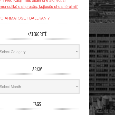
m Fred Kalaj, mes altarit dhe atdheut si
meneutikë e shpresës, kujtesës dhe shërbimit”
PO ARMATOSET BALLKANI?
KATEGORITË
egoritë
ARKIV
iv
TAGS