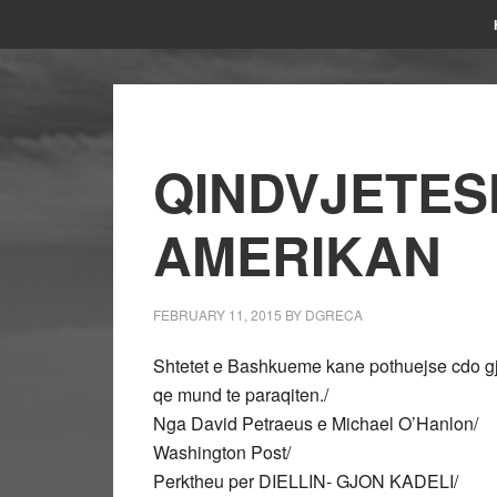
QINDVJETESH
AMERIKAN
FEBRUARY 11, 2015
BY
DGRECA
Shtetet e Bashkueme kane pothuejse cdo gj
qe mund te paraqiten./
Nga David Petraeus e Michael O’Hanlon/
Washington Post/
Perktheu per DIELLIN- GJON KADELI/