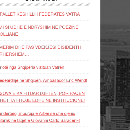
PALLET KËSHILLI I FEDERATËS VATRA
MI SI UDHË E NDRYSHIM NË POEZINË
OLLIANE
MËRIM DHE PAS VDEKJES! DISIDENTI I
ËRHERSHËM…
riotë nga Shqipëria vizituan Vatrën
ëseardhje në Shqipëri, Ambasador Eric Wendt
SOVA E KA FITUAR LUFTËN, POR PAQEN
HET TA FITOJË EDHE NË INSTITUCIONE!
nderbeg, mburoja e Arbërisë dhe gjeniu
tarak në faqet e Giovanni Carlo Saraceni-t