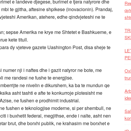
burimet e landeve djegese, burimet e tjera natyrore dhe
Rep
e mbi te gjitha, aftesine shpikese (inovacionin). Prandaj,
qyt
dvjeteshi Amerikan, atehere, edhe qindvjeteshi ne te
sht
TR
kan; sepse Amerika ne krye me Shtetet e Bashkueme, e
SK
rue kete titull.
ara dy vjeteve gazete Uashington Post, disa sheje te
LE
PE
numer nji i naftes dhe i gazit natyror ne bote, me
Oxh
li me randesi ne fushe te energjise.
tru
a mberrijte ne nivelin e dikurshem, ka ba te mundun qe
Arb
ika asht tashti e afte te konkurroje plotesisht me
iden
zise, ne fushen e prodhimit industrial.
ne fushen e teknologjise moderne, si per shembull, ne
Sal
ti i buxhetit federal, megjithse, ende i nalte, asht nen
ko
tar brut, dhe borxhi publik, ne krahasim me borxhet e