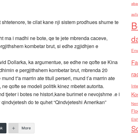
alba
asll
 shtetenore, te cilat kane nji sistem prodhues shume te
B
d
 asht ma i madhi ne bote, qe te jete mbrenda caceve,
gjithshem kombetar brut, si edhe zgjidhjen e
Env
Fa
 David Dollarka, ka argumentue, se edhe ne qofte se Kina
odhimin e pergjithshem kombetar brut, mbrenda 20
ra
nd t”a marrin ate titull perseri, mund t’a marrin ate
i, ne qofte se modeli politik kinez mbetet autorita.
Inte
jeter i botes ne histori,kane burimet e nevojshme .e i
Ko
 qindvjetesh do te quhet “Qindvjeteshi Amerikan”
Nen
Flo
Els
So
nk
More