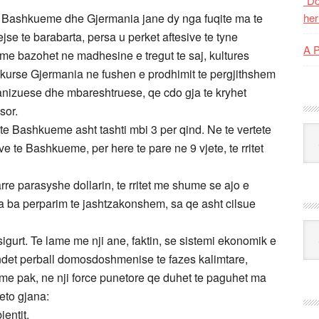
“Do
 Bashkueme dhe Gjermania jane dy nga fuqite ma te
her
se te barabarta, persa u perket aftesive te tyne
A 
me bazohet ne madhesine e tregut te saj, kultures
ar. kurse Gjermania ne fushen e prodhimit te pergjithshem
anizuese dhe mbareshtruese, qe cdo gja te kryhet
sor.
 te Bashkueme asht tashti mbi 3 per qind. Ne te vertete
Kat
e te Bashkueme, per here te pare ne 9 vjete, te rritet
re parasyshe dollarin, te rritet me shume se ajo e
ka ba perparim te jashtzakonshem, sa qe asht cilsue
Ark
sigurt. Te lame me nji ane, faktin, se sistemi ekonomik e
gjindet perball domosdoshmenise te fazes kalimtare,
me pak, ne nji force punetore qe duhet te paguhet ma
keto gjana:
entit.