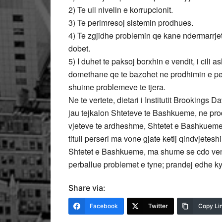
2) Te uli nivelin e korrupcionit.
3) Te perimresoj sistemin prodhues.
4) Te zgjidhe problemin qe kane ndermarrjet
dobet.
5) I duhet te paksoj borxhin e vendit, i cili
domethane qe te bazohet ne prodhimin e per
shuime problemeve te tjera.
Ne te vertete, dietari i Institutit Brookings
jau tejkalon Shteteve te Bashkueme, ne pr
vjeteve te ardheshme, Shtetet e Bashkueme mu
titull perseri ma vone gjate ketij qindvjetesh
Shtetet e Bashkueme, ma shume se cdo vend t
perballue problemet e tyne; prandej edhe ky
Share via:
Facebook
Twitter
Copy Li