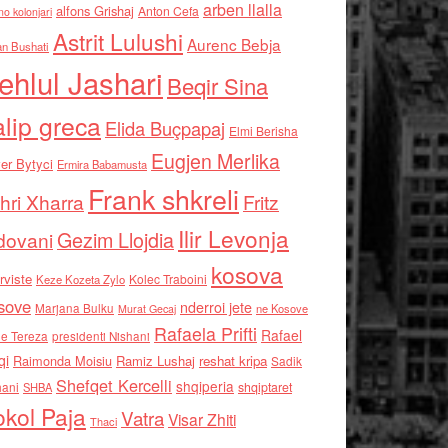
arben llalla
alfons Grishaj
Anton Cefa
no kolonjari
Astrit Lulushi
Aurenc Bebja
an Bushati
ehlul Jashari
Beqir Sina
alip greca
Elida Buçpapaj
Elmi Berisha
Eugjen Merlika
er Bytyci
Ermira Babamusta
Frank shkreli
hri Xharra
Fritz
Ilir Levonja
Gezim Llojdia
dovani
kosova
rviste
Kolec Traboini
Keze Kozeta Zylo
sove
nderroi jete
Marjana Bulku
ne Kosove
Murat Gecaj
Rafaela Prifti
Rafael
e Tereza
presidenti Nishani
qi
Raimonda Moisiu
Ramiz Lushaj
reshat kripa
Sadik
Shefqet Kercelli
shqiperia
hani
shqiptaret
SHBA
kol Paja
Vatra
Visar Zhiti
Thaci