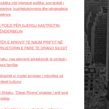
ublika mbi interesat politike: sovraniteti i
etarëve, kushtetutshmëria dhe përgjegjësia
etërore
I POEZI PËR GJERGJ KASTRIOTIN-
ËNDERBEUN
TËR E ARKIVIT TE NAUM PRIFTIT NË
RVJETORIN E PARE TE DRAGO SILIQIT
aku, nga elementi arkitektonik te simboli i
ngut familjar
ëreshët si model evropian i mbrojtjes së
titetit kulturor
i Shijaku, “Diego Rivera” shqiptar i artit tonë
mbëtar