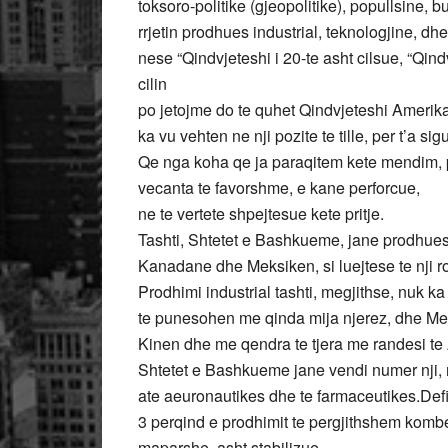
toksoro-politike (gjeopolitike), popullsine, 
rrjetin prodhues industrial, teknologjine, dh
nese “Qindvjeteshi i 20-te asht cilsue, “Qin
cilin
po jetojme do te quhet Qindvjeteshi Ameri
ka vu vehten ne nji pozite te tille, per t’a sigu
Qe nga koha qe ja paraqitem kete mendim, p
vecanta te favorshme, e kane perforcue,
ne te vertete shpejtesue kete pritje.
Tashti, Shtetet e Bashkueme, jane prodhuesi 
Kanadane dhe Meksiken, si luejtese te nji ro
Prodhimi industrial tashti, megjithse, nuk k
te punesohen me qinda mija njerez, dhe Meks
Kinen dhe me qendra te tjera me randesi te A
Shtetet e Bashkueme jane vendi numer nji, 
ate aeuronautikes dhe te farmaceutikes.Defici
3 perqind e prodhimit te pergjithshem kombe
maparshe, asht stabilizue.