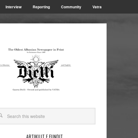
Interview
Reporting
Community
Vatra
ARTIKUJT E FUNDIT