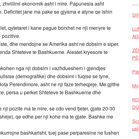
 zhvillimi ekonomik asht i mire. Papunesia asht
e. Deficitet jane ma pake se gjysma e atyne qe ishin
SH
let, qytetaret i kane pague borxhet ne nji menyre te
LU
pozitive.
AG
iste, dhe mendojne se Amerika asht ne dobsim e siper.
ZË
renda Shteteve te Bashkueme. Aleatet kryesore te
P
kohen nga nji dobsim i vazhdueshem i gjendjes
Pat
sise (demografike) dhe dobsimi i fuqise se tyne,
ta Perendimore, asht ne nji faze terheqjeje. Me gjithe
Mir
baze, persa u perket Shteteve te Bashkueme dhe
KO
DU
nji pozite ma te mire, se cdo vend tjeter, gjate 20-30
heje), qe edhe per nji kohe ma te gjate. Bashke me
Sca
ush
kurrojne bashkarisht, tuej pase perparesine ne fushen