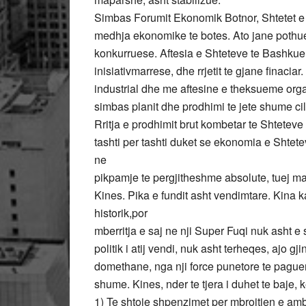
Simbas Forumit Ekonomik Botnor, Shtetet e
medhja ekonomike te botes. Ato jane pothuej
konkurruese. Aftesia e Shteteve te Bashkue
inisiativmarrese, dhe rrjetit te gjane finaci
industrial dhe me aftesine e theksueme org
simbas planit dhe prodhimi te jete shume cil
Rritja e prodhimit brut kombetar te Shteteve
tashti per tashti duket se ekonomia e Shtetev
ne
pikpamje te pergjitheshme absolute, tuej mar
Kines. Pika e fundit asht vendimtare. Kina 
historik,por
mberritja e saj ne nji Super Fuqi nuk asht e 
politik i atij vendi, nuk asht terheqes, ajo 
domethane, nga nji force punetore te pague
shume. Kines, nder te tjera i duhet te baje, 
1) Te shtoje shpenzimet per mbrojtjen e ambi