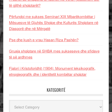
të gjithë shqiptarët?
Përfundoi me sukses Seminari XIX Mbarëkombëtar i
Mësuesve të Gjuhës Shqipe dhe Kulturës Shqiptare në
Diasporë dhe në Mërgatë
Pse dhe kush e vrau Hasan Riza Pashën?
Gruaja shqiptare në SHBA mes sukseseve dhe sfidave
të së ardhmes
Fjalori i Kristoforidhit (1904): Monument leksikografik,
etnogjeografik dhe i identitetit kombëtar shqiptar
KATEGORITË
Kategoritë