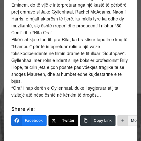
Eminem, do të vijë e interpretuar nga një kastë të përbërë
prej emrave si Jake Gyllenhaal, Rachel McAdams, Naomi
Harris, e mjaft aktorësh të tjerë, ku midis tyre ka edhe dy
muzikantë, siç është rreperi dhe producenti i njohur “50
Cent” dhe “Rita Ora”.
Pikërisht kjo e fundit, pra Rita, ka braktisur tapetin e kuq të
“Glamour” për të intepretuar rolin e një vajze
toksikodipendente në filmin dramë të titulluar “Southpaw”.
Gyllenhaal mer rolin e liderit si një boksier profesionist Billy
Hope, të cilin jeta e çon poshtë pas vdekjes tragjike të së
shoqes Maureen, dhe ai humbet edhe kujdestarinë e të
bijës.
“Ora” i hap derën e Gyllenhaal, duke i sygjeruar atij ta
vizitojë atë nëse është në kërkim të drogës…
Share via:
Facebook
Twitter
Copy Link
More