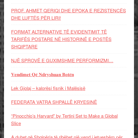
PROF. AHMET QERIQI DHE EPOKA E REZISTENCЁS
DHE LUFTЁS PЁR LIRI!
FORMAT ALTERNATIVE TË EVIDENTIMIT TË
TARIFËS POSTARE NË HISTORINË E POSTËS
SHQIPTARE
NJË SPROVË E GUXIMSHME PERFORMIZMI…
𝐕𝐞𝐧𝐝𝐢𝐦𝐞𝐭 𝐐𝐞̈ 𝐍𝐝𝐫𝐲𝐬𝐡𝐮𝐚𝐧 𝐁𝐨𝐭𝐞̈𝐧
Lek Gjolaj – kalorësi fisnik i Malësisë
FEDERATA VATRA SHPALLË KRYESINË
“Pinocchio’s Harvard” by Tertini Set to Make a Global
Slice
A duhet që Shqipëria të ribëhet një vend i jetueshëm për