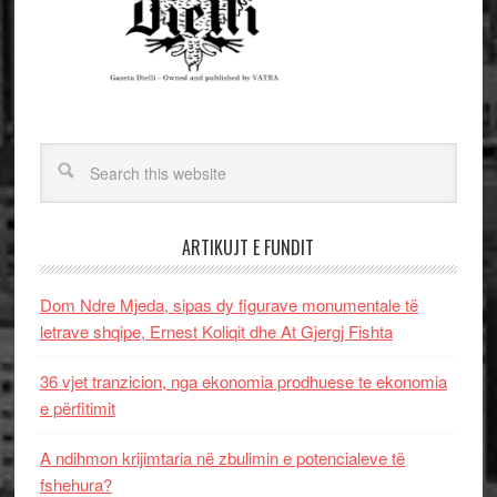
ARTIKUJT E FUNDIT
Dom Ndre Mjeda, sipas dy figurave monumentale të
letrave shqipe, Ernest Koliqit dhe At Gjergj Fishta
36 vjet tranzicion, nga ekonomia prodhuese te ekonomia
e përfitimit
A ndihmon krijimtaria në zbulimin e potencialeve të
fshehura?