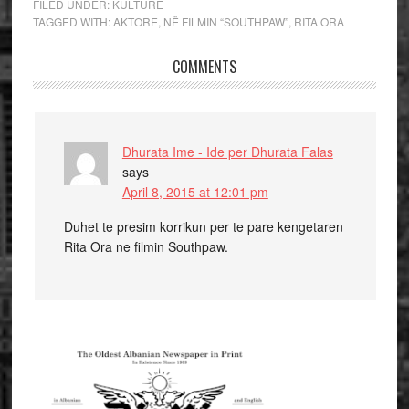
FILED UNDER:
KULTURE
TAGGED WITH:
AKTORE
,
NË FILMIN “SOUTHPAW”
,
RITA ORA
COMMENTS
Dhurata Ime - Ide per Dhurata Falas
says
April 8, 2015 at 12:01 pm
Duhet te presim korrikun per te pare kengetaren
Rita Ora ne filmin Southpaw.