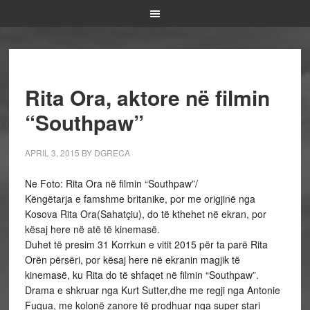
Rita Ora, aktore në filmin
“Southpaw”
APRIL 3, 2015
BY
DGRECA
Ne Foto: Rita Ora në filmin “Southpaw”/
Këngëtarja e famshme britanike, por me origjinë nga
Kosova Rita Ora(Sahatçiu), do të kthehet në ekran, por
kësaj here në atë të kinemasë.
Duhet të presim 31 Korrkun e vitit 2015 për ta parë Rita
Orën përsëri, por kësaj here në ekranin magjik të
kinemasë, ku Rita do të shfaqet në filmin “Southpaw”.
Drama e shkruar nga Kurt Sutter,dhe me regji nga Antonie
Fuqua, me kolonë zanore të prodhuar nga super stari