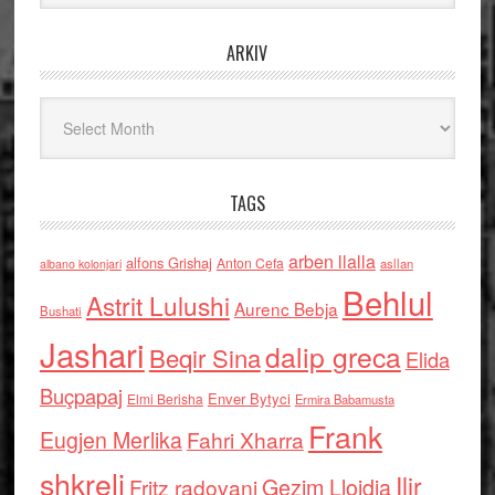
ARKIV
Arkiv
TAGS
arben llalla
alfons Grishaj
Anton Cefa
asllan
albano kolonjari
Behlul
Astrit Lulushi
Aurenc Bebja
Bushati
Jashari
dalip greca
Beqir Sina
Elida
Buçpapaj
Enver Bytyci
Elmi Berisha
Ermira Babamusta
Frank
Eugjen Merlika
Fahri Xharra
shkreli
Ilir
Gezim Llojdia
Fritz radovani