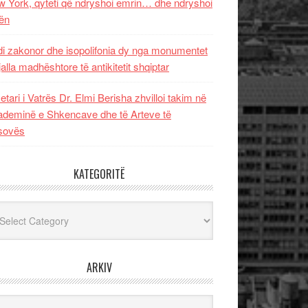
 York, qyteti që ndryshoi emrin… dhe ndryshoi
ën
i zakonor dhe isopolifonia dy nga monumentet
jalla madhështore të antikitetit shqiptar
etari i Vatrës Dr. Elmi Berisha zhvilloi takim në
deminë e Shkencave dhe të Arteve të
sovës
KATEGORITË
egoritë
ARKIV
iv