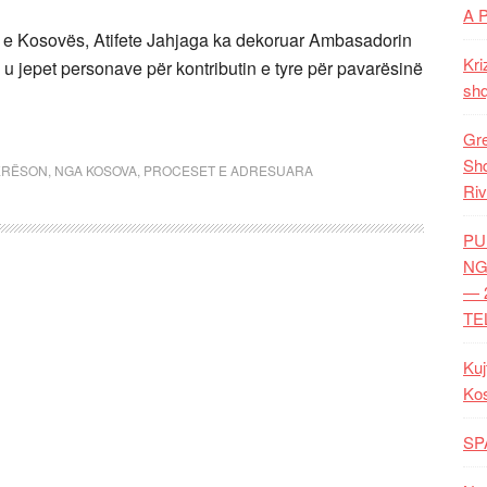
A 
ja e Kosovës, Atifete Jahjaga ka dekoruar Ambasadorin
Kri
u jepet personave për kontributin e tyre për pavarësinë
shq
Gre
Shq
ERËSON
,
NGA KOSOVA
,
PROCESET E ADRESUARA
Riv
PU
NG
— 
TE
Kuj
Ko
SP