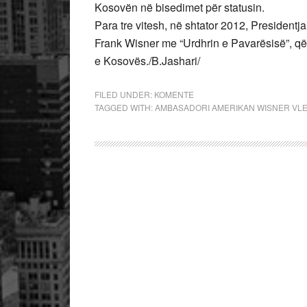
Kosovën në bisedimet për statusin.
Para tre vitesh, në shtator 2012, President
Frank Wisner me “Urdhrin e Pavarësisë”, që 
e Kosovës./B.Jashari/
FILED UNDER:
KOMENTE
TAGGED WITH:
AMBASADORI AMERIKAN WISNER VL