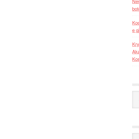
New
bot
Kod
e g
Kry
Aka
Ko
Kat
Ark