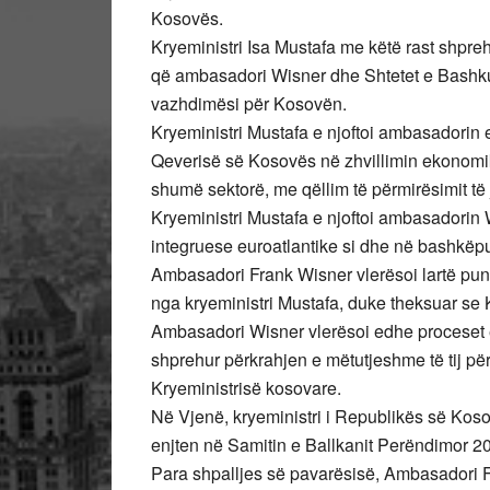
Kosovës.
Kryeministri Isa Mustafa me këtë rast shpre
që ambasadori Wisner dhe Shtetet e Bashk
vazhdimësi për Kosovën.
Kryeministri Mustafa e njoftoi ambasadorin
Qeverisë së Kosovës në zhvillimin ekonomik
shumë sektorë, me qëllim të përmirësimit të
Kryeministri Mustafa e njoftoi ambasadorin
integruese euroatlantike si dhe në bashkëpu
Ambasadori Frank Wisner vlerësoi lartë pu
nga kryeministri Mustafa, duke theksuar s
Ambasadori Wisner vlerësoi edhe proceset e
shprehur përkrahjen e mëtutjeshme të tij për
Kryeministrisë kosovare.
Në Vjenë, kryeministri i Republikës së Kosov
enjten në Samitin e Ballkanit Perëndimor 2
Para shpalljes së pavarësisë, Ambasadori F