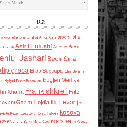
TAGS
arben llalla
alfons Grishaj
Anton Cefa
no kolonjari
Astrit Lulushi
Aurenc Bebja
an Bushati
ehlul Jashari
Beqir Sina
alip greca
Elida Buçpapaj
Elmi Berisha
Eugjen Merlika
er Bytyci
Ermira Babamusta
Frank shkreli
hri Xharra
Fritz
Ilir Levonja
Gezim Llojdia
dovani
kosova
rviste
Kolec Traboini
Keze Kozeta Zylo
sove
nderroi jete
Marjana Bulku
ne Kosove
Murat Gecaj