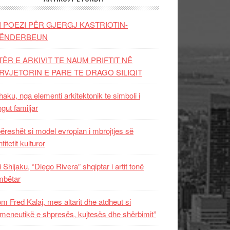
I POEZI PËR GJERGJ KASTRIOTIN-
ËNDERBEUN
TËR E ARKIVIT TE NAUM PRIFTIT NË
RVJETORIN E PARE TE DRAGO SILIQIT
aku, nga elementi arkitektonik te simboli i
ngut familjar
ëreshët si model evropian i mbrojtjes së
titetit kulturor
i Shijaku, “Diego Rivera” shqiptar i artit tonë
mbëtar
m Fred Kalaj, mes altarit dhe atdheut si
meneutikë e shpresës, kujtesës dhe shërbimit”