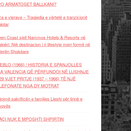
PO ARMATOSET BALLKANI?
za e vlerave – Tragjedia e vërtetë e tranzicionit
iptar
en Coast sjell Nammos Hotels & Resorts në
ipëri: Një destinacion i ri lifestyle merr formë në
ierën Shqiptare
EBLO (1966) / HISTORIA E SPANJOLLES
A VALENCIA QË PËRFUNDOI NË LUSHNJE
29 VJET PRITJE (1937 – 1966) TË NJË
LEFONATE NGA DY MOTRAT
tojmë sakrificën e familjes Lleshi për lirinë e
sovës
AÇI NUK E MPOSHTI SHPIRTIN