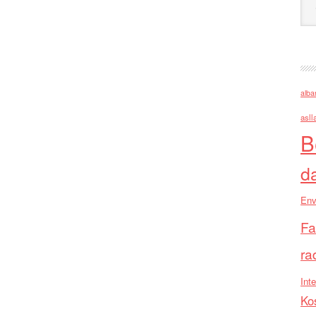
alba
asll
B
d
Env
Fa
ra
Inte
Ko