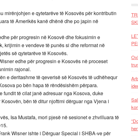
hu mirënjohjen e qytetarëve të Kosovës për kontributin
TR
uara të Amerikës kanë dhënë dhe po japin në
SK
LE
 edhe për progresin në Kosovë dhe fokusimin e
PE
, krijimin e vendeve të punës si dhe reformat në
 jetës së qytetarëve të Kosovës.
Oxh
 Wisner edhe për progresin e Kosovës në proceset
tru
nimin rajonal.
nën e deritashme të qeverisë së Kosovës të udhëhequr
Arb
e Kosova po bën hapa të rëndësishëm përpara.
iden
 fundit të cilat janë adresuar nga Kosova, duke
Sal
 Kosovën, bën të ditur njoftimi dërguar nga Vjena i
ko
ës, Isa Mustafa, mori pjesë në sesionet e zhvilluara të
“Do
015.
her
rank Wisner ishte i Dërguar Special i SHBA-ve për