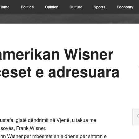
Home
Politics
Opinion
Culture
Sports
Economy
amerikan Wisner
ceset e adresuara
ustafa, gjatë qëndrimit në Vjenë, u takua me
sovës, Frank Wisner.
rin Wisner për mbështetjen e dhënë për shtetin e