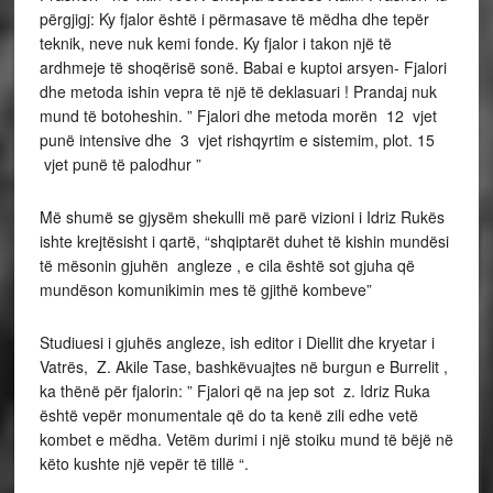
përgjigj: Ky fjalor është i përmasave të mëdha dhe tepër
teknik, neve nuk kemi fonde. Ky fjalor i takon një të
ardhmeje të shoqërisë sonë. Babai e kuptoi arsyen- Fjalori
dhe metoda ishin vepra të një të deklasuari ! Prandaj nuk
mund të botoheshin. ” Fjalori dhe metoda morën 12 vjet
punë intensive dhe 3 vjet rishqyrtim e sistemim, plot. 15
vjet punë të palodhur ”
Më shumë se gjysëm shekulli më parë vizioni i Idriz Rukës
ishte krejtësisht i qartë, “shqiptarët duhet të kishin mundësi
të mësonin gjuhën angleze , e cila është sot gjuha që
mundëson komunikimin mes të gjithë kombeve”
Studiuesi i gjuhës angleze, ish editor i Diellit dhe kryetar i
Vatrës, Z. Akile Tase, bashkëvuajtes në burgun e Burrelit ,
ka thënë për fjalorin: ” Fjalori që na jep sot z. Idriz Ruka
është vepër monumentale që do ta kenë zili edhe vetë
kombet e mëdha. Vetëm durimi i një stoiku mund të bëjë në
këto kushte një vepër të tillë “.