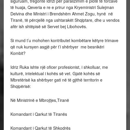
siguruam, tregonte Idrizi për paralizimim e plotë të forcave
të huaja, Qeveria e re e prirur nga Kryeministri Sulejman
Delvina dhe Ministri i Brendshëm Ahmet Zogu, hynë në
Tiranë, të përcjellë nga ushtarakët Shqiptare, dhe u vendos
afër ish shtëpisë së Servet bej Libohovës.
Si mund t’u mohohen kontributet kombëtare këtyre trimave
që nuk kursyen asgjë për t’i shërbyer me besnikëri
Kombit?
Idriz Ruka ishte një oficer profesionist, i shkolluar, me
kulturë, intelektual i kohës së vet. Gjatë kohës së
Mbretërisë ka shërbyer gati në të gjithë territorin e
Shqipërisë:
Në Ministrinë e Mbrojtjes,Tiranë
Komandant i Qarkut të Tiranës
Komandant i Qarkut të Shkodrës