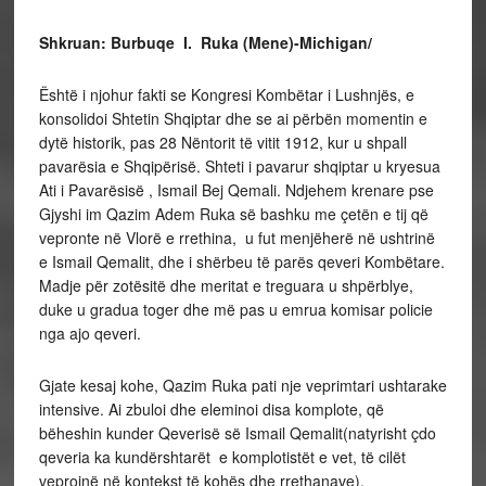
Shkruan: Burbuqe I. Ruka (Mene)-Michigan/
Është i njohur fakti se Kongresi Kombëtar i Lushnjës, e
konsolidoi Shtetin Shqiptar dhe se ai përbën momentin e
dytë historik, pas 28 Nëntorit të vitit 1912, kur u shpall
pavarësia e Shqipërisë. Shteti i pavarur shqiptar u kryesua
Ati i Pavarësisë , Ismail Bej Qemali. Ndjehem krenare pse
Gjyshi im Qazim Adem Ruka së bashku me çetën e tij që
vepronte në Vlorë e rrethina, u fut menjëherë në ushtrinë
e Ismail Qemalit, dhe i shërbeu të parës qeveri Kombëtare.
Madje për zotësitë dhe meritat e treguara u shpërblye,
duke u gradua toger dhe më pas u emrua komisar policie
nga ajo qeveri.
Gjate kesaj kohe, Qazim Ruka pati nje veprimtari ushtarake
intensive. Ai zbuloi dhe eleminoi disa komplote, që
bëheshin kunder Qeverisë së Ismail Qemalit(natyrisht çdo
qeveria ka kundërshtarët e komplotistët e vet, të cilët
veprojnë në kontekst të kohës dhe rrethanave).