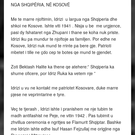
NGA SHQIPËRIA, NË KOSOVË
Me te marre njoftimin, Idrizi u largua nga Shqiperia dhe
shkoi ne Kosove. Ishte viti 1941 . Nisja u be me urgjence,
pasi dy fshataret nga Zhupani i thane se koha nuk priste.
Idrizi iku pa mundur te njoftoje as familjen. Por edhe ne
Kosove, Idrizi nuk mund te rrinte pa bere gje. Patrioti
mbetet i tille ne çdo cep te botes qe mund te gjendet.
Zoti Bektash Halite ka thene qe atehere:” Shqiperia ka
shume oficere, por Idriz Ruka ka vetem nje ”
Idrizi u vu ne kontakt me patriotet Kosovare, duke marre
pjese ne veprimtarine e tyre.
Veç te tjerash , Idrizi ishte i pranishem ne nje tubim te
madh antifashist ne Peje, ne vitin 1942 . Pas tubimit u
zhvillua ceremonia e ngritjes se Flamurit Shqiptar. Bashke
me Idrizin ishte edhe Isuf Hasan Fejzullaj me origjine nga