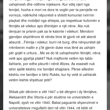
ushqimesh dhe ndihme mjeksore. Kur vdiq njeri nga
femijet, hoxha e mori ne dore te voglin per ta percjelle ne
vorreza, ndërkohë nëpunësit e shtetit komunist nxirrnin
plaçkat dhe mobiljet nga shtepia, pa respektuar kufomën e
fëmijës së vdekur apo dhimbjen e një nëne. Ata nuk
denjuan te prisnin pak sa te kalonte i vdekuri. Mendoni
gjendjen shpirtërore të nënës time të gjorë në atë skenë
absurdi…Fëmija i vdekur, burri në burg, dhe nënpunësit që
rrëmbenin mallin e ç’të gjenin duke mos lënë as ushqim
për gojët e uritura…Me se do të ushqeheshin fëmijët, nëna
vetë apo gjyshja plakë? Nuk majftonte vetëm kjo tablo
llahtarie, por edhe pleuriti i nënë Afizes. As essesët nuk
ishin sjellë kështu me familjet shqiptare. Përse silleshin
kështu me familjen e Idriz Rukës, kur ky vetë si ushtarak
vetëm kishte shpëtuar jetë?
Shkak për dënimin e vitit 1947 u bë dërgimi i dy fëmijëve,
Aleksandrit dhe Vitoria-s për studime ne universitetin e
Napolit, qysh ne vitin 1940. Babai paguante shpenzimet e
universiteteve rregullisht deri në vitin 1944, në këtë vit