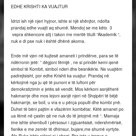
EDHE KRISHTI KA VUAJTUR
Idrizi ish një njeri hyjnor, ishte si një shënjtor, ndofta
prandaj edhe vuajti aq shumë. Mendoj se me këto 3
vepra shkencore atij i takon me meritë titulli “Akademik “,
nuk e di pse nuk i është dhënë akoma.
Ende më vjen në kujtesë amaneti i prindërve, para se të
ndërronin jetë: ” dëgjoni fëmijë , ne si prindër kemi qenë
simbol të Kombit, simbol nderi dhe besnikërie. Ne vuajtëm
padrejtsisht, por edhe Krishti ka vuajtur. Prandaj në
kërkojmë nga ju që të punoni e të luftoni për
demokratizimin e jetës së vendit. Mos kërkoni asnjëherë
hakmarrje dhe mos lejoni asnjë njeri në Shqipëri të bëjë
hakmarrje, se boll, u vra e u përça populli dhe kombi ynë.
Duhet të bëni pajtim e vllazërim kombëtar. Këtë amanet po
ua lëmë në çastin që ne nuk do të jetojmë më “. Mamaja
ime ishte shembull i përsosur i zgjuarësisë, ndershmërisë,
fisnike e me zemër të dhimsur, bujare,me shumë vyrtyte.
Afo Ruka ishte njësoj si i shoqi. Por jeta u tregua e