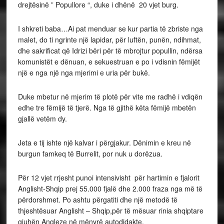
drejtësinë ” Popullore “, duke i dhënë 20 vjet burg.
I shkreti baba…Ai pat menduar se kur partia të zbriste nga
malet, do ti ngrinte një lapidar, për luftën, punën, ndihmat,
dhe sakrificat që Idrizi bëri për të mbrojtur popullin, ndërsa
komunistët e dënuan, e sekuestruan e po i vdisnin fëmijët
një e nga një nga mjerimi e uria për bukë.
Duke mbetur në mjerim të plotë për vite me radhë i vdiqën
edhe tre fëmijë të tjerë. Nga të gjithë këta fëmijë mbetën
gjallë vetëm dy.
Jeta e tij ishte një kalvar i përgjakur. Dënimin e kreu në
burgun famkeq të Burrelit, por nuk u dorëzua.
Për 12 vjet rrjesht punoi intensivisht për hartimin e fjalorit
Anglisht-Shqip prej 55.000 fjalë dhe 2.000 fraza nga më të
përdorshmet. Po ashtu përgatiti dhe një metodë të
thjeshtësuar Anglisht – Shqip,për të mësuar rinia shqiptare
gjuhën Angleze në mënyrë autodidakte.