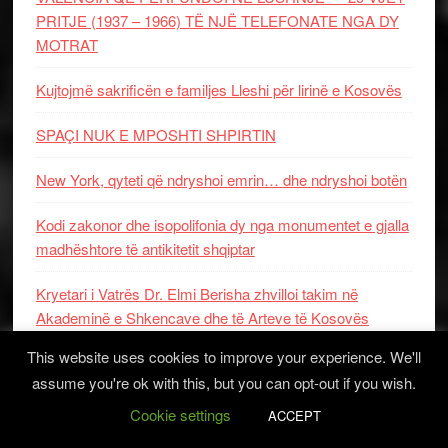
PRITJE (1937 – 1966) TË NJË TELEFONATE NGA DY
MOTRAT
Kujtojmë sakrificën e familjes Lleshi për lirinë e Kosovës
SPAÇI NUK E MPOSHTI SHPIRTIN
New York, qyteti që ndryshoi emrin… dhe ndryshoi botën
Kodi zakonor dhe isopolifonia dy nga monumentet e gjalla
madhështore të antikitetit shqiptar
Kryetari i Vatrës Dr. Elmi Berisha zhvilloi takim në
Akademinë e Shkencave dhe të Arteve të Kosovës
This website uses cookies to improve your experience. We'll
KATEGORITË
assume you're ok with this, but you can opt-out if you wish.
Cookie settings
ACCEPT
Kategoritë