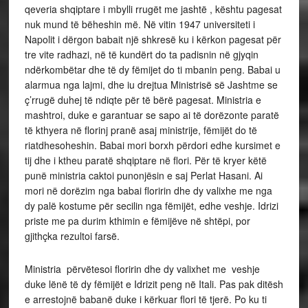
qeveria shqiptare i mbylli rrugët me jashtë , kështu pagesat
nuk mund të bëheshin më. Në vitin 1947 universiteti i
Napolit i dërgon babait një shkresë ku i kërkon pagesat për
tre vite radhazi, në të kundërt do ta padisnin në gjyqin
ndërkombëtar dhe të dy fëmijet do ti mbanin peng. Babai u
alarmua nga lajmi, dhe iu drejtua Ministrisë së Jashtme se
ç’rrugë duhej të ndiqte për të bërë pagesat. Ministria e
mashtroi, duke e garantuar se sapo ai të dorëzonte paratë
të kthyera në florinj pranë asaj ministrije, fëmijët do të
riatdhesoheshin. Babai mori borxh përdori edhe kursimet e
tij dhe i ktheu paratë shqiptare në flori. Për të kryer këtë
punë ministria caktoi punonjësin e saj Perlat Hasani. Ai
mori në dorëzim nga babai floririn dhe dy valixhe me nga
dy palë kostume për secilin nga fëmijët, edhe veshje. Idrizi
priste me pa durim kthimin e fëmijëve në shtëpi, por
gjithçka rezultoi farsë.
Ministria përvëtesoi floririn dhe dy valixhet me veshje
duke lënë të dy fëmijët e Idrizit peng në Itali. Pas pak ditësh
e arrestojnë babanë duke i kërkuar flori të tjerë. Po ku ti