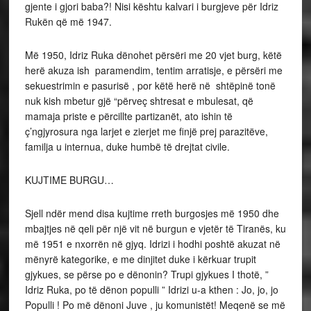
gjente i gjori baba?! Nisi kështu kalvari i burgjeve për Idriz
Rukën që më 1947.
Më 1950, Idriz Ruka dënohet përsëri me 20 vjet burg, këtë
herë akuza ish paramendim, tentim arratisje, e përsëri me
sekuestrimin e pasurisë , por këtë herë në shtëpinë tonë
nuk kish mbetur gjë “përveç shtresat e mbulesat, që
mamaja priste e përcillte partizanët, ato ishin të
ç’ngjyrosura nga larjet e zierjet me finjë prej parazitëve,
familja u internua, duke humbë të drejtat civile.
KUJTIME BURGU…
Sjell ndër mend disa kujtime rreth burgosjes më 1950 dhe
mbajtjes në qeli për një vit në burgun e vjetër të Tiranës, ku
më 1951 e nxorrën në gjyq. Idrizi i hodhi poshtë akuzat në
mënyrë kategorike, e me dinjitet duke i kërkuar trupit
gjykues, se përse po e dënonin? Trupi gjykues I thotë, ”
Idriz Ruka, po të dënon populli ” Idrizi u-a kthen : Jo, jo, jo
Populli ! Po më dënoni Juve , ju komunistët! Meqenë se më