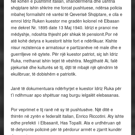
Në kohën e pushtimit italian, xhandërmëria dhe ushtria
shqiptare ishin shkrire me forcat pushtuese, ndërsa policia
mbahej formalisht në varësi të Qeverisë Shqiptare, e cila e
emroi Idriz Ruken kuestor me gradën kolonel në Elbasan
me dekret Nr. 1895 date 13 Maj 1940. Idrizi e pranoi me
mëdyshje, ndoshta thjesht për shkak të pensionit.Por në
atë kohë detyra e kuestorit ishte fort e ndërlikuar. Kishte
nisur rezistenca e armatosur e partizanëve në male dhe e
guerriljeve në qytete. Për një kuestor patriot, siç ish Idriz
Ruka, rrethanat ishin tejet të vështira. Megjithatë Ai, falë
pjekurisë dhe kulturës së tij, dijti të mbajë një qëndrim të
ekulibruar, të dobishëm e patriotik.
Janë të dokumentuara ndërhyrjet e kuestor Idriz Ruka për
t’i ndihmuar apo shpëtuar nag burgu ielgalët elebasanas.
Por veprimet e tij ranë në sy të pushtusëve. Një ditë e
thirrën në zyrën e federalit italian, Enrico Riccotini. Aty ishte
edhe prefekti i Elbasanit, Has Topalli. Ata e urdhëruan që
të detyronte policinë për të përdorur armët e zjarrit kundër