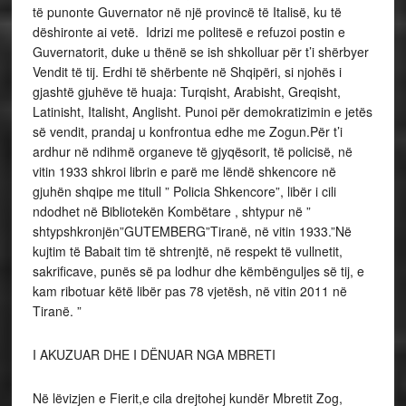
të punonte Guvernator në një provincë të Italisë, ku të
dëshironte ai vetë. Idrizi me politesë e refuzoi postin e
Guvernatorit, duke u thënë se ish shkolluar për t’i shërbyer
Vendit të tij. Erdhi të shërbente në Shqipëri, si njohës i
gjashtë gjuhëve të huaja: Turqisht, Arabisht, Greqisht,
Latinisht, Italisht, Anglisht. Punoi për demokratizimin e jetës
së vendit, prandaj u konfrontua edhe me Zogun.Për t’i
ardhur në ndihmë organeve të gjyqësorit, të policisë, në
vitin 1933 shkroi librin e parë me lëndë shkencore në
gjuhën shqipe me titull ” Policia Shkencore”, libër i cili
ndodhet në Bibliotekën Kombëtare , shtypur në ”
shtypshkronjën”GUTEMBERG”Tiranë, në vitin 1933.”Në
kujtim të Babait tim të shtrenjtë, në respekt të vullnetit,
sakrificave, punës së pa lodhur dhe këmbënguljes së tij, e
kam ribotuar këtë libër pas 78 vjetësh, në vitin 2011 në
Tiranë. ”
I AKUZUAR DHE I DËNUAR NGA MBRETI
Në lëvizjen e Fierit,e cila drejtohej kundër Mbretit Zog,