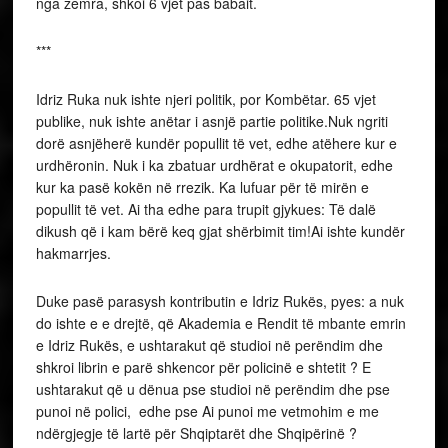
nga zemra, shkoi 6 vjet pas babait.
***
Idriz Ruka nuk ishte njeri politik, por Kombëtar. 65 vjet
publike, nuk ishte anëtar i asnjë partie politike.Nuk ngriti
dorë asnjëherë kundër popullit të vet, edhe atëhere kur e
urdhëronin. Nuk i ka zbatuar urdhërat e okupatorit, edhe
kur ka pasë kokën në rrezik. Ka lufuar për të mirën e
popullit të vet. Ai tha edhe para trupit gjykues: Të dalë
dikush që i kam bërë keq gjat shërbimit tim!Ai ishte kundër
hakmarrjes.
Duke pasë parasysh kontributin e Idriz Rukës, pyes: a nuk
do ishte e e drejtë, që Akademia e Rendit të mbante emrin
e Idriz Rukës, e ushtarakut që studioi në perëndim dhe
shkroi librin e parë shkencor për policinë e shtetit ? E
ushtarakut që u dënua pse studioi në perëndim dhe pse
punoi në polici, edhe pse Ai punoi me vetmohim e me
ndërgjegje të lartë për Shqiptarët dhe Shqipërinë ?