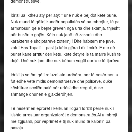
demonstruesve.
Idrizi ua ktheu aty për aty: ” unë nuk e bëj dot këtë punë.
Nuk mund të qëlloj kundër popullatës së pa mbrojtur, të pa
armatosur, që e bëjnë grevën nga uria dhe skamja, thjesht
për bukën e gojës. Këto nuk janë në zakonin dhe
karakterin e shqiptarëve zotërinj ! Dhe habitem me juve,
zotni Has Topalli , pasi ju këto gjëra i dini mirë. E me që
punët kanë arritur deri këtu, këtë detyrë le ta marrë kush të
dojë. Unë nuk jam dhe nuk bëhem vegël qorre e të tjerëve.
Idrizi jo vetëm që i refuzoi ato urdhëra, por të nesërmen u
fut edhe vetë midis demonstruesve dhe policëve, duke
këshilluar secilën palë për urtësi dhe rregull, duke
shmangë dhunën e gjakderdhjen.
Të nesërmen eprorët i kërkuan llogari Idrizit përse nuk i
kishte arrestuar organizatorët e demonstratës.Ai u mbrojt
me zgjuarsi, por veprimet e tij nuk mund të kalonin pa
pasoja.