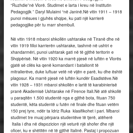
“Ruzhdie”në Vlorë. Studimet e larta i kreu në Institutin
Pedagogjik ” Daryl Mulaimi “në Janinë.Në vitin 1911 – 1918
punoi mësues i gjuhës shqipe, ku pati një karrierë
pedagogjike për tu marr shembull.
Në vitin 1918 mbaroi shkollën ushtarake në Tiranë dhe në
vitin 1919 filloi karrierën ushtarake, tashmë në ushtri e
xhandarmëri, punoi ushtarak gati në të gjithë teritorin e
Shqipërisë. Në vitin 1920 ka marrë pjesë në luftën e Vlorës
gjatë së cilës ka qenë komandant i batalionit të
mitralierëve, duke luftuar vetë në vijën e parë, ku dhe është
plagosur. Ka marrë pjesë në luftën kundër Esadistëve.Në
vitin 1928 – 1931 mbaroi shkollën e lartë të karabinierisë
pranë Akademisë Ushtarake në Firence Itali.Në atë shkollë
u paraqitën 1.500 studentë nga e gjithë bota, fituan 750
studentë, këta studentë u futën në finale dhe fituan vetëm
150 prej tyre, ndër ta Idriz Ruka klasifikohet i pari. Mbaroi
studimet tre muaj përpara studentëve të tjerë, atëherë
Italia i dha në dispozicion një veturë një shofer dhe një
oficer, ku e shëtitën në të gjithë Italinë. Pastaj i propozuan