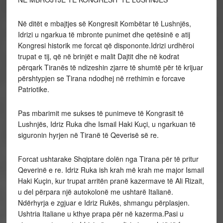
Në ditët e mbajtjes së Kongresit Kombëtar të Lushnjës,
Idrizi u ngarkua të mbronte punimet dhe qetësinë e atij
Kongresi historik me forcat që dispononte.Idrizi urdhëroi
trupat e tij, që në brinjët e malit Dajtit dhe në kodrat
përqark Tiranës të ndizeshin zjarre të shumtë për të krijuar
përshtypjen se Tirana ndodhej në rrethimin e forcave
Patriotike.
Pas mbarimit me sukses të punimeve të Kongrasit të
Lushnjës, Idriz Ruka dhe Ismail Haki Kuçi, u ngarkuan të
siguronin hyrjen në Tiranë të Qeverisë së re.
Forcat ushtarake Shqiptare dolën nga Tirana për të pritur
Qeverinë e re. Idriz Ruka ish krah më krah me major Ismail
Haki Kuçin, kur trupat arritën pranë kazermave të Ali Rizait,
u del përpara një autokolonë me ushtarë Italianë.
Ndërhyrja e zgjuar e Idriz Rukës, shmangu përplasjen.
Ushtria Italiane u kthye prapa për në kazerma.Pasi u