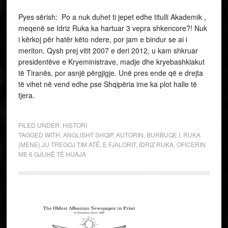
Pyes sërish: Po a nuk duhet ti jepet edhe titulli Akademik ,
meqenë se Idriz Ruka ka hartuar 3 vepra shkencore?! Nuk
i kërkoj për hatër këto ndere, por jam e bindur se ai i
meriton. Qysh prej vitit 2007 e deri 2012, u kam shkruar
presidentëve e Kryeministrave, madje dhe kryebashkiakut
të Tiranës, por asnjë përgjigje. Unë pres ende që e drejta
të vihet në vend edhe pse Shqipëria ime ka plot halle të
tjera.
FILED UNDER:
HISTORI
TAGGED WITH:
ANGLISHT SHQIP
,
AUTORIN
,
BURBUQE I. RUKA
(MENE).JU TREGOJ TIM ATË
,
E FJALORIT
,
IDRIZ RUKA
,
OFICERIN
ME 6 GJUHË TË HUAJA