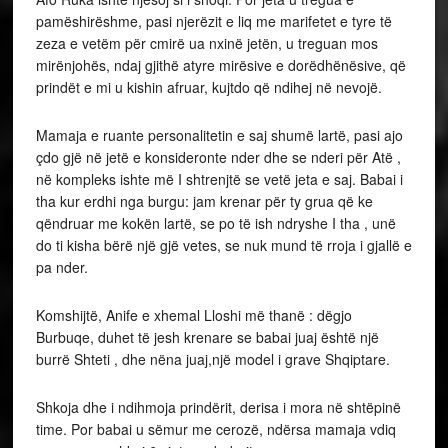
pamëshirëshme, pasi njerëzit e liq me marifetet e tyre të
zeza e vetëm për cmirë ua nxinë jetën, u treguan mos
mirënjohës, ndaj gjithë atyre mirësive e dorëdhënësive, që
prindët e mi u kishin afruar, kujtdo që ndihej në nevojë.
Mamaja e ruante personalitetin e saj shumë lartë, pasi ajo
çdo gjë në jetë e konsideronte nder dhe se nderi për Atë ,
në kompleks ishte më I shtrenjtë se vetë jeta e saj. Babai i
tha kur erdhi nga burgu: jam krenar për ty grua që ke
qëndruar me kokën lartë, se po të ish ndryshe I tha , unë
do ti kisha bërë një gjë vetes, se nuk mund të rroja i gjallë e
pa nder.
Komshijtë, Anife e xhemal Lloshi më thanë : dëgjo
Burbuqe, duhet të jesh krenare se babai juaj është një
burrë Shteti , dhe nëna juaj,një model i grave Shqiptare.
Shkoja dhe i ndihmoja prindërit, derisa i mora në shtëpinë
time. Por babai u sëmur me cerozë, ndërsa mamaja vdiq