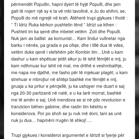
përmendët Popullin, hapni dyert të hyjë Populli, dhe jam
gati të nxjerr një sy e ta vë mbi tavolinë, e Ju do shihni, se,
Populli do më ngrejë në krah. Atëherë trupi gjykues i thotë :
” Ti Idriz Ruka kërkon pushtetin tënd ” Idrizi ua kthen :
Pushteti im ka qenë dhe mbetet vetëm Zoti dhe Populli.
Nuk jam as ballist as komunist… Kam lindur vullnetar nga
barku i nënës, pa grada e pa ofiqe, dhe i tillë dua të vdes,
vetëm duke qenë i vlefshëm për Kombin tim…Unë u kam
dashur u kam shpëtuar jetët sikur ju të ishit fëmijët e mij, ju
kam ndihmuar kur ishit në mal, me drithë e veshmbathje,
me napa me djathë, me fasho për të mjekuar plagët, u kam
strehuar e mbrojtur në shtëpi bashkë me fëmijët e mij,
gruaja u ka pritur e përcjellë, ju ka ushqyer me duart e saj
nga 20-30 partizanë në natë, e u ka larë morrat, bashkë
me të amën e saj. Unë mendova se si në çdo revolucion e
tranzicion bëhen gabime, dhe rastin tim kështu e
konsiderova. Por po shoh se ju nuk më doni, tani as unë
nuk ju dua… hapmëni rrugën të shkoj!….
Trupi gjykues i konsideroi argumentet e Idrizit si fyerje për