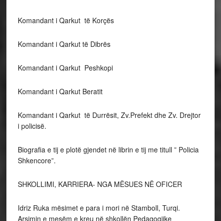
Komandant i Qarkut të Korçës
Komandant i Qarkut të Dibrës
Komandant i Qarkut Peshkopi
Komandant i Qarkut Beratit
Komandant i Qarkut të Durrësit, Zv.Prefekt dhe Zv. Drejtor
i policisë.
Biografia e tij e plotë gjendet në librin e tij me titull ” Policia
Shkencore”.
SHKOLLIMI, KARRIERA- NGA MËSUES NË OFICER
Idriz Ruka mësimet e para i mori në Stamboll, Turqi.
Arsimin e mesëm e kreu në shkollën Pedagogjike