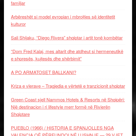
familjar
Arbëreshët si model evropian i mbrojtjes së identitetit
kulturor
Sali Shijaku, “Diego Rivera” shqiptar i artit tonë kombëtar
“Dom Fred Kalaj, mes altarit dhe atdheut si hermeneutikë
e shpresës, kujtesës dhe shërbimit”
A PO ARMATOSET BALLKANI?
Kriza e vlerave – Tragjedia e vërtetë e tranzicionit shqiptar
Green Coast sjell Nammos Hotels & Resorts në Shqipëri:
Një destinacion i ri lifestyle merr formë në Rivierën
Shqiptare
PUEBLO (1966) / HISTORIA E SPANJOLLES NGA
VALENCIA QË PËRFUNDOI NË LUSHNJE — 29 VJET