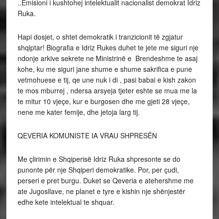
..Emisioni i kushtohej intelektualit nacionalist demokrat Idriz
Ruka.
Hapi dosjet, o shtet demokratik i tranzicionit të zgjatur
shqiptar! Biografia e Idriz Rukes duhet te jete me siguri nje
ndonje arkive sekrete ne Ministrinë e Brendeshme te asaj
kohe, ku me siguri jane shume e shume sakrifica e pune
vetmohuese e tij, qe une nuk i di , pasi babai e kish zakon
te mos mburrej , ndersa arsyeja tjeter eshte se mua me la
te mitur 10 vjeçe, kur e burgosen dhe me gjeti 28 vjeçe,
nene me kater femije, dhe jetoja larg tij.
QEVERIA KOMUNISTE IA VRAU SHPRESËN
Me çlirimin e Shqiperisë Idriz Ruka shpresonte se do
punonte për nje Shqiperi demokratike. Por, per çudi,
perseri e pret burgu. Duket se Qeveria e atehershme me
ate Jugosllave, ne planet e tyre e kishin nje shënjestër
edhe kete intelektual te shquar.