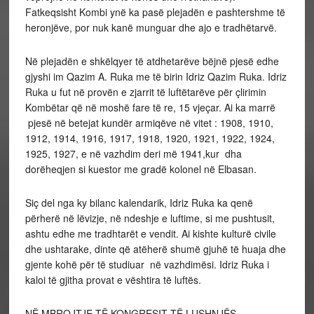
Fatkeqsisht Kombi ynë ka pasë plejadën e pashtershme të
heronjëve, por nuk kanë munguar dhe ajo e tradhëtarvë.
Në plejadën e shkëlqyer të atdhetarëve bëjnë pjesë edhe
gjyshi im Qazim A. Ruka me të birin Idriz Qazim Ruka. Idriz
Ruka u fut në provën e zjarrit të luftëtarëve për çlirimin
Kombëtar që në moshë fare të re, 15 vjeçar. Ai ka marrë
pjesë në betejat kundër armiqëve në vitet : 1908, 1910,
1912, 1914, 1916, 1917, 1918, 1920, 1921, 1922, 1924,
1925, 1927, e në vazhdim deri më 1941,kur dha
dorëheqjen si kuestor me gradë kolonel në Elbasan.
Siç del nga ky bilanc kalendarik, Idriz Ruka ka qenë
përherë në lëvizje, në ndeshje e luftime, si me pushtusit,
ashtu edhe me tradhtarët e vendit. Ai kishte kulturë civile
dhe ushtarake, dinte që atëherë shumë gjuhë të huaja dhe
gjente kohë për të studiuar në vazhdimësi. Idriz Ruka i
kaloi të gjitha provat e vështira të luftës.
NË MBROJTJE TË KONGRESIT TË LUSHNJËS