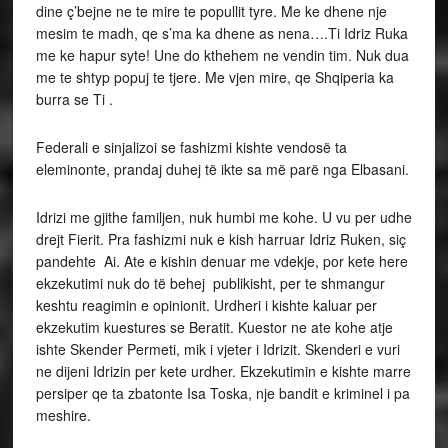
dine ç’bejne ne te mire te popullit tyre. Me ke dhene nje
mesim te madh, qe s’ma ka dhene as nena….Ti Idriz Ruka
me ke hapur syte! Une do kthehem ne vendin tim. Nuk dua
me te shtyp popuj te tjere. Me vjen mire, qe Shqiperia ka
burra se Ti .
Federali e sinjalizoi se fashizmi kishte vendosë ta
eleminonte, prandaj duhej të ikte sa më parë nga Elbasani.
Idrizi me gjithe familjen, nuk humbi me kohe. U vu per udhe
drejt Fierit. Pra fashizmi nuk e kish harruar Idriz Ruken, siç
pandehte Ai. Ate e kishin denuar me vdekje, por kete here
ekzekutimi nuk do të behej publikisht, per te shmangur
keshtu reagimin e opinionit. Urdheri i kishte kaluar per
ekzekutim kuestures se Beratit. Kuestor ne ate kohe atje
ishte Skender Permeti, mik i vjeter i Idrizit. Skenderi e vuri
ne dijeni Idrizin per kete urdher. Ekzekutimin e kishte marre
persiper qe ta zbatonte Isa Toska, nje bandit e kriminel i pa
meshire.