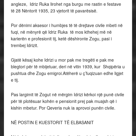
angleze, Idriz Ruka lirohet nga burgu me rastin e festave
të 28 Nëntorit 1935, 23 vjetorit të pavarësisë.
Por dënimi aksesor i humbjes të të drejtave civile mbeti në
fuqi, në mënyrë që Idriz Ruka të mos kthehej më në
karierën e profesionit tij, ketë dëshironte Zogu, pasi i
trembej Idrizit.
Gjatë kësaj kohe Idrizi u mor pak me tregëti e pak me
blegtori për të mbijetuar, deri në vitin 1939, kur Shqipëria u
pushtua dhe Zogu emigroi.Atëherë u ç’fuqizuan edhe ligjet
e tij.
Pas largimit të Zogut në mërgim Idrizi kërkoi një punë civile
për të plotësuar kohën e pensionit prej pak muajsh që i
kishin mbetur. Por Qeveria nuk ia aprovoi punën civile.
NË POSTIN E KUESTORIT TË ELBASANIT