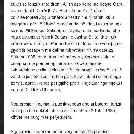
duket se Idrizi kishte dijeni. Ai ish aso kohe me detyrë Qark
komandant i Durrësit, Zv. Prefekt dhe Zv. Drejtor i
policisë.Mbreti Zog urdhëroi arrestimin e tij natën, ku u
shoqërua për në Tiranë e prej andej në Fier, i akuzuar nga
kolonel Ali Shefqet Shkupi, ish kryetar shtatmadhorie, dhe
nga cakranjotët Namik Bektash e Jashar Sulo. Idrizi nuk
pranoi akuzat e tyre. Përfundimisht u dënua me vdekje prej
gjyqit të posaçëm me dekret mbretnuer Nr. 19 date 22
Shtator 1935, e torturuan në mënyre çnjerzore, duke e
pompuar me pompë ajri në anus në përmasa të
llahtarëshme,e cila i shkaktoi një hemoragji te rëndë, ku në
vend të jashtëqitjes i rridhte gjak. Idrizi mbeti i sëmurë nga
zemra, aortik i rëndë për gjithë jetën, i mjekuar nga mjeku i
burgut Dr. Lluka Dhimolea.
Nga presioni i opinionit publik vendas dhe ai botëror, Idrizit
iu fal jeta me dekret mbretnuer në datën 22 Tetor 1935,
kthyer me burgim të përjetshëm.
Nga presioni ndërkombëtar, veçanërisht të qeverisë