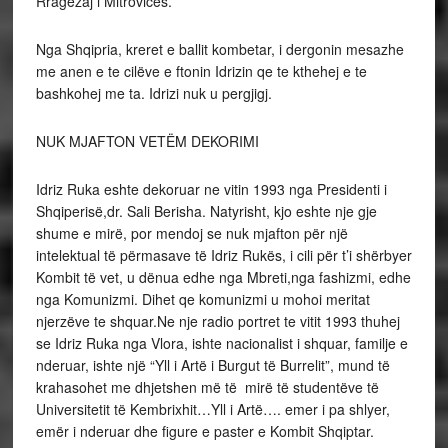
Rragezaj i Mitrovices.
Nga Shqipria, kreret e ballit kombetar, i dergonin mesazhe
me anen e te cilëve e ftonin Idrizin qe te kthehej e te
bashkohej me ta. Idrizi nuk u pergjigj.
NUK MJAFTON VETËM DEKORIMI
Idriz Ruka eshte dekoruar ne vitin 1993 nga Presidenti i
Shqiperisë,dr. Sali Berisha. Natyrisht, kjo eshte nje gje
shume e mirë, por mendoj se nuk mjafton për një
intelektual të përmasave të Idriz Rukës, i cili për t’i shërbyer
Kombit të vet, u dënua edhe nga Mbreti,nga fashizmi, edhe
nga Komunizmi. Dihet qe komunizmi u mohoi meritat
njerzëve te shquar.Ne nje radio portret te vitit 1993 thuhej
se Idriz Ruka nga Vlora, ishte nacionalist i shquar, familje e
nderuar, ishte një “Yll i Artë i Burgut të Burrelit”, mund të
krahasohet me dhjetshen më të mirë të studentëve të
Universitetit të Kembrixhit…Yll i Artë…. emer i pa shlyer,
emër i nderuar dhe figure e paster e Kombit Shqiptar.