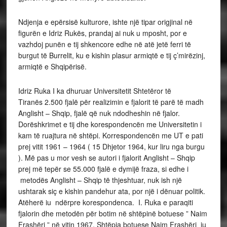
Ndjenja e epërsisë kulturore, ishte një tipar origjinal në
figurën e Idriz Rukës, prandaj ai nuk u mposht, por e
vazhdoj punën e tij shkencore edhe në atë jetë ferri të
burgut të Burrelit, ku e kishin plasur armiqtë e tij ç’mirëzinj,
armiqtë e Shqipërisë.
Idriz Ruka I ka dhuruar Universitetit Shtetëror të
Tiranës 2.500 fjalë për realizimin e fjalorit të parë të madh
Anglisht – Shqip, fjalë që nuk ndodheshin në fjalor.
Dorëshkrimet e tij dhe korespondencën me Universitetin i
kam të ruajtura në shtëpi. Korrespondencën me UT e pati
prej vitit 1961 – 1964 ( 15 Dhjetor 1964, kur liru nga burgu
). Më pas u mor vesh se autori i fjalorit Anglisht – Shqip
prej më tepër se 55.000 fjalë e dymijë fraza, si edhe i
metodës Anglisht – Shqip të thjeshtuar, nuk ish një
ushtarak siç e kishin pandehur ata, por një i dënuar politik.
Atëherë iu ndërpre korespondenca. I. Ruka e paraqiti
fjalorin dhe metodën për botim në shtëpinë botuese ” Naim
Frashëri ” në vitin 1967. Shtëpia botuese Naim Frashëri iu