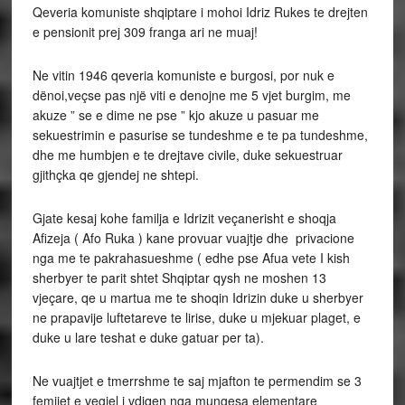
Qeveria komuniste shqiptare i mohoi Idriz Rukes te drejten
e pensionit prej 309 franga ari ne muaj!
Ne vitin 1946 qeveria komuniste e burgosi, por nuk e
dënoi,veçse pas një viti e denojne me 5 vjet burgim, me
akuze ” se e dime ne pse ” kjo akuze u pasuar me
sekuestrimin e pasurise se tundeshme e te pa tundeshme,
dhe me humbjen e te drejtave civile, duke sekuestruar
gjithçka qe gjendej ne shtepi.
Gjate kesaj kohe familja e Idrizit veçanerisht e shoqja
Afizeja ( Afo Ruka ) kane provuar vuajtje dhe privacione
nga me te pakrahasueshme ( edhe pse Afua vete I kish
sherbyer te parit shtet Shqiptar qysh ne moshen 13
vjeçare, qe u martua me te shoqin Idrizin duke u sherbyer
ne prapavije luftetareve te lirise, duke u mjekuar plaget, e
duke u lare teshat e duke gatuar per ta).
Ne vuajtjet e tmerrshme te saj mjafton te permendim se 3
femijet e vegjel i vdiqen nga mungesa elementare