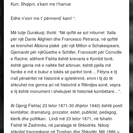
Kurr, Shqipni, s’kam me t’harrue
Edhe n’vorr me t’ përmend’ kam! “.
Më tutje Gurakuqi, thotë: “Në qoftë se sot mburret Italia
për një Dante Alighieri dhe Francesco Petrarca, në qofttë
se krenohet Albiona plakë për një Milton e Schakespeare,
Gjemanët për njëGoethe e Schiller, Francezët për Corncille
e Racine; atëherë Fishta është krenaria e Kombit tonë,
është gjenia më e naltëe fisit arbnuer, është pjella më
fisnike e më e bukur e tokës së parëvt tonë… Fëtyra e tij
rrall përsëritet në historinë e qytetërimit, emni i tij do të
shkruhet me germa ari në historinë e Rilindjes sonë, vepra
e tij është monument i shekujvet të historisë kombëtare…”.
At Gjergj Fishta( 23 tetor 1871-30 dhjetor 1940) është poeti
kombëtar, dramaturg, prozator, estet, publicist, pedagog,
klerik dhe politikan. Lindi më 23 tetor 1871, në fshatin
Fishtë të Zadrimës, në paralagje të Shkodrës. Ndoqi
shkollat françeskane në Troshan dhe Shkodër. Më 1886 u