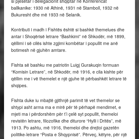
si pjesëtar i delegacionit shqiptar në Konferencat
ballkanike: 1930 në Athinë, 1931 në Stamboll, 1932 në
Bukuresht dhe më 1933 në Selanik.
Kontributi i madh i Fishtës është si bashkë themelues dhe
antar i Shoqërisë letrare “Bashkimi” në Shkodër, më 1899,
qëllimi i së cilës ishte zgjimi kombëtar i popullit me anë
botimesh në gjuhën amtare.
Fishta së bashku me patriotin Luigj Gurakuqin formuan
“Komisin Letrare”, në Shkodër, më 1916, e cila kishte për
qëllim me i vë themelet e një gjuhe të përbashkët letrare të
shqipes.
Fishta duke iu mbajtë gjithnjë parimit të vet themelor se
shtypi asht arma ma e mirë për të përhapë mendimet, e
mjeti ma i përdorshëm për t’i çelë syt popullit, themeloi
revistën letrare, filozofike dhe diturore “Hylli i Dritës”, më
1913. Po ashtu, më 1916, themeloi dhe drejtoi gazetën
politike-letrare “Posta e Shqypnisë”. Përveç, këtyre, për një