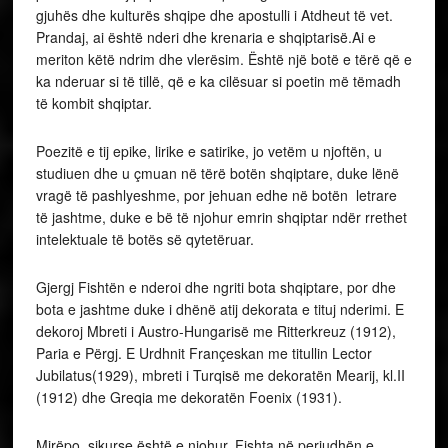
gjuhës dhe kulturës shqipe dhe apostulli i Atdheut të vet.
Prandaj, ai është nderi dhe krenaria e shqiptarisë.Ai e
meriton këtë ndrim dhe vlerësim. Është një botë e tërë që e
ka nderuar si të tillë, që e ka cilësuar si poetin më tëmadh
të kombit shqiptar.
Poezitë e tij epike, lirike e satirike, jo vetëm u njoftën, u
studiuen dhe u çmuan në tërë botën shqiptare, duke lënë
vragë të pashlyeshme, por jehuan edhe në botën letrare
të jashtme, duke e bë të njohur emrin shqiptar ndër rrethet
intelektuale të botës së qytetëruar.
Gjergj Fishtën e nderoi dhe ngriti bota shqiptare, por dhe
bota e jashtme duke i dhënë atij dekorata e tituj nderimi. E
dekoroj Mbreti i Austro-Hungarisë me Ritterkreuz (1912),
Paria e Përgj. E Urdhnit Françeskan me titullin Lector
Jubilatus(1929), mbreti i Turqisë me dekoratën Mearij, kl.II
(1912) dhe Greqia me dekoratën Foenix (1931).
Mirëpo, sikurse është e njohur, Fishta në periudhën e