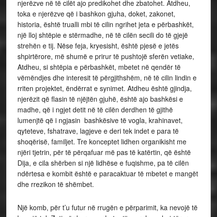
njerëzve në të cilët ajo predikohet dhe zbatohet. Atdheu,
toka e njerëzve që i bashkon gjuha, doket, zakonet,
historia, është trualli mbi të cilin ngrihet jeta e përbashkët,
një lloj shtëpie e stërmadhe, në të cilën secili do të gjejë
strehën e tij. Nëse feja, kryesisht, është pjesë e jetës
shpirtërore, më shumë e prirur të pushtojë sferën vetiake,
Atdheu, si shtëpia e përbashkët, mbetet në qendër të
vëmëndjes dhe interesit të përgjithshëm, në të cilin lindin e
rriten projektet, ëndërrat e synimet. Atdheu është gjindja,
njerëzit që flasin të njëjtën gjuhë, është ajo bashkësi e
madhe, që i ngjet detit në të cilën derdhen të gjithë
lumenjtë që i ngjasin bashkësive të vogla, krahinavet,
qyteteve, fshatrave, lagjeve e deri tek indet e para të
shoqërisë, familjet. Tre konceptet lidhen organikisht me
njëri tjetrin, për të përqafuar më pas të katërtin, që është
Dija, e cila shërben si një lidhëse e fuqishme, pa të cilën
ndërtesa e kombit është e paracaktuar të mbetet e mangët
dhe rrezikon të shëmbet.
Një komb, për t’u futur në rrugën e përparimit, ka nevojë të