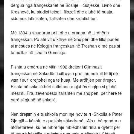
dërgua nga françeskanët në Bosnjë – Sutjeskë, Livno dhe
Kreshevë, ku studioi telogji, filozofi dhe gjuhë të huaja,
sidomos latinishten, italishten dhe kroatishten.
Më 1894 u shugurua prift dhe u pranua në Urdhërin
françeskan. Po atë vit u kthye në Shqipëri dhe filloi punën
si mësues në Kolegjin françeskan në Troshan e më pas si
famulltar në fshatin Gomsiqe.
Fishta u emërua në vitin 1902 drejtor i Gjimnazit
françeskan në Shkodër, i cili qysh prej themelimit të tij në
vitin 1861 drejtohej nga të huajt. Me ardhjen për drejtor,
Fishta në shkollë bëri shtiemen e gjuhës shqipe si gjuhë
mësimi. Pra, zëvendësoi italishten me shqipen, për herë të
parë si gjuhë në shkollë.
Nën drejtimin e tij shkolla mori një hov të ri -Shkolla e Patër
Gjergjit – kështu e quajshin shkodranët. Ajo u bë qendra e
atdhetarëve, ku në mbrëmje mbledhshin rinia e qytetit për
të marrë këshilla e mësime nga goja e Mjeshtrit t’ idesë