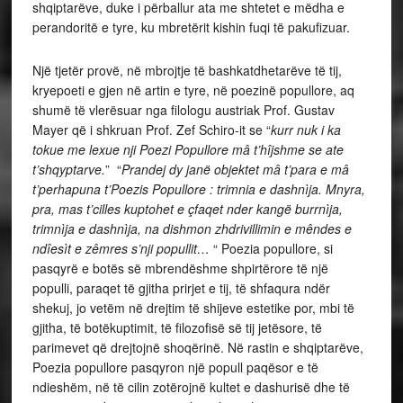
shqiptarëve, duke i përballur ata me shtetet e mëdha e
perandoritë e tyre, ku mbretërit kishin fuqi të pakufizuar.
Një tjetër provë, në mbrojtje
të bashkatdhetarëve të tij,
kryepoeti e gjen në artin e tyre, në poezinë popullore, aq
shumë të vlerësuar nga filologu austriak Prof. Gustav
Mayer që i shkruan Prof. Zef Schiro-it se “
kurr nuk i ka
tokue me lexue nji Poezi Popullore mâ t’hîjshme se ate
t’shqyptarve.
” “
Prandej dy janë objektet mâ t’para e mâ
t’perhapuna t’Poezis Popullore : trimnia e dashnìja. Mnyra,
pra, mas t’cilles kuptohet e çfaqet nder kangë burrnìja,
trimnìja e dashnìja, na dishmon zhdrivillimin e mêndes e
ndîesìt e zêmres s’nji popullit…
“
Poezia popullore, si
pasqyrë e botës së mbrendëshme shpirtërore të një
populli, paraqet të gjitha prirjet e tij, të shfaqura ndër
shekuj, jo vetëm në drejtim të shijeve estetike por, mbi të
gjitha, të botëkuptimit, të filozofisë së tij jetësore, të
parimevet që drejtojnë shoqërinë. Në rastin e shqiptarëve,
Poezia popullore pasqyron një popull paqësor e të
ndieshëm, në të cilin zotërojnë kultet e dashurisë dhe të