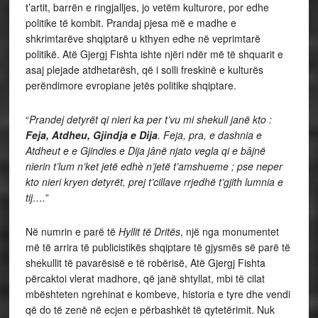
t’artit, barrën e ringjalljes, jo vetëm kulturore, por edhe
politike të kombit. Prandaj pjesa më e madhe e
shkrimtarëve shqiptarë u kthyen edhe në veprimtarë
politikë. Atë Gjergj Fishta ishte njëri ndër më të shquarit e
asaj plejade atdhetarësh, që i solli freskinë e kulturës
perëndimore evropiane jetës politike shqiptare.
“
Prandej detyrët qi nieri ka per t’vu mi shekull janë kto :
Feja, Atdheu, Gjindja e Dija
. Feja, pra, e dashnia e
Atdheut e e Gjindies e Dija jânë njato vegla qi e bâjnë
nierin t’lum n’ket jetë edhè n’jetë t’amshueme ; pse neper
kto nieri kryen detyrët, prej t’cillave rrjedhë t’gjith lumnia e
tij….
”
Në numrin e parë të
Hyllit të Dritës
, një nga monumentet
më të arrira të publicistikës shqiptare të gjysmës së parë të
shekullit të pavarësisë e të robërisë, Atë Gjergj Fishta
përcaktoi vlerat madhore, që janë shtyllat, mbi të cilat
mbështeten ngrehinat e kombeve, historia e tyre dhe vendi
që do të zenë në ecjen e përbashkët të qytetërimit. Nuk