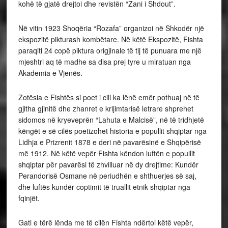
kohë të gjatë drejtoi dhe revistën “Zani i Shdout”.
Në vitin 1923 Shoqëria “Rozafa” organizoi në Shkodër një
ekspozitë pikturash kombëtare. Në këtë Ekspozitë, Fishta
paraqiti 24 copë piktura origjinale të tij të punuara me një
mjeshtri aq të madhe sa disa prej tyre u miratuan nga
Akademia e Vjenës.
Zotësia e Fishtës si poet i cili ka lënë emër pothuaj në të
gjitha gjinitë dhe zhanret e krijimtarisë letrare shprehet
sidomos në kryeveprën “Lahuta e Malcisë”, në të tridhjetë
këngët e së cilës poetizohet historia e popullit shqiptar nga
Lidhja e Prizrenit 1878 e deri në pavarësinë e Shqipërisë
më 1912. Në këtë vepër Fishta këndon luftën e popullit
shqiptar për pavarësi të zhvilluar në dy drejtime: Kundër
Perandorisë Osmane në periudhën e shthuerjes së saj,
dhe luftës kundër coptimit të truallit etnik shqiptar nga
fqinjët.
Gati e tërë lënda me të cilën Fishta ndërtoi këtë vepër,