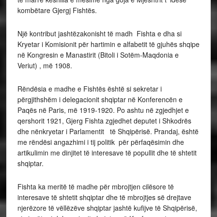
kombëtare Gjergj Fishtës.
Një kontribut jashtëzakonisht të madh Fishta e dha si
Kryetar i Komisionit për hartimin e alfabetit të gjuhës shqipe
në Kongresin e Manastirit (Bitoli i Sotëm-Maqdonia e
Veriut) , më 1908.
Rëndësia e madhe e Fishtës është si sekretar i
përgjithshëm i delegacionit shqiptar në Konferencën e
Paqës në Paris, më 1919-1920. Po ashtu në zgjedhjet e
qershorit 1921, Gjerg Fishta zgjedhet deputet i Shkodrës
dhe nënkryetar i Parlamentit të Shqipërisë. Prandaj, është
me rëndësi angazhimi i tij politik për përfaqësimin dhe
artikulimin me dinjitet të interesave të popullit dhe të shtetit
shqiptar.
Fishta ka meritë të madhe për mbrojtjen cilësore të
interesave të shtetit shqiptar dhe të mbrojtjes së drejtave
njerëzore të vëllëzëve shqiptar jashtë kufijve të Shqipërisë,