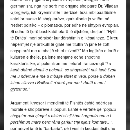
gjermanisht, nga një serb me origjinë shqiptare Dr. Vlladan
Gjorgjeviç, ish Kryeministër i Serbisë, teza mbi paaftësinë
shtetformuese të shqiptarëve, qarkullonte jo vetëm në
rrethet politiko – diplomatike, por edhe në shtypin evropian.
Si edhe të tjerë bashkatdhetarë të dijshëm, drejtori i “Hyllit
të Dritës” mori përsipër kundërshtimin e kësaj teze. E kreu
nëpërmjet një artikulli të gjatë me titullin “A janë të zott
shqyptarët me u mbajtë shtet m’vedi?” Me logjikën e fortë e
kulturën e thellë, pa lënë mënjanë edhe shpotinë
karakteristike, ai polemizon me fletoret franceze që “
i a
kanë dhânë alemit e polemit, se shqyptarët nuk janë t’zott
me u ndertue e me u mbajtë shtet m’vedi, porse u duhen
lshue sllavve t’Ballkanit n’dorë per me i zbutë e me i
gjytetnue.
”
Argumenti kryesor i mendimit të Fishtës është ndërtesa
morale e shqiptarëve si popull. Është e vërtetë që “
populli
shqyptàr nuk çfaqet n’histori si nji kòm i organizuem e i
pershîmun marë permrêna çarkut t’nji njinìs komtare…
”,
por arsyet janë jo “barbaria”, që i veshin keqdashësit dhe