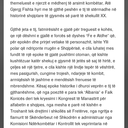
themeluesit e njerzit e mëdhenj të arsimit kombëtar, Atë
Gjergj Fishta hyri me të gjithë peshën e tij të stërmadhe në
historinë shqiptare të gjysmës së parë të shekullit XX.
Gjithë jeta e tij, fatmirësisht e gjatë për treguesit e kohës,
qe një dëshmi e gjallë e forcës së dyshes “Fe e Atdhe” që,
për epokën dhe prirjet vetiake të personazhit, ishte Ylli
polar që ndriçonte rrugën e Shqipërisë, e cila luhatej mes
fundit të një epoke të gjatë pushtimi otoman, që kishte
kushtëzuar katër shekuj e gjysmë të jetës së saj të hirtë, e
çeljes së një tjetre, e cila kishte një lindje tepër të vështirë,
mes pasigurish, cungime trojesh, ndarjeje të kombit,
armiqësish të jashtme e mendësish frenuese të
mbrendshme. Kësaj epoke historike i dhuroi veprën e tij të
gjithanëshme, që nga poezitë e para tek “Albania” e Faik
Konicës deri tek kryesimi i Kongresit të Manastirit për
alfabetin e shqipes, nga mesha e parë në kishën e
Troshanit tek drejtimi i shkollës së Fretërve, nga ngritja e
flamurit të Skënderbeut në Shkodrën e administruar nga
Komisioni Ndërkombëtar i Kontrollit tek veprimtaria në