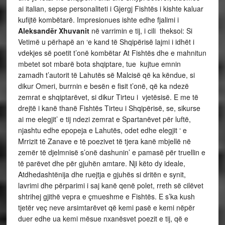
ai italian, sepse personaliteti i Gjergj Fishtës i kishte kaluar
kufijtë kombëtarë. Impresionues ishte edhe fjalimi i
Aleksandër Xhuvanit
në varrimin e tij, i cili theksoi: Si
Vetimë u përhapë an ‘e kand të Shqipërisë lajmi i idhët i
vdekjes së poetit t’onë kombëtar At Fishtës dhe e mahnitun
mbetet sot mbarë bota shqiptare, tue kujtue emnin
zamadh t’autorit të Lahutës së Malcisë që ka këndue, si
dikur Omeri, burrnin e besën e fisit t’onë, që ka ndezë
zemrat e shqiptarëvet, si dikur Tirteu i vjetësisë. E me të
drejtë i kanë thanë Fishtës Tirteu i Shqipërisë, se, sikurse
ai me elegjit’ e tij ndezi zemrat e Spartanëvet për luftë,
njashtu edhe epopeja e Lahutës, odet edhe elegjit ‘ e
Mrrizit të Zanave e të poezivet të tjera kanë mbjellë në
zemër të djelmnisë s’onë dashunin’ e pamasë për truellin e
të parëvet dhe për gjuhën amtare. Nji këto dy ideale,
Atdhedashtënija dhe ruejtja e gjuhës si dritën e synit,
lavrimi dhe përparimi i saj kanë qenë polet, rreth së cilëvet
shtrihej gjithë vepra e çmueshme e Fishtës. E s’ka kush
tjetër veç neve arsimtarëvet që kemi pasë e kemi nëpër
duer edhe ua kemi mësue nxanësvet poezit e tij, që e