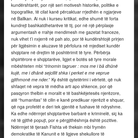
kundërshtarët, por një seri motivesh historike, politike e
topografike, të cilat kanë përcaktuar rrjedhën e ngjarjeve
në Ballkan. Ai nuk i kurseu kritikat, edhe shumë të forta
kundrejt bashkatdhetarëve të tij, por në një përplasje
argumentash e rrahje mendimesh me gazetat franceze,
nuk vihet t’i nxjerrë në pah ato, por të kundërshtojë prirjen
për ligjësimin e akuzave të përfolura në mjediset kundër
shqiptare në drejtim të poshtërimit të tyre. Përbërja
shpirtërore e shqiptarëve, ligjet e botës së tyre morale
mbështeten mbi “
trinomin tagruer : mos me i bâ dhȗnë
kujë, me i dhânë sejcillit shka i perket e me veprue
gjithmonë me nder.
” Ky është qytetërimi i vërtetë, që nuk
shfaqet në vepra të mëdha arti apo shkence, por që
pasqyron thelbin e moralit e të bashkëjetesës njerëzore,
atë “humanitas” të cilin e kanë predikuar njerëzit e shquar,
që nga profetët e deri tek gjenitë e fushave të ndryshme.
Ka edhe ndërmjet shqiptarëve barbarë e kriminelë, siç ka
në të gjithë popujt, por e përgjithëshmja është pozitive.
Ndërmjet të tjerash Fishta vë theksin mbi frymën
demokratike të Kanunit e të ligjeve shekullore të