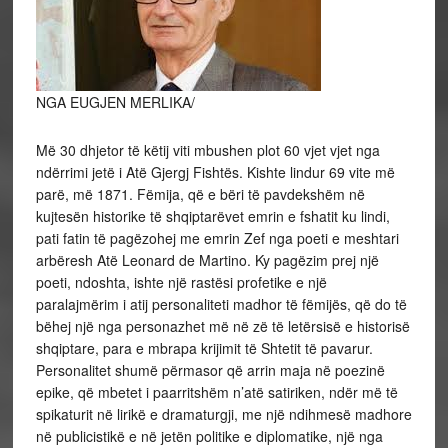
NGA EUGJEN MERLIKA/
Më 30 dhjetor të këtij viti mbushen plot 60 vjet vjet nga
ndërrimi jetë i Atë Gjergj Fishtës. Kishte lindur 69 vite më
parë, më 1871. Fëmija, që e bëri të pavdekshëm në
kujtesën historike të shqiptarëvet emrin e fshatit ku lindi,
pati fatin të pagëzohej me emrin Zef nga poeti e meshtari
arbëresh Atë Leonard de Martino. Ky pagëzim prej një
poeti, ndoshta, ishte një rastësi profetike e një
paralajmërim i atij personaliteti madhor të fëmijës, që do të
bëhej një nga personazhet më në zë të letërsisë e historisë
shqiptare, para e mbrapa krijimit të Shtetit të pavarur.
Personalitet shumë përmasor që arrin maja në poezinë
epike, që mbetet i paarritshëm n’atë satiriken, ndër më të
spikaturit në lirikë e dramaturgji, me një ndihmesë madhore
në publicistikë e në jetën politike e diplomatike, një nga