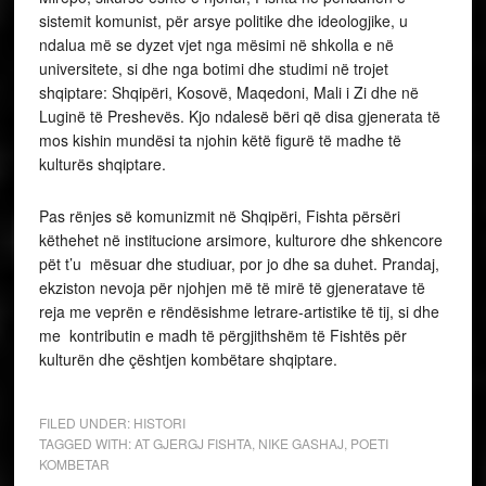
sistemit komunist, për arsye politike dhe ideologjike, u
ndalua më se dyzet vjet nga mësimi në shkolla e në
universitete, si dhe nga botimi dhe studimi në trojet
shqiptare: Shqipëri, Kosovë, Maqedoni, Mali i Zi dhe në
Luginë të Preshevës. Kjo ndalesë bëri që disa gjenerata të
mos kishin mundësi ta njohin këtë figurë të madhe të
kulturës shqiptare.
Pas rënjes së komunizmit në Shqipëri, Fishta përsëri
këthehet në institucione arsimore, kulturore dhe shkencore
pët t’u mësuar dhe studiuar, por jo dhe sa duhet. Prandaj,
ekziston nevoja për njohjen më të mirë të gjeneratave të
reja me veprën e rëndësishme letrare-artistike të tij, si dhe
me kontributin e madh të përgjithshëm të Fishtës për
kulturën dhe çështjen kombëtare shqiptare.
FILED UNDER:
HISTORI
TAGGED WITH:
AT GJERGJ FISHTA
,
NIKE GASHAJ
,
POETI
KOMBETAR