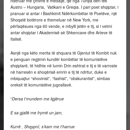
nderuar me çmime e medalje, që nga Turqia deri tek
Austro – Hungaria, Vatikani e Greqia. I pari poet shqiptar, i
pranuar si antar i Bashkimit Ndërkombëtar të Poetëve, një
Shoqatë botërore e themeluar në New York, me
përfaqësues nga 60 vende, e mbylli jetën e tij, si i vetmi
antar shqiptar i Akademisë së Shkencave dhe Arteve të
Italisë.
Asnjë nga këto merita të shquara të Gjeniut të Kombit nuk
e penguan regjimin kundër kombëtar të komunistëve
shqiptarë, të hidhte në lumin Drin eshtrat e tij e të varroste
në harresën e shoqërisë emrin e tij të ndritur, duke e
mbiquajtur “shovinist”, “fashist”, “obskurantist”, simbas
oreksit të komunistëve jugosllavë.
“
Dersa t’mundem me ligjërue
E sa gjallë me frymë un jam,
Kurrë , Shqypnî, s’kam me t’harrue