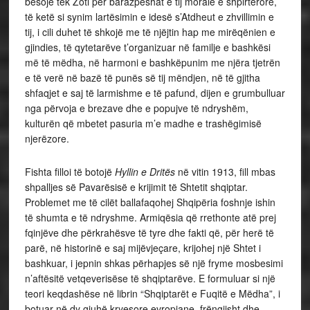
besojë tek Zoti për barazpeshat e tij morale e shpirtërore,
të ketë si synim lartësimin e idesë s’Atdheut e zhvillimin e
tij, i cili duhet të shkojë me të njëjtin hap me mirëqënien e
gjindies, të qytetarëve t’organizuar në familje e bashkësi
më të mëdha, në harmoni e bashkëpunim me njëra tjetrën
e të verë në bazë të punës së tij mëndjen, në të gjitha
shfaqjet e saj të larmishme e të pafund, dijen e grumbulluar
nga përvoja e brezave dhe e popujve të ndryshëm,
kulturën që mbetet pasuria m’e madhe e trashëgimisë
njerëzore.
Fishta filloi të botojë
Hyllin e Dritës
në vitin 1913, fill mbas
shpalljes së Pavarësisë e krijimit të Shtetit shqiptar.
Problemet me të cilët ballafaqohej Shqipëria foshnje ishin
të shumta e të ndryshme. Armiqësia që rrethonte atë prej
fqinjëve dhe përkrahësve të tyre dhe fakti që, për herë të
parë, në historinë e saj mijëvjeçare, krijohej një Shtet i
bashkuar, i jepnin shkas përhapjes së një fryme mosbesimi
n’aftësitë vetqeverisëse të shqiptarëve. E formuluar si një
teori keqdashëse në librin “Shqiptarët e Fuqitë e Mëdha”, i
botuar në dy gjuhë kryesore evropiane, frëngjisht dhe