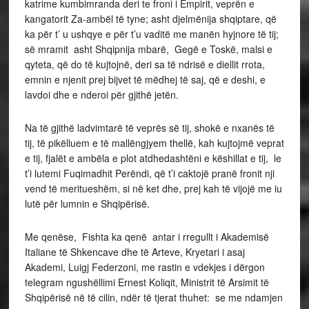
katrime kumbimranda deri te froni i Empirit, veprën e
kangatorit Za-ambël të tyne; asht djelmënija shqiptare, që
ka për t’ u ushqye e për t’u vaditë me manën hyjnore të tij;
së mramit asht Shqipnija mbarë, Gegë e Toskë, malsi e
qyteta, që do të kujtojnë, deri sa të ndrisë e diellit rrota,
emnin e njenit prej bijvet të mëdhej të saj, që e deshi, e
lavdoi dhe e nderoi për gjithë jetën.
Na të gjithë ladvimtarë të veprës së tij, shokë e nxanës të
tij, të pikëlluem e të mallëngjyem thellë, kah kujtojmë veprat
e tij, fjalët e ambëla e plot atdhedashtëni e këshillat e tij, le
t’i lutemi Fuqimadhit Perëndi, që t’i caktojë pranë fronit nji
vend të meritueshëm, si në ket dhe, prej kah të vijojë me iu
lutë për lumnin e Shqipërisë.
Me qenëse, Fishta ka qenë antar i rregullt i Akademisë
Italiane të Shkencave dhe të Arteve, Kryetari i asaj
Akademi, Luigj Federzoni, me rastin e vdekjes i dërgon
telegram ngushëllimi Ernest Koliqit, Ministrit të Arsimit të
Shqipërisë në të cilin, ndër të tjerat thuhet: se me ndamjen