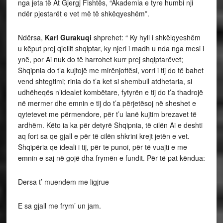
nga jeta të At Gjergj Fishtës, “Akademia e tyre humbi nji
ndër pjestarët e vet më të shkëqyeshëm”.
Ndërsa,
Karl Gurakuqi
shprehet: “ Ky hyll i shkëlqyeshëm
u këput prej qiellit shqiptar, ky njeri i madh u nda nga mesi i
ynë, por Ai nuk do të harrohet kurr prej shqiptarëvet;
Shqipnia do t’a kujtojë me mirënjoftësi, vorri i tij do të bahet
vend shtegtimi; rinia do t’a ket si shembull atdhetaria, si
udhëheqës n’idealet kombëtare, fytyrën e tij do t’a thadrojë
në mermer dhe emnin e tij do t’a përjetësoj në sheshet e
qytetevet me përmendore, për t’u lanë kujtim brezavet të
ardhëm. Këto ia ka për detyrë Shqipnia, të cilën Ai e deshti
aq fort sa qe gjall e për të cilën shkrini krejt jetën e vet.
Shqipëria qe ideali i tij, për te punoi, për të vuajti e me
emnin e saj në gojë dha frymën e fundit. Për të pat këndua:
Dersa t’ muendem me ligjrue
E sa gjall me frym’ un jam.