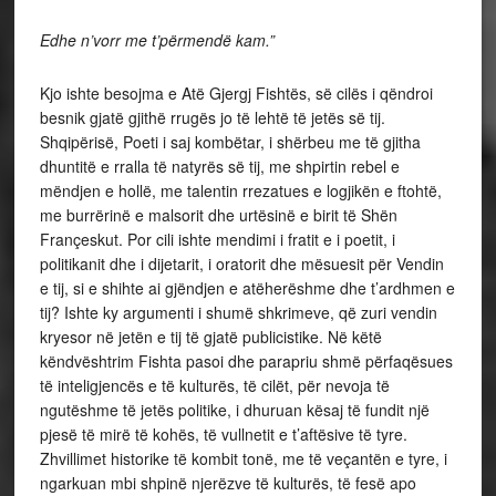
Edhe n’vorr me t’përmendë kam.”
Kjo ishte besojma e Atë Gjergj Fishtës, së cilës i qëndroi
besnik gjatë gjithë rrugës jo të lehtë të jetës së tij.
Shqipërisë, Poeti i saj kombëtar, i shërbeu me të gjitha
dhuntitë e rralla të natyrës së tij, me shpirtin rebel e
mëndjen e hollë, me talentin rrezatues e logjikën e ftohtë,
me burrërinë e malsorit dhe urtësinë e birit të Shën
Françeskut. Por cili ishte mendimi i fratit e i poetit, i
politikanit dhe i dijetarit, i oratorit dhe mësuesit për Vendin
e tij, si e shihte ai gjëndjen e atëherëshme dhe t’ardhmen e
tij? Ishte ky argumenti i shumë shkrimeve, që zuri vendin
kryesor në jetën e tij të gjatë publicistike. Në këtë
këndvështrim Fishta pasoi dhe parapriu shmë përfaqësues
të inteligjencës e të kulturës, të cilët, për nevoja të
ngutëshme të jetës politike, i dhuruan kësaj të fundit një
pjesë të mirë të kohës, të vullnetit e t’aftësive të tyre.
Zhvillimet historike të kombit tonë, me të veçantën e tyre, i
ngarkuan mbi shpinë njerëzve të kulturës, të fesë apo