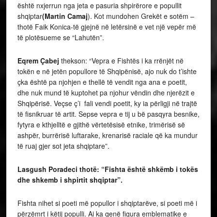
është nxjerrun nga jeta e pasuria shpirërore e popullit
shqiptar
(Martin Camaj
). Kot mundohen Grekët e sotëm –
thotë Faik Konica-të gjejnë në letërsinë e vet një vepër më
të plotësueme se “Lahutën”.
Eqrem Çabej
thekson: “Vepra e Fishtës i ka rrënjët në
tokën e në jetën popullore të Shqipënisë, ajo nuk do t’ishte
çka është pa njohjen e thellë të vendit nga ana e poetit,
dhe nuk mund të kuptohet pa njohur vëndin dhe njerëzit e
Shqipërisë. Veçse ç’i fali vendi poetit, ky ia përligji në trajtë
të fisnikruar të artit. Sepse vepra e tij u bë pasqyra besnike,
fytyra e kthjelltë e gjithë vërtetësisë etnike, trimërisë së
ashpër, burrërisë luftarake, krenarisë raciale që ka mundur
të ruaj gjer sot jeta shqiptare”.
Lasgush Poradeci thotë: “Fishta është shkëmb i tokës
dhe shkemb i shpirtit shqiptar”.
Fishta nihet si poeti më popullor i shqiptarëve, si poeti më i
përzëmrt i këtij populli. Ai ka qenë figura emblematike e