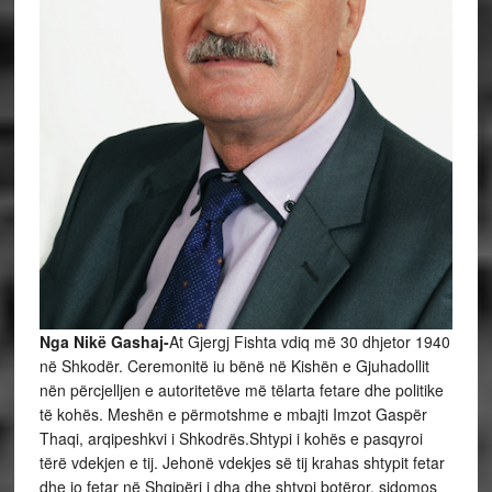
Nga Nikë Gashaj-
At Gjergj Fishta vdiq më 30 dhjetor 1940
në Shkodër. Ceremonitë iu bënë në Kishën e Gjuhadollit
nën përcjelljen e autoritetëve më tëlarta fetare dhe politike
të kohës. Meshën e përmotshme e mbajti Imzot Gaspër
Thaqi, arqipeshkvi i Shkodrës.Shtypi i kohës e pasqyroi
tërë vdekjen e tij. Jehonë vdekjes së tij krahas shtypit fetar
dhe jo fetar në Shqipëri i dha dhe shtypi botëror, sidomos