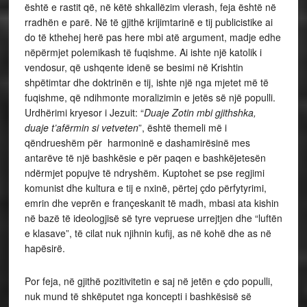
është e rastit që, në këtë shkallëzim vlerash, feja është në
rradhën e parë. Në të gjithë krijimtarinë e tij publicistike ai
do të kthehej herë pas here mbi atë argument, madje edhe
nëpërmjet polemikash të fuqishme. Ai ishte një katolik i
vendosur, që ushqente idenë se besimi në Krishtin
shpëtimtar dhe doktrinën e tij, ishte një nga mjetet më të
fuqishme, që ndihmonte moralizimin e jetës së një populli.
Urdhërimi kryesor i Jezuit: “
Duaje Zotin mbi gjithshka,
duaje t’afërmin si vetveten
”, është themeli më i
qëndrueshëm për harmoninë e dashamirësinë mes
antarëve të një bashkësie e për paqen e bashkëjetesën
ndërmjet popujve të ndryshëm. Kuptohet se pse regjimi
komunist dhe kultura e tij e nxinë, përtej çdo përfytyrimi,
emrin dhe veprën e françeskanit të madh, mbasi ata kishin
në bazë të ideologjisë së tyre vepruese urrejtjen dhe “luftën
e klasave”, të cilat nuk njihnin kufij, as në kohë dhe as në
hapësirë.
Por feja, në gjithë pozitivitetin e saj në jetën e çdo populli,
nuk mund të shkëputet nga koncepti i bashkësisë së