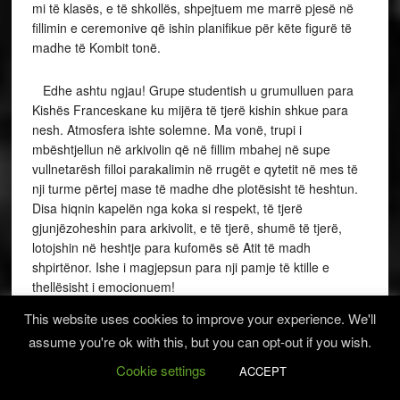
mi të klasës, e të shkollës, shpejtuem me marrë pjesë në
fillimin e ceremonive që ishin planifikue për këte figurë të
madhe të Kombit tonë.
Edhe ashtu ngjau! Grupe studentish u grumulluen para
Kishës Franceskane ku mijëra të tjerë kishin shkue para
nesh. Atmosfera ishte solemne. Ma vonë, trupi i
mbështjellun në arkivolin që në fillim mbahej në supe
vullnetarësh filloi parakalimin në rrugët e qytetit në mes të
nji turme përtej mase të madhe dhe plotësisht të heshtun.
Disa hiqnin kapelën nga koka si respekt, të tjerë
gjunjëzoheshin para arkivolit, e të tjerë, shumë të tjerë,
lotojshin në heshtje para kufomës së Atit të madh
shpirtënor. Ishe i magjepsun para nji pamje të ktille e
thellësisht i emocionuem!
This website uses cookies to improve your experience. We'll
Fishten –ashtu e quejshim na e që të gjithë e njihshin
assume you're ok with this, but you can opt-out if you wish.
vetëm nga mbiemni,- e kam njohë që në klasët fillore, në
shkrimet e tia epike, tragjike, lirike dhe satirike: ishte figurë
Cookie settings
ACCEPT
familjare për të gjithë. Unë kishe edhe nji arsye tjetër