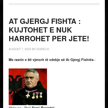
AT GJERGJ FISHTA :
KUJTOHET E NUK
HARROHET PER JETE!
AUGUST 7, 2020
BY
DGRECA
Me rastin e 80 vjetorit të vdekje së At Gjergj Fishtës
–
Shkruan : Prof.
Sami Repishti
–