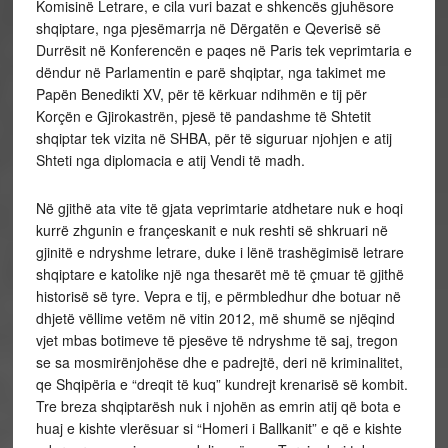
Komisinë Letrare, e cila vuri bazat e shkencës gjuhësore
shqiptare, nga pjesëmarrja në Dërgatën e Qeverisë së
Durrësit në Konferencën e paqes në Paris tek veprimtaria e
dëndur në Parlamentin e parë shqiptar, nga takimet me
Papën Benedikti XV, për të kërkuar ndihmën e tij për
Korçën e Gjirokastrën, pjesë të pandashme të Shtetit
shqiptar tek vizita në SHBA, për të siguruar njohjen e atij
Shteti nga diplomacia e atij Vendi të madh.
Në gjithë ata vite të gjata veprimtarie atdhetare nuk e hoqi
kurrë zhgunin e françeskanit e nuk reshti së shkruari në
gjinitë e ndryshme letrare, duke i lënë trashëgimisë letrare
shqiptare e katolike një nga thesarët më të çmuar të gjithë
historisë së tyre. Vepra e tij, e përmbledhur dhe botuar në
dhjetë vëllime vetëm në vitin 2012, më shumë se njëqind
vjet mbas botimeve të pjesëve të ndryshme të saj, tregon
se sa mosmirënjohëse dhe e padrejtë, deri në kriminalitet,
qe Shqipëria e “dreqit të kuq” kundrejt krenarisë së kombit.
Tre breza shqiptarësh nuk i njohën as emrin atij që bota e
huaj e kishte vlerësuar si “Homeri i Ballkanit” e që e kishte