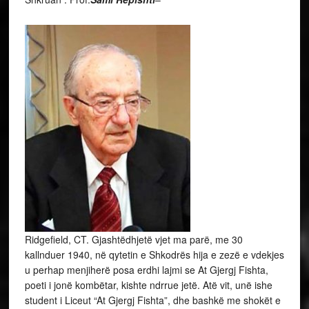
Ridgefield, CT. Gjashtëdhjetë vjet ma parë, me 30
kallnduer 1940, në qytetin e Shkodrës hija e zezë e vdekjes
u perhap menjiherë posa erdhi lajmi se At Gjergj Fishta,
poeti i jonë kombëtar, kishte ndrrue jetë. Atë vit, unë ishe
student i Liceut “At Gjergj Fishta”, dhe bashkë me shokët e