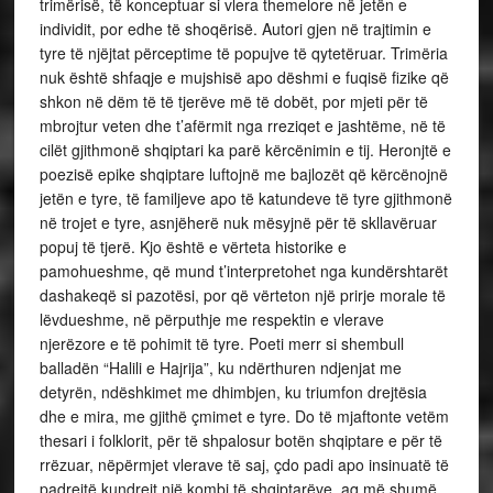
trimërisë, të konceptuar si vlera themelore në jetën e
individit, por edhe të shoqërisë. Autori gjen në trajtimin e
tyre të njëjtat përceptime të popujve të qytetëruar. Trimëria
nuk është shfaqje e mujshisë apo dëshmi e fuqisë fizike që
shkon në dëm të të tjerëve më të dobët, por mjeti për të
mbrojtur veten dhe t’afërmit nga rreziqet e jashtëme, në të
cilët gjithmonë shqiptari ka parë kërcënimin e tij. Heronjtë e
poezisë epike shqiptare luftojnë me bajlozët që kërcënojnë
jetën e tyre, të familjeve apo të katundeve të tyre gjithmonë
në trojet e tyre, asnjëherë nuk mësyjnë për të skllavëruar
popuj të tjerë. Kjo është e vërteta historike e
pamohueshme, që mund t’interpretohet nga kundërshtarët
dashakeqë si pazotësi, por që vërteton një prirje morale të
lëvdueshme, në përputhje me respektin e vlerave
njerëzore e të pohimit të tyre. Poeti merr si shembull
balladën “Halili e Hajrija”, ku ndërthuren ndjenjat me
detyrën, ndëshkimet me dhimbjen, ku triumfon drejtësia
dhe e mira, me gjithë çmimet e tyre. Do të mjaftonte vetëm
thesari i folklorit, për të shpalosur botën shqiptare e për të
rrëzuar, nëpërmjet vlerave të saj, çdo padi apo insinuatë të
padrejtë kundrejt një kombi të shqiptarëve, aq më shumë