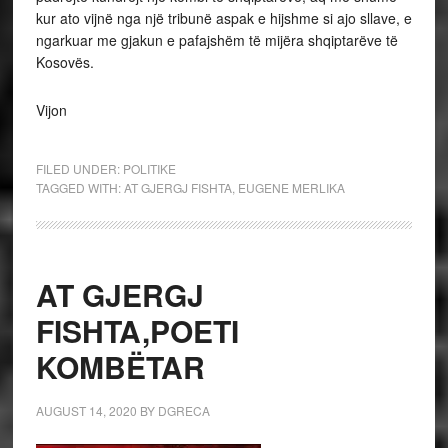
kur ato vijnë nga një tribunë aspak e hijshme si ajo sllave, e
ngarkuar me gjakun e pafajshëm të mijëra shqiptarëve të
Kosovës.
Vijon
FILED UNDER:
POLITIKE
TAGGED WITH:
AT GJERGJ FISHTA
,
EUGENE MERLIKA
AT GJERGJ
FISHTA,POETI
KOMBËTAR
AUGUST 14, 2020
BY
DGRECA