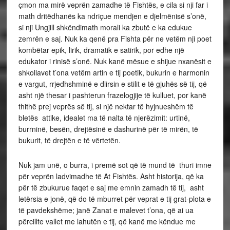
çmon ma mirë veprën zamadhe të Fishtës, e cila si nji far i
math dritëdhanës ka ndriçue mendjen e djelmënisë s’onë,
si nji Ungjill shkëndimath morali ka zbutë e ka edukue
zemrën e saj. Nuk ka qenë pra Fishta për ne vetëm nji poet
kombëtar epik, lirik, dramatik e satirik, por edhe një
edukator i rinisë s’onë. Nuk kanë mësue e shijue nxanësit e
shkollavet t’ona vetëm artin e tij poetik, bukurin e harmonin
e vargut, rrjedhshminë e dlirsin e stilit e të gjuhës së tij, që
asht një thesar i pashterun frazelogjije të kulluet, por kanë
thithë prej veprës së tij, si një nektar të hyjnueshëm të
bletës attike, idealet ma të nalta të njerëzimit: urtinë,
burrninë, besën, drejtësinë e dashurinë për të mirën, të
bukurit, të drejtën e të vërtetën.
Nuk jam unë, o burra, i premë sot që të mund të thuri imne
për veprën ladvimadhe të At Fishtës. Asht historija, që ka
për të zbukurue faqet e saj me emnin zamadh të tij, asht
letërsia e jonë, që do të mburret për veprat e tij grat-plota e
të pavdekshëme; janë Zanat e malevet t’ona, që ai ua
përcillte vallet me lahutën e tij, që kanë me këndue me