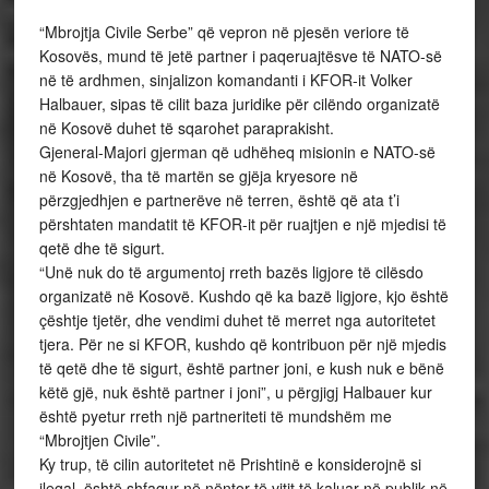
“Mbrojtja Civile Serbe” që vepron në pjesën veriore të
Kosovës, mund të jetë partner i paqeruajtësve të NATO-së
në të ardhmen, sinjalizon komandanti i KFOR-it Volker
Halbauer, sipas të cilit baza juridike për cilëndo organizatë
në Kosovë duhet të sqarohet paraprakisht.
Gjeneral-Majori gjerman që udhëheq misionin e NATO-së
në Kosovë, tha të martën se gjëja kryesore në
përzgjedhjen e partnerëve në terren, është që ata t’i
përshtaten mandatit të KFOR-it për ruajtjen e një mjedisi të
qetë dhe të sigurt.
“Unë nuk do të argumentoj rreth bazës ligjore të cilësdo
organizatë në Kosovë. Kushdo që ka bazë ligjore, kjo është
çështje tjetër, dhe vendimi duhet të merret nga autoritetet
tjera. Për ne si KFOR, kushdo që kontribuon për një mjedis
të qetë dhe të sigurt, është partner joni, e kush nuk e bënë
këtë gjë, nuk është partner i joni”, u përgjigj Halbauer kur
është pyetur rreth një partneriteti të mundshëm me
“Mbrojtjen Civile”.
Ky trup, të cilin autoritetet në Prishtinë e konsiderojnë si
ilegal, është shfaqur në nëntor të vitit të kaluar në publik në