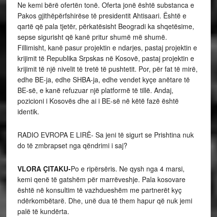
Ne kemi bërë ofertën tonë. Oferta jonë është substanca e
Pakos gjithëpërfshirëse të presidentit Ahtisaari. Është e
qartë që pala tjetër, përkatësisht Beogradi ka shqetësime,
sepse sigurisht që kanë pritur shumë më shumë.
Fillimisht, kanë pasur projektin e ndarjes, pastaj projektin e
krijimit të Republika Srpskas në Kosovë, pastaj projektin e
krijimit të një nivelit të tretë të pushtetit. Por, për fat të mirë,
edhe BE-ja, edhe SHBA-ja, edhe vendet kyçe anëtare të
BE-së, e kanë refuzuar një platformë të tillë. Andaj,
pozicioni i Kosovës dhe ai i BE-së në këtë fazë është
identik.
RADIO EVROPA E LIRË- Sa jeni të sigurt se Prishtina nuk
do të zmbrapset nga qëndrimi i saj?
VLORA ÇITAKU-
Po e ripërsëris. Ne qysh nga 4 marsi,
kemi qenë të gatshëm për marrëveshje. Pala kosovare
është në konsultim të vazhdueshëm me partnerët kyç
ndërkombëtarë. Dhe, unë dua të them hapur që nuk jemi
palë të kundërta.