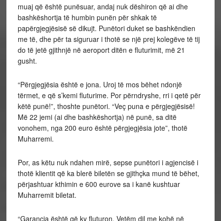
muaj që është punësuar, andaj nuk dëshiron që ai dhe
bashkëshortja të humbin punën për shkak të
papërgjegjësisë së dikujt. Punëtori duket se bashkëndien
me të, dhe për ta siguruar i thotë se një prej kolegëve të tij
do të jetë gjithnjë në aeroport ditën e fluturimit, më 21
gusht.
“Përgjegjësia është e jona. Uroj të mos bëhet ndonjë
tërmet, e që s’kemi fluturime. Por përndryshe, rri i qetë për
këtë punë!”, thoshte punëtori. “Veç puna e përgjegjësisë!
Më 22 jemi (ai dhe bashkëshortja) në punë, sa ditë
vonohem, nga 200 euro është përgjegjësia jote”, thotë
Muharremi.
Por, as këtu nuk ndahen mirë, sepse punëtori i agjencisë i
thotë klientit që ka blerë biletën se gjithçka mund të bëhet,
përjashtuar kthimin e 600 eurove sa i kanë kushtuar
Muharremit biletat.
“Garancia është që ky fluturon. Vetëm dil me kohë në