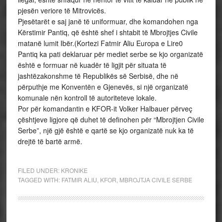
pjesën veriore të Mitrovicës.
Pjesëtarët e saj janë të uniformuar, dhe komandohen nga
Kërstimir Pantiq, që është shef i shtabit të Mbrojtjes Civile
matanë lumit Ibër.(Kortezi Fatmir Aliu Europa e Lire0
Pantiq ka pati deklaruar për mediet serbe se kjo organizatë
është e formuar në kuadër të ligjit për situata të
jashtëzakonshme të Republikës së Serbisë, dhe në
përputhje me Konventën e Gjenevës, si një organizatë
komunale nën kontroll të autoriteteve lokale.
Por për komandantin e KFOR-it Volker Halbauer përveç
çështjeve ligjore që duhet të definohen për “Mbrojtjen Civile
Serbe”, një gjë është e qartë se kjo organizatë nuk ka të
drejtë të bartë armë.
FILED UNDER:
KRONIKE
TAGGED WITH:
FATMIR ALIU
,
KFOR
,
MBROJTJA CIVILE SERBE