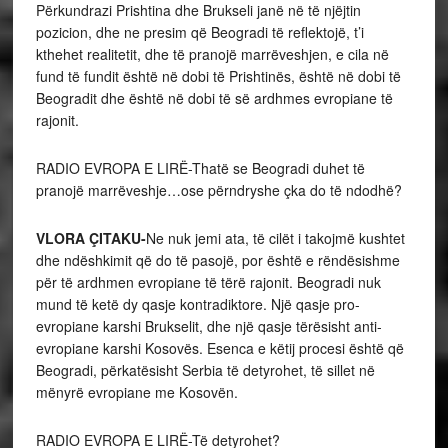
Përkundrazi Prishtina dhe Brukseli janë në të njëjtin
pozicion, dhe ne presim që Beogradi të reflektojë, t’i
kthehet realitetit, dhe të pranojë marrëveshjen, e cila në
fund të fundit është në dobi të Prishtinës, është në dobi të
Beogradit dhe është në dobi të së ardhmes evropiane të
rajonit.
RADIO EVROPA E LIRË-Thatë se Beogradi duhet të
pranojë marrëveshje…ose përndryshe çka do të ndodhë?
VLORA ÇITAKU-
Ne nuk jemi ata, të cilët i takojmë kushtet
dhe ndëshkimit që do të pasojë, por është e rëndësishme
për të ardhmen evropiane të tërë rajonit. Beogradi nuk
mund të ketë dy qasje kontradiktore. Një qasje pro-
evropiane karshi Brukselit, dhe një qasje tërësisht anti-
evropiane karshi Kosovës. Esenca e këtij procesi është që
Beogradi, përkatësisht Serbia të detyrohet, të sillet në
mënyrë evropiane me Kosovën.
RADIO EVROPA E LIRË-Të detyrohet?