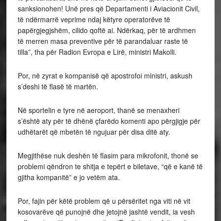
sanksionohen! Unë pres që Departamenti i Aviacionit Civil,
të ndërmarrë veprime ndaj këtyre operatorëve të
papërgjegjshëm, cilido qoftë ai. Ndërkaq, për të ardhmen
të merren masa preventive për të parandaluar raste të
tilla”, tha për Radion Evropa e Lirë, ministri Makolli.
Por, në zyrat e kompanisë që apostrofoi ministri, askush
s’deshi të flasë të martën.
Në sportelin e tyre në aeroport, thanë se menaxheri
s’është aty për të dhënë çfarëdo komenti apo përgjigje për
udhëtarët që mbetën të ngujuar për disa ditë aty.
Megjithëse nuk deshën të flasim para mikrofonit, thonë se
problemi qëndron te shitja e tepërt e biletave, “që e kanë të
gjitha kompanitë” e jo vetëm ata.
Por, fajin për këtë problem që u përsëritet nga viti në vit
kosovarëve që punojnë dhe jetojnë jashtë vendit, ia vesh