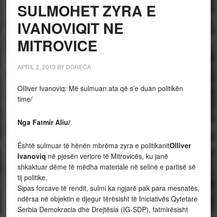
SULMOHET ZYRA E
IVANOVIQIT NE
MITROVICE
APRIL 2, 2013
BY
DGRECA
OIliver Ivanoviq: Më sulmuan ata që s’e duan politikën
time/
Nga Fatmir Aliu/
Është sulmuar të hënën mbrëma zyra e politikanit
Olliver
Ivanoviq
në pjesën veriore të Mitrovicës, ku janë
shkaktuar dëme të mëdha materiale në selinë e partisë së
tij politike.
Sipas forcave të rendit, sulmi ka ngjarë pak para mesnatës,
ndërsa në objektin e djegur tërësisht të Iniciativës Qytetare
Serbia Demokracia dhe Drejtësia (IG-SDP), fatmirësisht