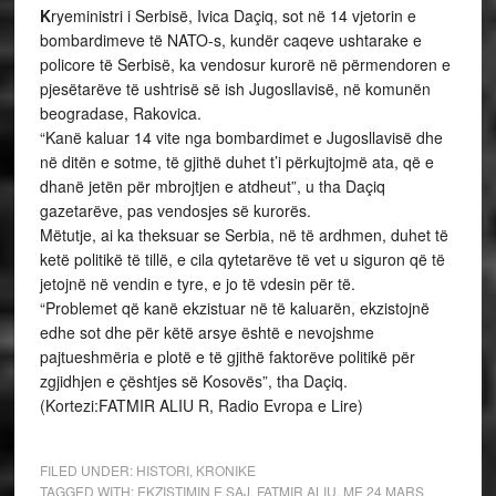
K
ryeministri i Serbisë, Ivica Daçiq, sot në 14 vjetorin e
bombardimeve të NATO-s, kundër caqeve ushtarake e
policore të Serbisë, ka vendosur kurorë në përmendoren e
pjesëtarëve të ushtrisë së ish Jugosllavisë, në komunën
beogradase, Rakovica.
“Kanë kaluar 14 vite nga bombardimet e Jugosllavisë dhe
në ditën e sotme, të gjithë duhet t’i përkujtojmë ata, që e
dhanë jetën për mbrojtjen e atdheut”, u tha Daçiq
gazetarëve, pas vendosjes së kurorës.
Mëtutje, ai ka theksuar se Serbia, në të ardhmen, duhet të
ketë politikë të tillë, e cila qytetarëve të vet u siguron që të
jetojnë në vendin e tyre, e jo të vdesin për të.
“Problemet që kanë ekzistuar në të kaluarën, ekzistojnë
edhe sot dhe për këtë arsye është e nevojshme
pajtueshmëria e plotë e të gjithë faktorëve politikë për
zgjidhjen e çështjes së Kosovës”, tha Daçiq.
(Kortezi:FATMIR ALIU R, Radio Evropa e Lire)
FILED UNDER:
HISTORI
,
KRONIKE
TAGGED WITH:
EKZISTIMIN E SAJ
,
FATMIR ALIU
,
ME 24 MARS