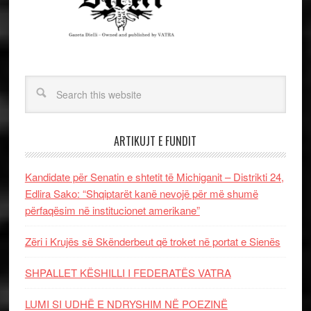
ARTIKUJT E FUNDIT
Kandidate për Senatin e shtetit të Michiganit – Distrikti 24,
Edlira Sako: “Shqiptarët kanë nevojë për më shumë
përfaqësim në institucionet amerikane”
Zëri i Krujës së Skënderbeut që troket në portat e Sienës
SHPALLET KËSHILLI I FEDERATËS VATRA
LUMI SI UDHË E NDRYSHIM NË POEZINË