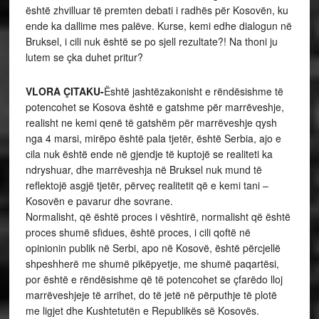
është zhvilluar të premten debati i radhës për Kosovën, ku
ende ka dallime mes palëve. Kurse, kemi edhe dialogun në
Bruksel, i cili nuk është se po sjell rezultate?! Na thoni ju
lutem se çka duhet pritur?
VLORA ÇITAKU-
Është jashtëzakonisht e rëndësishme të
potencohet se Kosova është e gatshme për marrëveshje,
realisht ne kemi qenë të gatshëm për marrëveshje qysh
nga 4 marsi, mirëpo është pala tjetër, është Serbia, ajo e
cila nuk është ende në gjendje të kuptojë se realiteti ka
ndryshuar, dhe marrëveshja në Bruksel nuk mund të
reflektojë asgjë tjetër, përveç realitetit që e kemi tani –
Kosovën e pavarur dhe sovrane.
Normalisht, që është proces i vështirë, normalisht që është
proces shumë sfidues, është proces, i cili qoftë në
opinionin publik në Serbi, apo në Kosovë, është përcjellë
shpeshherë me shumë pikëpyetje, me shumë paqartësi,
por është e rëndësishme që të potencohet se çfarëdo lloj
marrëveshjeje të arrihet, do të jetë në përputhje të plotë
me ligjet dhe Kushtetutën e Republikës së Kosovës.