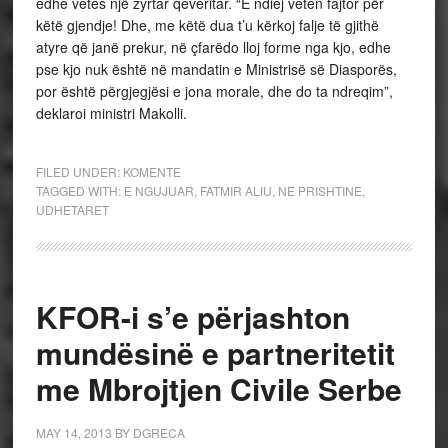
edhe vetes një zyrtar qeveritar. “E ndiej veten fajtor për
këtë gjendje! Dhe, me këtë dua t’u kërkoj falje të gjithë
atyre që janë prekur, në çfarëdo lloj forme nga kjo, edhe
pse kjo nuk është në mandatin e Ministrisë së Diasporës,
por është përgjegjësi e jona morale, dhe do ta ndreqim”,
deklaroi ministri Makolli.
FILED UNDER:
KOMENTE
TAGGED WITH:
E NGUJUAR
,
FATMIR ALIU
,
NE PRISHTINE
,
UDHETARET
KFOR-i s’e përjashton
mundësinë e partneritetit
me Mbrojtjen Civile Serbe
MAY 14, 2013
BY
DGRECA