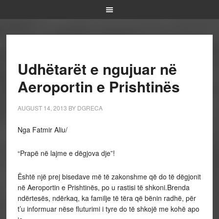
Udhëtarët e ngujuar në
Aeroportin e Prishtinës
AUGUST 14, 2013
BY
DGRECA
Nga Fatmir Aliu/
“Prapë në lajme e dëgjova dje”!
Është një prej bisedave më të zakonshme që do të dëgjonit
në Aeroportin e Prishtinës, po u rastisi të shkoni.Brenda
ndërtesës, ndërkaq, ka familje të tëra që bënin radhë, për
t’u informuar nëse fluturimi i tyre do të shkojë me kohë apo