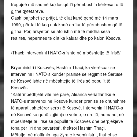
tregojnë më shumë kujdes që t’i përmbushin kërkesat e të
gjithë qytetarëve.
Gashi pajtohet se pritjet, të cilat kanë qenë më 14 mars
1999, për fat të keq nuk kanë arritur të përmbushen që të
gjitha. Por, arsyeton se ato ishin më të mëdha sesa
realiteti, nëpërmes të cilit ka kaluar dhe po kalon Kosova.
/Thaçi: Intervenimi i NATO-s ishte në mbështetje të lirisë/
K
ryeministri i Kosovës, Hashim Thaçi, ka vlerësuar se
intervenimi i NATO-s kundër pranisë së regjimit të Serbisë
në Kosovë ishte në mbështejte të lirës së popullit të
Kosovës.
“Katërmbëdhjetë vite më parë, Aleanca veriatlantike e
NATO-s intervenoi në Kosovë kundër pranisë së dhunshme
të aparatit shtetëror serb në Kosovë. Intervenimi i NATO-s
në Kosovë ka qenë zgjidhja e vetme, e drejtë, humane, në
mbështetje të lirisë së popullit të Kosovës dhe përpjekjeve
tona për liri dhe pavarësi”, theksoi Hashim Thaçi.
Mëtutje, në njoftimin nga Zyra e kryeministrit, thuhet se