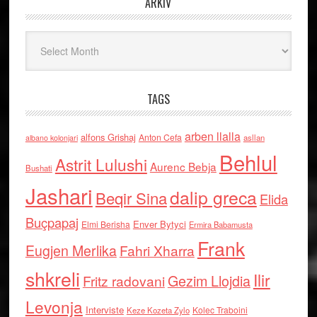
ARKIV
Arkiv
TAGS
arben llalla
alfons Grishaj
Anton Cefa
asllan
albano kolonjari
Behlul
Astrit Lulushi
Aurenc Bebja
Bushati
Jashari
dalip greca
Beqir Sina
Elida
Buçpapaj
Enver Bytyci
Elmi Berisha
Ermira Babamusta
Frank
Eugjen Merlika
Fahri Xharra
shkreli
Ilir
Gezim Llojdia
Fritz radovani
Levonja
Interviste
Kolec Traboini
Keze Kozeta Zylo