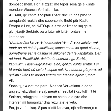
domosdoshëm. Por, ai zgjati më tepër sesa që e kishte
menduar Aleanca Veri-atlantike.
Ali Aliu,
që është shqiptari i parë dhe i fundit pilot në
aeroplanët reaktiv dhe supersonik, thotë për Radion
Evropa e Lirë, se NATO-ja ia arriti qëllimit të saj që ta
gjunjëzojë Serbinë, pa u futur në luftë frontale me
këmbësori.
“Bombardimi ka qenë i domosdoshëm dhe ka zgjatur më
tepër se që është planifikuar, sepse ashtu ka qenë situata,
domethënë është dashur të shkohet deri te kapitullimi. Deri
në fund. Praktikisht, është nënshkruar nga Serbia,
kapitullimi i asaj Jugosllavie. Dhe, qëllimi është arritur. Për
të parën herë në histori, sepse nuk ka ndodhur përpara, që
qëllimi i luftës të arrihet vetëm me fushatë ajrore”
, thotë
Aliu.
Sipas tij, 14 vjet më parë, Aleanca Veri-atlantike edhe
arsyetoi ekzistimin e saj, meqë si rezultat i kapitullimit të
Serbisë, refugjatët u kthyen në shtëpitë e tyre dhe
intervenimi humanitar dha rezultatet e veta.
Por, jo vetëm kaq. Sipas pilotit kosovar, një ndërmarrje e