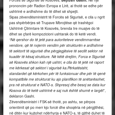
Forcës së Sigurisë së Kosovës,
Bejtush Gashi.
Në një
prononcim për Radion Evropa e Lirë, ai thotë se edhe për
ushtrinë e ardhshme do të dihet së shpejti.
Sipas zëvendësministrit të Forcës së Sigurisë, e cila u ngrit
pas shpërbërjes së Trupave Mbrojtëse që trashëgoi
Ushtrinë Çlirimtare të Kosovës, brenda tre muajve do të
dihet se çfarë kompozicioni ushtarak do të ketë vendi.
“Në qershor do të jetë para autoriteteve vendimmarrëse
vendore, që të nxjerrin vendim për strukturën e ardhshme
të sektorit të sigurisë dhe përgjegjësive të secilit sektor në
kuadër të kësaj strukture. Në këtë drejtim, Forca e Sigurisë
së Kosovës shkon kah një ushtri, e cila do të jetë në raport
me kërkesat që sektori i sigurisë ka.Përkatësisht,
standardet që kërkohen për të funksionuar dhe për të qenë
kompatibile me strukturat ku ajo planifikon të anëtarësohet,
pra në strukturat e NATO-s. Shpresoj dhe besoj se data kur
Kosova do të ketë ushtrinë e saj nuk është shumë e largët
”,
deklaron Gashi.
Zëvendësministri i FSK-së thotë, po ashtu, se përpos
orientimit që po merr kjo forcë dhe shoqëria në përgjithësi,
në ditën kur kujtohet ndërhyrja e NATO-s, të gjithë duhet të