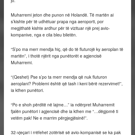
jo.
Muharremi jeton dhe punon në Holandë. Të martën ai
s’kishte për të udhëtuar prapa nga aeroporti, por
megjithatë kishte ardhur për të vizituar një prej avio-
kompanive, nga e cila bleu biletën.
“S’po ma merr mendja hiç, që do të fluturojë ky aeroplan të
martën”, i thotë njërit nga punëtorët e agjencisë
Muharremi.
“(Qeshet) Pse s’po ta merr mendja që nuk fluturon
aeroplani? Problemi është që tash i keni bërë rezervimet!”,
ia kthen punëtori.
“Po e shoh përditë në lajme…” ia ndërpret Muharremit
fjalën punëtori i agjencisë dhe ia kthen me “…dëgjomë ti
vetëm pak! Ne e marrim përgjegjësinë!”.
32-vjeçari i rrëfehet zotërisë së avio-kompanisë se ka pak