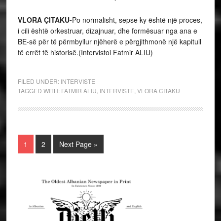
VLORA ÇITAKU-
Po normalisht, sepse ky është një proces,
i cili është orkestruar, dizajnuar, dhe formësuar nga ana e
BE-së për të përmbyllur njëherë e përgjithmonë një kapitull
të errët të historisë.(Intervistoi Fatmir ALIU)
FILED UNDER:
INTERVISTE
TAGGED WITH:
FATMIR ALIU
,
INTERVISTE
,
VLORA CITAKU
1
2
Next Page »