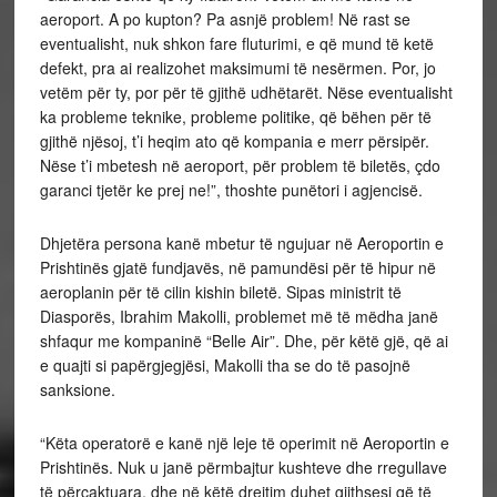
aeroport. A po kupton? Pa asnjë problem! Në rast se
eventualisht, nuk shkon fare fluturimi, e që mund të ketë
defekt, pra ai realizohet maksimumi të nesërmen. Por, jo
vetëm për ty, por për të gjithë udhëtarët. Nëse eventualisht
ka probleme teknike, probleme politike, që bëhen për të
gjithë njësoj, t’i heqim ato që kompania e merr përsipër.
Nëse t’i mbetesh në aeroport, për problem të biletës, çdo
garanci tjetër ke prej ne!”, thoshte punëtori i agjencisë.
Dhjetëra persona kanë mbetur të ngujuar në Aeroportin e
Prishtinës gjatë fundjavës, në pamundësi për të hipur në
aeroplanin për të cilin kishin biletë. Sipas ministrit të
Diasporës, Ibrahim Makolli, problemet më të mëdha janë
shfaqur me kompaninë “Belle Air”. Dhe, për këtë gjë, që ai
e quajti si papërgjegjësi, Makolli tha se do të pasojnë
sanksione.
“Këta operatorë e kanë një leje të operimit në Aeroportin e
Prishtinës. Nuk u janë përmbajtur kushteve dhe rregullave
të përcaktuara, dhe në këtë drejtim duhet gjithsesi që të