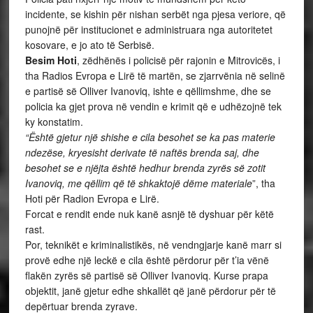
incidente, se kishin për nishan serbët nga pjesa veriore, që
punojnë për institucionet e administruara nga autoritetet
kosovare, e jo ato të Serbisë.
Besim Hoti
, zëdhënës i policisë për rajonin e Mitrovicës, i
tha Radios Evropa e Lirë të martën, se zjarrvënia në selinë
e partisë së Olliver Ivanoviq, ishte e qëllimshme, dhe se
policia ka gjet prova në vendin e krimit që e udhëzojnë tek
ky konstatim.
“Është gjetur një shishe e cila besohet se ka pas materie
ndezëse, kryesisht derivate të naftës brenda saj, dhe
besohet se e njëjta është hedhur brenda zyrës së zotit
Ivanoviq, me qëllim që të shkaktojë dëme materiale
”, tha
Hoti për Radion Evropa e Lirë.
Forcat e rendit ende nuk kanë asnjë të dyshuar për këtë
rast.
Por, teknikët e kriminalistikës, në vendngjarje kanë marr si
provë edhe një leckë e cila është përdorur për t’ia vënë
flakën zyrës së partisë së Olliver Ivanoviq. Kurse prapa
objektit, janë gjetur edhe shkallët që janë përdorur për të
depërtuar brenda zyrave.