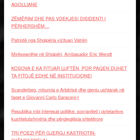
AGOLLIANE
ZËMËRIM DHE PAS VDEKJES! DISIDENTI I
PËRHERSHËM…
Patriotë nga Shqipëria vizituan Vatrën
Mirëseardhje në Shqipëri, Ambasador Eric Wendt
KOSOVA E KA FITUAR LUFTËN, POR PAQEN DUHET
TA FITOJË EDHE NË INSTITUCIONE!
Scanderbeg, mburoja e Arbërisë dhe gjeniu ushtarak në
faqet e Giovanni Carlo Saraceni-t
Republika mbi interesat politike: sovraniteti i qytetarëve,
kushtetutshmëria dhe përgjegjësia shtetërore
TRI POEZI PËR GJERGJ KASTRIOTIN-