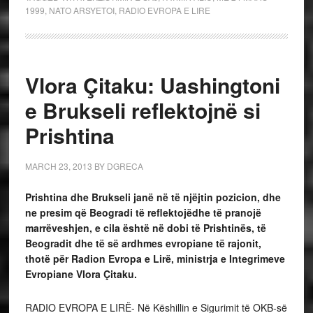
1999
,
NATO ARSYETOI
,
RADIO EVROPA E LIRE
Vlora Çitaku: Uashingtoni
e Brukseli reflektojnë si
Prishtina
MARCH 23, 2013
BY
DGRECA
P
rishtina dhe Brukseli janë në të njëjtin pozicion, dhe
ne presim që Beogradi të reflektojëdhe të pranojë
marrëveshjen, e cila është në dobi të Prishtinës, të
Beogradit dhe të së ardhmes evropiane të rajonit,
thotë për Radion Evropa e Lirë, ministrja e Integrimeve
Evropiane Vlora Çitaku.
RADIO EVROPA E LIRË- Në Këshillin e Sigurimit të OKB-së