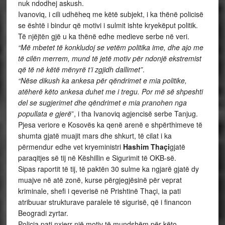
nuk ndodhej askush.
Ivanoviq, i cili udhëheq me këtë subjekt, i ka thënë policisë
se është i bindur që motivi i sulmit ishte kryekëput politik.
Të njëjtën gjë u ka thënë edhe medieve serbe në veri.
“Më mbetet të konkludoj se vetëm politika ime, dhe ajo me
të cilën merrem, mund të jetë motiv për ndonjë ekstremist
që të në këtë mënyrë t’i zgjidh dallimet”
.
“Nëse dikush ka ankesa për qëndrimet e mia politike,
atëherë këto ankesa duhet me i tregu. Por më së shpeshti
del se sugjerimet dhe qëndrimet e mia pranohen nga
popullata e gjerë
”, i tha Ivanoviq agjencisë serbe Tanjug.
Pjesa veriore e Kosovës ka qenë arenë e shpërthimeve të
shumta gjatë muajit mars dhe shkurt, të cilat i ka
përmendur edhe vet kryeministri
Hashim Thaçi
gjatë
paraqitjes së tij në Këshillin e Sigurimit të OKB-së.
Sipas raportit të tij, të paktën 30 sulme ka ngjarë gjatë dy
muajve në atë zonë, kurse përgjegjësinë për veprat
kriminale, shefi i qeverisë në Prishtinë Thaçi, ia pati
atribuuar strukturave paralele të sigurisë, që i financon
Beogradi zyrtar.
Policia pati nxjerr një motiv të mundshëm për këto