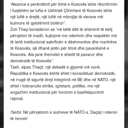
“Aleanca e perëndimit për lirinë e Kosovës ishte rikonfirmim
i fuqishëm se lufta e Ushtrisë Çlirimtare të Kosovës ishte
një luftë e drejtë, një luftë në mbrojtje të vlerave më
kulmore të qytetërimit botëror”.
Zoti Thaçi konsideron se “në këtë ditë të shënimit të këtij
përvjetori të madh, kujtojmë me nderimin dhe respektin më
të lartë institucional sakrificën e dëshmorëve dhe martirëve
të Kosovës, që dhanë jetën për lirinë dhe pavarësinë e
Kosovës. Ata janë themelet e shtetit të pavarur dhe
demokratik të Kosovës”.
Tash, sipas Thaçit, një dekadë e gjysmë më vonë,
Republika e Kosovës është shtet i konsoliduar demokratik,
në rrugë të sigurtë drejt integrimit në BE dhe në NATO, një
shtet i tolerancës etnike, qytetare, politike, me një
angazhim institucional për forcimin e bashkëpunimit
rajonal.
/Serbi: Në përvjetorin e sulmeve të NATO-s, Daçiqi i nderon
të rennet/