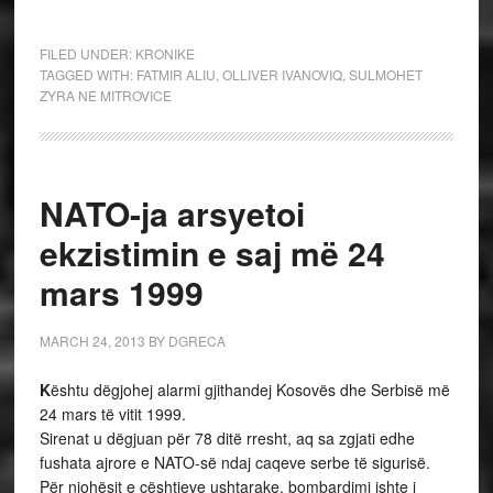
FILED UNDER:
KRONIKE
TAGGED WITH:
FATMIR ALIU
,
OLLIVER IVANOVIQ
,
SULMOHET
ZYRA NE MITROVICE
NATO-ja arsyetoi
ekzistimin e saj më 24
mars 1999
MARCH 24, 2013
BY
DGRECA
K
ështu dëgjohej alarmi gjithandej Kosovës dhe Serbisë më
24 mars të vitit 1999.
Sirenat u dëgjuan për 78 ditë rresht, aq sa zgjati edhe
fushata ajrore e NATO-së ndaj caqeve serbe të sigurisë.
Për njohësit e çështjeve ushtarake, bombardimi ishte i