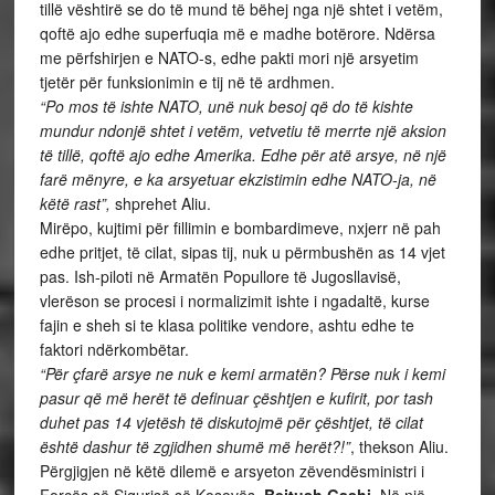
tillë vështirë se do të mund të bëhej nga një shtet i vetëm,
qoftë ajo edhe superfuqia më e madhe botërore. Ndërsa
me përfshirjen e NATO-s, edhe pakti mori një arsyetim
tjetër për funksionimin e tij në të ardhmen.
“Po mos të ishte NATO, unë nuk besoj që do të kishte
mundur ndonjë shtet i vetëm, vetvetiu të merrte një aksion
të tillë, qoftë ajo edhe Amerika. Edhe për atë arsye, në një
farë mënyre, e ka arsyetuar ekzistimin edhe NATO-ja, në
këtë rast”,
shprehet Aliu.
Mirëpo, kujtimi për fillimin e bombardimeve, nxjerr në pah
edhe pritjet, të cilat, sipas tij, nuk u përmbushën as 14 vjet
pas. Ish-piloti në Armatën Popullore të Jugosllavisë,
vlerëson se procesi i normalizimit ishte i ngadaltë, kurse
fajin e sheh si te klasa politike vendore, ashtu edhe te
faktori ndërkombëtar.
“Për çfarë arsye ne nuk e kemi armatën? Përse nuk i kemi
pasur që më herët të definuar çështjen e kufirit, por tash
duhet pas 14 vjetësh të diskutojmë për çështjet, të cilat
është dashur të zgjidhen shumë më herët?!”
, thekson Aliu.
Përgjigjen në këtë dilemë e arsyeton zëvendësministri i