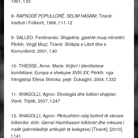
1961, f.55
8- RAPSODË POPULLORË. SELIM HASANI
; Tiranë:
Instituti i Folklorit, 1966, f.11-12
9- SALLEO, Ferdinando:
Shqipëria: gjashtë muaj mbretëri;
Përkth. Virgjil Muçi; Tiranë: Shtëpia e Librit dhe e
Komunikimit, 2001, f.40
10- THIESSE, Anne- Marie:
Krijimi i identiteteve
kombëtare: Europa e shekujve XVIII-XX:
Përkth. nga
frëngjishja Etleva Shiroka; pejë: Dukagjini, 2004, f.332
11- XHAGOLLI, Agron:
Etnologjia dhe folklori shqiptar
;
Vlorë: Triptik, 2007, f.247
12- XHAGOLLI, Agron:
Përkushtimi ndaj botimit të vlerave
folklorike;
shih:
Qemal Haxhihasani folklorist dhe mësues i
rrallë (përmbledhje artikujsh të kolegëve)
[Tiranë]; [2010],
f.141