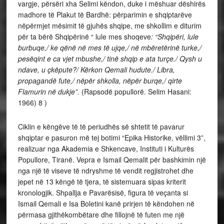
vargje, përsëri xha Selimi këndon, duke i mëshuar dëshirës
madhore të Plakut të Bardhë: përparimin e shqiptarëve
nëpërmjet mësimit të gjuhës shqipe, me shkollim e diturim
për ta bërë Shqipërinë “ lule mes shoqeve
: “Shqipëri, lule
burbuqe,/ ke qënë në mes të ujqe,/ në mbëretërinë turke,/
pesëqint e ca vjet mbushe,/ tinë shqip e ata turçe./ Qysh u
ndave, u çkëpute?/ Kërkon Qemali hudute./ Libra,
propagandë fute,/ nëpër shkolla, nëpër burqe,/ qirte
Flamurin në dukje”.
(Rapsodë popullorë. Selim Hasani:
1966) 8 )
Ciklin e këngëve të të periudhës së shtetit të pavarur
shqiptar e pasuron më tej botimi “Epika Historike, vëllimi 3”,
realizuar nga Akademia e Shkencave, Instituti i Kulturës
Popullore, Tiranë. Vepra e Ismail Qemalit për bashkimin një
nga një të viseve të ndryshme të vendit regjistrohet dhe
jepet në 13 këngë të tjera, të sistemuara sipas kriterit
kronologjik. Shpallja e Pavarësisë, figura të veçanta si
Ismail Qemali e Isa Boletini kanë prirjen të këndohen në
përmasa gjithëkombëtare dhe fillojnë të futen me një