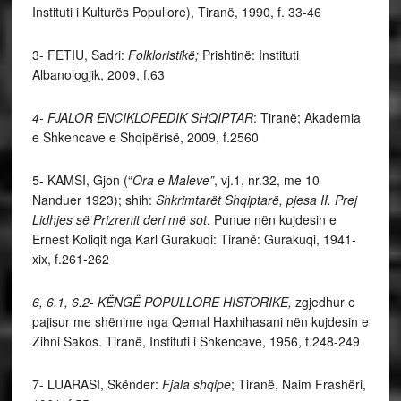
Instituti i Kulturës Popullore), Tiranë, 1990, f. 33-46
3- FETIU, Sadri:
Folkloristikë;
Prishtinë: Instituti
Albanologjik, 2009, f.63
4- FJALOR ENCIKLOPEDIK SHQIPTAR
: Tiranë; Akademia
e Shkencave e Shqipërisë, 2009, f.2560
5- KAMSI, Gjon (“
Ora e Maleve”
, vj.1, nr.32, me 10
Nanduer 1923); shih:
Shkrimtarët Shqiptarë,
pjesa II.
Prej
Lidhjes së Prizrenit deri më sot
. Punue nën kujdesin e
Ernest Koliqit nga Karl Gurakuqi: Tiranë: Gurakuqi, 1941-
xix, f.261-262
6, 6.1, 6.2- KËNGË POPULLORE HISTORIKE,
zgjedhur e
pajisur me shënime nga Qemal Haxhihasani nën kujdesin e
Zihni Sakos. Tiranë, Instituti i Shkencave, 1956, f.248-249
7- LUARASI, Skënder:
Fjala shqipe
; Tiranë, Naim Frashëri,