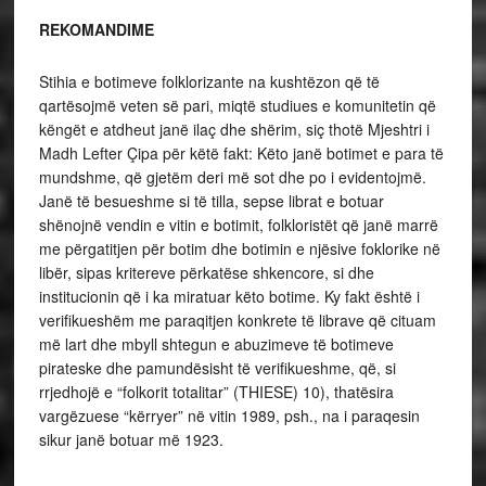
REKOMANDIME
Stihia e botimeve folklorizante na kushtëzon që të
qartësojmë veten së pari, miqtë studiues e komunitetin që
këngët e atdheut janë ilaç dhe shërim, siç thotë Mjeshtri i
Madh Lefter Çipa për këtë fakt: Këto janë botimet e para të
mundshme, që gjetëm deri më sot dhe po i evidentojmë.
Janë të besueshme si të tilla, sepse librat e botuar
shënojnë vendin e vitin e botimit, folkloristët që janë marrë
me përgatitjen për botim dhe botimin e njësive foklorike në
libër, sipas kritereve përkatëse shkencore, si dhe
institucionin që i ka miratuar këto botime. Ky fakt është i
verifikueshëm me paraqitjen konkrete të librave që cituam
më lart dhe mbyll shtegun e abuzimeve të botimeve
pirateske dhe pamundësisht të verifikueshme, që, si
rrjedhojë e “folkorit totalitar” (THIESE) 10), thatësira
vargëzuese “kërryer” në vitin 1989, psh., na i paraqesin
sikur janë botuar më 1923.