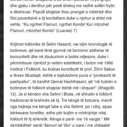
dhe gjaku i derdhur për pesë shekuj me radhë sollën frytin
e dëshiruar: Populli shqiptar theu prangat e robërisë dhe
fitoi pavarësinë e tij kombëtare duke u njohur si shtet më
vehte. “Ku ngrihet Flamuri, ngrihet Kombi! Kur rrëzohet
Flamuri, rrëzohet Kombi” (Luarasi) 7)
Krijimet folklorike të Selim Hasanit, nw vijim kronologjik të
botimeve, që kanë lënë gjurmë në formimin atdhetar të
komunitetit dhe në zbukurimin e botës ndjesore, duke i
përmirësuar njerëzit jo vetëm estetikisht, i boton më 1966
Instituti i Folklorit, ku krahas kontributit të prof. Zihni Sakos
e Arsen Mustaqit, është e tejdukshme puna e “profesorit të
pashpallur”, të bardhit Qemal Haxhihasani, që “në fushën e
botimeve të folklorit shqiptar është më i shquari” (Xhagolli)
12). Ja si këndon xha Selimi i Brate, në shtratin e folklorit
tradicional të krahinës së tij. Tre këngë të botuara, marrë
nga hejbeja me këngë labe e xha Selimit po i citoj, sipas
kërkesave fonetike, edhe për kujtim e mirënjohje ndaj
folklorit të tij sinkretik: Kënga e parë- me 16 vargje:
” Më
dymbëdhiet’ senè/ flamuri në Vlor’ u ngre,/ me zhëgabë