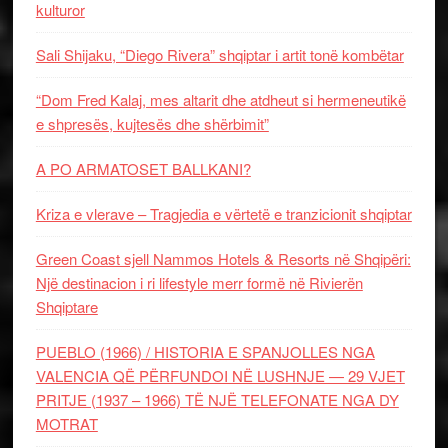
kulturor
Sali Shijaku, “Diego Rivera” shqiptar i artit tonë kombëtar
“Dom Fred Kalaj, mes altarit dhe atdheut si hermeneutikë
e shpresës, kujtesës dhe shërbimit”
A PO ARMATOSET BALLKANI?
Kriza e vlerave – Tragjedia e vërtetë e tranzicionit shqiptar
Green Coast sjell Nammos Hotels & Resorts në Shqipëri:
Një destinacion i ri lifestyle merr formë në Rivierën
Shqiptare
PUEBLO (1966) / HISTORIA E SPANJOLLES NGA
VALENCIA QË PËRFUNDOI NË LUSHNJE — 29 VJET
PRITJE (1937 – 1966) TË NJË TELEFONATE NGA DY
MOTRAT