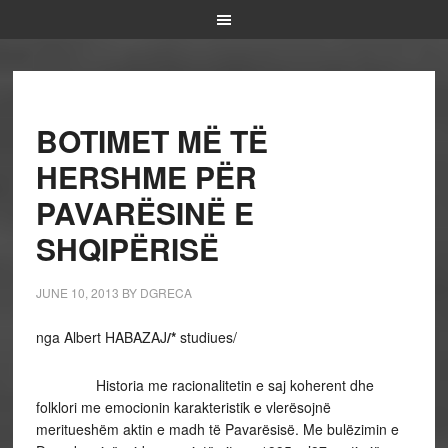
BOTIMET MË TË
HERSHME PËR
PAVARËSINË E
SHQIPËRISË
JUNE 10, 2013
BY
DGRECA
nga Albert HABAZAJ
/*
studiues/
Historia me racionalitetin e saj koherent dhe
folklori me emocionin karakteristik e vlerësojnë
meritueshëm aktin e madh të Pavarësisë. Me bulëzimin e