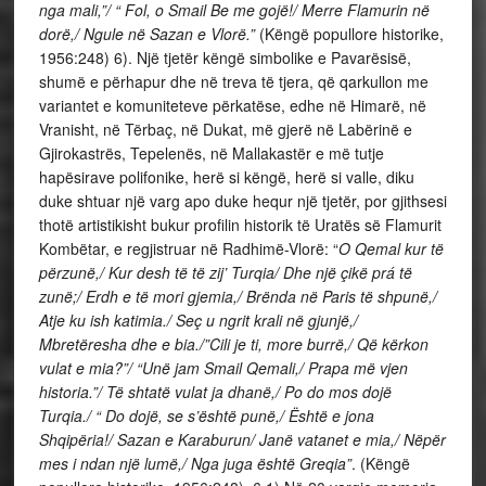
nga mali,”/ “ Fol, o Smail Be me gojë!/ Merre Flamurin në
dorë,/ Ngule në Sazan e Vlorë.”
(Këngë popullore historike,
1956:248) 6).
Një tjetër këngë simbolike e Pavarësisë,
shumë e përhapur dhe në treva të tjera, që qarkullon me
variantet e komuniteteve përkatëse, edhe në Himarë, në
Vranisht, në Tërbaç, në Dukat, më gjerë në Labërinë e
Gjirokastrës, Tepelenës, në Mallakastër e më tutje
hapësirave polifonike, herë si këngë, herë si valle, diku
duke shtuar një varg apo duke hequr një tjetër, por gjithsesi
thotë artistikisht bukur profilin historik të Uratës së Flamurit
Kombëtar, e regjistruar në Radhimë-Vlorë: “
O Qemal kur të
përzunë,/ Kur desh të të zij’ Turqia/ Dhe një çikë prá të
zunë;/ Erdh e të mori gjemia,/ Brënda në Paris të shpunë,/
Atje ku ish katimia./ Seç u ngrit krali në gjunjë,/
Mbretëresha dhe e bia./”Cili je ti, more burrë,/ Që kërkon
vulat e mia?”/ “Unë jam Smail Qemali,/ Prapa më vjen
historia.”/ Të shtatë vulat ja dhanë,/ Po do mos dojë
Turqia./ “ Do dojë, se s’është punë,/ Është e jona
Shqipëria!/ Sazan e Karaburun/ Janë vatanet e mia,/ Nëpër
mes i ndan një lumë,/ Nga juga është Greqia”
. (Këngë