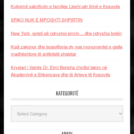
Kujtojmë sakrificën e familjes Lleshi për lirinë e Kosovës
SPAÇI NUK E MPOSHTI SHPIRTIN
New York, qyteti që ndryshoi emrin… dhe ndryshoi botën
Kodi zakonor dhe isopolifonia dy nga monumentet e gjalla
madhështore të antikitetit shqiptar
Kryetari i Vatrës Dr. Elmi Berisha zhvilloi takim në
Akademinë e Shkencave dhe të Arteve të Kosovës
KATEGORITË
Kategoritë