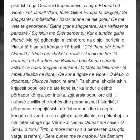
pikërisht nga Qeparoi i kapedanëve:
U ngre Flamuri në
Vlorë,/ Fol, Ismail Vlora, folë!/ Gjithë Evropa ta dëgjojë,/ Se
shqiptarët u mbëlodhë,/ Karar dhanë në një gojë,/ Që më
vete të qëndrojnë,/ Gjithë ç’janë shqipëtarë,/Jan’ vëllezër të
pandarë,/ Siç ishin me Skënderbenë,/ Kur e tundën gjithë
dhenë.
Me një gdhendje mjeshtërore na e sjell portetin e
Plakut të Flamurit kënga e Tërbaçit: “
Ç’të them për Smail
Qemalë,/ Trimin me shokët e rrallë,/ si mali me bor’ të
bardhë,/ në at’ luftën me Ballkan,/ bashkë me shokët
asllan’,/ E ndau Shqipen
mënjanë
./ O
Malo ballëkurorë,/ të
mbeti shkaba në dorë,/ Që kur e ngrite në Vlorë./ O Malo, o
diplomat,/ Shkrove histori të artë!”
Pa shumë shkollë ishin
krijuesit popullorë në atë kohë kur ka lindur e është
përhapur kënga, por intuita, zgjuarsia popullore diti t’i
nuhasë zhvillimet e kohës dhe personazhet historikë, t’i
përpunonte shpejtësisht në “laborator” dhe ta qepte
këngën në vend, e cila ngjitej e qarkullonte, se pëlqehej. Ja
një tjetër këngë nga Vërmiku:
“Smail Qemali me halle,/ O
Smail, o trim,/ Trim, o more trim
(v.2-3 përsëriten pas çdo
vargu si refren)
./ Bëre punën më të madhe,/ Me flamurin