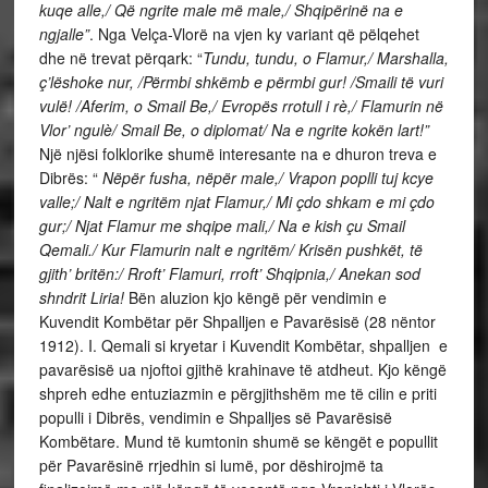
kuqe alle,/ Që ngrite male më male,/ Shqipërinë na e
ngjalle”
. Nga Velça-Vlorë na vjen ky variant që pëlqehet
dhe në trevat përqark: “
Tundu, tundu, o Flamur,/ Marshalla,
ç’lëshoke nur, /Përmbi shkëmb e përmbi gur! /Smaili të vuri
vulë! /Aferim, o Smail Be,/ Evropës rrotull i rè,/ Flamurin në
Vlor’ ngulè/ Smail Be, o diplomat/ Na e ngrite kokën lart!”
Një njësi folklorike shumë interesante na e dhuron treva e
Dibrës: “
Nëpër fusha, nëpër male,/ Vrapon poplli tuj kcye
valle;/ Nalt e ngritëm njat Flamur,/ Mi çdo shkam e mi çdo
gur;/ Njat Flamur me shqipe mali,/ Na e kish çu Smail
Qemali./ Kur Flamurin nalt e ngritëm/ Krisën pushkët, të
gjith’ britën:/ Rroft’ Flamuri, rroft’ Shqipnia,/ Anekan sod
shndrit Liria!
Bën aluzion kjo këngë për vendimin e
Kuvendit Kombëtar për Shpalljen e Pavarësisë (28 nëntor
1912). I. Qemali si kryetar i Kuvendit Kombëtar, shpalljen e
pavarësisë ua njoftoi gjithë krahinave të atdheut. Kjo këngë
shpreh edhe entuziazmin e përgjithshëm me të cilin e priti
populli i Dibrës, vendimin e Shpalljes së Pavarësisë
Kombëtare. Mund të kumtonin shumë se këngët e popullit
për Pavarësinë rrjedhin si lumë, por dëshirojmë ta