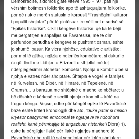
Demokracisë, sidomos gjatë viteve 1995 – ’97, pati një
vërshim botimesh folklorike apo të ashtuquajtura folklorike,
por që nuk e morën statusin e korpusit “Trashëgimi kulturor
i popullit shqiptar” për të plotësuar tre vëllimet e serisë së
“Epikës historike”. Cikli i këngëve historike, që ka të bëjë
me përgatitjen e shpalljes së Pavarësisë, me të cilin
përfundon periudha e këngëve të pushtimit osman, është
jo shumë pasur. Ka vlera njohëse, edukative e artistike;
por mbi të gjitha, ngjizja e ndjenjës kombëtare, si dukuri e
re që lindi me Lidhjen e Prizrenit e kthjelloi më tej
ndërgjegjësimin atdhetar- kombëtar. Njohja e kombit u bë si
njohja e vatrës ndër shqiptarë. Shtëpia e vogël e familjes
në Kurvelesh, në Dibër, në Himarë, në Tepelenë, në
Gramsh… u barazua me shtëpinë e madhe kombëtare; u
bë dëshirë e kërkesë e secilit njohja e kombit – këtë na
tregon kënga. Veçse, edhe për këngët epike të Pavarësisë
bazë është kriteri kronologjik dhe ato,
“duke patur si mision
kryesor pasqyrimin emocional të ngjarjeve të ndodhura
realisht, kanë përmbajtje të angazhuar historike”
(Dibra) 1),
duke iu përgjigjur flakë për flakë ngjarjes madhore të
Pavarësisë dhe rolit të saj vendimtar për jetën shqiptare.