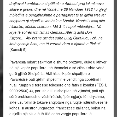
drejtavet kombtare e shpëtimin e Atdheut prej lakmimeve
sllave e greke, dhe në Vlonë me 28 Nanduer 1912 i u gjegj
mbledhja e përgjithëshme e përfaqsivet të të gjitha visevet
shqiptare qi shpalli mvehtësín e Kombit. Kronisti i asaj dite
historike, kështu shkruen: Më 3 ½ hapet mbledhja… Në
krye të sofrës rrin Ismail Qemali…Afër tij âsht Don
Kaçorri… Aty pranë gjindet edhe Luigj Gurakuqi, i cili, në
ketë çashtje âsht, me të vertetë dora e djathtë e Plakut”
(Kamsi) 5)
Pavarësia mbart sakrificat e shumë brezave, duke u kthyer
në një vepër popullore, në themelet e së cilës kishte vënë
gurë gjithë Shqipëria. Akti historik për shpalljen e
Pavarësisë pati qëllim shpëtimin e vendit nga copëtimi i
huaj, ruajtjen e tërësisë tokësore dhe fatin e kombit (FESH,
2009:2560) 4), por shteti i ri shqiptar, në vijimësi, pati një
sërë problemesh e vështirësish, “për ngjarje të ndryshme,
akte uzurpimi të tokave shqiptare nga fuqitë ndërluftuese të
kohës, si austrohungarezët, francezët e italianët, bukur na
e sjellin një situatë të tillë edhe vargje popullore të