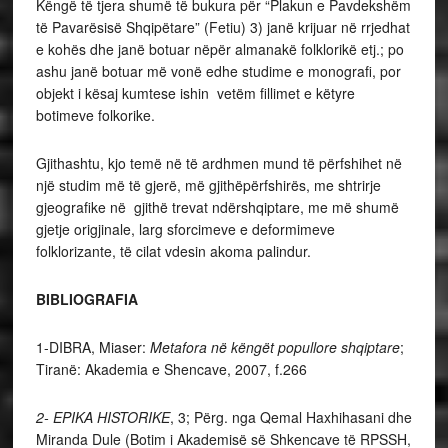
Këngë të tjera shumë të bukura për “Plakun e Pavdekshëm
të Pavarësisë Shqipëtare” (Fetiu) 3) janë krijuar në rrjedhat
e kohës dhe janë botuar nëpër almanakë folklorikë etj.; po
ashu janë botuar më vonë edhe studime e monografi, por
objekt i kësaj kumtese ishin vetëm fillimet e këtyre
botimeve folkorike.
Gjithashtu, kjo temë në të ardhmen mund të përfshihet në
një studim më të gjerë, më gjithëpërfshirës, me shtrirje
gjeografike në gjithë trevat ndërshqiptare, me më shumë
gjetje origjinale, larg sforcimeve e deformimeve
folklorizante, të cilat vdesin akoma palindur.
BIBLIOGRAFIA
1-DIBRA, Miaser:
Metafora në këngët popullore shqiptare
;
Tiranë: Akademia e Shencave, 2007, f.266
2- EPIKA HISTORIKE
, 3; Përg. nga Qemal Haxhihasani dhe
Miranda Dule (Botim i Akademisë së Shkencave të RPSSH,