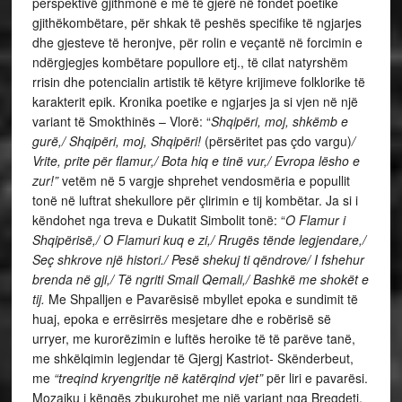
perspektivë gjithmonë e më të gjerë në fondet poetike
gjithëkombëtare, për shkak të peshës specifike të ngjarjes
dhe gjesteve të heronjve, për rolin e veçantë në forcimin e
ndërgjegjes kombëtare popullore etj., të cilat natyrshëm
rrisin dhe potencialin artistik të këtyre krijimeve folklorike të
karakterit epik. Kronika poetike e ngjarjes ja si vjen në një
variant të Smokthinës – Vlorë: “
Shqipëri, moj, shkëmb e
gurë,/ Shqipëri, moj, Shqipëri!
(përsëritet pas çdo vargu)
/
Vrite, prite për flamur,/ Bota hiq e tinë vur,/ Evropa lësho e
zur!”
vetëm në 5 vargje shprehet vendosmëria e popullit
tonë në luftrat shekullore për çlirimin e tij kombëtar. Ja si i
këndohet nga treva e Dukatit Simbolit tonë: “
O Flamur i
Shqipërisë,/ O Flamuri kuq e zi,/ Rrugës tënde legjendare,/
Seç shkrove një histori./ Pesë shekuj ti qëndrove/ I fshehur
brenda në gji,/ Të ngriti Smail Qemali,/ Bashkë me shokët e
tij.
Me Shpalljen e Pavarësisë mbyllet epoka e sundimit të
huaj, epoka e errësirrës mesjetare dhe e robërisë së
urryer, me kurorëzimin e luftës heroike të të parëve tanë,
me shkëlqimin legjendar të Gjergj Kastriot- Skënderbeut,
me
“treqind kryengritje në katërqind vjet”
për liri e pavarësi.
Mozaiku i këngës zbukurohet me një variant nga Bregdeti,