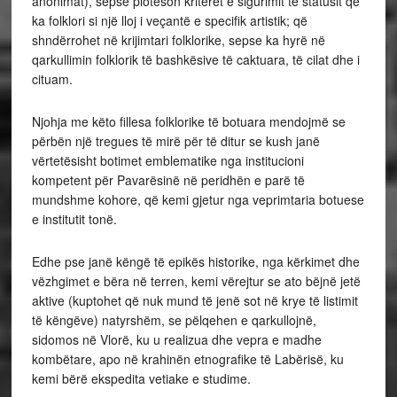
anonimat), sepse plotëson kriteret e sigurimit të statusit që
ka folklori si një lloj i veçantë e specifik artistik; që
shndërrohet në krijimtari folklorike, sepse ka hyrë në
qarkullimin folklorik të bashkësive të caktuara, të cilat dhe i
cituam.
Njohja me këto fillesa folklorike të botuara mendojmë se
përbën një tregues të mirë për të ditur se kush janë
vërtetësisht botimet emblematike nga institucioni
kompetent për Pavarësinë në peridhën e parë të
mundshme kohore, që kemi gjetur nga veprimtaria botuese
e institutit tonë.
Edhe pse janë këngë të epikës historike, nga kërkimet dhe
vëzhgimet e bëra në terren, kemi vërejtur se ato bëjnë jetë
aktive (kuptohet që nuk mund të jenë sot në krye të listimit
të këngëve) natyrshëm, se pëlqehen e qarkullojnë,
sidomos në Vlorë, ku u realizua dhe vepra e madhe
kombëtare, apo në krahinën etnografike të Labërisë, ku
kemi bërë ekspedita vetiake e studime.