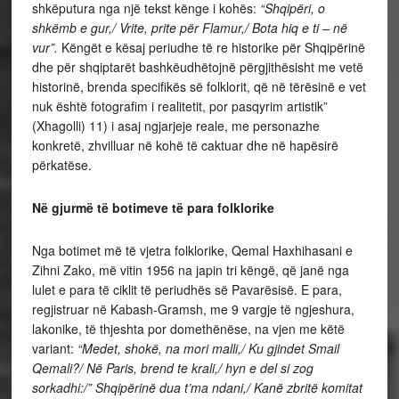
shkëputura nga një tekst kënge i kohës:
“Shqipëri, o
shkëmb e gur,/ Vrite, prite për Flamur,/ Bota hiq e ti – në
vur”.
Këngët e kësaj periudhe të re historike për Shqipërinë
dhe për shqiptarët bashkëudhëtojnë përgjithësisht me vetë
historinë, brenda specifikës së folklorit, që në tërësinë e vet
nuk është fotografim i realitetit, por pasqyrim artistik”
(Xhagolli) 11) i asaj ngjarjeje reale, me personazhe
konkretë, zhvilluar në kohë të caktuar dhe në hapësirë
përkatëse.
Në gjurmë të botimeve të para folklorike
Nga botimet më të vjetra folklorike, Qemal Haxhihasani e
Zihni Zako, më vitin 1956 na japin tri këngë, që janë nga
lulet e para të ciklit të periudhës së Pavarësisë. E para,
regjistruar në Kabash-Gramsh, me 9 vargje të ngjeshura,
lakonike, të thjeshta por domethënëse, na vjen me këtë
variant:
“Medet, shokë, na mori malli,/ Ku gjindet Smail
Qemali?/ Në Paris, brend te krali,/ hyn e del si zog
sorkadhi:/” Shqipërinë dua t’ma ndani,/ Kanë zbritë komitat