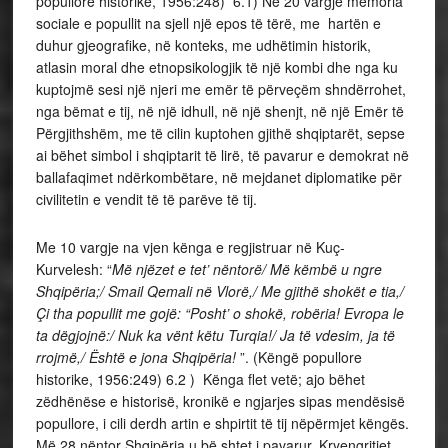
popullore historike, 1956:248) 6.1) Në 20 vargje memoria
sociale e popullit na sjell një epos të tërë, me hartën e
duhur gjeografike, në konteks, me udhëtimin historik,
atlasin moral dhe etnopsikologjik të një kombi dhe nga ku
kuptojmë sesi një njeri me emër të përveçëm shndërrohet,
nga bëmat e tij, në një idhull, në një shenjt, në një Emër të
Përgjithshëm, me të cilin kuptohen gjithë shqiptarët, sepse
ai bëhet simbol i shqiptarit të lirë, të pavarur e demokrat në
ballafaqimet ndërkombëtare, në mejdanet diplomatike për
civilitetin e vendit të të parëve të tij.
Me 10 vargje na vjen kënga e regjistruar në Kuç-
Kurvelesh: “
Më njëzet e tet’ nëntorë/ Më këmbë u ngre
Shqipëria;/ Smail Qemali në Vlorë,/ Me gjithë shokët e tia,/
Çi tha popullit me gojë: “Posht’ o shokë, robëria! Evropa le
ta dëgjojnë:/ Nuk ka vënt këtu Turqia!/ Ja të vdesim, ja të
rrojmë,/ Është e jona Shqipëria!
”. (Këngë popullore
historike, 1956:249) 6.2 ) Kënga flet vetë; ajo bëhet
zëdhënëse e historisë, kronikë e ngjarjes sipas mendësisë
popullore, i cili derdh artin e shpirtit të tij nëpërmjet këngës.
Më 28 nëntor Shqipëria u bë shtet i pavarur. Kryengritjet