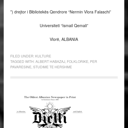
*) drejtor i Bibliotekës Qendrore “Nermin Vlora Falaschi”
Universiteti “Ismail Qemali”
Vlorë, ALBANIA
FILED UNDER:
KULTURE
TAGGED WITH:
ALBERT HABAZAJ
,
FOLKLORIKE
,
PER
PAVARESINE
,
STUDIME TE HERSHME