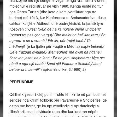
finalizojmë me një këngë të veçantë nga Vranishti i Vlorës,
mbledhur e regjistruar në vitin 1960. Kënga është ngritur
nga Qerim Tartari (dhe këtë e kemi verifikuar nga tre
burime) më 1913, kur Konferenca e Ambasadorëve, duke
caktuar kufijtë e Atdheut tonë padrejtësisht, la jashtë tyre
Kosovën : “
Ç’ësht’këjo që na ka ngjarë/ Nënë Shqipëri?
(përsëritet pas çdo vargu)
/ Dhe malet në hall kan’rarë,/ Se
u prem’ e se u vramë
,/
Për liri, për trojet tanë./
Të
mëdhenjt
’ (e ka fjalën për Fuqitë e Mëdha)
paçin belanë,/
Që e trazuan dynjanë,/ Mëmëdhen’ më dysh na ndanë,/
Kosovën jasht’ na e lanë./
Po ne jemi shqipëtarë,/ Nga një
nënë e nga një babë./ Kemi një Flamur e Shkabë,/ Jemi
betuar ta mbamë!”
(Epika historike, 3:1990) 2)
PËRFUNDIME
Qëllimi kryesor i këtij punimi ishte të nxirrte në pah botimet
serioze nga krijimi folklorik për Pavarësinë e Shqipërisë, që
daton më herët, që ka një vendlindje e një datëlindje si
fillesë krijuese individuale (apo dhe kur lundron nëpër