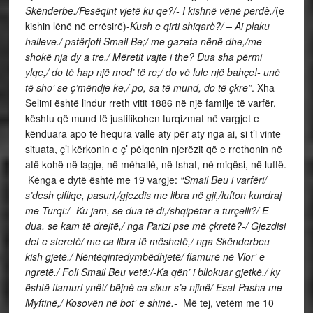
Skënderbe./Pesëqint vjetë ku qe?/- I kishnë vënë perdè./
(e
kishin lënë në errësirë)-
Kush e qirti shiqarè?/ – Ai plaku
halleve./ patërjoti Smail Be;/ me gazeta nënë dhe,/me
shokë nja dy a tre./ Mëretit vajte i the? Dua sha përmi
ylqe,/ do të hap një mod’ të re;/ do vë lule një bahçe!- unë
të sho’ se ç’mëndje ke,/ po, sa të mund, do të çkre”
.
Xha
Selimi është lindur rreth vitit 1886 në një familje të varfër,
kështu që mund të justifikohen turqizmat në vargjet e
kënduara apo të hequra valle aty për aty nga ai, si t’i vinte
situata, ç’i kërkonin e ç’ pëlqenin njerëzit që e rrethonin në
atë kohë në lagje, në mëhallë, në fshat, në miqësi, në luftë.
Kënga e dytë është me 19 vargje:
“Smail Beu i varfëri/
s’desh çifliqe, pasuri,/gjezdis me libra në gji,/lufton kundraj
me Turqi:/- Ku jam, se dua të di,/shqipëtar a turçelli?/ E
dua, se kam të drejtë,/ nga Parizi pse më çkretë?-/ Gjezdisi
det e steretë/ me ca libra të mëshetë,/ nga Skënderbeu
kish gjetë./ Nëntëqintedymbëdhjetë/ flamurë në Vlor’ e
ngretë./ Foli Smail Beu vetë:/-Ka qën’ i bllokuar gjetkë,/ ky
është flamuri ynë!/ bëjnë ca sikur s’e njinë/ Esat Pasha me
Myftinë,/ Kosovën në bot’ e shinë.-
Më tej, vetëm me 10