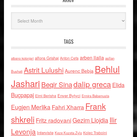
ARKIV
Arkiv
TAGS
arben llalla
alfons Grishaj
Anton Cefa
asllan
albano kolonjari
Behlul
Astrit Lulushi
Aurenc Bebja
Bushati
Jashari
dalip greca
Beqir Sina
Elida
Buçpapaj
Enver Bytyci
Elmi Berisha
Ermira Babamusta
Frank
Eugjen Merlika
Fahri Xharra
shkreli
Ilir
Gezim Llojdia
Fritz radovani
Levonja
Interviste
Kolec Traboini
Keze Kozeta Zylo