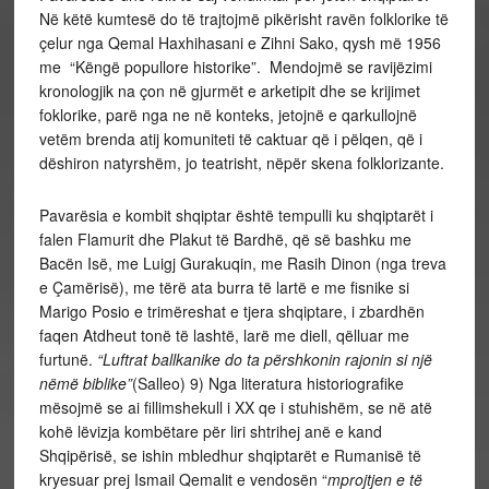
Në këtë kumtesë do të trajtojmë pikërisht ravën folklorike të
çelur nga Qemal Haxhihasani e Zihni Sako, qysh më 1956
me “Këngë popullore historike”. Mendojmë se ravijëzimi
kronologjik na çon në gjurmët e arketipit dhe se krijimet
foklorike, parë nga ne në konteks, jetojnë e qarkullojnë
vetëm brenda atij komuniteti të caktuar që i pëlqen, që i
dëshiron natyrshëm, jo teatrisht, nëpër skena folklorizante.
Pavarësia e kombit shqiptar është tempulli ku shqiptarët i
falen Flamurit dhe Plakut të Bardhë, që së bashku me
Bacën Isë, me Luigj Gurakuqin, me Rasih Dinon (nga treva
e Çamërisë), me tërë ata burra të lartë e me fisnike si
Marigo Posio e trimëreshat e tjera shqiptare, i zbardhën
faqen Atdheut tonë të lashtë, larë me diell, qëlluar me
furtunë.
“Luftrat ballkanike do ta përshkonin rajonin si një
nëmë biblike”
(Salleo) 9) Nga literatura historiografike
mësojmë se ai fillimshekull i XX qe i stuhishëm, se në atë
kohë lëvizja kombëtare për liri shtrihej anë e kand
Shqipërisë, se ishin mbledhur shqiptarët e Rumanisë të
kryesuar prej Ismail Qemalit e vendosën “
mprojtjen e të