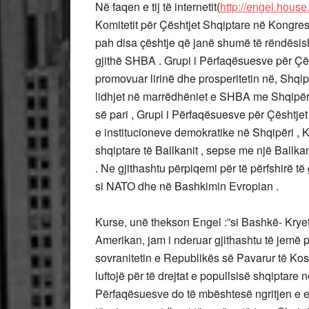
Në faqen e tij të internetit(
http://engel.house
Komitetit për Çështjet Shqiptare në Kongres
pah disa çështje që janë shumë të rëndësis
gjithë SHBA . Grupi i Përfaqësuesve për Çë
promovuar lirinë dhe prosperitetin në, Shqip
lidhjet në marrëdhëniet e SHBA me Shqipëri
së pari , Grupi i Përfaqësuesve për Çështj
e institucioneve demokratike në Shqipëri , K
shqiptare të Ballkanit , sepse me një Ballkan
. Ne gjithashtu përpiqemi për të përfshirë të 
si NATO dhe në Bashkimin Evropian .
Kurse, unë thekson Engel :”si Bashkë- Kryet
Amerikan, jam i nderuar gjithashtu të jemë p
sovranitetin e Republikës së Pavarur të Koso
luftojë për të drejtat e popullsisë shqiptare në
Përfaqësuesve do të mbështesë ngritjen e ek