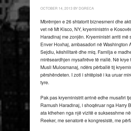
OCTOBER 14, 2013
BY
DGRECA
Mbrëmjen e 26 shtatorit biznesmeni dhe aktiv
vet në Mt Kisco, NY, kryeministrin e Kosov
Haradinaj me zonjën. Kryeministri arriti më 
Enver Hoxhaj, ambasadori në Washington Ak
Sejdiu, këshilltarë dhe miq. Familja e madh
mirëseardhjen mysafirëve të rrallë. Në krye
Musli Mulosmanaj, ndërs përballë tij kryemini
përshëndeten. I zoti i shtëpisë i ka uruar mi
tyre.
Pak pas kryeministrit arrinë edhe musafiri tj
Ramush Haradinaj, i shoqëruar nga Harry Baj
ata kthehen nga një vizitë e suksesshme në
Reeker, me senatorë e kongresistë, me përfaq