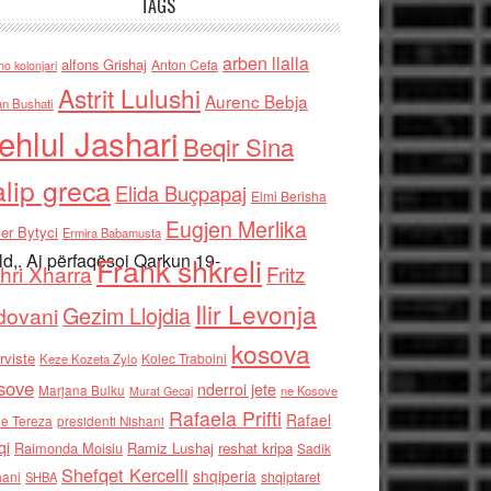
TAGS
arben llalla
alfons Grishaj
Anton Cefa
no kolonjari
Astrit Lulushi
Aurenc Bebja
an Bushati
ehlul Jashari
Beqir Sina
alip greca
Elida Buçpapaj
Elmi Berisha
Eugjen Merlika
er Bytyci
Ermira Babamusta
d,. Ai përfaqësoi Qarkun 19-
Frank shkreli
hri Xharra
Fritz
Ilir Levonja
Gezim Llojdia
dovani
kosova
rviste
Kolec Traboini
Keze Kozeta Zylo
sove
nderroi jete
Marjana Bulku
ne Kosove
Murat Gecaj
Rafaela Prifti
Rafael
e Tereza
presidenti Nishani
qi
Raimonda Moisiu
Ramiz Lushaj
reshat kripa
Sadik
Shefqet Kercelli
shqiperia
hani
shqiptaret
SHBA