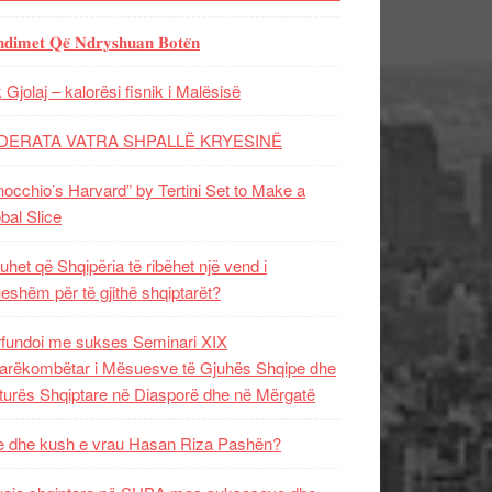
𝐝𝐢𝐦𝐞𝐭 𝐐𝐞̈ 𝐍𝐝𝐫𝐲𝐬𝐡𝐮𝐚𝐧 𝐁𝐨𝐭𝐞̈𝐧
 Gjolaj – kalorësi fisnik i Malësisë
DERATA VATRA SHPALLË KRYESINË
nocchio’s Harvard” by Tertini Set to Make a
bal Slice
uhet që Shqipëria të ribëhet një vend i
ueshëm për të gjithë shqiptarët?
fundoi me sukses Seminari XIX
rëkombëtar i Mësuesve të Gjuhës Shqipe dhe
turës Shqiptare në Diasporë dhe në Mërgatë
 dhe kush e vrau Hasan Riza Pashën?