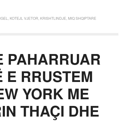
NGEL
,
KOTEJL VJETOR
,
KRISHTLINDJE
,
MIQ SHQIPTARE
E PAHARRUAR
Ë E RRUSTEM
EW YORK ME
IN THAÇI DHE