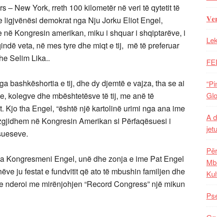
 – New York, rreth 100 kilometër në veri të qytetit të
𝐕𝐞
 ligjvënësi demokrat nga Nju Jorku Eliot Engel,
e në Kongresin amerikan, miku i shquar i shqiptarëve, i
Lek
qindë veta, në mes tyre dhe miqt e tij, më të preferuar
he Selim Lika..
FE
ga bashkëshortia e tij, dhe dy djemtë e vajza, tha se ai
“Pi
qve, kolegve dhe mbështetësve të tij, me anë të
Glo
t. Kjo tha Engel, “është një kartolinë urimi nga ana ime
A d
të zgjidhem në Kongresin Amerikan si Përfaqësuesi i
jet
sueseve.
Për
tha Kongresmeni Engel, unë dhe zonja e ime Pat Engel
Mba
ëve ju festat e fundvitit që ato të mbushin familjen dhe
Kul
rse nderoi me mirënjohjen “Record Congress” një mikun
Pse