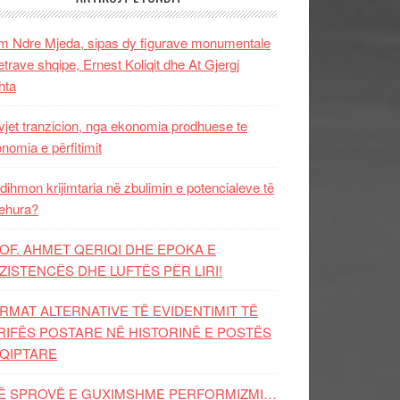
 Ndre Mjeda, sipas dy figurave monumentale
letrave shqipe, Ernest Koliqit dhe At Gjergj
hta
vjet tranzicion, nga ekonomia prodhuese te
nomia e përfitimit
dihmon krijimtaria në zbulimin e potencialeve të
ehura?
OF. AHMET QERIQI DHE EPOKA E
ZISTENCЁS DHE LUFTЁS PЁR LIRI!
RMAT ALTERNATIVE TË EVIDENTIMIT TË
RIFËS POSTARE NË HISTORINË E POSTËS
QIPTARE
Ë SPROVË E GUXIMSHME PERFORMIZMI…