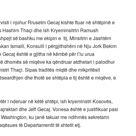
isti i njohur Rrusetm Gecaj kishte ftuar në shtëpinë e
ës Hashim Thaçi dhe ish Kryeminsitrin Ramush
shpejt së bashku me ekipin e tij, Minsitrin e Jashtëm
an Ismaili, Konsulli i përgjithshëm në Nju Jork Bekim
e Gecaj është e gjitha në këmbë për t’iu urua
 të dhomës së miqëve ka qëndruar atdhetari i palodhur
stri Thaçi. Sipas traditës miqtë dhe mikpritësit
rëseardhjen dhe thotë se shtëpia e tij është e miqëve, e
etër i nderuar në këtë shtëpi, ish kryeminstri Kosovës,
raktari dhe Jeff Gecaj. Vonesa është e justifikuar pasi
 Washington, ku janë takuar me ndihmës sekretarin
ësues të Departamentit të shtetit etj.