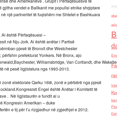
përisë dhe Amerikanëve . Grupit i Përfaqësuesve të
ë gjitha vendet e Ballkanit me popullsi etnike shqiptare
 në një partneritet të fuqishëm me Shtetet e Bashkuara
alba
asll
B
. Ai është Përfaqësuesi –
it në Nju Jork. Ai është anëtar i Partisë
d
që përmban pjesë të Bronxit dhe Westchester
, përfshin prefekturat Yonkers. Në Bronx, ajo
Env
wald,Baychester, Williamsbridge, Van Cortlandt, dhe Wakefiel
Fa
të në pesë ligjistatura nga 1993-2013.
ra
 në zonë elektorale Qarku 16të, zonë e përbërë nga pjesë
Inte
ockland.Kongresisti Engel është Anëtar i Komitetit të
Ko
 . Në ligjistaurën e fundit ai u
Nen
 në Kongresin Amerikan – duke
Flo
tën e tij për t’u rizgjedhur në zgjedhjet e 2012.
Els