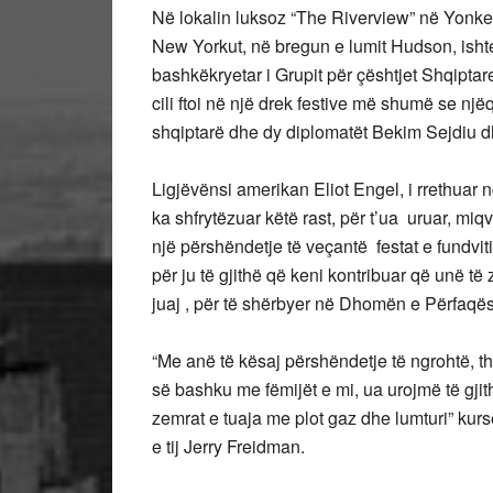
Në lokalin luksoz “The Riverview” në Yonkers
New Yorkut, në bregun e lumit Hudson, ishte
bashkëkryetar i Grupit për çështjet Shqiptar
cili ftoi në një drek festive më shumë se një
shqiptarë dhe dy diplomatët Bekim Sejdiu d
Ligjëvënsi amerikan Eliot Engel, i rrethuar n
ka shfrytëzuar këtë rast, për t’ua uruar, mi
një përshëndetje të veçantë festat e fundviti
për ju të gjithë që keni kontribuar që unë 
juaj , për të shërbyer në Dhomën e Përfaqë
“Me anë të kësaj përshëndetje të ngrohtë, 
së bashku me fëmijët e mi, ua urojmë të gjith
zemrat e tuaja me plot gaz dhe lumturi” ku
e tij Jerry Freidman.