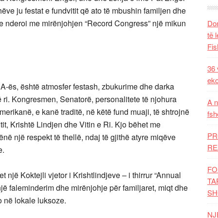
ëve ju festat e fundvitit që ato të mbushin familjen dhe
rse nderoi me mirënjohjen “Record Congress” një mikun
Dom
të 
Fis
36 
eko
 është atmosfer festash, zbukurime dhe darka
 të ri. Kongresmen, Senatorë, personalitete të njohura
A n
rt amerikanë, e kanë traditë, në këtë fund muaji, të shtrojnë
fsh
tit, Krishtë Lindjen dhe Vitin e Ri. Kjo bëhet me
PR
në një respekt të thellë, ndaj të gjithë atyre miqëve
RE
e.
FO
një Koktejli vjetor i Krishtlindjeve – i thirrur “Annual
TA
 një faleminderim dhe mirënjohje për familjaret, miqt dhe
SH
o në lokale luksoze.
NJ