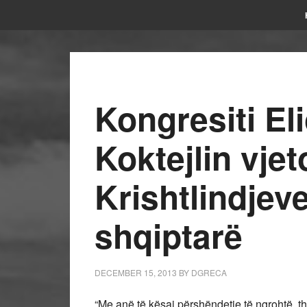
Kongresiti Eli
Koktejlin vjet
Krishtlindje
shqiptarë
DECEMBER 15, 2013
BY
DGRECA
“Me anë të kësaj përshëndetje të ngrohtë, 