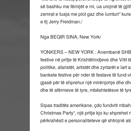
së bashku me fëmijët e mi, ua urojmë të gjith
zemrat e tuaja me plot gaz dhe lumturi” ku
e tij Jerry Freidman./
Nga BEQIR SINA, New York/
YONKERS – NEW YORK : Anembanë SHBA-ës,
festive në pritje të Krishtëlindjeve dhe Vitit
politike, afaristët, artistët dhe zyrtarët e la
bankete festive për nder të festave të fund-vi
gjasë për të shprehur një mirënjohje dhe dhë
dhe të afërmeve të tyre, mbështetësve të tyr
Sipas traditës amerikane, çdo fundviti mbahet 
Christmas Party”, një pritje kjo ku shprehet
përkrahësit e personaliteteve që shtrojnë at