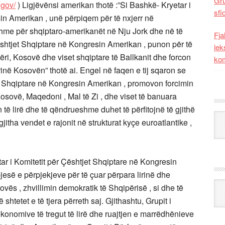
Gr
.gov/
) Ligjëvënsi amerikan thotë :”Si Bashkë- Kryetar i
sfi
in Amerikan , unë përpiqem për të nxjerr në
hme për shqiptaro-amerikanët në Nju Jork dhe në të
Fja
shtjet Shqiptare në Kongresin Amerikan , punon për të
lek
ëri, Kosovë dhe viset shqiptare të Ballkanit dhe forcon
kom
në Kosovën” thotë ai. Engel në faqen e tij sqaron se
et Shqiptare në Kongresin Amerikan , promovon forcimin
osovë, Maqedoni , Mal të Zi , dhe viset të banuara
 të lirë dhe të qëndrueshme duhet të përfitojnë të gjithë
Kat
gjitha vendet e rajonit në strukturat kyçe euroatlantike ,
ar i Komitetit për Çështjet Shqiptare në Kongresin
jesë e përpjekjeve për të çuar përpara lirinë dhe
Ark
vës , zhvillimin demokratik të Shqipërisë , si dhe të
 shtetet e të tjera përreth saj. Gjithashtu, Grupit i
onomive të tregut të lirë dhe ruajtjen e marrëdhënieve