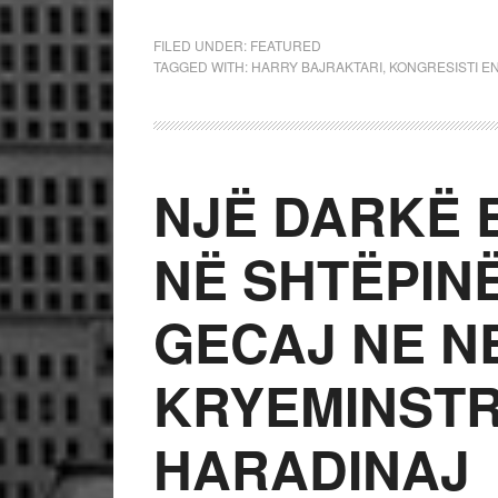
FILED UNDER:
FEATURED
TAGGED WITH:
HARRY BAJRAKTARI
,
KONGRESISTI E
NJË DARKË 
NË SHTËPIN
GECAJ NE N
KRYEMINSTR
HARADINAJ