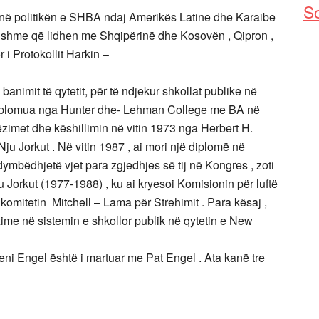
So
në politikën e SHBA ndaj Amerikës Latine dhe Karaibe
dësishme që lidhen me Shqipërinë dhe Kosovën , Qipron ,
 i Protokollit Harkin –
banimit të qytetit, për të ndjekur shkollat ​​publike në
u diplomua nga Hunter dhe- Lehman College me BA në
zimet dhe këshillimin në vitin 1973 nga Herbert H.
 Nju Jorkut . Në vitin 1987 , ai mori një diplomë në
bëdhjetë vjet para zgjedhjes së tij në Kongres , zoti
 Jorkut (1977-1988) , ku ai kryesoi Komisionin për luftë
komitetin Mitchell – Lama për Strehimit . Para kësaj ,
zime në sistemin e shkollor publik në qytetin e New
eni Engel është i martuar me Pat Engel . Ata kanë tre