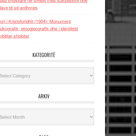
uaja shqiptare në SHBA mes sukseseve dhe
dave të së ardhmes
lori i Kristoforidhit (1904): Monument
sikografik, etnogjeografik dhe i identitetit
bëtar shqiptar
KATEGORITË
egoritë
ARKIV
iv