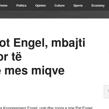
Home
Politics
Opinion
Culture
Sports
Economy
ot Engel, mbajti
or të
ve mes miqve
tha Kongresmeni Engel, unë dhe zonja e ime Pat Engel