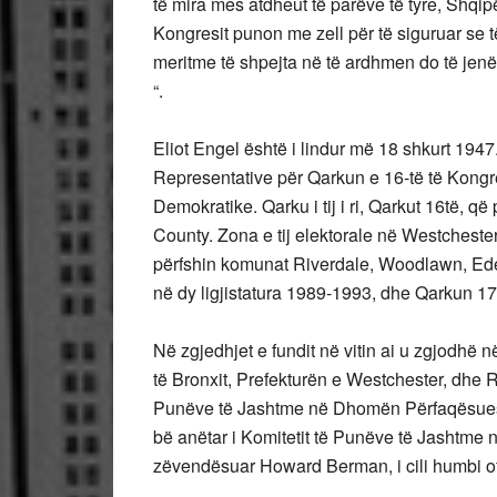
të mira mes atdheut të parëve të tyre, Shqi
Kongresit punon me zell për të siguruar se t
meritme të shpejta në të ardhmen do të jenë
“.
Eliot Engel është i lindur më 18 shkurt 1947
Representative për Qarkun e 16-të të Kongres
Demokratike. Qarku i tij i ri, Qarkut 16të, 
County. Zona e tij elektorale në Westchester
përfshin komunat Riverdale, Woodlawn, Eden
në dy ligjistatura 1989-1993, dhe Qarkun 17
Në zgjedhjet e fundit në vitin ai u zgjodhë
të Bronxit, Prefekturën e Westchester, dhe R
Punëve të Jashtme në Dhomën Përfaqësuesve
bë anëtar i Komitetit të Punëve të Jashtme
zëvendësuar Howard Berman, i cili humbi ofer