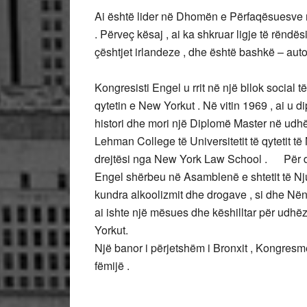
Ai është lider në Dhomën e Përfaqësuesve 
. Përveç kësaj , ai ka shkruar ligje të rën
çështjet irlandeze , dhe është bashkë – autor
Kongresisti Engel u rrit në një bllok social të 
qytetin e New Yorkut . Në vitin 1969 , ai 
histori dhe mori një Diplomë Master në udhë
Lehman College të Universitetit të qytetit të
drejtësi nga New York Law School . Për dym
Engel shërbeu në Asamblenë e shtetit të Nju
kundra alkoolizmit dhe drogave , si dhe Nën
ai ishte një mësues dhe këshilltar për udhë
Yorkut.
Një banor i përjetshëm i Bronxit , Kongresm
fëmijë .