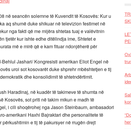
TR
 2008 në seancën solemne të Kuvendit të Kosovës: Kur u
SK
ka aq shumë duke shikuar në televizion festimet në
kur nga fakti që me mijëra shtetas tuaj e valëvitnin
LE
 tjetër kur ishte edhe ditëlindja ime, Shtetet e
PE
rata më e mirë që e kam fituar ndonjëherë për
Oxh
ehlul Jashari/ Kongresisti amerikan Eliot Engel në
tru
sovës uroi sot kosovarët duke shprehr mbështetjen e tij
Arb
 demokratik dhe konsolidimit të shtetndërtimit.
iden
ush Haradinaj, në kuadër të takimeve të shumta në
Sal
 së Kosovës, sot priti në takim mikun e madh të
ko
ngel, i cili shoqërohej nga Jason Steinbaum, ambasadori
o-amerikani Haxhi Bajraktari dhe personalitete të
“Do
her
r përkushtimin e tij të pakursyer në rrugën drejt