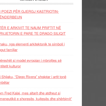
I POEZI PËR GJERGJ KASTRIOTIN-
ËNDERBEUN
TËR E ARKIVIT TE NAUM PRIFTIT NË
RVJETORIN E PARE TE DRAGO SILIQIT
aku, nga elementi arkitektonik te simboli i
ngut familjar
ëreshët si model evropian i mbrojtjes së
titetit kulturor
i Shijaku, “Diego Rivera” shqiptar i artit tonë
mbëtar
m Fred Kalaj, mes altarit dhe atdheut si
meneutikë e shpresës, kujtesës dhe shërbimit”