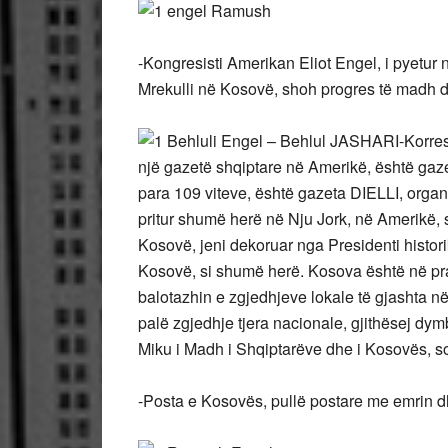
-Kongresisti Amerikan Eliot Engel, i pyetur
Mrekulli në Kosovë, shoh progres të madh d
– Behlul JASHARI-Korresp
një gazetë shqiptare në Amerikë, është gaz
para 109 viteve, është gazeta DIELLI, orga
pritur shumë herë në Nju Jork, në Amerikë, s
Kosovë, jeni dekoruar nga Presidenti histori
Kosovë, si shumë herë. Kosova është në prag
balotazhin e zgjedhjeve lokale të gjashta në
palë zgjedhje tjera nacionale, gjithësej dy
Miku i Madh i Shqiptarëve dhe i Kosovës, s
-Posta e Kosovës, pullë postare me emrin dh