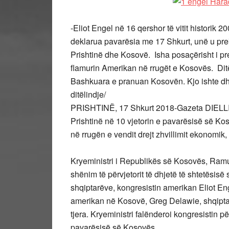
-Eliot Engel në 16 qershor të vitit historik
deklarua pavarësia me 17 Shkurt, unë u pre
Prishtinë dhe Kosovë. Isha posaçërisht i pre
flamurin Amerikan në rrugët e Kosovës. Ditën
Bashkuara e pranuan Kosovën. Kjo ishte dhu
ditëlindje/
PRISHTINË, 17 Shkurt 2018-Gazeta DIELLI-B
Prishtinë në 10 vjetorin e pavarësisë së Ko
në rrugën e vendit drejt zhvillimit ekonomik,
Kryeministri i Republikës së Kosovës, Ram
shënim të përvjetorit të dhjetë të shtetësisë
shqiptarëve, kongresistin amerikan Eliot E
amerikan në Kosovë, Greg Delawie, shqiptar
tjera. Kryeministri falënderoi kongresistin pë
pavarësisë së Kosovës.