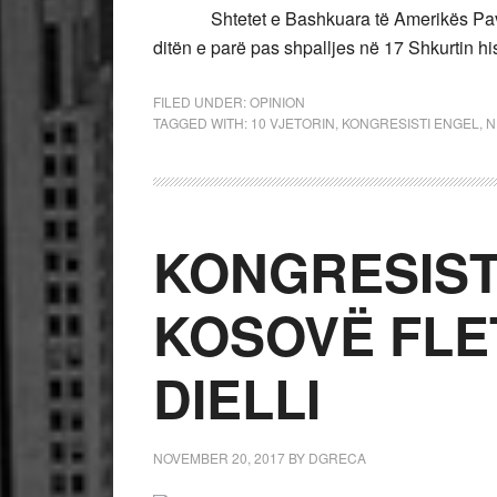
Shtetet e Bashkuara të Amerikës Pavarë
ditën e parë pas shpalljes në 17 Shkurtin hi
FILED UNDER:
OPINION
TAGGED WITH:
10 VJETORIN
,
KONGRESISTI ENGEL
,
N
KONGRESIST
KOSOVË FLE
DIELLI
NOVEMBER 20, 2017
BY
DGRECA