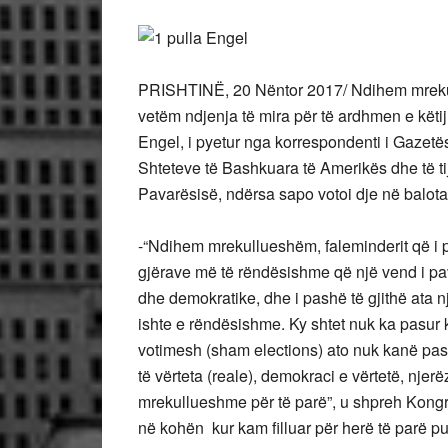
PRISHTINË, 20 Nëntor 2017/ Ndihem mreku
vetëm ndjenja të mira për të ardhmen e këtij
Engel, i pyetur nga korrespondenti i Gazetës
Shteteve të Bashkuara të Amerikës dhe të tij
Pavarësisë, ndërsa sapo votoi dje në balotaz
-“Ndihem mrekullueshëm, faleminderit që i 
gjërave më të rëndësishme që një vend i pav
dhe demokratike, dhe i pashë të gjithë ata nj
ishte e rëndësishme. Ky shtet nuk ka pasur k
votimesh (sham elections) ato nuk kanë pasur
të vërteta (reale), demokraci e vërtetë, njer
mrekullueshme për të parë”, u shpreh Kongre
në kohën kur kam filluar për herë të parë 