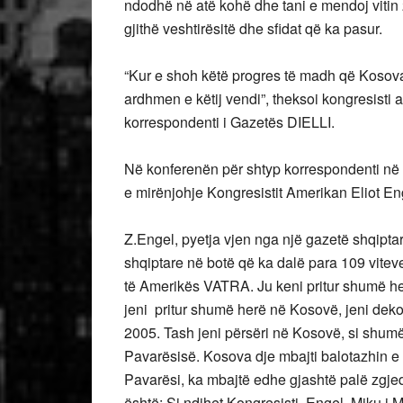
ndodhë në atë kohë dhe tani e mendoj viti
gjithë veshtirësitë dhe sfidat që ka pasur.
“Kur e shoh këtë progres të madh që Kosova 
ardhmen e këtij vendi”, theksoi kongresisti 
korrespondenti i Gazetës DIELLI.
Në konferenën për shtyp korrespondenti në
e mirënjohje Kongresistit Amerikan Eliot En
Z.Engel, pyetja vjen nga një gazetë shqipt
shqiptare në botë që ka dalë para 109 vitev
të Amerikës VATRA. Ju keni pritur shumë her
jeni pritur shumë herë në Kosovë, jeni deko
2005. Tash jeni përsëri në Kosovë, si shumë 
Pavarësisë. Kosova dje mbajti balotazhin e z
Pavarësi, ka mbajtë edhe gjashtë palë zgjed
është: Si ndihet Kongresisti Engel, Miku i 