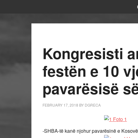
Kongresisti 
festën e 10 vj
pavarësisë s
FEBRUARY 17, 2018
BY
DGRECA
-SHBA-të kanë njohur pavarësinë e Kosovës 