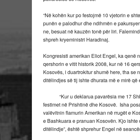
“Në kohën kur po festojmë 10 vjetorin e shte
punën e palodhur dhe ndihmën e pakursyer që
ne, besuat në kauzën tonë për liri. Faleminde
shpreh kryeministri Haradinaj.
Kongresisti amerikan Eliot Engel, ka qenë n
qershorin e vitit historik 2008, kur në 16 q
Kosovës, i duartrokitur shumë here, tha se
ditëlindjes së tij ishte dhurata më e mirë që 
“Kur u deklarua pavarësia me 17 Shkurt,
festimet në Prishtinë dhe Kosovë. Isha posaç
valëvitnin flamurin Amerikan në rrugët e Kos
e Bashkuara e pranuan Kosovën. Kjo ishte d
ditëlindje”, është shprehur Engel në seancën