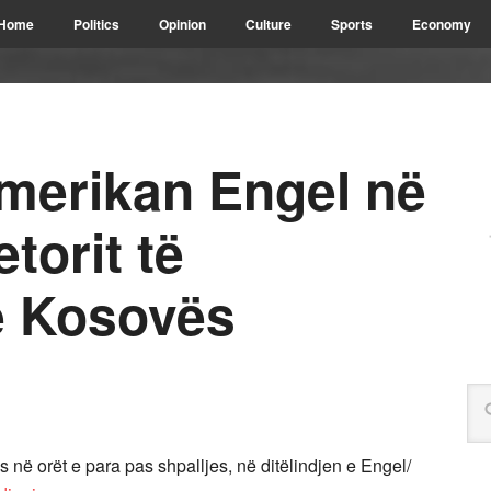
Home
Politics
Opinion
Culture
Sports
Economy
amerikan Engel në
etorit të
ë Kosovës
në orët e para pas shpalljes, në ditëlindjen e Engel/