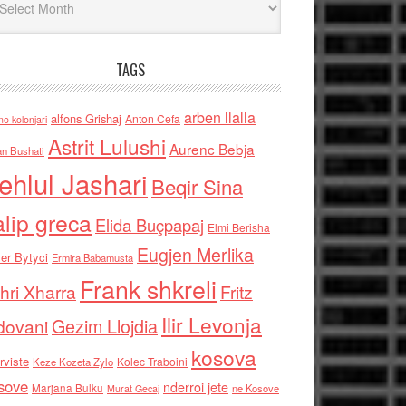
TAGS
arben llalla
alfons Grishaj
Anton Cefa
no kolonjari
Astrit Lulushi
Aurenc Bebja
an Bushati
ehlul Jashari
Beqir Sina
alip greca
Elida Buçpapaj
Elmi Berisha
Eugjen Merlika
er Bytyci
Ermira Babamusta
Frank shkreli
hri Xharra
Fritz
Ilir Levonja
Gezim Llojdia
dovani
kosova
rviste
Kolec Traboini
Keze Kozeta Zylo
sove
nderroi jete
Marjana Bulku
ne Kosove
Murat Gecaj