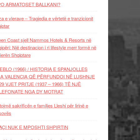
PO ARMATOSET BALLKANI?
za e vlerave – Tragjedia e vërtetë e tranzicionit
iptar
en Coast sjell Nammos Hotels & Resorts në
ipëri: Një destinacion i ri lifestyle merr formë në
ierën Shqiptare
EBLO (1966) / HISTORIA E SPANJOLLES
A VALENCIA QË PËRFUNDOI NË LUSHNJE
29 VJET PRITJE (1937 – 1966) TË NJË
LEFONATE NGA DY MOTRAT
tojmë sakrificën e familjes Lleshi për lirinë e
sovës
AÇI NUK E MPOSHTI SHPIRTIN