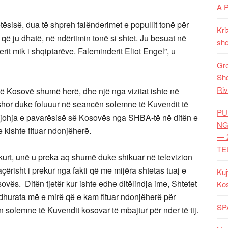
A 
tësisë, dua të shpreh falënderimet e popullit tonë për
Kri
 ju dhatë, në ndërtimin tonë si shtet. Ju besuat në
shq
rit mik i shqiptarëve. Faleminderit Eliot Engel”, u
Gre
Shq
Riv
ë Kosovë shumë herë, dhe një nga vizitat ishte në
ershor duke foluuur në seancën solemne të Kuvendit të
PU
 njohja e pavarësisë së Kosovës nga SHBA-të në ditën e
NG
e kishte fituar ndonjëherë.
— 
TE
 unë u preka aq shumë duke shikuar në televizion
ërisht i prekur nga fakti që me mijëra shtetas tuaj e
Kuj
ovës. Ditën tjetër kur ishte edhe ditëlindja ime, Shtetet
Ko
hurata më e mirë që e kam fituar ndonjëherë për
SP
 solemne të Kuvendit kosovar të mbajtur për nder të tij.