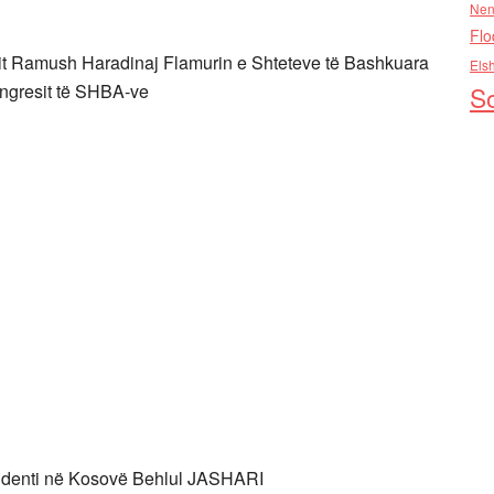
Nen
Flo
trit Ramush Haradinaj Flamurin e Shteteve të Bashkuara
Els
ongresit të SHBA-ve
So
denti në Kosovë Behlul JASHARI