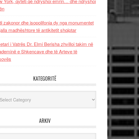
 York, qyteti që ndryshoi emrin… dhe ndryshoi
ën
i zakonor dhe isopolifonia dy nga monumentet
jalla madhështore të antikitetit shqiptar
etari i Vatrës Dr. Elmi Berisha zhvilloi takim në
deminë e Shkencave dhe të Arteve të
sovës
KATEGORITË
egoritë
ARKIV
iv