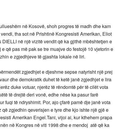
llueshëm në Kosovë, shoh progres të madh dhe kam
 vendi, tha sot në Prishtinë Kongresisti Amerikan, Eliot
 DIELLI në një vizitë vendit që ka gjithë mbështetjen e
 e që pas më pak se tre muajve do festojë 10 vjetorin e
hin e zgjedhjeve të gjashta lokale në liri.
përmendët zgjedhjet e djeshme sepse natyrisht një prej
aur dhe demokratik duhet të ketë janë zgjedhjet e lira
erëz duke votuar, njerëz të rëndomtë për të cilët vota
ëtë të drejtë deri vonë, edhe nëse ka pasur farë
 fuqi të ndryshimit. Por, ajo çfarë pamë dje janë vota
ëz që zgjedhin qeverisjen e tyre dhe kjo ishte një gjë e
sisti Amerikan Engel.Tani, vijoi ai, kur kthehem prapa
punën në Kongres në viti 1998 dhe e mendoj atë që ka