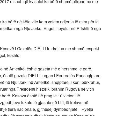
n 2017 e shoh që ky shtet ka bërë shumë përparime me
ka bërë në këto vite kam vetëm ndjenja të mira për të
amerikan nga Nju Jorku, Engel, i pyetur në Prishtinë nga
 Kosovë i Gazetës DIELLI iu drejtua me shumë respekt
gel, kështu:
are në Amerikë, është gazeta më e hershme, e parë,
e, është gazeta DIELLI, organ i Federatës Panshqiptare
ë në Nju Jork, në Amerikë, shqiptarë, i keni përkrahur,
ruar nga Presidenti historik Ibrahim Rugova në vitin
herë. Kosova është në prag të 10 vjetorit të
gjedhjeve lokale të gjashta në Liri, të tretave në
hje tjera nacionale, gjithësej dymbëdhjetë. Pyetja
Madh i Shqiptarëve dhe i Kosovës, sot në Kosovë, në