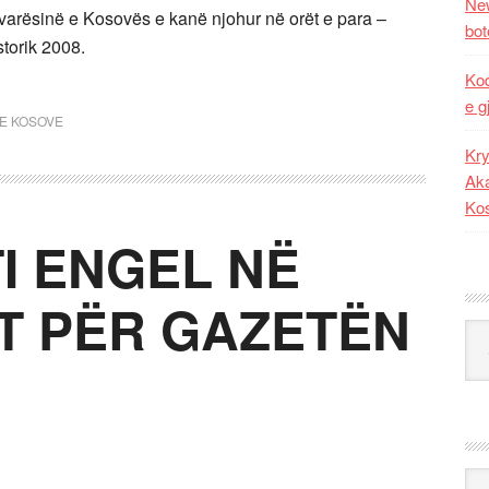
New
sinë e Kosovës e kanë njohur në orët e para –
bot
storik 2008.
Kod
e g
E KOSOVE
Kry
Aka
Ko
I ENGEL NË
T PËR GAZETËN
Kat
Ark