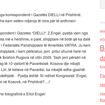
 nga korrespondenti i Gazetës DIELLI në Prishtinë:
he kam vetëm ndjenja të mira për të ardhmen/
alba
ondent i Gazetes “DIELLI”: Z.Engel, pyetja vjen nga
eta më e hershme, e parë, shqiptare në botë që ka dalë
asll
n i Federatës Panshqiptare të Amerikës VATRA. Ju keni
B
hqiptarë, i keni përkrahur, jeni pritur shumë herë në
d
k Ibrahim Rugova në vitin 2005. Tash jeni përsëri në
 të 10 vjetorit të Pavarësisë. Kosova dje mbajti
Env
 Liri, të tretave në Pavarësi, ka mbajtë edhe gjashtë
Fa
mbëdhjetë. Pyetja është: Si ndihet Kongresisti Engel,
ot në Kosovë, në Prishtinë?…//
ra
e fotografinë e Eliot Engel/
Inte
Ko