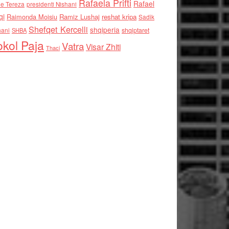
Rafaela Prifti
Rafael
e Tereza
presidenti Nishani
qi
Raimonda Moisiu
Ramiz Lushaj
reshat kripa
Sadik
Shefqet Kercelli
shqiperia
hani
shqiptaret
SHBA
kol Paja
Vatra
Visar Zhiti
Thaci