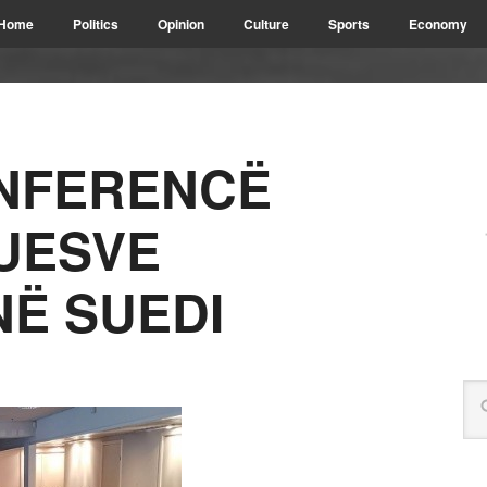
Home
Politics
Opinion
Culture
Sports
Economy
ONFERENCË
UESVE
NË SUEDI