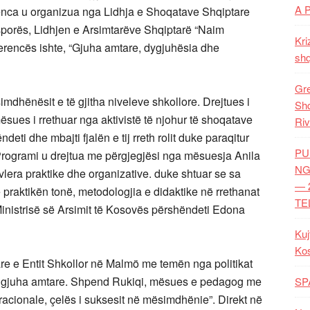
A 
nca u organizua nga Lidhja e Shoqatave Shqiptare
sporës, Lidhjen e Arsimtarëve Shqiptarë “Naim
Kri
erencës ishte, “Gjuha amtare, dygjuhësia dhe
shq
Gre
imdhënësit e të gjitha niveleve shkollore. Drejtues i
Shq
ësues i rrethuar nga aktivistë të njohur të shoqatave
Riv
deti dhe mbajti fjalën e tij rreth rolit duke paraqitur
PU
 Programi u drejtua me përgjegjësi nga mësuesja Anila
NG
vlera praktike dhe organizative. duke shtuar se sa
— 
praktikën tonë, metodologjia e didaktike në rrethanat
TE
Ministrisë së Arsimit të Kosovës përshëndeti Edona
Kuj
Ko
re e Entit Shkollor në Malmö me temën nga politikat
 gjuha amtare. Shpend Rukiqi, mësues e pedagog me
SP
racionale, çelës i suksesit në mësimdhënie”. Direkt në