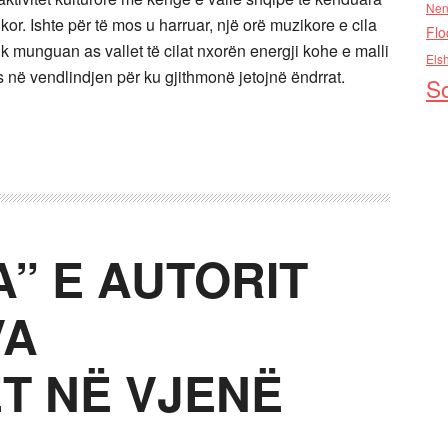
Nen
or. Ishte për të mos u harruar, një orë muzikore e cila
Flo
k munguan as vallet të cilat nxorën energji kohe e malli
Els
 në vendlindjen për ku gjithmonë jetojnë ëndrrat.
So
” E AUTORIT
VA
T NË VJENË