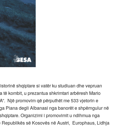
storinë shqiptare si vatër ku studiuan dhe vepruan
ra të kombit, u prezantua shkrimtari arbëresh Mario
IA”. Një promovim që përputhët me 533 vjetorin e
ga Piana degli Albanasi nga banorët e shpërngulur në
 shqiptare. Organizimi i promovimit u ndihmua nga
 Republikës së Kosovës në Austri, Europhaus, Lidhja