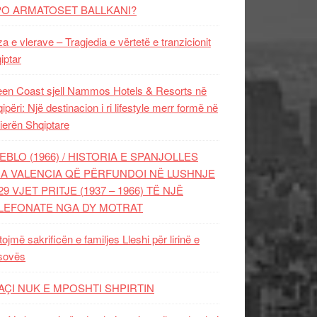
PO ARMATOSET BALLKANI?
za e vlerave – Tragjedia e vërtetë e tranzicionit
iptar
en Coast sjell Nammos Hotels & Resorts në
ipëri: Një destinacion i ri lifestyle merr formë në
ierën Shqiptare
EBLO (1966) / HISTORIA E SPANJOLLES
A VALENCIA QË PËRFUNDOI NË LUSHNJE
29 VJET PRITJE (1937 – 1966) TË NJË
LEFONATE NGA DY MOTRAT
tojmë sakrificën e familjes Lleshi për lirinë e
sovës
AÇI NUK E MPOSHTI SHPIRTIN