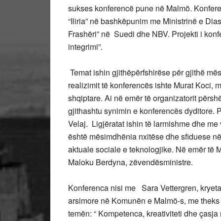
sukses konferencë pune në Malmö. Konfere
“Iliria” në bashkëpunim me Ministrinë e Dia
Frashëri” në Suedi dhe NBV. Projekti i konf
integrimi”.
Temat ishin gjithëpërfshirëse për gjithë mës
realizimit të konferencës ishte Murat Koci, m
shqiptare. Ai në emër të organizatorit përshën
gjithashtu synimin e konferencës dyditore.
Velaj. Ligjëratat ishin të larmishme dhe me 
është mësimdhënia nxitëse dhe sfiduese në 
aktuale sociale e teknologjike. Në emër të 
Maloku Berdyna, zëvendësministre.
Konferenca nisi me Sara Vettergren, kryeta
arsimore në Komunën e Malmö-s, me theks
temën: “ Kompetenca, kreativiteti dhe çasja 