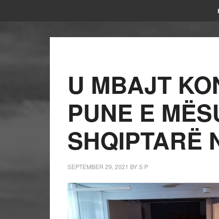
U MBAJT K
PUNE E MËS
SHQIPTARË 
SEPTEMBER 29, 2021
BY
S P