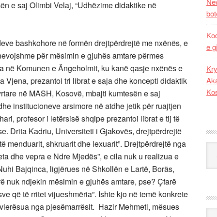
New
mën e saj Olimbi Velaj, “Udhëzime didaktike në
bot
Kod
eve bashkohore në formën drejtpërdrejtë me nxënës, e
e g
e nevojshme për mësimin e gjuhës amtare përmes
ka në Komunen e Ängeholmit, ku kanë qasje nxënës e
Kry
jena, prezantoi tri librat e saja dhe koncepti didaktik
Aka
Ko
yrtare në MASH, Kosovë, mbajti kumtesën e saj
institucioneve arsimore në atdhe jetik për ruajtjen
i, profesor i letërsisë shqipe prezantoi librat e tij të
e. Drita Kadriu, Universiteti i Gjakovës, drejtpërdrejtë
ë menduarit, shkruarit dhe lexuarit”. Drejtpërdrejtë nga
Kat
eta dhe vepra e Ndre Mjedës”, e cila nuk u realizua e
Nuhi Bajqinca, ligjërues në Shkollën e Lartë, Boräs,
arë nuk ndjekin mësimin e gjuhës amtare, pse? Çfarë
ve që të rritet vijueshmëria”. Ishte kjo në temë konkrete
u vlerësua nga pjesëmarrësit. Hazir Mehmeti, mësues
Ark