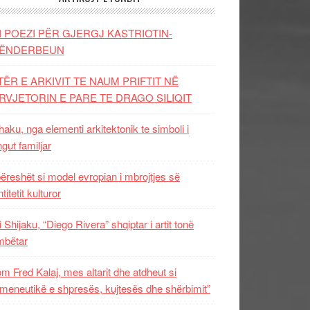
I POEZI PËR GJERGJ KASTRIOTIN-
ËNDERBEUN
TËR E ARKIVIT TE NAUM PRIFTIT NË
RVJETORIN E PARE TE DRAGO SILIQIT
aku, nga elementi arkitektonik te simboli i
ngut familjar
ëreshët si model evropian i mbrojtjes së
titetit kulturor
i Shijaku, “Diego Rivera” shqiptar i artit tonë
mbëtar
m Fred Kalaj, mes altarit dhe atdheut si
meneutikë e shpresës, kujtesës dhe shërbimit”