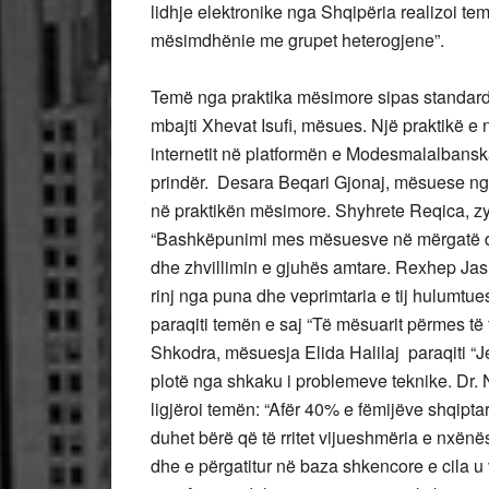
lidhje elektronike nga Shqipëria realizoi te
mësimdhënie me grupet heterogjene”.
Temë nga praktika mësimore sipas standard
mbajti Xhevat Isufi, mësues. Një praktikë 
internetit në platformën e Modesmalalbans
prindër. Desara Beqari Gjonaj, mësuese nga V
në praktikën mësimore. Shyhrete Reqica, z
“Bashkëpunimi mes mësuesve në mërgatë dhe 
dhe zhvillimin e gjuhës amtare. Rexhep Jashar
rinj nga puna dhe veprimtaria e tij hulumtues
paraqiti temën e saj “Të mësuarit përmes të t
Shkodra, mësuesja Elida Halilaj paraqiti “J
plotë nga shkaku i problemeve teknike. Dr. 
ligjëroi temën: “Afër 40% e fëmijëve shqipt
duhet bërë që të rritet vijueshmëria e nxënës
dhe e përgatitur në baza shkencore e cila 