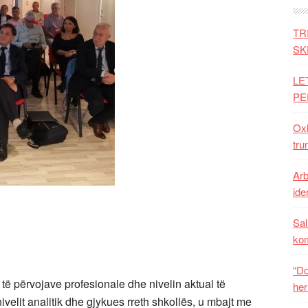
TR
SK
LE
PE
Oxh
tru
Arb
iden
Sal
ko
“Do
përvojave profesionale dhe nivelin aktual të
her
nivelit analitik dhe gjykues rreth shkollës, u mbajt me