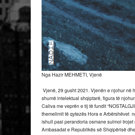
Nga Hazir MEHMETI, Vjenë
Vjenë, 29 gusht 2021. Vjenën e njohur në hi
shumë intelektual shqiptarë, figura të njohu
Caliva me veprën e tij të fundit “NOSTALGJ
themelimit të qytezës Hora e Arbërshëvet n
ishull pasi perandoria osmane sulmoi trojet
Ambasadat e Republikës së Shqipërisë dhe