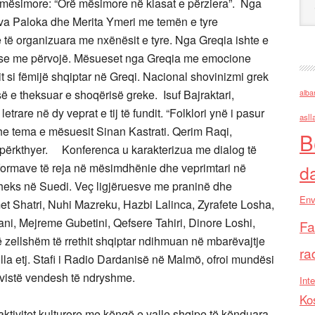
j mësimore: “Orë mësimore në klasat e përziera”. Nga
a Paloka dhe Merita Ymeri me temën e tyre
re të organizuara me nxënësit e tyre. Nga Greqia ishte e
e me përvojë. Mësueset nga Greqia me emocione
rit si fëmijë shqiptar në Greqi. Nacional shovinizmi grek
së e theksuar e shoqërisë greke. Isuf Bajraktari,
alba
letrare në dy veprat e tij të fundit. “Folklori ynë i pasur
asll
she tema e mësuesit Sinan Kastrati. Qerim Raqi,
B
 të përkthyer. Konferenca u karakterizua me dialog të
 formave të reja në mësimdhënie dhe veprimtari në
d
theks në Suedi. Veç ligjëruesve me praninë dhe
Env
t Shatri, Nuhi Mazreku, Hazbi Lalinca, Zyrafete Losha,
i, Mejreme Gubetini, Qefsere Tahiri, Dinore Loshi,
Fa
të zellshëm të rrethit shqiptar ndihmuan në mbarëvajtje
ra
illa etj. Stafi i Radio Dardanisë në Malmö, ofroi mundësi
vistë vendesh të ndryshme.
Inte
Ko
tivitet kulturore me këngë e valle shqipe të kënduara