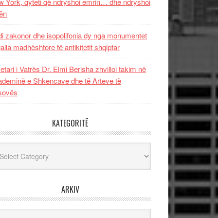
 York, qyteti që ndryshoi emrin… dhe ndryshoi
ën
i zakonor dhe isopolifonia dy nga monumentet
jalla madhështore të antikitetit shqiptar
etari i Vatrës Dr. Elmi Berisha zhvilloi takim në
deminë e Shkencave dhe të Arteve të
sovës
KATEGORITË
egoritë
ARKIV
iv