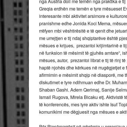
nga Austria doli me temën nga praktika e ti
Greqia erdhën me temën e tyre mësueset Ev
interesante mbi aktivitet arsimore e kulturo
pranishme edhe Jonida Koci Mema, mësues
rrëfyen mbi vështirësitë e të qenit dhe jetua
me urrejtjen e tij ndaj shqiptarëve është pje
mësues e krijues, prezantoi krijimtarinë e tij 
në funksion të mësimit të gjuhës amtare”, i
mësues, autor, prezantoi librat e tij të rinj
haptë njohës dhe kërkues në rrugëgjetjet e
afirmimin e mësimit shqip në diasporë, me 
diskutimet e tyre ndihmuan edhe Dr. Muhame
Shaban Gashi. Adem Qerimaj, Sanije Selman
Ismail Rugova, Mirela Bicaku etj. Aktivistë 
të konferencës, mes tyre aktiv ishte Isuf Top
komunikimi me dëgjuesit nga mësues e akti
Për Pjesëmarrësit në mbrëmje u organizua ak