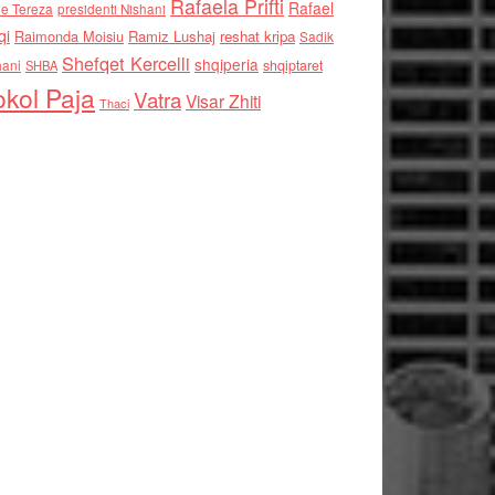
Rafaela Prifti
Rafael
e Tereza
presidenti Nishani
qi
Raimonda Moisiu
Ramiz Lushaj
reshat kripa
Sadik
Shefqet Kercelli
shqiperia
hani
shqiptaret
SHBA
kol Paja
Vatra
Visar Zhiti
Thaci