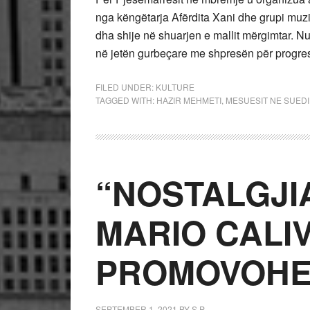
nga këngëtarja Afërdita Xani dhe grupi muzik
dha shije në shuarjen e mallit mërgimtar. Nu
në jetën gurbeçare me shpresën për progres
FILED UNDER:
KULTURE
TAGGED WITH:
HAZIR MEHMETI
,
MESUESIT NE SUEDI
“NOSTALGJIA
MARIO CALI
PROMOVOHE
SEPTEMBER 1, 2021
BY
S P