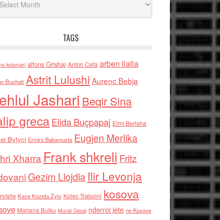
TAGS
arben llalla
alfons Grishaj
Anton Cefa
no kolonjari
Astrit Lulushi
Aurenc Bebja
an Bushati
ehlul Jashari
Beqir Sina
alip greca
Elida Buçpapaj
Elmi Berisha
Eugjen Merlika
er Bytyci
Ermira Babamusta
Frank shkreli
hri Xharra
Fritz
Ilir Levonja
Gezim Llojdia
dovani
kosova
rviste
Kolec Traboini
Keze Kozeta Zylo
sove
nderroi jete
Marjana Bulku
ne Kosove
Murat Gecaj