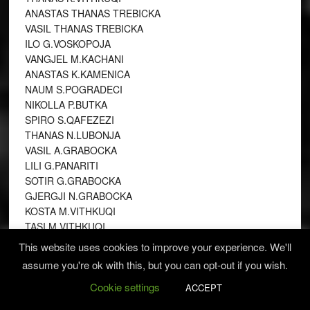
ANASTAS THANAS TREBICKA
VASIL THANAS TREBICKA
ILO G.VOSKOPOJA
VANGJEL M.KACHANI
ANASTAS K.KAMENICA
NAUM S.POGRADECI
NIKOLLA P.BUTKA
SPIRO S.QAFEZEZI
THANAS N.LUBONJA
VASIL A.GRABOCKA
LILI G.PANARITI
SOTIR G.GRABOCKA
GJERGJI N.GRABOCKA
KOSTA M.VITHKUQI
TASI M.VITHKUQI
ROPI A.LESHNJA
This website uses cookies to improve your experience. We'll
TUSHI M.VITHKUQI
assume you're ok with this, but you can opt-out if you wish.
STAVRE A.TEGO
Cookie settings
KRISTO K.MIFOLI
ACCEPT
PETRO TH.BOBOSHTICA