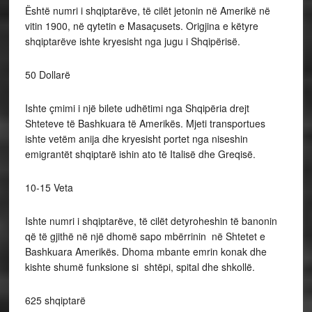
Është numri i shqiptarëve, të cilët jetonin në Amerikë në
vitin 1900, në qytetin e Masaçusets. Origjina e këtyre
shqiptarëve ishte kryesisht nga jugu i Shqipërisë.
50 Dollarë
Ishte çmimi i një bilete udhëtimi nga Shqipëria drejt
Shteteve të Bashkuara të Amerikës. Mjeti transportues
ishte vetëm anija dhe kryesisht portet nga niseshin
emigrantët shqiptarë ishin ato të Italisë dhe Greqisë.
10-15 Veta
Ishte numri i shqiptarëve, të cilët detyroheshin të banonin
që të gjithë në një dhomë sapo mbërrinin në Shtetet e
Bashkuara Amerikës. Dhoma mbante emrin konak dhe
kishte shumë funksione si shtëpi, spital dhe shkollë.
625 shqiptarë