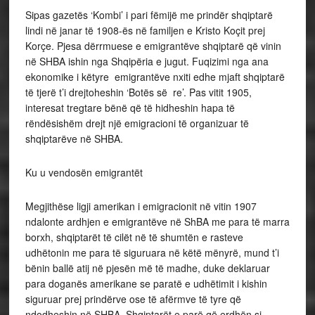
Sipas gazetës ‘Kombi’ i pari fëmijë me prindër shqiptarë
lindi në janar të 1908-ës në familjen e Kristo Koçit prej
Korçe. Pjesa dërrmuese e emigrantëve shqiptarë që vinin
në SHBA ishin nga Shqipëria e jugut. Fuqizimi nga ana
ekonomike i këtyre emigrantëve nxiti edhe mjaft shqiptarë
të tjerë t’i drejtoheshin ‘Botës së re’. Pas vitit 1905,
interesat tregtare bënë që të hidheshin hapa të
rëndësishëm drejt një emigracioni të organizuar të
shqiptarëve në SHBA.
Ku u vendosën emigrantët
Megjithëse ligji amerikan i emigracionit në vitin 1907
ndalonte ardhjen e emigrantëve në ShBA me para të marra
borxh, shqiptarët të cilët në të shumtën e rasteve
udhëtonin me para të siguruara në këtë mënyrë, mund t’i
bënin ballë atij në pjesën më të madhe, duke deklaruar
para doganës amerikane se paratë e udhëtimit i kishin
siguruar prej prindërve ose të afërmve të tyre që
ndodheshin në SHBA. Shqiptarët e parë që erdhën si