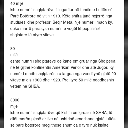
40 mijë
ishte numri i shqiptarëve i llogaritur në fundin e Luftës së
Parë Botërore në vitin 1919. Këto shifra janë nxjerrë nga
studiuesi dhe profesori Beqir Meta. Një numër i madh ky,
duke marrë parasysh numrin e vogël të popullsisë
shqiptare të atyre viteve.
80
mijë
është numri i shqiptarëve që kanë emigruar nga Shqipëria
në të gjithë kontinentin Amerikan Verior dhe atë Jugor. Ky
numër i madh shqiptarësh u largua nga vendi ynë gjatë 20
viteve midis 1900 dhe 1920. Prej tyre 50 mijë ndodheshin
vetëm në SHBA.
3000
mijë
ishte numri i shqiptarëve që kishin emigruar në SHBA, të
cilët morën pjesë aktive në ushtrinë amerikane gjatë luftës
së parë botërore megjithëse shumica e tyre nuk kishte