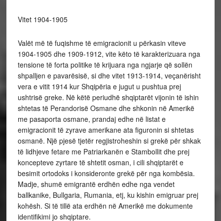
Vitet 1904-1905
Valët më të fuqishme të emigracionit u përkasin viteve
1904-1905 dhe 1909-1912, vite këto të karakterizuara nga
tensione të forta politike të krijuara nga ngjarje që sollën
shpalljen e pavarësisë, si dhe vitet 1913-1914, veçanërisht
vera e vitit 1914 kur Shqipëria e jugut u pushtua prej
ushtrisë greke. Në këtë periudhë shqiptarët vijonin të ishin
shtetas të Perandorisë Osmane dhe shkonin në Amerikë
me pasaporta osmane, prandaj edhe në listat e
emigracionit të zyrave amerikane ata figuronin si shtetas
osmanë. Një pjesë tjetër regjistroheshin si grekë për shkak
të lidhjeve fetare me Patriarkanën e Stambollit dhe prej
koncepteve zyrtare të shtetit osman, i cili shqiptarët e
besimit ortodoks i konsideronte grekë për nga kombësia.
Madje, shumë emigrantë erdhën edhe nga vendet
ballkanike, Bullgaria, Rumania, etj, ku kishin emigruar prej
kohësh. Si të tillë ata erdhën në Amerikë me dokumente
identifikimi jo shqiptare.