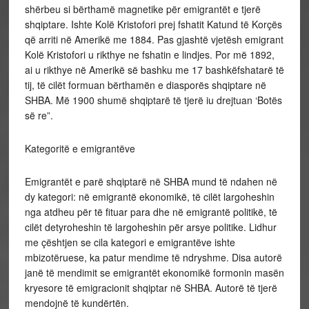
shërbeu si bërthamë magnetike për emigrantët e tjerë
shqiptare. Ishte Kolë Kristofori prej fshatit Katund të Korçës
që arriti në Amerikë me 1884. Pas gjashtë vjetësh emigrant
Kolë Kristofori u rikthye ne fshatin e lindjes. Por më 1892,
ai u rikthye në Amerikë së bashku me 17 bashkëfshatarë të
tij, të cilët formuan bërthamën e diasporës shqiptare në
SHBA. Më 1900 shumë shqiptarë të tjerë iu drejtuan ‘Botës
së re”.
Kategoritë e emigrantëve
Emigrantët e parë shqiptarë në SHBA mund të ndahen në
dy kategori: në emigrantë ekonomikë, të cilët largoheshin
nga atdheu për të fituar para dhe në emigrantë politikë, të
cilët detyroheshin të largoheshin për arsye politike. Lidhur
me çështjen se cila kategori e emigrantëve ishte
mbizotëruese, ka patur mendime të ndryshme. Disa autorë
janë të mendimit se emigrantët ekonomikë formonin masën
kryesore të emigracionit shqiptar në SHBA. Autorë të tjerë
mendojnë të kundërtën.