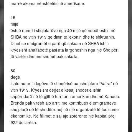
marrë akoma nënshtetësinë amerikane.
15
mijë
është numri i shqiptarëve nga 40 mijë që ndodheshin në
SHBA në vitin 1919 që dinin të lexonin dhe të shkruanin.
Dihet se emigrantët e parë që shkuan në SHBA ishin
kryesisht analfabetë pasi ata largoheshin nga një Shqipëri
të varfër dhe me shumë pak shkolla.
80
degë
ishte numri i degëve të shoqërisë panshqiptare “Vatra” në
vitin 1919. Kryesisht degët e kësaj shoqërie ishin
shpërndarë në të gjithë territorin amerikan dhe në Kanada.
Brenda pak vitesh ajo arriti me kontributin e emigrantëve
shqiptarë që të shndërrohej në një organizatë të fuqishme
ekonomike. Në fillimet e saj ajo zotëronte një kapital prej
922 dollarësh.