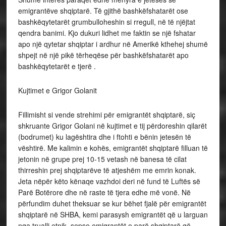
emigrantëve shqiptarë. Të gjithë bashkëfshatarët ose
bashkëqytetarët grumbulloheshin si rregull, në të njëjtat
qendra banimi. Kjo dukuri lidhet me faktin se një fshatar
apo një qytetar shqiptar i ardhur në Amerikë kthehej shumë
shpejt në një pikë tërheqëse për bashkëfshatarët apo
bashkëqytetarët e tjerë .
Kujtimet e Grigor Golanit
Fillimisht si vende strehimi për emigrantët shqiptarë, siç
shkruante Grigor Golani në kujtimet e tij përdoreshin qilarët
(bodrumet) ku lagështira dhe i ftohti e bënin jetesën të
vështirë. Me kalimin e kohës, emigrantët shqiptarë filluan të
jetonin në grupe prej 10-15 vetash në banesa të cilat
thirreshin prej shqiptarëve të atjeshëm me emrin konak.
Jeta nëpër këto kënaqe vazhdoi deri në fund të Luftës së
Parë Botërore dhe në raste të tjera edhe më vonë. Në
përfundim duhet theksuar se kur bëhet fjalë për emigrantët
shqiptarë në SHBA, kemi parasysh emigrantët që u larguan
nga trualli etnik, sepse emigrantët e parë shqiptarë që