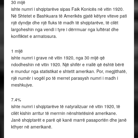
30 mijë
ishte numri i shqiptarëve sipas Faik Konicës në vitin 1920.
Në Shtetet e Bashkuara të Amerikës gjatë këtyre viteve pati
një dyndje dhe një fluks të madh të shqiptarëve, të cilët
largoheshin nga vendi i tyre i dërrmuar nga luftërat dhe
konfliktet e armatosura.
1 mijë
ishte numri i grave në vitin 1920, nga 30 mijë që
ndodheshin në vitin 1920. Një shifër e rrallë që është bërë
e mundur nga statistikat e shtetit amerikan. Por, megjithatë,
një numër i vogël po të merret parasysh numri i madh i
meshkujve.
7.4%
ishte numri i shqiptarëve të natyralizuar në vitin 1920, të
cilët kishin arritur të merrnin nënshtetësinë amerikane.
Janë shqiptarët e parë që kanë marrë pasaportën dhe janë
kthyer në amerikanë.