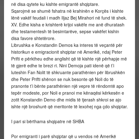
në disa qytete ku kishte emigrantë shqiptare.
Sqarojmë se shumë fshatra në krahinën e Korçës i kishte
lënë vakëf feudali i madh Iljaz Bej Mirahori në fund të shek.
XV. Edhe kisha e krishterë krijoi vakëfe me anë dhuratash
dhe testamentesh të besimtarëve, sepse vakëfet kishin
disa favore shtetërore.
Librushka e Konstandin Demos ka interes të veçantë për
historikun e emigracionit shqiptar në Amerikë, ndaj Peter
Prifti e përktheu edhe anglisht që të kishte një përhapje më
të gjerë edhe te brezi ri. Nini Demoja pati idenë që t’i
luteshin Fan Nolit të shkruante parathënien për librushkën
dhe Peter Prifti shënon se nuk besonte që Noli do të
pranonte t’i bënte parathënien një vepre të rëndomtë apo
tepër modeste, por Noli e pranoi me kënaqësi kërkesën e
zotit Konstandin Demo dhe midis të tjerash shkroi se ajo
ishte një broshurë që meritonte të lexohej nga çdo shqiptar.
I pari si bërthama shqipatre në SHBA
Por emigranti i parë shqiptar që u vendos në Amerikë