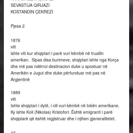
SEVASTIJA QIRJAZI
KOSTANDIN ÇEKREZI
Pjesa 2
1876
viti
ishte viti kur shqiptari i parë vuri këmbë në truallin
amerikan. Sipas disa burimeve, shqiptari ishte nga Korça
dhe më pas ndërroi destinacion duke u spostuar në
Amerikën e Jugut dhe duke përfunduar më pas në
Argjentinë
1889
viti
Ishte shqiptari i dytë, i cili vuri këmbë në tokën amerikane.
Ky ishte Koli (Nikolas) Kristofori. Është emigranti i parë
shqiptarë që është regjistruar dhe i njihen gjeneralitetet.
42