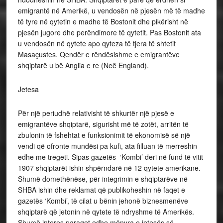
emigrantë në Amerikë, u vendosën në pjesën më të madhe
të tyre në qytetin e madhe të Bostonit dhe pikërisht në
pjesën jugore dhe perëndimore të qytetit. Pas Bostonit ata
u vendosën në qytete apo qyteza të tjera të shtetit
Masaçustes. Qendër e rëndësishme e emigrantëve
shqiptarë u bë Anglia e re (Neë England).
Jetesa
Për një periudhë relativisht të shkurtër një pjesë e
emigrantëve shqiptarë, sigurisht më të zotët, arritën të
zbulonin të fshehtat e funksionimit të ekonomisë së një
vendi që ofronte mundësi pa kufi, ata filluan të merreshin
edhe me tregeti. Sipas gazetës ‘Kombi’ deri në fund të vitit
1907 shqiptarët ishin shpërndarë në 12 qytete amerikane.
Shumë domethënëse, për integrimin e shqiptarëve në
SHBA ishin dhe reklamat që publikoheshin në faqet e
gazetës ‘Kombi’, të cilat u bënin jehonë biznesmenëve
shqiptarë që jetonin në qytete të ndryshme të Amerikës.
Shumë interes paraqet edhe mënyra e jetesës së