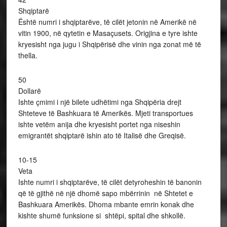
Shqiptarë
Është numri i shqiptarëve, të cilët jetonin në Amerikë në
vitin 1900, në qytetin e Masaçusets. Origjina e tyre ishte
kryesisht nga jugu i Shqipërisë dhe vinin nga zonat më të
thella.
50
Dollarë
Ishte çmimi i një bilete udhëtimi nga Shqipëria drejt
Shteteve të Bashkuara të Amerikës. Mjeti transportues
ishte vetëm anija dhe kryesisht portet nga niseshin
emigrantët shqiptarë ishin ato të Italisë dhe Greqisë.
10-15
Veta
Ishte numri i shqiptarëve, të cilët detyroheshin të banonin
që të gjithë në një dhomë sapo mbërrinin në Shtetet e
Bashkuara Amerikës. Dhoma mbante emrin konak dhe
kishte shumë funksione si shtëpi, spital dhe shkollë.