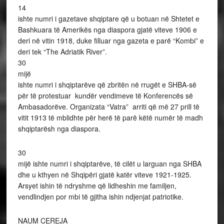
14
ishte numri i gazetave shqiptare që u botuan në Shtetet e
Bashkuara të Amerikës nga diaspora gjatë viteve 1906 e
deri në vitin 1918, duke filluar nga gazeta e parë “Kombi” e
deri tek “The Adriatik River”.
30
mijë
ishte numri i shqiptarëve që zbritën në rrugët e SHBA-së
për të protestuar kundër vendimeve të Konferencës së
Ambasadorëve. Organizata “Vatra” arriti që më 27 prill të
vitit 1913 të mblidhte për herë të parë këtë numër të madh
shqiptarësh nga diaspora.
30
mijë ishte numri i shqiptarëve, të cilët u larguan nga SHBA
dhe u kthyen në Shqipëri gjatë katër viteve 1921-1925.
Arsyet ishin të ndryshme që lidheshin me familjen,
vendlindjen por mbi të gjitha ishin ndjenjat patriotike.
NAUM CEREJA