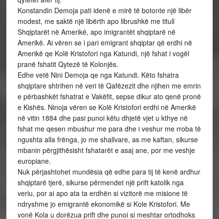
Konstandin Demoja pati idenë e mirë të botonte një libër
modest, me saktë një libërth apo librushkë me titull
Shqiptarët në Amerikë, apo imigrantët shqiptarë në
Amerikë. Ai vëren se i pari emigrant shqiptar që erdhi në
Amerikë qe Kolë Kristofori nga Katundi, një fshat i vogël
pranë fshatit Qytezë të Kolonjës.
Edhe vetë Nini Demoja qe nga Katundi. Këto fshatra
shqiptare shtrihen në veri të Qafëzezit dhe njihen me emrin
e përbashkët fshatrat e Vakëfit, sepse dikur ato qenë pronë
e Kishës. Ninoja vëren se Kolë Kristofori erdhi në Amerikë
në vitin 1884 dhe pasi punoi këtu dhjetë vjet u kthye në
fshat me qesen mbushur me para dhe i veshur me rroba të
ngushta alla frënga, jo me shallvare, as me kaftan, sikurse
mbanin përgjithësisht fshatarët e asaj ane, por me veshje
europiane.
Nuk përjashtohet mundësia që edhe para tij të kenë ardhur
shqiptarë tjerë, sikurse përmendet një prift katolik nga
veriu, por ai apo ata ta erdhën si vizitorë me misione të
ndryshme jo emigrantë ekonomikë si Kole Kristofori. Me
vonë Kola u dorëzua prift dhe punoi si meshtar ortodhoks