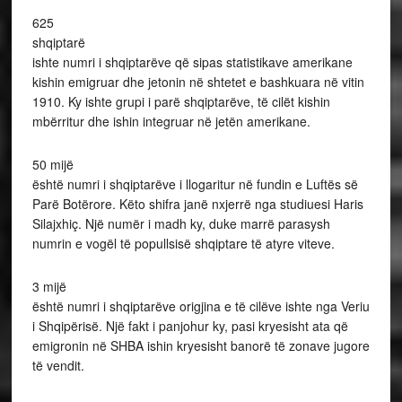
625
shqiptarë
ishte numri i shqiptarëve që sipas statistikave amerikane
kishin emigruar dhe jetonin në shtetet e bashkuara në vitin
1910. Ky ishte grupi i parë shqiptarëve, të cilët kishin
mbërritur dhe ishin integruar në jetën amerikane.
50 mijë
është numri i shqiptarëve i llogaritur në fundin e Luftës së
Parë Botërore. Këto shifra janë nxjerrë nga studiuesi Haris
Silajxhiç. Një numër i madh ky, duke marrë parasysh
numrin e vogël të popullsisë shqiptare të atyre viteve.
3 mijë
është numri i shqiptarëve origjina e të cilëve ishte nga Veriu
i Shqipërisë. Një fakt i panjohur ky, pasi kryesisht ata që
emigronin në SHBA ishin kryesisht banorë të zonave jugore
të vendit.