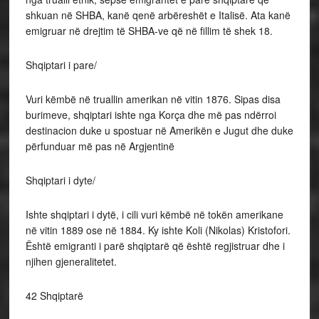
shkuan në SHBA, kanë qenë arbëreshët e Italisë. Ata kanë
emigruar në drejtim të SHBA-ve që në fillim të shek 18.
Shqiptari i pare/
Vuri këmbë në truallin amerikan në vitin 1876. Sipas disa
burimeve, shqiptari ishte nga Korça dhe më pas ndërroi
destinacion duke u spostuar në Amerikën e Jugut dhe duke
përfunduar më pas në Argjentinë
Shqiptari i dyte/
Ishte shqiptari i dytë, i cili vuri këmbë në tokën amerikane
në vitin 1889 ose në 1884. Ky ishte Koli (Nikolas) Kristofori.
Është emigranti i parë shqiptarë që është regjistruar dhe i
njihen gjeneralitetet.
42 Shqiptarë