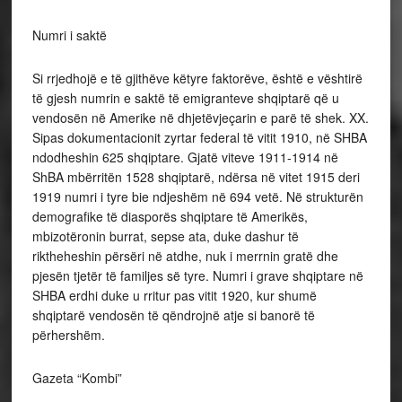
Numri i saktë
Si rrjedhojë e të gjithëve këtyre faktorëve, është e vështirë
të gjesh numrin e saktë të emigranteve shqiptarë që u
vendosën në Amerike në dhjetëvjeçarin e parë të shek. XX.
Sipas dokumentacionit zyrtar federal të vitit 1910, në SHBA
ndodheshin 625 shqiptare. Gjatë viteve 1911-1914 në
ShBA mbërritën 1528 shqiptarë, ndërsa në vitet 1915 deri
1919 numri i tyre bie ndjeshëm në 694 vetë. Në strukturën
demografike të diasporës shqiptare të Amerikës,
mbizotëronin burrat, sepse ata, duke dashur të
riktheheshin përsëri në atdhe, nuk i merrnin gratë dhe
pjesën tjetër të familjes së tyre. Numri i grave shqiptare në
SHBA erdhi duke u rritur pas vitit 1920, kur shumë
shqiptarë vendosën të qëndrojnë atje si banorë të
përhershëm.
Gazeta “Kombi”