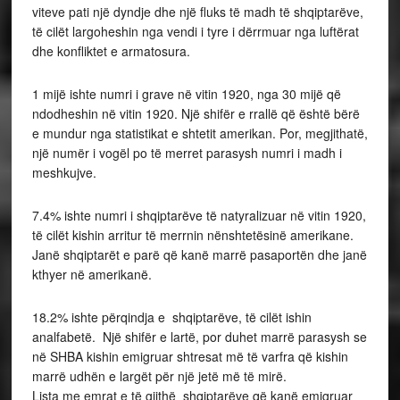
viteve pati një dyndje dhe një fluks të madh të shqiptarëve,
të cilët largoheshin nga vendi i tyre i dërrmuar nga luftërat
dhe konfliktet e armatosura.
1 mijë ishte numri i grave në vitin 1920, nga 30 mijë që
ndodheshin në vitin 1920. Një shifër e rrallë që është bërë
e mundur nga statistikat e shtetit amerikan. Por, megjithatë,
një numër i vogël po të merret parasysh numri i madh i
meshkujve.
7.4% ishte numri i shqiptarëve të natyralizuar në vitin 1920,
të cilët kishin arritur të merrnin nënshtetësinë amerikane.
Janë shqiptarët e parë që kanë marrë pasaportën dhe janë
kthyer në amerikanë.
18.2% ishte përqindja e shqiptarëve, të cilët ishin
analfabetë. Një shifër e lartë, por duhet marrë parasysh se
në SHBA kishin emigruar shtresat më të varfra që kishin
marrë udhën e largët për një jetë më të mirë.
Lista me emrat e të gjithë shqiptarëve që kanë emigruar