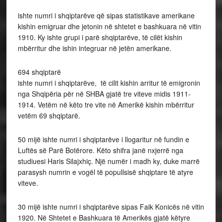
ishte numri i shqiptarëve që sipas statistikave amerikane
kishin emigruar dhe jetonin në shtetet e bashkuara në vitin
1910. Ky ishte grupi i parë shqiptarëve, të cilët kishin
mbërritur dhe ishin integruar në jetën amerikane.
694 shqiptarë
ishte numri i shqiptarëve, të cilit kishin arritur të emigronin
nga Shqipëria për në SHBA gjatë tre viteve midis 1911-
1914. Vetëm në këto tre vite në Amerikë kishin mbërritur
vetëm 69 shqiptarë.
50 mijë ishte numri i shqiptarëve i llogaritur në fundin e
Luftës së Parë Botërore. Këto shifra janë nxjerrë nga
studiuesi Haris Silajxhiç. Një numër i madh ky, duke marrë
parasysh numrin e vogël të popullsisë shqiptare të atyre
viteve.
30 mijë ishte numri i shqiptarëve sipas Faik Konicës në vitin
1920. Në Shtetet e Bashkuara të Amerikës gjatë këtyre