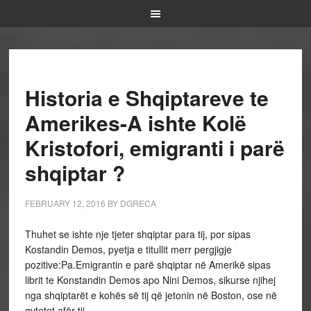
Historia e Shqiptareve te
Amerikes-A ishte Kolë
Kristofori, emigranti i parë
shqiptar ?
FEBRUARY 12, 2016
BY
DGRECA
Thuhet se ishte nje tjeter shqiptar para tij, por sipas
Kostandin Demos, pyetja e titullit merr pergjigje
pozitive:Pa.Emigrantin e parë shqiptar në Amerikë sipas
librit te Konstandin Demos apo Nini Demos, sikurse njihej
nga shqiptarët e kohës së tij që jetonin në Boston, ose në
qytetet afër tij.