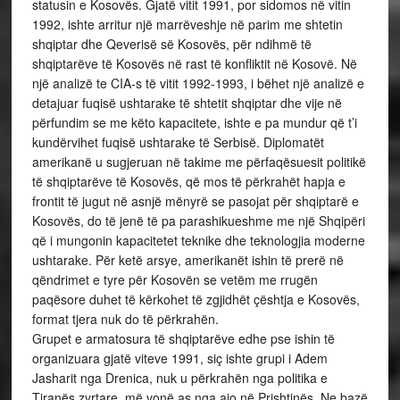
statusin e Kosovës. Gjatë vitit 1991, por sidomos në vitin
1992, ishte arritur një marrëveshje në parim me shtetin
shqiptar dhe Qeverisë së Kosovës, për ndihmë të
shqiptarëve të Kosovës në rast të konfliktit në Kosovë. Në
një analizë te CIA-s të vitit 1992-1993, i bëhet një analizë e
detajuar fuqisë ushtarake të shtetit shqiptar dhe vije në
përfundim se me këto kapacitete, ishte e pa mundur që t’i
kundërvihet fuqisë ushtarake të Serbisë. Diplomatët
amerikanë u sugjeruan në takime me përfaqësuesit politikë
të shqiptarëve të Kosovës, që mos të përkrahët hapja e
frontit të jugut në asnjë mënyrë se pasojat për shqiptarë e
Kosovës, do të jenë të pa parashikueshme me një Shqipëri
që i mungonin kapacitetet teknike dhe teknologjia moderne
ushtarake. Për ketë arsye, amerikanët ishin të prerë në
qëndrimet e tyre për Kosovën se vetëm me rrugën
paqësore duhet të kërkohet të zgjidhët çështja e Kosovës,
format tjera nuk do të përkrahën.
Grupet e armatosura të shqiptarëve edhe pse ishin të
organizuara gjatë viteve 1991, siç ishte grupi i Adem
Jasharit nga Drenica, nuk u përkrahën nga politika e
Tiranës zyrtare, më vonë as nga ajo në Prishtinës. Ne bazë