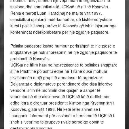
sidomos 1997, shënon një veprimtari të organizuar me
aksione dhe komunikata të UÇK-së në gjithë Kosovën.
Rënia e heroit Luan Haradinaj në maj të vitit 1997,
sensibilizoi opinionin ndërkombëtar, që kishte ndryshuar
kursi i politik i shqiptarëve të Kosovës që ishin injoruar nga
konferencat ndërkombëtare për një zgjidhje paqësore.
Politika paqësore kishte humbur përkrahjen te një pjesë e
shqiptarëve që nuk shpresonin në një zgjidhje paqësore të
problemit të Kosovës.
UÇK-ja në fillim hasi në një rezistencë të politikës shqiptare
si në Prishtinë po ashtu edhe në Tiranë duke mohuar
ekzistencën e një grupi të armatosur të organizuar.
Deklaratat e diplomatëve perëndimorë dhe disa liderëve
vendorë ishin në mohimin dhe qasjen e ashpër të
veprimtarisë dhe aksioneve të UÇK-së këtë e dëshmon
edhe letra e drejtuar presidentit Klinton nga Kryeministri i
Kosovës, gjatë vitit 1993. Në ketë letër shihet se i
mungonin informatat për aksionet e hershme të UÇK-së i
sheh si veprime të grupeve rivale serbe qe donin të
destabilizonin Kosovën.