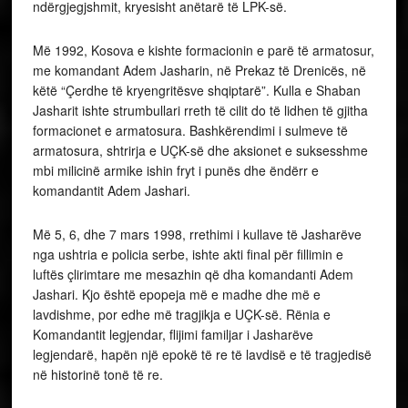
ndërgjegjshmit, kryesisht anëtarë të LPK-së.
Më 1992, Kosova e kishte formacionin e parë të armatosur,
me komandant Adem Jasharin, në Prekaz të Drenicës, në
këtë “Çerdhe të kryengritësve shqiptarë”. Kulla e Shaban
Jasharit ishte strumbullari rreth të cilit do të lidhen të gjitha
formacionet e armatosura. Bashkërendimi i sulmeve të
armatosura, shtrirja e UÇK-së dhe aksionet e suksesshme
mbi milicinë armike ishin fryt i punës dhe ëndërr e
komandantit Adem Jashari.
Më 5, 6, dhe 7 mars 1998, rrethimi i kullave të Jasharëve
nga ushtria e policia serbe, ishte akti final për fillimin e
luftës çlirimtare me mesazhin që dha komandanti Adem
Jashari. Kjo është epopeja më e madhe dhe më e
lavdishme, por edhe më tragjikja e UÇK-së. Rënia e
Komandantit legjendar, flijimi familjar i Jasharëve
legjendarë, hapën një epokë të re të lavdisë e të tragjedisë
në historinë tonë të re.