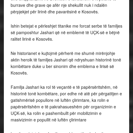
burrave dhe grave qe afër nje shekullit nuk i ndalën
përpjekjet për lirinë dhe pavarësinë e Kosovës.
Ishin betejat e përleshjet titanike me forcat serbe të familjes
së pamposhtur Jashari që në emblemë të UÇK-së e bëjnë
ralitet lirinë e Kosovës.
Ne historianet e kujtojmë përherë me shumë mirënjohje
aktin heroik të familjes Jashari që ndryshuan historinë tonë
kombëtare duke u ber sinonim dhe emblema e lirisë së
Kosovës.
Familja Jashari ka rol të veçantë e të papërsëritshëm, në
historinë tonë kombëtare, por edhe në atë për përgatitjen e
gatishmërisë popullore në luftën çlirimtare, ka rolin e
papërsëritshëm e të pakrahasueshëm për organizimin e
UÇK-së, ka rolin e pashembullt për mobilizimin e
masivizimin e popullit në luftën çlirimtare