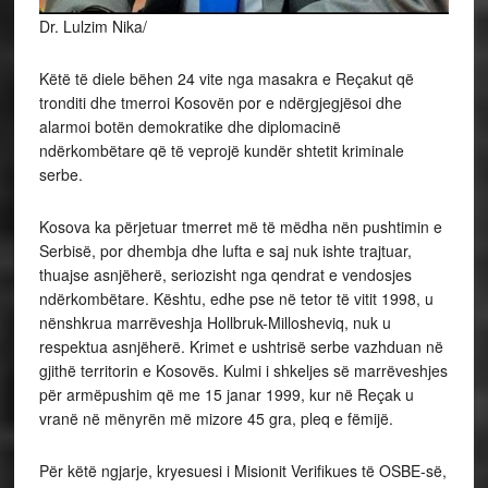
Dr. Lulzim Nika/
Këtë të diele bëhen 24 vite nga masakra e Reçakut që
tronditi dhe tmerroi Kosovën por e ndërgjegjësoi dhe
alarmoi botën demokratike dhe diplomacinë
ndërkombëtare që të veprojë kundër shtetit kriminale
serbe.
Kosova ka përjetuar tmerret më të mëdha nën pushtimin e
Serbisë, por dhembja dhe lufta e saj nuk ishte trajtuar,
thuajse asnjëherë, seriozisht nga qendrat e vendosjes
ndërkombëtare. Kështu, edhe pse në tetor të vitit 1998, u
nënshkrua marrëveshja Hollbruk-Millosheviq, nuk u
respektua asnjëherë. Krimet e ushtrisë serbe vazhduan në
gjithë territorin e Kosovës. Kulmi i shkeljes së marrëveshjes
për armëpushim që me 15 janar 1999, kur në Reçak u
vranë në mënyrën më mizore 45 gra, pleq e fëmijë.
Për këtë ngjarje, kryesuesi i Misionit Verifikues të OSBE-së,