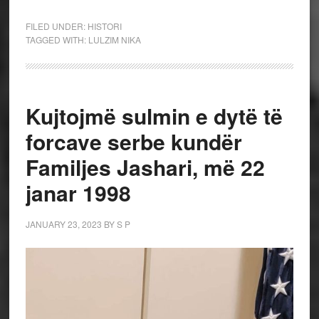
FILED UNDER:
HISTORI
TAGGED WITH:
LULZIM NIKA
Kujtojmë sulmin e dytë të
forcave serbe kundër
Familjes Jashari, më 22
janar 1998
JANUARY 23, 2023
BY
S P