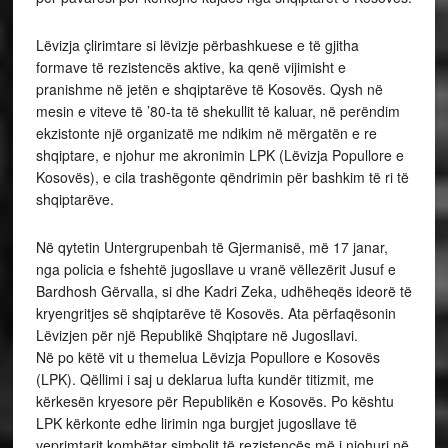
Lëvizja çlirimtare si lëvizje përbashkuese e të gjitha
formave të rezistencës aktive, ka qenë vijimisht e
pranishme në jetën e shqiptarëve të Kosovës. Qysh në
mesin e viteve të ’80-ta të shekullit të kaluar, në perëndim
ekzistonte një organizatë me ndikim në mërgatën e re
shqiptare, e njohur me akronimin LPK (Lëvizja Popullore e
Kosovës), e cila trashëgonte qëndrimin për bashkim të ri të
shqiptarëve.
Në qytetin Untergrupenbah të Gjermanisë, më 17 janar,
nga policia e fshehtë jugosllave u vranë vëllezërit Jusuf e
Bardhosh Gërvalla, si dhe Kadri Zeka, udhëheqës ideorë të
kryengritjes së shqiptarëve të Kosovës. Ata përfaqësonin
Lëvizjen për një Republikë Shqiptare në Jugosllavi.
Në po këtë vit u themelua Lëvizja Popullore e Kosovës
(LPK). Qëllimi i saj u deklarua lufta kundër titizmit, me
kërkesën kryesore për Republikën e Kosovës. Po kështu
LPK kërkonte edhe lirimin nga burgjet jugosllave të
veprimtarit kombëtar simbolit të rezistencës më i njohuri në