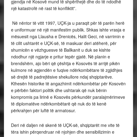
gjendja në Kosovë mund të shpërthejë dhe do të ndodhë
një katastrofë në rast të konfliktit”.
Në nëntor të vitit 1997, UÇK-ja u paraqit për të parën herë
e uniformuar në një manifestim publik. Shkas ishte vrasja e
mësuesit nga Llausha e Drenicës, Halit Geci, në varrimin e
të cilit ushtarët e UÇK-së, të maskuar deri atëherë, për
shumicën e vëzhguesve të Ballkanit u duk se kishte
ndodhur një ngjarje e pritur tepër gjatë. Në planin e
brendshëm, ajo bëri që çështja e Kosovës të arrijë pikën
kulmore në agjendën e fuqive ndërkombëtare të zgjidhjes
së drejtë të padrejtësive shekullore ndaj shqiptarëve.
Kthesën historike të angazhimit ndërkombëtar për Kosovën
e përbën faktori politik dhe ushtarak që nuk bënin
kompromis pa lirinë e Kosovës përkundër paralajmërimeve
të diplomatëve ndërkombëtarë që nuk do të kenë
përkrahjen për luftë të armatosur.
Deri në daljen në skenë të UÇK-së, shqiptarët me vite të
tëra ishin përqendruar në njohjen dhe sensibilizimin e