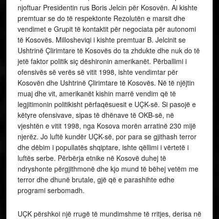
njoftuar Presidentin rus Boris Jelcin për Kosovën. Ai kishte
premtuar se do të respektonte Rezolutën e marsit dhe
vendimet e Grupit të kontaktit për negociata për autonomi
të Kosovës. Millosheviqi i kishte premtuar B. Jelcinit se
Ushtrinë Çlirimtare të Kosovës do ta zhdukte dhe nuk do të
jetë faktor politik siç dëshironin amerikanët. Përballimi i
ofensivës së verës së vitit 1998, ishte vendimtar për
Kosovën dhe Ushtrinë Çlirimtare të Kosovës. Në të njëjtin
muaj dhe vit, amerikanët kishin marrë vendim që të
legjitimonin politikisht përfaqësuesit e UÇK-së. Si pasojë e
këtyre ofensivave, sipas të dhënave të OKB-së, në
vjeshtën e vitit 1998, nga Kosova morën arratinë 230 mijë
njerëz. Jo luftë kundër UÇK-së, por para se gjithash terror
dhe dëbim i popullatës shqiptare, ishte qëllimi i vërtetë i
luftës serbe. Përbërja etnike në Kosovë duhej të
ndryshonte përgjithmonë dhe kjo mund të bëhej vetëm me
terror dhe dhunë brutale, gjë që e parashihte edhe
programi serbomadh.
UÇK përshkoi një rrugë të mundimshme të rritjes, derisa në