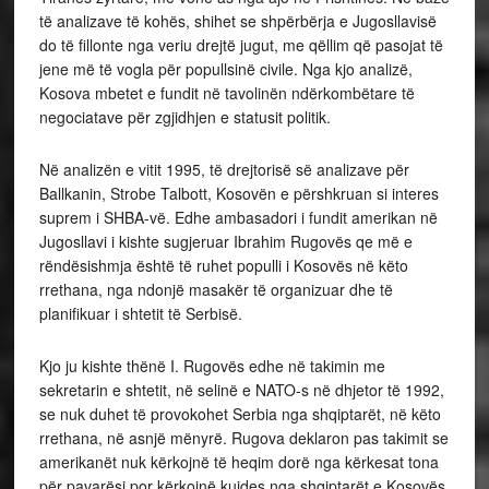
të analizave të kohës, shihet se shpërbërja e Jugosllavisë
do të fillonte nga veriu drejtë jugut, me qëllim që pasojat të
jene më të vogla për popullsinë civile. Nga kjo analizë,
Kosova mbetet e fundit në tavolinën ndërkombëtare të
negociatave për zgjidhjen e statusit politik.
Në analizën e vitit 1995, të drejtorisë së analizave për
Ballkanin, Strobe Talbott, Kosovën e përshkruan si interes
suprem i SHBA-vë. Edhe ambasadori i fundit amerikan në
Jugosllavi i kishte sugjeruar Ibrahim Rugovës qe më e
rëndësishmja është të ruhet populli i Kosovës në këto
rrethana, nga ndonjë masakër të organizuar dhe të
planifikuar i shtetit të Serbisë.
Kjo ju kishte thënë I. Rugovës edhe në takimin me
sekretarin e shtetit, në selinë e NATO-s në dhjetor të 1992,
se nuk duhet të provokohet Serbia nga shqiptarët, në këto
rrethana, në asnjë mënyrë. Rugova deklaron pas takimit se
amerikanët nuk kërkojnë të heqim dorë nga kërkesat tona
për pavarësi por kërkojnë kujdes nga shqiptarët e Kosovës.