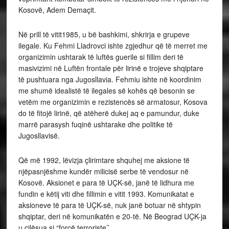
Kosovë, Adem Demaçit.
Në prill të vitit1985, u bë bashkimi, shkrirja e grupeve
ilegale. Ku Fehmi Lladrovci ishte zgjedhur që të merret me
organizimin ushtarak të luftës guerile si fillim deri të
masivizimi në Luftën frontale për lirinë e trojeve shqiptare
të pushtuara nga Jugosllavia. Fehmiu ishte në koordinim
me shumë idealistë të ilegales së kohës që besonin se
vetëm me organizimin e rezistencës së armatosur, Kosova
do të fitojë lirinë, që atëherë dukej aq e pamundur, duke
marrë parasysh fuqinë ushtarake dhe politike të
Jugosllavisë.
Që më 1992, lëvizja çlirimtare shquhej me aksione të
njëpasnjëshme kundër milicisë serbe të vendosur në
Kosovë. Aksionet e para të UÇK-së, janë të lidhura me
fundin e këtij viti dhe fillimin e vitit 1993. Komunikatat e
aksioneve të para të UÇK-së, nuk janë botuar në shtypin
shqiptar, deri në komunikatën e 20-të. Në Beograd UÇK-ja
u cilësua si “forcë terroriste’’.