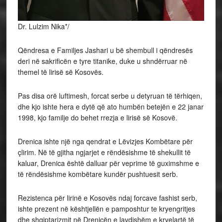
Dr. Lulzim Nika*/
Qëndresa e Familjes Jashari u bë shembull i qëndresës
deri në sakrificën e tyre titanike, duke u shndërruar në
themel të lirisë së Kosovës.
Pas
disa orë luftimesh, forcat serbe u detyruan të tërhiqen,
dhe kjo ishte hera e dytë që ato humbën betejën e 22 janar
1998, kjo familje do behet rrezja e lirisë së Kosovë.
Drenica ishte një nga qendrat e Lëvizjes Kombëtare për
çlirim. Në të gjitha ngjarjet e rëndësishme të shekullit të
kaluar, Drenica është dalluar për veprime të guximshme e
të rëndësishme kombëtare kundër pushtuesit serb.
Rezistenca për lirinë e Kosovës ndaj forcave fashist serb,
ishte prezent në kështjellën e pamposhtur te kryengritjes
dhe shqiptarizmit në Drenicën e lavdishëm e kryelartë të