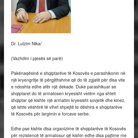
Dr. Lulzim Nika/
(Vazhdim i pjesës së parë)
Pakënaqësinë e shqiptarëve të Kosovës e parashikonin në
një kryengritje të përgjithshme që do të zgjatë për disa vite
e ndoshta edhe afër një dekade. Duke parashikuar se
shqiptaret do të armatosen kryesisht vetëm nga shteti
shqiptar që kishte një armatim kryesisht sovjetik dhe kinez,
që ishte vështirë të vihet shpejtë te dëshira e shqiptarëve
të Kosovës për largimin e forcave serbe.
Edhe pse kishte disa organizime të shqiptarëve të Kosovës
për rezistencë të armatosur që kishin edhe disa pajtime me