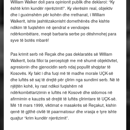
William Walker doli para opinionit publik dhe deklaroi: “Ky
është krim kundër njerëzimit!”. Ky vlerësim real, objektiv
dhe i guximshëm për kohën dhe rrethanat, i William
Walkerit, ishte jashtëzakonisht domethënës dhe kishte
ndikim të fuqishëm në qendrat e vendosjes
ndërkombëtare, meqë barbaria serbe po dëshmohej para
syve të botës mbarë!
Pas krimit serb në Reçak dhe pas deklaratës së William
Walkerit, bota filloi ta perceptojë me më shumë objektivitet,
agresionin dhe gjenocidin serb ndaj popullit shqiptar të
Kosovës. Ky fakt i dha fuqi më të madhe morale UÇK-së
dhe luftës së saj të drejtë për çlirim nga sundimi serb. Në të
njëjtën kohë, ky rast ndikoi fuqishëm në
ndërkombëtarizimin e luftës në Kosovë dhe sidomos në
afirmimin e kauzës së drejtë të luftës çlirimtare të UÇK-së.
Më 18 mars 1999, viktimat e masakrës së Reçakut, kishin
qenë të gjithë civilë të paarmatosur dhe vrasja e tyre ishte
quajtur “krim kundër njerëzimit”.