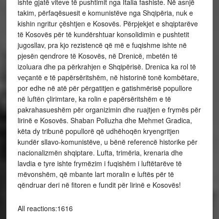
ishte gjatë viteve të pushtimit nga Italia fashiste. Në asnjë
takim, përfaqësuesit e komunistëve nga Shqipëria, nuk e
kishin ngritur çështjen e Kosovës. Përpjekjet e shqiptarëve
të Kosovës për të kundërshtuar konsolidimin e pushtetit
jugosllav, pra kjo rezistencë që më e fuqishme ishte në
pjesën qendrore të Kosovës, në Drenicë, mbetën të
izoluara dhe pa përkrahjen e Shqipërisë. Drenica ka rol të
veçantë e të papërsëritshëm, në historinë tonë kombëtare,
por edhe në atë për përgatitjen e gatishmërisë popullore
në luftën çlirimtare, ka rolin e papërsëritshëm e të
pakrahasueshëm për organizimin dhe ruajtjen e frymës për
lirinë e Kosovës. Shaban Polluzha dhe Mehmet Gradica,
këta dy tribunë popullorë që udhëhoqën kryengritjen
kundër sllavo-komunistëve, u bënë referencë historike për
nacionalizmën shqiptare. Lufta, trimëria, krenaria dhe
lavdia e tyre ishte frymëzim i fuqishëm i luftëtarëve të
mëvonshëm, që mbante lart moralin e luftës për të
qëndruar deri në fitoren e fundit për lirinë e Kosovës!
All reactions:1616