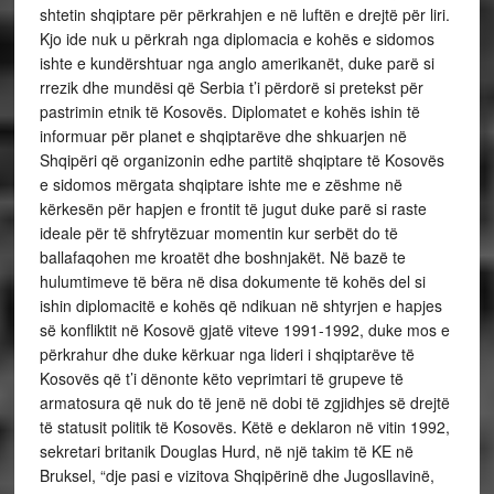
shtetin shqiptare për përkrahjen e në luftën e drejtë për liri.
Kjo ide nuk u përkrah nga diplomacia e kohës e sidomos
ishte e kundërshtuar nga anglo amerikanët, duke parë si
rrezik dhe mundësi që Serbia t’i përdorë si pretekst për
pastrimin etnik të Kosovës. Diplomatet e kohës ishin të
informuar për planet e shqiptarëve dhe shkuarjen në
Shqipëri që organizonin edhe partitë shqiptare të Kosovës
e sidomos mërgata shqiptare ishte me e zëshme në
kërkesën për hapjen e frontit të jugut duke parë si raste
ideale për të shfrytëzuar momentin kur serbët do të
ballafaqohen me kroatët dhe boshnjakët. Në bazë te
hulumtimeve të bëra në disa dokumente të kohës del si
ishin diplomacitë e kohës që ndikuan në shtyrjen e hapjes
së konfliktit në Kosovë gjatë viteve 1991-1992, duke mos e
përkrahur dhe duke kërkuar nga lideri i shqiptarëve të
Kosovës që t’i dënonte këto veprimtari të grupeve të
armatosura që nuk do të jenë në dobi të zgjidhjes së drejtë
të statusit politik të Kosovës. Këtë e deklaron në vitin 1992,
sekretari britanik Douglas Hurd, në një takim të KE në
Bruksel, “dje pasi e vizitova Shqipërinë dhe Jugosllavinë,