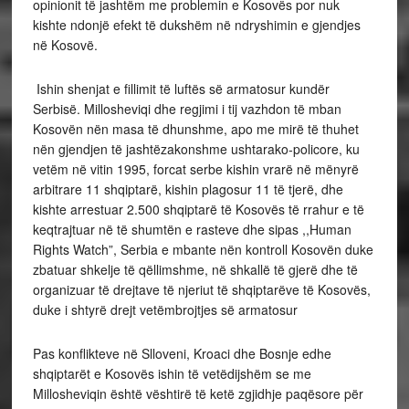
opinionit të jashtëm me problemin e Kosovës por nuk
kishte ndonjë efekt të dukshëm në ndryshimin e gjendjes
në Kosovë.
Ishin shenjat e fillimit të luftës së armatosur kundër
Serbisë. Millosheviqi dhe regjimi i tij vazhdon të mban
Kosovën nën masa të dhunshme, apo me mirë të thuhet
nën gjendjen të jashtëzakonshme ushtarako-policore, ku
vetëm në vitin 1995, forcat serbe kishin vrarë në mënyrë
arbitrare 11 shqiptarë, kishin plagosur 11 të tjerë, dhe
kishte arrestuar 2.500 shqiptarë të Kosovës të rrahur e të
keqtrajtuar në të shumtën e rasteve dhe sipas ,,Human
Rights Watch”, Serbia e mbante nën kontroll Kosovën duke
zbatuar shkelje të qëllimshme, në shkallë të gjerë dhe të
organizuar të drejtave të njeriut të shqiptarëve të Kosovës,
duke i shtyrë drejt vetëmbrojtjes së armatosur
Pas konflikteve në Slloveni, Kroaci dhe Bosnje edhe
shqiptarët e Kosovës ishin të vetëdijshëm se me
Millosheviqin është vështirë të ketë zgjidhje paqësore për