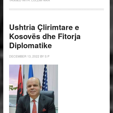
Ushtria Çlirimtare e
Kosovës dhe Fitorja
Diplomatike
DECEMBER 13, 2022
BY
S P