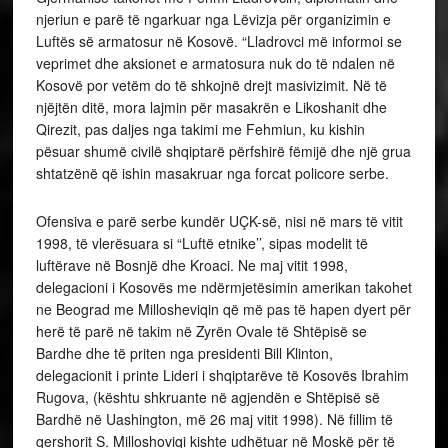
njeriun e parë të ngarkuar nga Lëvizja për organizimin e
Luftës së armatosur në Kosovë. “Lladrovci më informoi se
veprimet dhe aksionet e armatosura nuk do të ndalen në
Kosovë por vetëm do të shkojnë drejt masivizimit. Në të
njëjtën ditë, mora lajmin për masakrën e Likoshanit dhe
Qirezit, pas daljes nga takimi me Fehmiun, ku kishin
pësuar shumë civilë shqiptarë përfshirë fëmijë dhe një grua
shtatzënë që ishin masakruar nga forcat policore serbe.
Ofensiva e parë serbe kundër UÇK-së, nisi në mars të vitit
1998, të vlerësuara si “Luftë etnike’’, sipas modelit të
luftërave në Bosnjë dhe Kroaci. Ne maj vitit 1998,
delegacioni i Kosovës me ndërmjetësimin amerikan takohet
ne Beograd me Millosheviqin që më pas të hapen dyert për
herë të parë në takim në Zyrën Ovale të Shtëpisë se
Bardhe dhe të priten nga presidenti Bill Klinton,
delegacionit i printe Lideri i shqiptarëve të Kosovës Ibrahim
Rugova, (kështu shkruante në agjendën e Shtëpisë së
Bardhë në Uashington, më 26 maj vitit 1998). Në fillim të
qershorit S. Milloshoviqi kishte udhëtuar në Moskë për të