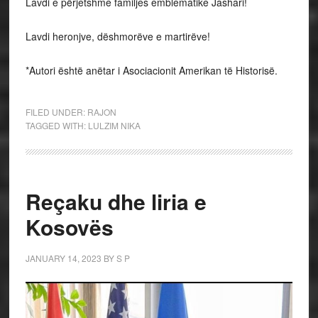
Lavdi e përjetshme familjes emblematike Jashari!
Lavdi heronjve, dëshmorëve e martirëve!
*Autori është anëtar i Asociacionit Amerikan të Historisë.
FILED UNDER:
RAJON
TAGGED WITH:
LULZIM NIKA
Reçaku dhe liria e
Kosovës
JANUARY 14, 2023
BY
S P