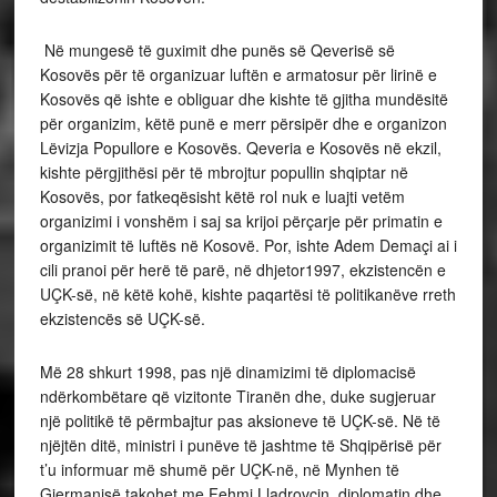
Në mungesë të guximit dhe punës së Qeverisë së
Kosovës për të organizuar luftën e armatosur për lirinë e
Kosovës që ishte e obliguar dhe kishte të gjitha mundësitë
për organizim, këtë punë e merr përsipër dhe e organizon
Lëvizja Popullore e Kosovës. Qeveria e Kosovës në ekzil,
kishte përgjithësi për të mbrojtur popullin shqiptar në
Kosovës, por fatkeqësisht këtë rol nuk e luajti vetëm
organizimi i vonshëm i saj sa krijoi përçarje për primatin e
organizimit të luftës në Kosovë. Por, ishte Adem Demaçi ai i
cili pranoi për herë të parë, në dhjetor1997, ekzistencën e
UÇK-së, në këtë kohë, kishte paqartësi të politikanëve rreth
ekzistencës së UÇK-së.
Më 28 shkurt 1998, pas një dinamizimi të diplomacisë
ndërkombëtare që vizitonte Tiranën dhe, duke sugjeruar
një politikë të përmbajtur pas aksioneve të UÇK-së. Në të
njëjtën ditë, ministri i punëve të jashtme të Shqipërisë për
t’u informuar më shumë për UÇK-në, në Mynhen të
Gjermanisë takohet me Fehmi Lladrovcin, diplomatin dhe