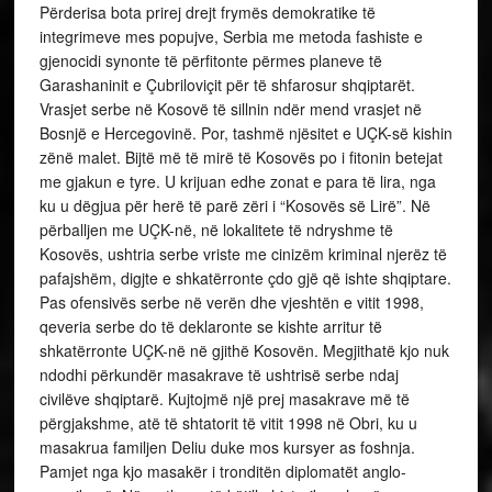
Përderisa bota prirej drejt frymës demokratike të
integrimeve mes popujve, Serbia me metoda fashiste e
gjenocidi synonte të përfitonte përmes planeve të
Garashaninit e Çubriloviçit për të shfarosur shqiptarët.
Vrasjet serbe në Kosovë të sillnin ndër mend vrasjet në
Bosnjë e Hercegovinë. Por, tashmë njësitet e UÇK-së kishin
zënë malet. Bijtë më të mirë të Kosovës po i fitonin betejat
me gjakun e tyre. U krijuan edhe zonat e para të lira, nga
ku u dëgjua për herë të parë zëri i “Kosovës së Lirë”. Në
përballjen me UÇK-në, në lokalitete të ndryshme të
Kosovës, ushtria serbe vriste me cinizëm kriminal njerëz të
pafajshëm, digjte e shkatërronte çdo gjë që ishte shqiptare.
Pas ofensivës serbe në verën dhe vjeshtën e vitit 1998,
qeveria serbe do të deklaronte se kishte arritur të
shkatërronte UÇK-në në gjithë Kosovën. Megjithatë kjo nuk
ndodhi përkundër masakrave të ushtrisë serbe ndaj
civilëve shqiptarë. Kujtojmë një prej masakrave më të
përgjakshme, atë të shtatorit të vitit 1998 në Obri, ku u
masakrua familjen Deliu duke mos kursyer as foshnja.
Pamjet nga kjo masakër i tronditën diplomatët anglo-