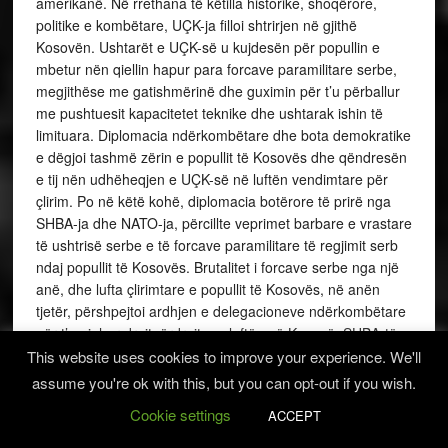
amerikanë. Në rrethana të këtilla historike, shoqërore,
politike e kombëtare, UÇK-ja filloi shtrirjen në gjithë
Kosovën. Ushtarët e UÇK-së u kujdesën për popullin e
mbetur nën qiellin hapur para forcave paramilitare serbe,
megjithëse me gatishmërinë dhe guximin për t’u përballur
me pushtuesit kapacitetet teknike dhe ushtarak ishin të
limituara. Diplomacia ndërkombëtare dhe bota demokratike
e dëgjoi tashmë zërin e popullit të Kosovës dhe qëndresën
e tij nën udhëheqjen e UÇK-së në luftën vendimtare për
çlirim. Po në këtë kohë, diplomacia botërore të prirë nga
SHBA-ja dhe NATO-ja, përcillte veprimet barbare e vrastare
të ushtrisë serbe e të forcave paramilitare të regjimit serb
ndaj popullit të Kosovës. Brutalitet i forcave serbe nga një
anë, dhe lufta çlirimtare e popullit të Kosovës, në anën
tjetër, përshpejtoi ardhjen e delegacioneve ndërkombëtare
për t’u njohur drejtpërdrejt me luftën në Kosovë. SHBA-të
dhe BE-ja, apeluan për ndërprerjen e represionit serb. U
This website uses cookies to improve your experience. We'll
nënshkrua edhe marrëveshja Millosheviq – Holbruk, më 13
assume you're ok with this, but you can opt-out if you wish.
tetor të vitit 1998 në Beograd, duke u përcaktuar si pikë e
Cookie settings
ACCEPT
mundshme kthese e krizës.