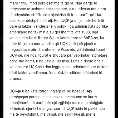
mars 1998, mori përpjesëtime të gjera. Nga qarqe të
ndryshme të jashtme antishqiptare, ajo u cilësua me emra
të ndryshëm si: “Grupim njerëzish të frustruar’’, “që i ka
bashkuar dëshpërimi’’, etj. Por, UÇK-ja u njoh për herë të
parë si faktor i rëndësishëm politik nga administrata politike
amerikane në takimin e 19 qershorit të vitit 1998, nga
vendimet e Këshillit për Siguri Kombëtare të ShBA-së, ku
nder të tjera u mor vendim që UÇK-ja të jetë pjesë e
negociatave për të ardhmen e Kosovës. Zëdhënësi i parë i
UÇK-së, një nga figurat e shquara për veprimtari atdhetare
edhe më herët, u bë Jakup Krasniqi. Lufta e drejtë dhe e
vendosur e UÇK-së i dha legjitimitetin ndërkombëtar duke e
bërë faktor vendimmarrës si lëvizje ndërkombëtarisht të
pranuar.
UÇK-ja u bë katalizator i ngjarjeve në Kosovë. Ajo
përshpejtoi perceptimin e krizës, më shumë se kurrë
ndonjëherë më parë, për një zgjidhje reale dhe afatgjate.
Fillimisht, njerëzit e angazhuar në UÇK ishin të paktë, ata
më të devotshmit, më trimat, më sakrifikuesit, më të