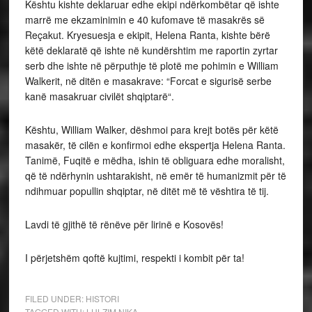
Kështu kishte deklaruar edhe ekipi ndërkombëtar që ishte
marrë me ekzaminimin e 40 kufomave të masakrës së
Reçakut. Kryesuesja e ekipit, Helena Ranta, kishte bërë
këtë deklaratë që ishte në kundërshtim me raportin zyrtar
serb dhe ishte në përputhje të plotë me pohimin e William
Walkerit, në ditën e masakrave: “Forcat e sigurisë serbe
kanë masakruar civilët shqiptarë“.
Kështu, William Walker, dëshmoi para krejt botës për këtë
masakër, të cilën e konfirmoi edhe ekspertja Helena Ranta.
Tanimë, Fuqitë e mëdha, ishin të obliguara edhe moralisht,
që të ndërhynin ushtarakisht, në emër të humanizmit për të
ndihmuar popullin shqiptar, në ditët më të vështira të tij.
Lavdi të gjithë të rënëve për lirinë e Kosovës!
I përjetshëm qoftë kujtimi, respekti i kombit për ta!
FILED UNDER:
HISTORI
TAGGED WITH:
LULZIM NIKA