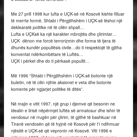
Me 27 prill 1998 kur lufta e UÇK-së në Kosovë kishte filluar
të merrte formë, Shtabi i Përgjithshëm i UÇK-së lëshoi një
deklearatë politike në të cilën shpall…
Lufta e UÇKsë ka një karakter mbrojtës dhe çlirimtar…
UÇK dënon me forcë terrorizmin dhe forma të tjera të
dhunës kundër popullësis civile…do ti respektojë të gjitha
konventat ndërkombëtare të Luftës…
UÇK i përket dhe do ti përkasë popullit…
Më 1996 “Shtabi i Përgjithshëm i UÇK-së botonte një
buletin, në të cilin njihte aksionet e veta dhe botonte
komente për ngjarjet politike të ditës”.
Në majin e vitit 1997, një grup i djemve që besonin ne
idealin e lirisë nëpërmjet luftës së armatosur dhe ishin të
vendosur në rrugën për çlirim, të gjithë të bashkuar në
Tiranë vendosën që të hyjnë në Kosovë për t’i ndihmuar
njësitë e UÇK-së që vepronin në Kosovë. Viti 1996 e