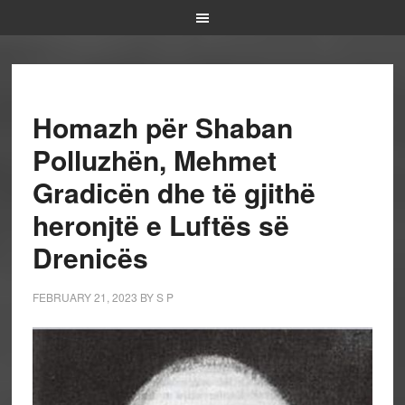
Homazh për Shaban
Polluzhën, Mehmet
Gradicën dhe të gjithë
heronjtë e Luftës së
Drenicës
FEBRUARY 21, 2023
BY
S P