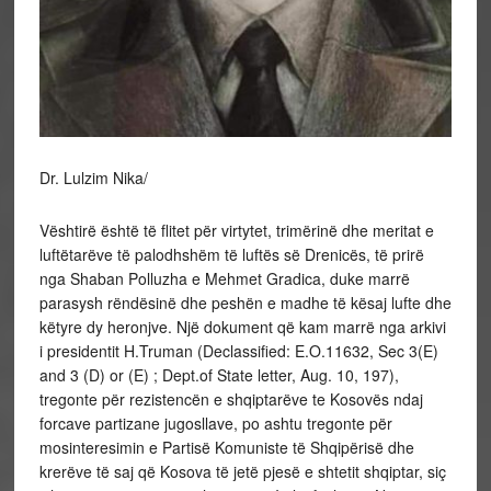
Dr. Lulzim Nika/
Vështirë është të flitet për virtytet, trimërinë dhe meritat e
luftëtarëve të palodhshëm të luftës së Drenicës, të prirë
nga Shaban Polluzha e Mehmet Gradica, duke marrë
parasysh rëndësinë dhe peshën e madhe të kësaj lufte dhe
këtyre dy heronjve. Një dokument që kam marrë nga arkivi
i presidentit H.Truman (Declassified: E.O.11632, Sec 3(E)
and 3 (D) or (E) ; Dept.of State letter, Aug. 10, 197),
tregonte për rezistencën e shqiptarëve te Kosovës ndaj
forcave partizane jugosllave, po ashtu tregonte për
mosinteresimin e Partisë Komuniste të Shqipërisë dhe
krerëve të saj që Kosova të jetë pjesë e shtetit shqiptar, siç