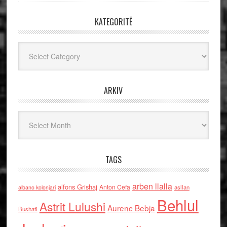
KATEGORITË
Kategoritë
ARKIV
Arkiv
TAGS
arben llalla
alfons Grishaj
Anton Cefa
asllan
albano kolonjari
Behlul
Astrit Lulushi
Aurenc Bebja
Bushati