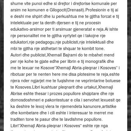
shume vite punoi edhe si drejtor i drejtorise komunale per
arsim ne komunen e Gllogocit(Drenasit).Profesionin e tij ai
e deshi me shpirt dhe iu perkushtua me te gjitha forcat e tij
intelektuale per ta derdh djersen e tij ne procesin
edukativo-arsimor per ti arsimuar gjeneratat e reja.Ai ishte
nje personalitet me te gjitha vyrtytet qe i takojne nje
edukatori,nje pedagogu,nje publicisti,nje intelektuali dhe
mbi te gjitha nje atdhetari te shquar te kombit tone.
Autori dhe publicist,Xhemail Bajrami do te mbahet mend
per nje kohe te gjate edhe per librin e tij monografik dhe
me te lexuar ne Kosove”Xhemajl Abria-pleqnar i Kosoves” i
ribotuar per te nenten here me disa plotesime te reja,eshte
njera nder ngjarjet me te fuqishme ne veprimtarine botuese
te Kosoves.Libri kushtuar pleqnarit dhe urtakut,Xhemajl
Abrise eshte thesar i prozes popullore shqiptare dhe nje
domosdoshmeri e pakontestuar e cila i servohet lexuesit qe
ka deshire te lexoj vlera te njemendeta kanunore,artistike
dhe kombetare dhe i cili eshte i interesuar te merret me
traditen tone te pasur dhe te lavdishme popullore.
Libri”Xhemajl Abria-pleqnar i Kosoves” eshte nje nga