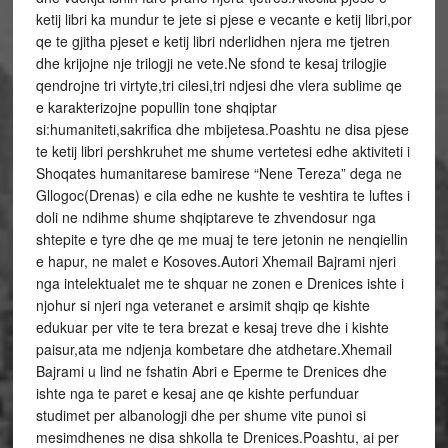
ketij libri ka mundur te jete si pjese e vecante e ketij libri,por
qe te gjitha pjeset e ketij libri nderlidhen njera me tjetren
dhe krijojne nje trilogji ne vete.Ne sfond te kesaj trilogjie
qendrojne tri virtyte,tri cilesi,tri ndjesi dhe vlera sublime qe
e karakterizojne popullin tone shqiptar
si:humaniteti,sakrifica dhe mbijetesa.Poashtu ne disa pjese
te ketij libri pershkruhet me shume vertetesi edhe aktiviteti i
Shoqates humanitarese bamirese “Nene Tereza” dega ne
Gllogoc(Drenas) e cila edhe ne kushte te veshtira te luftes i
doli ne ndihme shume shqiptareve te zhvendosur nga
shtepite e tyre dhe qe me muaj te tere jetonin ne nenqiellin
e hapur, ne malet e Kosoves.Autori Xhemail Bajrami njeri
nga intelektualet me te shquar ne zonen e Drenices ishte i
njohur si njeri nga veteranet e arsimit shqip qe kishte
edukuar per vite te tera brezat e kesaj treve dhe i kishte
paisur,ata me ndjenja kombetare dhe atdhetare.Xhemail
Bajrami u lind ne fshatin Abri e Eperme te Drenices dhe
ishte nga te paret e kesaj ane qe kishte perfunduar
studimet per albanologji dhe per shume vite punoi si
mesimdhenes ne disa shkolla te Drenices.Poashtu, ai per