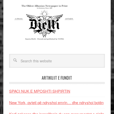
ARTIKUJT E FUNDIT
SPAÇI NUK E MPOSHTI SHPIRTIN
New York, qyteti që ndryshoi emrin… dhe ndryshoi botën
Kodi zakonor dhe isopolifonia dy nga monumentet e gjalla