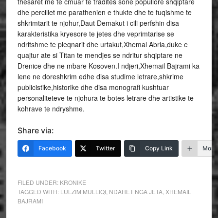
thesaret me te cmuar te tradites sone popullore shqiptare
dhe percillet me parathenien e thukte dhe te fuqishme te
shkrimtarit te njohur,Daut Demakut i cili perfshin disa
karakteristika kryesore te jetes dhe veprimtarise se
ndritshme te pleqnarit dhe urtakut,Xhemal Abria,duke e
quajtur ate si Titan te mendjes se ndritur shqiptare ne
Drenice dhe ne mbare Kosoven.I ndjeri,Xhemail Bajrami ka
lene ne doreshkrim edhe disa studime letrare,shkrime
publicistike,historike dhe disa monografi kushtuar
personaliteteve te njohura te botes letrare dhe artistike te
kohrave te ndryshme.
Share via:
Facebook
Twitter
Copy Link
More
FILED UNDER:
KRONIKE
TAGGED WITH:
LULZIM MULLIQI
,
NDAHET NGA JETA
,
XHEMAIL
BAJRAMI