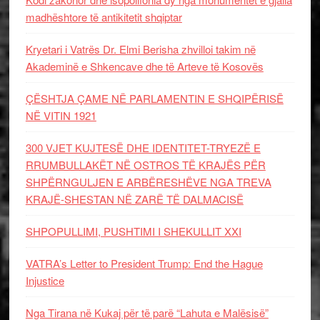
madhështore të antikitetit shqiptar
Kryetari i Vatrës Dr. Elmi Berisha zhvilloi takim në
Akademinë e Shkencave dhe të Arteve të Kosovës
ÇËSHTJA ÇAME NË PARLAMENTIN E SHQIPËRISË
NË VITIN 1921
300 VJET KUJTESË DHE IDENTITET-TRYEZË E
RRUMBULLAKËT NË OSTROS TË KRAJËS PËR
SHPËRNGULJEN E ARBËRESHËVE NGA TREVA
KRAJË-SHESTAN NË ZARË TË DALMACISË
SHPOPULLIMI, PUSHTIMI I SHEKULLIT XXI
VATRA’s Letter to President Trump: End the Hague
Injustice
Nga Tirana në Kukaj për të parë “Lahuta e Malësisë”