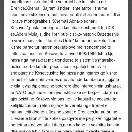
papritmas,shkrimtari dhe veterani i arsimit shqip ne
Drenice,Xhemail Bajrami.I ndjeri ishte autor i shume
studimeve shkencore,botimeve publicistike dhe autor i disa
librave monografike si”Xhemail Abria-pleqnar i
Kosoves”,pastaj monografia kushtuar deshmorit te UCK-
se,Adem Mulaj si dhe librit publicistiko-historik”Buzeqeshje
e vrare-masakrimi i familjes Deliu” ku autori ne kete liber
kishte paraqitur njeren prej tablove me rrenqethese te
luftes se fundit ne Kosove te viteve 1998/1999.Ishte kjo
njera nga masakrat me tronditese te sistemit ushtarako-
policor serbe kunder popullates se pafajshme civile
shqiptare ne Kosove.ishte kjo njera nga ngjarjet qe kishte
tronditur opinionin vendes dhe ate nderkombetare ,ngjarje
e cila levizi diplomacine boterore dhe intervenimin ushtarak
te NATO-os,kunder forcave ushtarake serbe,per ndaljen e
gjenocidit ne Kosove.Me pas ne nje kapitull te vecante te
ketij libri,autori rrefen ngjarje te verteta nga frontet e
humanitetit dhe te luftes ne zonat e Drenices,ku autori ne
cilesine e kronistit te kohes pasqyroi me perpikeri ngjarjet e
perjetuara ne zonat e luftes,ne ato kohe te veshtira ku jeta
dhe vdekja ishin fare prane njera-tjetres.Akecila pjese e