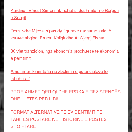
Kardinali Ernest Simoni rikthehet si dëshmitar në Burgun
e Spaçit
Dom Ndre Mjeda, sipas dy figurave monumentale të
letrave shqipe, Ernest Koliqit dhe At Gjergj Fishta
36 vjet tranzicion, nga ekonomia prodhuese te ekonomia
e përfitimit
A ndihmon krijimtaria në zbulimin e potencialeve të
fshehura?
PROF. AHMET QERIQI DHE EPOKA E REZISTENCЁS
DHE LUFTЁS PЁR LIRI!
FORMAT ALTERNATIVE TË EVIDENTIMIT TË
TARIFËS POSTARE NË HISTORINË E POSTËS
SHQIPTARE