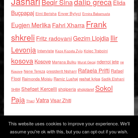
Jashari
dalip greca
Beqir Sina
Elida
Buçpapaj
Enver Bytyci
Elmi Berisha
Ermira Babamusta
Frank
Eugjen Merlika
Fahri Xharra
shkreli
Ilir
Gezim Llojdia
Fritz radovani
Levonja
Interviste
Kolec Traboini
Keze Kozeta Zylo
kosova
Kosove
nderroi jete
Marjana Bulku
ne
Murat Gecaj
Rafaela Prifti
Rafael
Nene Tereza
Kosove
presidenti Nishani
Floqi
Raimonda Moisiu
Ramiz Lushaj
reshat kripa
Sadik Elshani
Sokol
Shefqet Kercelli
shqiperia
shqiptaret
SHBA
Paja
Vatra
Visar Zhiti
Thaci
This website uses cookies to improve your experience. We'll
assume you're ok with this, but you can opt-out if you wish.