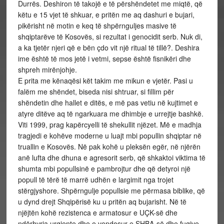
Durrës. Deshiron të takojë e të përshëndetet me miqtë, që
këtu e 15 vjet të shkuar, e pritën me aq dashuri e bujari,
pikërisht në motin e keq të shpërnguljes masive të
shqiptarëve të Kosovës, si rezultat i genocidit serb. Nuk di,
a ka tjetër njeri që e bën çdo vit një ritual të tillë?. Deshira
ime është të mos jetë i vetmi, sepse është fisnikëri dhe
shpreh mirënjohje.
E prita me kënaqësi kët takim me mikun e vjetër. Pasi u
falëm me shëndet, biseda nisi shtruar, si fillim për
shëndetin dhe hallet e ditës, e më pas vetiu në kujtimet e
atyre ditëve aq të ngarkuara me dhimbje e urrejtje bashkë.
Viti 1999, prag kapërcyelli të shekullit njëzet. Më e madhja
tragjedi e kohëve moderne u luajt mbi popullin shqiptar në
truallin e Kosovës. Në pak kohë u pleksën egër, në njërën
anë lufta dhe dhuna e agresorit serb, që shkaktoi viktima të
shumta mbi popullsinë e pambrojtur dhe që detyroi një
popull të tërë të marrë udhën e largimit nga trojet
stërgjyshore. Shpërngulje popullsie me përmasa biblike, që
u dynd drejt Shqipërisë ku u pritën aq bujarisht. Në të
njëjtën kohë rezistenca e armatosur e UÇK-së dhe
ndërhyrja urgjente dhe e vendosur e SHBA-së dhe fuqive