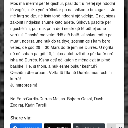
Mos ma merrni për të qeshur, pasi do t`u rrëfej një ndodhi
të vogël, -miku ynë rrëfimtar po na shikonte buzagaz: – Jo
më larg se dje, në fisin tonë ndodhi një vdekje. E ne, sipas
zakonit i ndjekim shumë këto adete. Shkova pasdite për
ngushëllim, por nuk prita deri nesër që të bëhej edhe
varrimi. Thashë me vete: “Në atë botë, ai shkon edhe pa
mua”, ndërsa unë nuk do ta thyej zotimin që i kam bërë
vetes, që çdo 29 – 30 Mars do të jem në Durrës. U ngrita
që në sabah pa gdhirë, i hipa autobuzit dhe për katër orë
isha në Durrës. Kisha qejf që kafen e mëngjezit ta pimë
bashkë. Hë, si thoni, a nuk është bukur kështu!?
Qeshëm dhe uruam: Vizita të tilla në Durrës mos reshtin
kurrë!
Ju mirëpresim!
Ne Foto:Currila-Durres.Majtas. Bajram Gashi, Dush
Zeqiraj. Kadri Tarelli
Share via: