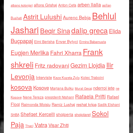
arben llalla
alfons Grishaj
Anton Cefa
asllan
albano kolonjari
Behlul
Astrit Lulushi
Aurenc Bebja
Bushati
Jashari
dalip greca
Beqir Sina
Elida
Buçpapaj
Enver Bytyci
Elmi Berisha
Ermira Babamusta
Frank
Eugjen Merlika
Fahri Xharra
shkreli
Ilir
Gezim Llojdia
Fritz radovani
Levonja
Interviste
Kolec Traboini
Keze Kozeta Zylo
kosova
Kosove
nderroi jete
Marjana Bulku
ne
Murat Gecaj
Rafaela Prifti
Rafael
Nene Tereza
Kosove
presidenti Nishani
Floqi
Raimonda Moisiu
Ramiz Lushaj
reshat kripa
Sadik Elshani
Sokol
Shefqet Kercelli
shqiperia
shqiptaret
SHBA
Paja
Vatra
Visar Zhiti
Thaci