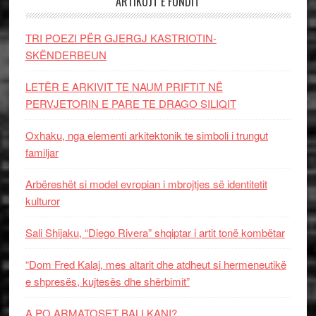
ARTIKUJT E FUNDIT
TRI POEZI PËR GJERGJ KASTRIOTIN-
SKËNDERBEUN
LETËR E ARKIVIT TE NAUM PRIFTIT NË
PERVJETORIN E PARE TE DRAGO SILIQIT
Oxhaku, nga elementi arkitektonik te simboli i trungut
familjar
Arbëreshët si model evropian i mbrojtjes së identitetit
kulturor
Sali Shijaku, “Diego Rivera” shqiptar i artit tonë kombëtar
“Dom Fred Kalaj, mes altarit dhe atdheut si hermeneutikë
e shpresës, kujtesës dhe shërbimit”
A PO ARMATOSET BALLKANI?