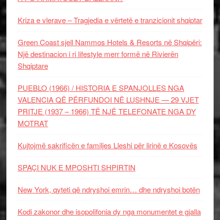
Kriza e vlerave – Tragjedia e vërtetë e tranzicionit shqiptar
Green Coast sjell Nammos Hotels & Resorts në Shqipëri:
Një destinacion i ri lifestyle merr formë në Rivierën
Shqiptare
PUEBLO (1966) / HISTORIA E SPANJOLLES NGA
VALENCIA QË PËRFUNDOI NË LUSHNJE — 29 VJET
PRITJE (1937 – 1966) TË NJË TELEFONATE NGA DY
MOTRAT
Kujtojmë sakrificën e familjes Lleshi për lirinë e Kosovës
SPAÇI NUK E MPOSHTI SHPIRTIN
New York, qyteti që ndryshoi emrin… dhe ndryshoi botën
Kodi zakonor dhe isopolifonia dy nga monumentet e gjalla