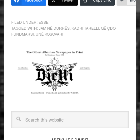
Facebook
Twitter
Copy Link
More
FILED UNDER:
ESSE
TAGGED WITH:
JAM NË DURRËS
,
KADRI TARELLI
,
QË ÇDO
FUNDMARSI
,
UNË KOSOVARI