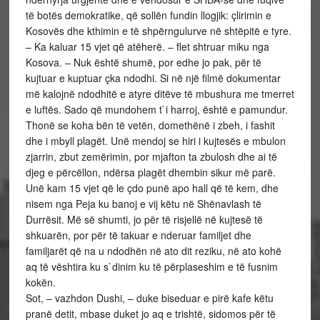
të botës demokratike, që sollën fundin llogjik: çlirimin e
Kosovës dhe kthimin e të shpërngulurve në shtëpitë e tyre.
– Ka kaluar 15 vjet që atëherë. – flet shtruar miku nga
Kosova. – Nuk është shumë, por edhe jo pak, për të
kujtuar e kuptuar çka ndodhi. Si në një filmë dokumentar
më kalojnë ndodhitë e atyre ditëve të mbushura me tmerret
e luftës. Sado që mundohem t`i harroj, është e pamundur.
Thonë se koha bën të vetën, domethënë i zbeh, i fashit
dhe i mbyll plagët. Unë mendoj se hiri i kujtesës e mbulon
zjarrin, zbut zemërimin, por mjafton ta zbulosh dhe ai të
djeg e përcëllon, ndërsa plagët dhembin sikur më parë.
Unë kam 15 vjet që le çdo punë apo hall që të kem, dhe
nisem nga Peja ku banoj e vij këtu në Shënavlash të
Durrësit. Më së shumti, jo për të risjellë në kujtesë të
shkuarën, por për të takuar e nderuar familjet dhe
familjarët që na u ndodhën në ato dit reziku, në ato kohë
aq të vështira ku s`dinim ku të përplaseshim e të fusnim
kokën.
Sot, – vazhdon Dushi, – duke biseduar e pirë kafe këtu
pranë detit, mbase duket jo aq e trishtë, sidomos për të