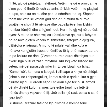
rinjtë, ajo që përjetuam atëherë. Vetëm ne që e provuam e
dime çdo të thotë të lesh vatanin, të ikish vetëm me plaçkat
e tupit, pa ditur se ku dhe çdo të ndodhte më tej. Shpesh
them me vete se vetëm guri dhe druri mund ta durojë
vuajtjen e shpirtit të nënave dhe baballarëve, kur kishin
humbur fëmijët dhe s`i gjenin dot. Kur rri e gjykoj në qetësi,
pyes: A mund të shterrej loti i familjarëve që, kur u kthyem
në Kosovë gjetën vendin të shkretuar, shtëpitë e djegura,
gjithëçka e rrënuar. A mund të ndalej vaji dhe kuja e
nënave kur gjetën trupat e fëmijëve të tyre të masakruara e
të pa kallura në dhe. Ç`zemër burri e duroi dhimbjen kur
nxorri nga pusi vajzat e mbytura. Kur bëj këtë bisedë me
veten, më del parasysh miku im Enver Lipaj nga fshati
“Kamenicë”, komuna e Istogut, i cili sapo u khtye në shtëpi,
(ishte si ne i shpërngulur), kërkoi rreth e qark e, kur s`gjeti
gjurmë njeriu, u drodh sapo i shkuan sytë tek pusi. Nxorri
që aty dhjetë kufoma, mes tyre edhe trupin pa jetë të
nënës dhe dy vajzave të tij. Unë solla një rast, po sa e sa të
tjera ka!?
Si shumë i trazuar fati dhe kjo historia e kombit tonë.