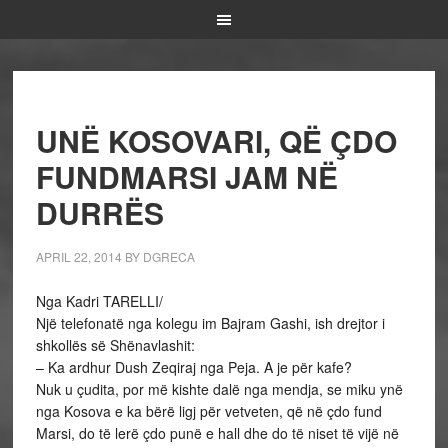
UNË KOSOVARI, QË ÇDO
FUNDMARSI JAM NË
DURRËS
APRIL 22, 2014
BY
DGRECA
Nga Kadri TARELLI/
Një telefonatë nga kolegu im Bajram Gashi, ish drejtor i
shkollës së Shënavlashit:
– Ka ardhur Dush Zeqiraj nga Peja. A je për kafe?
Nuk u çudita, por më kishte dalë nga mendja, se miku ynë
nga Kosova e ka bërë ligj për vetveten, që në çdo fund
Marsi, do të lerë çdo punë e hall dhe do të niset të vijë në