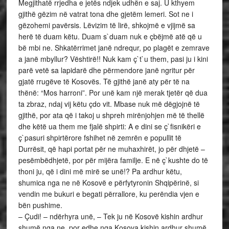
Megjithatë rrjedha e jetës ndjek udhën e saj. U kthyem
gjithë gëzim në vatrat tona dhe gjetëm lemeri. Sot ne i
gëzohemi pavërsis. Lëvizim të lirë, shkojmë e vjijmë sa
herë të duam këtu. Duam s`duam nuk e çbëjmë atë që u
bë mbi ne. Shkatërrimet janë ndrequr, po plagët e zemrave
a janë mbyllur? Vështirë!! Nuk kam ç`t`u them, pasi ju i kini
parë vetë sa lapidarë dhe përmendore janë ngritur për
gjatë rrugëve të Kosovës. Të gjithë janë aty për të na
thënë: “Mos harroni”. Por unë kam një merak tjetër që dua
ta zbraz, ndaj vij këtu çdo vit. Mbase nuk më dëgjojnë të
gjithë, por ata që i takoj u shpreh mirënjohjen më të thellë
dhe këtë ua them me fjalë shpirti: A e dini se ç`fisnikëri e
ç`pasuri shpirtërore fshihet në zemrën e popullit të
Durrësit, që hapi portat për ne muhaxhirët, jo për dhjetë –
pesëmbëdhjetë, por për mijëra familje. E në ç`kushte do të
thoni ju, që i dini më mirë se unë!? Pa ardhur këtu,
shumica nga ne në Kosovë e përfytyronin Shqipërinë, si
vendin me bukuri e begati përrallore, ku perëndia vjen e
bën pushime.
– Çudi! – ndërhyra unë, – Tek ju në Kosovë kishin ardhur
shumë nga ne, por edhe nga Kosova kishin ardhur shumë