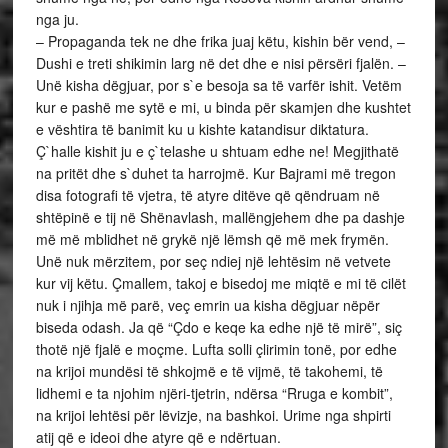
nga ju.
– Propaganda tek ne dhe frika juaj këtu, kishin bër vend, –
Dushi e treti shikimin larg në det dhe e nisi përsëri fjalën. –
Unë kisha dëgjuar, por s`e besoja sa të varfër ishit. Vetëm
kur e pashë me sytë e mi, u binda për skamjen dhe kushtet
e vështira të banimit ku u kishte katandisur diktatura.
Ç`halle kishit ju e ç`telashe u shtuam edhe ne! Megjithatë
na pritët dhe s`duhet ta harrojmë. Kur Bajrami më tregon
disa fotografi të vjetra, të atyre ditëve që qëndruam në
shtëpinë e tij në Shënavlash, mallëngjehem dhe pa dashje
më më mblidhet në grykë një lëmsh që më mek frymën.
Unë nuk mërzitem, por seç ndiej një lehtësim në vetvete
kur vij këtu. Çmallem, takoj e bisedoj me miqtë e mi të cilët
nuk i njihja më parë, veç emrin ua kisha dëgjuar nëpër
biseda odash. Ja që “Çdo e keqe ka edhe një të mirë”, siç
thotë një fjalë e moçme. Lufta solli çlirimin tonë, por edhe
na krijoi mundësi të shkojmë e të vijmë, të takohemi, të
lidhemi e ta njohim njëri-tjetrin, ndërsa “Rruga e kombit”,
na krijoi lehtësi për lëvizje, na bashkoi. Urime nga shpirti
atij që e ideoi dhe atyre që e ndërtuan.