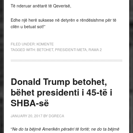
Të nderuar anëtarë të Qeverisë,
Edhe një herë suksese në detyrën e rëndësishme për të
cilën u betuat sot!”
FILED UNDER:
KOMENTE
TAGGED WITH:
BETOHET
,
PRESIDENTI META
,
RAMA 2
Donald Trump betohet,
bëhet presidenti i 45-të i
SHBA-së
JANUARY 20, 2017
BY
DGRECA
“
Ne do ta bëjmë Amerikën përsëri të fortë; ne do ta bëjmë