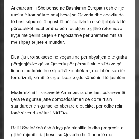
Anëtarësimi i Shqipërisë në Bashkimin Evropian është një
aspiratë kombëtare ndaj besoj se Qeveria dhe opozita do
të bashkëpunojnë ngushtë për realizimin e këtij objektivi të
përbashkët madhor dhe përmbushjen e gjithë reformave
kyçe me qëllim çeljen e negociatave për anëtarësimin sa
më shpejt të jetë e mundur.
Dua t’ju uroj suksese në veçanti në përmbyshjen e të gjitha
përgjegjësive që ka Qeveria për përballimin e sfidave që
lidhen me forcimin e sigurisë kombëtare, me luftën kundër
terrorizmit, krimit të organizuar e çdo kërcënimi të jashtëm.
Modernizimi i Forcave të Armatosura dhe institucioneve të
tjera të sigurisë janë domosdoshmëri që do të rrisin
standardet e sigurisë kombëtare e publike, por edhe rolin
tonë si vend anëtar i NATO-s.
Roli i Shqipërisë është kyç për stabilitetin dhe progresin e
gjithë rajonit ndaj besoj se Qeveria do të punojë me