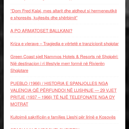
“Dom Fred Kalaj, mes altarit dhe atdheut si hermeneutikë
e shpresës, kujtesës dhe shërbimit”
A PO ARMATOSET BALLKANI?
Kriza e vlerave – Tragjedia e vërtetë e tranzicionit shqiptar
Green Coast sjell Nammos Hotels & Resorts në Shqipëri:
Një destinacion i ri lifestyle merr formë në Rivierën
Shqiptare
PUEBLO (1966) / HISTORIA E SPANJOLLES NGA
VALENCIA QË PËRFUNDOI NË LUSHNJE — 29 VJET
PRITJE (1937 – 1966) TË NJË TELEFONATE NGA DY
MOTRAT
Kujtojmë sakrificën e familjes Lleshi për lirinë e Kosovës