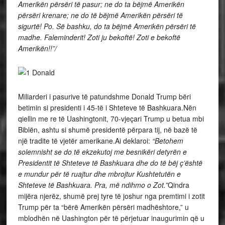
Amerikën përsëri të pasur; ne do ta bëjmë Amerikën
përsëri krenare; ne do të bëjmë Amerikën përsëri të
sigurtë! Po. Së bashku, do ta bëjmë Amerikën përsëri të
madhe. Faleminderit! Zoti ju bekoftë! Zoti e bekoftë
Amerikën!!”/
Miliarderi i pasurive të patundshme Donald Trump bëri
betimin si presidenti i 45-të i Shteteve të Bashkuara.Nën
qiellin me re të Uashingtonit, 70-vjeçari Trump u betua mbi
Biblën, ashtu si shumë presidentë përpara tij, në bazë të
një tradite të vjetër amerikane.Ai deklaroi:
“Betohem
solemnisht se do të ekzekutoj me besnikëri detyrën e
Presidentit të Shteteve të Bashkuara dhe do të bëj ç’është
e mundur për të ruajtur dhe mbrojtur Kushtetutën e
Shteteve të Bashkuara. Pra, më ndihmo o Zot.”
Qindra
mijëra njerëz, shumë prej tyre të joshur nga premtimi i zotit
Trump për ta “bërë Amerikën përsëri madhështore,” u
mblodhën në Uashington për të përjetuar inaugurimin që u