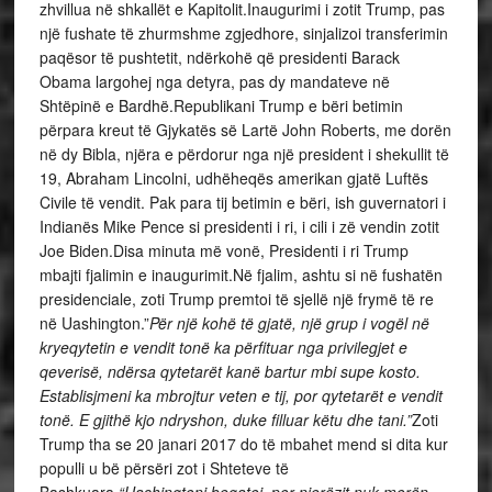
zhvillua në shkallët e Kapitolit.Inaugurimi i zotit Trump, pas
një fushate të zhurmshme zgjedhore, sinjalizoi transferimin
paqësor të pushtetit, ndërkohë që presidenti Barack
Obama largohej nga detyra, pas dy mandateve në
Shtëpinë e Bardhë.Republikani Trump e bëri betimin
përpara kreut të Gjykatës së Lartë John Roberts, me dorën
në dy Bibla, njëra e përdorur nga një president i shekullit të
19, Abraham Lincolni, udhëheqës amerikan gjatë Luftës
Civile të vendit. Pak para tij betimin e bëri, ish guvernatori i
Indianës Mike Pence si presidenti i ri, i cili i zë vendin zotit
Joe Biden.Disa minuta më vonë, Presidenti i ri Trump
mbajti fjalimin e inaugurimit.Në fjalim, ashtu si në fushatën
presidenciale, zoti Trump premtoi të sjellë një frymë të re
në Uashington.”
Për një kohë të gjatë, një grup i vogël në
kryeqytetin e vendit tonë ka përfituar nga privilegjet e
qeverisë, ndërsa qytetarët kanë bartur mbi supe kosto.
Establisjmeni ka mbrojtur veten e tij, por qytetarët e vendit
tonë. E gjithë kjo ndryshon, duke filluar këtu dhe tani.”
Zoti
Trump tha se 20 janari 2017 do të mbahet mend si dita kur
populli u bë përsëri zot i Shteteve të