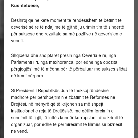
Kushtetuese,
Dëshiroj që në këtë moment të rëndësishëm të betimit të
qeverisë së re të ndaj me të gjithë ju urimin tim të sinqertë
për suksese dhe rezultate sa më pozitive në qeverisjen e
vendit.
Shqipëria dhe shqiptarët presin nga Qeveria e re, nga
Parlamenti i ri, nga maxhoranca, por edhe nga opozita
përgjegjësi më të mëdha për të përballuar me sukses sfidat
që kemi përpara.
Si President i Republikës dua të theksoj rëndësinë
madhore për përshpejtimin e zbatimit të Reformës në
Drejtësi, në mënyrë që të krijohen sa më shpejt
institucionet e reja të Drejtësisë, me qëllim forcimin e
sundimit të ligjit, të luftës kundër korrupsionit dhe krimit të
organizuar, por edhe të përmirësimit të klimës së biznesit
në vend.