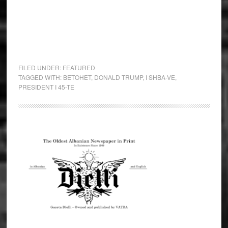
FILED UNDER:
FEATURED
TAGGED WITH:
BETOHET
,
DONALD TRUMP
,
I SHBA-VE
,
PRESIDENT I 45-TE