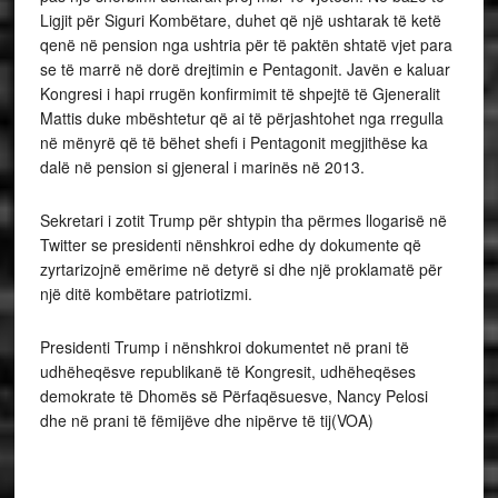
Ligjit për Siguri Kombëtare, duhet që një ushtarak të ketë
qenë në pension nga ushtria për të paktën shtatë vjet para
se të marrë në dorë drejtimin e Pentagonit. Javën e kaluar
Kongresi i hapi rrugën konfirmimit të shpejtë të Gjeneralit
Mattis duke mbështetur që ai të përjashtohet nga rregulla
në mënyrë që të bëhet shefi i Pentagonit megjithëse ka
dalë në pension si gjeneral i marinës në 2013.
Sekretari i zotit Trump për shtypin tha përmes llogarisë në
Twitter se presidenti nënshkroi edhe dy dokumente që
zyrtarizojnë emërime në detyrë si dhe një proklamatë për
një ditë kombëtare patriotizmi.
Presidenti Trump i nënshkroi dokumentet në prani të
udhëheqësve republikanë të Kongresit, udhëheqëses
demokrate të Dhomës së Përfaqësuesve, Nancy Pelosi
dhe në prani të fëmijëve dhe nipërve të tij(VOA)