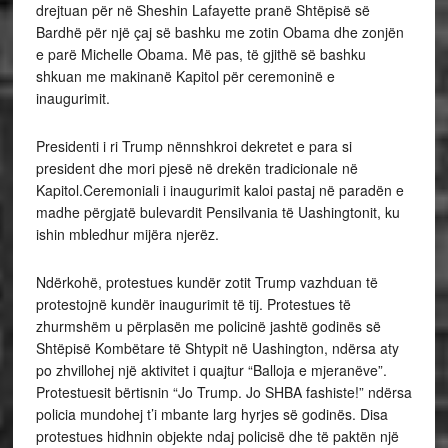
drejtuan për në Sheshin Lafayette pranë Shtëpisë së
Bardhë për një çaj së bashku me zotin Obama dhe zonjën
e parë Michelle Obama. Më pas, të gjithë së bashku
shkuan me makinanë Kapitol për ceremoninë e
inaugurimit.
Presidenti i ri Trump nënnshkroi dekretet e para si
president dhe mori pjesë në drekën tradicionale në
Kapitol.Ceremoniali i inaugurimit kaloi pastaj në paradën e
madhe përgjatë bulevardit Pensilvania të Uashingtonit, ku
ishin mbledhur mijëra njerëz.
Ndërkohë, protestues kundër zotit Trump vazhduan të
protestojnë kundër inaugurimit të tij. Protestues të
zhurmshëm u përplasën me policinë jashtë godinës së
Shtëpisë Kombëtare të Shtypit në Uashington, ndërsa aty
po zhvillohej një aktivitet i quajtur “Balloja e mjeranëve”.
Protestuesit bërtisnin “Jo Trump. Jo SHBA fashiste!” ndërsa
policia mundohej t’i mbante larg hyrjes së godinës. Disa
protestues hidhnin objekte ndaj policisë dhe të paktën një