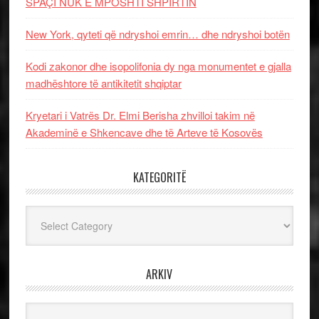
SPAÇI NUK E MPOSHTI SHPIRTIN
New York, qyteti që ndryshoi emrin… dhe ndryshoi botën
Kodi zakonor dhe isopolifonia dy nga monumentet e gjalla
madhështore të antikitetit shqiptar
Kryetari i Vatrës Dr. Elmi Berisha zhvilloi takim në
Akademinë e Shkencave dhe të Arteve të Kosovës
KATEGORITË
Kategoritë
ARKIV
Arkiv