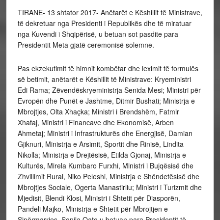
TIRANE- 13 shtator 2017- Anëtarët e Këshillit të Ministrave,
të dekretuar nga Presidenti i Republikës dhe të miratuar
nga Kuvendi i Shqipërisë, u betuan sot pasdite para
Presidentit Meta gjatë ceremonisë solemne.
Pas ekzekutimit të himnit kombëtar dhe leximit të formulës
së betimit, anëtarët e Këshillit të Ministrave: Kryeministri
Edi Rama; Zëvendëskryeministrja Senida Mesi; Ministri për
Evropën dhe Punët e Jashtme, Ditmir Bushati; Ministrja e
Mbrojtjes, Olta Xhaçka; Ministri i Brendshëm, Fatmir
Xhafaj, Ministri i Financave dhe Ekonomisë, Arben
Ahmetaj; Ministri i Infrastrukturës dhe Energjisë, Damian
Gjiknuri, Ministrja e Arsimit, Sportit dhe Rinisë, Lindita
Nikolla; Ministrja e Drejtësisë, Etilda Gjonaj, Ministrja e
Kulturës, Mirela Kumbaro Furxhi, Ministri i Bujqësisë dhe
Zhvillimit Rural, Niko Peleshi, Ministrja e Shëndetësisë dhe
Mbrojtjes Sociale, Ogerta Manastirliu; Ministri i Turizmit dhe
Mjedisit, Blendi Klosi, Ministri i Shtetit për Diasporën,
Pandeli Majko, Ministrja e Shtetit për Mbrojtjen e
Sipërmarrjes, Sonila Qato u betuan para Presidentit të