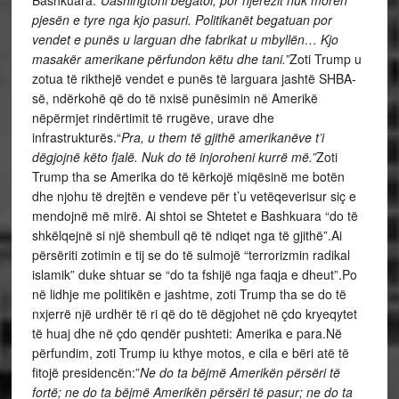
Bashkuara.
“Uashingtoni begatoi, por njerëzit nuk morën
pjesën e tyre nga kjo pasuri. Politikanët begatuan por
vendet e punës u larguan dhe fabrikat u mbyllën… Kjo
masakër amerikane përfundon këtu dhe tani.”
Zoti Trump u
zotua të rikthejë vendet e punës të larguara jashtë SHBA-
së, ndërkohë që do të nxisë punësimin në Amerikë
nëpërmjet rindërtimit të rrugëve, urave dhe
infrastrukturës.“
Pra, u them të gjithë amerikanëve t’i
dëgjojnë këto fjalë. Nuk do të injoroheni kurrë më.”
Zoti
Trump tha se Amerika do të kërkojë miqësinë me botën
dhe njohu të drejtën e vendeve për t’u vetëqeverisur siç e
mendojnë më mirë. Ai shtoi se Shtetet e Bashkuara “do të
shkëlqejnë si një shembull që të ndiqet nga të gjithë”.Ai
përsëriti zotimin e tij se do të sulmojë “terrorizmin radikal
islamik” duke shtuar se “do ta fshijë nga faqja e dheut”.Po
në lidhje me politikën e jashtme, zoti Trump tha se do të
nxjerrë një urdhër të ri që do të dëgjohet në çdo kryeqytet
të huaj dhe në çdo qendër pushteti: Amerika e para.Në
përfundim, zoti Trump iu kthye motos, e cila e bëri atë të
fitojë presidencën:”
Ne do ta bëjmë Amerikën përsëri të
fortë; ne do ta bëjmë Amerikën përsëri të pasur; ne do ta