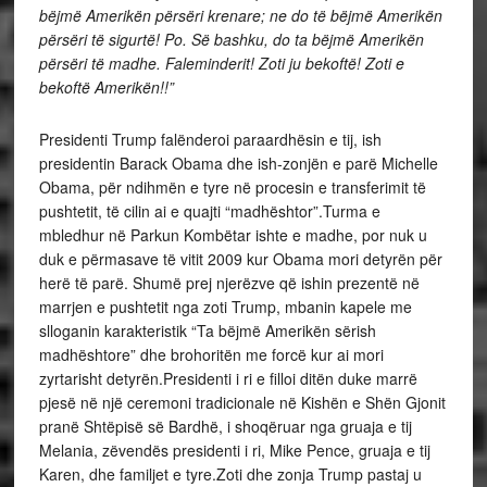
bëjmë Amerikën përsëri krenare; ne do të bëjmë Amerikën
përsëri të sigurtë! Po. Së bashku, do ta bëjmë Amerikën
përsëri të madhe. Faleminderit! Zoti ju bekoftë! Zoti e
bekoftë Amerikën!!”
Presidenti Trump falënderoi paraardhësin e tij, ish
presidentin Barack Obama dhe ish-zonjën e parë Michelle
Obama, për ndihmën e tyre në procesin e transferimit të
pushtetit, të cilin ai e quajti “madhështor”.Turma e
mbledhur në Parkun Kombëtar ishte e madhe, por nuk u
duk e përmasave të vitit 2009 kur Obama mori detyrën për
herë të parë. Shumë prej njerëzve që ishin prezentë në
marrjen e pushtetit nga zoti Trump, mbanin kapele me
slloganin karakteristik “Ta bëjmë Amerikën sërish
madhështore” dhe brohoritën me forcë kur ai mori
zyrtarisht detyrën.Presidenti i ri e filloi ditën duke marrë
pjesë në një ceremoni tradicionale në Kishën e Shën Gjonit
pranë Shtëpisë së Bardhë, i shoqëruar nga gruaja e tij
Melania, zëvendës presidenti i ri, Mike Pence, gruaja e tij
Karen, dhe familjet e tyre.Zoti dhe zonja Trump pastaj u