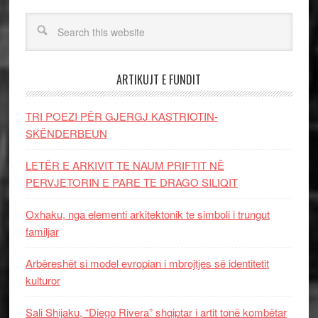
ARTIKUJT E FUNDIT
TRI POEZI PËR GJERGJ KASTRIOTIN-
SKËNDERBEUN
LETËR E ARKIVIT TE NAUM PRIFTIT NË
PERVJETORIN E PARE TE DRAGO SILIQIT
Oxhaku, nga elementi arkitektonik te simboli i trungut
familjar
Arbëreshët si model evropian i mbrojtjes së identitetit
kulturor
Sali Shijaku, “Diego Rivera” shqiptar i artit tonë kombëtar