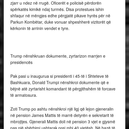
zjarr u ndez në rrugë. Oficerët e policisë përdorën
spërkatës kimikë ndaj turmës. Disa protestues ishin
shfaqur në mëngjes edhe përgjatë pikave hyrës për në
Parkun Kombëtar, duke vonuar shpeshherë vizitorët që
kërkonin të arrinin vendet e tyre.
Trump nënshkruan dokumente, zyrtarizon marrjen e
presidencës
Pak pasi u inaugurua si presidenti i 45-të i Shteteve të
Bashkuara, Donald Trumpi nënshkroi dokumente që e
bëjnë atë zyrtarisht komandant të përgjithshëm të forcave
të armatosura.
Zoti Trump po ashtu nënshkroi një ligj që lejon gjeneralin
në pension James Mattis të marrë detyrën e sekretarit të
mbrojtjes. Gjenerali Mattis doli në pension 3 vjet e gjysmë
pas një shërbimi ushtarak prej mbi 40 vjetësh. Në bazë të