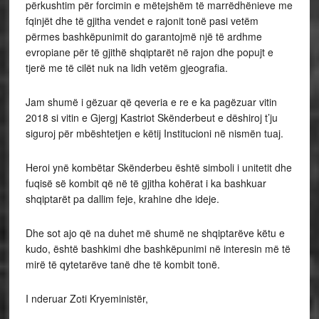
përkushtim për forcimin e mëtejshëm të marrëdhënieve me
fqinjët dhe të gjitha vendet e rajonit tonë pasi vetëm
përmes bashkëpunimit do garantojmë një të ardhme
evropiane për të gjithë shqiptarët në rajon dhe popujt e
tjerë me të cilët nuk na lidh vetëm gjeografia.
Jam shumë i gëzuar që qeveria e re e ka pagëzuar vitin
2018 si vitin e Gjergj Kastriot Skënderbeut e dëshiroj t’ju
siguroj për mbështetjen e këtij Institucioni në nismën tuaj.
Heroi ynë kombëtar Skënderbeu është simboli i unitetit dhe
fuqisë së kombit që në të gjitha kohërat i ka bashkuar
shqiptarët pa dallim feje, krahine dhe ideje.
Dhe sot ajo që na duhet më shumë ne shqiptarëve këtu e
kudo, është bashkimi dhe bashkëpunimi në interesin më të
mirë të qytetarëve tanë dhe të kombit tonë.
I nderuar Zoti Kryeministër,