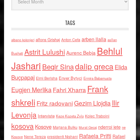
TAGS
arben llalla
alfons Grishaj
Anton Cefa
asllan
albano kolonjari
Behlul
Astrit Lulushi
Aurenc Bebja
Bushati
Jashari
dalip greca
Beqir Sina
Elida
Buçpapaj
Enver Bytyci
Elmi Berisha
Ermira Babamusta
Frank
Eugjen Merlika
Fahri Xharra
shkreli
Ilir
Gezim Llojdia
Fritz radovani
Levonja
Interviste
Kolec Traboini
Keze Kozeta Zylo
kosova
Kosove
nderroi jete
Marjana Bulku
ne
Murat Gecaj
Rafaela Prifti
Rafael
Nene Tereza
Kosove
presidenti Nishani