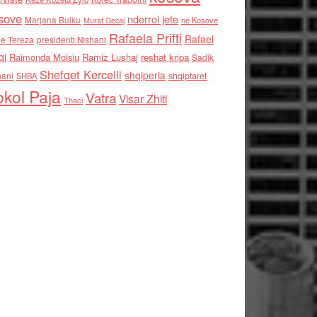
sove
nderroi jete
Marjana Bulku
ne Kosove
Murat Gecaj
Rafaela Prifti
Rafael
e Tereza
presidenti Nishani
qi
Raimonda Moisiu
Ramiz Lushaj
reshat kripa
Sadik
Shefqet Kercelli
shqiperia
hani
shqiptaret
SHBA
kol Paja
Vatra
Visar Zhiti
Thaci