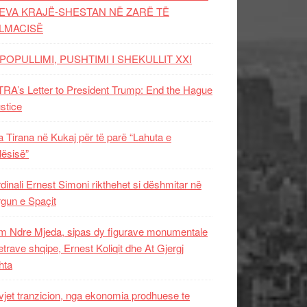
EVA KRAJË-SHESTAN NË ZARË TË
LMACISË
POPULLIMI, PUSHTIMI I SHEKULLIT XXI
RA’s Letter to President Trump: End the Hague
ustice
 Tirana në Kukaj për të parë “Lahuta e
ësisë”
dinali Ernest Simoni rikthehet si dëshmitar në
gun e Spaçit
 Ndre Mjeda, sipas dy figurave monumentale
letrave shqipe, Ernest Koliqit dhe At Gjergj
hta
vjet tranzicion, nga ekonomia prodhuese te