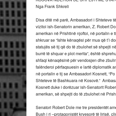
Nga Frank Shkreli
Disa ditë më parë, Ambasadori i Shteteve t
vizitoi ish-Senatorin amerikan, Z. Robert D
amerikan në Prishtinë njoftoi, në portalin e tij
shkruar se “Ishte kënaqësi për mua që t’i do
statujës së tij që do të zbulohet së shpejti n
burrë të shquar e plot merita”, është shpreh
shfaqi kënaqësinë për vendosjen dhe zbulimin
falënderoi përfaqsuesin e lartë diplomatik 
në portalin e tij se Ambasadori Kosnett, “P
Shteteve të Bashkuara në Kosovë.” Ambasado
Kosnett duke i dorëzuar ish-Senatorit Robert
amerikan, së shpejti do të zbulohet në Prish
Senatori Robert Dole me tre presidentët ame
Bush i ri –protagonistët kryesorë të lirisë, 