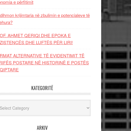
nomia e përfitimit
dihmon krijimtaria në zbulimin e potencialeve të
ehura?
OF. AHMET QERIQI DHE EPOKA E
ZISTENCЁS DHE LUFTЁS PЁR LIRI!
RMAT ALTERNATIVE TË EVIDENTIMIT TË
RIFËS POSTARE NË HISTORINË E POSTËS
QIPTARE
KATEGORITË
egoritë
ARKIV