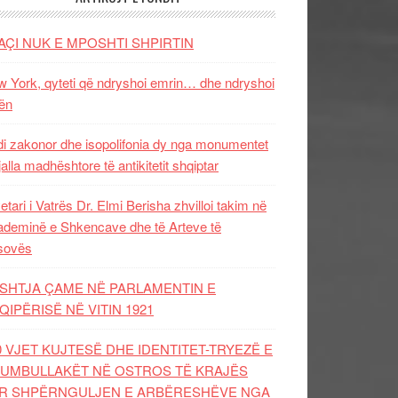
AÇI NUK E MPOSHTI SHPIRTIN
 York, qyteti që ndryshoi emrin… dhe ndryshoi
ën
i zakonor dhe isopolifonia dy nga monumentet
jalla madhështore të antikitetit shqiptar
etari i Vatrës Dr. Elmi Berisha zhvilloi takim në
deminë e Shkencave dhe të Arteve të
sovës
SHTJA ÇAME NË PARLAMENTIN E
QIPËRISË NË VITIN 1921
0 VJET KUJTESË DHE IDENTITET-TRYEZË E
UMBULLAKËT NË OSTROS TË KRAJËS
R SHPËRNGULJEN E ARBËRESHËVE NGA