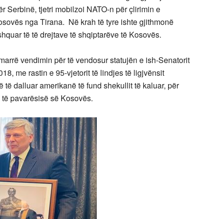
r Serbinë, tjetri mobilzoi NATO-n për çlirimin e
osovës nga Tirana. Në krah të tyre ishte gjithmonë
 shquar të të drejtave të shqiptarëve të Kosovës.
marrë vendimin për të vendosur statujën e ish-Senatorit
8, me rastin e 95-vjetorit të lindjes të ligjvënsit
ë të dalluar amerikanë të fund shekullit të kaluar, për
he të pavarësisë së Kosovës.