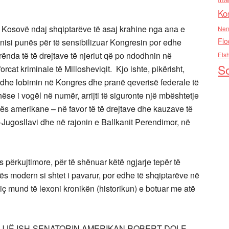
Ko
 Kosovë ndaj shqiptarëve të asaj krahine nga ana e
Nen
Flo
 nisi punës për të sensibilizuar Kongresin por edhe
rënda të të drejtave të njeriut që po ndodhnin në
Els
So
cat kriminale të Millosheviqit. Kjo ishte, pikërisht,
edhe lobimin në Kongres dhe pranë qeverisë federale të
hëse i vogël në numër, arrijti të siguronte një mbështetje
kës amerikane – në favor të të drejtave dhe kauzave të
h-Jugosllavi dhe në rajonin e Ballkanit Perendimor, në
s përkujtimore, për të shënuar këtë ngjarje tepër të
s modern si shtet i pavarur, por edhe të shqiptarëve në
i, siç mund të lexoni kronikën (historikun) e botuar me atë
UJË ISH-SENATORIN AMERIKAN ROBERT DOLE –