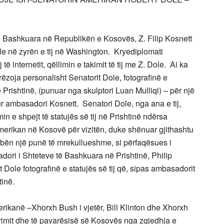
ë Bashkuara në Republikën e Kosovës, Z. Filip Kosnett
ole në zyrën e tij në Washington. Kryediplomati
 të internetit, qëllimin e takimit të tij me Z. Dole. Ai ka
rëzoja personalisht Senatorit Dole, fotografinë e
ë Prishtinë, (punuar nga skulptori Luan Mulliqi) – për një
ur ambasadori Kosnett. Senatori Dole, nga ana e tij,
 e shpejt të statujës së tij në Prishtinë ndërsa
amerikan në Kosovë për vizitën, duke shënuar gjithashtu
o bën një punë të mrekullueshme, si përfaqësues i
ri i Shteteve të Bashkuara në Prishtinë, Philip
 Dole fotografinë e statujës së tij që, sipas ambasadorit
tinë.
rikanë –Xhorxh Bush i vjetër, Bill Klinton dhe Xhorxh
çlirimit dhe të pavarësisë së Kosovës nga zgjedhja e