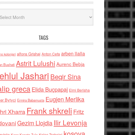
iv
TAGS
arben llalla
alfons Grishaj
Anton Cefa
no kolonjari
Astrit Lulushi
Aurenc Bebja
an Bushati
ehlul Jashari
Beqir Sina
alip greca
Elida Buçpapaj
Elmi Berisha
Eugjen Merlika
er Bytyci
Ermira Babamusta
Frank shkreli
hri Xharra
Fritz
Ilir Levonja
Gezim Llojdia
dovani
kosova
rviste
Kolec Traboini
Keze Kozeta Zylo