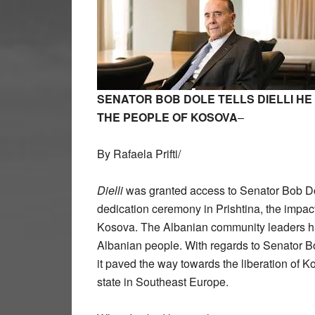
SENATOR BOB DOLE TELLS DIELLI HE
THE PEOPLE OF KOSOVA
–
By Rafaela Prifti/
Dielli
was granted access to Senator Bob Do
dedication ceremony in Prishtina, the impact o
Kosova. The Albanian community leaders 
Albanian people. With regards to Senator Bo
it paved the way towards the liberation of 
state in Southeast Europe.