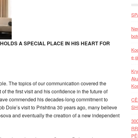
SP
New
bot
 HOLDS A SPECIAL PLACE IN HIS HEART FOR
Kod
e g
Kry
Aka
le. The topics of our communication covered the
Ko
f the first visit and his confidence in the future of
have commended his decades-long commitment to
ÇË
b Dole’s visit to Prishtina 30 years ago, many believe
SH
Kosova and eventually the creation of a new independent
30
RR
PË