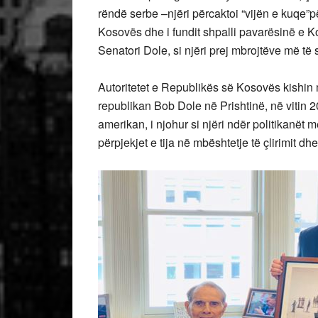
rëndë serbe –njëri përcaktoi “vijën e kuqe”pë
Kosovës dhe i fundit shpalli pavarësinë e K
Senatori Dole, si njëri prej mbrojtëve më të
Autoritetet e Republikës së Kosovës kishin 
republikan Bob Dole në Prishtinë, në vitin 201
amerikan, i njohur si njëri ndër politikanët m
përpjekjet e tija në mbështetje të çlirimit d