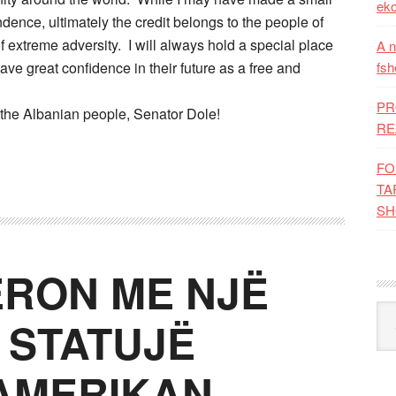
eko
ence, ultimately the credit belongs to the people of
 extreme adversity. I will always hold a special place
A n
ave great confidence in their future as a free and
fsh
PR
the Albanian people, Senator Dole!
RE
FO
TA
SH
RON ME NJË
Kat
 STATUJË
AMERIKAN