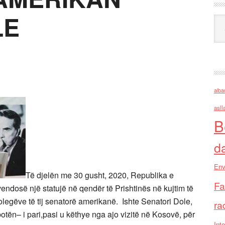
LE
Ark
alba
asll
B
d
Env
Të djelën me 30 gusht, 2020, Republika e
Fa
endosë një statujë në qendër të Prishtinës në kujtim të
olegëve të tij senatorë amerikanë. Ishte Senatori Dole,
ra
otën– i pari,pasi u këthye nga ajo vizitë në Kosovë, për
Inte