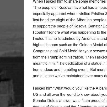
When I asked him to share some memories f
“The people of Kosova have not had an easy
especially apparent when I visited Pristina 
first-hand the plight of the Albanian people
to support the people of Kosova, Senator Dole 
I couldn’t ignore what was happening to the 
I noted that he is admired by Americans and
highest honors such as the Golden Medal o
Congressional Gold Medal for your service to
from the Trump administration. Then I asked
meant to him. “The dedication of a statue in 
tremendous and humbling event. But more tha
and alliance we’ve maintained over many de
I asked him “What would you like the Alban
US and all over the world to know about y
Senator Dole’s answer was: “I am proud of 
people of Kosova and the Albanian communi