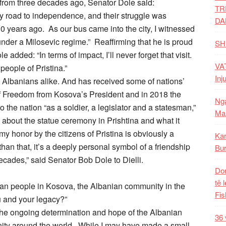
rom three decades ago, Senator Dole said:
TR
 road to independence, and their struggle was
DA
30 years ago. As our bus came into the city, I witnessed
 under a Milosevic regime.” Reaffirming that he is proud
SH
added: “In terms of impact, I’ll never forget that visit.
VAT
people of Pristina.”
Inj
 Albanians alike. And has received some of nations’
f Freedom from Kosova’s President and in 2018 the
Nga
 the nation “as a soldier, a legislator and a statesman,”
Mal
 about the statue ceremony in Prishtina and what it
my honor by the citizens of Pristina is obviously a
Kar
n that, it’s a deeply personal symbol of a friendship
Bur
cades,” said Senator Bob Dole to Dielli.
Dom
të 
ian people in Kosova, the Albanian community in the
Fis
ou and your legacy?”
the ongoing determination and hope of the Albanian
36 
ty around the world. While I may have made a small