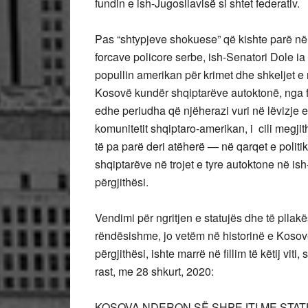
fundin e ish-Jugosllavisë si shtet federativ.
Pas “shtypjeve shokuese” që kishte parë në
forcave policore serbe, ish-Senatori Dole ia
popullin amerikan për krimet dhe shkeljet e 
Kosovë kundër shqiptarëve autoktonë, nga for
edhe periudha që njëherazi vuri në lëvizje 
komunitetit shqiptaro-amerikan, i cili megjit
të pa parë deri atëherë — në qarqet e politi
shqiptarëve në trojet e tyre autoktone në is
përgjithësi.
Vendimi për ngritjen e statujës dhe të pllakë
rëndësishme, jo vetëm në historinë e Kosovë
përgjithësi, ishte marrë në fillim të këtij vit
rast, me 28 shkurt, 2020:
KOSOVA NDERON SË SHPEJTI ME STAT