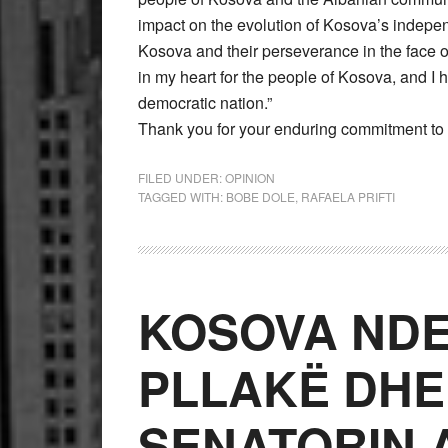
impact on the evolution of Kosova’s independ
Kosova and their perseverance in the face of
in my heart for the people of Kosova, and I h
democratic nation.”
Thank you for your enduring commitment to 
FILED UNDER:
OPINION
TAGGED WITH:
BOBE DOLE
,
RAFAELA PRIFTI
KOSOVA NDE
PLLAKË DHE
SENATORIN 