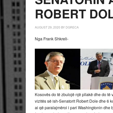
ROBERT DO
AUGUST 29, 2020
BY
DGRECA
Nga Frank Shkreli-
Kosovës do të zbulojë një pllakë dhe do të v
vizitës së ish-Senatorit Robert Dole dhe 6 k
ai që paralajmëroi i pari Washingtonin dhe b