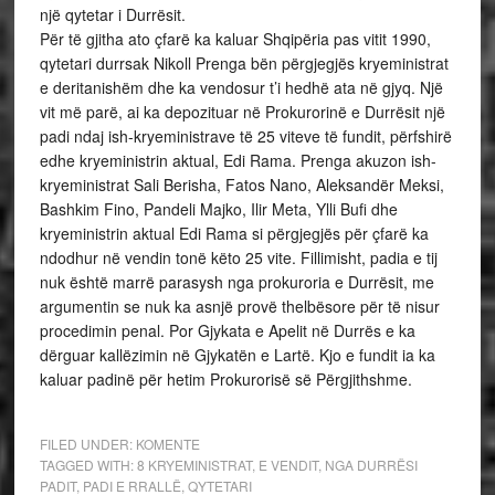
një qytetar i Durrësit.
Për të gjitha ato çfarë ka kaluar Shqipëria pas vitit 1990,
qytetari durrsak Nikoll Prenga bën përgjegjës kryeministrat
e deritanishëm dhe ka vendosur t’i hedhë ata në gjyq. Një
vit më parë, ai ka depozituar në Prokurorinë e Durrësit një
padi ndaj ish-kryeministrave të 25 viteve të fundit, përfshirë
edhe kryeministrin aktual, Edi Rama. Prenga akuzon ish-
kryeministrat Sali Berisha, Fatos Nano, Aleksandër Meksi,
Bashkim Fino, Pandeli Majko, Ilir Meta, Ylli Bufi dhe
kryeministrin aktual Edi Rama si përgjegjës për çfarë ka
ndodhur në vendin tonë këto 25 vite. Fillimisht, padia e tij
nuk është marrë parasysh nga prokuroria e Durrësit, me
argumentin se nuk ka asnjë provë thelbësore për të nisur
procedimin penal. Por Gjykata e Apelit në Durrës e ka
dërguar kallëzimin në Gjykatën e Lartë. Kjo e fundit ia ka
kaluar padinë për hetim Prokurorisë së Përgjithshme.
FILED UNDER:
KOMENTE
TAGGED WITH:
8 KRYEMINISTRAT
,
E VENDIT
,
NGA DURRËSI
PADIT
,
PADI E RRALLË
,
QYTETARI