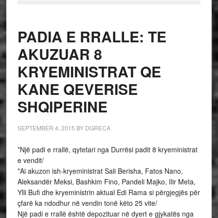
PADIA E RRALLE: TE
AKUZUAR 8
KRYEMINISTRAT QE
KANE QEVERISE
SHQIPERINE
SEPTEMBER 4, 2015
BY
DGRECA
*Një padi e rrallë, qytetari nga Durrësi padit 8 kryeministrat
e vendit/
*Ai akuzon ish-kryeministrat Sali Berisha, Fatos Nano,
Aleksandër Meksi, Bashkim Fino, Pandeli Majko, Ilir Meta,
Ylli Bufi dhe kryeministrin aktual Edi Rama si përgjegjës për
çfarë ka ndodhur në vendin tonë këto 25 vite/
Një padi e rrallë është depozituar në dyert e gjykatës nga