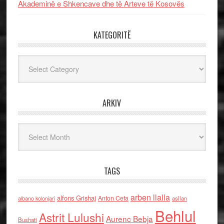
Akademinë e Shkencave dhe të Arteve të Kosovës
KATEGORITË
Kategoritë
ARKIV
Arkiv
TAGS
arben llalla
alfons Grishaj
Anton Cefa
asllan
albano kolonjari
Behlul
Astrit Lulushi
Aurenc Bebja
Bushati