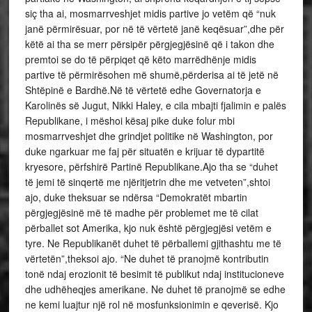
siç tha ai, mosmarrveshjet midis partive jo vetëm që “nuk
janë përmirësuar, por në të vërtetë janë keqësuar”,dhe për
këtë ai tha se merr përsipër përgjegjësinë që i takon dhe
premtoi se do të përpiqet që këto marrëdhënje midis
partive të përmirësohen më shumë,përderisa ai të jetë në
Shtëpinë e Bardhë.Në të vërtetë edhe Governatorja e
Karolinës së Jugut, Nikki Haley, e cila mbajti fjalimin e palës
Republikane, i mëshoi kësaj pike duke folur mbi
mosmarrveshjet dhe grindjet politike në Washington, por
duke ngarkuar me faj për situatën e krijuar të dypartitë
kryesore, përfshirë Partinë Republikane.Ajo tha se “duhet
të jemi të sinqertë me njëritjetrin dhe me vetveten”,shtoi
ajo, duke theksuar se ndërsa “Demokratët mbartin
përgjegjësinë më të madhe për problemet me të cilat
përballet sot Amerika, kjo nuk është përgjegjësi vetëm e
tyre. Ne Republikanët duhet të përballemi gjithashtu me të
vërtetën”,theksoi ajo. “Ne duhet të pranojmë kontributin
tonë ndaj erozionit të besimit të publikut ndaj institucioneve
dhe udhëheqjes amerikane. Ne duhet të pranojmë se edhe
ne kemi luajtur një rol në mosfunksionimin e qeverisë. Kjo