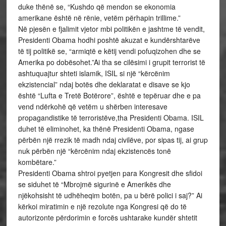
duke thënë se, “Kushdo që mendon se ekonomia
amerikane është në rënie, vetëm përhapin trillime.”
Në pjesën e fjalimit vjetor mbi politikën e jashtme të vendit,
Presidenti Obama hodhi poshtë akuzat e kundërshtarëve
të tij politikë se, “armiqtë e këtij vendi pofuqizohen dhe se
Amerika po dobësohet.”Ai tha se cilësimi i grupit terrorist të
ashtuquajtur shteti islamik, ISIL si një “kërcënim
ekzistencial” ndaj botës dhe deklaratat e disave se kjo
është “Lufta e Tretë Botërore”, është e tepëruar dhe e pa
vend ndërkohë që vetëm u shërben interesave
propagandistike të terroristëve,tha Presidenti Obama. ISIL
duhet të eliminohet, ka thënë Presidenti Obama, ngase
përbën një rrezik të madh ndaj civilëve, por sipas tij, ai grup
nuk përbën një “kërcënim ndaj ekzistencës tonë
kombëtare.”
Presidenti Obama shtroi pyetjen para Kongresit dhe sfidoi
se siduhet të “Mbrojmë sigurinë e Amerikës dhe
njëkohsisht të udhëheqim botën, pa u bërë polici i saj?” Ai
kërkoi miratimin e një rezolute nga Kongresi që do të
autorizonte përdorimin e forcës ushtarake kundër shtetit