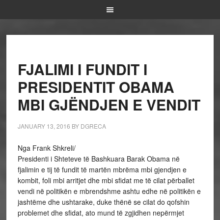
FJALIMI I FUNDIT I
PRESIDENTIT OBAMA
MBI GJËNDJEN E VENDIT
JANUARY 13, 2016
BY
DGRECA
Nga Frank Shkreli/
Presidenti i Shteteve të Bashkuara Barak Obama në
fjalimin e tij të fundit të martën mbrëma mbi gjendjen e
kombit, foli mbi arritjet dhe mbi sfidat me të cilat përballet
vendi në politikën e mbrendshme ashtu edhe në politikën e
jashtëme dhe ushtarake, duke thënë se cilat do qofshin
problemet dhe sfidat, ato mund të zgjidhen nepërmjet