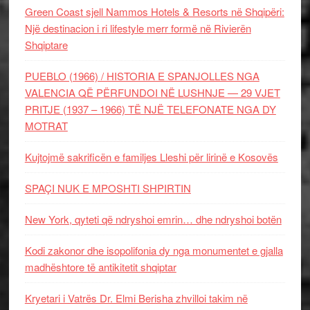
Green Coast sjell Nammos Hotels & Resorts në Shqipëri:
Një destinacion i ri lifestyle merr formë në Rivierën
Shqiptare
PUEBLO (1966) / HISTORIA E SPANJOLLES NGA
VALENCIA QË PËRFUNDOI NË LUSHNJE — 29 VJET
PRITJE (1937 – 1966) TË NJË TELEFONATE NGA DY
MOTRAT
Kujtojmë sakrificën e familjes Lleshi për lirinë e Kosovës
SPAÇI NUK E MPOSHTI SHPIRTIN
New York, qyteti që ndryshoi emrin… dhe ndryshoi botën
Kodi zakonor dhe isopolifonia dy nga monumentet e gjalla
madhështore të antikitetit shqiptar
Kryetari i Vatrës Dr. Elmi Berisha zhvilloi takim në