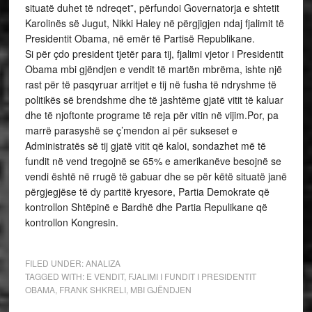
situatë duhet të ndreqet”, përfundoi Governatorja e shtetit
Karolinës së Jugut, Nikki Haley në përgjigjen ndaj fjalimit të
Presidentit Obama, në emër të Partisë Republikane.
Si për çdo president tjetër para tij, fjalimi vjetor i Presidentit
Obama mbi gjëndjen e vendit të martën mbrëma, ishte një
rast për të pasqyruar arritjet e tij në fusha të ndryshme të
politikës së brendshme dhe të jashtëme gjatë vitit të kaluar
dhe të njoftonte programe të reja për vitin në vijim.Por, pa
marrë parasyshë se ç’mendon ai për sukseset e
Administratës së tij gjatë vitit që kaloi, sondazhet më të
fundit në vend tregojnë se 65% e amerikanëve besojnë se
vendi është në rrugë të gabuar dhe se për këtë situatë janë
përgjegjëse të dy partitë kryesore, Partia Demokrate që
kontrollon Shtëpinë e Bardhë dhe Partia Repulikane që
kontrollon Kongresin.
FILED UNDER:
ANALIZA
TAGGED WITH:
E VENDIT
,
FJALIMI I FUNDIT I PRESIDENTIT
OBAMA
,
FRANK SHKRELI
,
MBI GJËNDJEN