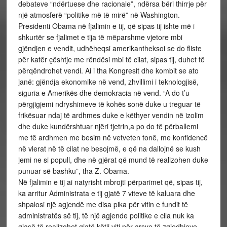
debateve “ndërtuese dhe racionale”, ndërsa bëri thirrje për
një atmosferë “politike më të mirë” në Washington.
Presidenti Obama në fjalimin e tij, që sipas tij ishte më i
shkurtër se fjalimet e tija të mëparshme vjetore mbi
gjëndjen e vendit, udhëheqsi amerikantheksoi se do fliste
për katër çështje me rëndësi mbi të cilat, sipas tij, duhet të
përqëndrohet vendi. Ai i tha Kongresit dhe kombit se ato
janë: gjëndja ekonomike në vend, zhvillimi i teknologjisë,
siguria e Amerikës dhe demokracia në vend. “A do t’u
përgjigjemi ndryshimeve të kohës sonë duke u treguar të
frikësuar ndaj të ardhmes duke e këthyer vendin në izolim
dhe duke kundërshtuar njëri tjetrin,a po do të përballemi
me të ardhmen me besim në vetveten tonë, me konfidencë
në vlerat në të cilat ne besojmë, e që na dallojnë se kush
jemi ne si popull, dhe në gjërat që mund të realizohen duke
punuar së bashku”, tha Z. Obama.
Në fjalimin e tij ai natyrisht mbrojti përparimet që, sipas tij,
ka arritur Administrata e tij gjatë 7 viteve të kaluara dhe
shpalosi një agjendë me disa pika për vitin e fundit të
administratës së tij, të një agjende politike e cila nuk ka
giasë të realizohet gjatë këtij viti për arsye të zgjedhjeve