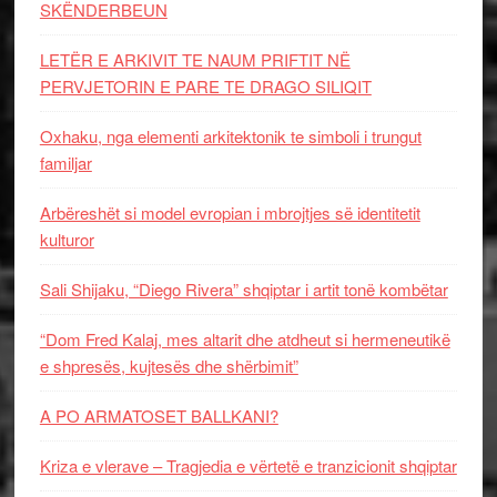
SKËNDERBEUN
LETËR E ARKIVIT TE NAUM PRIFTIT NË
PERVJETORIN E PARE TE DRAGO SILIQIT
Oxhaku, nga elementi arkitektonik te simboli i trungut
familjar
Arbëreshët si model evropian i mbrojtjes së identitetit
kulturor
Sali Shijaku, “Diego Rivera” shqiptar i artit tonë kombëtar
“Dom Fred Kalaj, mes altarit dhe atdheut si hermeneutikë
e shpresës, kujtesës dhe shërbimit”
A PO ARMATOSET BALLKANI?
Kriza e vlerave – Tragjedia e vërtetë e tranzicionit shqiptar