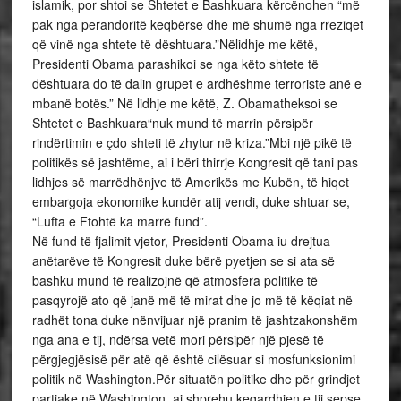
islamik, por shtoi se Shtetet e Bashkuara kërcënohen “më
pak nga perandoritë keqbërse dhe më shumë nga rreziqet
që vinë nga shtete të dështuara.”Nëlidhje me këtë,
Presidenti Obama parashikoi se nga këto shtete të
dështuara do të dalin grupet e ardhëshme terroriste anë e
mbanë botës.” Në lidhje me këtë, Z. Obamatheksoi se
Shtetet e Bashkuara“nuk mund të marrin përsipër
rindërtimin e çdo shteti të zhytur në kriza.”Mbi një pikë të
politikës së jashtëme, ai i bëri thirrje Kongresit që tani pas
lidhjes së marrëdhënjve të Amerikës me Kubën, të hiqet
embargoja ekonomike kundër atij vendi, duke shtuar se,
“Lufta e Ftohtë ka marrë fund”.
Në fund të fjalimit vjetor, Presidenti Obama iu drejtua
anëtarëve të Kongresit duke bërë pyetjen se si ata së
bashku mund të realizojnë që atmosfera politike të
pasqyrojë ato që janë më të mirat dhe jo më të këqiat në
radhët tona duke nënvijuar një pranim të jashtzakonshëm
nga ana e tij, ndërsa vetë mori përsipër një pjesë të
përgjegjësisë për atë që është cilësuar si mosfunksionimi
politik në Washington.Për situatën politike dhe për grindjet
partiake në Washington, ai shprehu keqardhjen e tij sepse