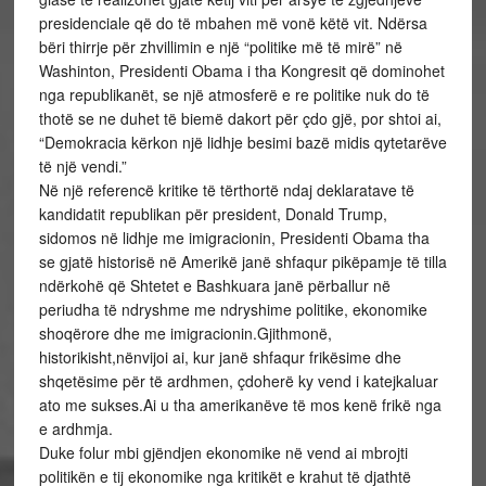
presidenciale që do të mbahen më vonë këtë vit. Ndërsa
bëri thirrje për zhvillimin e një “politike më të mirë” në
Washinton, Presidenti Obama i tha Kongresit që dominohet
nga republikanët, se një atmosferë e re politike nuk do të
thotë se ne duhet të biemë dakort për çdo gjë, por shtoi ai,
“Demokracia kërkon një lidhje besimi bazë midis qytetarëve
të një vendi.”
Në një referencë kritike të tërthortë ndaj deklaratave të
kandidatit republikan për president, Donald Trump,
sidomos në lidhje me imigracionin, Presidenti Obama tha
se gjatë historisë në Amerikë janë shfaqur pikëpamje të tilla
ndërkohë që Shtetet e Bashkuara janë përballur në
periudha të ndryshme me ndryshime politike, ekonomike
shoqërore dhe me imigracionin.Gjithmonë,
historikisht,nënvijoi ai, kur janë shfaqur frikësime dhe
shqetësime për të ardhmen, çdoherë ky vend i katejkaluar
ato me sukses.Ai u tha amerikanëve të mos kenë frikë nga
e ardhmja.
Duke folur mbi gjëndjen ekonomike në vend ai mbrojti
politikën e tij ekonomike nga kritikët e krahut të djathtë