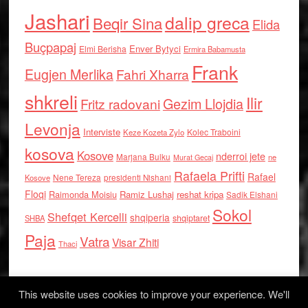
Jashari
dalip greca
Beqir Sina
Elida
Buçpapaj
Enver Bytyci
Elmi Berisha
Ermira Babamusta
Frank
Eugjen Merlika
Fahri Xharra
shkreli
Ilir
Gezim Llojdia
Fritz radovani
Levonja
Interviste
Kolec Traboini
Keze Kozeta Zylo
kosova
Kosove
nderroi jete
Marjana Bulku
ne
Murat Gecaj
Rafaela Prifti
Rafael
Nene Tereza
Kosove
presidenti Nishani
Floqi
Raimonda Moisiu
Ramiz Lushaj
reshat kripa
Sadik Elshani
Sokol
Shefqet Kercelli
shqiperia
shqiptaret
SHBA
Paja
Vatra
Visar Zhiti
Thaci
This website uses cookies to improve your experience. We'll