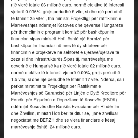
një vlerë totale 66 milionë euro, normë efektive të interesit
vjetorë 0.036%, grejs periudhë 5 vite, si dhe një periudhë
të kthimit 25 vite” , tha ministri.Projektligji për ratifikimin e
Marrëveshjes ndërmjet Kosovës dhe qeverisë Hungareze
për themelimin e programit kornizë për bashkëpunim
financiar, sipas ministrit Hoti, është një Kornizë për
bashkëpunim financiar në mes të dy shteteve për
financimin e projekteve në sektorët e ujërave/ujërave të
zeza si dhe infrastrukturës.Sipas tij, marrëveshja me
qeverinë e Hungarisë ka një vlerë totale 62 milionë euro,
normë efektive të interesit vjetorë 0.00%, grejs periudhë
1.5 vite, si dhe një periudhë të kthimit 17 vite. Ndërsa, sa i
përket miratimit të Projektligjit për Ratifikimin e
Marrëveshjes së Garancisë për Linjën e Dytë Kreditore për
Fondin për Sigurimin e Depozitave të Kosovës (FSDK)
ndërmjet Kosovës dhe Bankës Evropiane për Rindërtim
dhe Zhvillim, ministri Hoti bëri të ditur se, janë zhvilluar
negociatat me BERZH dhe se vlera financiare e kësaj
marrëveshje është 24 milionë euro.