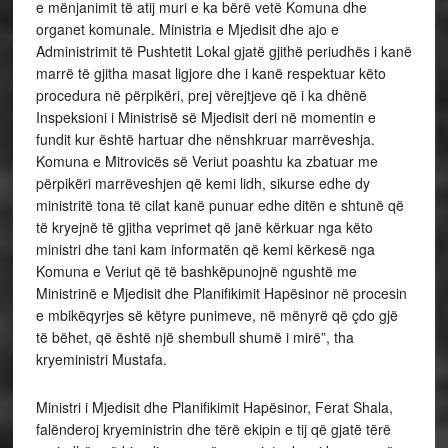
e mënjanimit të atij muri e ka bërë vetë Komuna dhe
organet komunale. Ministria e Mjedisit dhe ajo e
Administrimit të Pushtetit Lokal gjatë gjithë periudhës i kanë
marrë të gjitha masat ligjore dhe i kanë respektuar këto
procedura në përpikëri, prej vërejtjeve që i ka dhënë
Inspeksioni i Ministrisë së Mjedisit deri në momentin e
fundit kur është hartuar dhe nënshkruar marrëveshja.
Komuna e Mitrovicës së Veriut poashtu ka zbatuar me
përpikëri marrëveshjen që kemi lidh, sikurse edhe dy
ministritë tona të cilat kanë punuar edhe ditën e shtunë që
të kryejnë të gjitha veprimet që janë kërkuar nga këto
ministri dhe tani kam informatën që kemi kërkesë nga
Komuna e Veriut që të bashkëpunojnë ngushtë me
Ministrinë e Mjedisit dhe Planifikimit Hapësinor në procesin
e mbikëqyrjes së këtyre punimeve, në mënyrë që çdo gjë
të bëhet, që është një shembull shumë i mirë”, tha
kryeministri Mustafa.
Ministri i Mjedisit dhe Planifikimit Hapësinor, Ferat Shala,
falënderoj kryeministrin dhe tërë ekipin e tij që gjatë tërë