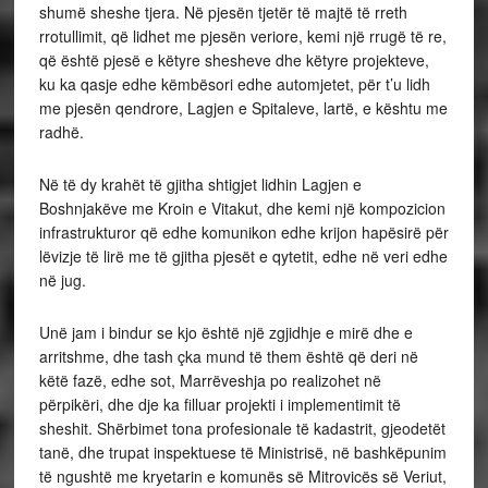
shumë sheshe tjera. Në pjesën tjetër të majtë të rreth
rrotullimit, që lidhet me pjesën veriore, kemi një rrugë të re,
që është pjesë e këtyre shesheve dhe këtyre projekteve,
ku ka qasje edhe këmbësori edhe automjetet, për t’u lidh
me pjesën qendrore, Lagjen e Spitaleve, lartë, e kështu me
radhë.
Në të dy krahët të gjitha shtigjet lidhin Lagjen e
Boshnjakëve me Kroin e Vitakut, dhe kemi një kompozicion
infrastrukturor që edhe komunikon edhe krijon hapësirë për
lëvizje të lirë me të gjitha pjesët e qytetit, edhe në veri edhe
në jug.
Unë jam i bindur se kjo është një zgjidhje e mirë dhe e
arritshme, dhe tash çka mund të them është që deri në
këtë fazë, edhe sot, Marrëveshja po realizohet në
përpikëri, dhe dje ka filluar projekti i implementimit të
sheshit. Shërbimet tona profesionale të kadastrit, gjeodetët
tanë, dhe trupat inspektuese të Ministrisë, në bashkëpunim
të ngushtë me kryetarin e komunës së Mitrovicës së Veriut,