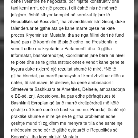
qenë i vështirë në negociata, por mjaftë konstruktiv dhe
tani kemi arrit, që një proces, i cili është nis në mënyrë
joligjore, është kthyer komplet në kornizat ligjore të
Republikës së Kosovës”, tha zëvendësministri Gecaj, duke
falënderuar të gjithë ata që kanë marrë pjesë në këtë
proces.Kryeministri Mustafa, tha se nga fillimi deri në fund
kanë pas një koordinim të plotë edhe me Presidentin e
vendit edhe me kryetarin e Parlamentit dhe të gjitha
informatat, bashkërenditjet, koordinimet janë bërë në nivel
të plotë dhe se të gjitha institucionet e vendit kanë qenë të
kyçura duke nxjerrë një rezultat shumë të mirë. “Në të
gjitha bisedat, pa marrë parasysh a i kemi zhvilluar ditën a
natën, të shtunave, të dielave, ka qenë ambasadori i
Shteteve të Bashkuara të Amerikës, Delaëie, ambasadorja
e BE-së, znj. Apostolova, ka pas edhe përfaqësues të
Bashkimit Evropian që janë marrë drejtpërdrejt më këtë
çështje që kanë qenë së bashku me ne. Prandaj, është një
praktikë shumë e mirë që ne të gjitha problemet edhe
çështje mund t’i zgjidhim më mënyra të tilla dhe është një
mirëbesim edhe për të gjithë qytetarët e Republikës së
Kosovës”, tha kryeministri Mustafa.