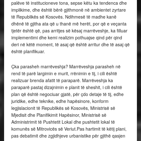
palëve të institucioneve tona, sepse këtu ka tendenca dhe
implikime, dhe është bërë gjithmonë në ambientet zyrtare
të Republikës së Kosovës. Ndihmesë të madhe kanë
dhënë të gjitha ata që u thanë më herët, por që e veçanta
tjetër është që, pas arritjes së kësaj marrëveshje, ka filluar
implementimi dhe kemi realizim pothuajse qind për qind
deri në këtë moment, të asaj që është arritur dhe të asaj që
është planifikuar.
Çka parasheh marrëveshja? Marrëveshja parasheh në
rend të parë largimin e murit, rrënimin e tij, i cili është
realizuar brenda afatit të paraparë. Marrëveshja ka
paraparë pastaj dizajnimin e planit të sheshit, i cili është
plan që është negociuar gjatë, për çdo detaje të tij, edhe
juridike, edhe teknike, edhe hapësinore, konform
legjislacionit të Republikës së Kosovës, Ministrisë së
Mjedisit dhe Planifikimit Hapësinor, Ministrisë së
Administrimit të Pushtetit Lokal dhe pushtetit lokal të
komunës së Mitrovicës së Veriut.Pas hartimit të këtij plani,
pas debatimit dhe zgjidhjeve urbanistike për gjithë qasjen