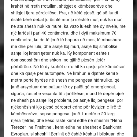
krahët në rreth rrotullim, shtigjet e këmbësorëve dhe
shtigjet tjera përcjellëse. Pra, në këtë pjesë, që së fundi
është bërë debat jo është mur jo s’është mur, nuk ka mur,
në atë shesh nuk ka mure, ka vazo lulesh me dy nivele, me
një lartësi i pari 40 centimetra, dhe i dyti maksimum 70
centimetra, ku do të jenë të hapura në mes, të mbushura
me dhe për lule, dhe asnjë lloj muri, asnjë lloj simbolike,
asnjë lloj kriteri tjetër nuk ka. Ky komponent është i
domosdoshëm dhe shkon me gjithë pjesën tjetër
përbërëse. Në të dy krahët e rrethit ka qasje për këmbësor
dhe ka qasje për automjete. Në krahun e djathtë kemi 9
metra portë hyrëse në shesh me pengesa hidraulike, që
janë arsyetuar dhe pajtuar të dy palët që emergjencat,
siguria, rastet e veçanta të zjarrfikëse, mund të depërtojnë
në shesh pa asnjë lloj problemi, pa asnjë lloj pengese, por
njëkohësisht kjo pjesë përdoret edhe për lëvizjen e lirë të
këmbësorëve, sepse pengesat janë 1 metër e 20 larg
njëra-tjetrës, dhe këso raste kemi edhe në sheshin “Nëna
Terezë” në Prishtinë , kemi edhe në sheshet e Bashkimit
Evropian, si sheshi i Berlinit që është kështu i bllokuar, dhe