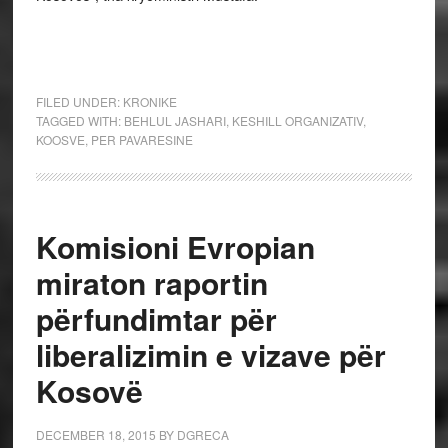
FILED UNDER:
KRONIKE
TAGGED WITH:
BEHLUL JASHARI
,
KESHILL ORGANIZATIV
,
KOOSVE
,
PER PAVARESINE
Komisioni Evropian
miraton raportin
përfundimtar për
liberalizimin e vizave për
Kosovë
DECEMBER 18, 2015
BY
DGRECA