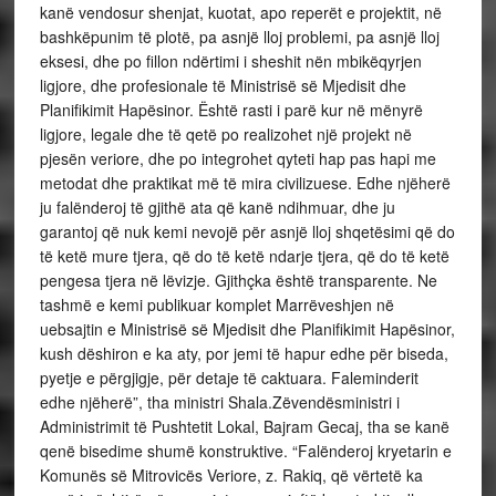
kanë vendosur shenjat, kuotat, apo reperët e projektit, në
bashkëpunim të plotë, pa asnjë lloj problemi, pa asnjë lloj
eksesi, dhe po fillon ndërtimi i sheshit nën mbikëqyrjen
ligjore, dhe profesionale të Ministrisë së Mjedisit dhe
Planifikimit Hapësinor. Është rasti i parë kur në mënyrë
ligjore, legale dhe të qetë po realizohet një projekt në
pjesën veriore, dhe po integrohet qyteti hap pas hapi me
metodat dhe praktikat më të mira civilizuese. Edhe njëherë
ju falënderoj të gjithë ata që kanë ndihmuar, dhe ju
garantoj që nuk kemi nevojë për asnjë lloj shqetësimi që do
të ketë mure tjera, që do të ketë ndarje tjera, që do të ketë
pengesa tjera në lëvizje. Gjithçka është transparente. Ne
tashmë e kemi publikuar komplet Marrëveshjen në
uebsajtin e Ministrisë së Mjedisit dhe Planifikimit Hapësinor,
kush dëshiron e ka aty, por jemi të hapur edhe për biseda,
pyetje e përgjigje, për detaje të caktuara. Faleminderit
edhe njëherë”, tha ministri Shala.Zëvendësministri i
Administrimit të Pushtetit Lokal, Bajram Gecaj, tha se kanë
qenë bisedime shumë konstruktive. “Falënderoj kryetarin e
Komunës së Mitrovicës Veriore, z. Rakiq, që vërtetë ka