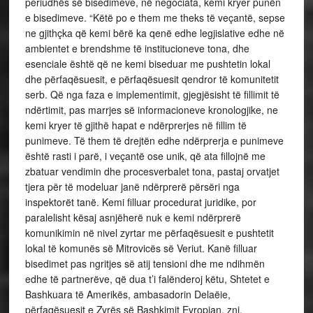
periudhës së bisedimeve, në negociata, kemi kryer punën
e bisedimeve. “Këtë po e them me theks të veçantë, sepse
ne gjithçka që kemi bërë ka qenë edhe legjislative edhe në
ambientet e brendshme të institucioneve tona, dhe
esenciale është që ne kemi biseduar me pushtetin lokal
dhe përfaqësuesit, e përfaqësuesit qendror të komunitetit
serb. Që nga faza e implementimit, gjegjësisht të fillimit të
ndërtimit, pas marrjes së informacioneve kronologjike, ne
kemi kryer të gjithë hapat e ndërprerjes në fillim të
punimeve. Të them të drejtën edhe ndërprerja e punimeve
është rasti i parë, i veçantë ose unik, që ata fillojnë me
zbatuar vendimin dhe procesverbalet tona, pastaj orvatjet
tjera për të modeluar janë ndërprerë përsëri nga
inspektorët tanë. Kemi filluar procedurat juridike, por
paralelisht kësaj asnjëherë nuk e kemi ndërprerë
komunikimin në nivel zyrtar me përfaqësuesit e pushtetit
lokal të komunës së Mitrovicës së Veriut. Kanë filluar
bisedimet pas ngritjes së atij tensioni dhe me ndihmën
edhe të partnerëve, që dua t’i falënderoj këtu, Shtetet e
Bashkuara të Amerikës, ambasadorin Delaëie,
përfaqësuesit e Zyrës së Bashkimit Evropian, znj.