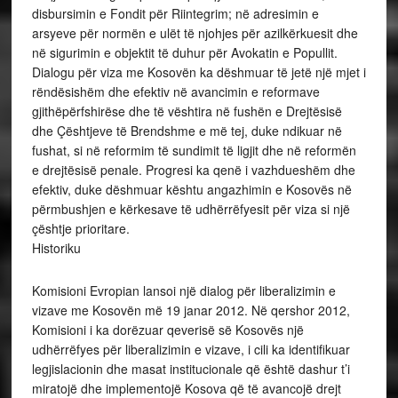
disbursimin e Fondit për Riintegrim; në adresimin e
arsyeve për normën e ulët të njohjes për azilkërkuesit dhe
në sigurimin e objektit të duhur për Avokatin e Popullit.
Dialogu për viza me Kosovën ka dëshmuar të jetë një mjet i
rëndësishëm dhe efektiv në avancimin e reformave
gjithëpërfshirëse dhe të vështira në fushën e Drejtësisë
dhe Çështjeve të Brendshme e më tej, duke ndikuar në
fushat, si në reformim të sundimit të ligjit dhe në reformën
e drejtësisë penale. Progresi ka qenë i vazhdueshëm dhe
efektiv, duke dëshmuar kështu angazhimin e Kosovës në
përmbushjen e kërkesave të udhërrëfyesit për viza si një
çështje prioritare.
Historiku
Komisioni Evropian lansoi një dialog për liberalizimin e
vizave me Kosovën më 19 janar 2012. Në qershor 2012,
Komisioni i ka dorëzuar qeverisë së Kosovës një
udhërrëfyes për liberalizimin e vizave, i cili ka identifikuar
legjislacionin dhe masat institucionale që është dashur t’i
miratojë dhe implementojë Kosova që të avancojë drejt