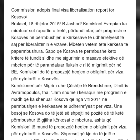
Commission adopts final visa liberalisation report for
Kosovo/
Bruksel, 18 dhjetor 2015/ B.Jashari/ Komisioni Evropian ka
miratuar sot raportin e tretë, përfundimtar, për progresin e
Kosovës në përmbushjen e kërkesave të udhërrëfyesit të
saj për liberalizimin e vizave. Mbeten vetëm tetë kërkesa të
papërmbushura. Sapo që Kosova të përmbushë këto
kritere të fundit si dhe me sigurimin e masave efektive që
mbeten për të parandaluar fluksin e ri të migrimit për në
BE, Komisioni do të propozojë heqjen e obligimit për viza
për qytetarët e Kosovës.
Komisioneri për Migrim dhe Çështje të Brendshme, Dimitris
Avramopoulos, tha: “Jam shumë i kënaqur me progresin e
madh që ka shënuar Kosova që nga viti 2014 në
përmbushjen e kërkesave të udhërrëfyesit për viza. Unë
besoj se Kosova do të jetë së shpejti në pozitë që të ketë
përmbushur të gjitha kërkesat e mbetura, ashtu që
Komisioni të mund të propozojë heqjen e obligimit për viza
për qytetarët e Kosovës. Shpresoj që kjo do të jetë e