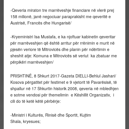
-Qeveria miraton tre marrëveshje financiare në vlerë prej
158 milionë, janë negociuar paraprakisht me qeveritë e
Austrisë, Francës dhe Hungarisë/
-Kryeministri Isa Mustafa, e ka njoftuar kabinetin qeveritar
për marrëveshjen që është arritur për rrënimin e murit në
pjesën veriore të Mitrovicës dhe planin për ndërtimin e
sheshit atje: Komuna e Mitrovicës së veriut ka zbatuar me
përpikëri marrëveshjen/
PRISHTINË, 8 Shkurt 2017-Gazeta DIELLI-Behlul Jashari/
Kosova përgatitet për festimet e 9 vjetorit të Pavarësisë, të
shpallur në 17 Shkurtin historik 2008, qeveria në mbledhjen
e sotme vendosi për themelimin e Këshillit Organizativ, i
cili do të ketë këtë përbërje:
-Ministri i Kulturës, Rinisë dhe Sportit, Kujtim
Shala, kryesues;