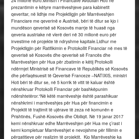
24 milionë euro.Ministri i Financave Avdullah Hoti në
prezantimin e këtyre marrëveshjeve para kabinetit
qeveritar, në lidhje me Projektligjin për Marrëveshjen
Financiare me qeverinë e Austrisë, bëri të ditur se kjo i
mundëson qeverisë së Kosovës marrje të huasë nga
qeveria austriake në vlerë deri në 30 milionë euro për
investime në projekte të ndryshme kapitale.Lidhur me
Projektligjin për Ratifikimin e Protokollit Financiar në mes të
qeverisë së Kosovës dhe qeverisë së Francës dhe
Marrëveshjen për Hua për zbatimin e këtij Protokolli
ndërmjet Ministrisë së Financave të Republikës së Kosovës
dhe përfaqësuesit të Qeverisë Franceze –NATIXIS, ministri
Hoti bëri të ditur se, në 5 korrik të vitit të kaluar është
nënshkruar Protokolli Financiar për bashkëpunim
ndërshtetëror.“Në këtë marrëveshje është parashikuar
nënshkrimi i marrëveshjes për Hua për financimin e
Projektit të trajtimit të ujërave të zeza në komunën e
Prishtinës, Fushë-Kosovës dhe Obiliqit. Në 19 janar 2017
kemi nënshkruar edhe Marrëveshjen për Hua me ç’rast i
kemi kompletuar Marrëveshjet e nevojshme për fillimin e
përgatitjeve për realizim të projektit. Kjo Marrëveshje ka