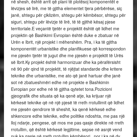
në shesh, është arrit që plani të plotësoj komponentët e
lëvizjes së lirë, me të gjitha elementet tjera përbërëse, siç
janë, shtegu për çiklizëm, shtegu për këmbësor, shtegu për
siguri, shtegu për lëvizje të lirë, të të gjithë kësaj pjese
territoriale.E veçantë tjetër e projektit është që lidhet me
projektin që Bashkimi Evropian është duke e zbatuar në
Urën e Ibrit, një projekt i mëhershëm. Pra, i ka të gjitha
komponentët urbanistike dhe planifikuese që korrespondon
me pjesën tjetër të jugut dhe me pjesën e projektit të Urës
së Ibrit.Ky projekt është harmonizuar dhe ka përafërsisht
në 90 për qind të projektit, të njëjtat standarde dhe kritere
teknike dhe urbanistike, me ato që janë hartuar dhe janë
sot në zbatueshmëri edhe në projekte e Bashkimin
Evropian por edhe në të gjitha qytetet tona.Pozicioni
gjeografik dhe situata që ka qenë atje, ka krijuar një
kërkesë teknike që në një pjesë të rreth rrotullimit që lidhet
me pjesën qendrore të sheshit, ka qenë kërkesë edhe
shkencore edhe teknike, edhe politike ndoshta, me pas një
lloj ndarje, pengese, që mos me pas qasje direkte në rreth
rrotullim, që është kërkesë legjitime, sepse në asnjë vend
nuk ka qasje në rreth rrotullim këmbësori, por i ka në dy