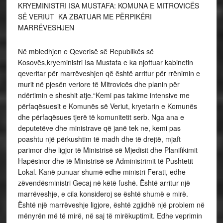
KRYEMINISTRI ISA MUSTAFA: KOMUNA E MITROVICËS
SË VERIUT KA ZBATUAR ME PËRPIKËRI
MARRËVESHJEN
Në mbledhjen e Qeverisë së Republikës së
Kosovës,kryeministri Isa Mustafa e ka njoftuar kabinetin
qeveritar për marrëveshjen që është arritur për rrënimin e
murit në pjesën veriore të Mitrovicës dhe planin për
ndërtimin e sheshit atje.“Kemi pas takime intensive me
përfaqësuesit e Komunës së Veriut, kryetarin e Komunës
dhe përfaqësues tjerë të komunitetit serb. Nga ana e
deputetëve dhe ministrave që janë tek ne, kemi pas
poashtu një përkushtim të madh dhe të drejtë, mjaft
parimor dhe ligjor të Ministrisë së Mjedisit dhe Planifikimit
Hapësinor dhe të Ministrisë së Administrimit të Pushtetit
Lokal. Kanë punuar shumë edhe ministri Ferati, edhe
zëvendësministri Gecaj në këtë fushë. Është arritur një
marrëveshje, e cila konsideroj se është shumë e mirë.
Është një marrëveshje ligjore, është zgjidhë një problem në
mënyrën më të mirë, në saj të mirëkuptimit. Edhe veprimin