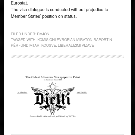
Eurostat.
The visa dialogue is conducted without prejudice to
Member States’ position on status.
FILED UNDER:
RAJON
TAGGED WITH:
KOMISIONI EVROPIAN MIRATON RAPORTIN
PËRFUNDIMTAR
,
KOOSVE
,
LIBERALIZIMI VIZAVE