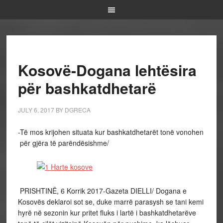
Kosovë-Dogana lehtësira
për bashkatdhetarë
JULY 6, 2017
BY
DGRECA
-Të mos krijohen situata kur bashkatdhetarët tonë vonohen
për gjëra të parëndësishme/
PRISHTINË, 6 Korrik 2017-Gazeta DIELLI/ Dogana e
Kosovës deklaroi sot se, duke marrë parasysh se tani kemi
hyrë në sezonin kur pritet fluks i lartë i bashkatdhetarëve