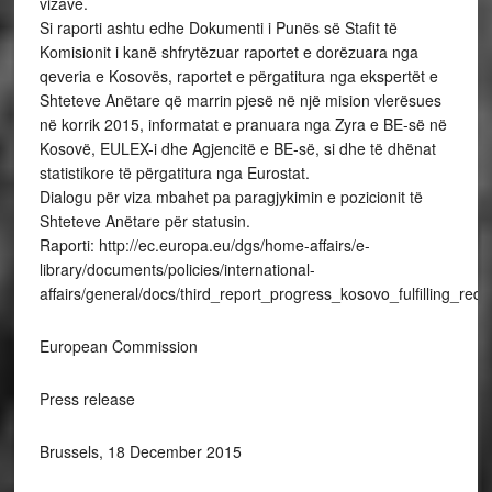
vizave.
Si raporti ashtu edhe Dokumenti i Punës së Stafit të
Komisionit i kanë shfrytëzuar raportet e dorëzuara nga
qeveria e Kosovës, raportet e përgatitura nga ekspertët e
Shteteve Anëtare që marrin pjesë në një mision vlerësues
në korrik 2015, informatat e pranuara nga Zyra e BE-së në
Kosovë, EULEX-i dhe Agjencitë e BE-së, si dhe të dhënat
statistikore të përgatitura nga Eurostat.
Dialogu për viza mbahet pa paragjykimin e pozicionit të
Shteteve Anëtare për statusin.
Raporti: http://ec.europa.eu/dgs/home-affairs/e-
library/documents/policies/international-
affairs/general/docs/third_report_progress_kosovo_fulfilling_re
European Commission
Press release
Brussels, 18 December 2015