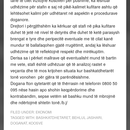
tanë të cilët vizitojnë Kosovën për pushime, ka lëshuar
udhëzime për stafin e saj në pikë-kalimet kufitare ashtu që
lehtësohet kalimi për udhëtaret në aspektin e procedurave
doganore.
Drejtori i përgjithshëm ka kërkuar që stafi në pika kufitare
duhet të jetë në nivel të detyrës dhe duhet të ketë parasysh
brengat e tyre dhe peripecitë eventuale me të cilat kanë
mundur të ballafaqohen gjatë rrugëtimit, andaj ka lëshuar
udhëzime që të reflektojnë respekt dhe mirëkuptim.
Derisa sa i përket mallrave që eventualisht mund të bartin
me vete, stafi është udhëzuar që të analizoj rastet e
veçanta dhe të mos krijohen situata kur bashkatdhetarët
tonë vonohen për gjëra të parëndësishme.
Dogana fton qytetarët që të thërrasin në telefonin 0800 50
095 nëse hasin apo shohin keqpërdorime dhe
kontrabandim, sepse vetëm së bashku mund të mbrojmë
dhe ndërtojmë shtetin tonë./b.j/
FILED UNDER:
EKONOMI
TAGGED WITH:
BASHKATDHETARET
,
BEHLUL JASHARI
,
DOGANAT
,
KOOSVE