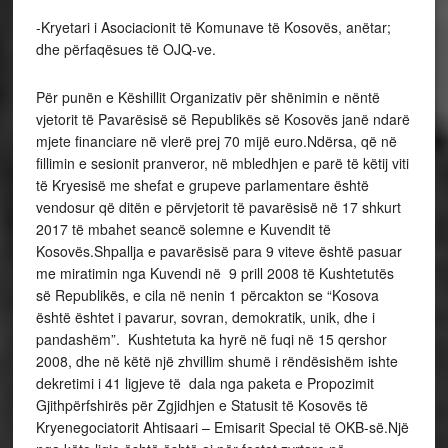
-Kryetari i Asociacionit të Komunave të Kosovës, anëtar;
dhe përfaqësues të OJQ-ve.
Për punën e Këshillit Organizativ për shënimin e nëntë
vjetorit të Pavarësisë së Republikës së Kosovës janë ndarë
mjete financiare në vlerë prej 70 mijë euro.Ndërsa, që në
fillimin e sesionit pranveror, në mbledhjen e parë të këtij viti
të Kryesisë me shefat e grupeve parlamentare është
vendosur që ditën e përvjetorit të pavarësisë në 17 shkurt
2017 të mbahet seancë solemne e Kuvendit të
Kosovës.Shpallja e pavarësisë para 9 viteve është pasuar
me miratimin nga Kuvendi në 9 prill 2008 të Kushtetutës
së Republikës, e cila në nenin 1 përcakton se “Kosova
është ështet i pavarur, sovran, demokratik, unik, dhe i
pandashëm”. Kushtetuta ka hyrë në fuqi në 15 qershor
2008, dhe në këtë një zhvillim shumë i rëndësishëm ishte
dekretimi i 41 ligjeve të dala nga paketa e Propozimit
Gjithpërfshirës për Zgjidhjen e Statusit të Kosovës të
Kryenegociatorit Ahtisaari – Emisarit Special të OKB-së.Një