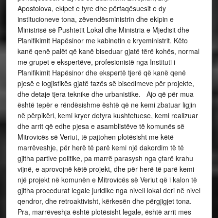
Apostolova, ekipet e tyre dhe përfaqësuesit e dy
institucioneve tona, zëvendësministrin dhe ekipin e
Ministrisë së Pushtetit Lokal dhe Ministria e Mjedisit dhe
Planifikimit Hapësinor me kabinetin e kryeministrit. Këto
kanë qenë palët që kanë biseduar gjatë tërë kohës, normal
me grupet e ekspertëve, profesionistë nga Instituti i
Planifikimit Hapësinor dhe ekspertë tjerë që kanë qenë
pjesë e logjistikës gjatë fazës së bisedimeve për projekte,
dhe detaje tjera teknike dhe urbanistike. Ajo që për mua
është tepër e rëndësishme është që ne kemi zbatuar ligjin
në përpikëri, kemi kryer detyra kushtetuese, kemi realizuar
dhe arrit që edhe pjesa e asamblistëve të komunës së
Mitrovicës së Veriut, të pajtohen plotësisht me këtë
marrëveshje, për herë të parë kemi një dakordim të të
gjitha partive politike, pa marrë parasysh nga çfarë krahu
vijnë, e aprovojnë këtë projekt, dhe për herë të parë kemi
një projekt në komunën e Mitrovicës së Veriut që i kalon të
gjitha procedurat legale juridike nga niveli lokal deri në nivel
qendror, dhe retroaktivisht, kërkesën dhe përgjigjet tona.
Pra, marrëveshja është plotësisht legale, është arrit mes