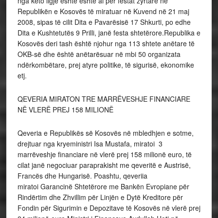
nga këto ligje është është ai për festat zyrtare në
Republikën e Kosovës të miratuar në Kuvend në 21 maj
2008, sipas të cilit Dita e Pavarësisë 17 Shkurti, po edhe
Dita e Kushtetutës 9 Prilli, janë festa shtetërore.Republika e
Kosovës deri tash është njohur nga 113 shtete anëtare të
OKB-së dhe është anëtarësuar në mbi 50 organizata
ndërkombëtare, prej atyre politike, të sigurisë, ekonomike
etj.
QEVERIA MIRATON TRE MARRËVESHJE FINANCIARE
NË VLERË PREJ 158 MILIONË
Qeveria e Republikës së Kosovës në mbledhjen e sotme,
drejtuar nga kryeministri Isa Mustafa, miratoi 3
marrëveshje financiare në vlerë prej 158 milionë euro, të
cilat janë negociuar paraprakisht me qeveritë e Austrisë,
Francës dhe Hungarisë. Poashtu, qeveriia
miratoi Garancinë Shtetërore me Bankën Evropiane për
Rindërtim dhe Zhvillim për Linjën e Dytë Kreditore për
Fondin për Sigurimin e Depozitave të Kosovës në vlerë prej