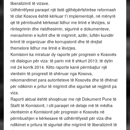
liberalizimit të vizave.
Udhërrëfyesi paraqet një listë gjithëpërfshirëse reformash
të cilat Kosova është kërkuar t’i implementojë, në mënyrë
që të përmbushë kërkesat lidhur me lirinë e lëvizjes, si
riintegrimin dhe riatdhesimin, sigurinë e dokumenteve,
menaxhimin e kufirit dhe të migrimit, azilin, luftën kundër
krimit të organizuar dhe korrupsionit dhe të drejtat
themelore lidhur me lirinë e lëvizjes.
Komisioni ka miratuar dy raporte për progresin e Kosovës
në dialogun për viza: të parin më 8 shkurt 2013; të dytin
më 24 korrik 2014. Këto raporte kanë përmbajtur një
vlerësim të progresit të shënuar nga Kosova,
rekomandimet para autoriteteve të Kosovës dhe të dhënat
për ndikimin e pritur të migrimit dhe sigurisë së regjimit pa
viza.
Raporti aktual është shoqëruar me një Dokument Pune të
Stafit të Komisionit, i cili paraqet në detaje më të mëdha
vlerësimin e Komisionit për progresin e Kosovës në
përmbushjen e kërkesave të udhërrëfyesit për viza dhe
ndikimet e pritura të sigurisë dhe migrimit të liberalizimit të