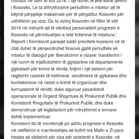
mundur në fillim të vitit 2016 – që duhet të jetë edhe qëllimi
i Kosovës. Le ta shfrytëzojmë periudhën e mbetur që të
bëjmë përpjekje maksimale për të përgatitur Kosovën për
udhëtimin pa viza. Do ta vizitoj Kosovën në fillim të vitit
2016 në mënyrë që të vlerësoj personalisht progresin e
Kosovës në përmbushjen e tetë kritereve të mbetura.”
Raporti i Komisionit paraqet katër prioritete kryesore në të
cilat duhet të përqendrohet Kosova gjatë periudhës së
mbetur të dialogut për liberalizimin e vizave: transferimi i
një numri të mjaftueshëm të gjyqtarëve në departamente
gjykatash për krime të rënda; krijimi i një sistemi për
regjistrim rastesh të hetimeve, vendimeve të gjykatave dhe
konfiskimeve në rastet e krimit të organizuar dhe
korrupsionit të rëndë; duke siguruar pavarësinë
operacionale të Organit Shqyrtues të Prokurimit Publik dhe
Komisionit Rregullativ të Prokurimit Publik; dhe duke
demonstruar që legjislacioni për ndryshimet e emrave
është implementuar.
Komisioni do të monitorojë po ashtu progresin e Kosovës
në ratifikimin e marrëveshjes së kufirit me Malin e Zi para
heqjes së obligimit për viza për qytetarët e Kosovës; në