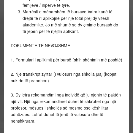
fëmijëve / nipërve të tyre.
Marrësit e mëparshëm të bursave Vatra kanë të
drejtë të ri-aplikojnë për një total prej dy vitesh
akademike. Jo më shumë se dy çmime bursash do
të jepen për të njëjtin aplikant.
DOKUMENTE TE NEVOJSHME
1. Formulari i aplikimit për bursë (shih shënimin më poshtë)
2. Një transkript zyrtar (i vulosur) nga shkolla juaj (kopjet
nuk do të pranohen).
3. Dy letra rekomandimi nga individë që ju njohin të paktën
një vit. Një nga rekomandimet duhet të shkruhet nga një
profesor, mësues i shkollës së mesme ose këshilltar
udhëzues. Letrat duhet të jenë të vulosura dhe të
nënshkruara.