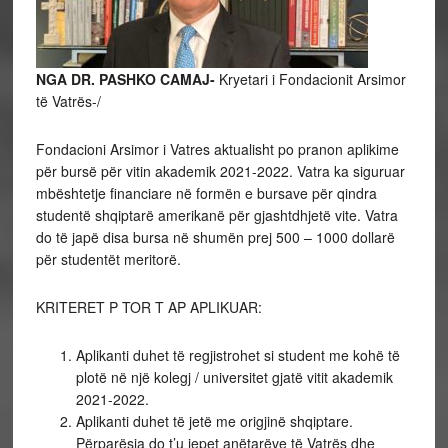
NGA DR. PASHKO CAMAJ-
Kryetari i Fondacionit Arsimor
të Vatrës-/
Fondacioni Arsimor i Vatres aktualisht po pranon aplikime
për bursë për vitin akademik 2021-2022. Vatra ka siguruar
mbështetje financiare në formën e bursave për qindra
studentë shqiptarë amerikanë për gjashtdhjetë vite. Vatra
do të japë disa bursa në shumën prej 500 – 1000 dollarë
për studentët meritorë.
KRITERET P TOR T AP APLIKUAR:
Aplikanti duhet të regjistrohet si student me kohë të
plotë në një kolegj / universitet gjatë vitit akademik
2021-2022.
Aplikanti duhet të jetë me origjinë shqiptare.
Përparësia do t’u jepet anëtarëve të Vatrës dhe