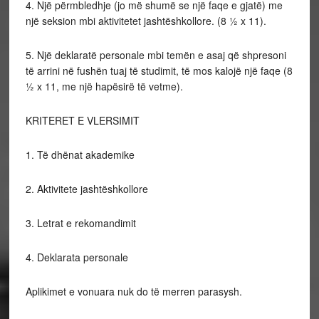
4. Një përmbledhje (jo më shumë se një faqe e gjatë) me
një seksion mbi aktivitetet jashtëshkollore. (8 ½ x 11).
5. Një deklaratë personale mbi temën e asaj që shpresoni
të arrini në fushën tuaj të studimit, të mos kalojë një faqe (8
½ x 11, me një hapësirë ​​të vetme).
KRITERET E VLERSIMIT
1. Të dhënat akademike
2. Aktivitete jashtëshkollore
3. Letrat e rekomandimit
4. Deklarata personale
Aplikimet e vonuara nuk do të merren parasysh.