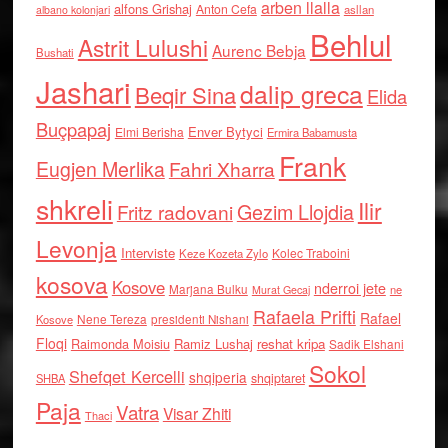
arben llalla
alfons Grishaj
Anton Cefa
asllan
albano kolonjari
Behlul
Astrit Lulushi
Aurenc Bebja
Bushati
Jashari
dalip greca
Beqir Sina
Elida
Buçpapaj
Enver Bytyci
Elmi Berisha
Ermira Babamusta
Frank
Eugjen Merlika
Fahri Xharra
shkreli
Ilir
Gezim Llojdia
Fritz radovani
Levonja
Interviste
Kolec Traboini
Keze Kozeta Zylo
kosova
Kosove
nderroi jete
Marjana Bulku
ne
Murat Gecaj
Rafaela Prifti
Rafael
Nene Tereza
Kosove
presidenti Nishani
Floqi
Raimonda Moisiu
Ramiz Lushaj
reshat kripa
Sadik Elshani
Sokol
Shefqet Kercelli
shqiperia
shqiptaret
SHBA
Paja
Vatra
Visar Zhiti
Thaci