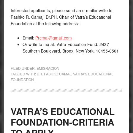
Interested applicants, please send an e-mailor write to
Pashko R. Camaj, Dr.PH, Chair of Vatra’s Educational
Foundation at the following address:
Email:
Prcmaj@gmail.com
Or write to ma at: Vatra Education Fund: 2437
Southern Boulevard, Bronx, New York, 10455-6501
FILED UNDER:
EMIGRACION
TAGGED WITH:
DR. PASHKO CAMAJ
,
VATRA’S EDUCATIONAL
FOUNDATION
VATRA’S EDUCATIONAL
FOUNDATION-CRITERIA
TO APPLY