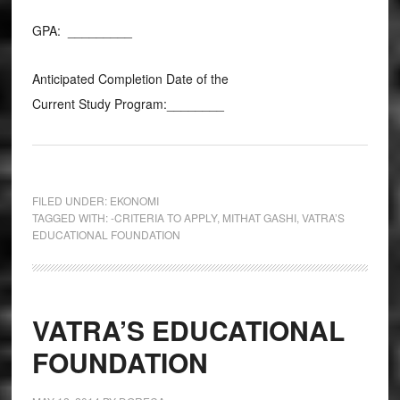
GPA: _________
Anticipated Completion Date of the
Current Study Program:________
FILED UNDER:
EKONOMI
TAGGED WITH:
-CRITERIA TO APPLY
,
MITHAT GASHI
,
VATRA’S
EDUCATIONAL FOUNDATION
VATRA’S EDUCATIONAL
FOUNDATION