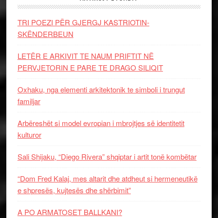
TRI POEZI PËR GJERGJ KASTRIOTIN-
SKËNDERBEUN
LETËR E ARKIVIT TE NAUM PRIFTIT NË
PERVJETORIN E PARE TE DRAGO SILIQIT
Oxhaku, nga elementi arkitektonik te simboli i trungut
familjar
Arbëreshët si model evropian i mbrojtjes së identitetit
kulturor
Sali Shijaku, “Diego Rivera” shqiptar i artit tonë kombëtar
“Dom Fred Kalaj, mes altarit dhe atdheut si hermeneutikë
e shpresës, kujtesës dhe shërbimit”
A PO ARMATOSET BALLKANI?