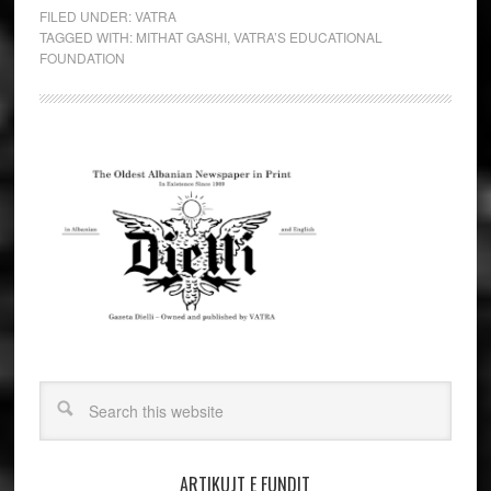
FILED UNDER:
VATRA
TAGGED WITH:
MITHAT GASHI
,
VATRA’S EDUCATIONAL
FOUNDATION
ARTIKUJT E FUNDIT