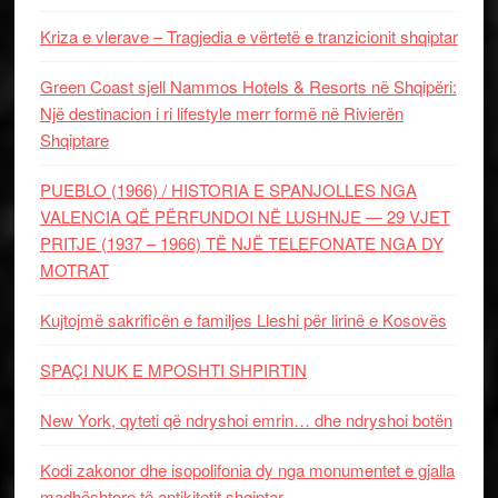
Kriza e vlerave – Tragjedia e vërtetë e tranzicionit shqiptar
Green Coast sjell Nammos Hotels & Resorts në Shqipëri:
Një destinacion i ri lifestyle merr formë në Rivierën
Shqiptare
PUEBLO (1966) / HISTORIA E SPANJOLLES NGA
VALENCIA QË PËRFUNDOI NË LUSHNJE — 29 VJET
PRITJE (1937 – 1966) TË NJË TELEFONATE NGA DY
MOTRAT
Kujtojmë sakrificën e familjes Lleshi për lirinë e Kosovës
SPAÇI NUK E MPOSHTI SHPIRTIN
New York, qyteti që ndryshoi emrin… dhe ndryshoi botën
Kodi zakonor dhe isopolifonia dy nga monumentet e gjalla
madhështore të antikitetit shqiptar