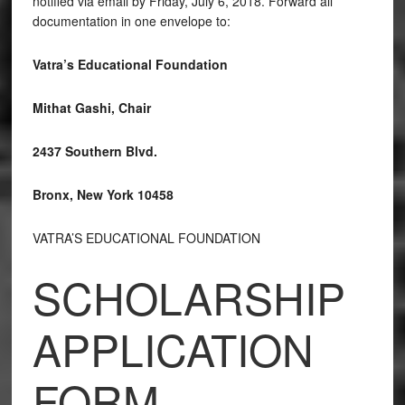
notified via email by Friday, July 6, 2018. Forward all
documentation in one envelope to:
Vatra’s Educational Foundation
Mithat Gashi, Chair
2437 Southern Blvd.
Bronx, New York 10458
VATRA’S EDUCATIONAL FOUNDATION
SCHOLARSHIP
APPLICATION
FORM