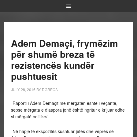
Adem Demaçi, frymëzim
për shumë breza të
rezistencës kundër
pushtuesit
JULY 28, 2016
BY
DGRECA
-Raporti i Adem Demaçit me mërgatën është i veçantë,
sepse mërgata e diaspora jonë është ngritur e krijuar edhe
si mërgatë politike/
-Në hapje të ekspozitës kushtuar jetës dhe veprës së