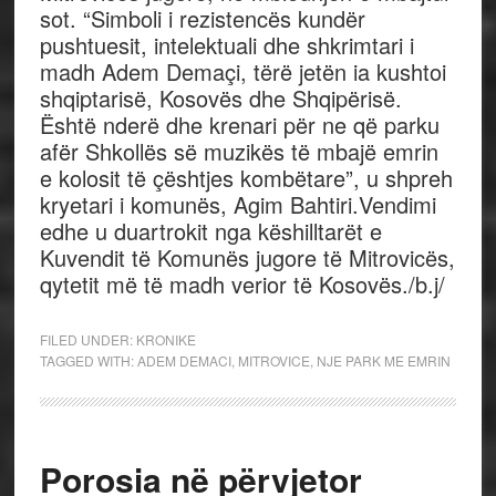
sot. “Simboli i rezistencës kundër
pushtuesit, intelektuali dhe shkrimtari i
madh Adem Demaçi, tërë jetën ia kushtoi
shqiptarisë, Kosovës dhe Shqipërisë.
Është nderë dhe krenari për ne që parku
afër Shkollës së muzikës të mbajë emrin
e kolosit të çështjes kombëtare”, u shpreh
kryetari i komunës, Agim Bahtiri.Vendimi
edhe u duartrokit nga këshilltarët e
Kuvendit të Komunës jugore të Mitrovicës,
qytetit më të madh verior të Kosovës./b.j/
FILED UNDER:
KRONIKE
TAGGED WITH:
ADEM DEMACI
,
MITROVICE
,
NJE PARK ME EMRIN
Porosia në përvjetor