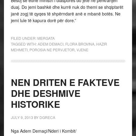
Besoj se edhe ministri i diasporës do jetë në përkrahjen
duaj. Do jemi bashkë dhe kurrë nuk do themi se shqiptarët
janë zogj të qyqes të shpërndarë anë e mbanë botës. Ne
jemi lule të kapura dorë për dore.”
FILED UNDER:
MERGATA
TAGGED WITH:
ADEM DEMACI
,
FLORA BROVINA
,
HAZIR
MEHMETI
,
POROSIA NE PERVJETOR
,
VJENE
NEN DRITEN E FAKTEVE
DHE DESHMIVE
HISTORIKE
JULY 9, 2013
BY
DGRECA
Nga Adem Demaçi/Nderi i Kombit/