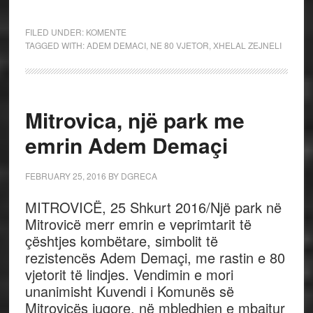
FILED UNDER:
KOMENTE
TAGGED WITH:
ADEM DEMACI
,
NE 80 VJETOR
,
XHELAL ZEJNELI
Mitrovica, një park me
emrin Adem Demaçi
FEBRUARY 25, 2016
BY
DGRECA
MITROVICË, 25 Shkurt 2016/Një park në
Mitrovicë merr emrin e veprimtarit të
çështjes kombëtare, simbolit të
rezistencës Adem Demaçi, me rastin e 80
vjetorit të lindjes. Vendimin e mori
unanimisht Kuvendi i Komunës së
Mitrovicës jugore, në mbledhjen e mbajtur