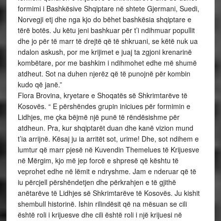
formimi i Bashkësive Shqiptare në shtete Gjermani, Suedi,
Norvegji etj dhe nga kjo do bëhet bashkësia shqiptare e
tërë botës. Ju këtu jeni bashkuar për t’i ndihmuar popullit
dhe jo për të marr të drejtë që të shkruani, se këtë nuk ua
ndalon askush, por me krijimet e juaj ta zgjoni krenarinë
kombëtare, por me bashkim i ndihmohet edhe më shumë
atdheut. Sot na duhen njerëz që të punojnë për kombin
kudo që janë.”
Flora Brovina, kryetare e Shoqatës së Shkrimtarëve të
Kosovës. “ E përshëndes grupin iniciues për formimin e
Lidhjes, me çka bëjmë një punë të rëndësishme për
atdheun. Pra, kur shqiptarët duan dhe kanë vizion mund
t’ia arrijnë. Kësaj ju ia arritët sot, urime! Dhe, sot ndihem e
lumtur që marr pjesë në Kuvendin Themelues të Krijuesve
në Mërgim, kjo më jep forcë e shpresë që kështu të
veprohet edhe në lëmit e ndryshme. Jam e nderuar që të
iu përcjell përshëndetjen dhe përkrahjen e të gjithë
anëtarëve të Lidhjes së Shkrimtarëve të Kosovës. Ju kishit
shembull historinë. Ishin rilindësit që na mësuan se cili
është roli i krijuesve dhe cili është roli i një krijuesi në