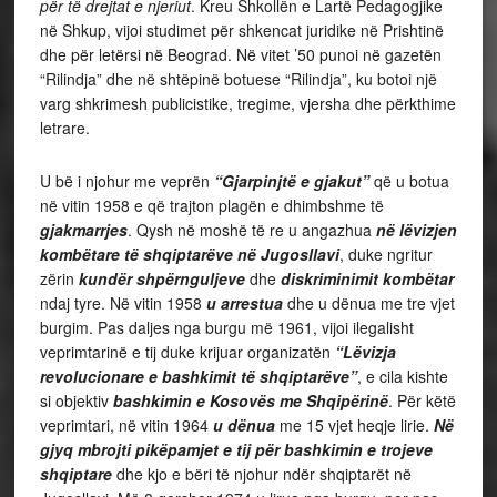
për të drejtat e njeriut
. Kreu Shkollën e Lartë Pedagogjike
në Shkup, vijoi studimet për shkencat juridike në Prishtinë
dhe për letërsi në Beograd. Në vitet ’50 punoi në gazetën
“Rilindja” dhe në shtëpinë botuese “Rilindja”, ku botoi një
varg shkrimesh publicistike, tregime, vjersha dhe përkthime
letrare.
U bë i njohur me veprën
“Gjarpinjtë e gjakut”
që u botua
në vitin 1958 e që trajton plagën e dhimbshme të
gjakmarrjes
. Qysh në moshë të re u angazhua
në lëvizjen
kombëtare të shqiptarëve në Jugosllavi
, duke ngritur
zërin
kundër shpërnguljeve
dhe
diskriminimit kombëtar
ndaj tyre. Në vitin 1958
u arrestua
dhe u dënua me tre vjet
burgim. Pas daljes nga burgu më 1961, vijoi ilegalisht
veprimtarinë e tij duke krijuar organizatën
“Lëvizja
revolucionare e bashkimit të shqiptarëve”
, e cila kishte
si objektiv
bashkimin e Kosovës me Shqipërinë
. Për këtë
veprimtari, në vitin 1964
u dënua
me 15 vjet heqje lirie.
Në
gjyq mbrojti pikëpamjet e tij për bashkimin e trojeve
shqiptare
dhe kjo e bëri të njohur ndër shqiptarët në