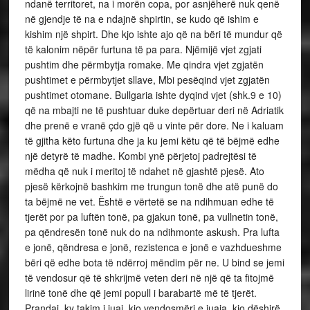
ndanë territoret, na i morën copa, por asnjëherë nuk qenë
në gjendje të na e ndajnë shpirtin, se kudo që ishim e
kishim një shpirt. Dhe kjo ishte ajo që na bëri të mundur që
të kalonim nëpër furtuna të pa para. Njëmijë vjet zgjati
pushtim dhe përmbytja romake. Me qindra vjet zgjatën
pushtimet e përmbytjet sllave, Mbi pesëqind vjet zgjatën
pushtimet otomane. Bullgaria ishte dyqind vjet (shk.9 e 10)
që na mbajti ne të pushtuar duke depërtuar deri në Adriatik
dhe prenë e vranë çdo gjë që u vinte për dore. Ne i kaluam
të gjitha këto furtuna dhe ja ku jemi këtu që të bëjmë edhe
një detyrë të madhe. Kombi ynë përjetoj padrejtësi të
mëdha që nuk i meritoj të ndahet në gjashtë pjesë. Ato
pjesë kërkojnë bashkim me trungun tonë dhe atë punë do
ta bëjmë ne vet. Është e vërtetë se na ndihmuan edhe të
tjerët por pa luftën tonë, pa gjakun tonë, pa vullnetin tonë,
pa qëndresën tonë nuk do na ndihmonte askush. Pra lufta
e jonë, qëndresa e jonë, rezistenca e jonë e vazhdueshme
bëri që edhe bota të ndërroj mëndim për ne. U bind se jemi
të vendosur që të shkrijmë veten deri në një që ta fitojmë
lirinë tonë dhe që jemi popull i barabartë më të tjerët.
Prandaj, ky takim i juaj, kjo vendosmëri e juaja, kjo dëshirë