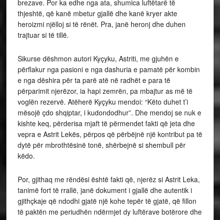
brezave. Por ka edhe nga ata, shumica luftëtarë të
thjeshtë, që kanë mbetur gjallë dhe kanë kryer akte
heroizmi njëlloj si të rënët. Pra, janë heronj dhe duhen
trajtuar si të tillë.
Sikurse dëshmon autori Kyçyku, Astriti, me gjuhën e
përflakur nga pasioni e nga dashuria e pamatë për kombin
e nga dëshira për ta parë atë në radhët e para të
përparimit njerëzor, ia hapi zemrën, pa mbajtur as më të
voglën rezervë. Atëherë Kyçyku mendoi: “Këto duhet t’i
mësojë çdo shqiptar, i kudondodhur”. Dhe mendoj se nuk e
kishte keq, përderisa mjaft të përmendet fakti që jeta dhe
vepra e Astrit Lekës, përpos që përbëjnë një kontribut pa të
dytë për mbrothtësinë tonë, shërbejnë si shembull për
këdo.
Por, gjithaq me rëndësi është fakti që, njerëz si Astrit Leka,
tanimë fort të rrallë, janë dokument i gjallë dhe autentik i
gjithçkaje që ndodhi gjatë një kohe tepër të gjatë, që fillon
të paktën me periudhën ndërmjet dy luftërave botërore dhe