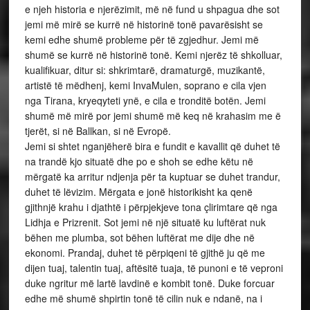
e njeh historia e njerëzimit, më në fund u shpagua dhe sot
jemi më mirë se kurrë në historinë tonë pavarësisht se
kemi edhe shumë probleme për të zgjedhur. Jemi më
shumë se kurrë në historinë tonë. Kemi njerëz të shkolluar,
kualifikuar, ditur si: shkrimtarë, dramaturgë, muzikantë,
artistë të mëdhenj, kemi InvaMulen, soprano e cila vjen
nga Tirana, kryeqyteti ynë, e cila e tronditë botën. Jemi
shumë më mirë por jemi shumë më keq në krahasim me ë
tjerët, si në Ballkan, si në Evropë.
Jemi si shtet nganjëherë bira e fundit e kavallit që duhet të
na trandë kjo situatë dhe po e shoh se edhe këtu në
mërgatë ka arritur ndjenja për ta kuptuar se duhet trandur,
duhet të lëvizim. Mërgata e jonë historikisht ka qenë
gjithnjë krahu i djathtë i përpjekjeve tona çlirimtare që nga
Lidhja e Prizrenit. Sot jemi në një situatë ku luftërat nuk
bëhen me plumba, sot bëhen luftërat me dije dhe në
ekonomi. Prandaj, duhet të përpiqeni të gjithë ju që me
dijen tuaj, talentin tuaj, aftësitë tuaja, të punoni e të veproni
duke ngritur më lartë lavdinë e kombit tonë. Duke forcuar
edhe më shumë shpirtin tonë të cilin nuk e ndanë, na i