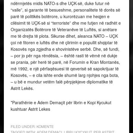
ndërmjetës midis NATO-s dhe UÇK-së, duke futur në
“valle”, si garante të besueshme, personalitete të dorës së
parë të politikës botërore, u kurorëzuan me heqjen e
cilësimit të UÇK-së si “terroriste” dhe me futjen në radhët e
Organizatës Botërore të Veteranëve të Luftës, si anëtare
me të drejta të plota. Sikurse dihet, aleanca NATO – UÇK
çoi në fitoren e luftës dhe në çlirimin e popullit shqiptar të
Kosovës nga zgjedha e shovinistëve serbë. Dhe, së fundi,
– por jo për nga rëndësia, – është rasti të vëmë në dukje
se prania, për herë të parë, në Forumin e Kran Montanës,
më 1992, e një përfaqësuesi të qeverisë së sapokrijuar të
Kosovës, – e cila ishte ende shumë larg njohjes nga bota,
– u bë e mundur vetëm falë përpjekjeve diplomatike të
Astrit Lekës.
*Parathënie e Adem Demaçit për librin e Kopi Kycukut
kushtuar Astrit Lekes
FILED UNDER:
KOMENTE
TAGGED WITH:
ADEM DEMACI
,
LIBRI I KYCYKUT
,
PER ASTRIT