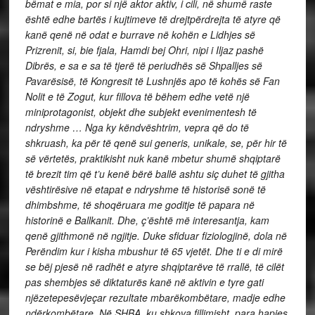
bëmat e mia, por si një aktor aktiv, i cili, në shumë raste
është edhe bartës i kujtimeve të drejtpërdrejta të atyre që
kanë qenë në odat e burrave në kohën e Lidhjes së
Prizrenit, si, bie fjala, Hamdi bej Ohri, nipi i Iljaz pashë
Dibrës, e sa e sa të tjerë të periudhës së Shpalljes së
Pavarësisë, të Kongresit të Lushnjës apo të kohës së Fan
Nolit e të Zogut, kur fillova të bëhem edhe vetë një
miniprotagonist, objekt dhe subjekt evenimentesh të
ndryshme … Nga ky këndvështrim, vepra që do të
shkruash, ka për të qenë sui generis, unikale, se, për hir të
së vërtetës, praktikisht nuk kanë mbetur shumë shqiptarë
të brezit tim që t’u kenë bërë ballë ashtu siç duhet të gjitha
vështirësive në etapat e ndryshme të historisë sonë të
dhimbshme, të shoqëruara me goditje të papara në
historinë e Ballkanit. Dhe, ç’është më interesantja, kam
qenë gjithmonë në ngjitje. Duke sfiduar fiziologjinë, dola në
Perëndim kur i kisha mbushur të 65 vjetët. Dhe ti e di mirë
se bëj pjesë në radhët e atyre shqiptarëve të rrallë, të cilët
pas shembjes së diktaturës kanë në aktivin e tyre gati
njëzetepesëvjeçar rezultate mbarëkombëtare, madje edhe
ndërkombëtare. Në SHBA, ku shkova fillimisht, para hapjes