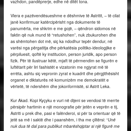
vazhdon, pandëprerje, edhe në ditët tona.
Vlera e pazëvendësueshme e dëshmive të Astritit, – të cilat
janë konfirmuar katërcipërisht nga dokumente të
panumërta, me shkrim e me gojë, – qëndron sidomos në
faktin që nuk mund të “retushohen”, nuk zbukurohen dhe
as shëmtohen dot më, siç ka ndodhur tepër dendur, në
varësi nga përgatitja dhe përkatësia politiko-ideologjike e
përpiluesit, qoftë ky institucion, person juridik, apo person
fizik. Për të ilustruar këtë, mjaft të përmendim se figurën e
luftëtarit për liri fashistët e vizatonin me ngjyrat më të
errëta, ashtu siç vepronin zyrat e kuadrit dhe përgjithësisht
organet e diktaturës në komunizëm me demokratët e
vërtetë, të ndershëm dhe jokonformistë, si Astrit Leka.
Kur Akad. Kopi Kyçyku e vuri në dijeni se vendosi të merrte
përsipër hartimin e një monografie për jetën e veprën e tij,
Astriti u prek dhe, pasi e falënderoi, si për ta orientuar që të
jetë sa më i saktë dhe i paanshëm, i tha me çiltërsi: “
Unë
nuk dua të dal para publikut mbarëshqiptar si një figurë me