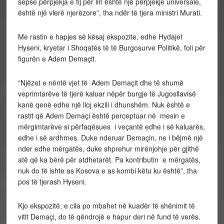
sepse përpjekja e tij për liri është një përpjekje universale,
është një vlerë njerëzore”, tha ndër të tjera ministri Murati.
Me rastin e hapjes së kësaj ekspozite, edhe Hydajet
Hyseni, kryetar i Shoqatës të të Burgosurve Politikë, foli për
figurën e Adem Demaçit.
“Njëzet e nëntë vjet të Adem Demaçit dhe të shumë
veprimtarëve të tjerë kaluar nëpër burgje të Jugosllavisë
kanë qenë edhe një lloj ekzili i dhunshëm. Nuk është e
rastit që Adem Demaçi është perceptuar në mesin e
mërgimtarëve si përfaqësues i veçantë edhe i së kaluarës,
edhe i së ardhmes. Duke nderuar Demaçin, ne i bëjmë një
nder edhe mërgatës, duke shprehur mirënjohje për gjithë
atë që ka bërë për atdhetarët. Pa kontributin e mërgatës,
nuk do të ishte as Kosova e as kombi këtu ku është”, tha
pos të tjerash Hyseni.
Kjo ekspozitë, e cila po mbahet në kuadër të shënimit të
vitit Demaçi, do të qëndrojë e hapur deri në fund të verës.