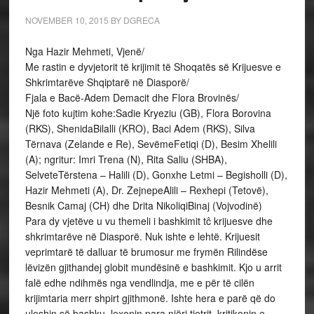
NOVEMBER 10, 2015
BY
DGRECA
Nga Hazir Mehmeti, Vjenë/
Me rastin e dyvjetorit të krijimit të Shoqatës së Krijuesve e
Shkrimtarëve Shqiptarë në Diasporë/
Fjala e Bacë-Adem Demacit dhe Flora Brovinës/
Një foto kujtim kohe:Sadie Kryeziu (GB), Flora Borovina
(RKS), ShenidaBilalli (KRO), Baci Adem (RKS), Silva
Tërnava (Zelande e Re), SevëmeFetiqi (D), Besim Xhelili
(A); ngritur: Imri Trena (N), Rita Saliu (SHBA),
SelveteTërstena – Halili (D), Gonxhe Letmi – Begisholli (D),
Hazir Mehmeti (A), Dr. ZejnepeAlili – Rexhepi (Tetovë),
Besnik Camaj (CH) dhe Drita NikoliqiBinaj (Vojvodinë)
Para dy vjetëve u vu themeli i bashkimit tĉ krijuesve dhe
shkrimtarëve në Diasporë. Nuk ishte e lehtë. Krijuesit
veprimtarë të dalluar të brumosur me frymën Rilindëse
lëvizën gjithandej globit mundësinë e bashkimit. Kjo u arrit
falë edhe ndihmës nga vendlindja, me e për të cilën
krijimtaria merr shpirt gjithmonë. Ishte hera e parë që do
uleshin së bashku, lexonin para njëri tjetrit, kritikonin e