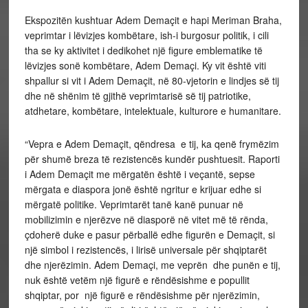
Ekspozitën kushtuar Adem Demaçit e hapi Meriman Braha,
veprimtar i lëvizjes kombëtare, ish-i burgosur politik, i cili
tha se ky aktivitet i dedikohet një figure emblematike të
lëvizjes sonë kombëtare, Adem Demaçi. Ky vit është viti
shpallur si vit i Adem Demaçit, në 80-vjetorin e lindjes së tij
dhe në shënim të gjithë veprimtarisë së tij patriotike,
atdhetare, kombëtare, intelektuale, kulturore e humanitare.
“Vepra e Adem Demaçit, qëndresa e tij, ka qenë frymëzim
për shumë breza të rezistencës kundër pushtuesit. Raporti
i Adem Demaçit me mërgatën është i veçantë, sepse
mërgata e diaspora jonë është ngritur e krijuar edhe si
mërgatë politike. Veprimtarët tanë kanë punuar në
mobilizimin e njerëzve në diasporë në vitet më të rënda,
çdoherë duke e pasur përballë edhe figurën e Demaçit, si
një simbol i rezistencës, i lirisë universale për shqiptarët
dhe njerëzimin. Adem Demaçi, me veprën dhe punën e tij,
nuk është vetëm një figurë e rëndësishme e popullit
shqiptar, por një figurë e rëndësishme për njerëzimin,