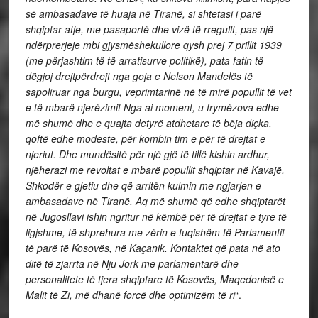
së ambasadave të huaja në Tiranë, si shtetasi i parë
shqiptar atje, me pasaportë dhe vizë të rregullt, pas një
ndërprerjeje mbi gjysmëshekullore qysh prej 7 prillit 1939
(me përjashtim të të arratisurve politikë), pata fatin të
dëgjoj drejtpërdrejt nga goja e Nelson Mandelës të
sapoliruar nga burgu, veprimtarinë në të mirë popullit të vet
e të mbarë njerëzimit Nga ai moment, u frymëzova edhe
më shumë dhe e quajta detyrë atdhetare të bëja diçka,
qoftë edhe modeste, për kombin tim e për të drejtat e
njeriut. Dhe mundësitë për një gjë të tillë kishin ardhur,
njëherazi me revoltat e mbarë popullit shqiptar në Kavajë,
Shkodër e gjetiu dhe që arritën kulmin me ngjarjen e
ambasadave në Tiranë. Aq më shumë që edhe shqiptarët
në Jugosllavi ishin ngritur në këmbë për të drejtat e tyre të
ligjshme, të shprehura me zërin e fuqishëm të Parlamentit
të parë të Kosovës, në Kaçanik. Kontaktet që pata në ato
ditë të zjarrta në Nju Jork me parlamentarë dhe
personalitete të tjera shqiptare të Kosovës, Maqedonisë e
Malit të Zi, më dhanë forcë dhe optimizëm të ri
“.