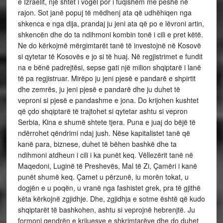
e Izraelit, një shtet i vogël por i fuqishëm me peshë në
rajon. Sot janë popuj të mëdhenj ata që udhëhiqen nga
shkenca e nga dija, prandaj ju jeni ata që po e lëvroni artin,
shkencën dhe do ta ndihmoni kombin tonë i cili e pret këtë.
Ne do kërkojmë mërgimtarët tanë të investojnë në Kosovë
si qytetar të Kosovës e jo si të huaj. Në regjistrimet e fundit
na e bënë padrejtësi, sepse gati një milion shqiptarë i lanë
të pa regjistruar. Mirëpo ju jeni pjesë e pandarë e shpirtit
dhe zemrës, ju jeni pjesë e pandarë dhe ju duhet të
veproni si pjesë e pandashme e jona. Do krijohen kushtet
që çdo shqiptarë të trajtohet si qytetar ashtu si vepron
Serbia, Kina e shumë shtete tjera. Puna e juaj do bëjë të
ndërrohet qëndrimi ndaj jush. Nëse kapitalistet tanë që
kanë para, biznese, duhet të bëhen bashkë dhe ta
ndihmoni atdheun i cili i ka punët keq. Vëllezërit tanë në
Maqedoni, Luginë të Preshevës, Mal të Zi, Çamëri i kanë
punët shumë keq. Çamet u përzunë, iu morën tokat, u
dogjën e u poqën, u vranë nga fashistet grek, pra të gjithë
këta kërkojnë zgjidhje. Dhe, zgjidhja e sotme është që kudo
shqiptarët të bashkohen, ashtu si veprojnë hebrenjtë. Ju
formoni qendrën e krijuesve e shkrimtarëve dhe do duhet