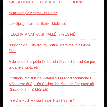
NJË SPROVË E GUXIMSHME PERFORMIZMI…
𝐕𝐞𝐧𝐝𝐢𝐦𝐞𝐭 𝐐𝐞̈ 𝐍𝐝𝐫𝐲𝐬𝐡𝐮𝐚𝐧 𝐁𝐨𝐭𝐞̈𝐧
Lek Gjolaj – kalorësi fisnik i Malësisë
FEDERATA VATRA SHPALLË KRYESINË
“Pinocchio’s Harvard” by Tertini Set to Make a Global
Slice
A duhet që Shqipëria të ribëhet një vend i jetueshëm për
të gjithë shqiptarët?
Përfundoi me sukses Seminari XIX Mbarëkombëtar i
Mësuesve të Gjuhës Shqipe dhe Kulturës Shqiptare në
Diasporë dhe në Mërgatë
Pse dhe kush e vrau Hasan Riza Pashën?