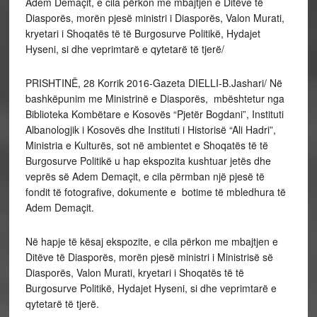
Adem Demaçit, e cila përkon me mbajtjen e Ditëve të
Diasporës, morën pjesë ministri i Diasporës, Valon Murati,
kryetari i Shoqatës të të Burgosurve Politikë, Hydajet
Hyseni, si dhe veprimtarë e qytetarë të tjerë/
PRISHTINË, 28 Korrik 2016-Gazeta DIELLI-B.Jashari/ Në
bashkëpunim me Ministrinë e Diasporës, mbështetur nga
Biblioteka Kombëtare e Kosovës “Pjetër Bogdani”, Instituti
Albanologjik i Kosovës dhe Instituti i Historisë “Ali Hadri”,
Ministria e Kulturës, sot në ambientet e Shoqatës të të
Burgosurve Politikë u hap ekspozita kushtuar jetës dhe
veprës së Adem Demaçit, e cila përmban një pjesë të
fondit të fotografive, dokumente e botime të mbledhura të
Adem Demaçit.
Në hapje të kësaj ekspozite, e cila përkon me mbajtjen e
Ditëve të Diasporës, morën pjesë ministri i Ministrisë së
Diasporës, Valon Murati, kryetari i Shoqatës të të
Burgosurve Politikë, Hydajet Hyseni, si dhe veprimtarë e
qytetarë të tjerë.