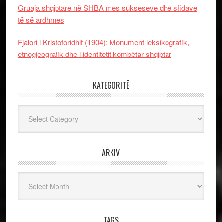
Gruaja shqiptare në SHBA mes sukseseve dhe sfidave
të së ardhmes
Fjalori i Kristoforidhit (1904): Monument leksikografik,
etnogjeografik dhe i identitetit kombëtar shqiptar
KATEGORITË
Kategoritë
ARKIV
Arkiv
TAGS