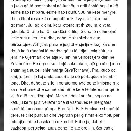
e juaja që të bashkoheni në fushën e artit është hap i mirë,
është hap i mbarë, është hap i duhur. Ju në këtë mënyrë
do ta fitoni respektin e popullit mik, i vyer e i talentuar
gjerman. Ju, siç e dini, këtu jetojnë rreth 200 mijë veta
(shqiptarë) dhe kanë mundësi të fitojnë dhe të ndihmojnë
vëllezërit e vet në atdhe, edhe të shkollohen e të
përparojnë. Arti juaj, puna e juaj dhe sjellja e juaj, ka dhe
do të ketë rëndësi të madhe që ju të krijoni miq këtu ku
jemi në Gjermani dhe atje ku jeni në vendet tjera deri në
Zelandën e Re nga e kemi një shkrimtare, një gocë e jona (
shtim nga autori: shkrimtarja SilvaTernava). Pra, kudo që
jeni, ju jeni një lloj ambasadori atje që përfaqëson kombin
tonë. Dhe, duhet të silleni në atë mënyrë që të krijojmë miq
sa më shumë dhe sa më shumë të ketë të interesuar që të
vijnë e të na ndihmojnë. Mos e ndalni punën, sepse ne
këtu ju kemi ju si vëllezër dhe si vazhdues të mërgatës
sonë të famshme që nga Fan Noli, Faik Konica e shumë të
tjerë, të cilët punuan dhe vepruan për çlirimin e kombit, për
mbrojtjen dhe bashkimin e kombit. Edhe ju, duhet ti
vazhdoni përpjekjet tuaja edhe në atë drejtim. Sot është