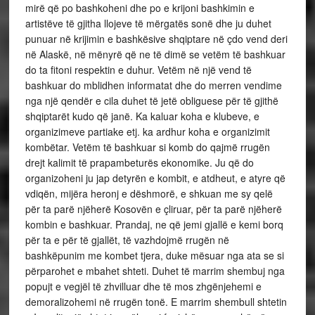
mirë që po bashkoheni dhe po e krijoni bashkimin e
artistëve të gjitha llojeve të mërgatës sonë dhe ju duhet
punuar në krijimin e bashkësive shqiptare në çdo vend deri
në Alaskë, në mënyrë që ne të dimë se vetëm të bashkuar
do ta fitoni respektin e duhur. Vetëm në një vend të
bashkuar do mblidhen informatat dhe do merren vendime
nga një qendër e cila duhet të jetë obliguese për të gjithë
shqiptarët kudo që janë. Ka kaluar koha e klubeve, e
organizimeve partiake etj. ka ardhur koha e organizimit
kombëtar. Vetëm të bashkuar si komb do qajmë rrugën
drejt kalimit të prapambeturës ekonomike. Ju që do
organizoheni ju jap detyrën e kombit, e atdheut, e atyre që
vdiqën, mijëra heronj e dëshmorë, e shkuan me sy qelë
për ta parë njëherë Kosovën e çliruar, për ta parë njëherë
kombin e bashkuar. Prandaj, ne që jemi gjallë e kemi borq
për ta e për të gjallët, të vazhdojmë rrugën në
bashkëpunim me kombet tjera, duke mësuar nga ata se si
përparohet e mbahet shteti. Duhet të marrim shembuj nga
popujt e vegjël të zhvilluar dhe të mos zhgënjehemi e
demoralizohemi në rrugën tonë. E marrim shembull shtetin