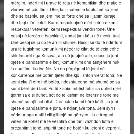
mërgim, ndërtimi i urave të reja në komunikim dhe matje e
vlerave në çdo lëmi. Dhe, kur matemi e kuptojmë ku jemi
dhe së bashku sa jemi më të fortë dhe sa i japim kurajë
dhe fuqi njëri tjetrit. Kur e respektojmë njëri tjetrin e kemi
respektuar vetveten, kemi respektuar vendin tonë. Unë
besoj në forcën e bashkimit, andaj jam këtu në mesin tuaj.
Unë besoj se ju do të arrini shumë. Besoj se do të ndërtoni
ura të fuqishme komunikimi nëpër të cilat do të ecin edhe
shkrimtarët nga Kosova, ata që jetojnë atje, sepse ju jeni
pjesë e pandashme e këtij komunikimi dhe asnjëherë nuk
iu quajtëm Ju dhe Ne. Ne do përpiqemi të jemi në
konkurrencë me botën tjetër dhe kjo i shton vlerat tona. Ne
kemi çka t’i ofrojmë botës, ndoshta edhe më shumë se sa
kemi bërë deri tani. Po të kishim mbështetur sa duhet njëri
tjetrin sa e si duhet, sot do të kishim në letërsinë tonë më
shumë se një nobelist. Dhe nuk e kemi bërë këtë. Ju jeni
pjesë e pandashme e jona, e ndjenjave tona. Jeni syri i
përlotur nga malli i cili gjithnjë na gërryen. Ju e treguat
veten në kohët më të vështira dhe tani vazhdon lufta e
prezantimit tonë, shpirtit tonë në botën ku jetoni e veproni.