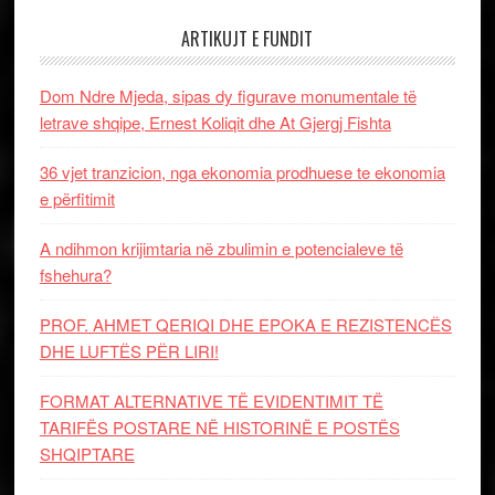
ARTIKUJT E FUNDIT
Dom Ndre Mjeda, sipas dy figurave monumentale të
letrave shqipe, Ernest Koliqit dhe At Gjergj Fishta
36 vjet tranzicion, nga ekonomia prodhuese te ekonomia
e përfitimit
A ndihmon krijimtaria në zbulimin e potencialeve të
fshehura?
PROF. AHMET QERIQI DHE EPOKA E REZISTENCЁS
DHE LUFTЁS PЁR LIRI!
FORMAT ALTERNATIVE TË EVIDENTIMIT TË
TARIFËS POSTARE NË HISTORINË E POSTËS
SHQIPTARE