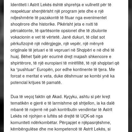
Identiteti i Astrit Lekës është shprehja e vullnetit për të
respektuar shenjtërisht një program jete dhe e një
ndjeshmërie të pazakontë të fituar nga evenimentet
shoqërore dhe historike. Pikërisht jeta e nxiti të
përcaktonte, të qartësonte opsionet dhe të zbulonte
vokacionin e vet të vërtetë. Janë dukuri, të cilat sot
përkufizojnë një ndërgjegje, një vepër, një mënyrë
origjinale të jetuari e të vepruari në Shqipëri e në dhé të
huaj. Bëhet fjalë për ecurinë drejt majash shkencore e
shpirtërore, të një europiani të mirëfilltë, të një shqiptari që
ka “pushtuar” Europën, por edhe kontinente të tjera. Me
forcat e meritat e veta, duke dëshmuar se kombi ynë ka
potencial krijues të pamatë.
Dua të veçoj faktin që Akad. Kyçyku, ashtu si për krejt
tematikën e gjerë e të larmishme që shtjellon, ia ka dalë
mbanë të nxjerrë në pah kontributin vendimtar të Astrit
Lekës në njohjen e luftës së drejtë të UÇK-së nga
komuniteti ndërkombëtar. Përçapjet e njëpasnjëshme,
këmbëngulëse dhe me kompetencë të Astrit Lekës, si