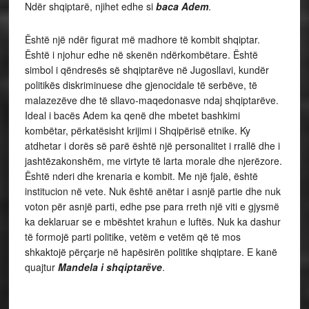
Ndër shqiptarë, njihet edhe si
baca Adem
.
Është një ndër figurat më madhore të kombit shqiptar.
Është i njohur edhe në skenën ndërkombëtare. Është
simbol i qëndresës së shqiptarëve në Jugosllavi, kundër
politikës diskriminuese dhe gjenocidale të serbëve, të
malazezëve dhe të sllavo-maqedonasve ndaj shqiptarëve.
Ideal i bacës Adem ka qenë dhe mbetet bashkimi
kombëtar, përkatësisht krijimi i Shqipërisë etnike. Ky
atdhetar i dorës së parë është një personalitet i rrallë dhe i
jashtëzakonshëm, me virtyte të larta morale dhe njerëzore.
Është nderi dhe krenaria e kombit. Me një fjalë, është
institucion në vete. Nuk është anëtar i asnjë partie dhe nuk
voton për asnjë parti, edhe pse para rreth një viti e gjysmë
ka deklaruar se e mbështet krahun e luftës. Nuk ka dashur
të formojë parti politike, vetëm e vetëm që të mos
shkaktojë përçarje në hapësirën politike shqiptare. E kanë
quajtur
Mandela i shqiptarëve
.