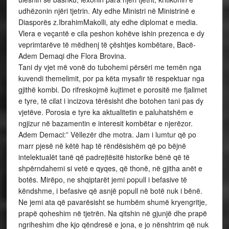
udhëzonin njëri tjetrin. Aty edhe Ministri në Ministrinë e
Diasporës z.IbrahimMakolli, aty edhe diplomat e media.
Vlera e veçantë e cila peshon kohëve ishin prezenca e dy
veprimtarëve të mëdhenj të çështjes kombëtare, Bacë-
Adem Demaqi dhe Flora Brovina.
Tani dy vjet më vonë do tubohemi përsëri me temën nga
kuvendi themelimit, por pa këta mysafir të respektuar nga
gjithë kombi. Do rifreskojmë kujtimet e porositë me fjalimet
e tyre, të cilat i incizova tërësisht dhe botohen tani pas dy
vjetëve. Porosia e tyre ka aktualitetin e paluhatshëm e
ngjizur në bazamentin e interesit kombëtar e njerëzor.
Adem Demaci:” Vëllezër dhe motra. Jam i lumtur që po
marr pjesë në këtë hap të rëndësishëm që po bëjnë
intelektualët tanë që padrejtësitë historike bënë që të
shpërndahemi si vetë e qyqes, që thonë, në gjitha anët e
botës. Mirëpo, ne shqiptarët jemi popull i befasive të
këndshme, i befasive që asnjë popull në botë nuk i bënë.
Ne jemi ata që pavarësisht se humbëm shumë kryengritje,
prapë qoheshim në tjetrën. Na qitshin në gjunjë dhe prapë
ngriheshim dhe kjo qëndresë e jona, e jo nënshtrim që nuk