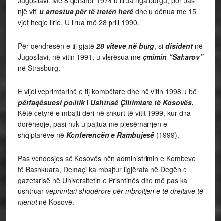
Jugosllavi. Më 8 qershor 1974 u lirua nga burgu, por pas
një viti
u arrestua për të tretën herë
dhe u dënua me 15
vjet heqje lirie. U lirua më 28 prill 1990.
Për qëndresën e tij gjatë
28 viteve në burg
, si
disident
në
Jugosllavi, në vitin 1991, u vlerësua me
çmimin “Saharov”
në Strasburg.
E vijoi veprimtarinë e tij kombëtare dhe në vitin 1998 u bë
përfaqësuesi politik
i
Ushtrisë Çlirimtare të Kosovës.
Këtë detyrë e mbajti deri në shkurt të vitit 1999, kur dha
dorëheqje, pasi nuk u pajtua me pjesëmarrjen e
shqiptarëve në
Konferencën e Rambujesë
(1999).
Pas vendosjes së Kosovës nën administrimin e Kombeve
të Bashkuara, Demaçi ka mbajtur ligjërata në Degën e
gazetarisë në Universitetin e Prishtinës dhe më pas ka
ushtruar
veprimtari shoqërore për mbrojtjen e të drejtave të
njeriut
në Kosovë.