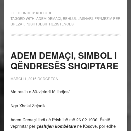
FILED UNDER:
KULTURE
TAGGED WITH:
ADEM DEMACI
,
BEHLUL JASHARI
,
FRYMEZIM PER
BREZAT
,
PUSHTUESIT
,
REZISTENCES
ADEM DEMAÇI, SIMBOL I
QËNDRESËS SHQIPTARE
MARCH 1, 2016
BY
DGRECA
Me rastin e 80-vjetorit të lindjes/
Nga Xhelal Zejneli/
Adem Demaçi lindi në Prishtinë më 26.02.1936. Është
veprimtar për
çështjen kombëtare
në Kosovë, por edhe