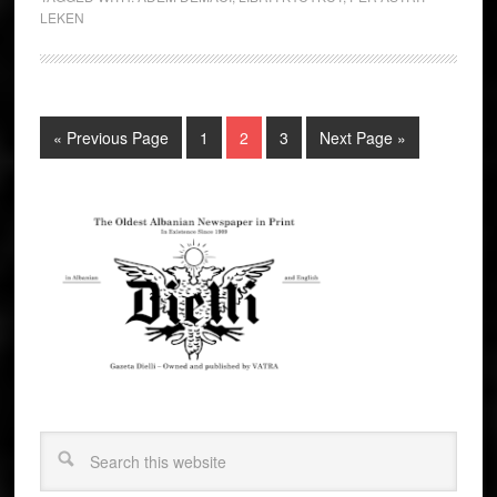
LEKEN
« Previous Page
1
2
3
Next Page »