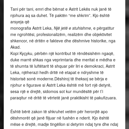
Tani për tani, emri dhe bëmat e Astrit Lekës nuk janë të
njohura aq sa duhet. Të paktën “me shkrim”. Kjo është
arsyeja që
monografia Astrit Leka,
Një jetë e stuhishme
, e përgatitur
me ngrohtësi, profesionalizëm, realizëm dhe objektivitet
shkencor, në dritën e fakteve dhe dëshmive historike, nga
Akad.
Kopi Kyçyku, përbën një kontribut të rëndësishëm ngaqë,
duke marrë shkas nga veprimtaria dhe meritat e mëdha e
të shumta të luftëtarit të shquar për liri e demokraci, Astrit
Leka, njëherazi hedh dritë në etapat e ndryshme të
historisë sonë moderne.Dëshiroj të theksoj se bërja e
njohur e figurave si Astrit Leka është më fort një detyrë,
sesa një e drejtë, sidomos sot kur mundësitë për t’i
paraqitur në dritë të vërtetë janë praktikisht të pakufizuara.
Është bërë zakon të shkruhet vetëm për heronjtë apo
dëshmorët që janë flijuar në fushën e nderit. Kjo është
mëse e drejtë, madje tingëllon si detyrim ndaj tyre dhe ndaj