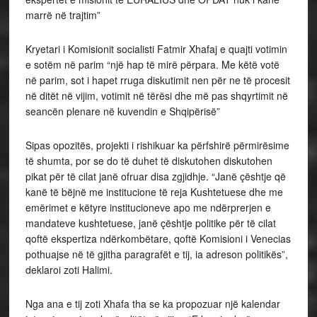
marrë në trajtim”
Kryetari i Komisionit socialisti Fatmir Xhafaj e quajti votimin
e sotëm në parim “një hap të mirë përpara. Me këtë votë
në parim, sot i hapet rruga diskutimit nen për ne të procesit
në ditët në vijim, votimit në tërësi dhe më pas shqyrtimit në
seancën plenare në kuvendin e Shqipërisë”
Sipas opozitës, projekti i rishikuar ka përfshirë përmirësime
të shumta, por se do të duhet të diskutohen diskutohen
pikat për të cilat janë ofruar disa zgjidhje. “Janë çështje që
kanë të bëjnë me institucione të reja Kushtetuese dhe me
emërimet e këtyre institucioneve apo me ndërprerjen e
mandateve kushtetuese, janë çështje politike për të cilat
qoftë ekspertiza ndërkombëtare, qoftë Komisioni i Venecias
pothuajse në të gjitha paragrafët e tij, ia adreson politikës”,
deklaroi zoti Halimi.
Nga ana e tij zoti Xhafa tha se ka propozuar një kalendar