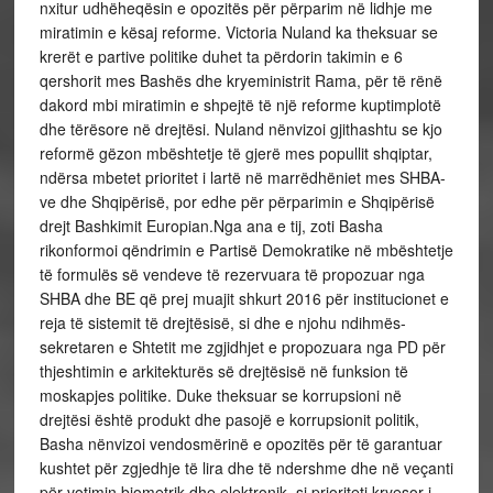
nxitur udhëheqësin e opozitës për përparim në lidhje me
miratimin e kësaj reforme. Victoria Nuland ka theksuar se
krerët e partive politike duhet ta përdorin takimin e 6
qershorit mes Bashës dhe kryeministrit Rama, për të rënë
dakord mbi miratimin e shpejtë të një reforme kuptimplotë
dhe tërësore në drejtësi. Nuland nënvizoi gjithashtu se kjo
reformë gëzon mbështetje të gjerë mes popullit shqiptar,
ndërsa mbetet prioritet i lartë në marrëdhëniet mes SHBA-
ve dhe Shqipërisë, por edhe për përparimin e Shqipërisë
drejt Bashkimit Europian.Nga ana e tij, zoti Basha
rikonformoi qëndrimin e Partisë Demokratike në mbështetje
të formulës së vendeve të rezervuara të propozuar nga
SHBA dhe BE që prej muajit shkurt 2016 për institucionet e
reja të sistemit të drejtësisë, si dhe e njohu ndihmës-
sekretaren e Shtetit me zgjidhjet e propozuara nga PD për
thjeshtimin e arkitekturës së drejtësisë në funksion të
moskapjes politike. Duke theksuar se korrupsioni në
drejtësi është produkt dhe pasojë e korrupsionit politik,
Basha nënvizoi vendosmërinë e opozitës për të garantuar
kushtet për zgjedhje të lira dhe të ndershme dhe në veçanti
për votimin biometrik dhe elektronik, si prioriteti kryesor i