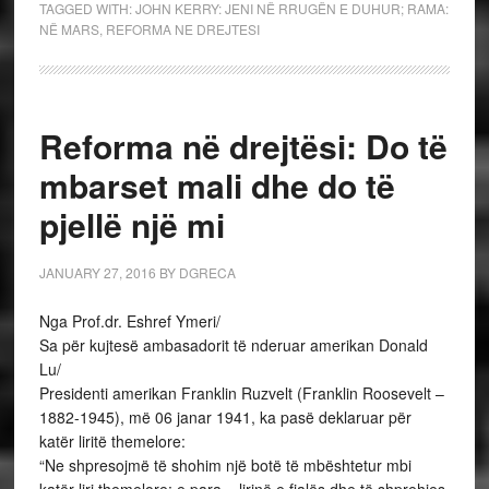
TAGGED WITH:
JOHN KERRY: JENI NË RRUGËN E DUHUR; RAMA:
NË MARS
,
REFORMA NE DREJTESI
Reforma në drejtësi: Do të
mbarset mali dhe do të
pjellë një mi
JANUARY 27, 2016
BY
DGRECA
Nga Prof.dr. Eshref Ymeri/
Sa për kujtesë ambasadorit të nderuar amerikan Donald
Lu/
Presidenti amerikan Franklin Ruzvelt (Franklin Roosevelt –
1882-1945), më 06 janar 1941, ka pasë deklaruar për
katër liritë themelore:
“Ne shpresojmë të shohim një botë të mbështetur mbi