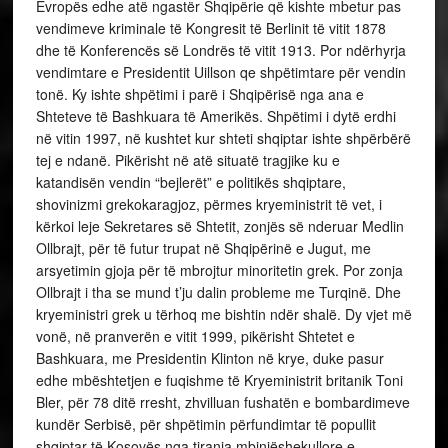
Evropës edhe atë ngastër Shqipërie që kishte mbetur pas
vendimeve kriminale të Kongresit të Berlinit të vitit 1878
dhe të Konferencës së Londrës të vitit 1913. Por ndërhyrja
vendimtare e Presidentit Uillson qe shpëtimtare për vendin
tonë. Ky ishte shpëtimi i parë i Shqipërisë nga ana e
Shteteve të Bashkuara të Amerikës. Shpëtimi i dytë erdhi
në vitin 1997, në kushtet kur shteti shqiptar ishte shpërbërë
tej e ndanë. Pikërisht në atë situatë tragjike ku e
katandisën vendin “bejlerët” e politikës shqiptare,
shovinizmi grekokaragjoz, përmes kryeministrit të vet, i
kërkoi leje Sekretares së Shtetit, zonjës së nderuar Medlin
Ollbrajt, për të futur trupat në Shqipërinë e Jugut, me
arsyetimin gjoja për të mbrojtur minoritetin grek. Por zonja
Ollbrajt i tha se mund t’ju dalin probleme me Turqinë. Dhe
kryeministri grek u tërhoq me bishtin ndër shalë. Dy vjet më
vonë, në pranverën e vitit 1999, pikërisht Shtetet e
Bashkuara, me Presidentin Klinton në krye, duke pasur
edhe mbështetjen e fuqishme të Kryeministrit britanik Toni
Bler, për 78 ditë rresht, zhvilluan fushatën e bombardimeve
kundër Serbisë, për shpëtimin përfundimtar të popullit
shqiptar të Kosovës nga tirania mbinjëshekullore e