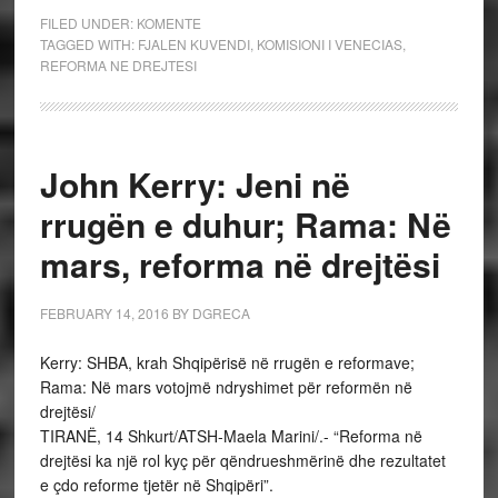
FILED UNDER:
KOMENTE
TAGGED WITH:
FJALEN KUVENDI
,
KOMISIONI I VENECIAS
,
REFORMA NE DREJTESI
John Kerry: Jeni në
rrugën e duhur; Rama: Në
mars, reforma në drejtësi
FEBRUARY 14, 2016
BY
DGRECA
Kerry: SHBA, krah Shqipërisë në rrugën e reformave;
Rama: Në mars votojmë ndryshimet për reformën në
drejtësi/
TIRANË, 14 Shkurt/ATSH-Maela Marini/.- “Reforma në
drejtësi ka një rol kyç për qëndrueshmërinë dhe rezultatet
e çdo reforme tjetër në Shqipëri”.