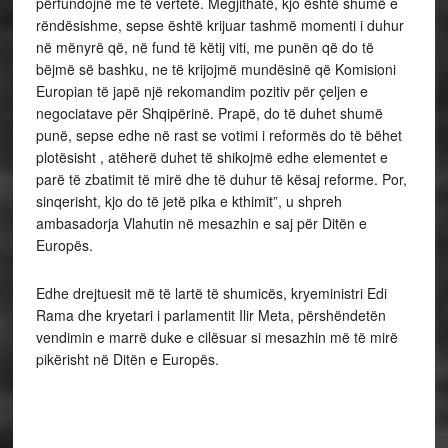
përfundojnë me të vertetë. Megjithatë, kjo është shumë e
rëndësishme, sepse është krijuar tashmë momenti i duhur
në mënyrë që, në fund të këtij viti, me punën që do të
bëjmë së bashku, ne të krijojmë mundësinë që Komisioni
Europian të japë një rekomandim pozitiv për çeljen e
negociatave për Shqipërinë. Prapë, do të duhet shumë
punë, sepse edhe në rast se votimi i reformës do të bëhet
plotësisht , atëherë duhet të shikojmë edhe elementet e
parë të zbatimit të mirë dhe të duhur të kësaj reforme. Por,
sinqerisht, kjo do të jetë pika e kthimit”, u shpreh
ambasadorja Vlahutin në mesazhin e saj për Ditën e
Europës.
Edhe drejtuesit më të lartë të shumicës, kryeministri Edi
Rama dhe kryetari i parlamentit Ilir Meta, përshëndetën
vendimin e marrë duke e cilësuar si mesazhin më të mirë
pikërisht në Ditën e Europës.