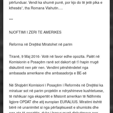
përfunduar. Vendi ka shumë punë, por kjo do të jetë pika e
kthesës”, tha Romana Vlahutin….
***
NJOFTIMI I ZERI TE AMERIKES
Reforma në Drejtësi Miratohet në parim
Tiranë, 9 Maj 2016- Votë në favor edhe opozita. Palët në
Komisionin e Posaçëm ranë sot dakort që t’i hapin rrugë
diskutimit nen për nen. Vendimi përshëndetet nga
ambasada amerikane dhe ambasadorja e BE-së
Në Shqipëri Komisioni i Posaçëm i Reformës në Drejtësi ka
miratuar sot në parim projektin e ndryshimeve kushtetuese,
të rishikuar nga ekspertët e Misionit amerikan të Ndihmës
ligjore OPDAT dhe atij europian EURALIUS. Miratimi është
bërë në unanimitet si nga përfaqësuesit e shumicës dhe
nga ata të opozitës, duke i hapur rrugë diskutimeve nen