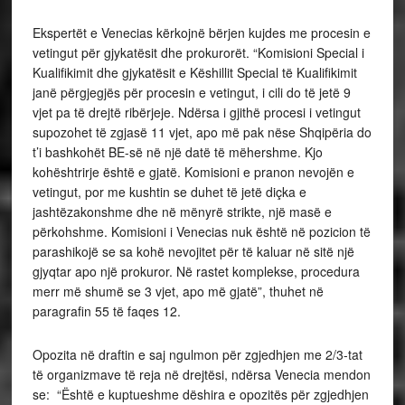
Ekspertët e Venecias kërkojnë bërjen kujdes me procesin e
vetingut për gjykatësit dhe prokurorët. “Komisioni Special i
Kualifikimit dhe gjykatësit e Këshillit Special të Kualifikimit
janë përgjegjës për procesin e vetingut, i cili do të jetë 9
vjet pa të drejtë ribërjeje. Ndërsa i gjithë procesi i vetingut
supozohet të zgjasë 11 vjet, apo më pak nëse Shqipëria do
t’i bashkohët BE-së në një datë të mëhershme. Kjo
kohështrirje është e gjatë. Komisioni e pranon nevojën e
vetingut, por me kushtin se duhet të jetë diçka e
jashtëzakonshme dhe në mënyrë strikte, një masë e
përkohshme. Komisioni i Venecias nuk është në pozicion të
parashikojë se sa kohë nevojitet për të kaluar në sitë një
gjyqtar apo një prokuror. Në rastet komplekse, procedura
merr më shumë se 3 vjet, apo më gjatë”, thuhet në
paragrafin 55 të faqes 12.
Opozita në draftin e saj ngulmon për zgjedhjen me 2/3-tat
të organizmave të reja në drejtësi, ndërsa Venecia mendon
se: “Është e kuptueshme dëshira e opozitës për zgjedhjen