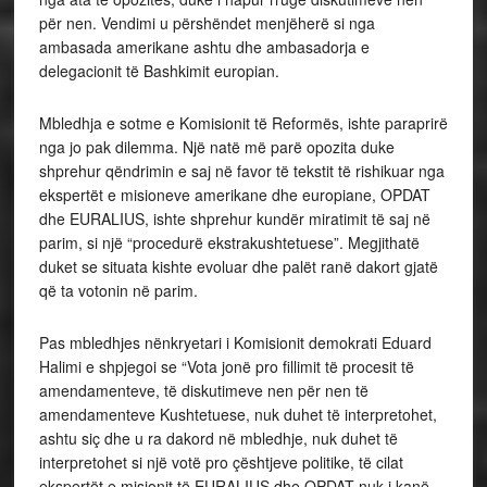
për nen. Vendimi u përshëndet menjëherë si nga
ambasada amerikane ashtu dhe ambasadorja e
delegacionit të Bashkimit europian.
Mbledhja e sotme e Komisionit të Reformës, ishte paraprirë
nga jo pak dilemma. Një natë më parë opozita duke
shprehur qëndrimin e saj në favor të tekstit të rishikuar nga
ekspertët e misioneve amerikane dhe europiane, OPDAT
dhe EURALIUS, ishte shprehur kundër miratimit të saj në
parim, si një “procedurë ekstrakushtetuese”. Megjithatë
duket se situata kishte evoluar dhe palët ranë dakort gjatë
që ta votonin në parim.
Pas mbledhjes nënkryetari i Komisionit demokrati Eduard
Halimi e shpjegoi se “Vota jonë pro fillimit të procesit të
amendamenteve, të diskutimeve nen për nen të
amendamenteve Kushtetuese, nuk duhet të interpretohet,
ashtu siç dhe u ra dakord në mbledhje, nuk duhet të
interpretohet si një votë pro çështjeve politike, të cilat
ekspertët e misionit të EURALIUS dhe OPDAT nuk i kanë