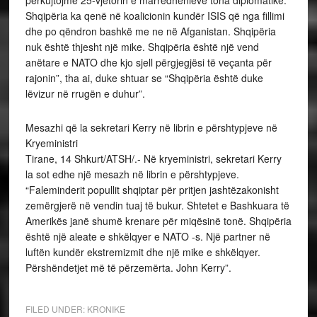
përkujtojmë 25-vjetorin e marrëdhënieve tona diplomatike.
Shqipëria ka qenë në koalicionin kundër ISIS që nga fillimi
dhe po qëndron bashkë me ne në Afganistan. Shqipëria
nuk është thjesht një mike. Shqipëria është një vend
anëtare e NATO dhe kjo sjell përgjegjësi të veçanta për
rajonin”, tha ai, duke shtuar se “Shqipëria është duke
lëvizur në rrugën e duhur”.
Mesazhi që la sekretari Kerry në librin e përshtypjeve në
Kryeministri
Tirane, 14 Shkurt/ATSH/.- Në kryeministri, sekretari Kerry
la sot edhe një mesazh në librin e përshtypjeve.
“Faleminderit popullit shqiptar për pritjen jashtëzakonisht
zemërgjerë në vendin tuaj të bukur. Shtetet e Bashkuara të
Amerikës janë shumë krenare për miqësinë tonë. Shqipëria
është një aleate e shkëlqyer e NATO -s. Një partner në
luftën kundër ekstremizmit dhe një mike e shkëlqyer.
Përshëndetjet më të përzemërta. John Kerry”.
FILED UNDER:
KRONIKE