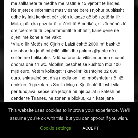
me salltanete të mëdha me rastin e 45-vjetorit të lindjes.
Në mjetet e informimit masiv është bërë i njohur publikisht
edhe ky fakt konkret për jetën luksoze që bën zotëria Ilir
Meta, për çka gazetarët e Zërit të Amerikës, si zëdhënës të
drejtpërdrejtë të Departamentit të Shtetit, kanë qenë në
dijeni me kohë e me vakt:
“Vila e Ilir Metës në Gjirin e Lalzit është 2000 m² bashkë
me oborr ku janë mbjellë ullinj dhe palma gjigante që u
sollën me helikopter. Ndërsa brenda vilës ndodhen shumë
dhoma dhe 11 wc. Mobilimi besohet se kushton mbi 400
mijë euro. Vetëm kolltuqet “skavolini” kushtojnë 32 000
euro, shkruajnë sot disa media on line, mbështetur në një
emision të gazetares Sonila Meço. Kjo është thjesht vila
për fundjava, sepse ata jetojnë në një pallat 5-katësh në
qendër të Tiranës, në zonën e bllokut, ku 4 kate janë
banesa e tyre.
This website uses cookies to improve your experience. We'll
Këto janë fotot e bëra gjatë një interviste të dhënë për
assume you're ok with this, but you can opt-out if you wish.
mediat nga bashkëshortja e kreut të LSI, Kryemadhi, e cila
është edhe deputete. Sipas Monikës, edhe macja ka
Cookie settings
ACCEPT
tualetin e veçantë për të kryer nevojat personale” (Citohet