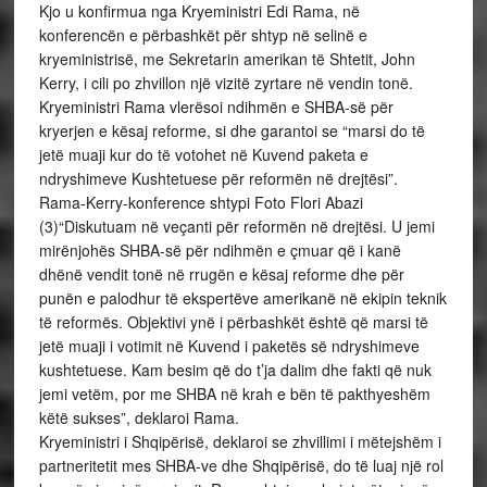
Kjo u konfirmua nga Kryeministri Edi Rama, në
konferencën e përbashkët për shtyp në selinë e
kryeministrisë, me Sekretarin amerikan të Shtetit, John
Kerry, i cili po zhvillon një vizitë zyrtare në vendin tonë.
Kryeministri Rama vlerësoi ndihmën e SHBA-së për
kryerjen e kësaj reforme, si dhe garantoi se “marsi do të
jetë muaji kur do të votohet në Kuvend paketa e
ndryshimeve Kushtetuese për reformën në drejtësi”.
Rama-Kerry-konference shtypi Foto Flori Abazi
(3)“Diskutuam në veçanti për reformën në drejtësi. U jemi
mirënjohës SHBA-së për ndihmën e çmuar që i kanë
dhënë vendit tonë në rrugën e kësaj reforme dhe për
punën e palodhur të ekspertëve amerikanë në ekipin teknik
të reformës. Objektivi ynë i përbashkët është që marsi të
jetë muaji i votimit në Kuvend i paketës së ndryshimeve
kushtetuese. Kam besim që do t’ja dalim dhe fakti që nuk
jemi vetëm, por me SHBA në krah e bën të pakthyeshëm
këtë sukses”, deklaroi Rama.
Kryeministri i Shqipërisë, deklaroi se zhvillimi i mëtejshëm i
partneritetit mes SHBA-ve dhe Shqipërisë, do të luaj një rol