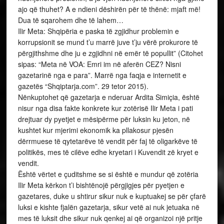
ajo që thuhet? A e ndieni dëshirën për të thënë: mjaft më!
Dua të sqarohem dhe të lahem…
Ilir Meta: Shqipëria e paska të zgjidhur problemin e
korrupsionit se mund t’u marrë juve t’ju vërë prokurore të
përgjithshme dhe ju e zgjidhni në emër të popullit” (Citohet
sipas: “Meta në VOA: Emri im në aferën CEZ? Nisni
gazetarinë nga e para”. Marrë nga faqja e internetit e
gazetës “Shqiptarja.com”. 29 tetor 2015).
Nënkuptohet që gazetarja e nderuar Ardita Simiçia, është
nisur nga disa fakte konkrete kur zotërisë Ilir Meta i pati
drejtuar dy pyetjet e mësipërme për luksin ku jeton, në
kushtet kur mjerimi ekonomik ka pllakosur pjesën
dërrmuese të qytetarëve të vendit për faj të oligarkëve të
politikës, mes të cilëve edhe kryetari i Kuvendit zë kryet e
vendit.
Është vërtet e çuditshme se si është e mundur që zotëria
Ilir Meta kërkon t’i bishtënojë përgjigjes për pyetjen e
gazetares, duke u shtirur sikur nuk e kuptuakej se për çfarë
luksi e kishte fjalën gazetarja, sikur vetë ai nuk jetuaka në
mes të luksit dhe sikur nuk qenkej ai që organizoi një pritje