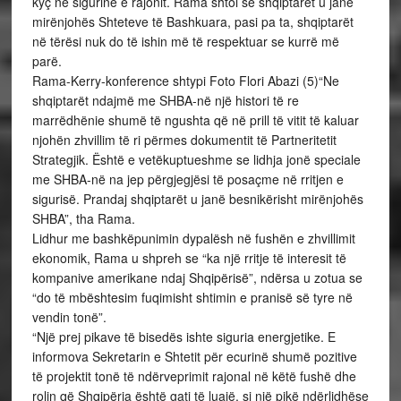
kyç në sigurinë e rajonit. Rama shtoi se shqiptarët u janë
mirënjohës Shteteve të Bashkuara, pasi pa ta, shqiptarët
në tërësi nuk do të ishin më të respektuar se kurrë më
parë.
Rama-Kerry-konference shtypi Foto Flori Abazi (5)“Ne
shqiptarët ndajmë me SHBA-në një histori të re
marrëdhënie shumë të ngushta që në prill të vitit të kaluar
njohën zhvillim të ri përmes dokumentit të Partneritetit
Strategjik. Është e vetëkuptueshme se lidhja jonë speciale
me SHBA-në na jep përgjegjësi të posaçme në rritjen e
sigurisë. Prandaj shqiptarët u janë besnikërisht mirënjohës
SHBA”, tha Rama.
Lidhur me bashkëpunimin dypalësh në fushën e zhvillimit
ekonomik, Rama u shpreh se “ka një rritje të interesit të
kompanive amerikane ndaj Shqipërisë”, ndërsa u zotua se
“do të mbështesim fuqimisht shtimin e pranisë së tyre në
vendin tonë”.
“Një prej pikave të bisedës ishte siguria energjetike. E
informova Sekretarin e Shtetit për ecurinë shumë pozitive
të projektit tonë të ndërveprimit rajonal në këtë fushë dhe
rolin që Shqipëria është gati të luajë, si një pikë ndërlidhëse