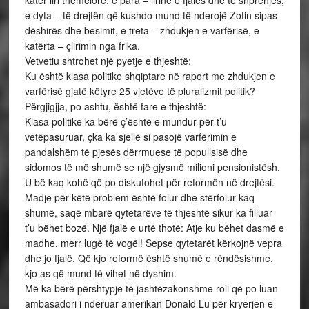
katër liri themelore: e para – lirinë e fjalës dhe të shprehjes,
e dyta – të drejtën që kushdo mund të nderojë Zotin sipas
dëshirës dhe besimit, e treta – zhdukjen e varfërisë, e
katërta – çlirimin nga frika.
Vetvetiu shtrohet një pyetje e thjeshtë:
Ku është klasa politike shqiptare në raport me zhdukjen e
varfërisë gjatë këtyre 25 vjetëve të pluralizmit politik?
Përgjigjja, po ashtu, është fare e thjeshtë:
Klasa politike ka bërë ç’është e mundur për t’u
vetëpasuruar, çka ka sjellë si pasojë varfërimin e
pandalshëm të pjesës dërrmuese të popullsisë dhe
sidomos të më shumë se një gjysmë milioni pensionistësh.
U bë kaq kohë që po diskutohet për reformën në drejtësi.
Madje për këtë problem është folur dhe stërfolur kaq
shumë, saqë mbarë qytetarëve të thjeshtë sikur ka filluar
t’u bëhet bozë. Një fjalë e urtë thotë: Atje ku bëhet dasmë e
madhe, merr lugë të vogël! Sepse qytetarët kërkojnë vepra
dhe jo fjalë. Që kjo reformë është shumë e rëndësishme,
kjo as që mund të vihet në dyshim.
Më ka bërë përshtypje të jashtëzakonshme roli që po luan
ambasadori i nderuar amerikan Donald Lu për kryerjen e