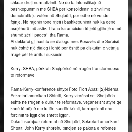
shkuar drejt normalizimit. Ne do ta intensifikojmë
bashkëpunimin me SHBA për konsolidimin e zhvillimit
demokratik jo vetëm në Shqipëri, por edhe në vendet
fqinje. Në rajonin tonë rrjeti i bashkëpunimit nuk ka qenë
asnjëherë më aktiv. Tirana ka ambicien të jetë gjithnjë e më
shumë zëri i paqes”, tha Rama.
Ai deklaroi gjithashtu se dialogu mes Kosovës dhe Serbisë,
nuk është një dialog i lehtë por është pa diskutim e vetmja
rrugë për të arritur suksesin.
Kerry: SHBA, përkrah Shqipërisë në rrugën transformuese
të reformave
Rama-Kerry-konference shtypi Foto Flori Abazi (2)Ndërsa
Sekretari amerikan i Shtetit, Kerry vlerësoi se “Shqipëria
është në rrugën e duhur të reformave, veçanërisht atyre që
kanë të bëjnë me luftën kundër krimit, korrupsionit dhe
forcimit të ligjit dhe shtetit ligjor”.
Duke inkurajuar reformat në Shqipëri, Sekretari amerikan i
Shtetit, John Kerry shprehu bindjen se paketa e refomës