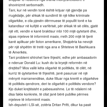
shovinizmit serbomadh.
Tani, kur në vendin tonë është krijuar një gjendje pa
rrugëdalje, për shkak të sundimit të një klike kriminale
oligarkike, e cila pjesën dërrmuese të popullit tonë e ka
katandisur në kufijtë e varfërisë, për shkak të së cilës, gjatë
një viti, vendin e kanë braktisur mbi 100 mijë qytetarë dhe,
sipas mjeteve të informimit masiv, rreth 200 mijë të tjerë
kanë aplikuar për lloton amerikane, Shqipëria ka nevojë
për një shpëtim të tretë nga ana e Shteteve të Bashkuara
të Amerikës.
Tani problemi shtrohet fare thjesht, edhe për ambasadorin
e nderuar Donald Lu: kush do ta kryejë reformën në
drejtësi? Mos vallë këta oligarkë të politikës, të cilët, në
kurriz të qytetarëve të thjeshtë, janë pasuruar në një
mënyrë marramendëse, duke filluar nga krerët e oligarkëve
të politikës qendrore, deri te oligarkët e politikës vendore?
Kjo duket krejtësisht e pabesueshme. Le të ndalemi në
disa fakte konkrete, të cilat janë bërë publike përmes
mjeteve të informimit masiv.
Ish-deputeti i LSI-së, zotëria Dritan Prifti, dikur ka pasë