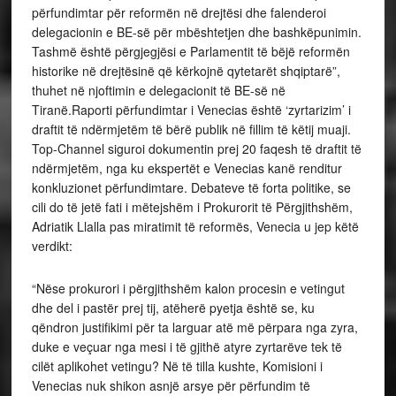
përfundimtar për reformën në drejtësi dhe falenderoi
delegacionin e BE-së për mbështetjen dhe bashkëpunimin.
Tashmë është përgjegjësi e Parlamentit të bëjë reformën
historike në drejtësinë që kërkojnë qytetarët shqiptarë”,
thuhet në njoftimin e delegacionit të BE-së në
Tiranë.Raporti përfundimtar i Venecias është ‘zyrtarizim’ i
draftit të ndërmjetëm të bërë publik në fillim të këtij muaji.
Top-Channel siguroi dokumentin prej 20 faqesh të draftit të
ndërmjetëm, nga ku ekspertët e Venecias kanë renditur
konkluzionet përfundimtare. Debateve të forta politike, se
cili do të jetë fati i mëtejshëm i Prokurorit të Përgjithshëm,
Adriatik Llalla pas miratimit të reformës, Venecia u jep këtë
verdikt:
“Nëse prokurori i përgjithshëm kalon procesin e vetingut
dhe del i pastër prej tij, atëherë pyetja është se, ku
qëndron justifikimi për ta larguar atë më përpara nga zyra,
duke e veçuar nga mesi i të gjithë atyre zyrtarëve tek të
cilët aplikohet vetingu? Në të tilla kushte, Komisioni i
Venecias nuk shikon asnjë arsye për përfundim të