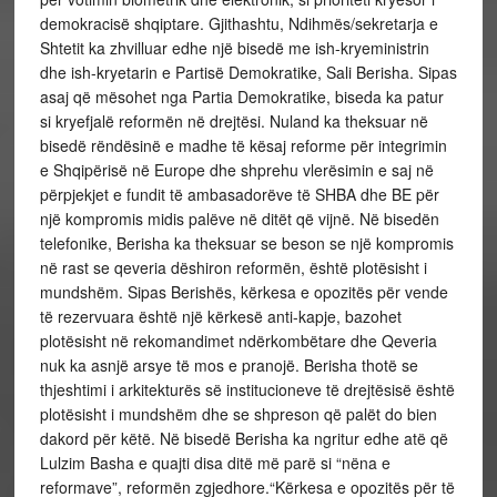
demokracisë shqiptare. Gjithashtu, Ndihmës/sekretarja e
Shtetit ka zhvilluar edhe një bisedë me ish-kryeministrin
dhe ish-kryetarin e Partisë Demokratike, Sali Berisha. Sipas
asaj që mësohet nga Partia Demokratike, biseda ka patur
si kryefjalë reformën në drejtësi. Nuland ka theksuar në
bisedë rëndësinë e madhe të kësaj reforme për integrimin
e Shqipërisë në Europe dhe shprehu vlerësimin e saj në
përpjekjet e fundit të ambasadorëve të SHBA dhe BE për
një kompromis midis palëve në ditët që vijnë. Në bisedën
telefonike, Berisha ka theksuar se beson se një kompromis
në rast se qeveria dëshiron reformën, është plotësisht i
mundshëm. Sipas Berishës, kërkesa e opozitës për vende
të rezervuara është një kërkesë anti-kapje, bazohet
plotësisht në rekomandimet ndërkombëtare dhe Qeveria
nuk ka asnjë arsye të mos e pranojë. Berisha thotë se
thjeshtimi i arkitekturës së institucioneve të drejtësisë është
plotësisht i mundshëm dhe se shpreson që palët do bien
dakord për këtë. Në bisedë Berisha ka ngritur edhe atë që
Lulzim Basha e quajti disa ditë më parë si “nëna e
reformave”, reformën zgjedhore.“Kërkesa e opozitës për të