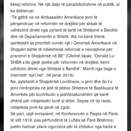
kësaj reforme. Në një dalje të paradokohshme në publik, ai
ka deklaruar:
“Të gjithë ne në Ambasadën Amerikane jemi të
përqendruar në reformën në drejtësi për shkak të
udhëzimit direkt nga zyrtarë të lartë në Shtëpinë e Bardhë
dhe në Departamentin e Shtetit. Ata na kanë thënë
qartësisht se prioriteti numër një i Qeverisë Amerikane në
Shqipëri është të mbështesë reformat e nevojshme për
pranimin e Shqipërisë në BE” (Citohet sipas: “Donald Lu:
SHBA s’do gjejë qetësi për reformën në drejtësi, kemi
udhëzim direkt nga Shtëpia e Bardhë”. Marrë nga faqja e
internetit “syri.net”. 06 janar 2016).
Ne, qytetarët e Shqipërisë Londineze, u jemi dhe do t’u
jemi mirënjohës në jetë të jetëve Shteteve të Bashkuara të
Amerikës për kontributin e jashtëzakonshëm që kanë
dhënë për mbijetesën tonë si shtet. Sepse në dy raste,
mbijetesa jonë ka qenë në zgrip.
Së pari, ujqit evropianë, në Konferencën e Paqes në Paris
të vitit 1919, pas përfundimit të Luftës së Parë Botërore,
patën hartuar plane ogurzeza për ta zhdukur nga harta e