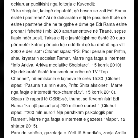
deklaruar publikisht nga foltorja e Kuvendit:
“A ka shqiptar, kolegë deputetë, që beson se zoti Edi Rama
është i pastrehë? Ai në deklaratën e tij të pasurisë thotë që
është i pastrehë dhe ne të gjithë e dimë që Edi Rama është
pronar i fshehtë i mbi 200 apartamenteve në Tiranë, sepse
flasin ndërtuesit. Taksa e tij e jashtëligjshme është 30 euro
për metër katror për çdo leje ndërtimi që ka dhënë nga viti
2000 e deri sot” (Citohet sipas: “PS: Padi penale për Priftin,
shau kryetarin socialist Rama”. Marrë nga faqja e internetit
“Info Arkiva. Arkiva mediatike Shqiptare”. 15 korrik 2010).
Kjo deklaratë është transmetuar edhe në TV “Top
Channel”, në emisionin e lajmeve të orës 15:30 (Citohet
sipas: “Pasuria 1.8 mln euro, Prifti: Shita aksionet”. Marrë
nga faqja e internetit “top-channel.tv”. 15 korrik 2010).
Sipas një raporti të OSBE-së, thuhet se Kryeministri Edi
Rama “ka një pasuri prej 200 milionë eurosh” (Citohet
sipas: ““200 mln euro”! Një përshkrim psikologjik për
Ramën”. Marrë nga faqja e internetit e gazetës “Mapo”. 12
shtator 2015).
Para do kohësh, gazetarja e Zërit të Amerikës, zonja Ardita