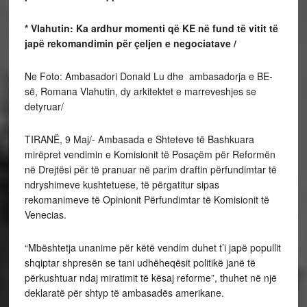
*
Vlahutin: Ka ardhur momenti që KE në fund të vitit të
japë rekomandimin për çeljen e negociatave /
Ne Foto: Ambasadori Donald Lu dhe ambasadorja e BE-
së, Romana Vlahutin, dy arkitektet e marreveshjes se
detyruar/
TIRANË, 9 Maj/- Ambasada e Shteteve të Bashkuara
mirëpret vendimin e Komisionit të Posaçëm për Reformën
në Drejtësi për të pranuar në parim draftin përfundimtar të
ndryshimeve kushtetuese, të përgatitur sipas
rekomanimeve të Opinionit Përfundimtar të Komisionit të
Venecias.
“Mbështetja unanime për këtë vendim duhet t’i japë popullit
shqiptar shpresën se tani udhëheqësit politikë janë të
përkushtuar ndaj miratimit të kësaj reforme”, thuhet në një
deklaratë për shtyp të ambasadës amerikane.