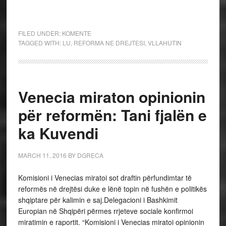
FILED UNDER:
KOMENTE
TAGGED WITH:
LU
,
REFORMA NE DREJTESI
,
VLLAHUTIN
Venecia miraton opinionin
për reformën: Tani fjalën e
ka Kuvendi
MARCH 11, 2016
BY
DGRECA
Komisioni i Venecias miratoi sot draftin përfundimtar të
reformës në drejtësi duke e lënë topin në fushën e politikës
shqiptare për kalimin e saj.Delegacioni i Bashkimit
Europian në Shqipëri përmes rrjeteve sociale konfirmoi
miratimin e raportit. “Komisioni i Venecias miratoi opinionin