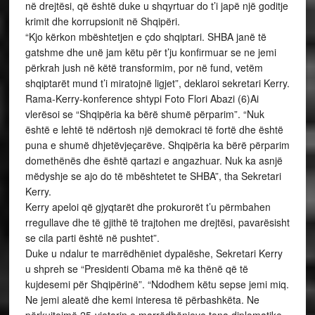
në drejtësi, që është duke u shqyrtuar do t’i japë një goditje
krimit dhe korrupsionit në Shqipëri.
“Kjo kërkon mbështetjen e çdo shqiptari. SHBA janë të
gatshme dhe unë jam këtu për t’ju konfirmuar se ne jemi
përkrah jush në këtë transformim, por në fund, vetëm
shqiptarët mund t’i miratojnë ligjet”, deklaroi sekretari Kerry.
Rama-Kerry-konference shtypi Foto Flori Abazi (6)Ai
vlerësoi se “Shqipëria ka bërë shumë përparim”. “Nuk
është e lehtë të ndërtosh një demokraci të fortë dhe është
puna e shumë dhjetëvjeçarëve. Shqipëria ka bërë përparim
domethënës dhe është qartazi e angazhuar. Nuk ka asnjë
mëdyshje se ajo do të mbështetet te SHBA”, tha Sekretari
Kerry.
Kerry apeloi që gjyqtarët dhe prokurorët t’u përmbahen
rregullave dhe të gjithë të trajtohen me drejtësi, pavarësisht
se cila parti është në pushtet”.
Duke u ndalur te marrëdhëniet dypalëshe, Sekretari Kerry
u shpreh se “Presidenti Obama më ka thënë që të
kujdesemi për Shqipërinë”. “Ndodhem këtu sepse jemi miq.
Ne jemi aleatë dhe kemi interesa të përbashkëta. Ne