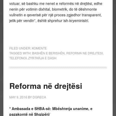
votuar, së bashku me nenet e reformës në drejtësi, edhe
nenin për votimin dixhital, biometrik, do të dëshmonte
vullnetin e qeverisë për një proces zgjedhor transparent,
jetik për vendin”, është shprehur ish-kryeministri.
FILED UNDER:
KOMENTE
TAGGED WITH:
BASHËN E BERISHËN
,
REFORMA NE DREJTESI
,
TELEFONOI
,
ZYRTARJA E DASH
Reforma në drejtësi
MAY 9, 2016
BY
DGRECA
* Ambasada e SHBA-së: Mbështetja unanime, e
pazakontë në Shqipëri/