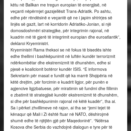
këtu në Ballkan me tregun europian të energjisë, në
veçanti nëpërmjet gazsjellësit Trans-Adriatik. Po ashtu,
edhe për rëndësinë e veçantë që ne i japim shtrirjes së
linjës së gazit, lart në korridorin Adriatiko-Jonian, si një
domosdoshmëri strategjike, për integrimin rajonal, në
kuadrin më të gjerë të integrimit europian dhe euroatlantik”,
deklaroi Kryeministri.
Kryeministri Rama theksoi se në fokus të bisedës ishte
edhe thellimi i bashkëpunimit në luftën kundër terrorizmit
ndërkombëtar dhe ekstremizmit të dhunshëm, edhe si
pjesë e koalicionit botëror kundër ISIS. “E informova
Sekretarin për masat e fundit që ka marrë Shqipëria në
këtë drejtim, për forcimin e kuadrit ligjor, për punën e
agjencive ligjzbatuese, për miratimin së fundmi dhe fillimin
e zbatimit të strategjisë kundër ekstremizmit të dhunshëm,
si dhe për bashkëpunimin rajonal në këtë kuadër”, tha ai.
Sa i përket zhvillimeve në rajon, ai tha se “jemi tejet të
kënaqur që Mali i Zi është ftuar në NATO, dëshirojmë
shumë edhe të njëjtën gjë për Maqedoninë”. “Ndërsa
Kosova dhe Serbia do vazhdojnë dialogun e tyre për të