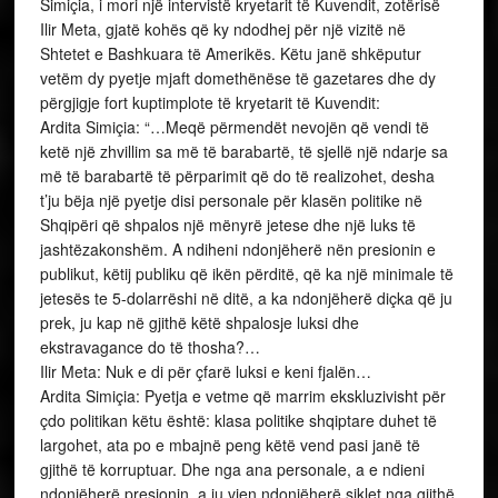
Simiçia, i mori një intervistë kryetarit të Kuvendit, zotërisë
Ilir Meta, gjatë kohës që ky ndodhej për një vizitë në
Shtetet e Bashkuara të Amerikës. Këtu janë shkëputur
vetëm dy pyetje mjaft domethënëse të gazetares dhe dy
përgjigje fort kuptimplote të kryetarit të Kuvendit:
Ardita Simiçia: “…Meqë përmendët nevojën që vendi të
ketë një zhvillim sa më të barabartë, të sjellë një ndarje sa
më të barabartë të përparimit që do të realizohet, desha
t’ju bëja një pyetje disi personale për klasën politike në
Shqipëri që shpalos një mënyrë jetese dhe një luks të
jashtëzakonshëm. A ndiheni ndonjëherë nën presionin e
publikut, këtij publiku që ikën përditë, që ka një minimale të
jetesës te 5-dolarrëshi në ditë, a ka ndonjëherë diçka që ju
prek, ju kap në gjithë këtë shpalosje luksi dhe
ekstravagance do të thosha?…
Ilir Meta: Nuk e di për çfarë luksi e keni fjalën…
Ardita Simiçia: Pyetja e vetme që marrim ekskluzivisht për
çdo politikan këtu është: klasa politike shqiptare duhet të
largohet, ata po e mbajnë peng këtë vend pasi janë të
gjithë të korruptuar. Dhe nga ana personale, a e ndieni
ndonjëherë presionin, a ju vjen ndonjëherë siklet nga gjithë