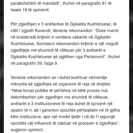
parakohshëm të mandatit”, thuhet në paragrafin 81 të
faqes 18 të opinionit.
Për zgjedhjen e 3 anëtarëve të Gjykatës Kushtetuese, të
cilët i zgjedh Kuvendi, Venecia rekomandon: “Duke marrë
në kosideratë krijimin e vendeve vakante në Gjykatën
Kushtetuese, Komisioni rekomandon krijimin e një rregulli
zgjedhjeje me shumicë të cilësuar për 3 anëtarët e
Gjykatës Kushtetuese që zgjidhen nga Parlamenti”, thuhet
në paragrafin 39, faqja 9.
Venecia rekomandon se i duhet kushtuar vëmendje
mënyrës së zgjedhjes së organeve të reja në drejtësi.
“Nëse forcat politike të përfshira në këtë proces nuk
dakortësohen për zgjedhjen me shumicë të cilësuar,
anëtarët e 3 institucioneve të reja duhet të synojnë një
opsion të ri, që i garanton opozitës përfaqësim në të gjitha
këto institucione, apo një model tjetër i cili do t’i sigurojë
opozitës një influencë të caktuar në procesin e zgjedhjes”,
sugjeron opinioni.