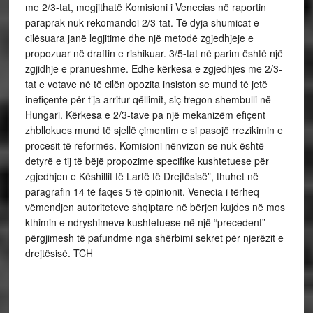
me 2/3-tat, megjithatë Komisioni i Venecias në raportin
paraprak nuk rekomandoi 2/3-tat. Të dyja shumicat e
cilësuara janë legjitime dhe një metodë zgjedhjeje e
propozuar në draftin e rishikuar. 3/5-tat në parim është një
zgjidhje e pranueshme. Edhe kërkesa e zgjedhjes me 2/3-
tat e votave në të cilën opozita insiston se mund të jetë
inefiçente për t’ja arritur qëllimit, siç tregon shembulli në
Hungari. Kërkesa e 2/3-tave pa një mekanizëm efiçent
zhbllokues mund të sjellë çimentim e si pasojë rrezikimin e
procesit të reformës. Komisioni nënvizon se nuk është
detyrë e tij të bëjë propozime specifike kushtetuese për
zgjedhjen e Këshillit të Lartë të Drejtësisë”, thuhet në
paragrafin 14 të faqes 5 të opinionit. Venecia i tërheq
vëmendjen autoriteteve shqiptare në bërjen kujdes në mos
kthimin e ndryshimeve kushtetuese në një “precedent”
përgjimesh të pafundme nga shërbimi sekret për njerëzit e
drejtësisë. TCH