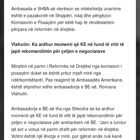
Ambasada e SHBA-së vlerëson se mbështetja unanime
është e pazakontë në Shqipëri, ndaj dhe përgëzon
Komisionin e Posaçëm për këtë hap të rëndësishëm
përpara në reformën në drejtësi.
Vlahutin: Ka ardhur momenti që KE në fund të vitit të
japë rekomandimin për çeljen e negociatave
Miratimi në parim i Reformës në Drejtësi nga komisioni i
posaçëm duket se është pritur mjaft mirë nga
ndërkombëtarët. Pas reagimit të Ambasadës Amerikane,
është shprehur edhe ambasadorja e BE-së, Romana
Vlahutin.
Ambasadorja e BE-së tha nga Shkodra se ka ardhur
momenti që KE në fund të vitit të japë rekomandimin për
çeljen e negociatave për anëtarësim në BE. “Jam e lumtur
që sot u votua në parim drafti për reformën në drejtësi.
Votimi është një lëvizje e mirë, por gjërat ende nuk kanë